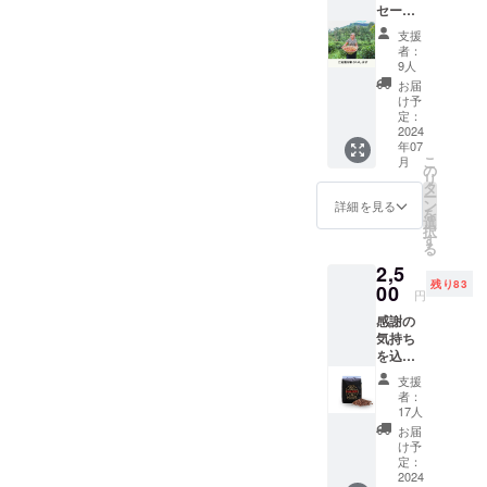
イギリスに
セー
ジ】 感
よる紅茶栽
支援
謝の気
者：
培の推進の
持ちを
9人
影響でコー
込め
お届
て、お
け予
ヒー栽培は
礼の
定：
廃れてしま
メッ
2024
年07
セージ
いました。
こ
月
をお送
の
リ
りしま
タ
ー
しかし、近
す。
ン
詳細を見る
を
選
年再びコー
択
す
ヒー産業を
る
2,5
盛り立てよ
残り83
00
うという機
円
運が高まっ
感謝の
気持ち
ています。
を込め
わずかに
て、お
支援
残ったコー
礼の
者：
メッ
17人
ヒーの木を
セージ
お届
頼りに、ス
をお送
け予
りしま
リランカの
定：
す。 セ
2024