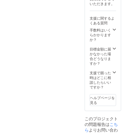
ンカ
け、常
表記さ
ヒー本
いただきます。
【バ
温で保
れま
来の味
キュー
存。
す。 商
をお楽
ムフラ
品開封
しみい
支援に関するよ
スクス
前には
ただく
くある質問
テム】
開封後
必ずお
ため、
・サイ
は冷蔵
届けの
手数料はいく
無糖の
ズ：
保存し
リター
らかかります
製品と
23cmx
お早め
ンに貼
か？
なって
8cm ・
にお召
付され
おりま
容量：
し上が
たラベ
目標金額に届
す。 原
500ml
りくだ
ルや注
かなかった場
材料及
・保
さい。
意書き
合どうなりま
び添加
温、保
・賞味
をご確
すか？
物等の
冷が可
期限：
認くだ
食品表
能で
製造日
さい。
支援で困った
示はお
す。
から１
時はどこに相
届け商
【コー
０ヶ月
談したらいい
品のラ
ヒーの
・原材
ですか？
ベルに
木の命
料：
表記さ
名権】
コー
れま
ヘルプページを
ご希望
ヒー
す。 商
見る
のお名
（国内
品開封
前を
製造）
前には
コー
・主原
必ずお
このプロジェクト
ヒーの
料の原
届けの
の問題報告は
木にお
産地：
こち
リター
付けい
スリラ
ら
よりお問い合わ
ンに貼