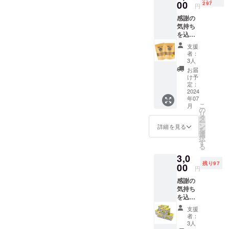
りしま
00
造日か
297
円
い、日本各
す。 ・
ら１
地で扱って
感謝の
数量：1
０ヶ月
気持ち
点 ・サ
・原材
いただける
を込め
イズ：
料：
ようになり
て、お
9.7cmx
コー
支援
礼の
ました。100
7.8cmx
ヒー豆
者：
メッ
7.8cm
（国内
3人
年以上の時
セージ
・重量 :
製造）
お届
を経て復活
をお送
70g ・
・主原
け予
りしま
素材：
定：
したセイロ
料の原
す。
2024
ABS樹
産地：
ンコーヒー
年07
【セイ
脂 セイ
スリラ
こ
月
は、「幻の
ロンシ
ロン
の
ンカ 原
リ
ナモン
コー
タ
材料及
コーヒー」
ー
パウ
ヒーシ
ン
び添加
詳細を見る
を
と呼ばれ、
ダー２
リーズ
選
物等の
択
個】を
コーヒー愛
の新商
す
食品表
る
ご提供
品。 ア
示はお
好家の間で
3,0
しま
ウトド
届け商
話題となっ
残り97
す。 ・
00
アやご
品のラ
円
名称
自宅
ています。
ベルに
感謝の
セイロ
で、手
表記さ
気持ち
ンシナ
軽にド
れま
を込め
現在の問題
モンパ
リップ
す。 商
て、お
ウダー
コー
品開封
は、セイロ
支援
礼の
・個
ヒーを
前には
者：
ンコーヒー
メッ
数：2個
楽しめ
3人
必ずお