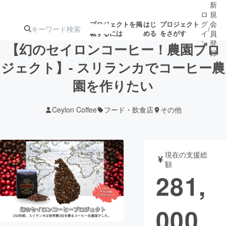
新
ロ
規
グ
会
プロジェクトを掲
はじ
プロジェクト
/
載するには
める
をさがす
イ
員
ン
登
【幻のセイロンコーヒー！農園プロ
録
ジェクト】- スリランカでコーヒー農
園を作りたい
人気のプロ
注目のリ
注目の新着プロ
募集終了が近いプ
もうすぐ公開
ジェクト
ターン
ジェクト
ロジェクト
されます
Ceylon Coffee
フード・飲食店
その他
アート・写真
音楽
現在の支援総
テクノロジー・ガジェット
ゲーム・サ
額
281,
映像・映画
書籍・雑誌
000
ビジネス・起業
チャレンジ