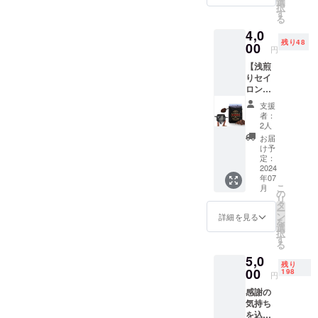
ミン、
選
択
ロンシ
シリ
す
産量と品質
る
ナモ
テー
を確保した
4,0
ン）２
ク、キ
残り48
いと考えて
０袋入
00
ンギン
円
り】＆
ナス
います。さ
【浅煎
【Spice
ビ、
らには現地
りセイ
Upハー
ショウ
ロン
ブ
での雇用の
ガ、ナ
コー
ティー
ンキョ
支援
創出を目指
ヒー豆
（チャ
ウ、ア
者：
していま
１袋】
イ
サガオ
2人
と
ティー
ガラク
す。
お届
【ペー
）２０
サ、フ
け予
パーレ
袋入
定：
タバム
スコー
2024
り】を
グラ、
年07
ヒード
ご提供
アジョ
こ
月
リッ
しま
の
ワン、
リ
パー１
す。 ・
タ
コリア
ー
個】を
名称：
ン
ン
詳細を見る
を
ご提供
ハーブ
選
ダー、
択
しま
ティー
す
ベニバ
る
す。 感
(セイロ
ル、ア
5,0
謝の気
ンシナ
ダト
残り
持ちを
00
モン) ・
198
ダ、リ
円
込め
原材
コリス
感謝の
て、お
料：セ
・個
気持ち
礼の
イロン
数：5個
を込め
メッ
シナモ