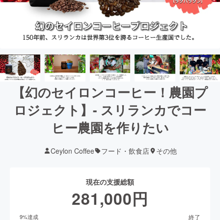
【幻のセイロンコーヒー！農園プ
ロジェクト】- スリランカでコー
ヒー農園を作りたい
Ceylon Coffee
フード・飲食店
その他
現在の支援総額
281,000
円
終了
9
%達成