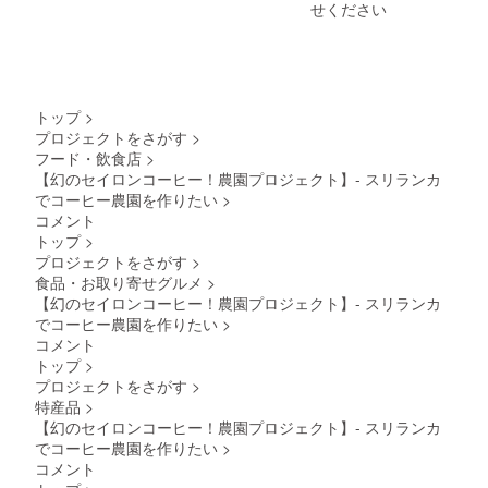
ただけ
ンカ セ
付され
せください
ます。
イロン
たラベ
備考欄
アイス
ルや注
にご希
コー
意書き
望の名
ヒー
をご確
前をご
は、ネ
認くだ
記載く
ルド
さい。
トップ
>
ださ
リップ
プロジェクトをさがす
>
い。 セ
で丁寧
フード・飲食店
>
イロン
にお作
アイス
りして
【幻のセイロンコーヒー！農園プロジェクト】- スリランカ
コー
いま
でコーヒー農園を作りたい
>
ヒー
す。
コメント
は、ネ
コー
トップ
>
ルド
ヒー本
プロジェクトをさがす
>
リップ
来の味
で丁寧
をお楽
食品・お取り寄せグルメ
>
にお作
しみい
【幻のセイロンコーヒー！農園プロジェクト】- スリランカ
りして
ただく
でコーヒー農園を作りたい
>
いま
ため、
コメント
す。
無糖の
トップ
>
コー
製品と
プロジェクトをさがす
>
ヒー本
なって
来の味
おりま
特産品
>
をお楽
す。 原
【幻のセイロンコーヒー！農園プロジェクト】- スリランカ
しみい
材料及
でコーヒー農園を作りたい
>
ただく
び添加
コメント
ため、
物等の