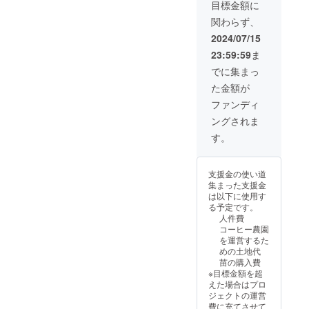
け、常
個】
は、ネ
限：製
目標金額に
意書き
温で保
【コー
ルド
造日か
をご確
関わらず、
存。
ヒーの
リップ
ら１
認くだ
木の命
で丁寧
０ヶ月
2024/07/15
さい。
名権】
にお作
・原材
23:59:59
ま
開封後
【農園
りして
料：
は冷蔵
プロ
いま
コー
でに集まっ
保存し
ジェク
す。
ヒー豆
た金額が
お早め
ト説明
コー
（国内
にお召
会ご招
ヒー本
製造）
ファンディ
し上が
待（東
来の味
・主原
ングされま
りくだ
京）】
をお楽
料の原
さい。
をご提
しみい
産地：
す。
・賞味
供しま
ただく
スリラ
期限：
す。
ため、
ンカ セ
製造日
【アイ
無糖の
イロン
支援金の使い道
から１
スコー
製品と
アイス
集まった支援金
０ヶ月
ヒー】
なって
コー
は以下に使用す
・原材
・サイ
おりま
ヒー
る予定です。
料：
ズ：
す。 原
は、ネ
人件費
コー
23cmx
材料及
ルド
コーヒー農園
ヒー
7cm ・
び添加
リップ
を運営するた
（国内
重量：
物等の
で丁寧
めの土地代
製造）
1000ml
食品表
にお作
苗の購入費
・主原
・保存
示はお
りして
※目標金額を超
料の原
方法：
届け商
いま
えた場合はプロ
産地：
直射日
品のラ
す。
ジェクトの運営
スリラ
光を避
ベルに
コー
費に充てさせて