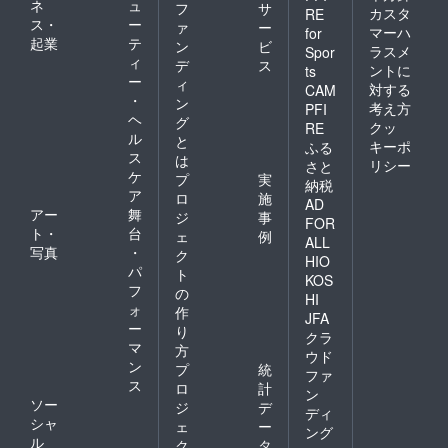
ンカの
ネ
ュ
フ
サ
カスタ
RE
話を聞
ス・
ー
ァ
ー
マーハ
for
きなが
起業
テ
ン
ビ
ら、 ス
ラスメ
Spor
ィ
デ
ス
リラン
ントに
ts
ー
カカ
ィ
対する
CAM
レーと
・
ン
考え方
PFI
セイロ
ヘ
グ
クッ
RE
ンコー
ル
と
キーポ
ヒーを
ふる
ス
は
お楽し
リシー
さと
ケ
みくだ
プ
実
納税
さい！
ア
ロ
施
AD
開催
アー
舞
ジ
事
FOR
日：
ト・
台
ェ
例
ALL
2024年
写真
・
ク
7月頃
HIO
パ
ト
開催
KOS
フ
場所：
の
HI
APSAR
ォ
作
JFA
A
ー
り
クラ
Restau
マ
方
rant &
ウド
ン
プ
統
Bar
ファ
ス
https://
ロ
計
ン
apsara-
ソー
ジ
デ
ディ
restaur
シャ
ェ
ー
ング
ant.co
ル
ク
タ