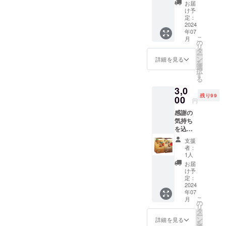
セージ
・重
が希少であ
る コー
届けの
お届
をお送
量：
ヒード
け予
リター
り、安定し
りしま
110g x
定：
リッ
ンに貼
た生産量と
す。
2024
2個 ・
パーで
付され
年07
【サマ
保存方
す。
品質を確保
たラベ
こ
月
ハン
法：直
の
ペー
ルや注
リ
することが
（スパ
射日光
タ
パーレ
意書き
ー
イス
難しく、価
を避
ン
スで洗
詳細を見る
をご確
を
ティー
け、常
選
いやす
認くだ
格の値上げ
択
）10袋
温で保
す
く、使
さい。
る
や欠品が続
入りx5
存 ・賞
い勝手
3,0
個】を
味期
いている点
の良い
残り99
ご提供
00
限：
プロダ
円
です。
しま
2027年
クトで
感謝の
す。 ・
6月30日
す。
気持ち
名称：
・原産
その問題を
を込め
ハーブ
国 ：
解決するた
て、お
ティー
スリラ
支援
礼の
(粉末清
め、私たち
ンカ
者：
メッ
涼飲料)
1人
はスリラン
セージ
・原材
お届
カにコー
をお送
料：粗
け予
りしま
糖（さ
定：
ヒー栽培に
す。
2024
とうき
適した土地
年07
【Spice
び）ヒ
こ
月
Upハー
を用意し、
ハツ、
の
リ
ブ
コショ
タ
苗を植え、
ー
ティー
ウ、ク
ン
詳細を見る
を
安定した生
（セイ