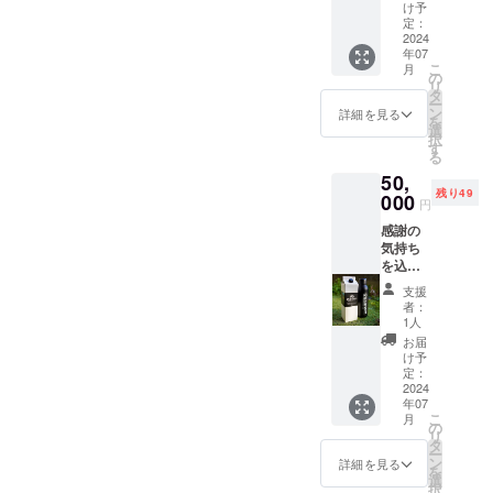
をお送
・サイ
０ヶ月
け予
示はお
ンカ 原
必ずお
りしま
ズ：
定：
・原材
届け商
材料及
届けの
す。 セ
2024
23cmx
料：
品のラ
び添加
リター
年07
イロン
7cm ・
コー
ベルに
物等の
こ
ンに貼
月
コー
重量：
の
ヒー
表記さ
食品表
リ
付され
ヒーの
1000ml
タ
（国内
れま
示はお
ー
たラベ
【アイ
・保存
ン
製造）
詳細を見る
す。 商
届け商
を
ルや注
スコー
方法：
選
・主原
品開封
品のラ
択
意書き
ヒー６
直射日
す
料の原
前には
ベルに
る
をご確
本】を
光を避
産地：
必ずお
表記さ
認くだ
50,
ご提供
け、常
スリラ
届けの
れま
さい。
残り49
しま
000
温で保
ンカ セ
円
リター
す。 商
す。 ・
存。
イロン
ンに貼
品開封
感謝の
サイ
アイス
付され
前には
気持ち
ズ：
コー
たラベ
必ずお
を込め
23cmx
開封後
ヒー
ルや注
届けの
て、お
7cm ・
は冷蔵
は、ネ
支援
意書き
リター
礼の
重量：
保存し
ルド
者：
をご確
ンに貼
メッ
1000ml
お早め
1人
リップ
認くだ
付され
セージ
・保存
にお召
で丁寧
お届
さい。
たラベ
をお送
方法：
し上が
け予
にお作
ルや注
りしま
直射日
定：
りくだ
りして
意書き
す。 セ
2024
光を避
さい。
いま
をご確
年07
イロン
け、常
・賞味
す。
こ
認くだ
月
コー
温で保
の
期限：
コー
リ
さい。
ヒーの
存。
タ
製造日
ヒー本
ー
【アイ
ン
から１
詳細を見る
来の味
を
スコー
選
０ヶ月
をお楽
択