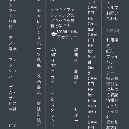
い。
ティ
ス
ト
【農園
CAM
ヘルプ
クラウドファ
プロ
フー
チ
PFI
お問い
ジェク
ンディングの
ド・
ャ
RE
合わせ
ト説明
ノウハウを無
飲食
レ
Crea
会ご招
料で学ぼう
店
ン
待（東
tion
各種規定
CAMPFIRE
ジ
京）】
CAM
アカデミー
アニ
ス
セイロ
利用規
PFI
ンコー
メ・
ポ
約
RE
ヒーの
漫画
ー
CA
説
細則
for
代表イ
ツ
MP
明
スルよ
プライ
Soci
ファ
映
FI
会
り、感
バシー
al
ッ
像
謝の気
RE
・
ポリ
Goo
持ちを
ショ
・
ア
相
シー
d
込めて
ン
映
カ
談
特定商
CAM
農園プ
画
デ
会
取引法
ロジェ
PFI
ゲー
書
ミ
クト説
に基づ
RE
ム・
籍
明会に
ー
く表記
for
ご招待
サー
・
と
情報セ
Ente
しま
ビス
雑
は
キュリ
rtain
す。 プ
開発
誌
ク
サ
ティ方
men
ロジェ
出
ラ
ポ
クトの
針
t
版
ウ
ー
説明や
反社基
CAM
ビジ
ビ
スリラ
ド
ト
本方針
PFI