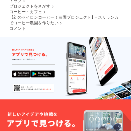
トップ
>
無糖の
食品表
製品と
示はお
プロジェクトをさがす
>
なって
届け商
コーヒー・カフェ
>
おりま
品のラ
【幻のセイロンコーヒー！農園プロジェクト】- スリランカ
す。 原
ベルに
でコーヒー農園を作りたい
>
材料及
表記さ
コメント
び添加
れま
物等の
す。 商
食品表
品開封
示はお
前には
届け商
必ずお
品のラ
届けの
ベルに
リター
表記さ
ンに貼
れま
付され
す。 商
たラベ
品開封
ルや注
前には
意書き
必ずお
をご確
届けの
認くだ
リター
さい。
ンに貼
【バ
付され
キュー
たラベ
ムフラ
ルや注
スクス
意書き
テム】
をご確
・サイ
認くだ
ズ：