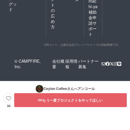
m ※掲
mac
グッ
ト
載期間
hi-ya
ド
や掲載
の
補助
方法は
広
金申
変更と
め
請サ
なる場
方
ポー
合がご
ざいま
ト
す。そ
の場合
「QRコード」は株式会社デンソーウェーブの登録商標です。
はプロ
ジェク
トペー
© CAMPFIRE,
会社概
採用情
パートナー
ジや
SNSに
Inc.
要
報
募集
て告知
しま
す。
支援者
Ceylon Coffee
さんへアンコール
様の交
通費：
支援者
もう一度プロジェクトをやってほしい
様の交
34
通費は
各自で
ご負担
くださ
い。