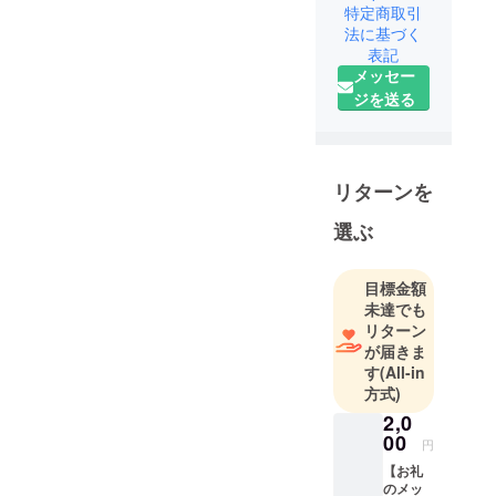
特定商取引
いこのセイ
法に基づく
ロンコー
表記
ヒーが、再
メッセー
び世界中で
ジを送る
愛されるこ
とを願って
います。
リターンを
紅茶の国と
選ぶ
して知られ
る南アジア
の島国スリ
目標金額
未達でも
ランカは、
リターン
１９世紀に
が届きま
は世界第３
す
(All-in
位のコー
方式)
ヒー生産国
2,0
でしたが、
00
円
コーヒーの
【お礼
木の病気や
のメッ