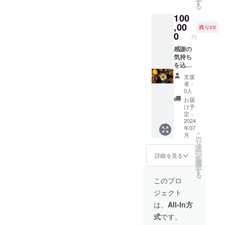
ヒー１
開封後
す
・原材
しみい
る
本】
は冷蔵
料：
ただく
100
【バ
保存し
コー
ため、
キュー
,00
お早め
ヒー
無糖の
残り20
ムフラ
にお召
0
（国内
製品と
円
スクス
し上が
製造）
なって
テム１
感謝の
りくだ
・主原
おりま
個】
気持ち
さい。
料の原
す。 原
【コー
を込め
・賞味
産地：
材料及
ヒーの
て、お
期限：
スリラ
び添加
支援
木の命
礼の
製造日
ンカ
物等の
者：
名権】
メッ
から１
【コー
0人
食品表
をご提
セージ
０ヶ月
ヒー
示はお
お届
供しま
をお送
・原材
豆】 ・
け予
届け商
す。
りしま
料：
定：
サイ
品のラ
【アイ
す。 セ
2024
コー
ズ：
ベルに
年07
スコー
イロン
ヒー
10cmx
表記さ
こ
月
ヒー】
コー
（国内
の
7cm ・
れま
リ
・サイ
ヒーの
製造）
タ
重量：
す。 商
ー
ズ：
【アイ
・主原
ン
200g ・
詳細を見る
品開封
を
23cmx
スコー
料の原
選
保存方
前には
択
7cm ・
ヒー１
産地：
す
法：直
必ずお
る
重量：
本】
スリラ
射日光
このプロ
届けの
1000ml
【バ
ンカ セ
を避
リター
ジェクト
・保存
キュー
イロン
け、常
ンに貼
方法：
ムフラ
アイス
温で保
は、
All-In方
付され
直射日
スクス
コー
存。 ・
たラベ
式
です。
光を避
テム１
ヒー
賞味期
ルや注