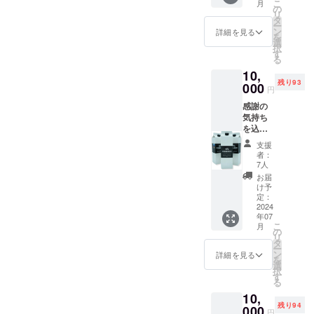
商品の
こ
月
コー
温で保
の
ウトド
ティー
ラベル
リ
ヒーを
存。
タ
アやご
(チャイ
に表記
ー
デザイ
ン
自宅
詳細を見る
ティー)
されま
を
ンした
選
で、手
・原材
す。 商
択
トート
開封後
す
軽にド
料：セ
品開封
る
バッグ
は冷蔵
リップ
イロン
前には
10,
をご提
保存し
コー
シナモ
必ずお
残り93
供しま
000
お早め
ヒーを
ン、ク
円
届けの
す。 ・
にお召
楽しめ
ロー
リター
感謝の
数量：1
し上が
る コー
ブ、生
ンに貼
気持ち
点 ・サ
りくだ
ヒード
姜、ナ
付され
を込め
イズ：
さい。
リッ
ツメ
たラベ
て、お
タテ
・賞味
パーで
グ、黒
支援
ルや注
礼の
34cmx
期限：
す。
者：
胡椒、
意書き
メッ
ヨコ
製造日
7人
ペー
カルダ
をご確
セージ
34cmx
から１
パーレ
お届
モン、
認くだ
をお送
マチ
０ヶ月
け予
スで洗
紅茶、
さい。
りしま
9cm ・
定：
・原材
いやす
バニラ
す。 セ
2024
重
料：
く、使
・個
年07
イロン
量:130g
コー
い勝手
数：１
こ
月
コー
・メイ
の
ヒー
の良い
個 ・サ
リ
ヒーの
ン素
タ
（国内
プロダ
イズ：‎
ー
【アイ
材：
ン
製造）
詳細を見る
クトで
5.5 cm
を
スコー
コット
選
・主原
す。
x 14 cm
択
ヒー３
ン・
す
料の原
【浅煎
x 8 cm
る
本】を
キャン
産地：
りコー
・重
10,
ご提供
バス ・
スリラ
ヒー
量：‎‎40
残り94
しま
000
収納可
ンカ セ
豆】 ・
円
g ・保