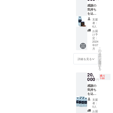
す。 ・
能サイ
イロン
サイ
存方
感謝の
サイ
ズ： A4
アイス
ズ：
法：直
気持ち
ズ：
サイズ
コー
10cmx
射日光
を込め
23cmx
収納可
ヒー
7cm ・
を避
て、お
7cm ・
能
は、ネ
重量：
支援
け、常
礼の
重量：
ルド
者：
100g ・
温で保
メッ
1000ml
6人
リップ
保存方
存 ・賞
セージ
・保存
で丁寧
お届
法：直
味期
をお送
方法：
け予
にお作
射日光
限：
りしま
直射日
定：
りして
を避
2026年
す。 セ
2024
光を避
いま
け、常
5月 ・
年07
イロン
け、常
す。
温で保
原産
こ
月
コー
温で保
の
コー
存。 ・
国 ：
リ
ヒーの
存。
タ
ヒー本
賞味期
スリラ
ー
【アイ
ン
詳細を見る
来の味
限：製
ンカ
を
スコー
選
をお楽
造日か
原材料
択
ヒー１
開封後
す
しみい
ら１
及び添
る
本】
は冷蔵
ただく
０ヶ月
加物等
20,
【浅煎
保存し
ため、
・原材
残り
の食品
りコー
000
お早め
100
無糖の
円
料：
表示は
ヒー豆
にお召
製品と
コー
お届け
感謝の
１袋】
し上が
なって
ヒー豆
商品の
気持ち
をご提
りくだ
おりま
（国内
ラベル
を込め
供しま
さい。
す。 原
製造）
に表記
て、お
す。
・賞味
材料及
支援
・主原
されま
礼の
【アイ
期限：
者：
び添加
料の原
す。 商
メッ
スコー
製造日
0人
物等の
産地：
品開封
セージ
ヒー】
から１
お届
食品表
スリラ
前には