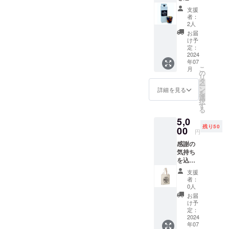
・サイ
て、お
セージ
ン ・個
ズ：
支援
礼の
をお送
数：１
7cm x 5
者：
メッ
りしま
個 ・サ
2人
cm x 4
セージ
す。
イズ：‎
cm ・重
お届
をお送
【ペー
5.5 cm
け予
量：54
りしま
パーレ
定：
x 14 cm
g x 5個
す。 セ
2024
スコー
x 8 cm
・保存
年07
イロン
ヒード
・重
方法：
こ
月
コー
リッ
の
量：‎‎40
直射日
リ
ヒーの
パー】
タ
g ・保
光を避
ー
【アイ
・数
ン
存方
詳細を見る
け、常
を
スコー
量：1点
選
法：直
温で保
択
ヒー１
・サイ
す
射日光
存 ・賞
る
本】を
ズ：
を避
味期
5,0
ご提供
9.7cmx
け、常
限：
残り50
しま
00
7.8cmx
温で保
2027年
円
す。 ・
7.8cm
存 ・賞
3月 ・
感謝の
サイ
・重量 :
味期
原産
気持ち
ズ：
70g ・
限：
国 ：
を込め
23cmx
素材：
2026年
スリラ
て、お
7cm ・
ABS樹
5月 ・
ンカ
支援
礼の
重量：
脂 セイ
原産
者：
原材料
メッ
1000ml
ロン
0人
国 ：
及び添
セージ
・保存
コー
スリラ
お届
加物等
をお送
方法：
ヒーシ
け予
ンカ
の食品
りしま
直射日
定：
リーズ
・名
表示は
す。 セ
2024
光を避
の新商
称：
お届け
年07
イロン
け、常
品。 ア
ハーブ