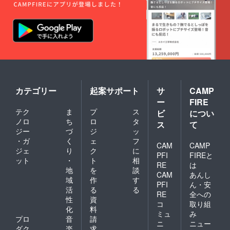
さい。
23cmx
8cm ・
容量：
500ml
・保
温、保
冷が可
能で
す。
【コー
ヒーの
カテゴリー
起案サポート
サ
CAMP
木の命
名権】
ー
FIRE
ご希望
テク
ま
プ
ス
ビ
につい
のお名
ノロ
ち
ロ
タ
ス
て
前を
ジー
づ
ジ
ッ
コー
・ガ
く
ェ
フ
ヒーの
CAM
CAMP
木にお
ジェ
り
ク
に
PFI
FIREと
付けい
ット
・
ト
相
RE
は
ただけ
地
を
談
ます。
CAM
あんし
域
作
す
備考欄
PFI
ん・安
活
る
る
にご希
RE
全への
望の名
性
資
コ
取り組
前をご
化
料
ミュ
み
記載く
プロ
音
請
ださ
ニ
ニュー
ダク
楽
求