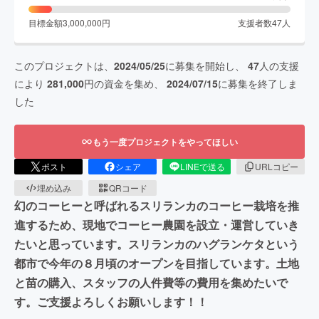
目標金額
3,000,000
円
支援者数
47
人
このプロジェクトは、
2024/05/25
に募集を開始し、
47
人の支援
により
281,000
円の資金を集め、
2024/07/15
に募集を終了しま
した
もう一度プロジェクトをやってほしい
ポスト
シェア
LINEで送る
URLコピー
埋め込み
QRコード
幻のコーヒーと呼ばれるスリランカのコーヒー栽培を推
進するため、現地でコーヒー農園を設立・運営していき
たいと思っています。スリランカのハグランケタという
都市で今年の８月頃のオープンを目指しています。土地
と苗の購入、スタッフの人件費等の費用を集めたいで
す。ご支援よろしくお願いします！！