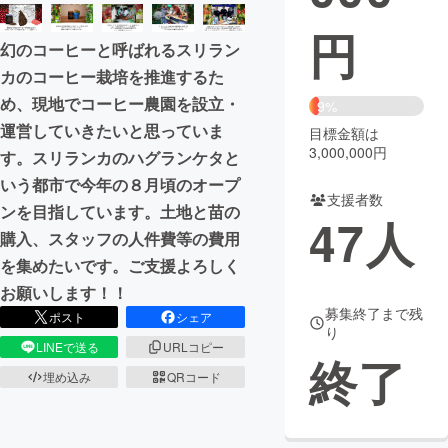
円
まちづくり・地域活性化
幻のコーヒーと呼ばれるスリラン
カのコーヒー栽培を推進するた
CAMPFIRE for Social Good
CAMPFIRE Creation
め、現地でコーヒー農園を設立・
9%
CAMPFIREふるさと納税
machi-ya
コミュニティ
運営していきたいと思っていま
目標金額は
3,000,000円
す。スリランカのハグランケタと
いう都市で今年の８月頃のオープ
支援者数
ンを目指しています。土地と苗の
47
人
購入、スタッフの人件費等の費用
を集めたいです。ご支援よろしく
お願いします！！
募集終了まで残
ポスト
シェア
り
LINEで送る
URLコピー
終了
埋め込み
QRコード