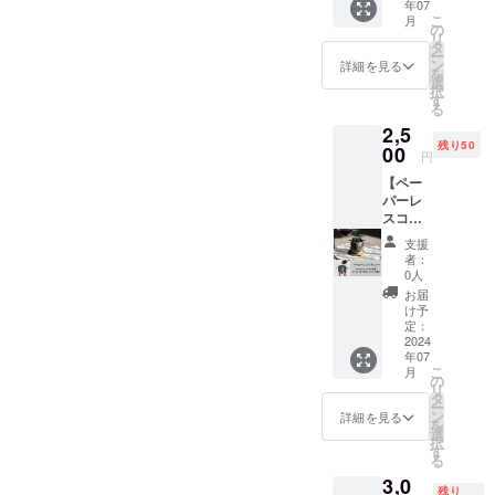
新しい一大
年07
イロン
こ
月
産業とすべ
コー
の
リ
ヒーの
タ
く、コー
ー
【浅煎
ン
詳細を見る
ヒー復活の
を
りコー
選
択
プロジェク
ヒー豆
す
る
１袋】
トが始まり
2,5
をご提
ました。
残り50
供しま
00
円
す。
【ペー
【コー
2021年、生
パーレ
ヒー
豆の日本へ
スコー
豆】 ・
ヒード
サイ
の輸入を開
支援
リッ
ズ：
者：
始し、富山
パー１
10cmx
0人
個】を
県黒部市で
7cm ・
お届
ご提供
重量：
け予
焙煎して商
しま
100g ・
定：
品化しまし
す。 感
2024
保存方
年07
謝の気
法：直
た。以来、
こ
月
持ちを
射日光
の
コーヒー豆
リ
込め
を避
タ
ー
のみなら
て、お
け、常
ン
詳細を見る
を
礼の
温で保
選
ず、アイス
択
メッ
存。 ・
す
る
コーヒーの
セージ
賞味期
3,0
をお送
製品化も行
限：製
残り