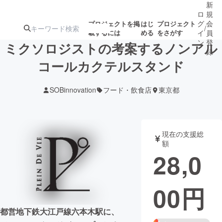
新
ロ
規
グ
会
プロジェクトを掲
はじ
プロジェクト
/
載するには
める
をさがす
イ
員
ン
登
ミクソロジストの考案するノンアル
録
コールカクテルスタンド
人気のプロ
注目のリ
注目の新着プロ
募集終了が近いプ
もうすぐ公開
SOBinnovation
フード・飲食店
東京都
ジェクト
ターン
ジェクト
ロジェクト
されます
アート・写真
音楽
現在の支援総
額
28,0
テクノロジー・ガジェット
ゲーム・サ
00
円
映像・映画
書籍・雑誌
都営地下鉄大江戸線六本木駅に、
ビジネス・起業
チャレンジ