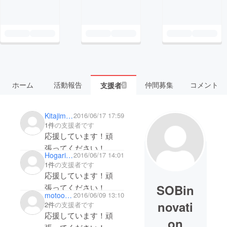
ホーム
活動報告
仲間募集
コメント
支援者
5
Kitajima Kouji
2016/06/17 17:59
1件
の支援者です
応援しています！頑
張ってください！
Hogari Ryoichi
2016/06/17 14:01
1件
の支援者です
応援しています！頑
SOBin
張ってください！
motookobayashi
2016/06/09 13:10
novati
2件
の支援者です
応援しています！頑
on