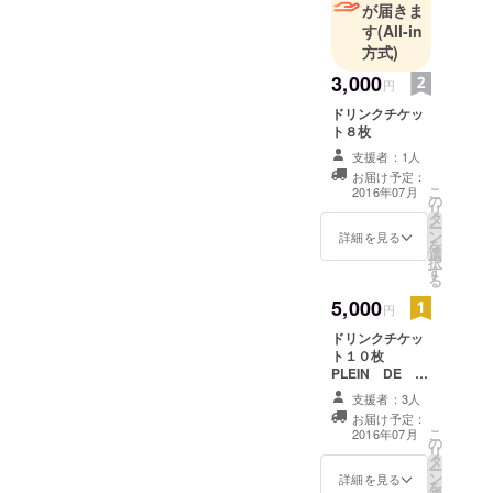
る
が届きま
す
(All-in
方式)
小さな優し
さが生まれ
3,000
円
てくれたら
ドリンクチケッ
と願ってい
ト８枚
支援者：1人
お届け予定：
こ
2016年07月
の
リ
タ
ー
ン
詳細を見る
を
選
択
す
る
5,000
円
ドリンクチケッ
ト１０枚
PLEIN DE
VIE オリジナル
支援者：3人
Tシャツ１枚
お届け予定：
こ
2016年07月
の
リ
タ
ー
ン
詳細を見る
を