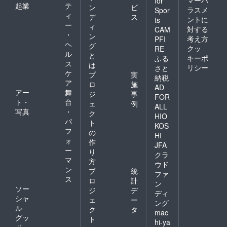
マーハ
for
起業
テ
ン
ビ
ラスメ
Spor
ィ
デ
ス
ントに
ts
ー
ィ
対する
CAM
・
ン
考え方
PFI
ヘ
グ
クッ
RE
ル
と
キーポ
ふる
ス
は
リシー
さと
ケ
プ
実
納税
ア
ロ
施
AD
アー
舞
ジ
事
FOR
ト・
台
ェ
例
ALL
写真
・
ク
HIO
パ
ト
KOS
フ
の
HI
ォ
作
JFA
ー
り
クラ
マ
方
ウド
ン
プ
統
ファ
ス
ロ
計
ン
ソー
ジ
デ
ディ
シャ
ェ
ー
ング
ル
ク
タ
mac
グッ
ト
hi-ya