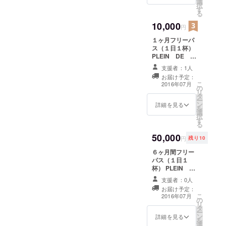
選
択
す
る
10,000
円
１ヶ月フリーパ
ス（１日１杯）
PLEIN DE
VIE オリジナル
支援者：1人
Tシャツ１枚
お届け予定：
こ
2016年07月
の
リ
タ
ー
ン
詳細を見る
を
選
択
す
る
50,000
円
残り10
６ヶ月間フリー
パス（１日１
杯） PLEIN
DE VIE オリ
支援者：0人
ジナルTシャツ2
お届け予定：
枚
こ
2016年07月
の
リ
タ
ー
ン
詳細を見る
を
選