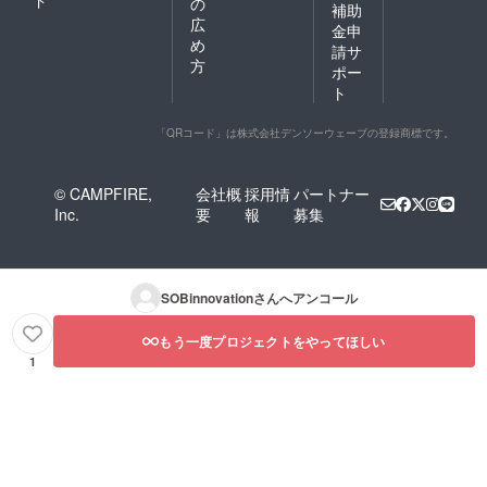
ド
の
補助
広
金申
め
請サ
方
ポー
ト
「QRコード」は株式会社デンソーウェーブの登録商標です。
© CAMPFIRE,
会社概
採用情
パートナー
Inc.
要
報
募集
SOBinnovation
さんへアンコール
もう一度プロジェクトをやってほしい
1