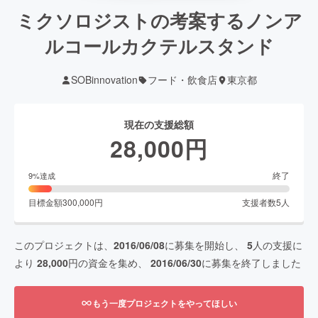
ミクソロジストの考案するノンア
ルコールカクテルスタンド
SOBinnovation
フード・飲食店
東京都
現在の支援総額
28,000
円
終了
9
%達成
目標金額
300,000
円
支援者数
5
人
このプロジェクトは、
2016/06/08
に募集を開始し、
5
人の支援に
より
28,000
円の資金を集め、
2016/06/30
に募集を終了しました
もう一度プロジェクトをやってほしい