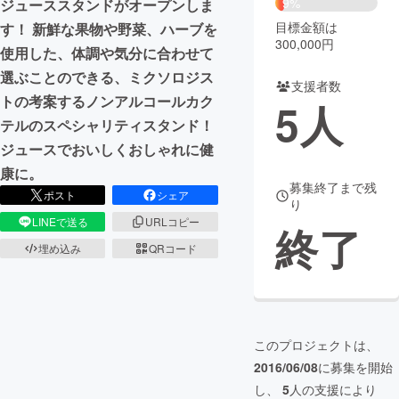
9%
ジューススタンドがオープンしま
目標金額は
す！ 新鮮な果物や野菜、ハーブを
まちづくり・地域活性化
300,000円
使用した、体調や気分に合わせて
選ぶことのできる、ミクソロジス
支援者数
CAMPFIRE for Social Good
CAMPFIRE Creation
トの考案するノンアルコールカク
5
人
CAMPFIREふるさと納税
machi-ya
コミュニティ
テルのスペシャリティスタンド！
ジュースでおいしくおしゃれに健
康に。
募集終了まで残
ポスト
シェア
り
LINEで送る
URLコピー
終了
埋め込み
QRコード
このプロジェクトは、
2016/06/08
に募集を開始
し、
5
人の支援により