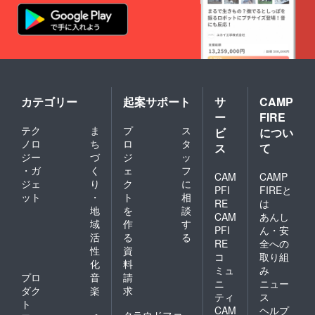
カテゴリー
起案サポート
サ
CAMP
ー
FIRE
テク
ま
プ
ス
ビ
につい
ノロ
ち
ロ
タ
ス
て
ジー
づ
ジ
ッ
・ガ
く
ェ
フ
CAM
CAMP
ジェ
り
ク
に
PFI
FIREと
ット
・
ト
相
RE
は
地
を
談
CAM
あんし
域
作
す
PFI
ん・安
活
る
る
RE
全への
性
資
コ
取り組
化
料
ミュ
み
プロ
音
請
ニ
ニュー
ダク
楽
求
ティ
ス
ト
CAM
ヘルプ