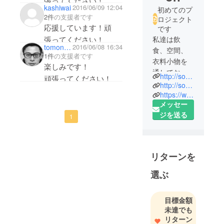
張ってください！
kashiwai
2016/06/09 12:04
初めてのプ
2件
の支援者です
ロジェクト
応援しています！頑
です
私達は飲
張ってください！
tomonorisuzuki
2016/06/08 16:34
食、空間、
1件
の支援者です
衣料小物を
楽しみです！
通してお客
http://sob-inc.co.jp/
頑張ってください！
様の笑顔と
http://sob-fb.com/pleindevie/
生活デザイ
https://www.facebook.com/sob.pleindevie/
メッセー
ンを追求し
ジを送る
ます。
1
ほんの少し
の美意識の
リターンを
違いから生
まれる価値
選ぶ
観で、地
域、社会に
目標金額
対し良い雰
未達でも
囲気になれ
リターン