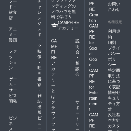
クラウドファ
フー
チ
PFI
お問い
ンディングの
ド・
ャ
RE
合わせ
ノウハウを無
飲食
レ
Crea
料で学ぼう
店
ン
tion
各種規定
CAMPFIRE
ジ
CAM
アカデミー
アニ
ス
利用規
PFI
メ・
ポ
約
RE
漫画
ー
CA
説
細則
for
ツ
MP
明
プライ
Soci
ファ
映
FI
会
バシー
al
ッ
像
RE
・
ポリ
Goo
ショ
・
ア
相
シー
d
ン
映
カ
談
特定商
CAM
画
デ
会
取引法
PFI
ゲー
書
ミ
に基づ
RE
ム・
籍
ー
く表記
for
サー
・
と
情報セ
Ente
ビス
雑
は
キュリ
rtain
開発
誌
ク
サ
ティ方
men
出
ラ
ポ
針
t
版
ウ
ー
反社基
CAM
ビジ
ビ
ド
ト
本方針
PFI
ネ
ュ
フ
サ
カスタ
RE
ス・
ー
ァ
ー