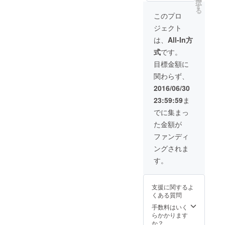
択
す
る
このプロ
ジェクト
は、
All-In方
式
です。
目標金額に
関わらず、
2016/06/30
23:59:59
ま
でに集まっ
た金額が
ファンディ
ングされま
す。
支援に関するよ
くある質問
手数料はいく
らかかります
か？