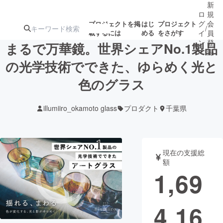
新
ロ
規
グ
会
プロジェクトを掲
はじ
プロジェクト
/
載するには
める
をさがす
イ
員
ン
登
まるで万華鏡。世界シェアNo.1製品
録
の光学技術でできた、ゆらめく光と
色のグラス
人気のプロ
注目のリ
注目の新着プロ
募集終了が近いプ
もうすぐ公開
ジェクト
ターン
ジェクト
ロジェクト
されます
illumiiro_okamoto glass
プロダクト
千葉県
アート・写真
音楽
現在の支援総
テクノロジー・ガジェット
ゲーム・サ
額
1,69
映像・映画
書籍・雑誌
4,16
ビジネス・起業
チャレンジ