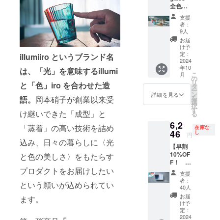
全色
す。色
セット
は下記
支援
】 ご好
よりひ
者：
評につ
とつお
9人
き、全
選びく
お届
色セッ
ださ
け予
トを追
い。 ●
定：
illumiiro というブランド名
加しま
2024
オーロ
年10
した！
は、「光」を意味するillumi
ラのよ
こ
月
yura
うな幻
の
リ
と「色」iro を合わせた造
glass 1
想的な
タ
ー
個 税
色味の
ン
詳細を見る
を
語。
岡本硝子が創業以来受
抜5,400
illusion
選
択
円 5個
green（
す
け継いできた「成型」と
る
の税
イ
6,2
込・送
リュー
「蒸着」の高い技術を詰め
在庫な
料1,000
46
ジョン
し
円
円込み
グリー
込み、日々の暮らしに〈光
【早割
で
ン） ●
10%OF
と色の美しさ〉をもたらす
30,700
美しい
F！
円のプ
珊瑚の
プロダクトをお届けしたい
yura
ランで
海を彷
支援
glass 1
す。 ※
彿とさ
者：
という願いが込められてい
個 】
オーロ
せるsea
40人
yura
ラ箔押
coral（
お届
ます。
glass 1
しの箱
シー
け予
個 税
入り グ
定：
コーラ
抜5,400
2024
ラスを5
ル） ●