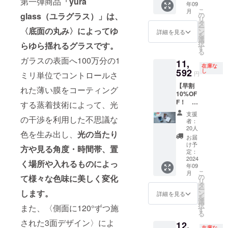
第一弾商品
「yura
年09
円 税
個セッ
月明か
こ
月
込・送
トでお
glass（ユラグラス）」は、
の
りに照
リ
料1,000
届けし
タ
らされ
ー
〈底面の丸み〉によってゆ
円込み
ます。
ン
た水面
詳細を見る
を
で6,940
色は下
選
を想起
択
らゆら揺れるグラスです。
円
記がひ
す
させる
る
→6,246
とつず
moon
ガラスの表面へ100万分の1
11,
円
つとな
blue（
在庫な
10%OF
592
りま
し
ムーン
ミリ単位でコントロールさ
円
Fでお届
す。
ブ
【早割
けする
（全色
れた薄い膜をコーティング
ルー）
10%OF
数量限
セット
●深閑の
F！
定のプ
する蒸着技術によって、光
のみと
森をイ
yura
ランで
なり、
メージ
支援
の干渉を利用した不思議な
glass 2
す。 ※
色の組
した穏
者：
個セッ
オーロ
み合わ
20人
やかで
色を生み出し、
光の当たり
ト 】
ラ箔押
せはお
深い色
お届
yura
しの箱
選びい
け予
味の
方や見る角度・時間帯、置
glass 1
入り グ
定：
ただけ
grape
個 税
2024
ラスを1
ませ
olive(グ
く場所や入れるものによっ
年09
抜5,400
個お届
ん） ●
レープ
こ
月
円 2個
けしま
の
て様々な色味に美しく変化
オーロ
オリー
リ
の税
す。色
タ
ラのよ
ブ) ●夜
ー
込・送
します。
は下記
ン
うな幻
詳細を見る
のネオ
を
料1,000
よりひ
選
想的な
ンのよ
択
また、〈側面に120°ずつ施
円込み
とつお
す
色味の
うな華
る
で
選びく
illusion
やかさ
された3面デザイン〉によ
12,
12,880
ださ
green（
をもっ
在庫な