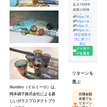
ある1928年
創業の特殊
ガラスメー
https://illumiiro.official.ec/
カーです。
https://www.instagram.com/illumiiro/
硝材開発技
https://twitter.com/illumiiro
https://ogc-jp.com/
術・ガラス
特定商取引
成型技術・
法に基づく
薄膜蒸着技
表記
術の３つの
メッセー
コア技術で
ジを送る
さまざまな
ガラス材
料・工業部
品・光学部
リターンを
品をつくっ
選ぶ
ています。
illumiiro（イルミーロ）は、
岡本硝子株式会社による新
目標金額
未達でも
しいガラスプロダクトブラ
リターン