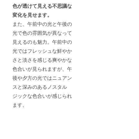
ご注文
りま
色が透けて見える不思議な
状況、
す。
製造工
変化を見せます。
程上の
都合等
また、午前中の光と午後の
により
出荷時
光で色の雰囲気が異なって
期が遅
れる場
見えるのも魅力。午前中の
合があ
光ではフレッシュな鮮やか
りま
す。
さと淡さを感じる爽やかな
色合いが見られますが、午
後や夕方の光ではニュアン
スと深みのあるノスタル
ジックな色合いが感じられ
ます。