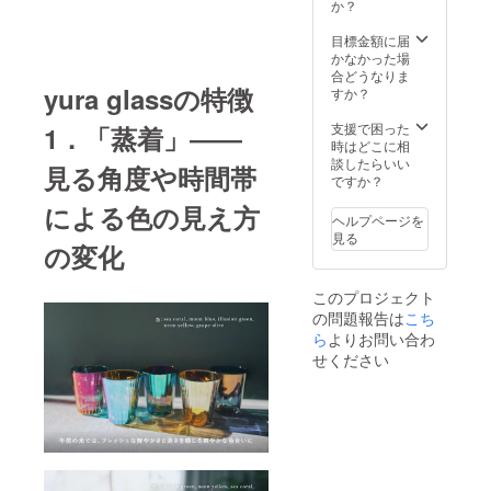
ませ
リュー
か？
させる
やかで
ん） ●
ジョン
moon
深い色
オーロ
グリー
目標金額に届
blue（
味の
ラのよ
ン） ●
かなかった場
ムーン
grape
うな幻
美しい
合どうなりま
ブ
olive(グ
yura glassの特徴
想的な
珊瑚の
すか？
ルー）
レープ
色味の
海を彷
●深閑の
オリー
illusion
彿とさ
支援で困った
1．「蒸着」――
森をイ
ブ) ●夜
green（
せるsea
時はどこに相
メージ
のネオ
イ
coral（
談したらいい
した穏
ンのよ
見る角度や時間帯
リュー
シー
ですか？
やかで
うな華
ジョン
コーラ
深い色
やかさ
による色の見え方
グリー
ル） ●
味の
をもっ
ヘルプページを
ン） ●
月明か
grape
たneon
見る
の変化
美しい
りに照
olive(グ
yellow(
珊瑚の
らされ
レープ
ネオン
海を彷
た水面
オリー
イエ
このプロジェクト
彿とさ
を想起
ブ) ●夜
ロー) ※
の問題報告は
こち
せるsea
させる
のネオ
ご注文
coral（
ら
よりお問い合わ
moon
ンのよ
状況、
シー
blue（
うな華
せください
製造工
コーラ
ムーン
やかさ
程上の
ル） ●
ブ
をもっ
都合等
月明か
ルー）
たneon
により
りに照
●深閑の
yellow(
出荷時
らされ
森をイ
ネオン
期が遅
た水面
メージ
イエ
れる場
を想起
した穏
ロー) ※
合があ