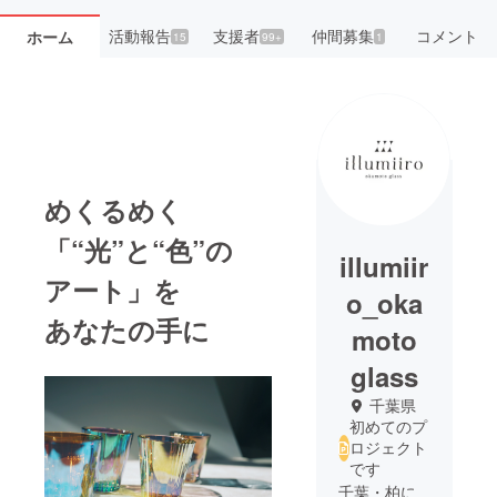
活動報告
支援者
仲間募集
コメント
ホーム
15
99+
1
めくるめく
「“光”と“色”の
illumiir
アート」を
o_oka
あなたの手に
moto
glass
千葉県
初めてのプ
ロジェクト
です
千葉・柏に