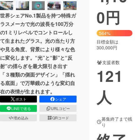
0
円
まちづくり・地域活性化
世界シェアNo.1製品を持つ特殊ガ
ラスメーカで光の波長を100万分
CAMPFIRE for Social Good
CAMPFIRE Creation
の1ミリレベルでコントロールし
564%
CAMPFIREふるさと納税
machi-ya
コミュニティ
て生まれたグラス。光の当たり方
目標金額は
300,000円
や見る角度、背景により様々な色
に変化します。“光”と“影”と“反
支援者数
射”の揺らぎを最大限引き出す
121
「３種類の側面デザイン」「揺れ
る底面」で万華鏡のような変幻自
人
在の表情が生まれます。
ポスト
シェア
LINEで送る
URLコピー
埋め込み
QRコード
募集終了まで残
り