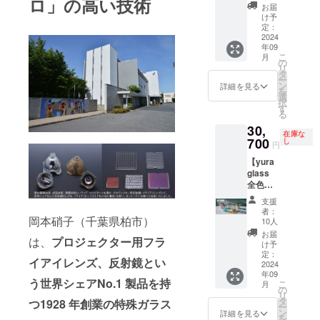
ロ」の高い技術
セット
ます。
せるか
moon
お届
した穏
】 yura
色は下
によっ
け予
blue（
やかで
glass 1
記より
定：
て、雰
ムーン
深い色
個 税
2024
ふたつ
囲気が
ブ
味の
年09
抜5,400
お選び
がらっ
ルー）
grape
こ
月
円 5個
くださ
の
と変わ
●深閑の
olive(グ
リ
の税
い。 ど
タ
りま
森をイ
レープ
ー
込・送
のグラ
ン
す。 あ
詳細を見る
メージ
オリー
を
料1,000
スを組
選
なただ
した穏
ブ) ●夜
択
円込み
み合わ
す
けの組
やかで
のネオ
る
で
せるか
み合わ
深い色
ンのよ
30,
30,700
によっ
せをお
味の
うな華
在庫な
円
700
て、雰
し
楽しみ
grape
円
やかさ
→27,63
囲気が
くださ
olive(グ
をもっ
【yura
0円
がらっ
い！
レープ
たneon
glass
10%OF
と変わ
（同色
オリー
yellow(
全色
Fでお届
りま
の組み
ブ) ●夜
ネオン
セット
けする
す。 あ
合わせ
のネオ
支援
イエ
】 yura
数量限
なただ
も可能
者：
ンのよ
ロー) ※
glass 1
岡本硝子（千葉県柏市）
定のプ
けの組
10人
です）
うな華
お届け
個 税
ランで
み合わ
●オーロ
お届
やかさ
予定は
は、
プロジェクター用フラ
抜5,400
す。 ※
せをお
け予
ラのよ
をもっ
2024年
円 5個
オーロ
定：
楽しみ
うな幻
たneon
10月を
イアイレンズ、反射鏡とい
の税
2024
ラ箔押
くださ
想的な
yellow(
予定し
年09
込・送
しの箱
い！
色味の
う世界シェアNo.1 製品を持
ネオン
ており
こ
月
料1,000
入り グ
の
（同色
illusion
イエ
ます
リ
円込み
ラスを5
タ
の組み
つ1928 年創業の特殊ガラス
green（
ロー) ※
が、9月
ー
で
個セッ
ン
合わせ
詳細を見る
イ
ご注文
以降順
を