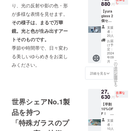
円
880
い。 ●
し
イ
たneon
円
り、光の反射や影の色・形
→11,59
オーロ
リュー
yellow(
【yura
2円
ラのよ
ジョン
が多様な表情を見せます。
ネオン
glass 2
10%OF
うな幻
グリー
イエ
個セッ
Fでお届
その様子は、まるで万華
想的な
ン） ●
ロー) ※
ト 】
けする
色味の
美しい
ご注文
支援
yura
鏡。光と色が生み出すアー
数量限
illusion
珊瑚の
者：
状況、
glass 1
定のプ
green（
20人
海を彷
製造工
トそのものです。
個 税
ランで
イ
彿とさ
お届
程上の
抜5,400
す。 ※
リュー
け予
せるsea
都合等
季節や時間帯で、日々変わ
円 2個
オーロ
定：
ジョン
coral（
により
の税
2024
ラ箔押
グリー
シー
る美しいゆらめきをお楽し
出荷時
年09
込・送
しの箱
ン） ●
コーラ
期が遅
こ
月
料1,000
入り グ
の
美しい
みください。
ル） ●
れる場
リ
円込み
ラスを2
タ
珊瑚の
月明か
合があ
ー
で
個セッ
ン
海を彷
詳細を見る
りに照
りま
を
12,880
トでお
選
彿とさ
らされ
す。
択
円のプ
届けし
す
せるsea
た水面
る
ランで
ます。
coral（
を想起
27,
す。 ※
色は下
シー
させる
在庫な
オーロ
630
記より
し
コーラ
moon
円
世界シェアNo.1製
ラ箔押
ふたつ
ル） ●
blue（
【早割
しの箱
お選び
月明か
ムーン
10%OF
入り グ
品を持つ
くださ
りに照
ブ
F！
ラスを2
い。 ど
らされ
ルー）
yura
個セッ
のグラ
た水面
「特殊ガラスのプ
●深閑の
支援
glass
トでお
スを組
を想起
者：
森をイ
全色
届けし
み合わ
10人
させる
メージ