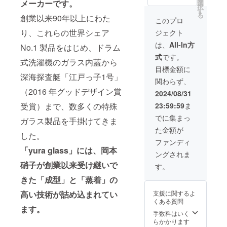
30,700
メーカー
です。
トでお
選
も可能
リュー
状況、
次発送
択
円のプ
届けし
す
です）
ジョン
製造工
いたし
る
創業以来90年以上にわた
ランで
ます。
●オーロ
このプロ
グリー
程上の
ますの
す。 ※
色は下
ラのよ
ン） ●
都合等
で、9月
り、これらの世界シェア
ジェクト
オーロ
記がひ
うな幻
美しい
により
中のお
ラ箔押
とつず
想的な
は、
All-In方
珊瑚の
出荷時
No.1 製品をはじめ、ドラム
届けに
しの箱
つとな
色味の
海を彷
期が遅
なる可
式
です。
入り グ
りま
illusion
式洗濯機のガラス内蓋から
彿とさ
れる場
能性も
ラスを5
す。
green（
目標金額に
せるsea
合があ
ござい
個セッ
（全色
深海探査艇「江戸っ子1号」
イ
coral（
りま
ます。
関わらず、
トでお
セット
リュー
シー
す。
※ご注文
（2016 年グッドデザイン賞
届けし
のみと
ジョン
2024/08/31
コーラ
状況、
ます。
なり、
グリー
ル） ●
製造工
受賞）まで、数多くの特殊
23:59:59
ま
色は下
色の組
ン） ●
月明か
程上の
記がひ
み合わ
美しい
でに集まっ
りに照
ガラス製品を手掛けてきま
都合等
とつず
せはお
珊瑚の
らされ
により
た金額が
つとな
選びい
海を彷
た水面
した。
出荷時
りま
ただけ
彿とさ
ファンディ
を想起
期が遅
す。
ませ
「yura glass」には、岡本
せるsea
させる
れる場
ングされま
（全色
ん） ●
coral（
moon
合があ
セット
硝子が創業以来受け継いで
オーロ
シー
す。
blue（
りま
のみと
ラのよ
コーラ
ムーン
す。
きた「成型」と「蒸着」の
なり、
うな幻
ル） ●
ブ
色の組
想的な
月明か
ルー）
高い技術が詰め込まれてい
支援に関するよ
み合わ
色味の
りに照
●深閑の
くある質問
せはお
illusion
らされ
森をイ
ます。
選びい
green（
手数料はいく
た水面
メージ
ただけ
イ
らかかります
を想起
した穏