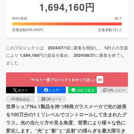
1,694,160
円
終了
564
%達成
目標金額
300,000
円
支援者数
121
人
このプロジェクトは、
2024/07/12
に募集を開始し、
121
人の支援
により
1,694,160
円の資金を集め、
2024/08/31
に募集を終了し
ました
もう一度プロジェクトをやってほしい
39
ポスト
シェア
LINEで送る
URLコピー
埋め込み
QRコード
世界シェアNo.1製品を持つ特殊ガラスメーカで光の波長
を100万分の1ミリレベルでコントロールして生まれたグ
ラス。光の当たり方や見る角度、背景により様々な色に
変化します。“光”と“影”と“反射”の揺らぎを最大限引き