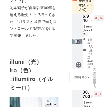
ンドです。
が届きま
す
(All-in
岡本硝子が創業以来90年を
方式)
超える歴史の中で培ってき
6,9
残り28
40
た、“ガラスと薄膜で光をコ
円
【yura
ントロールする技術”を用い
glass 1
個 】
て開発しました。
yura
支援
glass 1
者：
個 税
12人
抜5,400
お届
円 税
け予
込・送
定：
illumi（光）＋
料1,000
2024
年09
円込み
こ
月
iro（色）
で6,940
の
リ
円のプ
タ
ー
ランで
=illumiiro（イル
ン
詳細を見る
を
す。 ※
選
択
オーロ
す
ミーロ）
る
ラ箔押
30,
しの箱
残り1
入り グ
700
円
ラスを1
【yura
個お届
glass
けしま