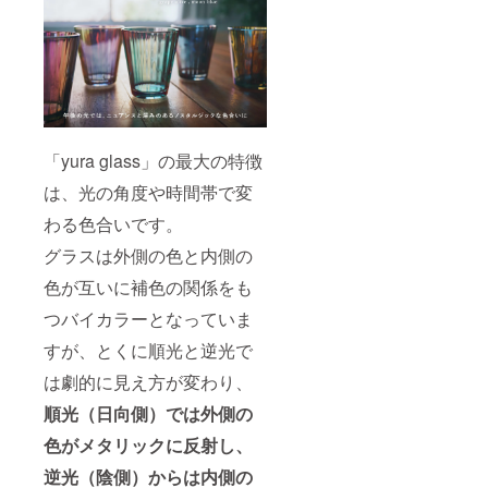
させる
やかで
ご注文
りま
moon
深い色
状況、
す。
blue（
味の
製造工
ムーン
grape
程上の
ブ
olive(グ
都合等
ルー）
レープ
により
●深閑の
オリー
出荷時
森をイ
ブ) ●夜
期が遅
メージ
のネオ
れる場
「yura glass」の最大の特徴
した穏
ンのよ
合があ
やかで
うな華
りま
は、光の角度や時間帯で変
深い色
やかさ
す。
味の
をもっ
わる色合いです。
grape
たneon
olive(グ
yellow(
グラスは外側の色と内側の
レープ
ネオン
オリー
イエ
色が互いに補色の関係をも
ブ) ●夜
ロー) ※
つバイカラーとなっていま
のネオ
ご注文
ンのよ
状況、
すが、とくに順光と逆光で
うな華
製造工
やかさ
程上の
は劇的に見え方が変わり、
をもっ
都合等
たneon
により
順光（日向側）では外側の
yellow(
出荷時
ネオン
期が遅
色がメタリックに反射し、
イエ
れる場
ロー) ※
逆光（陰側）からは内側の
合があ