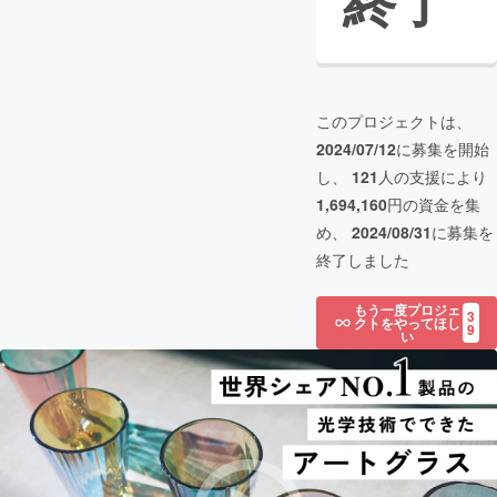
終了
このプロジェクトは、
2024/07/12
に募集を開始
し、
121
人の支援により
1,694,160
円の資金を集
め、
2024/08/31
に募集を
終了しました
もう一度プロジェ
3
クトをやってほし
9
い