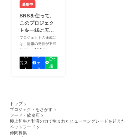
募集中
SNSを使って、
このプロジェク
トを一緒に広め
ましょう！
プロジェクトの達成に
は、情報の発信が不可
欠です。SNSでシェア
LIN
をして、あなたが応援
ポ
シ
Eで
しているプロジェクト
ス
ェ
送
の良さを知ってもらい
ト
ア
る
ましょう！
トップ
>
プロジェクトをさがす
>
フード・飲食店
>
極上和牛と和漢の力で生まれたヒューマングレードを超えた
ペットフード
>
仲間募集