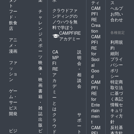
ティ
ス
ト
CAM
ヘルプ
クラウドファ
フー
チ
PFI
お問い
ンディングの
ド・
ャ
RE
合わせ
ノウハウを無
飲食
レ
Crea
料で学ぼう
店
ン
tion
各種規定
CAMPFIRE
ジ
CAM
アカデミー
アニ
ス
利用規
PFI
メ・
ポ
約
RE
漫画
ー
CA
説
細則
for
ツ
MP
明
プライ
Soci
ファ
映
FI
会
バシー
al
ッ
像
RE
・
ポリ
Goo
ショ
・
ア
相
シー
d
ン
映
カ
談
特定商
CAM
画
デ
会
取引法
PFI
ゲー
書
ミ
に基づ
RE
ム・
籍
ー
く表記
for
サー
・
と
情報セ
Ente
ビス
雑
は
キュリ
rtain
開発
誌
ク
サ
ティ方
men
出
ラ
ポ
針
t
版
ウ
ー
反社基
CAM
ビジ
ビ
ド
ト
本方針
PFI