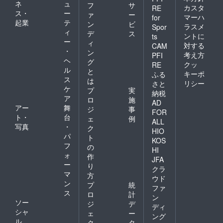
ネ
ュ
フ
サ
カスタ
RE
ス・
ー
ァ
ー
マーハ
for
起業
テ
ン
ビ
ラスメ
Spor
ィ
デ
ス
ントに
ts
ー
ィ
対する
CAM
・
ン
考え方
PFI
ヘ
グ
クッ
RE
ル
と
キーポ
ふる
ス
は
リシー
さと
ケ
プ
実
納税
ア
ロ
施
AD
アー
舞
ジ
事
FOR
ト・
台
ェ
例
ALL
写真
・
ク
HIO
パ
ト
KOS
フ
の
HI
ォ
作
JFA
ー
り
クラ
マ
方
ウド
ン
プ
統
ファ
ス
ロ
計
ン
ソー
ジ
デ
ディ
シャ
ェ
ー
ング
ル
ク
タ