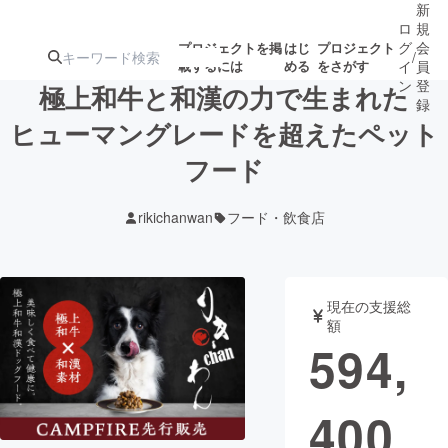
新
ロ
規
グ
会
プロジェクトを掲
はじ
プロジェクト
/
載するには
める
をさがす
イ
員
ン
登
極上和牛と和漢の力で生まれた
録
ヒューマングレードを超えたペット
フード
人気のプロ
注目のリ
注目の新着プロ
募集終了が近いプ
もうすぐ公開
ジェクト
ターン
ジェクト
ロジェクト
されます
rikichanwan
フード・飲食店
アート・写真
音楽
現在の支援総
テクノロジー・ガジェット
ゲーム・サ
額
594,
映像・映画
書籍・雑誌
400
ビジネス・起業
チャレンジ