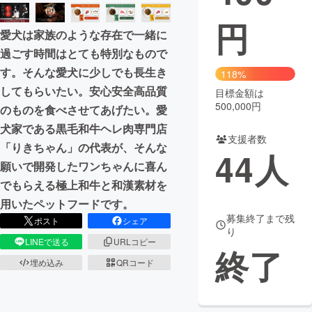
円
まちづくり・地域活性化
愛犬は家族のような存在で一緒に
過ごす時間はとても特別なもので
CAMPFIRE for Social Good
CAMPFIRE Creation
す。そんな愛犬に少しでも長生き
118%
CAMPFIREふるさと納税
machi-ya
コミュニティ
してもらいたい。安心安全高品質
目標金額は
500,000円
のものを食べさせてあげたい。愛
犬家である黒毛和牛ヘレ肉専門店
支援者数
「りきちゃん」の代表が、そんな
44
人
願いで開発したワンちゃんに喜ん
でもらえる極上和牛と和漢素材を
用いたペットフードです。
募集終了まで残
ポスト
シェア
り
LINEで送る
URLコピー
終了
埋め込み
QRコード