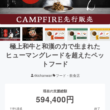
極上和牛と和漢の力で生まれた
ヒューマングレードを超えたペッ
トフード
rikichanwan
フード・飲食店
現在の支援総額
594,400
円
終了
118
%達成