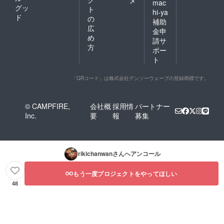
mac
グッ
ト
hi-ya
ド
の
補助
広
金申
め
請サ
方
ポー
ト
「QRコード」は株式会社デンソーウェーブの登録商標です。
© CAMPFIRE,
会社概
採用情
パートナー
Inc.
要
報
募集
rikichanwan
さんへアンコール
もう一度プロジェクトをやってほしい
48