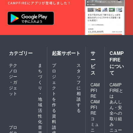
カテゴリー
起案サポート
サ
CAMP
ー
FIRE
テク
ま
プ
ス
ビ
につい
ノロ
ち
ロ
タ
ス
て
ジー
づ
ジ
ッ
・ガ
く
ェ
フ
CAM
CAMP
ジェ
り
ク
に
PFI
FIREと
ット
・
ト
相
RE
は
地
を
談
CAM
あんし
域
作
す
PFI
ん・安
活
る
る
RE
全への
性
資
コ
取り組
化
料
ミュ
み
プロ
音
請
ニ
ニュー
ダク
楽
求