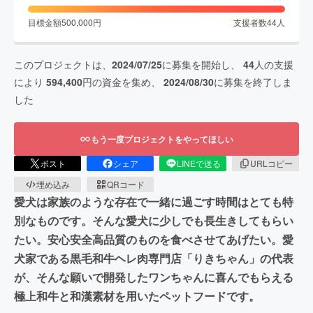
目標金額
500,000
円
支援者数
44
人
このプロジェクトは、
2024/07/25
に募集を開始し、
44
人の支援
により
594,400
円の資金を集め、
2024/08/30
に募集を終了しま
した
もう一度プロジェクトをやってほしい
ポスト
シェア
LINEで送る
URLコピー
埋め込み
QRコード
愛犬は家族のような存在で一緒に過ごす時間はとても特
別なものです。そんな愛犬に少しでも長生きしてもらい
たい。安心安全高品質のものを食べさせてあげたい。愛
犬家である黒毛和牛ヘレ肉専門店「りきちゃん」の代表
が、そんな願いで開発したワンちゃんに喜んでもらえる
極上和牛と和漢素材を用いたペットフードです。