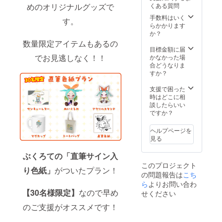
とご記
くある質問
めのオリジナルグッズで
入くだ
さい。
手数料はいく
す。
●恐縮で
らかかります
すが、
か？
備考欄
数量限定アイテムもあるの
記入後
目標金額に届
の宛名
でお見逃しなく！！
かなかった場
変更は
合どうなりま
不可と
すか？
なって
おりま
支援で困った
す。 画
時はどこに相
像はイ
談したらいい
メージ
ですか？
です。
金額に
ヘルプページを
は消費
見る
税
（10%
ぶくろての「直筆サイン入
）と送
このプロジェクト
料990円
り色紙」
がついたプラン！
の問題報告は
こち
を含ん
でおり
ら
よりお問い合わ
ます。
【30名様限定】
なので早め
せください
のご支援がオススメです！