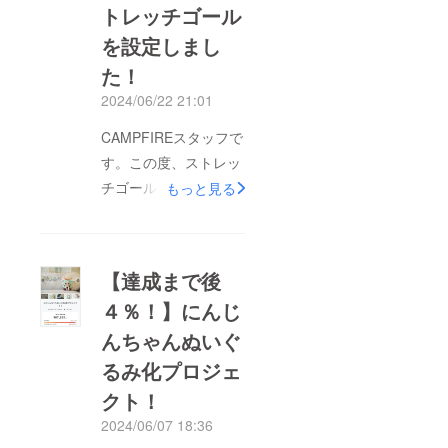
トレッチゴール
を設定しまし
た！
2024/06/22 21:01
CAMPFIREスタッフで
す。この度、ストレッ
チゴールを追加しまし
もっと見る
た！https://camp-
fire.jp/projects/view/76
4860120万円達成で支
【達成まで後
援者「全員」にアクリ
４％！】にんじ
ルキーホルダーをプレ
んちゃんぬいぐ
ゼントいたします。こ
の企画限定のイラスト
るみ化プロジェ
アイテムなのでぜひ応
クト！
援お願いします。残り
2024/06/07 18:36
約1週間となりました