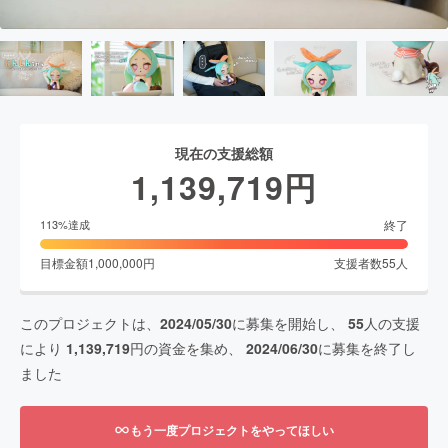
現在の支援総額
1,139,719
円
終了
113
%達成
目標金額
1,000,000
円
支援者数
55
人
このプロジェクトは、
2024/05/30
に募集を開始し、
55
人の支援
により
1,139,719
円の資金を集め、
2024/06/30
に募集を終了し
ました
もう一度プロジェクトをやってほしい