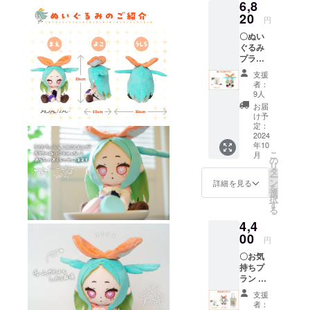
ポリシーに
6,8
はイ
ジで
準じて管理
メージ
20
す。 金
円
です。
額には
させていた
〇ぬい
金額に
消費税
だきます。
ぐるみ
は消費
（10%
プラン
税
）と送
・サン
（10%
料1,100
支援
キュー
）と送
円を含
者：
レター
料990円
んでお
9人
・ぬい
を含ん
りま
お届
ぐるみ
でおり
す。
け予
画像は
ます。
定：
イメー
2024
年10
ジで
こ
月
す。 金
の
リ
額には
タ
ー
消費税
ン
詳細を見る
を
（10%
選
択
）と送
す
る
料990円
4,4
を含ん
でおり
00
円
ます。
〇お気
持ちプ
ラン ・
サン
支援
キュー
者：