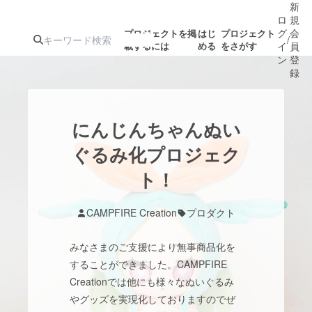
新
ロ
規
グ
会
プロジェクトを掲
はじ
プロジェクト
/
載するには
める
をさがす
イ
員
ン
登
録
人気のプロ
注目のリ
注目の新着プロ
募集終了が近いプ
もうすぐ公開
にんじんちゃんぬい
ジェクト
ターン
ジェクト
ロジェクト
されます
ぐるみ化プロジェク
ト！
アート・写真
音楽
CAMPFIRE Creation
プロダクト
テクノロジー・ガジェット
ゲーム・サ
みなさまのご支援により無事商品化を
映像・映画
書籍・雑誌
することができました。CAMPFIRE
Creationでは他にも様々なぬいぐるみ
やグッズを実現化しておりますのでぜ
ビジネス・起業
チャレンジ