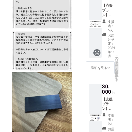
せ支援
持ち
りま
【応援
も可能
手：
す。 ・
プラ
です。
37cm
「noie
ン】お
◯「noi
【カ
」をお
礼の
e」T
ラー】
届けす
支援
メール
シャツ
ナチュ
る保育
者：
＋支援
または
ラル/ブ
5人
園や施
者限定
「noie
ラック
設はこ
お届
活動報
」ラン
け予
ちらで
告＋HP
チバッ
定：
決めて
へお名
2024
グをお
お届け
年11
前掲載
送りい
いたし
こ
月
◯感謝
たしま
の
ます。
リ
の気持
す。
タ
ー
ちを
【サイ
ン
詳細を見る
を
メール
ズ】 S
選
択
にてお
/M/L/XL/
す
る
送りい
XXL
30,
たしま
/XXXL
す。 ※
000
【カ
円
設定金
ラー】
【支援
額以上
ホワイ
プラ
の上乗
ト/ブ
ン】お
せ支援
ラック/
礼の
も可能
アップ
支援
メール
です。
ルグ
者：
＋
◯「noi
リーン/
0人
「noie
e」プロ
サンド
お届
」５