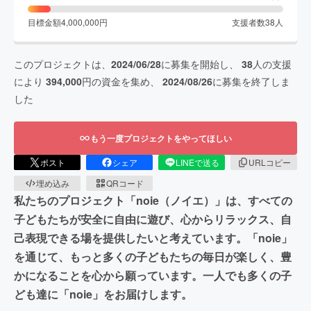
目標金額
4,000,000
円
支援者数
38
人
このプロジェクトは、
2024/06/28
に募集を開始し、
38
人の支援
により
394,000
円の資金を集め、
2024/08/26
に募集を終了しま
した
もう一度プロジェクトをやってほしい
ポスト
シェア
LINEで送る
URLコピー
埋め込み
QRコード
私たちのプロジェクト「noie（ノイエ）」は、すべての
子どもたちが安全に自由に遊び、心からリラックス、自
己表現できる場を提供したいと考えています。「noie」
を通じて、もっと多くの子どもたちの毎日が楽しく、豊
かになることを心から願っています。一人でも多くの子
ども達に「noie」をお届けします。