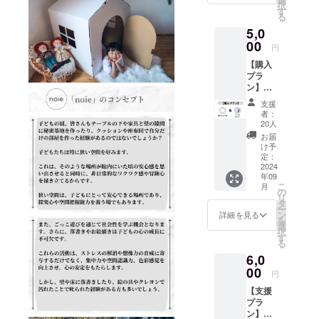
択
す。 ※
す
る
設定金
5,0
額以上
の上乗
00
円
せ支援
【購入
も可能
プラ
です。
ン】お
◯「noi
礼の
e」プロ
支援
メール
ジェク
者：
＋
トの進
20人
「noie
捗状況
お届
」１
を支援
け予
セット
者限定
定：
◯感謝
2024
活動報
年09
の気持
告にて
こ
月
ちを
お届け
の
リ
メール
しま
タ
ー
にてお
す。
ン
詳細を見る
を
送りい
選
択
たしま
す
る
す。 ※
6,0
設定金
額以上
00
円
の上乗
【支援
せ支援
プラ
も可能
ン】お
です。