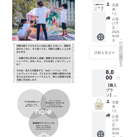
礼の
◯「noi
支援
メール
e」１
者：
＋
セット
1人
「noie
をお送
お届
」１
りいた
け予
セット
しま
定：
◯感謝
2024
す。 ＜
年09
の気持
注意＞
こ
月
ちを
・
の
リ
メール
「noie
タ
ー
にてお
」の製
ン
詳細を見る
を
送りい
造はク
選
択
たしま
ラウド
す
る
す。 ※
ファン
8,0
設定金
ディン
額以上
00
グ終了
円
の上乗
後にな
【購入
せ支援
ります
プラ
も可能
ので、
ン】お
です。
商品が
礼の
◯「noi
届くま
支援
メール
e」１
でに少
者：
＋
セット
し期間
1人
「noie
を支援
をいた
お届
」ラン
者様の
だきま
け予
チバッ
お名前
定：
す。
グ ◯感
2024
を記載
年09
謝の気
して、