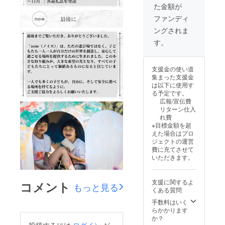
た金額が
「noie
して、
」の製
保育園
ファンディ
造はク
や施設
ングされま
ラウド
にお届
ファン
けして
す。
ディン
きま
グ終了
す。 ※
後にな
備考欄
支援金の使い道
りま
に、お
集まった支援金
す。 ・
届けす
は以下に使用す
「noie
る際に
る予定です。
」をお
記載す
広報/宣伝費
届けす
るお名
リターン仕入
る保育
前（会
れ費
園や施
社名な
※目標金額を超
設はこ
ど）を
えた場合はプロ
ちらで
記載し
ジェクトの運営
決めて
てくだ
費に充てさせて
お届け
さい。
いただきます。
いたし
＜注意
ます。
＞ ・
「noie
支援に関するよ
コメント
」の製
もっと見る
くある質問
造はク
ラウド
手数料はいく
ファン
らかかります
ディン
か？
グ終了