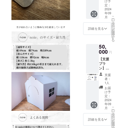
ジェク
ベー
け予
セット
トの進
定：
ジュ
◯感謝
2024
捗状況
年09
の気持
を支援
こ
月
ちを
者限定
の
リ
メール
活動報
タ
ー
にてお
告にて
ン
詳細を見る
を
送りい
お届け
選
択
たしま
しま
す
る
す。 ※
す。
50,
設定金
◯「noi
額以上
000
e」公式
円
の上乗
HPへ支
【支援
せ支援
援者様
プラ
も可能
のお名
ン】お
です。
前を掲
礼の
◯「noi
載いた
支援
メール
e」５
しま
者：
＋
セット
す。 掲
1人
「noie
を支援
載期
お届
」１０
者様の
間：
け予
セット
お名前
定：
noie公
◯感謝
2024
を記載
式ホー
年09
の気持
して、
ムペー
こ
月
ちを
保育園
の
ジを開
リ
メール
や施設
タ
設して
ー
にてお
にお届
ン
から１
詳細を見る
を
送りい
けして
選
年間掲
択
たしま
きま