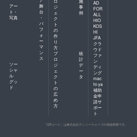
ア
ロ
施
AD
アー
舞
ジ
事
FOR
ト・
台
ェ
例
ALL
写真
・
ク
HIO
パ
ト
KOS
フ
の
HI
ォ
作
JFA
ー
り
クラ
マ
方
ウド
ン
プ
統
ファ
ス
ロ
計
ン
ソー
ジ
デ
ディ
シャ
ェ
ー
ング
ル
ク
タ
mac
グッ
ト
hi-ya
ド
の
補助
広
金申
め
請サ
方
ポー
ト
「QRコード」は株式会社デンソーウェーブの登録商標です。