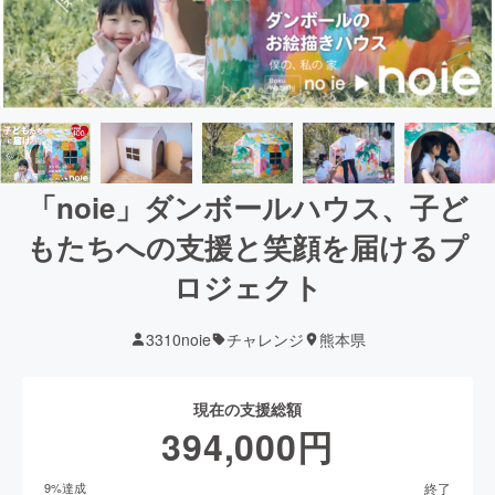
「noie」ダンボールハウス、子ど
もたちへの支援と笑顔を届けるプ
ロジェクト
3310noie
チャレンジ
熊本県
現在の支援総額
394,000
円
終了
9
%達成