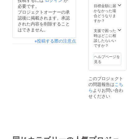
投稿するには
ログイン
が
後にな
目標金額に届
必要です。
りま
かなかった場
プロジェクトオーナーの承
す。 ・
合どうなりま
認後に掲載されます。承認
「noie
すか？
された内容を削除すること
」をお
届けす
はできません。
支援で困った
る保育
時はどこに相
園や施
談したらいい
※投稿する際の注意点
設はこ
ですか？
ちらで
決めて
ヘルプページを
お届け
見る
いたし
ます。
このプロジェクト
の問題報告は
こち
ら
よりお問い合わ
せください