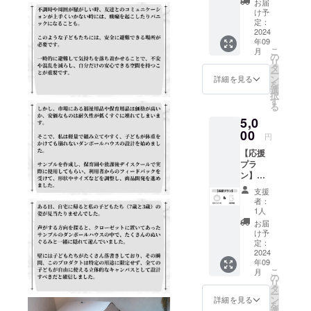
お届
実現できれ
ちを
け予
ばと思いま
メール
定：
にてお
2024
す。
年09
送りい
こ
どうぞ、よ
月
たしま
の
リ
す。 ※
ろしくお願
タ
ー
設定金
ン
詳細を見る
いいたしま
を
額以上
選
択
す。
の上乗
す
る
せ支援
5,0
も可能
です。
00
円
【応援
プラ
ン】お
礼の
支援
メール
者：
＋支援
1人
者限定
お届
活動報
け予
告 ◯感
定：
謝の気
2024
年09
持ちを
こ
月
メール
の
リ
にてお
タ
ー
送りい
ン
詳細を見る
を
たしま
選