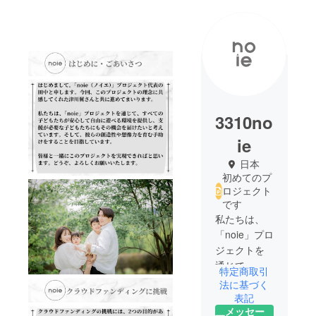
3310no
ie
日本
初めてのプ
ロジェクト
です
私たちは、
「noie」プロ
ジェクトを
通じて、す
特定商取引
べての子ど
法に基づく
もたちが安
表記
メッセー
心して自由