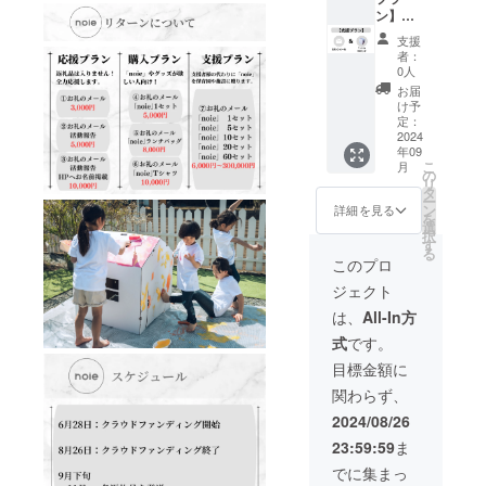
ては、
社名な
◯「noi
ン】お
る保育
令和６
ど）を
e」２０
礼の
園や施
年１１
支援
記載し
セット
メール
設はこ
月〜１
者：
てくだ
を支援
＋
ちらで
２月を
0人
さい。
者様の
「noie
決めて
予定。
お届
＜注意
お名前
」６０
お届け
け予
＞ ・
を記載
セット
いたし
定：
「noie
して、
◯感謝
2024
ます。
年09
」の製
保育園
の気持
こ
月
造はク
や施設
ちを
の
リ
ラウド
にお届
メール
タ
ー
ファン
けして
にてお
ン
詳細を見る
を
ディン
きま
送りい
選
択
グ終了
す。 ※
たしま
す
る
後にな
備考欄
す。 ※
このプロ
りま
に、お
設定金
ジェクト
す。 ・
届けす
額以上
「noie
る際に
の上乗
は、
All-In方
」をお
記載す
せ支援
式
です。
届けす
るお名
も可能
る保育
前（会
です。
目標金額に
園や施
社名な
◯「noi
関わらず、
設はこ
ど）を
e」６０
ちらで
記載し
セット
2024/08/26
決めて
てくだ
を支援
23:59:59
ま
お届け
さい。
者様の
いたし
＜注意
お名前
でに集まっ
ます。
＞ ・
を記載