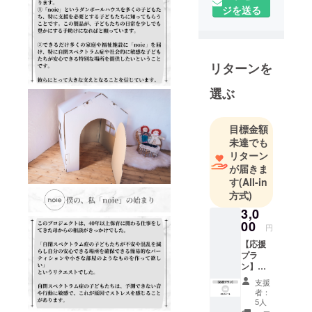
ジを送る
に遊べる環
境を提供
し、支援が
必要な子ど
リターンを
もたちにも
その機会を
選ぶ
届けたいと
考えていま
目標金額
す。そし
未達でも
て、彼らの
リターン
創造性や想
が届きま
像力を育む
す
(All-in
方式)
手助けをす
ることを目
3,0
00
指していま
円
す。
【応援
プラ
ン】お
皆様と一緒
礼の
支援
にこのプロ
メール
者：
◯感謝
ジェクトを
5人
の気持