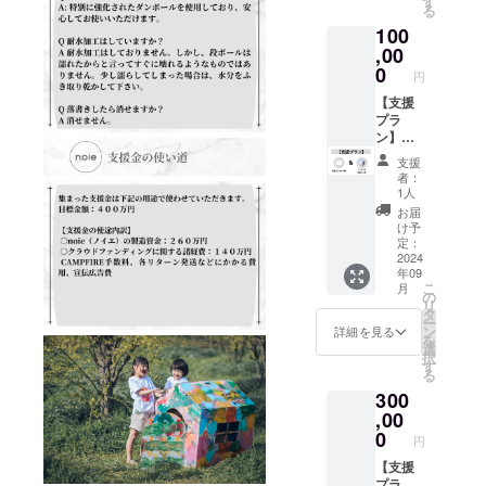
す
載 ※備
る
す。 ※
す。 ※
考欄
100
設定金
備考欄
に、掲
額以上
,00
に、お
載を希
の上乗
届けす
0
望する
円
せ支援
る際に
お名前
も可能
【支援
記載す
（会社
です。
プラ
るお名
名な
◯「noi
ン】お
前（会
ど）を
e」１０
礼の
社名な
記載し
支援
セット
メール
ど）を
てくだ
者：
を支援
＋
記載し
さい。
1人
者様の
「noie
てくだ
＜注意
お届
お名前
」２０
さい。
＞ HP制
け予
を記載
セット
＜注意
定：
作につ
して、
◯感謝
2024
＞ ・
きまし
年09
保育園
の気持
「noie
て、ク
こ
月
や施設
ちを
」の製
の
ラウド
リ
にお届
メール
造はク
タ
ファン
ー
けして
にてお
ラウド
ン
ディン
詳細を見る
を
きま
送りい
ファン
選
グ終了
択
す。 ※
たしま
ディン
す
後に予
る
備考欄
す。 ※
グ終了
定して
300
に、お
設定金
後にな
いま
届けす
額以上
,00
りま
す。 HP
る際に
の上乗
す。 ・
0
完成時
円
記載す
せ支援
「noie
期につ
るお名
も可能
【支援
」をお
きまし
前（会
です。
プラ
届けす