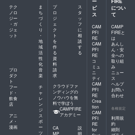
ー
FIRE
テク
ま
プ
ス
ビ
につい
ノロ
ち
ロ
タ
ス
て
ジー
づ
ジ
ッ
・ガ
く
ェ
フ
CAM
CAMP
ジェ
り
ク
に
PFI
FIREと
ット
・
ト
相
RE
は
地
を
談
CAM
あんし
域
作
す
PFI
ん・安
活
る
る
RE
全への
性
資
コ
取り組
化
料
ミュ
み
プロ
音
請
ニ
ニュー
ダク
楽
求
ティ
ス
ト
CAM
ヘルプ
クラウドファ
フー
チ
PFI
お問い
ンディングの
ド・
ャ
RE
合わせ
ノウハウを無
飲食
レ
Crea
料で学ぼう
店
ン
tion
各種規定
CAMPFIRE
ジ
CAM
アカデミー
アニ
ス
利用規
PFI
メ・
ポ
約
RE
漫画
ー
CA
説
細則
for
ツ
MP
明