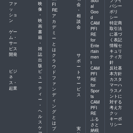
プライ
Soci
ファ
映
FI
会
バシー
al
ッ
像
RE
・
ポリ
Goo
ショ
・
ア
相
シー
d
ン
映
カ
談
特定商
CAM
画
デ
会
取引法
PFI
ゲー
書
ミ
に基づ
RE
ム・
籍
ー
く表記
for
サー
・
と
情報セ
Ente
ビス
雑
は
キュリ
rtain
開発
誌
ク
サ
ティ方
men
出
ラ
ポ
針
t
版
ウ
ー
反社基
CAM
ビジ
ビ
ド
ト
本方針
PFI
ネ
ュ
フ
サ
カスタ
RE
ス・
ー
ァ
ー
マーハ
for
起業
テ
ン
ビ
ラスメ
Spor
ィ
デ
ス
ントに
ts
ー
ィ
対する
CAM
・
ン
考え方
PFI
ヘ
グ
クッ
RE
ル
と
キーポ
ふる
ス
は
リシー
さと
ケ
プ
実
納税