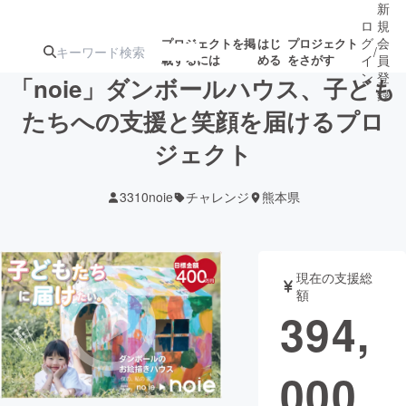
新
ロ
規
グ
会
プロジェクトを掲
はじ
プロジェクト
/
載するには
める
をさがす
イ
員
ン
登
「noie」ダンボールハウス、子ども
録
たちへの支援と笑顔を届けるプロ
ジェクト
人気のプロ
注目のリ
注目の新着プロ
募集終了が近いプ
もうすぐ公開
ジェクト
ターン
ジェクト
ロジェクト
されます
3310noie
チャレンジ
熊本県
アート・写真
音楽
現在の支援総
テクノロジー・ガジェット
ゲーム・サ
額
394,
映像・映画
書籍・雑誌
000
ビジネス・起業
チャレンジ