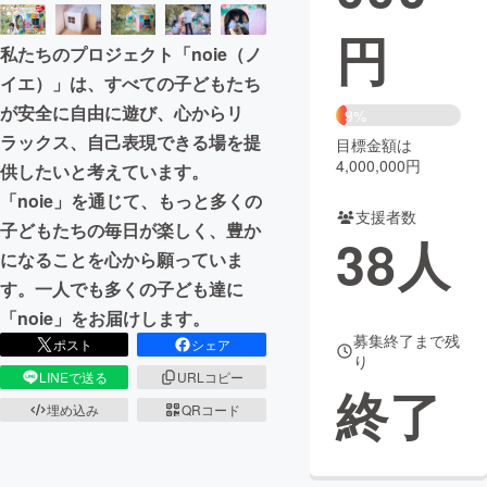
円
まちづくり・地域活性化
私たちのプロジェクト「noie（ノ
イエ）」は、すべての子どもたち
CAMPFIRE for Social Good
CAMPFIRE Creation
が安全に自由に遊び、心からリ
9%
CAMPFIREふるさと納税
machi-ya
コミュニティ
ラックス、自己表現できる場を提
目標金額は
4,000,000円
供したいと考えています。
「noie」を通じて、もっと多くの
支援者数
子どもたちの毎日が楽しく、豊か
38
人
になることを心から願っていま
す。一人でも多くの子ども達に
「noie」をお届けします。
募集終了まで残
ポスト
シェア
り
LINEで送る
URLコピー
終了
埋め込み
QRコード