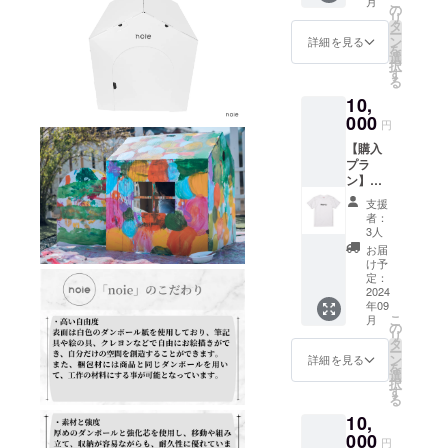
こ
月
持ちを
保育園
の
リ
メール
や施設
タ
ー
にてお
にお届
ン
詳細を見る
を
送りい
けして
選
択
たしま
きま
す
る
す。 ※
す。 ※
10,
設定金
備考欄
額以上
000
に、お
円
の上乗
届けす
【購入
せ支援
る際に
プラ
も可能
記載す
ン】お
です。
るお名
礼の
◯「noi
前（会
支援
メール
e」ラン
社名な
者：
＋
チバッ
ど）を
3人
「noie
グをお
記載し
お届
」Tシャ
送りい
てくだ
け予
ツ ◯感
たしま
定：
さい。
謝の気
2024
す。
＜注意
年09
持ちを
【サイ
＞ ・
こ
月
メール
ズ】 高
の
「noie
リ
にてお
さ：
タ
」の製
ー
送りい
21cm
ン
造はク
詳細を見る
を
たしま
横：
選
ラウド
択
す。 ※
20cm
す
ファン
る
設定金
奥行
ディン
10,
額以上
き：
グ終了
の上乗
000
17cm
後にな
円