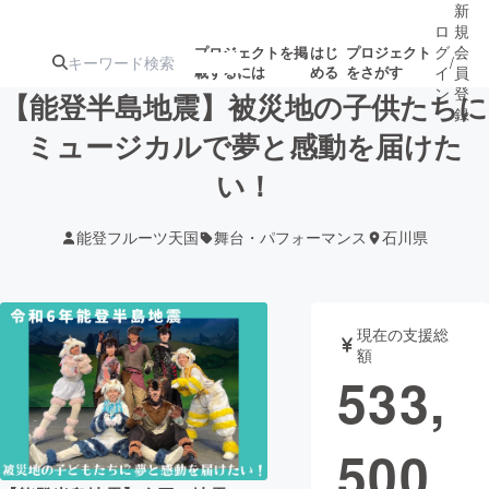
新
ロ
規
グ
会
プロジェクトを掲
はじ
プロジェクト
/
載するには
める
をさがす
イ
員
ン
登
【能登半島地震】被災地の子供たちに
録
ミュージカルで夢と感動を届けた
い！
人気のプロ
注目のリ
注目の新着プロ
募集終了が近いプ
もうすぐ公開
ジェクト
ターン
ジェクト
ロジェクト
されます
能登フルーツ天国
舞台・パフォーマンス
石川県
アート・写真
音楽
現在の支援総
テクノロジー・ガジェット
ゲーム・サ
額
533,
映像・映画
書籍・雑誌
500
ビジネス・起業
チャレンジ