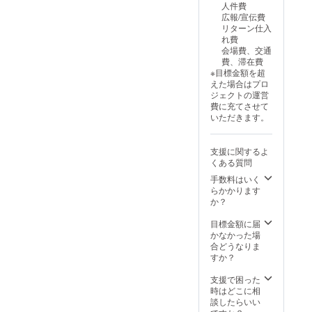
みくだ
人件費
要な方
せも可
さい。
広報/宣伝費
は空欄
能で
※支援画
リターン仕入
のまま
す。
面に
れ費
でお進
て、支
会場費、交通
みくだ
援金額
費、滞在費
さい。
の上乗
※目標金額を超
※応援プ
せも可
えた場合はプロ
ランは
能で
ジェクトの運営
金額に
す。
費に充てさせて
よるリ
いただきます。
ターン
の違い
はあり
支援に関するよ
ませ
くある質問
ん。 ※
支援画
手数料はいく
面に
らかかります
て、支
か？
援金額
の上乗
目標金額に届
せも可
かなかった場
能で
合どうなりま
す。
すか？
支援で困った
時はどこに相
談したらいい