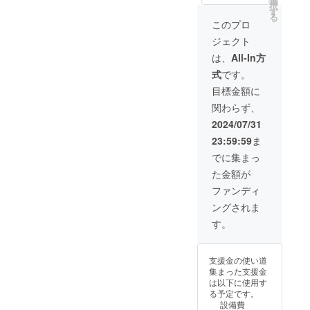
選
び各
択
望を確
望され
す
SNSに
る
認し、
るお名
掲載さ
このプロ
お名前
前をご
せてい
ジェクト
をHP及
記入く
ただき
び各
ださ
ます。
は、
All-In方
SNSに
い。な
掲載方
式
です。
掲載さ
お、記
法：文
せてい
載が不
字のみ
目標金額に
ただき
要な方
（都道
関わらず、
ます。
は空欄
府県、
掲載方
のまま
お名
2024/07/31
法：文
でお進
前） ※
23:59:59
ま
字のみ
みくだ
支援
（都道
さい。
時、掲
でに集まっ
府県、
※応援プ
載を希
た金額が
お名
ランは
望され
前） ※
金額に
るお名
ファンディ
支援
よるリ
前をご
ングされま
時、掲
ターン
記入く
載を希
の違い
ださ
す。
望され
はあり
い。な
るお名
ませ
お、記
前をご
ん。 ※
載が不
支援金の使い道
記入く
支援画
要な方
集まった支援金
ださ
面に
は空欄
は以下に使用す
い。な
て、支
のまま
る予定です。
お、記
援金額
でお進
設備費
載が不
の上乗