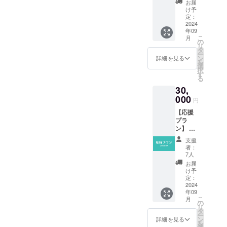
10:00-
でお進
せも可
お届
礼の
11:45（
みくだ
け予
能で
メッ
開場
定：
さい。
す。
セージ
2024
9:30）
※応援プ
年09
をお送
・場
ランは
こ
月
りしま
所：志
の
金額に
リ
す。 ※
賀町文
タ
よるリ
ー
支援者
化ホー
ン
ターン
詳細を見る
を
様に希
ル ※詳
選
の違い
択
望を確
細は
す
はあり
る
認し、
メール
ませ
30,
お名前
でご連
ん。 ※
をHP及
000
絡しま
支援画
円
び各
す。 ※
面に
【応援
SNSに
支援者
て、支
プラ
掲載さ
様の交
援金額
ン】 感
せてい
通費や
の上乗
謝の気
ただき
滞在費
せも可
支援
持ちを
ます。
は各自
能で
者：
込め
掲載方
でご負
7人
す。
て、お
法：文
担くだ
お届
礼の
字のみ
さい。
け予
メッ
（都道
定：
※支援者
セージ
2024
府県、
様に希
年09
をお送
お名
望を確
こ
月
りしま
前） ※
の
認し、
リ
す。 ※
支援
タ
お名前
ー
支援者
時、掲
ン
をHP及
詳細を見る
を
様に希
載を希