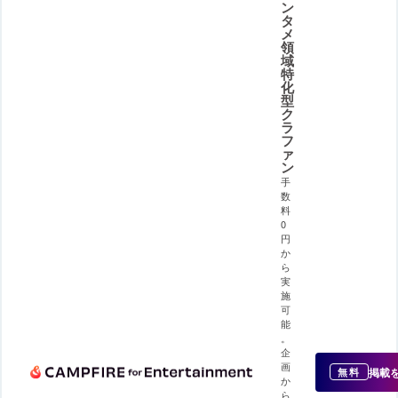
ン
タ
メ
領
域
特
化
型
ク
ラ
フ
ァ
ン
手
数
料
0
円
か
ら
実
施
可
能
。
企
画
掲載
無料
か
ら