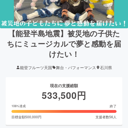
【能登半島地震】被災地の子供た
ちにミュージカルで夢と感動を届
けたい！
能登フルーツ天国
舞台・パフォーマンス
石川県
現在の支援総額
533,500
円
終了
106
%達成
目標金額
500,000
円
支援者数
56
人