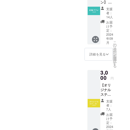
ン】 感
謝の気
支援
持ちを
者：
込め
14人
て、お
お届
礼の
け予
メッ
定：
セージ
2024
年09
をお送
こ
月
りしま
の
リ
す。 ※
タ
ー
支援者
ン
詳細を見る
を
様に希
選
択
望を確
す
る
認し、
3,0
お名前
をHP及
00
円
び各
【オリ
SNSに
ジナル
掲載さ
ステッ
せてい
カー】
ただき
支援
感謝の
ます。
者：
気持ち
掲載方
7人
を込め
法：文
お届
て、お
字のみ
け予
礼の
（都道
定：
メッ
2024
府県、