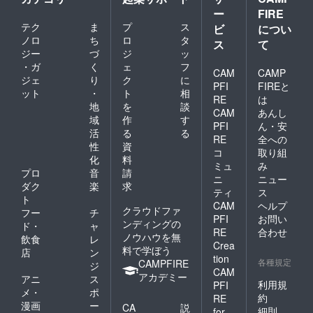
ー
FIRE
テク
ま
プ
ス
ビ
につい
ノロ
ち
ロ
タ
ス
て
ジー
づ
ジ
ッ
・ガ
く
ェ
フ
CAM
CAMP
ジェ
り
ク
に
PFI
FIREと
ット
・
ト
相
RE
は
地
を
談
CAM
あんし
域
作
す
PFI
ん・安
活
る
る
RE
全への
性
資
コ
取り組
化
料
ミュ
み
プロ
音
請
ニ
ニュー
ダク
楽
求
ティ
ス
ト
CAM
ヘルプ
クラウドファ
フー
チ
PFI
お問い
ンディングの
ド・
ャ
RE
合わせ
ノウハウを無
飲食
レ
Crea
料で学ぼう
店
ン
tion
各種規定
CAMPFIRE
ジ
CAM
アカデミー
アニ
ス
利用規
PFI
メ・
ポ
約
RE
漫画
ー
CA
説
細則
for