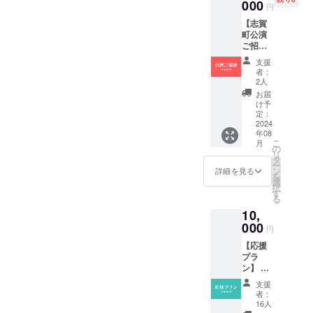
をHP及
000
法：文
支援画
円
び各
字のみ
面に
【志賀
SNSに
（都道
て、支
町公演
掲載さ
府県、
援金額
ご招待
せてい
お名
の上乗
券】 8/6
ただき
前） ※
せも可
支援
に行わ
ます。
支援
能で
者：
れる志
掲載方
時、掲
2人
す。
賀町で
法：文
載を希
お届
のご招
字のみ
望され
け予
待券を
（都道
定：
るお名
お送り
2024
府県、
前をご
年08
しま
お名
記入く
こ
月
す。 普
前） ※
の
ださ
リ
段は見
支援
タ
い。な
ー
られな
時、掲
ン
お、記
詳細を見る
を
い公演
載を希
選
載が不
択
の本番
望され
す
要な方
る
を会場
るお名
は空欄
10,
でご覧
前をご
のまま
いただ
000
記入く
でお進
円
けま
ださ
みくだ
【応援
す。 ・
い。な
さい。
プラ
日時：
お、記
※支援画
ン】 感
令和6年
載が不
面に
謝の気
8月6日
要な方
て、支
支援
持ちを
（火曜
は空欄
援金額
者：
込め
日）
のまま
16人
の上乗
て、お