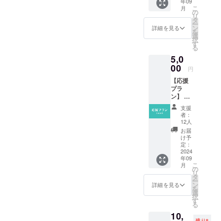
年09
セージ
お名
こ
月
とオリ
前） ※
の
リ
ジナル
支援
タ
ー
ステッ
時、掲
ン
詳細を見る
を
カーを
載を希
選
択
お送り
望され
す
る
しま
るお名
5,0
す。 ス
前をご
テッ
00
記入く
円
カーの
ださ
【応援
サイズ
い。な
プラ
は、
お、記
ン】 感
2.9cm×
載が不
謝の気
2.9cm
要な方
支援
持ちを
です。
は空欄
者：
込め
※支援者
のまま
12人
て、お
様に希
でお進
お届
礼の
望を確
みくだ
け予
メッ
認し、
定：
さい。
セージ
2024
お名前
※応援プ
年09
をお送
をHP及
ランは
こ
月
りしま
び各
の
金額に
リ
す。 ※
SNSに
タ
よるリ
ー
支援者
掲載さ
ン
ターン
詳細を見る
を
様に希
せてい
選
の違い
択
望を確
ただき
す
はあり
る
認し、
ます。
ませ
10,
お名前
掲載方
ん。 ※
残り8