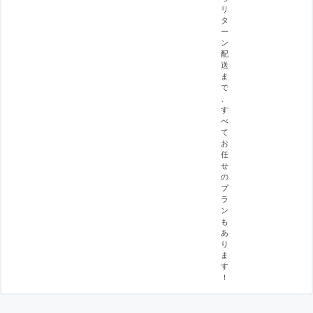
リ
タ
ー
ン
配
送
ま
で
、
す
べ
て
お
任
せ
の
プ
ラ
ン
も
あ
り
ま
す
！