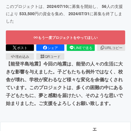
このプロジェクトは、
2024/07/10
に募集を開始し、
56
人の支援
により
533,500
円の資金を集め、
2024/07/31
に募集を終了しま
した
もう一度プロジェクトをやってほしい
ポスト
シェア
LINEで送る
URLコピー
埋め込み
QRコード
【能登半島地震】今回の地震は、能登の人々の生活に大
きな影響を与えました。子どもたちも例外ではなく、校
舎が壊れ、学校が変わるなど様々な変化を余儀なくされ
ています。このプロジェクトは、多くの困難の中にある
子どもたちに、夢と感動を届けたい、そのような思いで
始まりました。ご支援をよろしくお願い致します。
エ