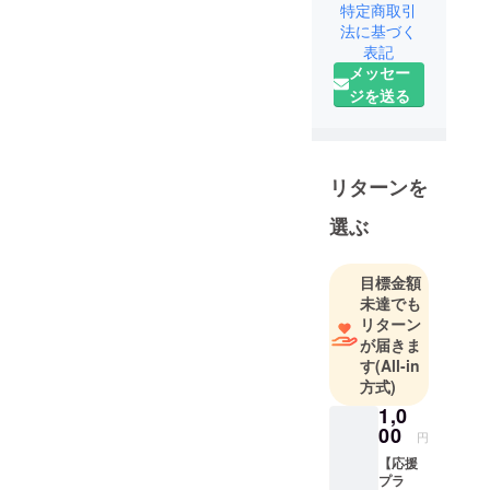
園を再生さ
特定商取引
法に基づく
せるプロ
表記
ジェクトを
メッセー
始めまし
ジを送る
リターンを
選ぶ
目標金額
未達でも
リターン
が届きま
す
(All-in
方式)
1,0
00
円
【応援
プラ