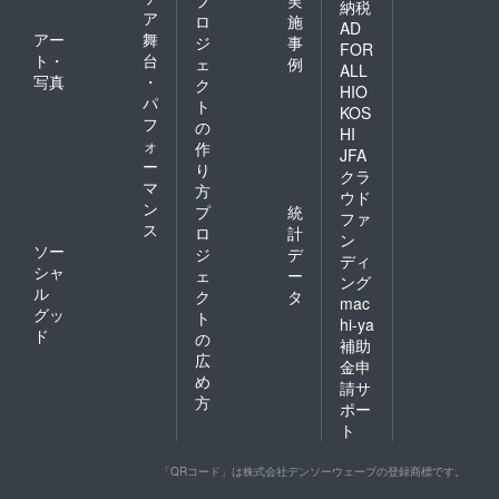
納税
ア
ロ
施
AD
アー
舞
ジ
事
FOR
ト・
台
ェ
例
ALL
写真
・
ク
HIO
パ
ト
KOS
フ
の
HI
ォ
作
JFA
ー
り
クラ
マ
方
ウド
ン
プ
統
ファ
ス
ロ
計
ン
ソー
ジ
デ
ディ
シャ
ェ
ー
ング
ル
ク
タ
mac
グッ
ト
hi-ya
ド
の
補助
広
金申
め
請サ
方
ポー
ト
「QRコード」は株式会社デンソーウェーブの登録商標です。