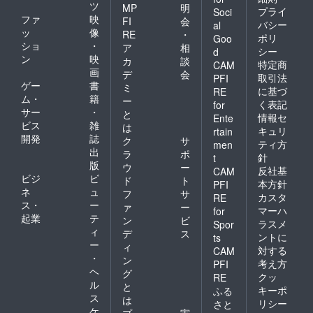
ツ
MP
明
プライ
Soci
ファ
映
FI
会
バシー
al
ッ
像
RE
・
ポリ
Goo
ショ
・
ア
相
シー
d
ン
映
カ
談
特定商
CAM
画
デ
会
取引法
PFI
ゲー
書
ミ
に基づ
RE
ム・
籍
ー
く表記
for
サー
・
と
情報セ
Ente
ビス
雑
は
キュリ
rtain
開発
誌
ク
サ
ティ方
men
出
ラ
ポ
針
t
版
ウ
ー
反社基
CAM
ビジ
ビ
ド
ト
本方針
PFI
ネ
ュ
フ
サ
カスタ
RE
ス・
ー
ァ
ー
マーハ
for
起業
テ
ン
ビ
ラスメ
Spor
ィ
デ
ス
ントに
ts
ー
ィ
対する
CAM
・
ン
考え方
PFI
ヘ
グ
クッ
RE
ル
と
キーポ
ふる
ス
は
リシー
さと
ケ
プ
実