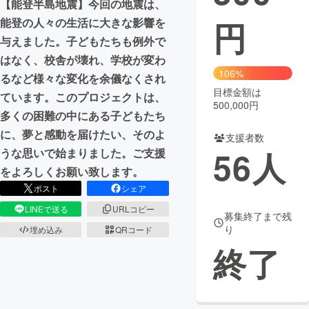
【能登半島地震】今回の地震は、
円
能登の人々の生活に大きな影響を
まちづくり・地域活性化
与えました。子どもたちも例外で
はなく、校舎が壊れ、学校が変わ
CAMPFIRE for Social Good
CAMPFIRE Creation
106%
るなど様々な変化を余儀なくされ
CAMPFIREふるさと納税
machi-ya
コミュニティ
目標金額は
ています。このプロジェクトは、
500,000円
多くの困難の中にある子どもたち
に、夢と感動を届けたい、そのよ
支援者数
56
人
うな思いで始まりました。ご支援
をよろしくお願い致します。
ポスト
シェア
LINEで送る
URLコピー
募集終了まで残
り
埋め込み
QRコード
終了