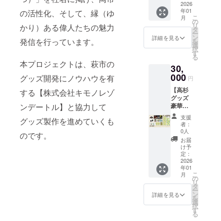
高杉晋
2026
種類）
年01
の活性化、そして、縁（ゆ
作・決
こ
月
起の手
の
リ
かり）ある偉人たちの魅力
拭い
タ
ー
サイ
ン
詳細を見る
発信を行っています。
を
ズ：約
選
択
３６×９
す
る
０ｃｍ
本プロジェクトは、萩市の
30,
綿１
００％
000
グッズ開発にノウハウを有
円
・一筆
【高杉
箋 高
する【株式会社キモノレゾ
グッズ
杉晋作
ンデートル】と協力して
豪華１
デフォ
０点
ルメver.
支援
グッズ製作を進めていくも
セッ
サイ
者：
ト】 ・
ズ：約
0人
のです。
高杉晋
８×１８
お届
作・決
ｃｍ
け予
起の手
２０枚
定：
拭い
2026
綴り
年01
サイ
下敷き
こ
月
ズ：約
付（２
の
リ
３６×９
種類）
タ
ー
０ｃｍ
・決起
ン
詳細を見る
を
綿１
の珈琲
選
択
００％
（ド
す
る
・手拭
リップ