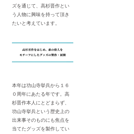
に貼付
３７×２
ズを通じて、高杉晋作とい
された
１ｃｍ
ラベル
・巾
う人物に興味を持って頂き
や注意
着 デ
書きを
フォル
たいと考えています。
ご確認
メver.
くださ
サイ
い。 ・
ズ：約
マグ
１７×２
カッ
５ｃｍ
プ 功
・付
山寺挙
箋 高
兵ver.
杉晋作
サイ
版 サ
ズ：縦
イズ：
１０ｃ
約１３×
ｍ 横
５．５
８ｃｍ
ｃｍ
本年は功山寺挙兵から１６
・マグ
・御朱
カッ
印帳
０周年にあたる年です。高
プ デ
高杉晋
杉晋作本人にとどまらず、
フォル
作版
メver.
サイ
功山寺挙兵という歴史上の
サイ
ズ：約
ズ：縦
１６×１
出来事そのものにも焦点を
１０ｃ
０．９
ｍ 横
ｃｍ
当てたグッズを製作してい
８ｃｍ