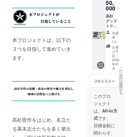
50,
い 高
タイ
杉晋作
000
プ）
円
デフォ
内容
高杉
ルメver.
量：８
グッズ
サイ
ｇ３個
１０点
ズ：３
入り
に加
４ｃｍ×
原材料
支援
え、職
９０ｃ
及び添
者：
本プロジェクトは、以下の
人の手
ｍ 綿
加物等
1人
作りに
１０
の食品
お届
３つを目指して進めていき
よる高
０％ ・
表示は
け予
杉家家
一筆
定：
お届け
ます。
紋入り
2026
箋 高
商品の
年01
手拭い
杉晋作
ラベル
こ
月
額がつ
デフォ
の
に表記
リ
いてき
ルメver.
タ
されま
ー
ます ・
サイ
ン
す。商
詳細を見る
を
手拭い
ズ：約
選
品開封
択
額 サ
８×１８
す
前には
る
イズ：
ｃｍ
必ずお
このプロ
約３８×
２０枚
届けの
ジェクト
９３ｃ
綴り
リター
ｍ ・高
下敷き
ンに貼
は、
All-In方
杉晋
付（２
付され
式
です。
作・決
高杉晋作をはじめ、名立た
種類）
たラベ
起の手
・決起
ルや注
目標金額に
る幕末志士たちを多く輩出
拭い
の珈
意書き
関わらず、
サイ
琲 ド
をご確