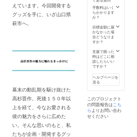
下敷き
くださ
えています。今回開発する
付（２
い。 ・
手数料はいく
種類）
マグ
らかかります
グッズを手に、いざ山口県
・決起
カッ
か？
の珈
プ 功
萩市へ。
琲 ド
山寺挙
目標金額に届
リップ
兵ver.
かなかった場
タイプ
サイ
合どうなりま
内容
ズ：縦
すか？
量：８
１０ｃ
ｇ×３個
ｍ 横
支援で困った
原材
８ｃｍ
時はどこに相
料及び
・マグ
談したらいい
添加物
カッ
ですか？
等の食
プ デ
品表示
フォル
ヘルプページを
はお届
メver.
見る
け商品
サイ
幕末の動乱期を駆け抜けた
のラベ
ズ：縦
ルに表
１０ｃ
高杉晋作。死後１５０年以
このプロジェクト
記され
ｍ 横
の問題報告は
ます。
こち
８ｃｍ
上を経て、今なお愛される
商品開
・扇
ら
よりお問い合わ
封前に
子 功
彼の魅力をさらに広めた
せください
は必ず
山寺決
お届け
い。そんな思いのもと、私
挙兵ver.
のリ
サイ
たちが企画・開発するグッ
ターン
ズ：約