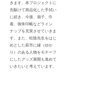
・扇
きます。本プロジェクトに
子 功
山寺決
先駆けて商品化した手拭い
挙兵ver.
に続き、今後、扇子、巾
サイ
ズ：約
着、御朱印帳などライン
３７×２
１ｃｍ
ナップを充実させていきま
・巾
着 デ
す。また、松陰先生をはじ
フォル
メver.
めとした萩市に縁（ゆか
サイ
り）のある人物をモチーフ
ズ：約
１７×２
にしたグッズ展開も進めて
５ｃｍ
・付
いきたいと考えています。
箋 高
杉晋作
版 サ
イズ：
約１３×
５．５
ｃｍ
・御朱
印帳
高杉晋
作版