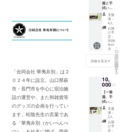
箋と手
拭いの
２点
支援
セッ
者：
ト】 ・
4人
高杉晋
お届
作・決
け予
起の手
定：
拭い
2026
年01
サイ
こ
月
ズ：約
の
リ
３６×９
タ
ー
０ｃｍ
ン
詳細を見る
を
綿１
選
択
００％
す
「合同会社 華夷弁別」は２
る
・一筆
10,
箋 高
０２４年に設立。山口県萩
杉晋作
000
円
市・長門市を中心に宿泊施
デフォ
【一筆
ルメver.
設の運営や、また和雑貨等
箋、手
サイ
拭い、
ズ：約
のグッズの企画を行ってい
マグ
８×１８
支援
カッ
ｃｍ
者：
ます。松陰先生の言葉であ
プ、珈
２０枚
2人
琲の４
綴り
る「華夷弁別（かいべんべ
お届
点セッ
下敷き
け予
ト】 ・
付（２
定：
つ）」を社名に掲げ、両市