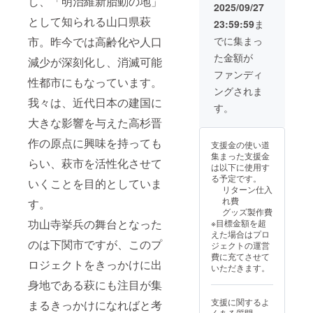
し、「明治維新胎動の地」
ズ：約
リップ
認くだ
2025/09/27
３６×９
タイプ
さい。
として知られる山口県萩
23:59:59
ま
０ｃｍ
内容
・マグ
綿１
量：８
カッ
でに集まっ
市。昨今では高齢化や人口
００％
ｇ×３個
プ 功
た金額が
・手拭
原材
減少が深刻化し、消滅可能
山寺挙
い 高
料及び
兵ver.
ファンディ
性都市にもなっています。
杉晋作
添加物
サイ
ングされま
デフォ
等の食
ズ：縦
我々は、近代日本の建国に
ルメver.
品表示
１０ｃ
す。
サイ
はお届
ｍ 横
大きな影響を与えた高杉晋
ズ：３
け商品
８ｃｍ
４ｃｍ×
のラベ
作の原点に興味を持っても
支援金の使い道
９０ｃ
ルに表
集まった支援金
ｍ 綿
記され
らい、萩市を活性化させて
は以下に使用す
１０
ます。
る予定です。
０％ ・
いくことを目的としていま
商品開
リターン仕入
一筆
封前に
れ費
す。
箋 高
は必ず
グッズ製作費
杉晋作
お届け
功山寺挙兵の舞台となった
※目標金額を超
デフォ
のリ
えた場合はプロ
ルメver.
ターン
のは下関市ですが、このプ
ジェクトの運営
サイ
に貼付
費に充てさせて
ズ：約
された
ロジェクトをきっかけに出
いただきます。
８×１８
ラベル
ｃｍ
身地である萩にも注目が集
や注意
２０枚
書きを
支援に関するよ
まるきっかけになればと考
綴り
ご確認
くある質問