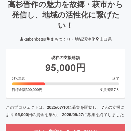
高杉晋作の魅力を故郷・萩市から
発信し、地域の活性化に繋げた
い！
kaibenbetsu
まちづくり・地域活性化
山口県
現在の支援総額
95,000
円
終了
31
%達成
目標金額
300,000
円
支援者数
7
人
このプロジェクトは、
2025/07/10
に募集を開始し、
7
人の支援に
より
95,000
円の資金を集め、
2025/09/27
に募集を終了しました
もう一度プロジェクトをやってほしい