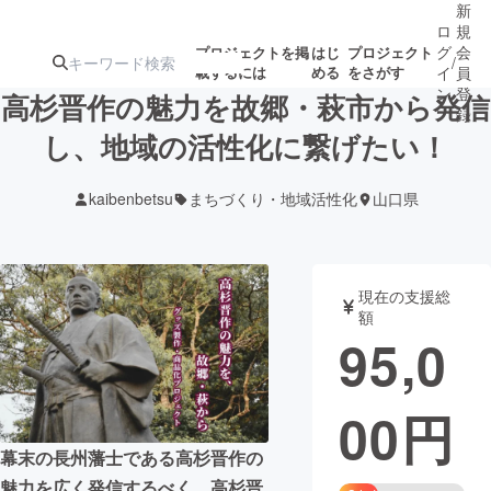
新
ロ
規
グ
会
プロジェクトを掲
はじ
プロジェクト
/
載するには
める
をさがす
イ
員
ン
登
高杉晋作の魅力を故郷・萩市から発信
録
し、地域の活性化に繋げたい！
人気のプロ
注目のリ
注目の新着プロ
募集終了が近いプ
もうすぐ公開
kaibenbetsu
まちづくり・地域活性化
山口県
ジェクト
ターン
ジェクト
ロジェクト
されます
アート・写真
音楽
現在の支援総
額
95,0
テクノロジー・ガジェット
ゲーム・サ
00
円
映像・映画
書籍・雑誌
幕末の長州藩士である高杉晋作の
ビジネス・起業
チャレンジ
魅力を広く発信するべく、高杉晋