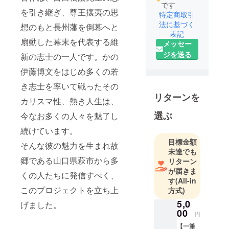
です
を引き継ぎ、尊王攘夷の思
特定商取引
法に基づく
想のもと長州藩を倒幕へと
表記
扇動した幕末を代表する維
メッセー
ジを送る
新の志士の一人です。かの
伊藤博文をはじめ多くの若
き志士を率いて戦ったその
リターンを
カリスマ性、熱き人生は、
選ぶ
今なお多くの人々を魅了し
続けています。
目標金額
そんな彼の魅力を生まれ故
未達でも
郷である山口県萩市から多
リターン
が届きま
くの人たちに発信すべく、
す
(All-in
このプロジェクトを立ち上
方式)
5,0
げました。
00
円
【一筆