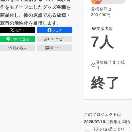
31%
作をモチーフにしたグッズ各種を
目標金額は
まちづくり・地域活性化
300,000円
商品化し、彼の原点である故郷・
萩市の活性化を目指します。
支援者数
CAMPFIRE for Social Good
CAMPFIRE Creation
ポスト
シェア
7
人
CAMPFIREふるさと納税
machi-ya
コミュニティ
LINEで送る
URLコピー
埋め込み
QRコード
募集終了まで残
り
終了
このプロジェクトは、
2025/07/10
に募集を開始
し、
7
人の支援により