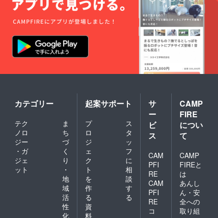
サイ
ズ：約
１６×１
０．９
ｃｍ
カテゴリー
起案サポート
サ
CAMP
ー
FIRE
テク
ま
プ
ス
ビ
につい
ノロ
ち
ロ
タ
ス
て
ジー
づ
ジ
ッ
・ガ
く
ェ
フ
CAM
CAMP
ジェ
り
ク
に
PFI
FIREと
ット
・
ト
相
RE
は
地
を
談
CAM
あんし
域
作
す
PFI
ん・安
活
る
る
RE
全への
性
資
コ
取り組
化
料