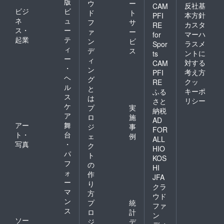
版
ウ
ー
反社基
CAM
ビジ
ビ
ド
ト
本方針
PFI
ネ
ュ
フ
サ
カスタ
RE
ス・
ー
ァ
ー
マーハ
for
起業
テ
ン
ビ
ラスメ
Spor
ィ
デ
ス
ントに
ts
ー
ィ
対する
CAM
・
ン
考え方
PFI
ヘ
グ
クッ
RE
ル
と
キーポ
ふる
ス
は
リシー
さと
ケ
プ
実
納税
ア
ロ
施
AD
アー
舞
ジ
事
FOR
ト・
台
ェ
例
ALL
写真
・
ク
HIO
パ
ト
KOS
フ
の
HI
ォ
作
JFA
ー
り
クラ
マ
方
ウド
ン
プ
統
ファ
ス
ロ
計
ン
ソー
ジ
デ