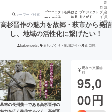
新
ロ
規
グ
会
プロジェクトを掲
はじ
プロジェクト
/
載するには
める
をさがす
イ
員
ン
登
高杉晋作の魅力を故郷・萩市から発信
録
し、地域の活性化に繋げたい！
人気のプロ
注目のリ
注目の新着プロ
募集終了が近いプ
もうすぐ公開
kaibenbetsu
まちづくり・地域活性化
山口県
ジェクト
ターン
ジェクト
ロジェクト
されます
アート・写真
音楽
現在の支援総
額
95,0
テクノロジー・ガジェット
ゲーム・サ
00
円
映像・映画
書籍・雑誌
幕末の長州藩士である高杉晋作の
ビジネス・起業
チャレンジ
魅力を広く発信するべく、高杉晋