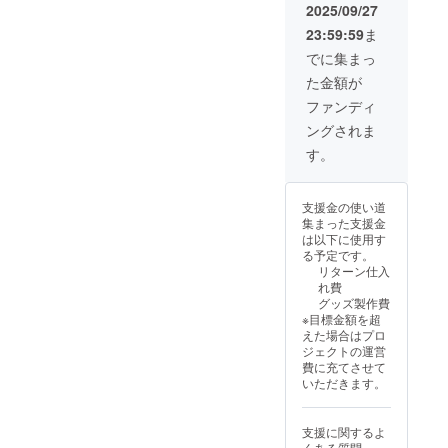
ズ：約
リップ
認くだ
2025/09/27
３６×９
タイプ
さい。
23:59:59
ま
０ｃｍ
内容
・マグ
綿１
量：８
カッ
でに集まっ
００％
ｇ×３個
プ 功
た金額が
・手拭
原材
山寺挙
い 高
料及び
兵ver.
ファンディ
杉晋作
添加物
サイ
ングされま
デフォ
等の食
ズ：縦
ルメver.
品表示
１０ｃ
す。
サイ
はお届
ｍ 横
ズ：３
け商品
８ｃｍ
４ｃｍ×
のラベ
支援金の使い道
９０ｃ
ルに表
集まった支援金
ｍ 綿
記され
は以下に使用す
１０
ます。
る予定です。
０％ ・
商品開
リターン仕入
一筆
封前に
れ費
箋 高
は必ず
グッズ製作費
杉晋作
お届け
※目標金額を超
デフォ
のリ
えた場合はプロ
ルメver.
ターン
ジェクトの運営
サイ
に貼付
費に充てさせて
ズ：約
された
いただきます。
８×１８
ラベル
ｃｍ
や注意
２０枚
書きを
支援に関するよ
綴り
ご確認
くある質問