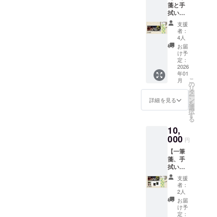
箋と手
拭いの
２点
支援
セッ
者：
ト】 ・
4人
高杉晋
お届
作・決
け予
起の手
定：
拭い
2026
年01
サイ
こ
月
ズ：約
の
リ
３６×９
タ
ー
０ｃｍ
ン
詳細を見る
を
綿１
選
択
００％
す
る
・一筆
10,
箋 高
杉晋作
000
円
デフォ
【一筆
ルメver.
箋、手
サイ
拭い、
ズ：約
マグ
８×１８
支援
カッ
ｃｍ
者：
プ、珈
２０枚
2人
琲の４
綴り
お届
点セッ
下敷き
け予
ト】 ・
付（２
定：