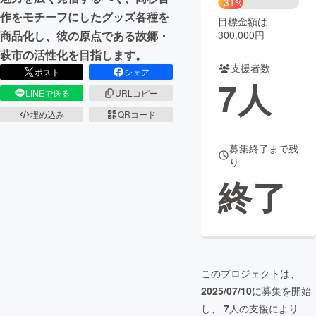
31%
作をモチーフにしたグッズ各種を
目標金額は
まちづくり・地域活性化
300,000円
商品化し、彼の原点である故郷・
萩市の活性化を目指します。
支援者数
CAMPFIRE for Social Good
CAMPFIRE Creation
ポスト
シェア
7
人
CAMPFIREふるさと納税
machi-ya
コミュニティ
LINEで送る
URLコピー
埋め込み
QRコード
募集終了まで残
り
終了
このプロジェクトは、
2025/07/10
に募集を開始
し、
7
人の支援により