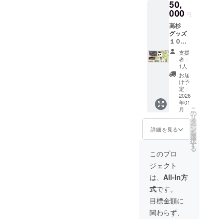
50,
い 高
タイ
杉晋作
000
プ）
円
デフォ
内容
高杉
ルメver.
量：８
グッズ
サイ
ｇ３個
１０点
ズ：３
入り
に加
４ｃｍ×
原材料
支援
え、職
９０ｃ
及び添
者：
人の手
ｍ 綿
加物等
1人
作りに
１０
の食品
お届
よる高
０％ ・
表示は
け予
杉家家
一筆
定：
お届け
紋入り
2026
箋 高
商品の
年01
手拭い
杉晋作
ラベル
こ
月
額がつ
デフォ
の
に表記
リ
いてき
ルメver.
タ
されま
ー
ます ・
サイ
ン
す。商
詳細を見る
を
手拭い
ズ：約
選
品開封
択
額 サ
８×１８
す
前には
る
イズ：
ｃｍ
必ずお
このプロ
約３８×
２０枚
届けの
ジェクト
９３ｃ
綴り
リター
ｍ ・高
下敷き
ンに貼
は、
All-In方
杉晋
付（２
付され
式
です。
作・決
種類）
たラベ
起の手
・決起
ルや注
目標金額に
拭い
の珈
意書き
関わらず、
サイ
琲 ド
をご確