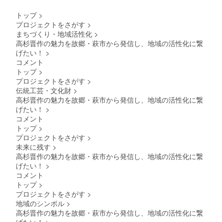
に貼付
３７×２
された
１ｃｍ
トップ
>
ラベル
・巾
プロジェクトをさがす
>
や注意
着 デ
まちづくり・地域活性化
>
書きを
フォル
ご確認
高杉晋作の魅力を故郷・萩市から発信し、地域の活性化に繋
メver.
くださ
サイ
げたい！
>
い。 ・
ズ：約
コメント
マグ
１７×２
トップ
>
カッ
５ｃｍ
プロジェクトをさがす
>
プ 功
・付
山寺挙
伝統工芸・文化財
>
箋 高
兵ver.
杉晋作
高杉晋作の魅力を故郷・萩市から発信し、地域の活性化に繋
サイ
版 サ
げたい！
>
ズ：縦
イズ：
コメント
１０ｃ
約１３×
トップ
>
ｍ 横
５．５
プロジェクトをさがす
>
８ｃｍ
ｃｍ
・マグ
・御朱
未来に残す
>
カッ
印帳
高杉晋作の魅力を故郷・萩市から発信し、地域の活性化に繋
プ デ
高杉晋
げたい！
>
フォル
作版
コメント
メver.
サイ
トップ
>
サイ
ズ：約
ズ：縦
プロジェクトをさがす
>
１６×１
１０ｃ
０．９
地域のシンボル
>
ｍ 横
ｃｍ
高杉晋作の魅力を故郷・萩市から発信し、地域の活性化に繋
８ｃｍ