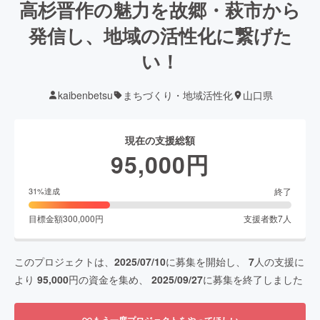
高杉晋作の魅力を故郷・萩市から
発信し、地域の活性化に繋げた
い！
kaibenbetsu
まちづくり・地域活性化
山口県
現在の支援総額
95,000
円
終了
31
%達成
目標金額
300,000
円
支援者数
7
人
このプロジェクトは、
2025/07/10
に募集を開始し、
7
人の支援に
より
95,000
円の資金を集め、
2025/09/27
に募集を終了しました
もう一度プロジェクトをやってほしい