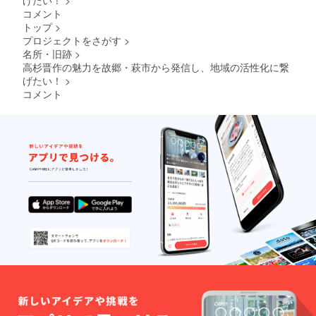
げたい！
>
・扇
コメント
子 功
山寺決
トップ
>
挙兵ver.
プロジェクトをさがす
>
サイ
名所・旧跡
>
ズ：約
高杉晋作の魅力を故郷・萩市から発信し、地域の活性化に繋
３７×２
げたい！
>
１ｃｍ
コメント
・巾
着 デ
フォル
メver.
サイ
ズ：約
１７×２
５ｃｍ
・付
箋 高
杉晋作
版 サ
イズ：
約１３×
５．５
ｃｍ
・御朱
印帳
高杉晋
作版