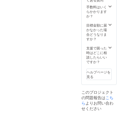
下敷き
くださ
付（２
い。 ・
手数料はいく
種類）
マグ
らかかります
・決起
カッ
か？
の珈
プ 功
琲 ド
山寺挙
目標金額に届
リップ
兵ver.
かなかった場
タイプ
サイ
合どうなりま
内容
ズ：縦
すか？
量：８
１０ｃ
ｇ×３個
ｍ 横
支援で困った
原材
８ｃｍ
時はどこに相
料及び
・マグ
談したらいい
添加物
カッ
ですか？
等の食
プ デ
品表示
フォル
ヘルプページを
はお届
メver.
見る
け商品
サイ
のラベ
ズ：縦
ルに表
１０ｃ
このプロジェクト
記され
ｍ 横
の問題報告は
ます。
こち
８ｃｍ
商品開
・扇
ら
よりお問い合わ
封前に
子 功
せください
は必ず
山寺決
お届け
挙兵ver.
のリ
サイ
ターン
ズ：約