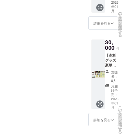
高杉晋
2026
種類）
年01
作・決
こ
月
起の手
の
リ
拭い
タ
ー
サイ
ン
詳細を見る
を
ズ：約
選
択
３６×９
す
る
０ｃｍ
30,
綿１
００％
000
円
・一筆
【高杉
箋 高
グッズ
杉晋作
豪華１
デフォ
０点
ルメver.
支援
セッ
サイ
者：
ト】 ・
ズ：約
0人
高杉晋
８×１８
お届
作・決
ｃｍ
け予
起の手
２０枚
定：
拭い
2026
綴り
年01
サイ
下敷き
こ
月
ズ：約
付（２
の
リ
３６×９
種類）
タ
ー
０ｃｍ
・決起
ン
詳細を見る
を
綿１
の珈琲
選
択
００％
（ド
す
る
・手拭
リップ