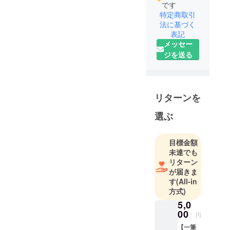
です
特定商取引
法に基づく
表記
メッセー
ジを送る
リターンを
選ぶ
目標金額
未達でも
リターン
が届きま
す
(All-in
方式)
5,0
00
円
【一筆