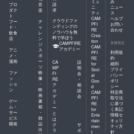
ミュ
み
プロ
音
請
ニ
ニュー
ダク
楽
求
ティ
ス
ト
CAM
ヘルプ
クラウドファ
フー
チ
PFI
お問い
ンディングの
ド・
ャ
RE
合わせ
ノウハウを無
飲食
レ
Crea
料で学ぼう
店
ン
tion
各種規定
CAMPFIRE
ジ
CAM
アカデミー
アニ
ス
利用規
PFI
メ・
ポ
約
RE
漫画
ー
CA
説
細則
for
ツ
MP
明
プライ
Soci
ファ
映
FI
会
バシー
al
ッ
像
RE
・
ポリ
Goo
ショ
・
ア
相
シー
d
ン
映
カ
談
特定商
CAM
画
デ
会
取引法
PFI
ゲー
書
ミ
に基づ
RE
ム・
籍
ー
く表記
for
サー
・
と
情報セ
Ente
ビス
雑
は
キュリ
rtain
開発
誌
ク
サ
ティ方
men
出
ラ
ポ
針
t