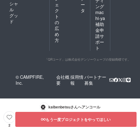
ディ
シャ
ェ
ー
ング
ル
ク
タ
mac
グッ
ト
hi-ya
ド
の
補助
広
金申
め
請サ
方
ポー
ト
「QRコード」は株式会社デンソーウェーブの登録商標です。
© CAMPFIRE,
会社概
採用情
パートナー
Inc.
要
報
募集
kaibenbetsu
さんへアンコール
もう一度プロジェクトをやってほしい
2