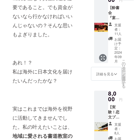
円
リジナ
教えて
要であること。
でも資金が
【酔書
ル筆文
ほしい
会
字クッ
・クラ
ないなら行かなければいい
『宴』
キーを
ウド
に参
お届け
ファン
んじゃないの？そんな思い
支援
加！】
しま
ディン
者：
酔書会
す。非
もよぎりました。
グの相
11人
を開催
売品で
談 ・家
お届
しま
す！
庭と仕
け予
す！お
「食べ
定：
事のこ
酒を嗜
2024
るの
と ・コ
年09
みなが
もった
ラボや
こ
月
あれ！？
ら書を
いない
の
予算の
リ
楽しん
なー」
タ
相談な
私は海外に日本文化を届け
ー
でみま
と言い
ン
どお気
詳細を見る
を
せん
ながら
選
軽に ・
たいんだったかな？
択
か？ 書
食べて
す
とりあ
る
いても
くださ
えず蘭
8,0
いい
い。
鳳と
し、書
00
迷った
しゃべ
円
きたく
らこれ
りたい
【実
ない人
実はこれまでは海外を視野
にして
など、
験！恋
は鑑賞
くださ
包み隠
文プラ
に活動してきませんでし
のみも
い。 お
さず個
ン】 年
OK！
礼の
別にお
支援
た。私の叶えたいことは、
4回、蘭
SNS上
クッ
話しで
者：
鳳から
でしか
キー1枚
8人
きま
地域に愛される書道教室の
ラブレ
蘭鳳の
と蘭鳳
す。 お
お届