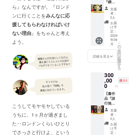
バス・
い動き
『瞬』
額に
欄にご
ズ：
ら』なんですが。『ロンド
アクリ
で魂が
オー
入って
記入く
150mm
支援
ル(額な
紡ぎ出
ダー
いま
ださ
×150m
者：
ンに行くことを
みんなに応
し) サイ
すス
可】
す。
い。 ※
0人
m ペー
ズ：
トー
LIBRE
(「版画
ネット
ジ数：
お届
援してもらわなければいけ
70cm×
リーを
2023 -
作品と
ワーク
け予
80P(無
60cm
表現し
Kyoto-
は」専
定：
販売ま
ない理由
』をちゃんと考え
地) ※送
その
ます。
受賞
2024
⽤の高
たは企
料込み
年09
他：現
周年記
作品
よう。
精細イ
業イ
のお値
こ
月
物、ま
念や新
『瞬』
ンク
の
メージ
段で
リ
たは、
年会忘
現物1点
ジェッ
タ
が相違
す。
ー
こちら
年会、
もの、
トプリ
ン
する場
詳細を見る
を
の作品
結婚式
または
ンター
選
合等、
択
相当の
やライ
相当の
でアー
す
お断り
る
オリジ
ブイベ
オリジ
ト専⽤
させて
300
ナル
ント、
ナル
の素材
いただ
オー
屋外や
オー
,00
に印刷
く場合
残り1
ダー作
お祭り
ダー作
する複
0
があり
円
品承り
も可能
品をお
製作品
ます。
ます。
です。
届けし
【書作
で
お断り
※選択肢
音楽関
ます。
品『諸
す。"原
させて
より
係の方
《LIBR
行無
画の
いただ
こうしてモヤモヤしている
「現
とのコ
E 2023
常』
ニュア
た場合
支援
物」ま
ラボラ
-
オー
ンス" や
は返金
うちに、1ヶ月が過ぎまし
者：
たは
イブも
Kyoto-
ダー
"⾊
対応さ
0人
「オリ
大歓
》の詳
可】
た‥ロンドンくらいひとり
味"、"
せてい
お届
ジナル
迎！ パ
細はこ
①2022
作品の
ただき
け予
でさっさと行けよ、という
オー
フォー
ちら
年書法
凹凸" な
定：
ます。