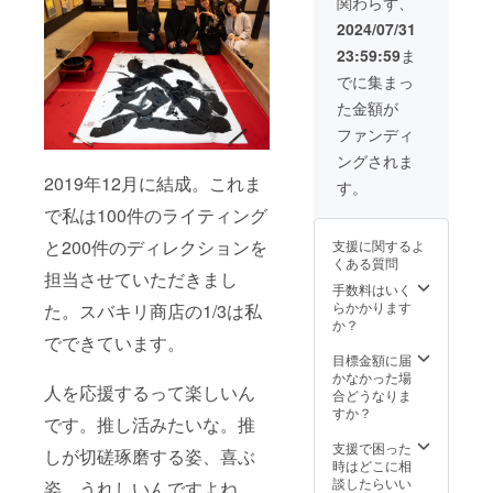
関わらず、
(5文字
「オリ
オリジ
その
以上は
ジナル
ナル
他：現
2024/07/31
がんば
オー
オー
物、ま
23:59:59
ま
ればな
ダー希
ダー作
たは、
んと
望」を
品承り
こちら
でに集まっ
か‥) 座
お選び
ます。
の作品
た金額が
右の名
くださ
※選択肢
相当の
や四字
い。 ※
より
オリジ
ファンディ
熟語、
送料込
「現
ナル
ングされま
自分の
みのお
物」ま
オー
2019年12月に結成。これま
名前な
値段で
たは
ダー作
す。
どを持
す。 ※
「オリ
品承り
で私は100件のライティング
ち歩い
オー
ジナル
ます。
てくだ
ダー希
オー
※選択肢
と200件のディレクションを
支援に関するよ
さい。
望の場
ダー希
より
くある質問
写真映
合、詳
望」を
「現
担当させていただきまし
えしま
細は
お選び
物」ま
手数料はいく
す！
メール
くださ
たは
らかかります
た。スバキリ商店の1/3は私
迷った
にてご
い。 ※
「オリ
か？
らこれ
でできています。
連絡さ
送料込
ジナル
にして
せてい
みのお
オー
目標金額に届
くださ
ただき
値段で
ダー希
かなかった場
人を応援するって楽しいん
い。 素
ます。
す。 ※
望」を
合どうなりま
材：紙
オー
お選び
すか？
です。推し活みたいな。推
扇子 サ
ダー希
くださ
イズ：
望の場
い。 ※
支援で困った
しが切磋琢磨する姿、喜ぶ
18cm×
合、詳
送料込
時はどこに相
30cm ※
細は
みのお
談したらいい
姿。うれしいんですよね。