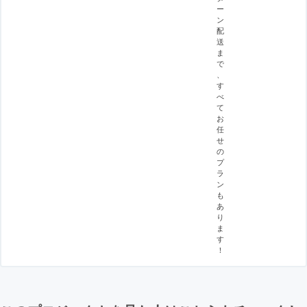
ー
ン
配
送
ま
で
、
す
べ
て
お
任
せ
の
プ
ラ
ン
も
あ
り
ま
す
！