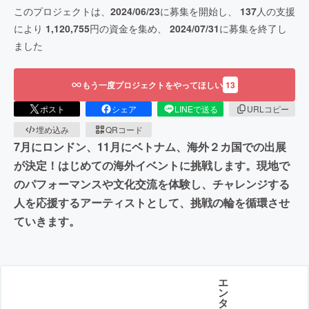
このプロジェクトは、
2024/06/23
に募集を開始し、
137
人の支援
により
1,120,755
円の資金を集め、
2024/07/31
に募集を終了し
ました
もう一度プロジェクトをやってほしい
13
ポスト
シェア
LINEで送る
URLコピー
埋め込み
QRコード
7月にロンドン、11月にベトナム、海外２カ国での出展
が決定！はじめての海外イベントに挑戦します。現地で
のパフォーマンスや文化交流を体験し、チャレンジする
人を応援するアーティストとして、挑戦の輪を循環させ
ていきます。
エ
ン
タ