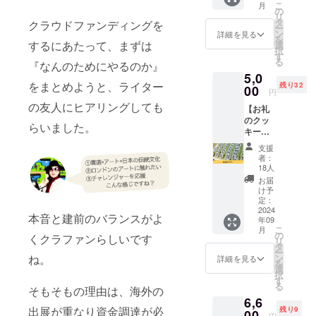
こ
月
ほ」な
可能で
の
リ
ので
す。 応
タ
クラウドファンディングを
ー
ラッ
援の気
ン
詳細を見る
を
キーナ
するにあたって、まずは
持ちの
選
択
ンバー
上乗
す
る
『なんのためにやるのか』
「44」
せ、大
5,0
の4,400
歓迎で
をまとめようと、ライター
残り32
円で
00
す！
円
す。 〜
の友人にヒアリングしても
【お礼
こんな
のクッ
こと聞
らいました。
キー】
けちゃ
京都の
いま
支援
美味し
す！〜
者：
いケー
・海外
18人
キ屋さ
出展の
お届
ん、パ
実態や
け予
ティス
お金事
定：
リーミ
2024
情や裏
本音と建前のバランスがよ
年09
ムラさ
話 ・
こ
月
んに
アー
の
く
クラファンらしいです
リ
作って
ティス
タ
ー
いただ
トSNS
ン
ね。
詳細を見る
を
いてい
勧誘の
選
択
るすっ
見極め
す
る
ごく美
そもそもの理由は、海外の
や相談
6,6
味しい
・NFT
出展が重なり資金調達が必
残り9
蘭鳳オ
00
のこと