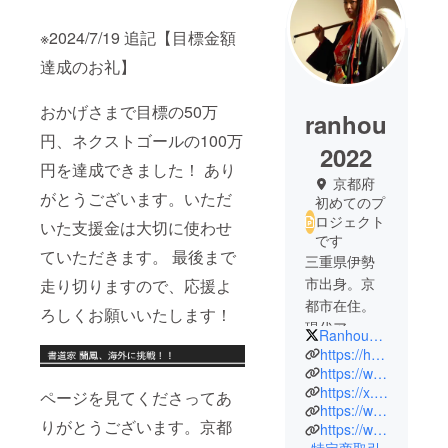
※2024/7/19 追記【目標金額
達成のお礼】
おかげさまで目標の50万
ranhou
円、ネクストゴールの100万
2022
円を達成できました！ あり
京都府
がとうございます。いただ
初めてのプ
ロジェクト
いた支援金は大切に使わせ
です
ていただきます。 最後まで
三重県伊勢
市出身。京
走り切りますので、応援よ
都市在住。
ろしくお願いいたします！
現代アート
Ranhou2022
を取り入れ
https://hackktag.com/ranhou
た書道作品
https://www.instagram.com/ranhou2022/
https://x.com/Ranhou2022
の制作や
ページを見てくださってあ
https://www.facebook.com/nomashiho44/
アップサイ
りがとうございます。京都
https://www.youtube.com/@ranhou
クルアー