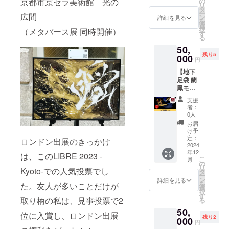
〜内
京都市京セラ美術館 光の
の
選択肢
ない人
通費は
リ
調整
催でき
容〜 ・
タ
よりお
は備考
各自ご
ー
剤、食
広間
る権利
サイン
ン
選びく
詳細を見る
欄が必
負担く
を
用着色
です。
デザイ
選
ださ
須に
ださ
択
料 ・容
（メタバース展 同時開催）
書き初
ン ・解
す
い。 ・
なって
い。 黒
る
量：1個
め、目
説動画
修正不
いるた
門カル
(6,5cm)
50,
標、1年
・原本
可です
め「あ
チャー
・賞味
残り5
の抱負
000
データ
のであ
とで」
円
ファク
期限：
など、
納品 ・
らかじ
とかな
トリー
製造日
【地下
ワーク
備考欄
めご了
にか入
〒542-
より2ヶ
足袋 蘭
を交え
にお名
承くだ
力して
0073 大
月 ・保
鳳モデ
て作品
前をご
さい。
支援お
阪市中
存方
ル】 ①
を仕上
記入く
・名刺
願いし
支援
央区日
法：高
地下足
げる
ださ
印刷や
者：
ます。
本橋2丁
温多
袋『蘭
ワーク
い。 ※
0人
デザイ
※送料込
目1-22
湿、直
鳳モデ
ショッ
詳細は
ンは含
お届
みのお
上野ビ
射日光
ル』を
プを開
メール
け予
まず、
値段で
ルB1
を避け
お届け
催しま
定：
にてご
ロンドン出展のきっかけ
文字
す。
https://
て保存
しま
2024
す。 社
連絡し
データ
kuromo
してく
年12
す。 ②
員研
は、このLIBRE 2023 -
ます。
のみの
こ
n-
月
ださい
サイン
修、コ
の
※著作権
納品で
リ
cf.com/
・配送
Kyoto-での人気投票でし
入り蘭
ミュニ
タ
は制作
す。 ※
ー
方法：
鳳オリ
ティで
ン
者に帰
詳細を見る
備考欄
を
た。友人が多いことだけが
常温配
ジナル
のイベ
選
属しま
にデー
択
送
アート
ント、
す
す。
タにす
取り柄の私は、見事投票で2
る
ノート
経営者
るお名
50,
『轍』
の集ま
前をご
位に入賞し、ロンドン出展
残り2
付き！
000
りなど
記入く
円
■地下足
にぜひ