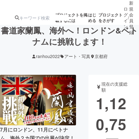
新
ロ
規
グ
会
プロジェクトを掲
はじ
プロジェクト
/
載するには
める
をさがす
イ
員
ン
登
書道家蘭鳳、海外へ！ロンドン&ベト
録
ナムに挑戦します！
人気のプロ
注目のリ
注目の新着プロ
募集終了が近いプ
もうすぐ公開
ranhou2022
アート・写真
京都府
ジェクト
ターン
ジェクト
ロジェクト
されます
アート・写真
音楽
現在の支援総
額
1,12
テクノロジー・ガジェット
ゲーム・サ
0,75
映像・映画
書籍・雑誌
7月にロンドン、11月にベトナ
ビジネス・起業
チャレンジ
ム、海外２カ国での出展が決定！