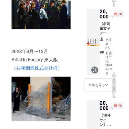
お届け
ていた
す
い！初
スリー
は対
る
しま
だける
めまし
ミムラ
面、選
20,
す。 こ
よう、
てでも
さんが
択肢よ
残り8
れで扇
000
ミニ作
どなた
取得し
円
り希望
ぐと追
品や
でもお
ていま
をお選
【名刺
い風が
グッズ
気軽に
す。 ※
びくだ
筆文字
吹くと
を一緒
ご参加
パティ
さい。
デー
噂の筆
に送り
くださ
スリー
※関西圏
タ】 書
文字扇
ますと
い♪ ■詳
ミムラ
支援
以外は
道家 蘭
子で
いう実
細 ・日
者：
さんの
対面の
鳳が名
す。 お
験で
2人
程：
許可を
場合交
2023年6月〜12月
刺用の
好きな
す。 今
9/14(土)
お届
得てリ
通費ご
お名前
文字「5
後作っ
け予
19:00～
ターン
Artist in Factory 東大阪
負担く
を筆文
文字」
定：
てみた
21:00
を実行
ださ
字で書
2024
まで入
いグッ
・場
（共和鋼業株式会社様）
しま
い。 ※
年09
き、
ります
ズ展開
所：黒
す。 ※
日程は
こ
月
データ
(5文字
の
のサン
門カル
送料込
メール
リ
でお渡
以上は
タ
プル役
チャー
みのお
にて調
ー
ししま
がんば
ン
になっ
詳細を見る
ファク
値段で
整させ
を
す。 ビ
ればな
選
てくだ
トリー
す。 ※
ていた
択
ジネス
んと
す
さい♪
・マチ
原材料
だきま
る
や個人
か‥) 座
（キー
コさん
及び添
す。 ※
20,
活動に
右の名
ホル
のご飯
加物等
有効期
残り8
おいて
000
や四字
ダーや
・わん
円
の食品
限：
オリジ
熟語、
ステッ
ぱく唐
表示は
2024年
【10秒
ナリ
自分の
カーや
揚げ ・
お届け
9月から
サイ
ティを
名前な
タトゥ
飲み放
商品の
1年間
ン】 書
与えた
どを持
シール
題付き
ラベル