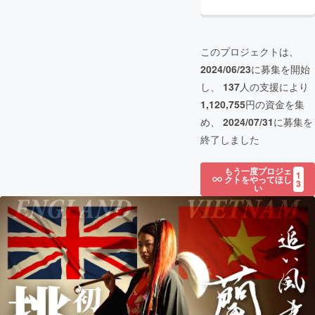
このプロジェクトは、
2024/06/23
に募集を開始
し、
137
人の支援により
1,120,755
円の資金を集
め、
2024/07/31
に募集を
終了しました
もう一度プロジェ
1
クトをやってほし
3
い