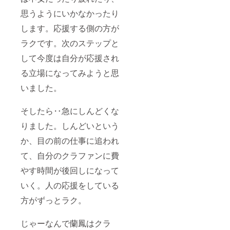
を実施
な書道
しま
パ
思うようにいかなかったり
す。 文
フォー
します。応援する側の方が
字と筆
マンス
の力強
を実施
ラクです。次のステップと
い動き
しま
で魂が
す。 文
して今度は自分が応援され
紡ぎ出
字と筆
すス
の力強
る立場になってみようと思
トー
い動き
リーを
で魂が
いました。
表現し
紡ぎ出
ます。
すス
そしたら‥急にしんどくな
周年記
トー
念や新
リーを
りました。しんどいという
年会忘
表現し
年会、
ます。
か、目の前の仕事に追われ
結婚式
周年記
やライ
念や新
て、自分のクラファンに費
ブイベ
年会忘
ント、
年会、
やす時間が後回しになって
屋外や
結婚式
いく。人の応援をしている
お祭り
やライ
も可能
ブイベ
方がずっとラク。
です。
ント、
音楽関
屋外や
係の方
お祭り
じゃーなんで蘭鳳はクラ
とのコ
も可能