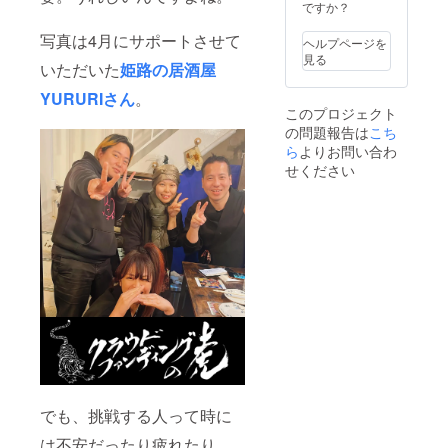
備考欄
メール
値段で
ですか？
に希望
にてご
す。 ※
する文
写真は4月にサポートさせて
連絡さ
オー
ヘルプページを
字をで
せてい
ダー希
見る
いただいた
姫路の居酒屋
きるだ
ただき
望の場
け5文字
ます。
合、詳
YURURIさん
。
までで
※蘭鳳は
細は
このプロジェクト
入力し
付きま
メール
の問題報告は
こち
てくだ
せん。
にてご
さい。
ら
よりお問い合わ
②書道
連絡さ
※送料込
パ
せてい
せください
みのお
フォー
ただき
値段で
マンス
ます。
す。
に行き
②書道
ます！
パ
各種イ
フォー
ベント
マンス
やパー
に行き
ティー
ます！
、オー
各種イ
プニン
ベント
グアク
やパー
トなど
ティー
に最適
、オー
な書道
プニン
パ
グアク
でも、挑戦する人って時に
フォー
トなど
マンス
に最適
は不安だったり疲れたり、