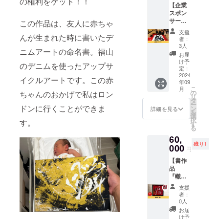
の権利をゲット！！
ださ
【企業
袋『蘭
ご活用
い。 ※
スポン
鳳モデ
くださ
詳細は
サー】
ル』 地
この作品は、友人に赤ちゃ
い。 内
メール
書道家
下足袋
容はご
にてご
支援
んが生まれた時に書いたデ
蘭鳳の
屋
要望に
者：
連絡し
スポン
「虜」
応じて
3人
ます。
ニムアートの命名書。福山
サーに
さんと
調整し
お届
※商用利
なって
のコラ
ます。
け予
用不可
のデニムを使ったアップサ
くださ
ボ商
定：
初心者
です。
る企業
2024
品。蘭
大歓
イクルアートです。この赤
※著作権
年09
様大募
鳳直書
迎！参
は制作
こ
月
集！
きのオ
の
ちゃんのおかげで私はロン
加者手
者に帰
リ
①SNS(I
リジナ
タ
ぶらで
属しま
ー
nstagra
ドンに行くことができま
ル地下
ン
OKで
詳細を見る
す。
を
m・
足袋で
選
す。 な
択
す。
Facebo
す。 〜
す
んだか
る
ok)で
内容〜
良い感
60,
PR投稿
・サイ
じに仕
残り1
しま
000
ズ、裏
上がる
円
す。
地の
と好評
【書作
Instagr
色、先
いただ
品
amにて
の形、
いてお
『轍』
月1回(1
書く文
りま
】
年間)ス
字が選
す。 内
支援
①100人
トー
べま
容：書
者：
のART
リーズ
す。 →
0人
き初め
ノート
でご紹
クラウ
／目標
お届
オー
介させ
ドファ
け予
／座右