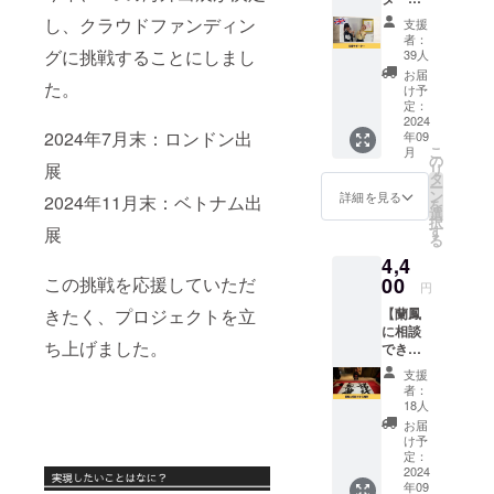
ます。
書道家
し、クラウドファンディン
支援
蘭鳳を
者：
ただた
グに挑戦することにしまし
39人
だ応
お届
た。
援！お
け予
礼のハ
定：
ガキを
2024
2024年7月末：ロンドン出
年09
送りま
こ
月
す。 ロ
の
展
リ
ンド
タ
ー
ン・ベ
ン
詳細を見る
2024年11月末：ベトナム出
を
トナム
選
択
でしっ
す
展
る
かりご
4,4
飯食べ
ておい
この挑戦を応援していただ
00
円
で！と
きたく、プロジェクトを立
【蘭鳳
応援し
に相談
てくだ
ち上げました。
できる
さる方
権利】
よろし
支援
蘭鳳に
くお願
者：
色々相
いしま
18人
談でき
す！ な
お届
る権利
お、支
け予
です。
援時に
定：
本名
2024
上乗せ
年09
「し
支援が