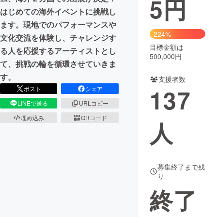
5
円
はじめての海外イベントに挑戦し
まちづくり・地域活性化
ます。現地でのパフォーマンスや
224%
文化交流を体験し、チャレンジす
目標金額は
CAMPFIRE for Social Good
CAMPFIRE Creation
る人を応援するアーティストとし
500,000円
CAMPFIREふるさと納税
machi-ya
コミュニティ
て、挑戦の輪を循環させていきま
す。
支援者数
137
ポスト
シェア
LINEで送る
URLコピー
埋め込み
QRコード
人
募集終了まで残
り
終了