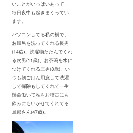
※会場の
ワーク
いことがいっぱいあって、
手配、
ショッ
京都か
プに変
毎日夜中も起きまくってい
らの交
更可能
ます。
通費
※会場の
等、材
手配、
料費は
京都か
パソコンしてる私の横で、
別途支
らの交
援者様
通費
お風呂を洗ってくれる長男
でご負
等、材
担くだ
料費は
(14歳)、洗濯物たたんでくれ
さい。
別途支
※詳細は
援者様
る次男(11歳)、お茶碗を水に
メール
でご負
つけてくれる三男(8歳)、い
で調整
担くだ
させて
さい。
つも朝ごはん用意して洗濯
いただ
※詳細は
きま
メール
して掃除もしてくれて一生
す。 ※
で調整
有効期
させて
懸命働いて私をお稽古にも
限は
いただ
2024年
きま
飲みにもいかせてくれてる
9月から
す。 ※
1年間で
有効期
旦那さん(47歳)。
す。
限は
2024年
9月から
1年間で