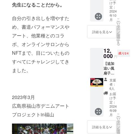
ターや
作品見
直筆お
け予
茶代は
先生になることだから。
グッズ
たこと
定：
礼の言
自分で
が届く
2024
ないっ
霊カー
出しま
年10
プラン
て人も
ドを添
自分の引き出しを増やすた
すの
こ
月
です。
たくさ
の
えてお
で、よ
リ
通常は
め、書道パフォーマンスや
んいる
タ
届けし
かった
ー
月1,000
ので数
ン
ます。
詳細を見る
ら一緒
を
アート、他業種とのコラ
円の
点展示
選
《パ
に茶で
択
ファン
もしま
す
ティス
も飲み
る
ボ、オンラインサロンから
クラブ
す♪場所
リーミ
ましょ
12,
サブス
は大阪
ムラさ
う♪ オ
NFTまで、目についたもの
残り24
クプラ
000
日本橋
んの
ンライ
円
ンのた
にある
HP》
すべてにチャレンジしてき
ンでも
【追加
め、お
「黒門
https://
対面で
追い風
得で
カル
ました。
patisse
もOKで
扇子】
す！ 春
チャー
rie-
す。 書
好評に
夏秋冬
ファク
mimura
道の指
支援
つきリ
の年4
ト
.jp ※
者：
導はで
ターン
回、季
リー」
6人
クッ
きませ
追い風
節のお
です。
キーの
お届
んので
2023年3月
追加し
手紙を
「みん
け予
文字は
ご了承
ます！
お届け
定：
なあり
変える
くださ
広島県福山市デニムアート
書道家
2024
しま
がと
予定で
い。 時
年09
蘭鳳が
す。
う！！
す。 ※
間：60
プロジェクトin福山
こ
月
書く
アート
の
！」っ
菓子製
分 場
リ
「追い
と蘭鳳
タ
て言わ
造販売
所：オ
ー
風扇
を身近
ン
せてく
詳細を見る
許可は
ンライ
を
子」を
に感じ
選
ださ
パティ
ンまた
択