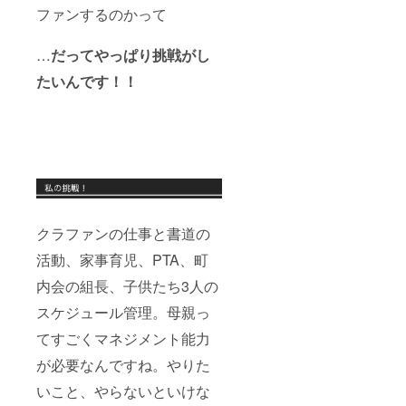
ラボラ
です。
ファンするのかって
イブも
音楽関
大歓
係の方
迎！ パ
とのコ
…
だってやっぱり挑戦がし
フォー
ラボラ
マンス
イブも
たいんです！！
の様子
大歓
は
迎！ パ
YouTub
フォー
eをご覧
マンス
くださ
の様子
い。
は
https://
YouTub
www.yo
eをご覧
utube.c
くださ
om/@ra
い。
クラファンの仕事と書道の
nhou 出
https://
演時
www.yo
活動、家事育児、PTA、町
間：約5
utube.c
分(前後
om/@ra
内会の組長、子供たち3人の
準備含
nhou 出
めて約2
演時
スケジュール管理。母親っ
時間で
間：約5
てすごくマネジメント能力
す) ※
分(前後
ワーク
準備含
が必要なんですね。やりた
ショッ
めて約2
プに変
時間で
いこと、やらないといけな
更可能
す) ※