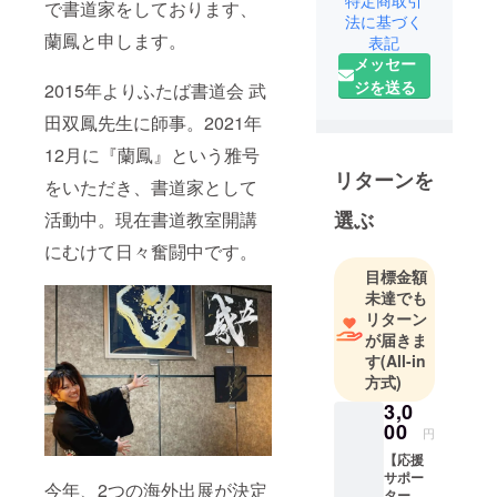
特定商取引
で書道家をしております、
ト、地方創
法に基づく
生プロジェ
蘭鳳と申します。
表記
クトにも多
メッセー
数参加。
ジを送る
2015年よりふたば書道会 武
アーティス
田双鳳先生に師事。2021年
ト、NFTク
12月に『蘭鳳』という雅号
リエイター
リターンを
としても活
をいただき、書道家として
動中。文字
選ぶ
活動中。現在書道教室開講
が生み出す
にむけて日々奮闘中です。
感動や魅
目標金額
力、心に響
未達でも
く瞬間を創
リターン
り出すこと
が届きま
を大切にし
す
(All-in
ています。
方式)
海外に行く
3,0
のは生まれ
00
円
て初めてで
【応援
緊張してい
サポー
今年、2つの海外出展が決定
ター】