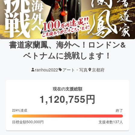
書道家蘭鳳、海外へ！ロンドン&
ベトナムに挑戦します！
ranhou2022
アート・写真
京都府
現在の支援総額
1,120,755
円
終了
224
%達成
目標金額
500,000
円
支援者数
137
人