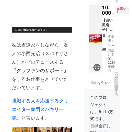
る
負担く
材：素
いこ
オリジ
00 ■サ
10,
ださ
材：福
と。人
ナル
イン入
在庫な
い。 ※
山デニ
生は、
オー
000
り蘭鳳
し
円
詳細は
ムキャ
はかな
ダー作
オリジ
【追い
メール
ンバス
く虚む
品をお
ナル
風扇
で調整
(額なし)
なしい
届けし
アート
子】 書
させて
サイ
もので
ます。
ノート
道家 蘭
いただ
ズ：
あり、
■書作品
『轍』
支援
鳳が書
きま
60cm×
今を大
『夢』
サイ
者：
く「追
私は書道家をしながら、友
す。 ※
40cm
切に生
(2020
ズ：
30人
い風扇
有効期
その
きるこ
年） 解
150mm
お届
人の小西光治（スバキリさ
子」を
限は
他：現
とを
説：夢
×150m
け予
お届け
2024年
物、ま
思って
とは、
定：
m ペー
ん）がプロデュースする
しま
2024
9月から
たは、
書きま
現実に
ジ数：
年09
す。 こ
1年間で
こちら
した。
ない事
80P(無
『クラファンのサポート』
こ
月
れで扇
す。
の作品
素材：
象の感
の
地) ※送
リ
ぐと追
相当の
掛け軸
覚。現
タ
料込み
をするお仕事をさせていた
ー
い風が
オリジ
サイ
実がも
ン
のお値
詳細を見る
を
吹くと
ナル
ズ：
つ確か
だいています。
選
段で
択
噂の筆
オー
65cm×
さが無
す
す。
る
文字扇
ダー作
180cm
いこ
このプロ
挑戦する人を応援するクリ
子で
品承り
その
と。 素
ジェクト
す。 お
ます。
他：現
材：和
エイター集団スバキリ一
好きな
※選択肢
物、ま
紙(額あ
は、
All-In方
文字「5
より
たは、
り) サイ
味
、と言います。
式
です。
文字」
「現
こちら
ズ：
まで入
物」ま
の作品
95cm×
目標金額に
ります
たは
相当の
90cm