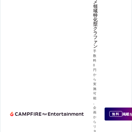
メ
領
域
特
化
型
ク
ラ
フ
ァ
ン
手
数
料
0
円
か
ら
実
施
可
能
。
企
画
掲載
無料
か
ら
リ
タ