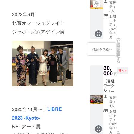
道家 蘭
い方に
ち歩い
などの
◎こん
支援
に表記
鳳が10
オスス
てくだ
グッズ
者：
な方に
されま
秒で書
メで
さい。
2人
を作り
オスス
す。 商
2023年9月
けるあ
す。 ご
写真映
たいで
お届
メ ・書
品開封
なただ
自身の
えしま
け予
す。年
道体験
北斎オマージュグレイト
前には
けのオ
名刺や
定：
す！
に4回な
を気軽
必ずお
リジナ
2024
チラ
迷った
にが届
ジャポニズムアゲイン展
にして
届けの
年09
ルサイ
シ、
らこれ
くかは
みたい
リター
こ
月
ンをデ
ウェブ
の
にして
お楽し
・書作
ンに貼
リ
ザイン
サイト
タ
くださ
み！）
品を生
付され
ー
しま
など、
ン
い。 素
詳細を見る
お届け
で見て
たラベ
を
す。 書
さまざ
選
材：紙
時期：
みたい
ルや注
択
籍など
まな媒
す
扇子 サ
10月・1
・蘭鳳
意書き
る
にサイ
体でご
イズ：
月・4
と会っ
をご確
30,
ンをす
使用く
18cm×
月・7月
てしゃ
認くだ
残り4
る機会
000
ださ
30cm ※
※期間：
円
べりた
さい。
のある
い。 〜
備考欄
2024年
い ・と
・原材
【書道
方、仕
内容〜
に希望
10月か
りあえ
料：小
ワーク
事で
・お名
する文
ら1年間
ず飲み
麦粉(小
ショッ
かっこ
前デー
字をで
※送料込
たい ※
麦(国
プ開催
よくサ
タ納品
きるだ
みのお
支援
詳細は
産))、バ
権利】
インを
(メール
け5文字
者：
値段で
メール
ター、
蘭鳳を
書きた
にてお
1人
までで
す。
にてお
2023年11月〜：
LIBRE
砂糖、
呼ん
いビジ
渡し) ・
入力し
お届
知らせ
卵、オ
で、書
ネスマ
縦書き
け予
てくだ
2023 -Kyoto-
いたし
リゴ糖/
道ワー
ンにお
定：
か横書
さい。
ます。
トレハ
ク
2024
すすめ
きかご
NFTアート展
※いま決
※会場ま
ロ ー
年09
ショッ
です！
希望を
められ
での交
こ
ス、PH
月
プを開