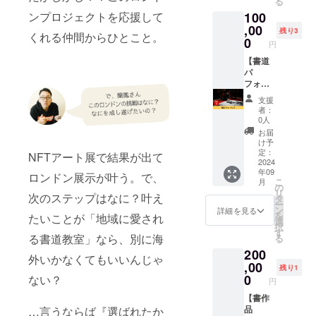
る
の、ま
ま歩い
ださ
納期は
詳細は
100
ンプロジェクトを応援して
たは相
ている
い。 期
2024年
メール
当のオ
,00
道にま
間：
12月頃
残り3
にて調
くれる仲間からひとこと。
リジナ
た新た
0
2024年
になり
整させ
円
ルオー
な道が
9月より
ます。
ていた
ダー作
【書道
繋がっ
1年間で
※サイズ
だきま
品をお
パ
ていく
す。
は
す。 ※
届けし
フォー
様子を
■Instag
22.0〜
有効期
ます。
マン
イメー
ram
最大で
限：
支援
■書作品
ス】 各
ジして
https://
29.0ま
者：
2024年
『五
種イベ
描きま
www.in
0人
でお選
9月から
感』
ントや
した。
stagra
びいた
お届
1年間
(2023
パー
素材：
m.com/
け予
だけま
年) 解
ティー
複製印
定：
ranhou
NFTアート展で結果が出て
す。サ
説：考
、オー
2024
刷（額
2022/
イズ目
年09
える
プニン
あり）
ロンドン展示が叶う。で、
■Faceb
安を選
こ
月
な、感
グアク
サイ
の
ook
択肢よ
リ
次のステップはなに？叶え
じろ！
トなど
ズ：
タ
https://
りお選
ー
的な
に最適
52cm×
ン
www.fa
詳細を見る
びくだ
を
たいことが「地域に愛され
メッ
な書道
52cm
選
cebook.
さい。
択
セージ
パ
その
す
com/no
■サイン
る書道教室」なら、別に海
る
が好き
フォー
他：原
mashih
入り蘭
200
な方に
マンス
画が売
o44 ※掲
鳳オリ
外いかなくてもいいんじゃ
オスス
を実施
,00
れてし
載する
ジナル
残り1
メで
しま
まった
0
ない？
企業名
アート
円
す。 素
す。 文
ので版
とリン
ノート
材：
字と筆
【書作
画作品
クを必
『轍』
キャン
の力強
品
…言うならば『選ばれたか
です。
ず備考
サイ