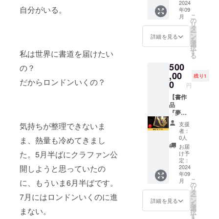
ダー希
マンス
https://li
道場展
2024
ど細か
自分がいる。
年09
望」を
の様子
bre-
出展作
い部分
こ
月
お選び
は
exhibiti
品『諸
まで正
の
リ
くださ
YouTub
on.com
行無
確に再
タ
ー
い。 ※
eをご覧
■書作品
常』現
現で
ン
詳細を見る
を
送料込
くださ
『瞬』
物1点も
き、原
選
択
みのお
い。
(2023
の、ま
画に近
す
私は世界に書道を届けたい
る
値段で
https://
年） 解
たは相
い極め
500
す。 ※
www.yo
説：京
当のオ
て⾼い
の？
オー
utube.c
セラ美
リジナ
,00
品質の
残り1
だからロンドンいくの？
ダー希
om/@ra
術館の
ルオー
複製作
0
円
望の場
nhou 出
人気投
ダー作
品をご
合、詳
演時
票で選
品をお
【書作
提供し
細は
間：約5
ばれ
届けし
品
ます。)
メール
分(前後
た、ロ
ます。
『夢』
《100人
にてご
準備含
ンドン
■書作品
オー
のアー
支援
気持ちが整理できないま
連絡さ
めて約2
出展作
『諸行
ダー
トノー
者：
せてい
時間で
品で
無常』
可】
トと原
0人
ま、熱量も冷めてきまし
ただき
す) ※会
す。い
(2022
①2020
画展》
お届
ます。
場の手
まこの
年） 解
年書法
https://
た。5月半ばにクラファン公
け予
配、京
瞬間を
説：万
道場展
hackkt
定：
都から
生きる
物はい
出展作
2024
開しようと思っていたの
ag.com/
年09
の交通
現代社
つも流
品
playlist/
こ
月
に、もういま6月半ばです。
費等、
会をイ
転(るて
『夢』
170883
の
リ
材料費
メージ
ん)し、
現物1点
548177
タ
7月にはロンドンいくのに進
ー
は別途
して描
変化・
もの、
1x6077
ン
詳細を見る
を
支援者
きまし
消滅が
または
845449
選
まない。
択
様でご
た。 素
たえな
相当の
463562
す