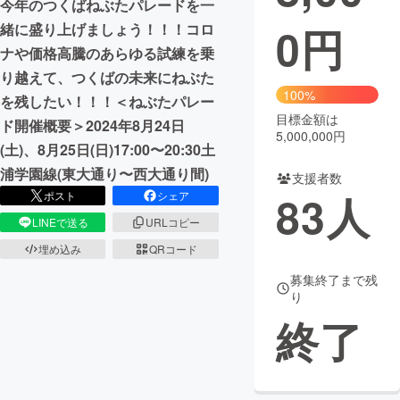
今年のつくばねぶたパレードを一
0
円
緒に盛り上げましょう！！！コロ
まちづくり・地域活性化
ナや価格高騰のあらゆる試練を乗
り越えて、つくばの未来にねぶた
CAMPFIRE for Social Good
CAMPFIRE Creation
100%
を残したい！！！＜ねぶたパレー
CAMPFIREふるさと納税
machi-ya
コミュニティ
目標金額は
ド開催概要＞2024年8月24日
5,000,000円
(土)、8月25日(日)17:00〜20:30土
浦学園線(東大通り〜西大通り間)
支援者数
83
人
ポスト
シェア
LINEで送る
URLコピー
埋め込み
QRコード
募集終了まで残
り
終了