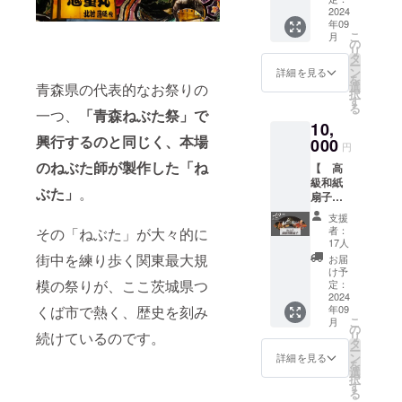
額を表
欄の
ーーー
のお店
2024
メール
示さ
「+」ボ
ーーー
年09
の人気
をお送
せ、ご
タンを
ーーー
こ
月
のお菓
りいた
の
支援頂
押して
ーーー
リ
子(約
しま
タ
けます
ご自身
ー
500g程
す。 ※
ン
と大変
詳細を見る
でご希
を
度)をお
このリ
選
嬉しく
青森県の代表的なお祭りの
望の金
択
届けい
ターン
す
思いま
額を表
る
たしま
一つ、
「青森ねぶた祭」で
は3,000
す。
示さ
10,
す。 ※
円、
ーーー
せ、ご
興行するのと同じく、本場
原材料
000
10,000
ーーー
支援頂
円
及び添
円、
ーーー
けます
のねぶた師が製作した「ね
【 高
加物等
50,000
ーーー
と大変
級和紙
の食品
円のリ
ーーー
嬉しく
ぶた」
。
扇子
表示は
ターン
ーーー
思いま
】 つ
お届け
と同じ
す。
支援
くばオ
商品の
内容に
者：
その「ねぶた」が大々的に
ーーー
リジナ
ラベル
なりま
17人
ーーー
ルねぶ
に表記
す。
街中を練り歩く関東最大規
お届
ーーー
たデザ
されま
ーーー
け予
ーーー
インの
模の祭りが、ここ茨城県つ
す。 商
定：
ーーー
ーーー
扇子を
2024
品開封
ーーー
ーーー
年09
くば市で熱く、歴史を刻み
お送り
前には
ーーー
こ
月
しま
必ずお
の
ーーー
リ
続けているのです。
す。 和
届けの
タ
ーーー
ー
紙白竹
リター
ン
※ご支援
詳細を見る
を
仕様の
ンに貼
選
をして
択
高級感
付され
す
いただ
る
のある
たラベ
く際