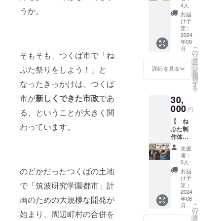
①高級
からの
※ご支援
4人
※ご支援
思いま
うか。
和紙扇
感謝を
をして
をして
お届
す。
子 ②
込めた
いただ
け予
いただ
ーーー
竹うち
メール
定：
く際
く際
ーーー
わ ③
2024
をお送
に、
に、
ーーー
年09
小田
りいた
『上乗
『上乗
ーーー
こ
月
米 ④
しま
の
せ支
そもそも、つくば市で「ね
せ支
ーーー
リ
つくば
す。 ※
タ
援』を
援』を
ーーー
ー
のお菓
このリ
ぶた祭りをしよう！」と
ン
するこ
詳細を見る
するこ
を
子セッ
ターン
選
とがで
とがで
択
なったきっかけは、つくば
ト のリ
は3,000
す
きま
きま
る
ターン
円、
す。 金
す。 金
市が
新しくできた市政
であ
30,
を全部
5,000
額右側
額右側
セット
000
円、
の「上
の「上
円
る、ということが大きく関
でお届
50,000
乗せ支
乗せ支
【 ね
けしま
円のリ
援で応
援で応
わっています。
ぶた制
す。 ※
ターン
援しよ
援しよ
作体験
注文数
と同じ
う」の
う」の
＋扇子
確定後
内容に
欄の
欄の
支援
＋写真
の制作
なりま
「+」ボ
者：
「+」ボ
】 本
開始と
す。
0人
タンを
タンを
場青森
なるた
のどかだったつくばの土地
ーーー
押して
お届
押して
のねぶ
め、発
ーーー
け予
ご自身
ご自身
で「筑波研究学園都市」計
た師の
送日は9
定：
ーーー
でご希
でご希
先生と
2024
月末頃
ーーー
望の金
望の金
画のための大規模な開発が
年08
制作の
となり
ーーー
額を表
額を表
こ
月
体験を
ます。
の
ーーー
示さ
示さ
始まり、周辺町村の合併を
リ
する事
※画像は
タ
※ご支援
せ、ご
せ、ご