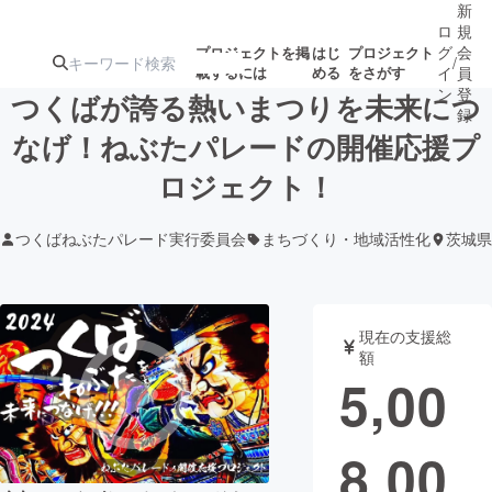
新
ロ
規
グ
会
プロジェクトを掲
はじ
プロジェクト
/
載するには
める
をさがす
イ
員
ン
登
つくばが誇る熱いまつりを未来につ
録
なげ！ねぶたパレードの開催応援プ
ロジェクト！
人気のプロ
注目のリ
注目の新着プロ
募集終了が近いプ
もうすぐ公開
ジェクト
ターン
ジェクト
ロジェクト
されます
つくばねぶたパレード実行委員会
まちづくり・地域活性化
茨城県
アート・写真
音楽
現在の支援総
テクノロジー・ガジェット
ゲーム・サ
額
5,00
映像・映画
書籍・雑誌
8,00
ビジネス・起業
チャレンジ