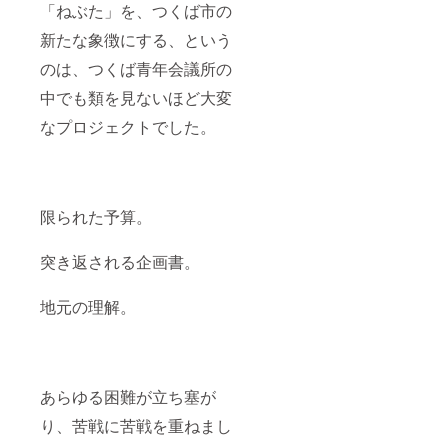
×H435
「ねぶた」を、つくば市の
。看板
にする
新たな象徴にする、という
元デー
のは、つくば青年会議所の
タは基
本的に
中でも類を見ないほど大変
はPDF
原寸大
なプロジェクトでした。
データ
投稿で
すがそ
れ以外
でも対
応でき
限られた予算。
るもの
もあり
ます。
突き返される企画書。
また、
広告内
地元の理解。
容には
審査が
あり、
対応で
きない
場合も
あらゆる困難が立ち塞が
ありま
すので
り、苦戦に苦戦を重ねまし
ご了承