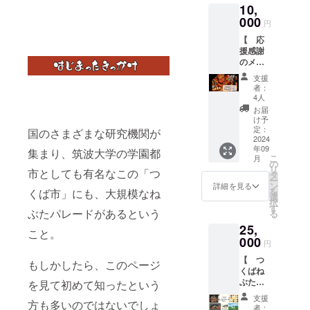
10,
扇子で
ルや注
に、
す。 サ
000
意書き
『上乗
円
イズ：9
をご確
せ支
【 応
寸11間
認くだ
援』を
援感謝
骨：白
さい。
するこ
のメー
竹 貼：
※グラム
とがで
ルをお
両面貼
数は目
きま
支援
届け！
＜標準
安で
す。 金
者：
★大ね
＞ 紙：
す。お
4人
額右側
ぶた
扇子専
送りす
の「上
お届
★ 】
用高級
るお菓
け予
乗せ支
つくば
和紙 ※
定：
子の種
国のさまざまな研究機関が
援で応
ねぶた
2024
注文数
類によ
援しよ
年09
をただ
集まり、筑波大学の学園都
確定後
り増減
う」の
こ
月
ただ応
の制作
の
する可
欄の
リ
市としても有名なこの「つ
援した
開始と
タ
能性が
「+」ボ
ー
い！と
なるた
ン
ありま
詳細を見る
タンを
を
くば市」にも、大規模なね
いう熱
め、発
選
す。 ※
押して
択
い想い
送日は9
す
画像は
ご自身
ぶたパレードがあるという
る
をお持
月末頃
イメー
でご希
25,
ちのみ
となり
ジで
こと。
望の金
なさま
000
ます。
す。
額を表
円
向けで
ーーー
ーーー
示さ
【 つ
す。 つ
ーーー
もしかしたら、このページ
ーーー
せ、ご
くばね
くば青
ーーー
ーーー
支援頂
ぶた
を見て初めて知ったという
年会議
ーーー
ーーー
けます
セッ
所一
ーーー
ーーー
と大変
支援
方も多いのではないでしょ
ト 】
同、心
ーーー
ーーー
者：
嬉しく