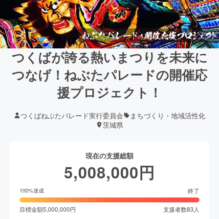
つくばが誇る熱いまつりを未来に
つなげ！ねぶたパレードの開催応
援プロジェクト！
つくばねぶたパレード実行委員会
まちづくり・地域活性化
茨城県
現在の支援総額
5,008,000
円
終了
100
%達成
目標金額
5,000,000
円
支援者数
83
人