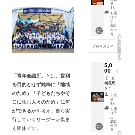
届け！
どうぞよろ
者：
☆小ね
3人
しくお願い
ぶた
お届
いたしま
☆ 】
け予
つくば
定：
す！！
ねぶた
2024
年09
をただ
こ
月
ただ応
の
リ
援した
タ
ー
い！と
ン
詳細を見る
を
いう熱
選
択
い想い
す
る
をお持
5,0
ちのみ
なさま
00
円
向けで
「青年会議所」
とは、
営利
【 丸
す。 つ
柄長尺
くば青
を目的とせず純粋に「地域
タイプ
年会議
のため」「子どもたちやそ
竹うち
所一
支援
わ 】
同、心
者：
こに住む人々のため」に何
つくば
からの
9人
オリジ
感謝を
お届
ができるか
を考え、自ら実
ナルね
込めた
け予
ぶたデ
メール
定：
行していくリーダーが集ま
ザイン
2024
をお送
年09
の団扇
りいた
る団体です。
こ
月
です。
しま
の
リ