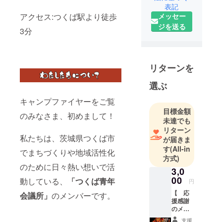
表記
ファンディ
メッセー
アクセス:つくば駅より徒歩
ングを通じ
ジを送る
て、つくば
3分
のねぶたを
もっと多く
の人に知っ
リターンを
てもらいた
い！そし
選ぶ
て、興行資
キャンプファイヤーをご覧
金を広く募
目標金額
のみなさま、初めまして！
集すること
未達でも
で、たくさ
リターン
私たちは、茨城県つくば市
んのファン
が届きま
す
(All-in
の方と一緒
でまちづくりや地域活性化
方式)
につくばの
のために日々熱い想いで活
3,0
ねぶたを未
00
動している、
「つくば青年
来につなげ
円
ていきたい
【 応
会議所」
のメンバーです。
援感謝
です！！
のメー
みなさま、
ルをお
支援