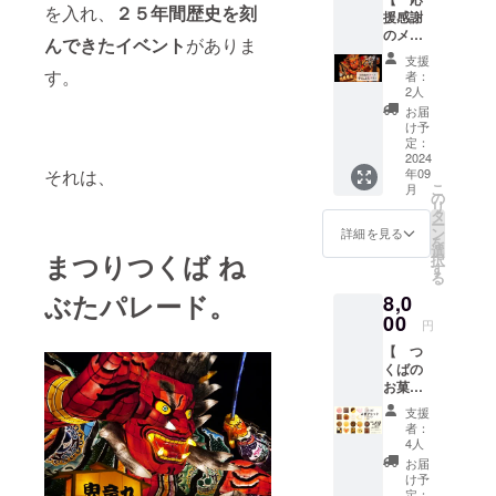
ーーー
送日は9
するこ
を入れ、
２５年間歴史を刻
援感謝
ーーー
月末頃
とがで
のメー
ーーー
となり
きま
んできたイベント
がありま
ルをお
※ご支援
ます。
す。 金
支援
届け！
をして
ーーー
す。
額右側
者：
☆中ね
いただ
ーーー
2人
の「上
ぶたプ
く際
ーーー
乗せ支
お届
ラン
に、
ーーー
け予
援で応
★ 】
『上乗
定：
ーーー
援しよ
つくば
2024
せ支
ーーー
う」の
年09
それは、
ねぶた
援』を
※ご支援
欄の
こ
月
をただ
するこ
の
をして
「+」ボ
リ
ただ応
とがで
タ
いただ
タンを
ー
援した
きま
ン
く際
詳細を見る
押して
を
い！と
す。 金
選
に、
ご自身
まつりつくば ね
択
いう熱
額右側
す
『上乗
でご希
る
い想い
の「上
せ支
望の金
ぶたパレード。
8,0
をお持
乗せ支
援』を
額を表
ちのみ
00
援で応
するこ
示さ
円
なさま
援しよ
とがで
せ、ご
【 つ
向けで
う」の
きま
支援頂
くばの
す。 つ
欄の
す。 金
けます
お菓子
くば青
「+」ボ
額右側
と大変
セッ
年会議
タンを
の「上
嬉しく
支援
ト 】
所一
押して
乗せ支
者：
思いま
JCメン
同、心
ご自身
4人
援で応
す。
バーが
からの
でご希
援しよ
お届
ーーー
選んだ
感謝を
望の金
け予
う」の
ーーー
つくば
込めた
定：