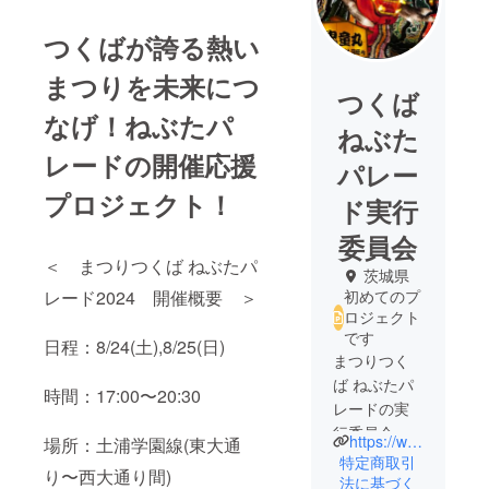
つくばが誇る熱い
まつりを未来につ
つくば
なげ！ねぶたパ
ねぶた
レードの開催応援
パレー
プロジェクト！
ド実行
委員会
＜ まつりつくば ねぶたパ
茨城県
レード2024 開催概要 ＞
初めてのプ
ロジェクト
です
日程：8/24(土),8/25(日)
まつりつく
ば ねぶたパ
時間：17:00〜20:30
レードの実
行委員会で
https://www.tsukubanebuta.net/
場所：土浦学園線(東大通
す。
特定商取引
り〜西大通り間)
クラウド
法に基づく