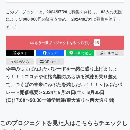
このプロジェクトは、
2024/07/20
に募集を開始し、
83
人の支援
により
5,008,000
円の資金を集め、
2024/08/31
に募集を終了し
ました
もう一度プロジェクトをやってほしい
15
ポスト
シェア
LINEで送る
URLコピー
埋め込み
QRコード
今年のつくばねぶたパレードを一緒に盛り上げましょ
う！！！コロナや価格高騰のあらゆる試練を乗り越え
て、つくばの未来にねぶたを残したい！！！＜ねぶたパ
レード開催概要＞2024年8月24日(土)、8月25日
(日)17:00〜20:30土浦学園線(東大通り〜西大通り間)
このプロジェクトを見た人はこちらもチェックし