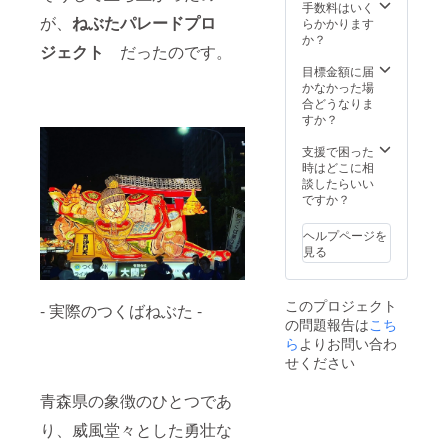
望の金
※締切以
う」の
手数料はいく
「+」ボ
額を表
降にお
が、
ねぶたパレードプロ
欄の
らかかります
タンを
示さ
申し込
「+」ボ
か？
押して
ジェクト
だったのです。
せ、ご
みいた
タンを
ご自身
支援頂
だいた
押して
目標金額に届
でご希
けます
場合は
ご自身
かなかった場
望の金
と大変
リター
でご希
合どうなりま
額を表
嬉しく
ンの適
望の金
すか？
示さ
思いま
用がで
額を表
せ、ご
す。
きませ
示さ
支援で困った
支援頂
ーーー
ん。万
せ、ご
時はどこに相
けます
ーーー
一、締
支援頂
談したらいい
と大変
ーーー
切以降
けます
ですか？
嬉しく
ーーー
にお申
と大変
思いま
ーーー
し込み
嬉しく
す。
ヘルプページを
ーーー
された
思いま
ーーー
見る
場合は
す。
ーーー
手数料
ーーー
ーーー
を除い
ーーー
ーーー
このプロジェクト
た金額
- 実際のつくばねぶた -
ーーー
ーーー
の問題報告は
を返金
こち
ーーー
ーーー
対応さ
ーーー
ら
よりお問い合わ
せてい
ーーー
せください
ただき
ます。
青森県の象徴のひとつであ
看板サ
イズは
り、威風堂々とした勇壮な
W1220