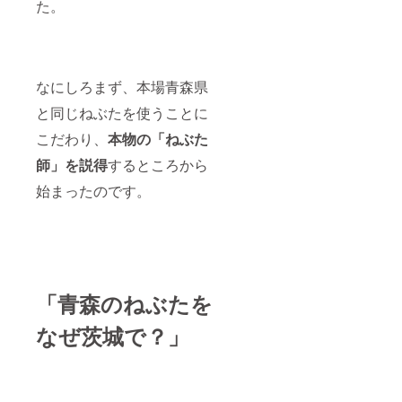
下さ
た。
い。そ
の際
は、手
数料を
除いた
なにしろまず、本場青森県
額を返
金致し
と同じねぶたを使うことに
ます。
看板設
こだわり、
本物の「ねぶた
置個所
は前
師」を説得
するところから
面、側
始まったのです。
面、後
面あり
ますが
位置の
指定は
できま
せんの
でご了
「青森のねぶたを
承下さ
い。
なぜ茨城で？」
ーーー
ーーー
ーーー
ーーー
ーーー