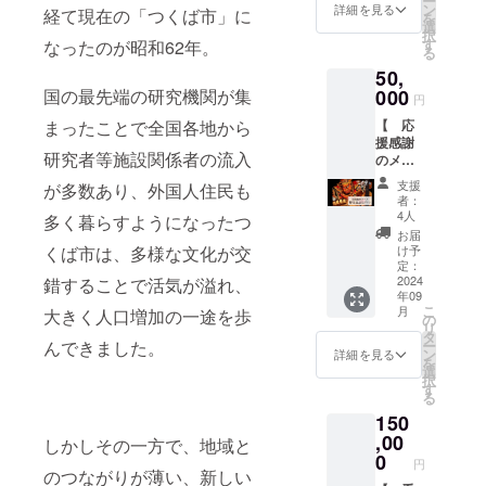
ー
ができ
イメー
ン
をして
詳細を見る
支援頂
経て現在の「つくば市」に
支援頂
を
ます。
ジで
選
いただ
けます
けます
択
通常で
す。 ----
す
なったのが昭和62年。
く際
と大変
と大変
る
はでき
-お菓子
に、
嬉しく
嬉しく
50,
ない体
につい
『上乗
思いま
思いま
験を子
国の最先端の研究機関が集
000
て-----
せ支
す。
円
す。
供から
JCメン
援』を
ーーー
ーーー
まったことで全国各地から
【 応
大人ま
バーが
するこ
ーーー
ーーー
援感謝
で参加
選んだ
とがで
ーーー
ーーー
研究者等施設関係者の流入
のメー
できま
つくば
きま
ーーー
ーーー
ルをお
す。ね
のお店
す。 金
ーーー
支援
が多数あり、外国人住民も
ーーー
届け！
ぶたは
の人気
額右側
者：
ーーー
ーーー
☆★特
制作段
のお菓
4人
の「上
多く暮らすようになったつ
大ねぶ
階です
子(約
乗せ支
お届
た
が写真
くば市は、多様な文化が交
500g程
け予
援で応
★☆
も自由
定：
度)をお
援しよ
】 つく
2024
錯することで活気が溢れ、
に撮る
届けい
う」の
年09
ばねぶ
ことが
たしま
欄の
こ
月
大きく人口増加の一途を歩
たをた
できま
の
す。 ※
「+」ボ
リ
だただ
す。
タ
グラム
タンを
んできました。
ー
応援し
【注
ン
数は目
詳細を見る
押して
を
たい！
意】
選
安で
ご自身
択
という
8/15(木)
す
す。お
でご希
る
熱い想
までの
送りす
望の金
150
いをお
申し込
るお菓
額を表
持ちの
,00
み締切
子の種
しかしその一方で、地域と
示さ
みなさ
になり
0
類によ
せ、ご
円
ま向け
のつながりが薄い、新しい
ます。
り増減
支援頂