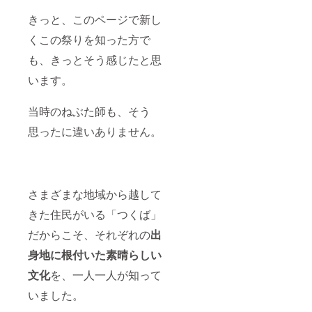
ーーー
※ご支援
きっと、このページで新し
をして
いただ
くこの祭りを知った方で
く際
に、
も、きっとそう感じたと思
『上乗
います。
せ支
援』を
するこ
当時のねぶた師も、そう
とがで
きま
思ったに違いありません。
す。 金
額右側
の「上
乗せ支
援で応
援しよ
さまざまな地域から越して
う」の
きた住民がいる「つくば」
欄の
「+」ボ
だからこそ、それぞれの
出
タンを
押して
身地に根付いた素晴らしい
ご自身
でご希
文化
を、一人一人が知って
望の金
額を表
いました。
示さ