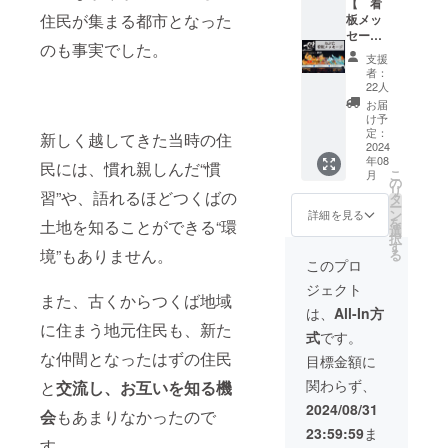
です。
【 看
※締切以
する可
けます
住民が集まる都市となった
つくば
板メッ
降にお
能性が
と大変
青年会
セー
申し込
ありま
嬉しく
のも事実でした。
議所一
ジ １
みいた
す。 原
思いま
支援
同、心
枠 】
だいた
材料及
す。
者：
からの
ねぶた
場合は
び添加
22人
ーーー
感謝を
に看板
リター
物等の
ーーー
お届
込めた
広告を
ンの適
食品表
け予
ーーー
メール
出すこ
用がで
定：
示はお
新しく越してきた当時の住
ーーー
をお送
とがで
2024
きませ
届け商
ーーー
年08
りいた
きま
ん。万
民には、慣れ親しんだ“慣
品のラ
ーーー
こ
月
しま
す。 企
一、締
の
ベルに
リ
習”や、語れるほどつくばの
す。 ※
業広
切以降
タ
表記さ
ー
このリ
告、個
にお申
ン
れま
詳細を見る
を
土地を知ることができる“環
ターン
人の
し込み
選
す。 商
択
は3,000
メッ
された
す
品開封
境”もありません。
る
円、
セージ
場合は
前には
このプロ
5,000
など内
手数料
必ずお
ジェクト
円、
容は自
を除い
届けの
また、古くからつくば地域
10,000
由で
た金額
リター
は、
All-In方
円のリ
す。 ね
を返金
に住まう地元住民も、新た
ンに貼
式
です。
ターン
ぶたは
対応さ
付され
と同じ
片側3車
な仲間となったはずの住民
せてい
たラベ
目標金額に
内容に
線全6車
ただき
ルや注
関わらず、
と
交流し、お互いを知る機
なりま
線の道
ます。
意書き
す。
路約
体験日
をご確
2024/08/31
会
もあまりなかったので
ーーー
500mを
は
認くだ
23:59:59
ま
ーーー
通行止
8/18(日)
さい。 -
す。