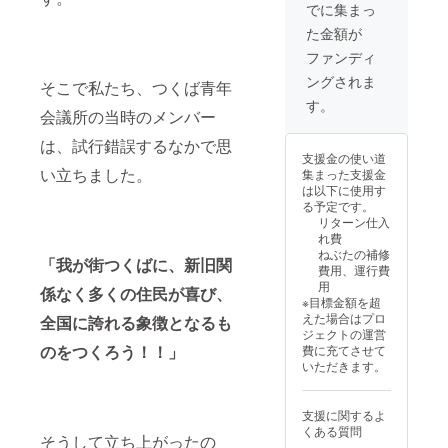
ーーー
めに
13：00
-----------
でに集まっ
ーーー
し、2時
から1時
-----------
た金額が
ーーー
間にお
間程度
-------
ーーー
よぶパ
となり
ーーー
ファンディ
※ご支援
レード
ます。
ーーー
ングされま
をして
を行い
そこで私たち、つくば青年
ーーー
ーーー
いただ
ます。
ーーー
ーーー
す。
会議所の当時のメンバー
く際
来場者
ーーー
ーーー
に、
数は40
ーーー
ーーー
は、試行錯誤するなかで思
『上乗
万人を
ーーー
※ご支援
支援金の使い道
せ支
超え、
ーーー
をして
い立ちました。
集まった支援金
援』を
ねぶた
※ご支援
いただ
は以下に使用す
するこ
パレー
をして
く際
る予定です。
とがで
ドはメ
いただ
に、
リターン仕入
きま
インの
く際
『上乗
れ費
す。 金
催しと
に、
せ支
ねぶたの補修
額右側
なり宣
『上乗
「我が街つくばに、新旧関
援』を
費用、運行費
の「上
伝効果
せ支
するこ
用
係なく多くの住民が喜び、
乗せ支
は抜群
援』を
とがで
※目標金額を超
援で応
です。
するこ
きま
えた場合はプロ
全国に誇れる象徴となるも
援しよ
【注
とがで
す。 金
ジェクトの運営
う」の
意】
きま
額右側
のをつくろう！！」
費に充てさせて
欄の
8/14(水)
す。 金
の「上
いただきます。
「+」ボ
までの
額右側
乗せ支
タンを
申し込
の「上
援で応
押して
み締切
乗せ支
援しよ
支援に関するよ
ご自身
になり
援で応
う」の
くある質問
でご希
ます。
援しよ
そうして立ち上がったの
欄の