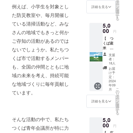
和紙竹
す。 ※
タ
ー
仕様の
例えば、小学生を対象とし
このリ
ン
詳細を見る
を
高級感
ターン
選
択
た防災教室や、毎月開催し
のある
は5,000
す
る
団扇で
円、
ている清掃活動など、みな
5,0
す。 サ
10,000
イズ：
00
円、
円
さんの地域でもきっと何か
縦
50,000
【 つ
212mm
円のリ
ご存知の活動があるのでは
くば産
×横
ターン
米 ３
220mm
ないでしょうか。私たちつ
と同じ
kg 】
柄の
内容に
支援
感謝の
くば市で活動するメンバー
長さ
なりま
者：
気持ち
198mm
す。
18人
も、全国の仲間とともに地
とし
骨：白
ーーー
お届
て、つ
竹 貼：
ーーー
け予
域の未来を考え、持続可能
くば市
両面貼
定：
ーーー
で生産
2024
＜標準
ーーー
な地域づくりに毎年貢献し
年09
されて
＞ 紙：
ーーー
こ
月
いる、
扇子専
の
ーーー
ています。
リ
美味し
用高級
タ
※ご支援
ー
いお米
和紙 ※
ン
をして
詳細を見る
を
をお送
注文数
選
いただ
択
りしま
確定後
す
く際
る
す。
の制作
に、
そんな活動の中で、私たち
5,0
ーーー
開始と
『上乗
ーーー
00
なるた
せ支
円
つくば青年会議所が特に力
ーーー
め、発
援』を
【 応