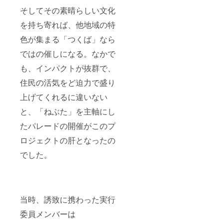
せ、ご
そしてその素晴らしい文化
支援頂
けます
を持ち寄れば、他地域の特
と大変
嬉しく
色が集まる「つくば」なら
思いま
す。
ではの催しになる。なかで
ーーー
ーーー
も、インパクトが抜群で、
ーーー
ーーー
住民の活気をど迫力で盛り
ーーー
上げてくれるに違いない
ーーー
と、「ねぶた」を主軸にし
たパレードの開催がこのプ
ロジェクトの肝となったの
でした。
当時、誘致に携わった実行
委員メンバーは