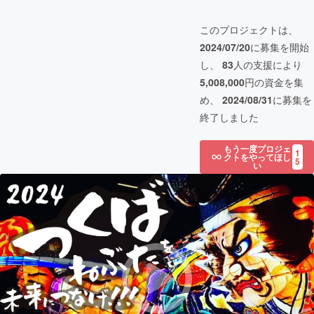
このプロジェクトは、
2024/07/20
に募集を開始
し、
83
人の支援により
5,008,000
円の資金を集
め、
2024/08/31
に募集を
終了しました
もう一度プロジェ
1
クトをやってほし
5
い