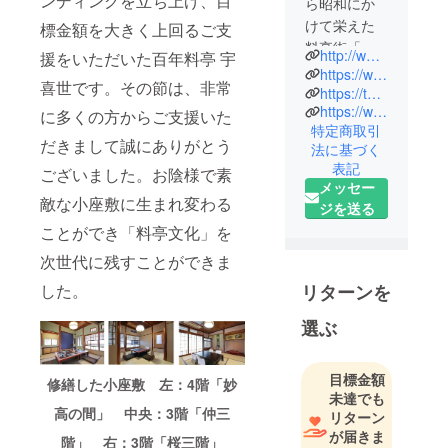
ンディングを立ち上げ、目
ら昭和にか
けて栄えた
標金額を大きく上回るご支
料亭街「田
http://www.ukiyo.jp/
援をいただいた百年料亭 宇
端」で、仕
https://www.facebook.com/ryoteiukiyo
喜世です。その節は、非常
出し屋から
https://twitter.com/darumasan78
https://www.instagram.com/ukiyonodarumasan/
始まった創
に多くの方からご支援いた
特定商取引
業約140年の
だきまして誠にありがとう
法に基づく
老舗料亭で
表記
ございました。お陰様で素
す。
メッセー
敵な小座敷に生まれ変わる
ジを送る
ことができ「料亭文化」を
次世代に残すことができま
した。
リターンを
選ぶ
目標金額
修繕した小座敷 左：4階「妙
未達でも
高の間」 中央：3階「仲三
リターン
が届きま
階」 右：3階「桜三階」