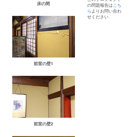
負担で
喜世の
床の間
の問題報告は
こち
お願い
大広間
致しま
で古町
ら
よりお問い合わ
す。 ■
芸妓の
せください
ご支援
日本舞
者様の
踊を鑑
お名前
賞し、
（法人
新潟県
名）を
産の食
公式HP
材を使
でご紹
用した
介させ
会席料
ていた
理と上
前室の壁1
だきま
越妙高
す。備
地区に
考欄へ
ある代
希望名
表的な
をご記
地酒を
入くだ
堪能す
さい
る会で
（辞退
す1,0 ＊
される
人数追
場合は
加は可
その旨
能です
ご記入
がご相
くださ
談下さ
前室の壁2
い） ＊
い。
掲載期
（追加