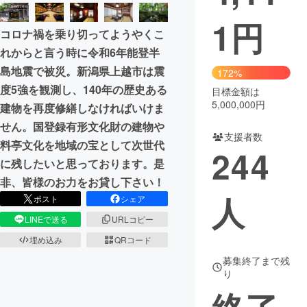
1
円
まちづくり・地域活性化
コロナ禍を乗り切ってようやくこ
れからと言う時に令和6年能登半
CAMPFIRE for Social Good
CAMPFIRE Creation
島地震で被災。新潟県上越市は震
172%
CAMPFIREふるさと納税
machi-ya
コミュニティ
度5強を観測し、140年の歴史ある
目標金額は
5,000,000円
建物を再度修繕しなければいけま
せん。国登録有形文化財の建物や
支援者数
料亭文化を地域の宝として次世代
244
に残したいと思っております。是
非、皆様のお力をお貸し下さい！
人
ポスト
シェア
LINEで送る
URLコピー
埋め込み
QRコード
募集終了まで残
り