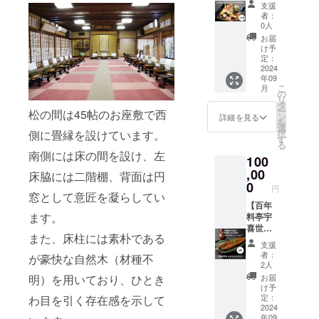
夜会席
名）を
だきま
る個室
支援
ご記載
ご招待
公式HP
す。備
をご用
者：
くださ
プラン
でご紹
考欄へ
0人
意致し
い。 送
Ａ＜1名
介させ
希望名
ます。
お届
付先の
様＞】
ていた
をご記
け予
（当日
お名
■心から
だきま
定：
入くだ
の予約
前： 送
感謝の
2024
す。備
さい
状況に
付先ご
年09
気持ち
考欄へ
（辞退
よりご
住所：
こ
月
を込め
希望名
の
される
用意で
送付先
リ
てお礼
をご記
タ
場合は
きない
電話番
ー
松の間は45帖のお座敷で西
のメー
入くだ
ン
その旨
詳細を見る
場合が
号： 送
を
ルを送
さい
選
ご記入
ござい
り主の
側に畳縁を設けています。
択
信させ
（辞退
す
くださ
ま
お名
る
ていた
される
い） ＊
す。）
南側には床の間を設け、左
前： 送
100
だきま
場合は
掲載期
■ご支援
り主の
す。 ■
,00
その旨
間：
床脇には二階棚、背面は円
者様の
電話番
宇喜世
ご記入
0
2024年
お名前
円
号： ----
で
窓として意匠を凝らしてい
くださ
9月15日
（法人
-----------
15,000
【百年
い） ＊
から1年
名）を
-----------
ます。
円相当
料亭宇
掲載期
間掲載
公式HP
-----------
の会席
喜世
間：
＊掲載
でご紹
-----------
また、床柱には素朴である
料理を1
名物冷
2024年
方法：
介させ
支援
-------
名ご招
凍うな
9月15日
文字の
ていた
者：
が豪快な自然木（材種不
待。
ぎ蒲焼
から1年
み ■原
2人
だきま
（有効
プラン
間掲載
材料及
明）を用いており、ひとき
す。備
お届
期限
Ｃ＜6尾
＊掲載
び添加
け予
考欄へ
2025年
＞】 ■
方法：
定：
わ目を引く存在感を示して
物等の
希望名
3月末
心から
2024
文字の
食品表
をご記
年09