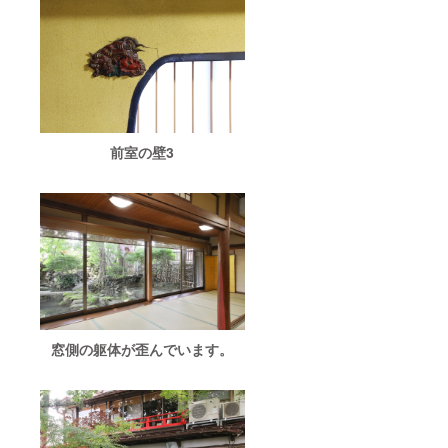
間：
する場
2024年
合は、
9月15日
当日別
から1年
途
間掲載
18,000
＊掲載
円/人い
方法：
ただき
文字の
ます）
み ■こ
＊宇喜
のリ
世まで
前室の壁3
ターン
の交通
は、
費、宿
「新潟
泊費は
古町芸
支援者
妓」柳
様のご
都の舞
負担で
と地酒
お願い
を堪能
致しま
する会
す。 ■
1,000,0
ご支援
00円の
者様の
リター
お名前
窓側の躯体が歪んでいます。
ンと同
（法人
じ内容
名）を
になり
公式HP
ます。
でご紹
介させ
ていた