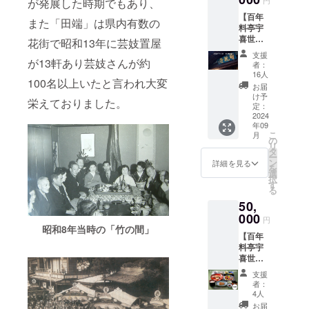
者様の
円
が発展した時期でもあり、
す。 ■
ランチ
50,000
お名前
【百年
名物冷
営業時
円、
また「田端」は県内有数の
（法人
料亭宇
凍うな
間：
100,000
名）を
喜世
ぎ蒲
花街で昭和13年に芸妓置屋
11：30
円、
公式HP
応援プ
焼 1尾
～14：
500,000
でご紹
支援
ランＢ
が13軒あり芸妓さんが約
を送ら
00（不
円、
者：
介させ
＜
せてい
定休）
16人
1,000,0
ていた
100名以上いたと言われ大変
20,000
ただき
＊宇喜
00円の
お届
だきま
円＞】
ます。
世まで
け予
リター
す。備
栄えておりました。
■心から
（ご贈
定：
の交通
ンと同
考欄へ
感謝の
2024
答用に
費、宿
じ内容
希望名
年09
気持ち
もご利
泊費は
になり
をご記
こ
月
を込め
用いた
の
支援者
ます。
入くだ
リ
てお礼
だけま
タ
様のご
さい
ー
のメー
す。）
ン
負担で
詳細を見る
（辞退
を
ルを送
■ご支援
選
お願い
される
択
信させ
者様の
す
致しま
場合は
る
ていた
お名前
す。 ＊
その旨
50,
だきま
（法人
改修工
ご記入
す。 ■
000
名）を
事をし
円
くださ
ご支援
公式HP
昭和8年当時の「竹の間」
たお庭
い） ＊
【百年
者様の
でご紹
を眺め
掲載期
料亭宇
お名前
介させ
ること
間：
喜世
（法人
ていた
が出来
2024年
ランチ
名）を
だきま
る個室
支援
9月15日
ご招待
公式HP
す。備
をご用
者：
から1年
プラン
でご紹
考欄へ
4人
意致し
間掲載
Ｃ＜2名
介させ
希望名
ます。
お届