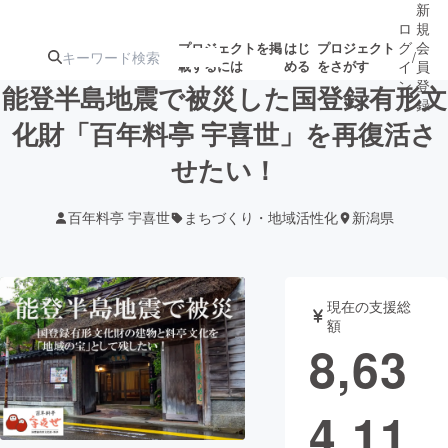
新
ロ
規
グ
会
プロジェクトを掲
はじ
プロジェクト
/
載するには
める
をさがす
イ
員
ン
登
能登半島地震で被災した国登録有形文
録
化財「百年料亭 宇喜世」を再復活さ
せたい！
人気のプロ
注目のリ
注目の新着プロ
募集終了が近いプ
もうすぐ公開
ジェクト
ターン
ジェクト
ロジェクト
されます
百年料亭 宇喜世
まちづくり・地域活性化
新潟県
アート・写真
音楽
現在の支援総
テクノロジー・ガジェット
ゲーム・サ
額
8,63
映像・映画
書籍・雑誌
4,11
ビジネス・起業
チャレンジ