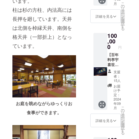
います。
日） ＊
感謝の
み ■こ
示はお
入くだ
こ
月
2024年
気持ち
のリ
の
届け商
さい
リ
柱は杉の方柱、内法高には
9月頃、
を込め
ターン
タ
品のラ
（辞退
ー
夜会席
てお礼
は、応
ン
ベルに
詳細を見る
される
長押を廻しています。天井
を
ご招待
のメー
援プラ
選
表記さ
場合は
択
券を郵
ルを送
ン
す
れま
その旨
は北側を棹縁天井、南側を
る
送させ
信させ
10,000
す。商
ご記入
100
ていた
ていた
円、
格天井（一部折上）となっ
品開封
くださ
だきま
だきま
,00
20,000
前には
い） ＊
す。 ＊
す。 ■
ています。
円、
0
必ずお
掲載期
円
夜会席
名物冷
100,000
届のリ
間：
営業時
凍うな
【百年
円、
ターン
2024年
間：
ぎ蒲
料亭宇
500,000
に貼付
9月15日
17：00
焼 6尾
喜世
円、
された
から1年
～22：
（3尾入
応援プ
1,000,0
ラベル
間掲載
支援
00（不
れ2箱）
ランＤ
00円の
や注意
＊掲載
者：
定休）
を送ら
＜
リター
書きを
15人
方法：
＊宇喜
せてい
100,000
ンと同
ご確認
文字の
お届
世まで
ただき
円＞】
じ内容
下さ
け予
み
の交通
ます。
■心から
になり
定：
い。 ----
費、宿
（ご贈
感謝の
2024
ます。
-----------
お庭を眺めながらゆっくりお
年09
泊費は
答用に
気持ち
-----------
こ
月
支援者
もご利
を込め
の
-----------
食事ができます。
リ
様のご
用いた
てお礼
タ
-----------
ー
負担で
だけま
のメー
ン
-----
詳細を見る
を
お願い
す。）
ルを送
選
【贈答
択
致しま
■ご支援
信させ
す
用にし
る
す。 ＊
者様の
ていた
た場