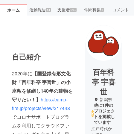
活動報告
支援者
仲間募集
コメント
ホーム
14
99+
1
自己紹介
百年料
2020年に
【国登録有形文化
亭 宇喜
財「百年料亭 宇喜世」の小
世
座敷を修繕し140年の建物を
守りたい！】
https://camp-
新潟県
他に1件の
fire.jp/projects/view/317448
プロジェク
でコロナサポートプログラ
トを掲載し
ています
ムを利用してクラウドファ
江戸時代か