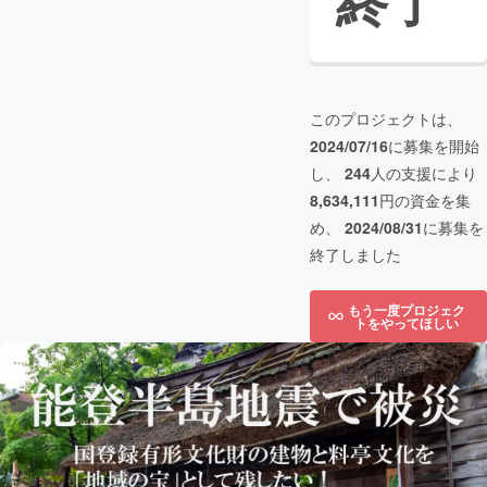
終了
このプロジェクトは、
2024/07/16
に募集を開始
し、
244
人の支援により
8,634,111
円の資金を集
め、
2024/08/31
に募集を
終了しました
もう一度プロジェク
トをやってほしい