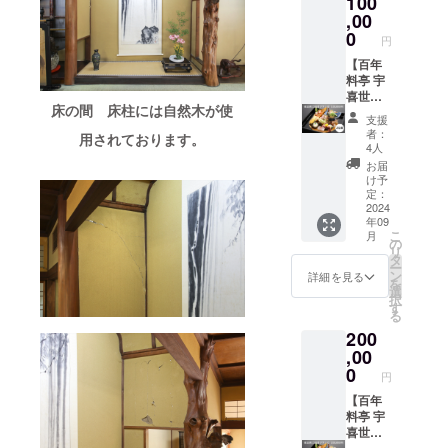
100
改修工
お名前
だきま
合】 以
事をし
（法人
す。 ■
,00
下の内
たお庭
名）を
ご支援
0
容を備
円
を眺め
公式HP
者様の
考欄に
ること
でご紹
お名前
【百年
ご記載
が出来
介させ
（法人
料亭 宇
くださ
る個室
ていた
名）を
喜世
い。 送
床の間 床柱には自然木が使
をご用
だきま
公式HP
夜会席
付先の
支援
意致し
す。備
でご紹
ご招待
お名
者：
用されております。
ます。
考欄へ
介させ
プラン
前： 送
4人
（当日
希望名
ていた
Ｂ＜2名
付先ご
お届
の予約
をご記
だきま
様＞】
住所：
け予
状況に
入くだ
す。備
■心から
定：
送付先
よりご
さい
考欄へ
感謝の
2024
電話番
年09
用意で
（辞退
希望名
気持ち
号： 送
こ
月
きない
される
をご記
を込め
の
り主の
リ
場合が
場合は
入くだ
てお礼
タ
お名
ー
ござい
その旨
さい
のメー
ン
前： 送
詳細を見る
を
ま
ご記入
（辞退
ルを送
選
り主の
択
す。）
くださ
される
信させ
す
電話番
る
＊2歳未
い） ＊
場合は
ていた
号： ----
200
満のお
掲載期
その旨
だきま
-----------
子様は
間：
ご記入
す。 ■
,00
-----------
無料。
2024年
くださ
宇喜世
0
-----------
円
2〜6歳
9月15日
い） ＊
で
-----------
のお子
から1年
掲載期
15,000
【百年
-------
様には
間掲載
間：
円相当
料亭 宇
お子様
＊掲載
2024年
の会席
喜世