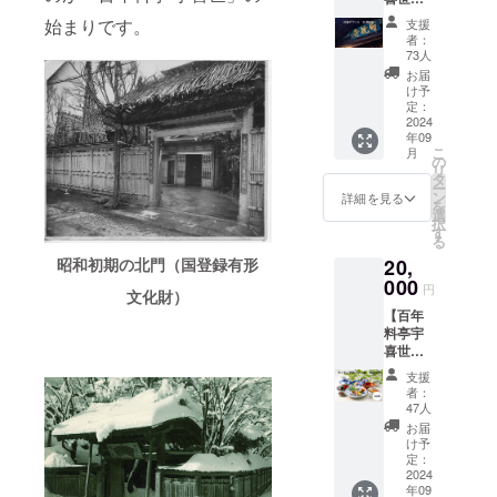
のラン
応援プ
チを1名
始まりです。
支援
ランＡ
様ご招
者：
＜
待（有
73人
10,000
効期限
お届
円＞】
2025年
け予
■心から
3月末
定：
感謝の
2024
日） ＊
年09
気持ち
2024年
こ
月
を込め
9月頃、
の
リ
てお礼
ランチ
タ
ー
のメー
ご招待
ン
詳細を見る
を
ルを送
券を郵
選
択
信させ
送させ
す
る
ていた
ていた
昭和初期の北門（国登録有形
20,
だきま
だきま
す。 ■
000
す。 ＊
円
文化財）
ご支援
ランチ
【百年
者様の
営業時
料亭宇
お名前
間：
喜世
（法人
11：30
ランチ
名）を
～14：
支援
ご招待
公式HP
00（不
者：
プラン
でご紹
定休）
47人
Ｂ＜2名
介させ
＊宇喜
お届
様＞】
ていた
世まで
け予
■心から
だきま
定：
の交通
感謝の
2024
す。備
費、宿
年09
気持ち
考欄へ