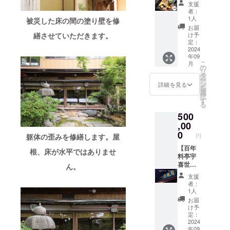
メ
方法：
9月15日
料理を2
夜会席
支援
ニュー
文字の
から1年
名ご招
ご招待
者：
をご用
み ■原
間掲載
待。
プラン
1人
被災した床の間の塗り壁を修
意しま
材料及
＊掲載
（有効
Ｃ＜4名
お届
す（当
び添加
方法：
期限
様＞】
け予
繕させていただきます。
日、別
物等の
文字の
2025年
■心から
定：
途3,000
食品表
み ■こ
3月末
感謝の
2024
年09
円/人い
示はお
のリ
日） ＊
気持ち
こ
月
ただき
届け商
ターン
2024年
を込め
の
リ
ます）
品のラ
は、応
9月頃、
てお礼
タ
ー
■ご支援
ベルに
援プラ
夜会席
のメー
ン
詳細を見る
を
者様の
表記さ
ン
ご招待
ルを送
選
択
お名前
れま
10,000
券を郵
信させ
す
る
（法人
す。商
円、
送させ
ていた
500
名）を
品開封
20,000
ていた
だきま
公式HP
前には
円、
だきま
す。 ■
,00
でご紹
必ずお
50,000
す。 ＊
宇喜世
0
躯体の歪みを修繕します。屋
円
介させ
届のリ
円、
夜会席
で
ていた
ターン
500,000
営業時
15,000
【百年
根、床が水平ではありませ
だきま
に貼付
円、
間：
円相当
料亭宇
す。備
された
1,000,0
17：00
の会席
喜世
ん。
考欄へ
ラベル
00円の
～22：
料理を4
応援プ
支援
希望名
や注意
リター
00（不
名ご招
ランＥ
者：
をご記
書きを
ンと同
定休）
待。
＜
1人
入くだ
ご確認
じ内容
＊宇喜
（有効
500,000
お届
さい
下さ
になり
世まで
期限
円＞】
け予
（辞退
い。 ----
ます。
の交通
2025年
■心から
定：
される
-----------
費、宿
3月末
感謝の
2024
年09