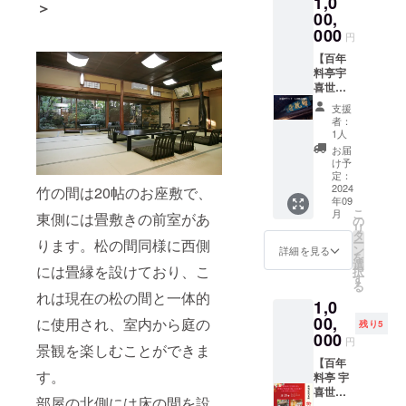
1,0
-----------
満のお
改修工
その旨
気持ち
＞
-----------
子様は
事をし
ご記入
を込め
00,
-----------
無料。
たお庭
くださ
てお礼
000
円
-----------
2〜6歳
を眺め
い） ＊
のメー
-------
のお子
ること
掲載期
ルを送
【百年
様には
が出来
間：
信させ
料亭宇
お子様
る個室
2024年
ていた
喜世
メ
をご用
9月15日
だきま
応援プ
支援
ニュー
意致し
から1年
す。 ■
ランＦ
者：
をご用
ます。
間掲載
宇喜世
＜
1人
意しま
（当日
＊掲載
で
1,000,0
お届
す（当
の予約
方法：
30,000
00円
け予
日、別
状況に
文字の
円相当
＞】 ■
定：
途3,000
よりご
み ■こ
の「新
心から
2024
竹の間は20帖のお座敷で、
年09
円/人い
用意で
のリ
潟古町
感謝の
こ
月
東側には畳敷きの前室があ
ただき
きない
ターン
芸妓」
気持ち
の
リ
ます）
場合が
は、応
柳都の
を込め
タ
ー
ります。松の間同様に西側
■ご支援
ござい
援プラ
舞と地
てお礼
ン
詳細を見る
を
者様の
ま
ン
酒を堪
のメー
選
には畳縁を設けており、こ
択
お名前
す。）
10,000
能する
ルを送
す
る
（法人
＊2歳未
円、
会 に8
信させ
れは現在の松の間と一体的
1,0
名）を
満のお
20,000
名様ご
ていた
公式HP
子様は
円、
招待。
だきま
00,
に使用され、室内から庭の
残り5
でご紹
無料。
50,000
＊開催
す。 ■
000
円
介させ
2〜6歳
円、
日時：
ご支援
景観を楽しむことができま
ていた
のお子
100,000
2024年
者様の
【百年
す。
だきま
様には
円、
11月29
お名前
料亭 宇
す。備
お子様
1,000,0
日
（法人
喜世
部屋の北側には床の間を設