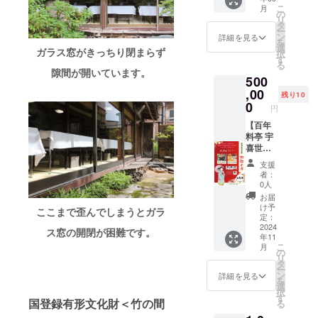
場合は
-----------
泊費は
日） ＊
気持ち
こ
月
その旨
-----------
支援者
2024年
を込め
の
リ
ご記入
-----------
様のご
9月頃、
てお礼
タ
ー
くださ
-----
負担で
夜会席
のメー
ン
詳細を見る
を
い） ＊
【贈答
お願い
ご招待
ルを送
選
ガラス窓がきっちり閉まらず
択
掲載期
用にし
致しま
券を郵
信させ
す
る
間：
た場
す。 ＊
送させ
ていた
隙間が開いています。
500
2024年
合】 以
改修工
ていた
だきま
9月15日
下の内
事をし
だきま
す。 ■
,00
残り10
から1年
容を備
たお庭
す。 ＊
ご支援
0
円
間掲載
考欄に
を眺め
夜会席
者様の
＊掲載
ご記載
ること
営業時
お名前
【百年
方法：
くださ
が出来
間：
（法人
料亭 宇
文字の
い。 送
る個室
17：00
名）を
喜世
み
付先の
をご用
～22：
公式HP
「新潟
支援
お名
意致し
00（不
でご紹
古町芸
者：
前： 送
ます。
定休）
介させ
妓」柳
0人
付先ご
（当日
＊宇喜
ていた
都の舞
お届
住所：
の予約
世まで
だきま
と地酒
け予
ここまで歪んでしまうとガラ
送付先
状況に
の交通
す。備
を堪能
定：
電話番
よりご
費、宿
考欄へ
する会
2024
ス窓の開閉が困難です。
年11
号： 送
用意で
泊費は
希望名
ご招待
こ
月
り主の
きない
支援者
をご記
プラン
の
リ
お名
場合が
様のご
入くだ
Ａ＜
タ
ー
前： 送
ござい
負担で
さい
500,000
ン
詳細を見る
を
り主の
ま
お願い
（辞退
円＞】
選
択
電話番
す。）
致しま
される
■心から
す
国登録有形文化財＜竹の間
る
号： ----
＊2歳未
す。 ＊
場合は
感謝の