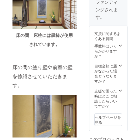
場合は
ある代
み ■こ
の「新
ファンディ
その旨
表的な
のリ
潟古町
ングされま
ご記入
地酒を
ターン
芸妓」
くださ
堪能す
は、応
柳都の
す。
い） ＊
る会で
援プラ
舞と地
掲載期
す。 ＊
ン
酒を堪
間：
人数追
10,000
能する
支援に関するよ
床の間 床柱には黒柿が使用
2024年
加は可
円、
会 に16
くある質問
9月15日
能です
20,000
名様ご
されています。
から1年
がご相
円、
招待。
手数料はいく
間掲載
談下さ
50,000
＊開催
らかかります
＊掲載
い。
円、
日時：
か？
方法：
（追加
100,000
2024年
文字の
する場
円、
11月29
目標金額に届
床の間の塗り壁や前室の壁
み
合は、
500,000
日
かなかった場
当日別
円のリ
（金）
を修繕させていただきま
合どうなりま
途
ターン
受付
すか？
す。
18,000
と同じ
17：00
円/人い
内容に
～ 古
支援で困った
ただき
なりま
町芸妓
時はどこに相
ます）
す。
の踊り
談したらいい
＊宇喜
鑑賞
ですか？
世まで
18：00
の交通
～ お
ヘルプページを
費、宿
食事
見る
泊費は
18：30
支援者
～20：
様のご
30 ＊宇
このプロジェクト