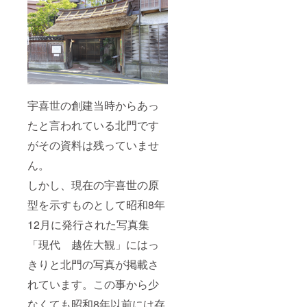
古町芸
妓」柳
都の舞
と地酒
を堪能
する会
500,000
円のリ
ターン
と同じ
宇喜世の創建当時からあっ
内容に
なりま
たと言われている北門です
す。
がその資料は残っていませ
ん。
しかし、現在の宇喜世の原
型を示すものとして昭和8年
12月に発行された写真集
「現代 越佐大観」にはっ
きりと北門の写真が掲載さ
れています。この事から少
なくても昭和8年以前には存