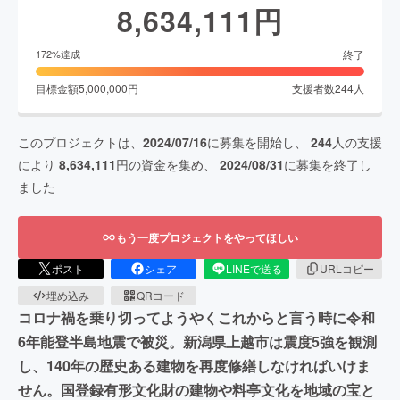
8,634,111
円
終了
172
%達成
目標金額
5,000,000
円
支援者数
244
人
このプロジェクトは、
2024/07/16
に募集を開始し、
244
人の支援
により
8,634,111
円の資金を集め、
2024/08/31
に募集を終了し
ました
もう一度プロジェクトをやってほしい
ポスト
シェア
LINEで送る
URLコピー
埋め込み
QRコード
コロナ禍を乗り切ってようやくこれからと言う時に令和
6年能登半島地震で被災。新潟県上越市は震度5強を観測
し、140年の歴史ある建物を再度修繕しなければいけま
せん。国登録有形文化財の建物や料亭文化を地域の宝と