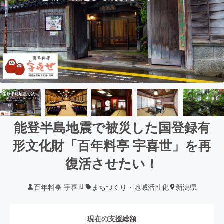
能登半島地震で被災した国登録有
形文化財「百年料亭 宇喜世」を再
復活させたい！
百年料亭 宇喜世
まちづくり・地域活性化
新潟県
現在の支援総額