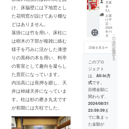
考欄へ
メ
00円の
（金）
名）を
「新潟
支援
希望名
ニュー
リター
受付
公式HP
古町芸
者：
け、床脇壁には下地窓とし
をご記
をご用
ンと同
17：00
でご紹
妓」柳
0人
入くだ
意しま
じ内容
～ 古
介させ
都の舞
た花明窓が設けてあり棚な
お届
さい
す（当
になり
町芸妓
ていた
と地酒
け予
（辞退
日、別
ます。
の踊り
だきま
を堪能
どはありません。
定：
される
途3,000
鑑賞
す。備
する会
2024
年11
落掛には竹を用い、床柱に
場合は
円/人い
18：00
考欄へ
ご招待
こ
月
その旨
ただき
～ お
希望名
プラン
の
リ
は樹木の下部が複雑に絡む
ご記入
ます）
食事
をご記
Ｂ＜
タ
ー
くださ
■ご支援
18：30
入くだ
1,000,0
ン
詳細を見る
様子を巧みに活かした漆塗
を
い） ＊
者様の
～20：
さい
00円
選
択
掲載期
お名前
30 ＊宇
（辞退
＞】 ■
す
りの黒柿の木を用い、料亭
る
間：
（法人
喜世の
される
心から
このプロ
2024年
名）を
大広間
場合は
感謝の
の客室として趣向を凝らし
ジェクト
9月15日
公式HP
で古町
その旨
気持ち
た意匠になっています。
から1年
でご紹
芸妓の
ご記入
を込め
は、
All-In方
間掲載
介させ
日本舞
くださ
てお礼
内法高には長押を廻し、天
式
です。
＊掲載
ていた
踊を鑑
い） ＊
のメー
方法：
だきま
賞し、
掲載期
ルを送
目標金額に
井は棹縁天井になっていま
文字の
す。備
新潟県
間：
信させ
関わらず、
み
考欄へ
産の食
2024年
ていた
す。柱は杉の磨き丸太です
希望名
材を使
9月15日
だきま
2024/08/31
をご記
用した
から1年
す。 ■
が初期には方柱でした。
23:59:59
ま
入くだ
会席料
間掲載
宇喜世
さい
理と上
＊掲載
で
でに集まっ
（辞退
越妙高
方法：
30,000
た金額が
される
地区に
文字の
円相当