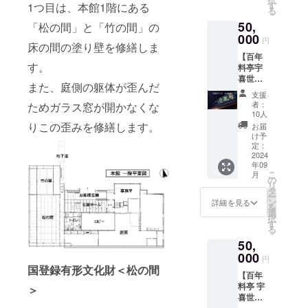
ルを送
送させ
す
1つ目は、本館1階にある
援プラ
表記さ
場合は
る
信させ
ていた
ン
れま
その旨
50,
ていた
「松の間」と「竹の間」の
だきま
10,000
す。商
ご記入
だきま
000
す。 ＊
円、
品開封
円
くださ
床の間の塗り壁を修繕しま
す。 ■
ランチ
50,000
前には
い） ＊
【百年
名物冷
営業時
円、
必ずお
掲載期
す。
料亭宇
凍うな
間：
100,000
届のリ
間：
喜世
ぎ蒲
11：30
円、
ターン
また、庭側の躯体が歪んだ
2024年
応援プ
焼 3尾
～14：
500,000
に貼付
支援
9月15日
ランＣ
を送ら
00（不
円、
者：
ためガラス窓が開かなくな
された
から1年
＜
せてい
定休）
10人
1,000,0
ラベル
間掲載
50,000
ただき
りこの歪みを修繕します。
＊宇喜
00円の
お届
や注意
＊掲載
円＞】
ます。
世まで
け予
リター
書きを
方法：
■心から
（ご贈
定：
の交通
ンと同
ご確認
文字の
感謝の
2024
答用に
費、宿
じ内容
下さ
み
年09
気持ち
もご利
泊費は
になり
い。 ----
こ
月
を込め
用いた
の
支援者
ます。
-----------
リ
てお礼
だけま
タ
様のご
-----------
ー
のメー
す。）
ン
負担で
詳細を見る
-----------
を
ルを送
■ご支援
選
お願い
-----------
択
信させ
者様の
す
致しま
-----
る
ていた
お名前
す。 ＊
【贈答
50,
だきま
（法人
改修工
用にし
す。 ■
000
名）を
事をし
円
た場
ご支援
公式HP
国登録有形文化財＜松の間
たお庭
合】 以
【百年
者様の
でご紹
を眺め
下の内
料亭 宇
お名前
＞
介させ
ること
容を備
喜世
（法人
ていた
が出来
考欄に