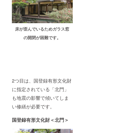
だきま
す。備
考欄へ
希望名
をご記
入くだ
床が歪んでいるためガラス窓
さい
（辞退
の開閉が困難です。
される
場合は
その旨
ご記入
くださ
い） ＊
掲載期
間：
2024年
2つ目は、国登録有形文化財
9月15日
から1年
に指定されている「北門」
間掲載
＊掲載
も地震の影響で傾いてしま
方法：
文字の
い修繕が必要です。
み ■こ
のリ
ターン
国登録有形文化財＜北門＞
は、
「新潟