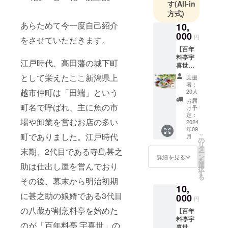
す
(All-in
方式)
あらためて今一度自己紹介
10,
000
円
をさせていただきます。
【百年
料亭宇
江戸時代、高田藩の城下町
喜世
ランチ
として栄えたここ新潟県上
支援
ご招待
者：
プラン
越市仲町は「田端」という
20人
Ａ＜1名
お届
町名で呼ばれ、主に魚の市
様＞】
け予
■心から
定：
場や卸業を営むお店の多い
感謝の
2024
年09
気持ち
町でありました。江戸時代
こ
月
を込め
の
リ
てお礼
タ
末期、2代目である寺島甚之
ー
のメー
ン
詳細を見る
を
ルを送
選
助は仕出し屋を営んでおり
択
信させ
す
る
ていた
その後、幕末から明治初期
10,
だきま
に甚之助の娘婿である3代目
す。 ■
000
円
宇喜世
の八蔵が割烹料亭を始めた
【百年
で3,000
料亭宇
円相当
のが「百年料亭 宇喜世」の
喜世