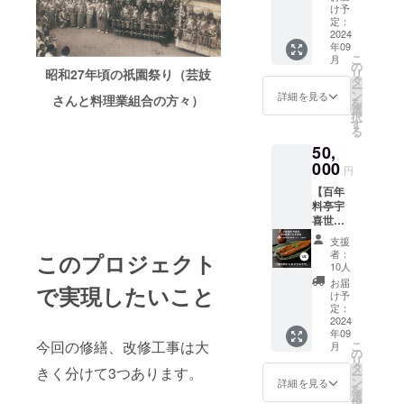
＊掲載
様＞】
ていた
をご記
け予
（当日
方法：
■心から
だきま
定：
入くだ
の予約
文字の
感謝の
2024
す。備
さい
状況に
み
年09
気持ち
考欄へ
（辞退
よりご
こ
月
を込め
希望名
の
される
用意で
昭和27年頃の祇園祭り（芸妓
リ
てお礼
をご記
タ
場合は
きない
ー
のメー
入くだ
ン
その旨
詳細を見る
場合が
さんと料理業組合の方々）
を
ルを送
さい
選
ご記入
ござい
択
信させ
（辞退
す
くださ
ま
る
ていた
される
い） ＊
す。）
50,
だきま
場合は
掲載期
■ご支援
す。 ■
000
その旨
間：
者様の
円
宇喜世
ご記入
2024年
お名前
【百年
で8,000
くださ
9月15日
（法人
料亭宇
円相当
い） ＊
から1年
名）を
喜世
のラン
掲載期
間掲載
公式HP
名物冷
チを2名
間：
＊掲載
でご紹
支援
凍うな
様ご招
2024年
方法：
者：
このプロジェクト
介させ
ぎ蒲焼
待（有
9月15日
10人
文字の
ていた
プラン
効期限
から1年
み ■原
お届
だきま
で実現したいこと
Ｂ＜3尾
2025年
間掲載
け予
材料及
す。備
＞】 ■
3月末
定：
＊掲載
び添加
考欄へ
心から
2024
日） ＊
方法：
物等の
希望名
年09
感謝の
2024年
文字の
食品表
をご記
今回の修繕、改修工事は大
こ
月
気持ち
9月頃、
の
み ■こ
示はお
入くだ
リ
を込め
ランチ
タ
のリ
届け商
きく分けて3つあります。
さい
ー
てお礼
ご招待
ン
ターン
詳細を見る
品のラ
（辞退
を
のメー
券を郵
選
は、応
ベルに
される
択