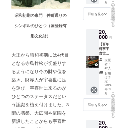
泊費は
こ
月
を込め
希望名
の
支援者
リ
てお礼
をご記
タ
様のご
ー
のメー
入くだ
ン
負担で
詳細を見る
昭和初期の東門 仲町通りの
を
ルを送
さい
選
お願い
択
信させ
（辞退
す
致しま
る
シンボルのひとつ（国登録有
ていた
される
す。 ＊
20,
だきま
場合は
改修工
形文化財）
す。 ■
000
その旨
事をし
円
宇喜世
ご記入
たお庭
【百年
で3,000
くださ
を眺め
料亭宇
円相当
い） ＊
ること
喜世
のラン
大正から昭和初期には4代目
掲載期
が出来
名物冷
チを2名
間：
る個室
支援
となる寺島竹松が切盛りす
凍うな
様ご招
2024年
をご用
者：
ぎ蒲焼
待（有
9月15日
42人
意致し
るようになり今の財や位を
プラン
効期限
から1年
ます。
お届
Ａ＜1尾
2025年
間掲載
け予
（当日
築き、財界人が宇喜世に足
＞】 ■
3月末
定：
＊掲載
の予約
心から
2024
日） ＊
方法：
状況に
を運び、宇喜世に来るのが
年09
感謝の
2024年
文字の
よりご
こ
月
気持ち
9月頃、
の
ひとつのステータスだとい
み ■こ
用意で
リ
を込め
ランチ
タ
のリ
きない
ー
てお礼
う認識を植え付けました。3
ご招待
ン
ターン
詳細を見る
場合が
を
のメー
券を郵
選
は、応
ござい
択
階の増築、大広間や庭園を
ルを送
送させ
す
援プラ
ま
る
信させ
ていた
ン
す。）
新設したことからも宇喜世
20,
ていた
だきま
20,000
■ご支援
だきま
000
す。 ＊
円、