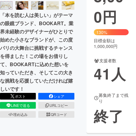
0
円
まちづくり・地域活性化
「本を読む人は美しい」がテーマ
の眼鏡ブランド、BOOKART。業
CAMPFIRE for Social Good
CAMPFIRE Creation
界未経験のデザイナーがひとりで
130%
CAMPFIREふるさと納税
machi-ya
コミュニティ
始めた小さなブランドが、この度
目標金額は
1,000,000円
パリの大舞台に挑戦するチャンス
を得ました！この場をお借りし
支援者数
て、BOOKARTに込めた想いを
41
人
知っていただき、そしてこの大き
な挑戦を応援していただければ嬉
しいです！
募集終了まで残
ポスト
シェア
り
LINEで送る
URLコピー
終了
埋め込み
QRコード