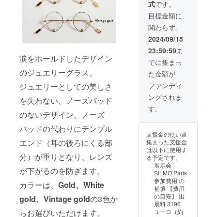
式
です。
る特別
が同封
♢Size
なデザ
されま
レンズ
目標金額に
イン。
す。 3
幅
関わらず、
カラー
色のお
43mm /
はゴー
色から
ブリッ
2024/09/15
ルドで
お選び
ジ幅
23:59:59
ま
す。
くださ
22mm /
涙をホールドしたデザイン
♢Mater
い。
テンプ
でに集まっ
ial チタ
♢Mater
ル長
のジュエリーグラス。
た金額が
ン合金 /
ial チタ
150mm
ベータ
ン / チタ
/ フロン
ファンディ
ジュエリーとしての美しさ
チタン /
ン合金 /
ト幅
ングされま
合金 / ス
ベータ
を失わない、ノーズパッド
125mm
テンレ
チタン /
※度なし
す。
ス
のないデザイン。ノーズ
合金 / ブ
のクリ
♢Size
ロンズ /
アレン
パッドの代わりにテンプル
レンズ
ステン
ズが
支援金の使い道
幅
レス /
入った
エンド（耳の後ろにくる部
集まった支援金
42mm /
Swarov
状態で
は以下に使用す
ブリッ
ski クリ
のお届
分）が重りとなり、レンズ
る予定です。
ジ幅
スタル
けとな
展示会
22mm /
♢Size
りま
が下がるのを防ぎます。
SILMO Paris
テンプ
レンズ
す。レ
参加費用 の
ル長
カラーは、
Gold、White
幅
ンズの
補填 【費用
150mm
41mm /
交換に
の目安】 出
gold、Vintage gold
の3色か
/ フロン
ブリッ
ついて
展料 3196
ト幅
ジ幅
は最寄
ユーロ（約
らお選びいただけます。
125mm
22mm /
りの眼