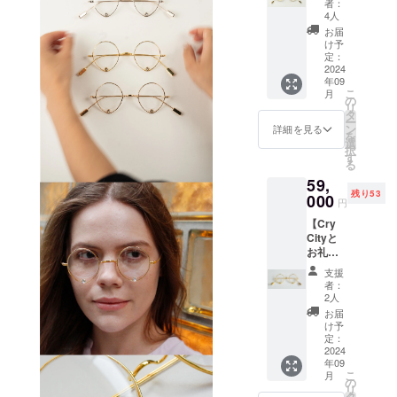
者：
れたシ
30mm×
4人
ンプル
厚さ
お届
さが魅
1mm ※
け予
力の
リター
定：
Classic
2024
ンのお
年09
にお礼
届けに
こ
月
の絵手
ついて
の
リ
紙を添
は9月下
タ
ー
えてお
旬を予
ン
詳細を見る
を
届けい
定して
選
択
たしま
おりま
す
る
す。 プ
すが、
59,
レゼン
多少前
残り53
トラッ
000
後する
円
ピング
可能性
【Cry
も対応
がござ
Cityと
可能で
います
お礼の
すの
絵手
で、ご
支援
紙】
希望の
者：
BOOKA
際は備
2人
RTの代
考欄に
お届
表作Cry
ご記載
け予
Cityに
くださ
定：
お礼の
2024
い。 ユ
年09
絵手紙
ニセッ
こ
月
を添え
クスに
の
リ
てお届
着用い
タ