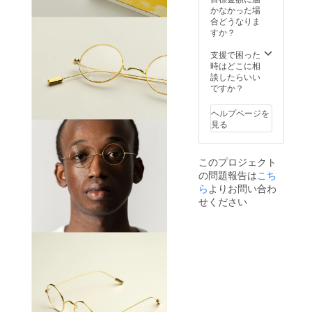
けとな
さい。
かなかった場
了承く
りま
※商品の
合どうなりま
ださ
す。レ
発送時
すか？
い。 ※
ンズの
期に
リター
交換に
よって
支援で困った
ンのお
関して
は、掲
時はどこに相
届けに
は最寄
載写真
談したらいい
ついて
りの眼
と実物
ですか？
は9月下
鏡店で
に若干
旬を予
ご対応
の違い
定して
ヘルプページを
いただ
が生じ
おりま
見る
くか、
る場合
すが、
BOOKA
がござ
多少前
RT公式
います
後する
このプロジェクト
HPをご
（ロ
可能性
の問題報告は
確認く
こち
ゴ・認
がござ
ださ
証マー
ら
よりお問い合わ
いま
い。 ※
クの記
す。
せください
提供時
載な
期は１
ど）。
年以内
予めご
の予定
了承く
です
ださ
が、あ
い。 ※
くまで
リター
も目安
ンのお
となり
届けに
ます。
ついて