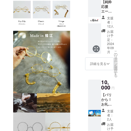
【純粋
る。
応援
エー
「美しさは
ル】 感
支援
謝の気
内面からに
者：
持ちを
12人
じみ出る」
込め
お届
「年を重ね
て、展
け予
示会の
定：
るごとに、
ご報告
2024
人は魅力的
年09
とお礼
こ
月
のメッ
になってゆ
の
リ
セージ
タ
く」
ー
をメー
ン
詳細を見る
を
ニューヨー
ルにて
選
択
お送り
す
クで出会っ
る
いたし
た美しさへ
10,
ます。
の視点に感
000
円
銘を受け、
【パリ
日本に帰国
から！
お礼の
後2017年に
絵手
支援
アイジュエ
紙】 絵
者：
リーブラン
手紙に
2人
お礼の
ド、
お届
メッ
け予