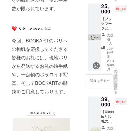
現地パ
25,
リより
数が限られています。
残り29
お送り
000
円
いたし
【ブッ
ます。
クマー
クとお
礼の絵
支援
手紙】
者：
今回、BOOKARTのパリへ
本を飾
1人
るジュ
の挑戦を応援してくださる
お届
エリー
け予
のよう
定：
皆様のお礼には、現地パリ
なブッ
2024
年09
から発送するお礼の絵手紙
クマー
こ
月
クにお
の
リ
や、一点物のポラロイド写
礼の絵
タ
ー
手紙を
ン
詳細を見る
真、そしてBOOKARTの眼
を
添えて
選
択
お送り
す
鏡をご用意しております。
る
させて
39,
頂きま
残り51
す。 ♢
000
円
素材：
【Class
真鍮
icとお
♢Size
礼の絵
：縦
手紙】
51mm×
支援
洗練さ
横