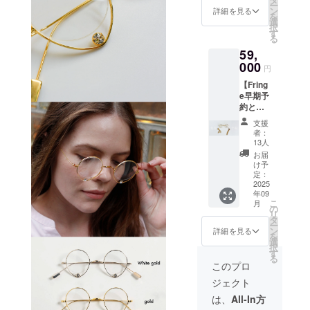
ー
けいた
ただけ
ン
詳細を見る
を
しま
る、
選
択
す。 プ
BOOKA
す
る
レゼン
RTのク
59,
トラッ
ラシッ
ピング
000
クモデ
円
も対応
ル。 商
【Fring
可能で
品には
e早期予
すの
眼鏡
約とお
で、ご
ケース
礼の絵
希望の
とメガ
支援
手紙】
際は備
ネ拭き
者：
販売予
考欄に
が同封
13人
定価格
ご記載
されま
お届
68,000
くださ
す。 3
け予
円→早
い。 涙
定：
色のお
期予約
2025
をホー
色から
年09
割引価
ルドし
お選び
こ
月
格
たデザ
の
くださ
リ
59,000
インの
タ
い。
ー
円 イヤ
ジュエ
ン
♢Mater
詳細を見る
を
リング
リーグ
選
ial チタ
択
をして
ラス。
す
ン合金 /
る
いるよ
商品に
ベータ
このプロ
うに耳
は眼鏡
チタン /
ジェクト
元でフ
ケース
合金 / ス
リンジ
とメガ
テンレ
は、
All-In方
が揺れ
ネ拭き
ス