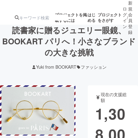
新
ロ
規
グ
会
プロジェクトを掲
はじ
プロジェクト
/
載するには
める
をさがす
イ
員
ン
登
読書家に贈るジュエリー眼鏡、
録
BOOKART パリへ！小さなブランド
の大きな挑戦
人気のプロ
注目のリ
注目の新着プロ
募集終了が近いプ
もうすぐ公開
ジェクト
ターン
ジェクト
ロジェクト
されます
Yuki from BOOKART
ファッション
アート・写真
音楽
現在の支援総
テクノロジー・ガジェット
ゲーム・サ
額
1,30
映像・映画
書籍・雑誌
8,00
ビジネス・起業
チャレンジ