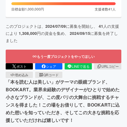
目標金額
1,000,000
円
支援者数
41
人
このプロジェクトは、
2024/07/09
に募集を開始し、
41
人の支援
により
1,308,000
円の資金を集め、
2024/09/15
に募集を終了し
ました
もう一度プロジェクトをやってほしい
ポスト
シェア
LINEで送る
URLコピー
埋め込み
QRコード
「本を読む人は美しい」がテーマの眼鏡ブランド、
BOOKART。業界未経験のデザイナーがひとりで始めた
小さなブランドが、この度パリの大舞台に挑戦するチャ
ンスを得ました！この場をお借りして、BOOKARTに込
めた想いを知っていただき、そしてこの大きな挑戦を応
援していただければ嬉しいです！