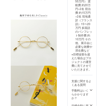
55万円） 渡
※予約商
テンプ
鏡店、
航費 約20万
品につ
ル長
または
円×2名 宿泊
き掲載
150mm
BOOKA
費 約15万円
写真と
/ フロン
RT公式
×2名 現地通
実物に
ト幅
サイト
訳（フランス
若干の
120mm
をご確
語）15〜20
違いが
※度なし
認くだ
万円 多国語
生じる
のクリ
さい。
のパンフレッ
場合が
アレン
※商品の
ト制作費 約
ござい
ズが
発送時
10万円 その
ます
入った
期に
他、展示会に
（ロ
状態で
よって
必要な雑費や
ゴ・認
のお届
は、掲
滞在費など
証マー
けとな
載写真
※目標金額を超
クの記
りま
と実物
えた場合はプロ
載な
す。レ
に若干
ジェクトの運営
ど）。
ンズの
の違い
費に充てさせて
予めご
交換に
が生じ
いただきます。
了承く
ついて
る場合
ださ
は最寄
がござ
い。 ※
りの眼
います
支援に関するよ
度なし
鏡店、
（ロ
くある質問
のクリ
または
ゴ・認
アレン
BOOKA
手数料はいく
証マー
ズが
RT公式
らかかります
クの記
入った
サイト
か？
載な
状態で
をご確
ど）。
のお届
認くだ
目標金額に届
予めご