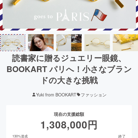
読書家に贈るジュエリー眼鏡、
BOOKART パリへ！小さなブラン
ドの大きな挑戦
Yuki from BOOKART
ファッション
現在の支援総額
1,308,000
円
終了
130
%達成