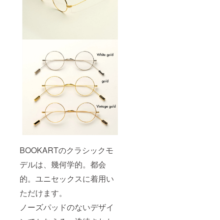
完成次
は9月下
第ご予
旬を予
約のも
定して
のを優
おりま
先に発
すが、
送させ
多少前
て頂き
後する
ます。
可能性
がござ
いま
す。
BOOKARTのクラシックモ
デルは、幾何学的。都会
的。ユニセックスに着用い
ただけます。
ノーズパッドのないデザイ