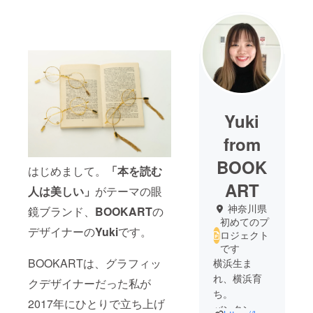
Yuki
from
BOOK
はじめまして。
「本を読む
ART
人は美しい」
がテーマの眼
神奈川県
鏡ブランド、
BOOKART
の
初めてのプ
デザイナーの
Yuki
です。
ロジェクト
です
BOOKARTは、グラフィッ
横浜生ま
れ、横浜育
クデザイナーだった私が
ち。
2017年にひとりで立ち上げ
バンタンデ