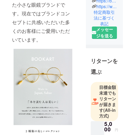
https://bookartjewelry.com/
た小さな眼鏡ブランドで
ザイン研究
https://www.instagram.com/bookartjewelry/
所卒。
特定商取引
す。現在ではブランドコン
法に基づく
セプトに共感いただいた多
表記
横浜、東京
メッセー
くのお客様にご愛用いただ
でグラ
ジを送る
フィックデ
いています。
ザイナーと
して活動
し、その後
リターンを
ニューヨー
選ぶ
クへ。
美術館のポ
スターデザ
目標金額
インや、本
未達でも
の装丁、イ
リターン
が届きま
ベントや店
す
(All-in
舗のアート
方式)
ディレク
5,0
ションなど
00
円
を手掛け