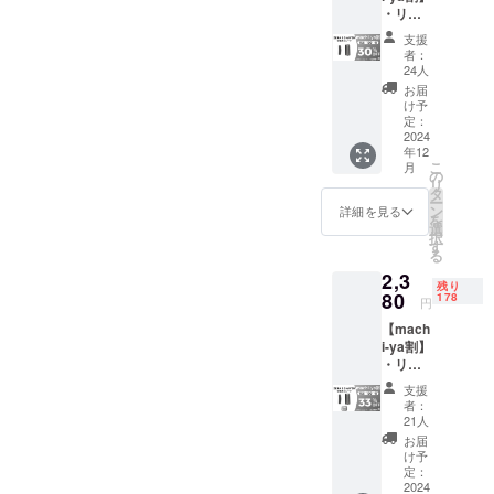
頂いた
・リ
す。 ※
が向上
上でご
ターン
ご注文
した場
支援頂
支援
内容：
状況、
合、正
けます
者：
ZERA S
使用部
規販売
24人
様お願
SHAVE
材の供
価格が
い致し
お届
R 交換
給状
販売予
け予
ます。
用ブ
況、製
定：
定価格
2025年
レード
2024
造工程
より下
01月頃
年12
×１セッ
上の都
がる可
からオ
こ
月
ト ・一
合等に
の
能性も
ンライ
リ
般販売
より出
タ
ござい
ン
ー
予定価
荷時期
ン
ます。
詳細を見る
ショッ
を
格：
が遅れ
選
類似商
プなど
択
1,780円
る場合
す
品が発
にて一
る
※リター
があり
生する
般販売
2,3
ンはす
ます。
可能性
開始予
残り
べて
80
※皆様の
178
があり
定で
円
税・送
支援に
ます。
す。
【mach
料込み
より量
ご了承
i-ya割】
の金額
産効率
頂いた
・リ
になり
が向上
上でご
ターン
ます。
した場
支援頂
支援
内容：
※ご注文
合、正
けます
者：
ZERA S
状況、
規販売
21人
様お願
SHAVE
使用部
価格が
い致し
お届
R 交換
材の供
販売予
け予
ます。
用ブ
給状
定：
定価格
2025年
レード
2024
況、製
より下
01月頃