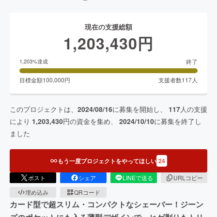
現在の支援総額
1,203,430
円
終了
1,203
%達成
目標金額
100,000
円
支援者数
117
人
このプロジェクトは、
2024/08/16
に募集を開始し、
117
人の支援
により
1,203,430
円の資金を集め、
2024/10/10
に募集を終了し
ました
もう一度プロジェクトをやってほしい
24
ポスト
シェア
LINEで送る
URLコピー
埋め込み
QRコード
カード型で超スリム・コンパクトなシェーバー！ジーン