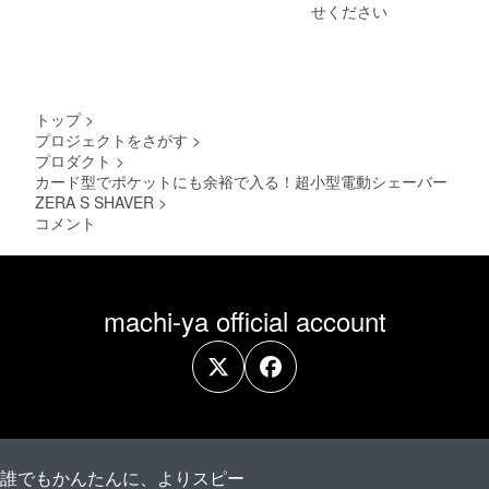
上でご
せください
支援頂
けます
様お願
い致し
ます。
2025年
トップ
>
01月頃
プロジェクトをさがす
>
からオ
プロダクト
>
ンライ
ン
カード型でポケットにも余裕で入る！超小型電動シェーバー
ショッ
ZERA S SHAVER
>
プなど
コメント
にて一
般販売
開始予
定で
す。
machi-ya official account
誰でもかんたんに、よりスピー