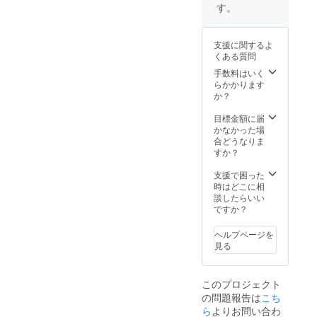
が遅れ
類似商
ショッ
す。
る場合
品が発
プなど
があり
生する
にて一
ます。
可能性
般販売
支援に関するよ
※皆様の
があり
開始予
くある質問
支援に
ます。
定で
より量
ご了承
手数料はいく
す。
産効率
頂いた
らかかります
が向上
上でご
か？
した場
支援頂
合、正
けます
目標金額に届
規販売
様お願
かなかった場
価格が
い致し
合どうなりま
販売予
ます。
すか？
定価格
2025年
より下
01月頃
支援で困った
がる可
からオ
時はどこに相
能性も
ンライ
談したらいい
ござい
ン
ですか？
ます。
ショッ
類似商
プなど
ヘルプページを
品が発
にて一
見る
生する
般販売
可能性
開始予
があり
定で
このプロジェクト
ます。
す。
の問題報告は
こち
ご了承
頂いた
ら
よりお問い合わ