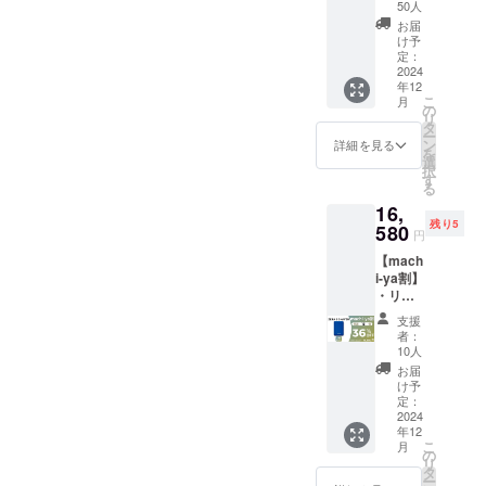
ZERA S
状況、
50人
SHAVE
使用部
お届
R ×１
材の供
け予
セット
給状
定：
・一般
2024
況、製
年12
販売予
造工程
こ
月
定価
上の都
の
リ
格：
合等に
タ
ー
12,980
より出
ン
詳細を見る
を
円 ※リ
荷時期
選
択
ターン
が遅れ
す
る
はすべ
る場合
16,
て税・
があり
残り5
送料込
580
ます。
円
みの金
※皆様の
【mach
額にな
支援に
i-ya割】
りま
より量
・リ
す。 ※
産効率
ターン
ご注文
が向上
支援
内容：
状況、
した場
者：
ZERA S
使用部
合、正
10人
SHAVE
材の供
規販売
お届
R ×２
給状
価格が
け予
セット
況、製
定：
販売予
・一般
2024
造工程
定価格
年12
販売予
上の都
より下
こ
月
定価
合等に
の
がる可
リ
格：
より出
タ
能性も
ー
25,960