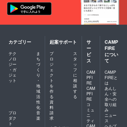
カテゴリー
起案サポート
サ
CAMP
ー
FIRE
テク
ま
プ
ス
ビ
につい
ノロ
ち
ロ
タ
ス
て
ジー
づ
ジ
ッ
・ガ
く
ェ
フ
CAM
CAMP
ジェ
り
ク
に
PFI
FIREと
ット
・
ト
相
RE
は
地
を
談
CAM
あんし
域
作
す
PFI
ん・安
活
る
る
RE
全への
性
資
コ
取り組
化
料
ミュ
み
プロ
音
請
ニ
ニュー
ダク
楽
求
ティ
ス
ト
CAM
ヘルプ