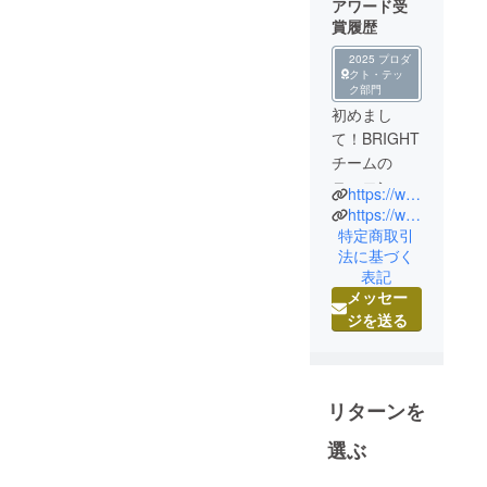
アワード受
いました。替え
賞履歴
刃などの消耗品
2025 プロダ
は今後下記のサ
クト・テッ
ク部門
イトで販売させ
初めまし
て頂きます。ま
て！BRIGHT
た、不明なとこ
チームの
ろがございまし
ニュエンで
https://www.brightdiy.jp/
たら、ご連絡く
す。
https://www.instagram.com/brightdiyjp/
ださい。
中国の総合
特定商取引
https://www.brig
法に基づく
家電メー
表記
htdiy.jp/
カー向けに
メッセー
人気製品を
ジを送る
多数製造し
た実績のあ
る製品を、
日本の皆様
リターンを
にも是非体
選ぶ
験していた
だきたくプ