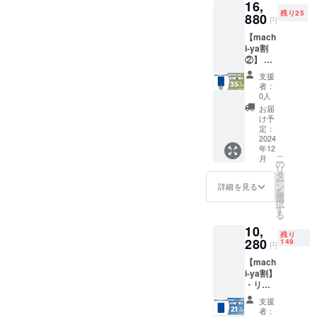
16,
ロジェクト
残り25
880
円
を立ち上げ
ました。
【mach
i-ya割
最新のテク
②】 ・
ノロジー
リター
支援
ン内
で、皆さん
者：
容：
0人
の生活をよ
ZERA S
お届
り豊かに、
SHAVE
け予
R ×２
定：
快適にする
セット
2024
ことが弊社
年12
・一般
こ
月
の理念で
販売予
の
リ
定価
タ
す。
ー
格：
ン
詳細を見る
を
どうぞよろ
25,960
選
択
円 ※リ
しくお願い
す
る
ターン
致します！
10,
はすべ
残り
て税・
280
149
円
送料込
【mach
みの金
i-ya割】
額にな
・リ
りま
ターン
す。 ※
支援
内容：
ご注文
者：