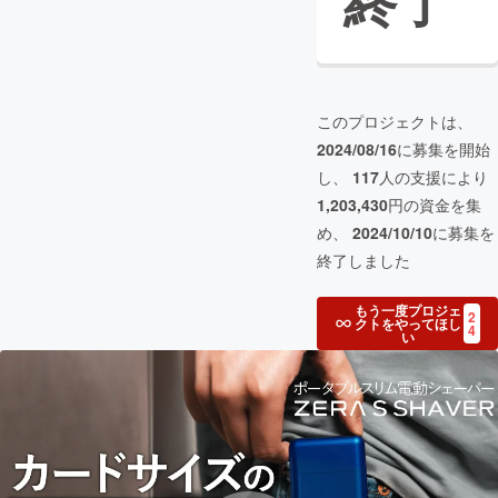
終了
このプロジェクトは、
2024/08/16
に募集を開始
し、
117
人の支援により
1,203,430
円の資金を集
め、
2024/10/10
に募集を
終了しました
もう一度プロジェ
2
クトをやってほし
4
い