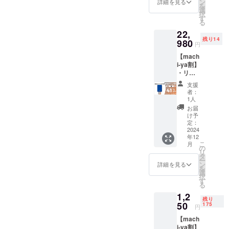
荷時期
ン
ござい
詳細を見る
を
円 ※リ
が遅れ
選
ます。
択
ターン
る場合
す
類似商
る
はすべ
があり
品が発
22,
て税・
ます。
生する
残り14
送料込
980
※皆様の
可能性
円
みの金
支援に
があり
【mach
額にな
より量
ます。
i-ya割】
りま
産効率
ご了承
・リ
す。 ※
が向上
頂いた
ターン
ご注文
した場
上でご
支援
内容：
状況、
合、正
支援頂
者：
ZERA S
使用部
規販売
1人
けます
SHAVE
材の供
価格が
様お願
お届
R ×３
給状
販売予
け予
い致し
セット
況、製
定：
定価格
ます。
・一般
2024
造工程
より下
2025年
年12
販売予
上の都
がる可
01月頃
こ
月
定価
合等に
の
能性も
からオ
リ
格：
より出
タ
ござい
ンライ
ー
38,940
荷時期
ン
ます。
詳細を見る
ン
を
円 ※リ
が遅れ
選
類似商
ショッ
択
ターン
る場合
す
品が発
プなど
る
はすべ
があり
生する
にて一
1,2
て税・
ます。
可能性
般販売
残り
送料込
50
※皆様の
175
があり
開始予
円
みの金
支援に
ます。
定で
【mach
額にな
より量
ご了承
す。
i-ya割】
りま
産効率