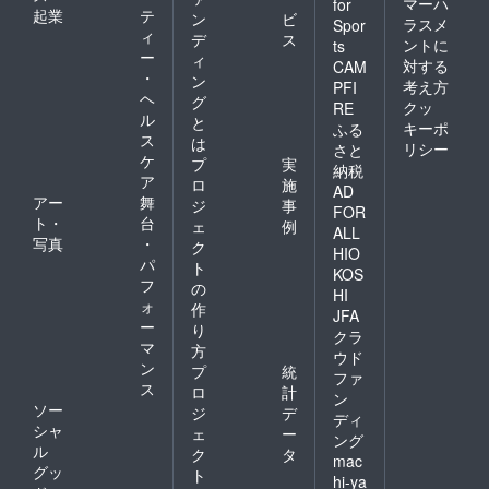
マーハ
for
起業
テ
ン
ビ
ラスメ
Spor
ィ
デ
ス
ントに
ts
ー
ィ
対する
CAM
・
ン
考え方
PFI
ヘ
グ
クッ
RE
ル
と
キーポ
ふる
ス
は
リシー
さと
ケ
プ
実
納税
ア
ロ
施
AD
アー
舞
ジ
事
FOR
ト・
台
ェ
例
ALL
写真
・
ク
HIO
パ
ト
KOS
フ
の
HI
ォ
作
JFA
ー
り
クラ
マ
方
ウド
ン
プ
統
ファ
ス
ロ
計
ン
ソー
ジ
デ
ディ
シャ
ェ
ー
ング
ル
ク
タ
mac
グッ
ト
hi-ya