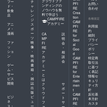
クラウドファ
フー
チ
PFI
お問い
ンディングの
ド・
ャ
RE
合わせ
ノウハウを無
飲食
レ
Crea
料で学ぼう
店
ン
tion
各種規定
CAMPFIRE
ジ
CAM
アカデミー
アニ
ス
利用規
PFI
メ・
ポ
約
RE
漫画
ー
CA
説
細則
for
ツ
MP
明
プライ
Soci
ファ
映
FI
会
バシー
al
ッ
像
RE
・
ポリ
Goo
ショ
・
ア
相
シー
d
ン
映
カ
談
特定商
CAM
画
デ
会
取引法
PFI
ゲー
書
ミ
に基づ
RE
ム・
籍
ー
く表記
for
サー
・
と
情報セ
Ente
ビス
雑
は
キュリ
rtain
開発
誌
ク
サ
ティ方
men
出
ラ
ポ
針
t
版
ウ
ー
反社基
CAM
ビジ
ビ
ド
ト
本方針
PFI
ネ
ュ
フ
サ
カスタ
RE
ス・
ー
ァ
ー