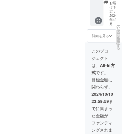
SHAVE
材の供
規販売
様お願
お届
R ×１
給状
価格が
け予
い致し
セット
況、製
定：
販売予
ます。
・一般
2024
造工程
定価格
2025年
年12
販売予
上の都
より下
01月頃
こ
月
定価
合等に
の
がる可
からオ
リ
格：
より出
タ
能性も
ンライ
ー
12,980
荷時期
ン
ござい
詳細を見る
ン
を
円 ※リ
が遅れ
選
ます。
ショッ
択
ターン
る場合
す
類似商
プなど
る
はすべ
があり
品が発
このプロ
にて一
て税・
ます。
生する
般販売
ジェクト
送料込
※皆様の
可能性
開始予
みの金
支援に
があり
は、
All-In方
定で
額にな
より量
ます。
す。
式
です。
りま
産効率
ご了承
す。 ※
が向上
頂いた
目標金額に
ご注文
した場
上でご
関わらず、
状況、
合、正
支援頂
使用部
規販売
けます
2024/10/10
材の供
価格が
様お願
23:59:59
ま
給状
販売予
い致し
況、製
定価格
ます。
でに集まっ
造工程
より下
2025年
た金額が
上の都
がる可
01月頃
合等に
能性も
からオ
ファンディ
より出
ござい
ンライ
ングされま
荷時期
ます。
ン