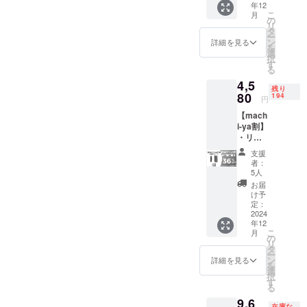
年12
×２セッ
造工程
がる可
からオ
こ
月
ト ・一
上の都
の
能性も
ンライ
リ
般販売
合等に
タ
ござい
ン
ー
予定価
より出
ン
ます。
詳細を見る
ショッ
を
格：
荷時期
選
類似商
プなど
択
3,560円
が遅れ
す
品が発
にて一
る
※リター
る場合
生する
般販売
4,5
ンはす
があり
可能性
開始予
残り
べて
80
ます。
194
があり
定で
円
税・送
※皆様の
ます。
す。
【mach
料込み
支援に
ご了承
i-ya割】
の金額
より量
頂いた
・リ
になり
産効率
上でご
ターン
ます。
が向上
支援頂
支援
内容：
※ご注文
した場
けます
者：
ZERA S
状況、
合、正
5人
様お願
SHAVE
使用部
規販売
い致し
お届
R 交換
材の供
価格が
け予
ます。
用ブ
給状
定：
販売予
2025年
レード
2024
況、製
定価格
01月頃
年12
×４セッ
造工程
より下
からオ
こ
月
ト ・一
上の都
の
がる可
ンライ
リ
般販売
合等に
タ
能性も
ン
ー
予定価
より出
ン
ござい
詳細を見る
ショッ
を
格：
荷時期
選
ます。
プなど
択
7,120円
が遅れ
す
類似商
にて一
る
※リター
る場合
品が発
般販売
9,6
ンはす
があり
生する
開始予
在庫な