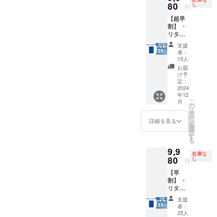
べて
80
ます。
し
可能性
定で
円
税・送
※皆様の
があり
す。
【超早
料込み
支援に
ます。
割】 ・
の金額
より量
ご了承
リター
になり
産効率
頂いた
ン内
ます。
が向上
上でご
支援
容：
※ご注文
した場
支援頂
者：
ZERA S
状況、
合、正
15人
けます
SHAVE
使用部
規販売
様お願
お届
R ×１
材の供
価格が
け予
い致し
セット
給状
定：
販売予
ます。
・一般
2024
況、製
定価格
2025年
年12
販売予
造工程
より下
01月頃
こ
月
定価
上の都
の
がる可
からオ
リ
格：
合等に
タ
能性も
ンライ
ー
12,980
より出
ン
ござい
詳細を見る
ン
を
円 ※リ
荷時期
選
ます。
ショッ
択
ターン
が遅れ
す
類似商
プなど
る
はすべ
る場合
品が発
にて一
9,9
て税・
があり
生する
般販売
在庫な
送料込
80
ます。
し
可能性
開始予
円
みの金
※皆様の
があり
定で
【早
額にな
支援に
ます。
す。
割】 ・
りま
より量
ご了承
リター
す。 ※
産効率
頂いた
ン内
ご注文
が向上
上でご
支援
容：
状況、
した場
支援頂
者：
ZERA S
使用部
合、正
25人
けます