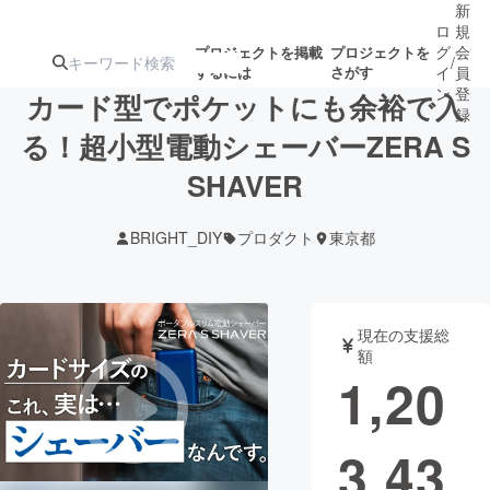
新
ロ
規
グ
会
プロジェクトを掲載
プロジェクトを
/
するには
さがす
イ
員
ン
登
カード型でポケットにも余裕で入
録
る！超小型電動シェーバーZERA S
SHAVER
人気のプロ
注目のリ
注目の新着プロ
募集終了が近いプ
もうすぐ公開
ジェクト
ターン
ジェクト
ロジェクト
されます
BRIGHT_DIY
プロダクト
東京都
アート・写真
音楽
現在の支援総
テクノロジー・ガジェット
ゲーム・サ
額
1,20
映像・映画
書籍・雑誌
3,43
ビジネス・起業
チャレンジ