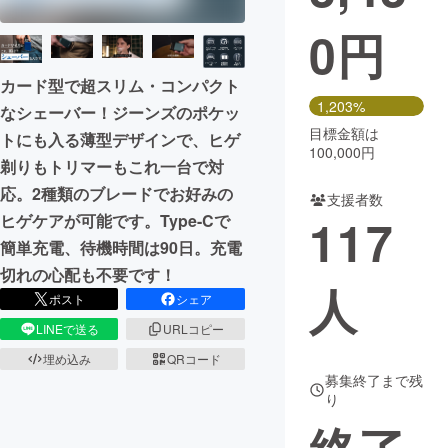
0
円
まちづくり・地域活性化
カード型で超スリム・コンパクト
CAMPFIRE for Social Good
CAMPFIRE Creation
1,203%
なシェーバー！ジーンズのポケッ
CAMPFIREふるさと納税
machi-ya
コミュニティ
目標金額は
トにも入る薄型デザインで、ヒゲ
100,000円
剃りもトリマーもこれ一台で対
応。2種類のブレードでお好みの
支援者数
117
ヒゲケアが可能です。Type-Cで
簡単充電、待機時間は90日。充電
切れの心配も不要です！
人
ポスト
シェア
LINEで送る
URLコピー
埋め込み
QRコード
募集終了まで残
り