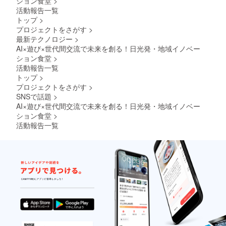
ション食堂
>
係者は
活動報告一覧
当店の
トップ
>
施設、
プロジェクトをさがす
>
器具の
最新テクノロジー
>
取り扱
AI×遊び×世代間交流で未来を創る！日光発・地域イノベー
いに充
分お気
ション食堂
>
を付け
活動報告一覧
下さ い
トップ
>
ますよ
プロジェクトをさがす
>
うお願
SNSで話題
>
い申し
上げま
AI×遊び×世代間交流で未来を創る！日光発・地域イノベー
す。破
ション食堂
>
損した
活動報告一覧
場合、
修理費
および
損害賠
償費は
すべて
お客様
に ご負
担いた
だきま
す。ま
た、会
場内に