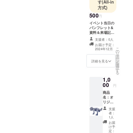
す
(All-in
方式)
500
円
イベント当日の
パンフレット&
資料＆来場記録
をデータでお届
支援者：0人
け * 当日パンフ
お届け予定：
レット＆来場記
こ
2024年12月
の
録をデータでお
リ
タ
届け * イベント
ー
ン
の感動をいつで
詳細を見る
を
選
も振り返れる、
択
す
デジタルメモリ
る
アル * 個人情報
1,0
保護に配慮し、
00
安全なデータ形
円
式でお届けしま
商品
す
名：オ
リジナ
ルス
支援
テッ
者：
カー 個
1人
数：一
お届
枚 デザ
け予
イン：
定：