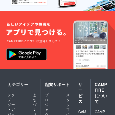
おきま
してお
客様の
管理下
で発生
した事
故・盗
難につ
きまし
ては当
店では
一切の
責任を
負いか
ねま
す。 ３.
禁止事
項 - 大
音量を
発生さ
カテゴリー
起案サポート
サ
CAMP
せる恐
ー
FIRE
れのあ
るもの
テク
ま
プ
ス
ビ
につい
のお持
ノロ
ち
ロ
タ
ス
て
込 - 当
ジー
づ
ジ
ッ
店への
・ガ
く
ェ
フ
お申し
CAM
CAMP
ジェ
り
ク
に
出なく