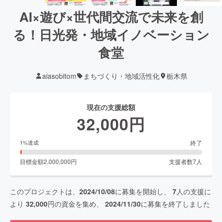
AI×遊び×世代間交流で未来を創
る！日光発・地域イノベーション
食堂
aiasobitom
まちづくり・地域活性化
栃木県
現在の支援総額
32,000
円
終了
1
%達成
目標金額
2,000,000
円
支援者数
7
人
このプロジェクトは、
2024/10/08
に募集を開始し、
7
人の支援に
より
32,000
円の資金を集め、
2024/11/30
に募集を終了しました