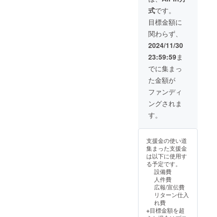
認ください。
（一枚）＋看板
・1支援
式
です。
（一枚）に記載
に対し
します ・掲載期
目標金額に
て1日貸
間：事業が存続
し出し
関わらず、
する限り掲載
（時間
・掲載方法：文
2024/11/30
を分割
字、ロゴ・バ
して複
23:59:59
ま
ナー等ご要望の
数日等
ものを掲載しま
でに集まっ
は承れ
す。サイズ
ませ
た金額が
50cm×50cm ・
ん）
注意事項：支援
ファンディ
【貸し
時、必ず備考欄
出し規
ングされま
に掲載を希望さ
約】 日
れるお名前をご
す。
光AI食
記入ください
堂 利用
：ロ
規約 1.
ゴやバナーなど
ご予約
支援金の使い道
の画像の受け渡
時間に
集まった支援金
しについては、
ついて
は以下に使用す
プロジェクト終
ご利用
る予定です。
了後にお送りす
時間
設備費
るメールをご確
は、事
人件費
認ください。
前準備
広報/宣伝費
から後
リターン仕入
片付け
れ費
まで含
※目標金額を超
めて