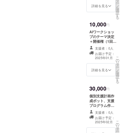
タ
ン可） * あなた
ー
０２５年３月末
お選び
ン
のビジネスや生
詳細を見る
を
まで ・受講方
になる
選
活にAIを効果的
択
法： ※オンラ
ことが
す
に取り入れる方
る
インの場合：
できま
法を提案 * 個別
zoom（ツールや
10,000
す。 サ
の相談内容は厳
円
動作環境等）を
イズは
重に管理されま
使用します。
AIワークショッ
S、M、
す ・実施概要：
※オフラインの場
プのテーマ決定
Lからお
６０分×１回 ・
合：実施場所は
＋開催権（1回、
選びに
有効期限：２０
日光AI食堂（栃
オンライン） ー
なるこ
２５年6月末まで
支援者：0人
木県日光市野口
AIワークショッ
とがで
・受講方法：
お届け予定：
４２２−１２）で
プのVIP権ー ・
きま
こ
※オンラインの場
2025年01月
の
す。実施場所ま
あなたのアイデ
す。 T
リ
合：
タ
での交通費は支
アをワーク
シャツ
ー
ZOOM（ツール
ン
援者でご負担く
ショップで形に
詳細を見る
の厚み
を
や動作環境等）
選
ださい。など ・
する特別な機会
は７.２
択
を使用します。
す
そのほかご要望
・参加者の個人
オンス
る
※オフラインの
があれば備考欄
情報保護に十分
のしっ
場合：実施場所
30,000
にご記入くださ
配慮したオンラ
円
かりし
は日光AI食堂
い。可能な限り
インと現場の同
た素材
（栃木県日光市
個別支援計画作
ご対応させてい
時開催 ・あな
です。
野口４２２−１
成ボット、支援
ただきます。
たの課題をみん
カラー
２）です。実施
プログラム作成
なで解決 ・開
は白か
場所までの交通
ボットの導入支
催に至るまでの
支援者：0人
黒でお
費は支援者でご
援 ・業務効率化
すべてのプロセ
お届け予定：
選びい
負担ください。
や質の向上に直
こ
スをサポートし
2025年02月
ただけ
の
結するAIツール
リ
ます
ます。
タ
をサポート ・
ー