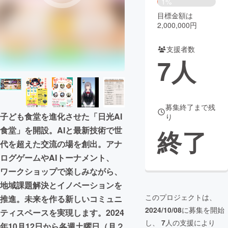
1%
目標金額は
まちづくり・地域活性化
2,000,000円
支援者数
CAMPFIRE for Social Good
CAMPFIRE Creation
7
人
CAMPFIREふるさと納税
machi-ya
コミュニティ
募集終了まで残
子ども食堂を進化させた「日光AI
り
食堂」を開設。AIと最新技術で世
終了
代を超えた交流の場を創出。アナ
ログゲームやAIトーナメント、
ワークショップで楽しみながら、
地域課題解決とイノベーションを
このプロジェクトは、
推進。未来を作る新しいコミュニ
2024/10/08
に募集を開始
ティスペースを実現します。2024
し、
7
人の支援により
年10月12日から各週土曜日（月２