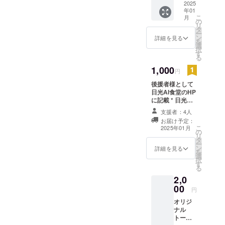
女性の
2025
年01
絵柄が
こ
月
アー
の
リ
ティス
タ
ー
トS、動
ン
詳細を見る
を
物柄の
選
択
版画が
す
る
アー
ティス
1,000
円
トR 大
後援者様として
きさ：
日光AI食堂のHP
約
に記載 * 日光AI
14.7m
食堂のHP上で後
m×10m
支援者：4人
援者様として記
m 商品
お届け予定：
載 * オンライン
名：オ
こ
2025年01月
の
上で永続的に名
リジナ
リ
タ
を残す機会 * 希
ル缶
ー
ン
望に応じて匿名
バッジ
詳細を見る
を
選
表記も可能 ・掲
(契約
択
す
載期間：事業が
アー
る
存続する限り掲
ティス
2,0
載 ・掲載方
トデザ
00
法：文字のみ ・
インの
円
注意事項：支援
もの）
オリジ
時、必ず備考欄
個数：
ナル
に掲載を希望さ
１個 デ
トート
れるお名前をご
ザイ