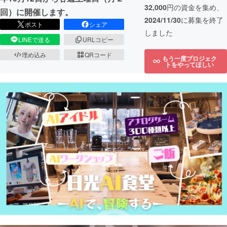
32,000
円の資金を集め、
回）に開催します。
2024/11/30
に募集を終了
ポスト
シェア
しました
LINEで送る
URLコピー
埋め込み
QRコード
もう一度プロジェク
トをやってほしい