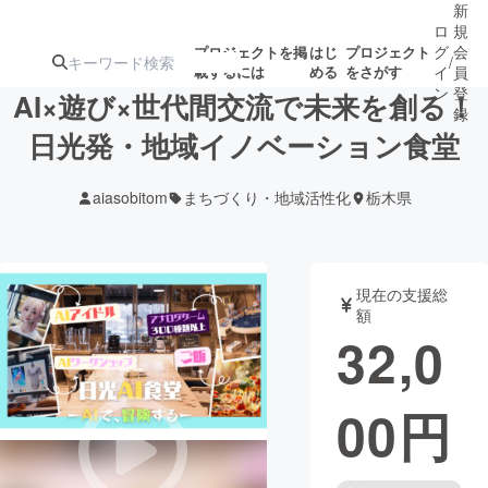
新
ロ
規
グ
会
プロジェクトを掲
はじ
プロジェクト
/
載するには
める
をさがす
イ
員
ン
登
AI×遊び×世代間交流で未来を創る！
録
日光発・地域イノベーション食堂
人気のプロ
注目のリ
注目の新着プロ
募集終了が近いプ
もうすぐ公開
aiasobitom
まちづくり・地域活性化
栃木県
ジェクト
ターン
ジェクト
ロジェクト
されます
アート・写真
音楽
現在の支援総
額
32,0
テクノロジー・ガジェット
ゲーム・サ
00
円
映像・映画
書籍・雑誌
ビジネス・起業
チャレンジ