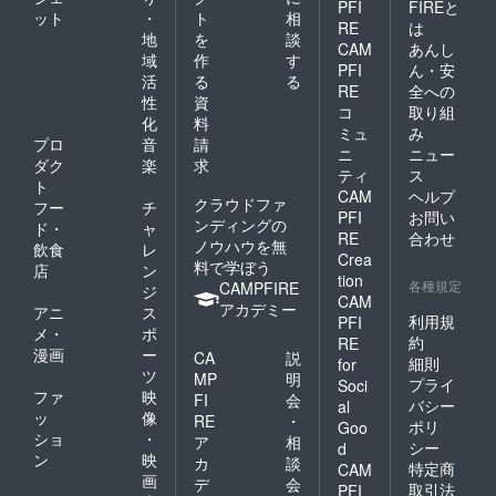
PFI
FIREと
ット
・
ト
相
備品等
RE
は
の移
地
を
談
CAM
あんし
動、使
域
作
す
PFI
ん・安
用目的
活
る
る
以外の
RE
全への
性
資
利用 -
コ
取り組
化
料
悪臭を
ミュ
み
発生さ
プロ
音
請
ニ
ニュー
せる恐
ダク
楽
求
ティ
ス
れのあ
ト
るもの
CAM
ヘルプ
クラウドファ
フー
チ
のお持
PFI
お問い
ンディングの
ド・
ャ
込 - 引
RE
合わせ
ノウハウを無
火・発
飲食
レ
Crea
火の恐
料で学ぼう
店
ン
tion
れのあ
各種規定
CAMPFIRE
ジ
CAM
るもの
アカデミー
アニ
ス
のお持
利用規
PFI
メ・
ポ
込 - 店
約
RE
漫画
ー
内の破
CA
説
細則
for
損の恐
ツ
MP
明
プライ
Soci
れのあ
ファ
映
FI
会
バシー
al
る大重
ッ
像
RE
・
容量物
ポリ
Goo
ショ
・
ア
相
のお持
シー
d
ン
映
込 - 会
カ
談
特定商
CAM
場内、
画
デ
会
取引法
PFI
付帯設