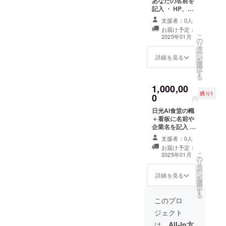
あなたの名前を
利用可
記入 ・ HP、広
能 詳細
報のパンフやチ
支援者：0人
・利用
ラシに協賛者様
お届け予定：
可能時
として記載 ・ プ
こ
2025年01月
間：8
の
ロジェクトの重
リ
時〜20
タ
要なサポーター
ー
時 （8
ン
として広く認知
詳細を見る
を
時間）
選
される機会 ・掲
択
・ス
す
載期間：事業が
る
ペース
存続する限り掲
1,000,00
のサイ
載 ・掲載方
残り1
0
ズ（添
法：ロゴか文字
円
付の図
を掲載、掲載サ
日光AI食堂の幟
面を参
イズは約
＋看板に名前や
照して
40cm×40cm ・
企業名を記入 ー
いただ
注意事項：支援
プロジェクトの
ければ
時、必ず備考欄
支援者：0人
最高位パート
と思い
に掲載を希望さ
お届け予定：
ナーにー ・
ま
れるお名前をご
こ
2025年01月
の
HP、広報のパン
す。）
記入ください
リ
タ
フやチラシに
・貸し
：ロ
ー
ン
パートナー様と
詳細を見る
出しス
ゴやバナーなど
を
選
して記載 ・プロ
ペース
の画像の受け渡
択
す
ジェクトの成功
の範
しについては、
る
に不可欠な最重
このプロ
囲：施
プロジェクト終
要パートナーと
設の全
了後にお送りす
ジェクト
しての認知 ・日
てのス
るメールをご確
光AI食堂の幟
は、
All-In方
ペース