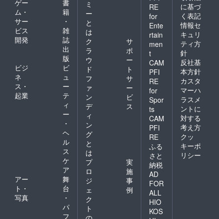
ゲー
書
ミ
に基づ
RE
備、備
ム・
籍
ー
く表記
品、建
for
サー
・
と
物への
情報セ
Ente
ビス
雑
テープ
は
キュリ
rtain
貼りや
開発
誌
ク
サ
ティ方
men
釘打ち -
出
ラ
ポ
針
t
会場内
版
ウ
ー
反社基
CAM
外での
ビジ
ビ
ド
ト
喫煙 ４.
本方針
PFI
ネ
ュ
フ
サ
その他
カスタ
RE
ス・
ー
注意事
ァ
ー
マーハ
for
項 - ゴ
起業
テ
ン
ビ
ラスメ
Spor
ミはお
ィ
デ
ス
ントに
ts
持ち帰
ー
ィ
り下さ
対する
CAM
・
ン
い。 -
考え方
PFI
ヘ
不測の
グ
クッ
RE
災害に
ル
と
キーポ
ふる
備え、
ス
は
リシー
さと
非常
ケ
プ
実
口・誘
納税
ア
ロ
施
導方
AD
アー
舞
法・消
ジ
事
FOR
火設備
ト・
台
ェ
例
ALL
等を予
写真
・
ク
HIO
めご確
パ
ト
KOS
認下さ
フ
の
い。 -