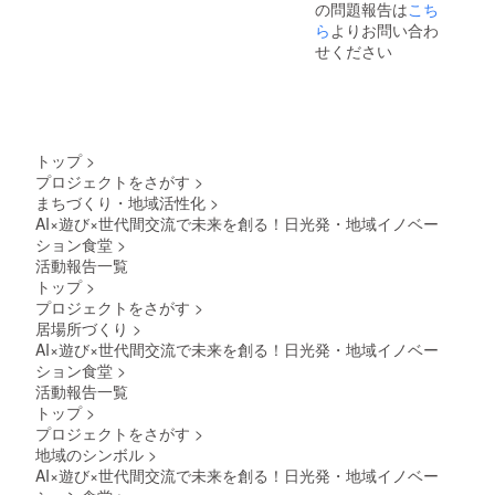
の問題報告は
こち
談くだ
ら
よりお問い合わ
さい。
せください
当日の
時間延
長は予
約状況
により
お受け
できな
トップ
>
い場合
プロジェクトをさがす
>
もござ
まちづくり・地域活性化
>
いま
AI×遊び×世代間交流で未来を創る！日光発・地域イノベー
す。 ま
ション食堂
>
た、時
活動報告一覧
間延長
の際に
トップ
>
は相当
プロジェクトをさがす
>
分を別
居場所づくり
>
途ご請
AI×遊び×世代間交流で未来を創る！日光発・地域イノベー
求いた
ション食堂
>
しま
す。 ２.
活動報告一覧
損害賠
トップ
>
償 お客
プロジェクトをさがす
>
様およ
地域のシンボル
>
びお客
AI×遊び×世代間交流で未来を創る！日光発・地域イノベー
様すべ
ての関