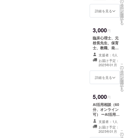
ものは
の
リ
選びに
アー
タ
ー
なれま
ティス
ン
詳細を見る
を
す（デ
トSのも
選
択
ザイン
のです
す
る
の詳細
3,000
は選択
円
できま
臨床心理士、元
せん）
校長先生、保育
・版画
士、教職、発達
デザイ
支援アドバイ
ンは
支援者：0人
ザー等による子
アー
お届け予定：
育て相談 [４０
ティス
こ
2025年01月
の
分、オンライン
トRのも
リ
タ
対応可] * 臨床心
のです
ー
ン
理士、元校長先
詳細を見る
・女性
を
選
生、保育士等に
のデザ
択
す
よる40分の相談
インの
る
* オンラインで
ものは
5,000
安心・便利に専
円
アー
門家のアドバイ
ティス
AI活用相談（60
スを受けられる
トSのも
分、オンライン
* 相談内容は厳
のです
可） ーAI活用の
重に管理し、プ
どちら
パーソナルコン
ライバシーを保
支援者：1人
かの
サルティングー
護 詳細 ・実施概
お届け予定：
アー
* 60分のAI活用
こ
要：４０分×１回
2025年01月
ティス
の
相談（オンライ
リ
・有効期限：２
トから