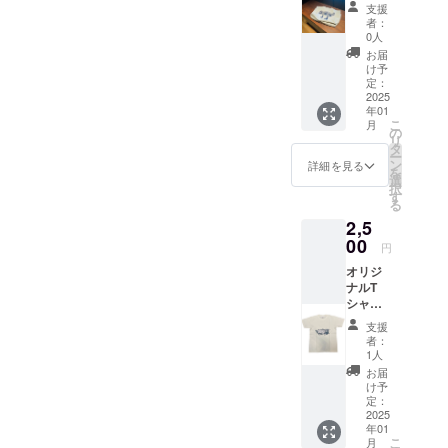
バック
記入ください
ン：女
支援
（契約
性の絵
者：
アー
0人
柄が
ティス
アー
お届
トデザ
け予
ティス
インの
定：
トS、動
もの）
2025
物柄の
年01
パター
版画が
こ
月
ン二つ
の
アー
リ
からお
タ
ティス
ー
選びに
ン
詳細を見る
トR 大
を
なれま
選
きさ：
択
す（デ
す
５８
る
ザイン
mm
2,5
の詳細
は選択
00
円
できま
オリジ
せん）
ナルT
・版画
シャツ
デザイ
（契約
ンは
支援
アー
アー
者：
ティス
ティス
1人
トデザ
トRのも
お届
インの
のです
け予
もの）
・女性
定：
パター
2025
のデザ
年01
ン二つ
インの
こ
月
からお