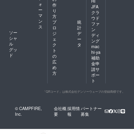
HI
ォ
作
ご利用
JFA
ー
期間
り
クラ
中、責
マ
方
ウド
任者の
ン
プ
統
ファ
方は必
ス
ロ
計
ず会場
ン
ソー
ジ
デ
内に常
ディ
シャ
駐して
ェ
ー
ング
下さ
ル
ク
タ
mac
い。来
グッ
ト
hi-ya
場者の
ド
の
誘導等
補助
広
を含む
金申
会場内
め
請サ
管理、
方
ポー
盗難、
ト
事故防
止等は
申込者
「QRコード」は株式会社デンソーウェーブの登録商標です。
側にて
行って
下さ
© CAMPFIRE,
会社概
採用情
パートナー
い。会
Inc.
要
報
募集
場使用
に伴う
人身事
故、盗
難事故