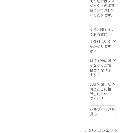
えた場合はプロ
（開錠
ジェクトの運営
から施
費に充てさせて
錠ま
いただきます。
で）、
下記に
定める
支援に関するよ
基本 利
くある質問
用時間
手数料はいく
にてご
らかかります
利用く
か？
ださ
い。 ＜
目標金額に届
スペー
かなかった場
ス利用
合どうなりま
＞ ・日
すか？
光AI食
堂 ８
支援で困った
時ー２
時はどこに相
０時
談したらいい
（８時
ですか？
間） 上
記時間
ヘルプページを
以外で
見る
のご利
用希望
の際に
は事前
このプロジェクト
にご相