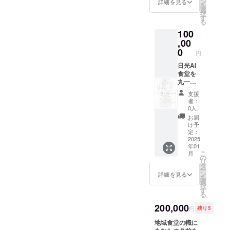
ン
データセキュリ
詳細を見る
を
選
ティに配慮した
択
す
安全な導入プロ
る
セス
100
,00
0
円
日光AI
食堂を
丸一日
貸切 ・
支援
日光AI
者：
食堂ス
0人
ペース
お届
の1日貸
け予
切権 ・
定：
企業研
2025
年01
修やプ
こ
月
ライ
の
リ
ベート
タ
ー
イベン
ン
詳細を見る
を
トに最
選
択
適 ・
す
る
公序良
俗に反
200,000
円
残り5
しない
範囲で
地域食堂の幟に
の商用