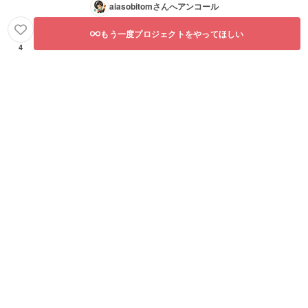
aiasobitom
さんへアンコール
等の責
任は当
会場で
もう一度プロジェクトをやってほしい
は一切
4
負いま
せんの
でご了
承くだ
さい。 -
その他
ご利用
に関し
ては会
場担当
者と協
議、相
談の
上、そ
の指示
に従っ
て下さ
い。 -
当店へ
の入
館、又
は搬入
物があ
る場合