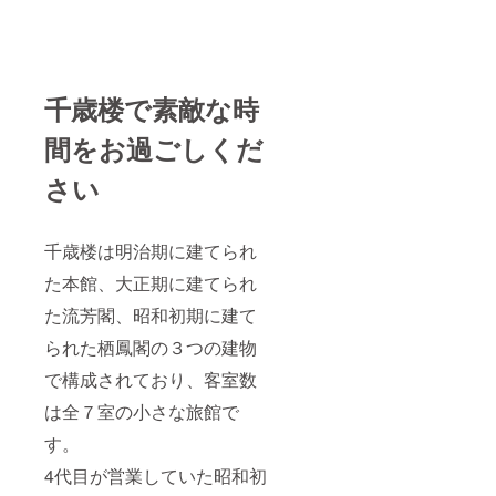
は夕食
は飛騨
牛しゃ
ぶしゃ
ぶコー
ス、朝
千歳楼で素敵な時
食は飛
騨牛の
間をお過ごしくだ
ほう葉
焼コー
さい
スにな
りま
す。 ・
ご利用
千歳楼は明治期に建てられ
可能期
間は
た本館、大正期に建てられ
2025年
1月14日
た流芳閣、昭和初期に建て
から1年
間にな
られた栖鳳閣の３つの建物
りま
で構成されており、客室数
す。 ご
支援い
は全７室の小さな旅館で
ただい
た皆様
す。
にはプ
ロジェ
4代目が営業していた昭和初
クト終