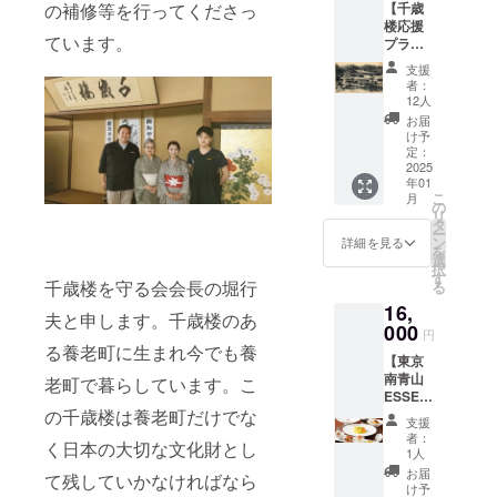
の補修等を行ってくださっ
【千歳
皆様全
る場合
入浴剤
楼応援
員のお
はその
３パッ
ています。
プラ
名前
旨ご記
クをお
ン】 ■
（個人
入くだ
届けし
支援
心から
名、法
さい）
ます。
者：
の感謝
人名）
・掲
12人
・内
の気持
を記念
載期
容量：
お届
ちを込
プレー
間：
け予
30g
めお礼
トにし
定：
2025年
・内
のメー
2025
て松の
以降
容物：
年01
ルを送
間に飾
（建物
伊吹山
こ
月
信させ
らせて
の
が存在
山麓の
リ
ていた
頂きま
タ
する限
薬草数
ー
だきま
す。
ン
り）
詳細を見る
種類
を
す。 ■
備考欄
選
・掲
（よも
択
ご支援
へ希望
す
載方
ぎな
千歳楼を守る会会長の堀行
る
頂いた
名をご
法：文
ど）
16,
皆様全
記入く
字のみ
千歳楼
夫と申します。千歳楼のあ
員のお
000
ださい
■千歳楼
の薬草
円
名前
（ご辞
オリジ
る養老町に生まれ今でも養
風呂で
【東京
（個人
退され
ナルタ
も使用
南青山
名、法
老町で暮らしています。こ
る場合
オルを
してい
ESSEN
人名）
はその
お送り
る薬草
CE 千
の千歳楼は養老町だけでな
を記念
旨ご記
しま
入浴剤
支援
歳楼仕
プレー
入くだ
す。
者：
です。
く日本の大切な文化財とし
様ラン
トにし
さい）
1人
（写真
伊吹山
チコー
て松の
・掲
の図柄
お届
山麓の
て残していかなければなら
ス 1名
間に飾
載期
け予
は異な
薬草園