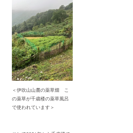
LINEに
10㎝、
楼館内
楓）の
て予約
幅3㎝程
の良い
お部屋
コード
度）を
場所に
はお風
番号と
並べて
メン
呂とト
一緒に
掲示さ
バーの
イレが
ご希望
せてい
ネーム
付いた
の日
ただく
プレー
ベッド
程、お
予定で
トを掲
のある
名前、
す。 ・
示させ
和室に
電話番
記載方
ていた
なりま
号をお
法（掲
だく予
す 4
知らせ
示希望
定で
部屋
くださ
のお名
す。 ・
（桜、
い
前）を
掲載期
竹、
お知ら
間：
藤、
せくだ
2025年
翠）の
さい。
1月から
お部屋
また法
脱会さ
はお風
人の場
れるま
呂とト
＜伊吹山山麓の薬草畑 こ
合は個
で。 ・
イレの
人名を
掲載方
無いお
の薬草が千歳楼の薬草風呂
おしら
法：会
布団敷
せくだ
員の皆
きの和
で使われています＞
さい。
様全員
室にな
（掲示
の木製
ります
不要の
のプ
・夕食
場合は
レート
と朝食
お知ら
（長さ
の2食を