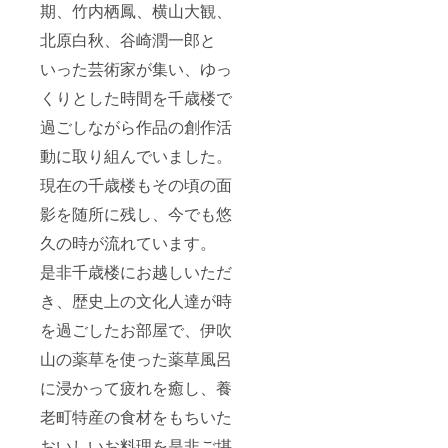
了後に
期、竹内栖鳳、横山大観、
こちら
から
北原白秋、谷崎潤一郎と
メール
いった芸術家が集い、ゆっ
で予約
方法を
くりとした時間を千歳楼で
ご案内
いたし
過ごしながら作品の創作活
ます。
※メール
動に取り組んでいました。
にて予
約コー
現在の千歳楼もその頃の面
ド番号
影を随所に残し、今でも悠
をご案
内いた
久の時が流れています。
しま
す。 ご
是非千歳楼にお越しいただ
予約は
お電
き、歴史上の文化人達が時
話、も
しくは
を過ごしたお部屋で、伊吹
LINEに
山の薬草を使った薬草風呂
て予約
コード
に浸かって疲れを癒し、養
番号と
一緒に
老町特産の食材をもちいた
ご希望
の日
おいしいお料理を是非ご堪