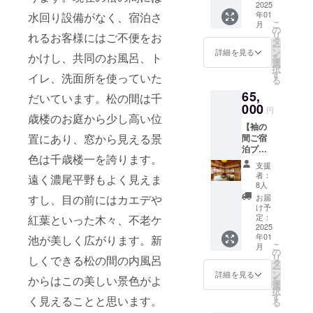
みくだ
手元に
ニュー
めお礼
2025
らせて
さい）
です）
※養老町
さい。
届くか
は薮崎
年01
水回り設備がなく、宿泊さ
のメー
頂きま
・掲
・お風
の特産
※メ
こ
お楽し
月
シェフ
ルを送
す。
の
載期
呂とト
品飛騨
ニュー
リ
れるお客様にはご不便をお
みに）
が今回
信させ
備考欄
タ
間：
イレの
牛や地
は夕食
ー
保
CAMPF
ていた
へ希望
ン
2025年
詳細を見る
設備が
元の食
かけし、共同のお風呂、ト
は飛騨
を
存方
IREでご
だきま
名をご
選
以降
ない和
材をふ
牛しゃ
択
法：高
支援く
す。 ■
記入く
す
（建物
イレ、洗面所を使っていた
室のお
んだん
ぶしゃ
る
温、多
ださっ
ご支援
ださい
が存在
部屋に
に使用
ぶコー
湿を避
た皆様
65,
頂いた
（ご辞
だいています。松の間は千
する限
なりま
したお
ス、朝
け移り
のため
皆様全
000
退され
り）
す ・お
円
料理を
食は飛
香にご
に特別
歳楼のお庭から少し高い位
員のお
る場合
・掲
布団敷
お楽し
騨牛の
注意く
に開発
【袖の
名前
はその
載方
のお部
みくだ
ほう葉
ださい
置にあり、窓から見える景
してく
間ご宿
（個人
旨ご記
法：文
屋です
さい。
焼コー
・薬草
ださっ
泊プラ
名、法
入くだ
字のみ
・夕食
※メ
色は千歳楼一を誇ります。
スにな
コーラ
たメ
ン（2名
人名）
さい）
■桜の
と朝食
支援
ニュー
りま
名
ニュー
様）】
を記念
・掲
間、竹
者：
の2食を
遠く濃尾平野もよく見えま
は夕食
す。 ・
称：ぎ
です
■心から
プレー
載期
8人
の間、
ご用意
は飛騨
ご利用
ふコー
千
の感謝
トにし
間：
すし、目の前にはカエデや
藤の間
お届
させて
牛しゃ
可能期
ラ
歳楼で
の気持
て松の
2025年
け予
のいず
いただ
ぶしゃ
間は
内容
も今後
ちを込
間に飾
定：
紅葉といった木々、不老ケ
以降
れかの
きます
ぶコー
2025年
量：
ご提供
めお礼
2025
らせて
（建物
お部屋
※お飲
ス、朝
1月14日
200ml
年01
池が美しく広がります。新
できる
のメー
頂きま
が存在
のペア1
み物は
食は飛
こ
から1年
月
原
ように
ルを送
す。
の
する限
泊2日宿
含みま
騨牛の
リ
間にな
しくできる松の間の内風呂
材料：
準備し
信させ
備考欄
タ
り）
泊券で
せん
ほう葉
ー
りま
きび砂
ていま
ていた
へ希望
ン
・掲
詳細を見る
す。 ・
※養老町
からはこの美しい景色がよ
焼コー
を
す。 ご
糖、
すが、
だきま
名をご
選
載方
2名様ま
の特産
スにな
択
支援い
ネーブ
その前
す。 ■
記入く
す
法：文
でご宿
く見えることと思います。
品飛騨
りま
る
ただい
ルオレ
に薮崎
ご支援
ださい
字のみ
泊可能
牛や地
す。 ・