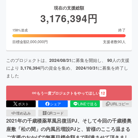
現在の支援総額
3,176,394
円
終了
158
%達成
目標金額
2,000,000
円
支援者数
90
人
このプロジェクトは、
2024/08/31
に募集を開始し、
90
人の支援
により
3,176,394
円の資金を集め、
2024/10/31
に募集を終了し
ました
もう一度プロジェクトをやってほしい
12
ポスト
シェア
LINEで送る
URLコピー
埋め込み
QRコード
2021年の千歳楼薬草風呂復活PJ、そして今回の千歳楼奥
座敷「松の間」の内風呂増設PJと、皆様のこころ温まる
ご支援のおかげで無事目標金額まで到達させて頂きまし