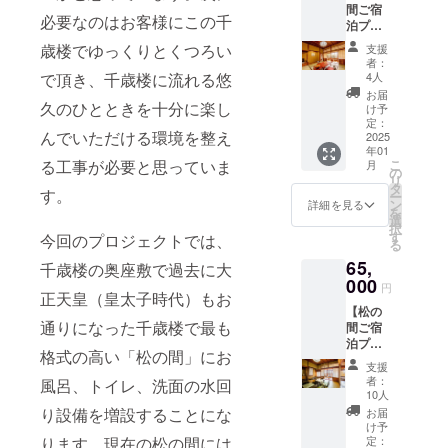
部屋に
他（計8
海老の
たいと
間ご宿
す。 ■
旨ご記
お送り
なりま
必要なのはお客様にこの千
種類）
香り揚
思いま
泊プラ
ご支援
入くだ
しま
す ・お
内
げ イ
す。
ン（2名
頂いた
さい）
す。 ・
歳楼でゆっくりとくつろい
布団敷
支援
容量：
ブキ
是非記
様）】
皆様全
・掲
お風呂
者：
のお部
3g
コーラ
念に千
■心から
員のお
で頂き、千歳楼に流れる悠
載期
4人
とトイ
屋です
薬草の
ソース
歳楼オ
の感謝
名前
間：
レが付
お届
・夕食
種類：
リジナ
の気持
久のひとときを十分に楽し
（個人
2025年
け予
いた和
と朝食
ヨモ
養老町
ルトー
ちを込
名、法
定：
以降
室のお
の2食を
ギ、ド
産スッ
んでいただける環境を整え
トバッ
めお礼
2025
人名）
（建物
部屋に
ご用意
クダ
ポンの
年01
グをお
のメー
を記念
が存在
なりま
させて
ミ、カ
る工事が必要と思っていま
こ
薬膳
月
求めく
ルを送
プレー
の
する限
す ・ダ
いただ
キドオ
リ
スープ
ださ
信させ
トにし
タ
り）
ブルサ
す。
きます
シ、ス
ー
い。
ていた
て松の
ン
・掲
詳細を見る
イズの
※お飲
ギナ、
を
牛肉の
だきま
間に飾
選
載方
ベッド
み物は
クロモ
択
桑の実
す。 ■
らせて
す
法：文
今回のプロジェクトでは、
が2台あ
含みま
ジ、イ
る
煮込み
ご支援
頂きま
字のみ
るお部
せん
ブキ
65,
頂いた
千歳楼の奥座敷で過去に大
す。
■翠の間
屋です
※養老町
ジャコ
アナグ
皆様全
000
備考欄
ペア1泊
・夕食
円
の特産
ウソウ
マの麻
正天皇（皇太子時代）もお
員のお
へ希望
2日宿泊
と朝食
品飛騨
など
婆豆腐
【松の
名前
名をご
券で
の2食を
牛や地
（発送
通りになった千歳楼で最も
ご飯
間ご宿
（個人
記入く
す。 ・
ご用意
元の食
時の収
泊プラ
名、法
ださい
2名様ま
させて
材をふ
格式の高い「松の間」にお
穫状況
白キク
ン（2名
人名）
（ご辞
でご宿
いただ
支援
んだん
で変更
ラゲ入
様）】
を記念
退され
泊可能
者：
風呂、トイレ、洗面の水回
きます
に使用
の可能
り杏仁
■心から
プレー
る場合
10人
です（1
※お飲
したお
性あり
豆腐
の感謝
トにし
はその
り設備を増設することにな
名様で
お届
み物は
料理を
ます。
こ
の気持
て松の
旨ご記
け予
もご利
含みま
お楽し
何がお
のメ
ちを込
ります。現在の松の間には
間に飾
定：
入くだ
用可能
せん