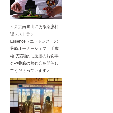
際は、
イレが
内いた
ご予約
付いた
します
を頂い
ベッド
※メール
た順に
のある
にて予
ご希望
和室に
約コー
をうか
なりま
ド番号
がわせ
す 4
をご案
＜東京南青山にある薬膳料
ていた
部屋
内いた
理レストラン
だきま
（桜、
します
す）
竹、
ご予約
Essence（エッセンス）の
入会は
藤、
はお電
個人、
翠）の
話、も
薮崎オーナーシェフ 千歳
法人で
お部屋
しくは
も構い
はお風
LINEに
楼で定期的に薬膳のお食事
ませ
呂とト
て予約
ん。た
イレの
コード
会や薬膳の勉強会を開催し
だし法
無いお
番号と
てくださっています＞
人での
布団敷
一緒に
ご入会
きの和
ご希望
の場合
室にな
の日
も１名
ります
程、お
の記名
・2名様
名前、
でお願
までご
電話番
いしま
宿泊可
号をお
す。会
能です
知らせ
員様へ
（1名様
くださ
のリ
でもご
い
ターン
利用可