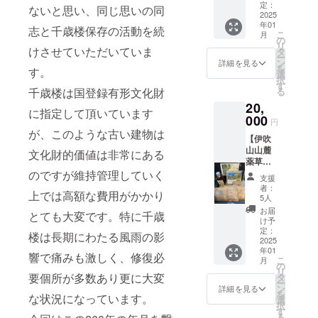
様】 ■
らせて
定：
間：
りま
ないと思い、同じ思いの同
で採取
心から
2025
頂きま
2025年
す） ・
された
年01
の感謝
す。
以降
志と千歳楼保存の活動を続
サイ
ものを
こ
月
の気持
備考欄
の
（建物
ズ：長
丁寧に
リ
ちを込
けさせていただいていま
へ希望
タ
が存在
さ84
手作業
ー
めお礼
名をご
ン
する限
詳細を見る
㎝、幅
で乾
を
す。
のメー
記入く
選
り）
33㎝ ・
燥、選
択
ルを送
ださい
す
・掲
材質：
別して
る
千歳楼は国登録有形文化財
信させ
（ご辞
載方
綿100％
頂いた
20,
ていた
退され
法：文
・デザ
もので
に指定して頂いています
だきま
000
る場合
字のみ
イン：
円
す。
す。 ■
はその
■千歳楼
が、このような古い建物は
千歳楼
是非ご
【伊吹
ご支援
旨ご記
オリジ
には明
家庭の
山山麓
頂いた
入くだ
文化財的価値は非常にある
ナル
治、大
お風呂
薬草製
皆様全
さい）
トート
正、昭
で千歳
品及び
のですが維持管理していく
員のお
・掲
バッグ
和初期
支援
楼と同
お米
名前
載期
をお送
者：
を通じ
じ薬草
上では高額な費用がかかり
セット
（個人
間：
5人
りしま
て多く
風呂を
のご自
名、法
2025年
す。 ・
お届
の著名
お楽し
とても大変です。特に千歳
宅体験
人名）
以降
け予
サイ
な方が
みくだ
プラ
を記念
定：
（建物
ズ：幅
訪問し
楼は長期にわたる風雨の影
さい。
ン】 ■
2025
プレー
が存在
38㎝、
てくだ
発送
年01
心から
トにし
する限
響で痛みも激しく、修復必
高さ41
さって
は2025
こ
月
の感謝
て松の
の
り）
㎝、マ
いま
年1月以
リ
の気持
間に飾
要個所が多数あり更に大変
タ
・掲
チ6㎝、
す。
降とな
ー
ちを込
らせて
ン
載方
詳細を見る
持ち手
そのな
りま
を
な状況になっています。
めお礼
頂きま
選
法：文
30㎝＊
かで宿
す。
択
のメー
す。
す
字のみ
2.5㎝ ・
帳代わ
る