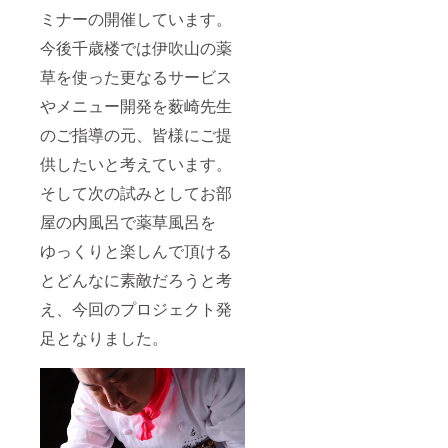
でもご
せくだ
ス、朝
ミナーの開催しています。
宿泊し
さい）
食は飛
ていた
後日こ
騨牛の
今後千歳楼では伊吹山の薬
だける
ちらよ
ほう葉
ように
り記載
焼コー
草を使った更なるサービス
考えて
方法の
スにな
おりま
ご相談
ります
やメニュー開発を薮崎先生
す。
メール
・ご利
のご指導の元、皆様にご提
（例、
をお送
用可能
予約が
りさせ
期間は
供したいと考えています。
桜の間
ていた
2025年
であっ
だきま
1月14日
そして次の試みとしてお部
ても、
す。 ■
から1年
その日
ご希望
間にな
屋の内風呂で薬草風呂を
袖の間
のお部
ります
が空い
屋にペ
ご支援
ゆっくりと楽しんで頂ける
ていれ
ア1泊2
いただ
ば袖の
日でお
いた皆
とどんなに素敵だろうと考
間を
泊り頂
様には
え、今回のプロジェクト発
使って
けま
プロ
いただ
す。
ジェク
足となりました。
けま
3部屋
ト終了
す。た
（松、
後にこ
だし同
袖、
ちらか
日に会
楓）の
らメー
員様が
お部屋
ルで予
ご宿
はお風
約方法
泊 の
呂とト
をご案