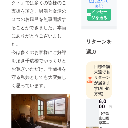
法に基づく
クト』では多くの皆様のご
表記
支援を頂き、男湯と女湯の
メッセー
ジを送る
２つのお風呂を無事開設す
ることができました。本当
にありがとうございまし
リターンを
た。
選ぶ
今は多くのお客様にご好評
を頂き千歳楼でゆっくりと
目標金額
お寛ぎいただけ、千歳楼を
未達でも
守る私共としても大変嬉し
リターン
が届きま
く思っています。
す
(All-in
方式)
6,0
00
円
【伊吹
山山麓
薬草入
浴剤の