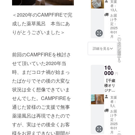
支援
ご自宅
者：
体験プ
13人
ラン】
＜2020年のCAMPFIREで完
お届
■心から
け予
成した薬草風呂 本当にあ
の感謝
定：
の気持
2025
りがとうございました＞
年01
ちを込
こ
月
めお礼
の
リ
のメー
タ
ー
ルを送
ン
詳細を見る
を
信させ
選
前回のCAMPFIREを検討さ
択
ていた
す
る
だきま
せて頂いていた2020年当
10,
す。 ■
時、まだコロナ禍が始まっ
ご支援
000
円
頂いた
たばかりでその後の大変な
【千歳
皆様全
楼オリ
員のお
状況は全く想像できていま
ジナル
名前
タオル
（個人
せんでした。CAMPFIREを
支援
プラ
名、法
者：
ン】 ■
人名）
5人
通じた皆様のご支援で無事
心から
を記念
お届
の感謝
薬湯風呂は再現できたので
プレー
け予
の気持
トにし
定：
すが、実はその後全くお客
ちを込
2025
て松の
年01
めお礼
間に飾
こ
様をお迎えできない期間が
月
のメー
らせて
の