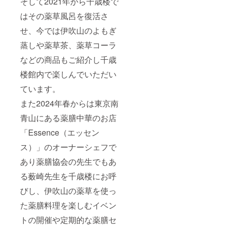
そして2021年から千歳楼で
せくだ
10㎝、
ご用意
さい）
幅3㎝程
させて
はその薬草風呂を復活さ
後日こ
度）を
いただ
ちらよ
並べて
きます
せ、今では伊吹山のよもぎ
り記載
掲示さ
※お飲
方法の
せてい
み物は
蒸しや薬草茶、薬草コーラ
ご相談
ただく
含みま
などの商品もご紹介し千歳
メール
予定で
せん
をお送
す。 ・
※養老町
楼館内で楽しんでいただい
りさせ
記載方
の特産
ていた
法（掲
品飛騨
ています。
だきま
示希望
牛や地
す。
のお名
元の食
また2024年春からは東京南
■メン
前）を
材をふ
バーの
お知ら
んだん
青山にある薬膳中華のお店
方が入
せくだ
に使用
会期間
さい。
したお
「Essence（エッセン
中に千
また法
料理を
ス）」のオーナーシェフで
歳楼に
人の場
お楽し
ご宿泊
合は個
みくだ
あり薬膳協会の先生でもあ
の際
人名を
さい
は、予
おしら
※メ
る薮崎先生を千歳楼にお呼
約のな
せくだ
ニュー
い空い
さい。
は夕食
びし、伊吹山の薬草を使っ
ている
（掲示
は飛騨
部屋の
不要の
牛しゃ
た薬膳料理を楽しむイベン
いずれ
場合は
ぶしゃ
トの開催や定期的な薬膳セ
の部屋
お知ら
ぶコー