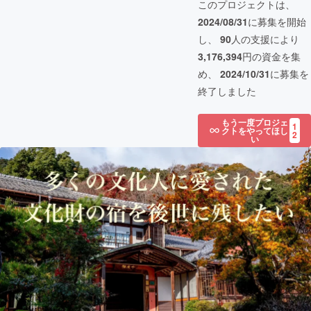
このプロジェクトは、
2024/08/31
に募集を開始
し、
90
人の支援により
3,176,394
円の資金を集
め、
2024/10/31
に募集を
終了しました
もう一度プロジェ
1
クトをやってほし
2
い