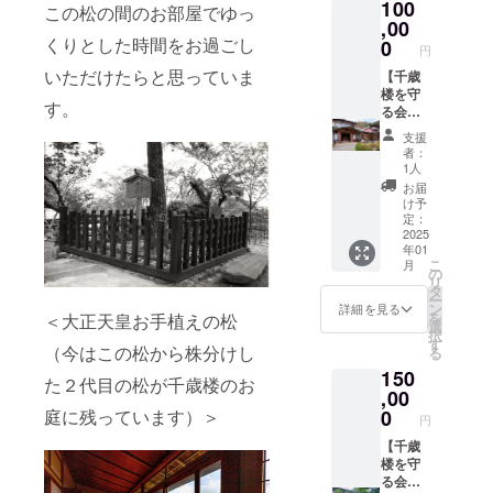
た皆様
ンジ、
100
シェフ
頂いた
（ご辞
この松の間のお部屋でゆっ
■楓の間
です（1
元の食
ご利用
にはプ
レモ
のレス
皆様全
,00
退され
ペア1泊
名様で
材をふ
可能期
ロジェ
ン、ラ
トラ
員のお
くりとした時間をお過ごし
る場合
0
2日宿泊
もご利
んだん
円
間は
クト終
イム、
ン”ESS
名前
はその
券で
用可能
に使用
2025年
了後に
いただけたらと思っていま
どくだ
ENCE
（個人
【千歳
旨ご記
す。 ・
です）
したお
1月14日
こちら
み、よ
（エッ
名、法
楼を守
入くだ
2名様ま
・お風
料理を
から1年
す。
から
もぎ、
セン
人名）
る会入
さい）
でご宿
呂とト
お楽し
間にな
メール
クロー
ス）”に
を記念
会ご案
・掲
泊可能
イレの
みくだ
支援
りま
で予約
ブ、か
て是非
プレー
内】 ■
載期
です（1
設備が
者：
さい。
す。 ご
方法を
きどお
お楽し
トにし
心から
間：
名様で
1人
ない和
※メ
支援い
ご案内
し、カ
みくだ
て松の
の感謝
2025年
もご利
室のお
お届
ニュー
ただい
いたし
ルダモ
さい。
間に飾
の気持
以降
用可能
け予
部屋に
は夕食
た皆様
ます。
ン、ヤ
・
らせて
ちを込
（建物
定：
です）
なりま
は飛騨
にはプ
※メール
ブニッ
ESSEN
頂きま
めお礼
2025
が存在
・お風
す ・お
牛しゃ
ロジェ
にて予
ケイ、
年01
CE（エ
す。
のメー
する限
呂とト
布団敷
ぶしゃ
クト終
こ
約コー
月
オール
ッセン
備考欄
ルを送
り）
の
イレが
のお部
ぶコー
了後に
リ
ド番号
スパイ
ス）に
へ希望
信させ
・掲
タ
付いた
屋です
ス、朝
こちら
ー
をご案
ス、シ
ついて
名をご
ていた
載方
ン
和室の
詳細を見る
・夕食
食は飛
から
を
内いた
＜大正天皇お手植えの松
ナモ
記入く
だきま
法：文
選
お部屋
と朝食
騨牛の
メール
択
しま
ン、ラ
住所：
ださい
す。 ■
字のみ
す
になり
の2食を
ほう葉
（今はこの松から株分けし
で予約
る
す。 ご
ベン
東京都
（ご辞
ご支援
■松の間
ます ・
ご用意
焼コー
方法を
予約は
ダー、
150
港区南
退され
頂いた
ペア1泊
セミダ
させて
た２代目の松が千歳楼のお
スにな
ご案内
お電
粗挽き
青山3丁
る場合
皆様全
,00
2日宿泊
ブルサ
いただ
りま
いたし
話、も
唐辛
目8‐2
はその
員のお
券をお
0
庭に残っています）＞
イズの
きます
す。 ・
円
ます。
しくは
子、ナ
サンブ
旨ご記
名前
送りし
ベッド
※お飲
ご利用
※メール
LINEに
ツメ
リッジ
入くだ
（個人
【千歳
ます。
が2台あ
み物は
可能期
にて予
て予約
グ、ブ
青山１F
さい）
名、法
楼を守
・2名様
るお部
含みま
間は
約コー
コード
ラック
・掲
人名）
る会入
までご
屋です
せん
2025年
ド番号