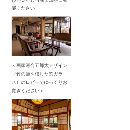
程、お
名前、
能ください
電話番
号をお
知らせ
くださ
い。
＜画家河合五郎太デザイン
（竹の節を模した窓ガラ
ス）のロビーでゆっくりお
寛ぎください＞