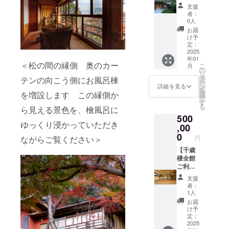
番号と
ペッ
電話：
載期
を記念
会ご案
宿泊可
・夕食
※養老町
1月14日
支援
をご案
一緒に
パー、
03‐
間：
プレー
内（2名
能です
と朝食
の特産
者：
から1年
内いた
ご希望
コーラ
6805-
2025年
トにし
様ご宿
（1名様
の2食を
0人
品飛騨
間にな
しま
の日
ナッツ
3905
以降
て松の
泊付
でもご
ご用意
牛や地
お届
りま
す。 ご
程、お
保
（建物
間に飾
き）】
利用可
させて
け予
元の食
す。 ご
予約は
名前、
存方
ランチ
が存在
らせて
■心から
能で
定：
いただ
材をふ
支援い
お電
電話番
法：直
提供時
する限
頂きま
の感謝
2025
す） ・
きます
んだん
ただい
話、も
号をお
射日光
年01
間：
り）
す。
の気持
お風呂
※お飲
に使用
た皆様
＜松の間の縁側 奥のカー
しくは
こ
知らせ
月
の当た
11:30～
・掲
備考欄
ちを込
とトイ
の
み物は
したお
にはプ
LINEに
リ
くださ
らない
15:00（
載方
へ希望
めお礼
レが付
タ
含みま
テンの向こう側にお風呂棟
料理を
ロジェ
て予約
ー
い。
常温
L.O）
法：文
名をご
のメー
いた和
ン
せん
詳細を見る
お楽し
クト終
コード
を
（開封
字のみ
記入く
ルを送
室のお
を増設します この縁側か
選
※養老町
みくだ
了後に
番号と
択
後は冷
定休
■袖の間
ださい
信させ
部屋に
す
の特産
さい。
こちら
一緒に
る
蔵庫に
ら見える景色を、檜風呂に
日：不
ペア1泊
（ご辞
ていた
なりま
品飛騨
※メ
から
ご希望
保管し
500
定休・
2日宿泊
退され
だきま
す ・ダ
牛や地
ニュー
メール
の日
ゆっくり浸かっていただき
早めに
年末年
券で
る場合
す。 ■
,00
ブルサ
元の食
は夕食
で予約
程、お
お召し
始 ※日
す。 ・
はその
ご支援
イズの
0
材をふ
は飛騨
方法を
円
ながらご覧ください＞
名前、
上がり
曜日も
2名様ま
旨ご記
頂いた
ベッド
んだん
牛しゃ
ご案内
電話番
くださ
営業 ご
でご宿
入くだ
皆様全
【千歳
が2台あ
に使用
ぶしゃ
いたし
号をお
い）
支援い
泊可能
さい）
員のお
楼全館
るお部
したお
ぶコー
ます。
知らせ
賞
ただい
です（1
・掲
名前
ご利用
屋です
料理を
ス、朝
※メール
くださ
味期
た皆様
名様で
載期
（個人
プラ
・夕食
お楽し
食は飛
にて予
支援
い。
限：製
にはプ
もご利
間：
名、法
ン】 ■
と朝食
みくだ
騨牛の
者：
約コー
造後2年
ロジェ
用可能
2025年
人名）
心から
の2食を
さい
1人
ほう葉
ド番号
・お米
クト終
です）
以降
を記念
の感謝
ご用意
※メ
焼コー
お届
をご案
名
了後に
・お風
（建物
プレー
の気持
させて
ニュー
け予
スにな
内いた
称：精
こちら
呂とト
が存在
トにし
ちを込
いただ
定：
は夕食
りま
しま
米
から
イレが
する限
て松の
めお礼
2025
きます
は飛騨
す。 ・
す。 ご