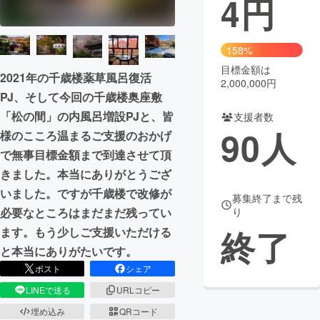
4
円
まちづくり・地域活性化
158%
目標金額は
CAMPFIRE for Social Good
CAMPFIRE Creation
2021年の千歳楼薬草風呂復活
2,000,000円
CAMPFIREふるさと納税
machi-ya
コミュニティ
PJ、そして今回の千歳楼奥座敷
「松の間」の内風呂増設PJと、皆
支援者数
90
人
様のこころ温まるご支援のおかげ
で無事目標金額まで到達させて頂
きました。本当にありがとうござ
いました。ですが千歳楼で改修が
募集終了まで残
必要なところはまだまだ残ってい
り
終了
ます。もう少しご支援いただける
と本当にありがたいです。
ポスト
シェア
LINEで送る
URLコピー
埋め込み
QRコード