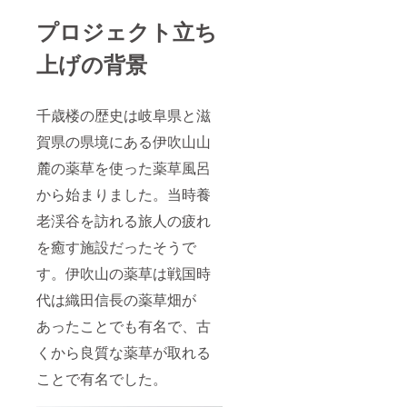
間にな
楼館内
世に残
ご宿泊
※メール
くださ
ります
の良い
してい
プラン
にて予
い
プロジェクト立ち
ご支援
場所に
く活動
になり
約コー
いただ
メン
を一緒
ます
ド番号
上げの背景
いた皆
バーの
にして
（宿泊
をご案
様には
ネーム
頂けま
人数は
内いた
プロ
プレー
せん
最大21
しま
ジェク
トを掲
か？
人まで
す。 ご
千歳楼の歴史は岐阜県と滋
ト終了
示させ
入会金
は可能
予約は
後にこ
ていた
は千歳
です
お電
賀県の県境にある伊吹山山
ちらか
だく予
楼の保
が、追
話、も
らメー
定で
存活動
加のお
麓の薬草を使った薬草風呂
しくは
ルで予
す。 ・
に使わ
客様の
LINEに
から始まりました。当時養
約方法
掲載期
せて頂
お食事
て予約
をご案
間：
きま
は別途
コード
老渓谷を訪れる旅人の疲れ
内いた
2025年
す。 ■
のご精
番号と
します
1月から
入会し
算とさ
一緒に
を癒す施設だったそうで
※メール
脱会さ
ていた
せてい
ご希望
にて予
れるま
だいた
ただき
の日
す。伊吹山の薬草は戦国時
約コー
で。 ・
方の
ます）
程、お
ド番号
掲載方
ネーム
・全7部
名前、
代は織田信長の薬草畑が
をご案
法：会
プレー
屋ご利
電話番
あったことでも有名で、古
内いた
員の皆
トをご
用いた
号をお
します
様全員
用意さ
だけま
知らせ
くから良質な薬草が取れる
ご予約
の木製
せてい
す 3
くださ
はお電
のプ
ただき
部屋
い。
ことで有名でした。
話、も
レート
ます。
（松、
しくは
（長さ
千歳
袖、