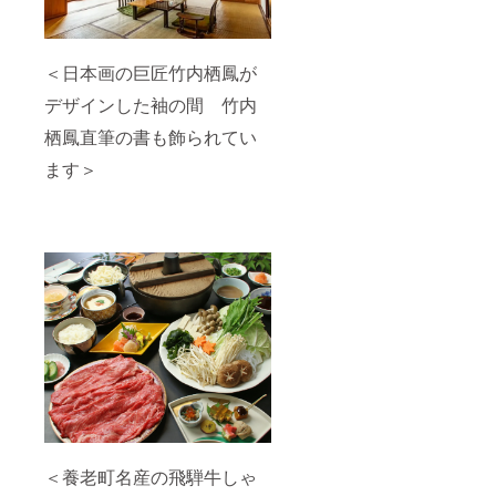
＜日本画の巨匠竹内栖鳳が
デザインした袖の間 竹内
栖鳳直筆の書も飾られてい
ます＞
＜養老町名産の飛騨牛しゃ