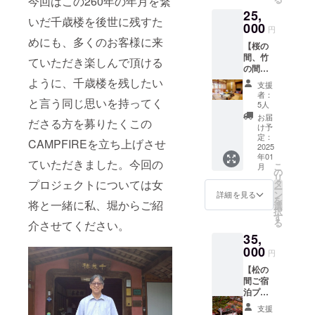
今回はこの260年の年月を繋
ルを送
備考欄
色：や
りに巻
25,
信させ
へ希望
や茶色
物に書
いだ千歳楼を後世に残すた
ていた
000
記載名
がかっ
円
や絵画
だきま
をご記
た白
めにも、多くのお客様に来
を残し
【桜の
す。 ■
入くだ
（写真
てくだ
間、竹
ご支援
さい
ていただき楽しんで頂ける
のトー
さって
の間、
頂いた
（ご辞
トバッ
いる方
藤の間
皆様全
ように、千歳楼を残したい
退され
グの色
支援
がい
いずれ
員のお
る場合
者：
になり
らっ
と言う同じ思いを持ってく
かのお
名前
はその
5人
ます）
しゃい
部屋ご
（個人
旨ご記
お届
・材
ます。
ださる方を募りたくこの
宿泊プ
名、法
入くだ
け予
質：厚
今回
ラン（1
人名）
定：
さい）
手の
CAMPFIREを立ち上げさせ
は
名
2025
を記念
・掲
コット
CAMPF
年01
様）】
プレー
載期
ていただきました。今回の
ン ・デ
IREのプ
こ
月
■心から
トにし
の
間：
ザイ
ロジェ
リ
の感謝
て松の
タ
プロジェクトについては女
2025年
ン：デ
クトを
ー
の気持
間に飾
ン
以降
詳細を見る
ザイン
記念
を
ちを込
将と一緒に私、堀からご紹
らせて
選
（建物
は写真
し、そ
択
めお礼
頂きま
す
が存在
とは異
の巻物
る
介させてください。
のメー
す。
する限
なりま
の中か
35,
ルを送
備考欄
り）
す。今
ら可愛
信させ
000
へ希望
・掲
円
回
い絵画
ていた
名をご
載方
CAMPF
をタオ
【松の
だきま
記入く
法：文
IRE用に
ルに印
間ご宿
す。 ■
ださい
字のみ
オリジ
刷し
泊プラ
ご支援
（ご辞
■千歳楼
ナル
て、千
ン（1名
頂いた
退され
でも使
支援
トート
歳楼オ
様）】