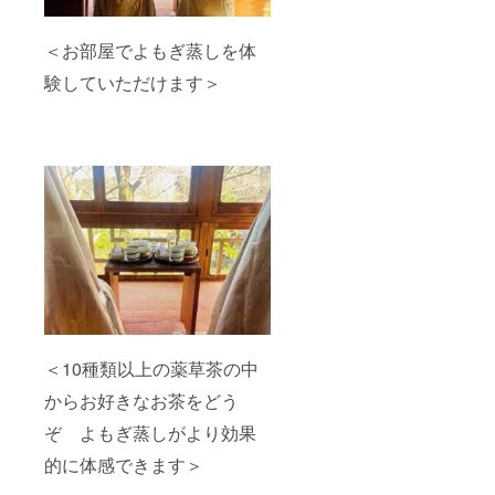
は記名
能で
者１名
す） ・
様限定
夕食と
＜お部屋でよもぎ蒸しを体
にさせ
朝食の2
ていた
食をご
験していただけます＞
だきま
用意さ
す。
せてい
ただき
ます
※お飲み
物は含
みませ
ん ※
養老町
の特産
品飛騨
牛や地
元の食
材をふ
んだん
に使用
＜10種類以上の薬草茶の中
したお
料理を
からお好きなお茶をどう
お楽し
みくだ
ぞ よもぎ蒸しがより効果
さい。
的に体感できます＞
※メ
ニュー