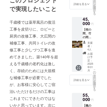
タ
間：
類）、
年1月14
ー
らっ
ていた
へ希望
ン
2025年
詳細を見る
薬草
日から1
を
しゃい
で実現したいこと
だきま
名をご
選
以降
コー
年間に
択
ます。
す。 ■
記入く
す
（建物
ラ、お
なりま
る
今回
ご支援
ださい
が存在
米6合の
す
は
45,
頂いた
（ご辞
する限
詰め合
（材料
CAMPF
千歳楼では薬草風呂の復活
皆様全
000
退され
り）
わせで
円
の確保
IREのプ
員のお
る場合
・掲
す。 ・
に時間
工事を皮切りに、ロビーと
ロジェ
【桜の
名前
はその
載方
薬草入
がかか
クトを
間、竹
（個人
旨ご記
法：文
浴剤
厨房の改修工事、大広間の
る場合
記念
の間、
名、法
入くだ
字のみ
内
がある
し、そ
藤の間
人名）
さい）
補修工事、共同トイレの改
■桜の
容量：
支援
ため、
の巻物
いずれ
を記念
・掲
間、竹
者：
30g
ご予約
の中か
かのお
プレー
修工事と少しづつ工事を進
載期
4人
の間、
内
は予定
ら可愛
部屋ご
トにし
間：
藤の間
お届
容物：
日の1週
い絵画
めてきました。築140年を超
宿泊プ
て松の
2025年
け予
のいず
伊吹山
間前ま
をトー
ラン（2
間に飾
定：
以降
れかの
山麓の
でに頂
える千歳楼の老朽化は激し
トバッ
名
2025
らせて
（建物
お部屋
薬草数
けると
グに印
年01
様）】
頂きま
が存在
の1名様
種類
く、存続のためには大規模
助かり
こ
月
刷し
■心から
す。
の
する限
1泊2日
（よも
ます）
リ
て、千
の感謝
備考欄
タ
り）
宿泊券
な補修工事が必要でした
ぎな
・メ
ー
歳楼オ
の気持
へ希望
ン
・掲
詳細を見る
です。
ど） ・
ニュー
を
リジナ
ちを込
名をご
選
が、お客様に安心してご宿
載方
・お風
薬草茶
択
ルトー
めお礼
記入く
す
法：文
呂とト
名
季節の
る
トバッ
のメー
泊いただけるだけの工事は
ださい
字のみ
イレの
称：百
前菜盛
グを作
55,
ルを送
（ご辞
■松の間
設備が
草茶、
り合わ
これまでにできたのではな
成し皆
信させ
000
退され
1名様1
ない和
円
くろも
せ
様にお
ていた
る場合
泊2日宿
室のお
じ茶、
いかと思っています。次に
届けし
【楓の
だきま
はその
泊券を