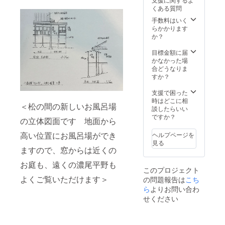
お米に
電話番
材をふ
後世に
字のみ
退され
焼コー
ルで予
をご案
くある質問
なりま
号をお
んだん
残して
■千歳楼
る場合
スにな
約方法
内いた
す。
知らせ
に使用
いく活
を守る
はその
りま
手数料はいく
をご案
しま
是非ご
くださ
したお
動を一
会（千
旨ご記
す。 ・
らかかります
内いた
す。 ご
自宅で
い
料理を
緒にし
友会）
入くだ
ご利用
か？
します
予約は
千歳楼
お楽し
て頂け
入会
さい）
可能期
※メール
お電
の雰囲
みくだ
ません
及び1泊
・掲
間は
目標金額に届
にて予
話、も
気をお
さい
か？
2日宿泊
載期
2025年
かなかった場
約コー
しくは
楽しみ
※メ
入会金
券で
間：
1月14日
合どうなりま
ド番号
LINEに
くださ
ニュー
は千歳
す。
2025年
から1年
すか？
をご案
て予約
い。
は夕食
楼の保
千歳楼
以降
間にな
内いた
コード
は飛騨
存活動
を守る
（建物
りま
支援で困った
します
番号と
牛しゃ
に使わ
会（千
が存在
す。 ご
時はどこに相
ご予約
一緒に
＜松の間の新しいお風呂場
ぶしゃ
せて頂
友会）
する限
支援い
談したらいい
はお電
ご希望
ぶコー
きま
では同
り）
ただい
ですか？
話、も
の日
の立体図面です 地面から
ス、朝
す。 ■
じ志を
・掲
た皆様
しくは
程、お
食は飛
入会し
持って
載方
にはプ
LINEに
名前、
高い位置にお風呂場ができ
ヘルプページを
騨牛の
ていた
くださ
法：文
ロジェ
て予約
電話番
見る
ほう葉
だいた
る方を
字のみ
クト終
ますので、窓からは近くの
コード
号をお
焼コー
方の
募集し
■千歳楼
了後に
番号と
知らせ
スにな
ネーム
ていま
全館1泊
お庭も、遠くの濃尾平野も
こちら
一緒に
くださ
このプロジェクト
ります
プレー
す 千
2日貸切
から
ご希望
い。
よくご覧いただけます＞
の問題報告は
こち
・ご利
トをご
歳楼の
利用券
メール
の日
用可能
用意さ
ような
・1泊2
ら
よりお問い合わ
で予約
程、お
期間は
せてい
長い歴
日お食
方法を
名前、
せください
2025年
ただき
史のあ
事付き
ご案内
電話番
1月14日
ます。
る文化
14名様
いたし
号をお
から1年
千歳
財を後
までの
ます。
知らせ