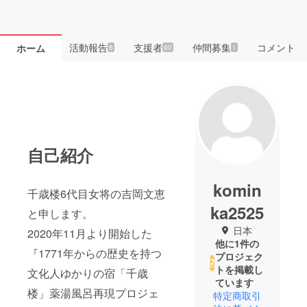
活動報告
支援者
仲間募集
コメント
ホーム
6
90
1
自己紹介
komin
千歳楼6代目女将の吉岡文恵
ka2525
と申します。
日本
2020年11月より開始した
他に1件の
『1771年からの歴史を持つ
プロジェク
トを掲載し
文化人ゆかりの宿「千歳
ています
楼」薬湯風呂再現プロジェ
特定商取引