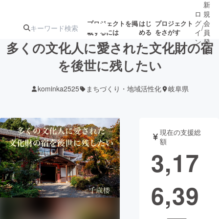
新
ロ
規
グ
会
プロジェクトを掲
はじ
プロジェクト
/
載するには
める
をさがす
イ
員
ン
登
多くの文化人に愛された文化財の宿
録
を後世に残したい
人気のプロ
注目のリ
注目の新着プロ
募集終了が近いプ
もうすぐ公開
kominka2525
まちづくり・地域活性化
岐阜県
ジェクト
ターン
ジェクト
ロジェクト
されます
アート・写真
音楽
現在の支援総
額
3,17
テクノロジー・ガジェット
ゲーム・サ
6,39
映像・映画
書籍・雑誌
ビジネス・起業
チャレンジ