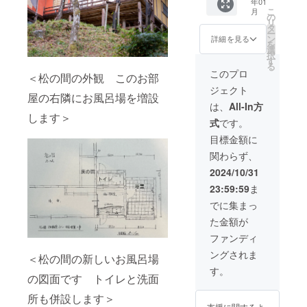
内容
年01
メール
付いた
り）
間に飾
のメー
※お飲
牛しゃ
ご利用
予約は
こ
月
量：6合
で予約
和室の
・掲
らせて
ルを送
み物は
の
ぶしゃ
可能期
お電
リ
品
方法を
お部屋
載方
頂きま
信させ
含みま
タ
ぶコー
間は
話、も
ー
種：ハ
ご案内
になり
法：文
す。
ていた
せん
ン
ス、朝
詳細を見る
2025年
しくは
を
ツシモ
いたし
ます ・
字のみ
備考欄
だきま
※養老町
選
食は飛
1月14日
LINEに
択
薬草
ます
ダブル
■千歳楼
へ希望
す。 ■
の特産
す
騨牛の
から1年
て予約
る
はすべ
メール
サイズ
を守る
名をご
ご支援
品飛騨
ほう葉
このプロ
間にな
コード
＜松の間の外観 このお部
て伊吹
にて予
のベッ
会（千
記入く
頂いた
牛や地
焼コー
りま
番号と
ジェクト
山山麓
約コー
ドが2台
友会）
ださい
皆様全
元の食
スにな
す。 ご
屋の右隣にお風呂場を増設
一緒に
の薬草
ド番号
あるお
入会
（ご辞
員のお
材をふ
ります
は、
All-In方
支援い
ご希望
園で採
をご案
部屋で
千歳楼
退され
名前
んだん
・ご利
します＞
ただい
の日
式
です。
取され
内いた
す ・夕
を守る
る場合
（個人
に使用
用可能
た皆様
程、お
たもの
します
食と朝
会（千
はその
名、法
したお
期間は
目標金額に
にはプ
名前、
を丁寧
ご予約
食の2食
友会）
旨ご記
人名）
料理を
2025年
ロジェ
電話番
関わらず、
に手作
は直接
をご用
では同
入くだ
を記念
お楽し
1月14日
クト終
号をお
業で乾
お店
意させ
じ志を
さい）
プレー
みくだ
から1年
2024/10/31
了後に
知らせ
燥、選
（エッ
ていた
持って
・掲
トにし
さい。
間にな
こちら
くださ
23:59:59
ま
別して
セン
だきま
くださ
載期
て松の
※メ
ります
から
い。
頂いた
ス）へ
す ※
る方を
間：
間に飾
ニュー
ご支援
でに集まっ
メール
もので
お電話
お飲み
募集し
2025年
らせて
は夕食
いただ
で予約
た金額が
す。
にて予
物は含
ていま
以降
頂きま
は飛騨
いた皆
方法を
お米も
約コー
みませ
す。
（建物
す。
牛しゃ
様には
ファンディ
ご案内
千歳楼
ド番号
ん ※
千歳楼
が存在
備考欄
ぶしゃ
プロ
いたし
ングされま
で使わ
と一緒
養老町
のよう
する限
へ希望
＜松の間の新しいお風呂場
ぶコー
ジェク
ます。
せて頂
にご希
の特産
な長い
り）
名をご
ス、朝
ト終了
す。
※メール
いてい
の図面です トイレと洗面
望の日
品飛騨
歴史の
・掲
記入く
食は飛
後にこ
にて予
る養老
時、お
牛や地
ある文
載方
ださい
騨牛の
ちらか
約コー
所も併設します＞
町産の
名前、
元の食
化財を
法：文
（ご辞
ほう葉
らメー
ド番号
支援に関するよ