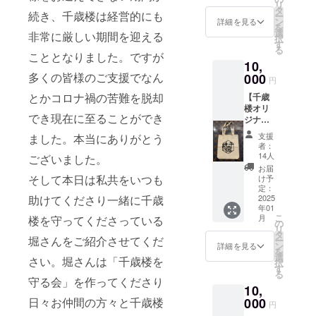
リ
ルを送
頂きま
タ
続き、千歳楼は経営的にも
ー
信させ
す。
ン
詳細を見る
を
ていた
備考欄
選
非常に厳しい期間を迎える
択
だきま
へ希望
す
る
す。 ■
名をご
こととなりました。ですが
10,
ご支援
記入く
多くの皆様のご支援でなん
頂いた
000
ださい
円
皆様全
（ご辞
とかコロナ禍の苦難を脱却
【千歳
員のお
退され
楼オリ
名前
る場合
でき現在に至ることができ
ジナル
（個人
はその
トート
名、法
旨ご記
支援
ました。本当にありがとう
バッグ
人名）
入くだ
者：
プラ
を記念
さい）
14人
ございました。
ン】 ■
プレー
・掲
お届
心から
トにし
そして本日は私共をいつも
載期
け予
の感謝
て松の
定：
間：
助けてくださり一緒に千歳
の気持
2025
間に飾
2025年
年01
ちを込
らせて
以降
こ
月
楼を守ってくださっている
めお礼
頂きま
の
（建物
リ
のメー
す。
タ
が存在
堀さんをご紹介させてくだ
ー
ルを送
備考欄
ン
する限
詳細を見る
を
信させ
へ希望
選
り）
さい。堀さんは「千歳楼を
択
ていた
名をご
す
・掲
る
だきま
記入く
守る会」を作ってくださり
載方
10,
す。 ■
ださい
法：文
ご支援
日々お仲間の方々と千歳楼
000
（ご辞
字のみ
円
頂いた
退され
■薬草の