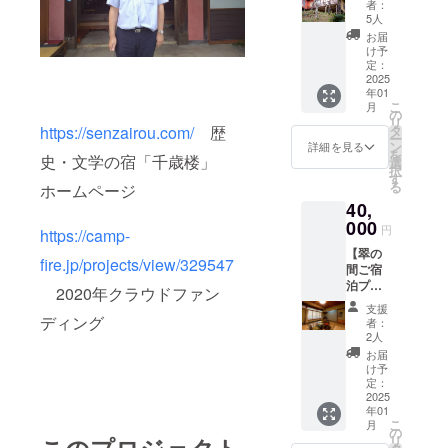
皆様全
る場合
用して
者：
バッグ
リジナ
■心から
員のお
はその
5人
いる食
を作成
ルタオ
の感謝
名前
旨ご記
材をも
お届
します
ル
の気持
（個人
入くだ
け予
ちいた
千歳
を作成
ちを込
名、法
定：
さい）
「東京
楼には
し皆様
めお礼
2025
人名）
・掲
南青山
明治、
にお届
年01
のメー
を記念
載期
ESSEN
大正、
こ
けした
月
ルを送
プレー
の
間：
CE 千
昭和初
リ
いと思
信させ
トにし
https://senzairou.com/
歴
タ
2025年
歳楼仕
期を通
ー
いま
ていた
て松の
ン
以降
詳細を見る
様ラン
じて多
を
す。
史・文学の宿「千歳楼」
だきま
間に飾
選
（建物
チコー
くの著
択
是非記
す。 ■
らせて
す
が存在
ス1名
名な方
る
念に千
ホームページ
ご支援
頂きま
する限
様」
が訪問
歳楼オ
40,
頂いた
す。
り）
・千
してく
リジナ
皆様全
000
備考欄
・掲
歳楼の
円
https://camp-
ださっ
ルタオ
員のお
へ希望
載方
地元で
ていま
ルをお
【翠の
名前
名をご
法：文
とれる
fire.jp/projects/view/329547
す。
求めく
間ご宿
（個人
記入く
字のみ
食材を
そのな
ださ
泊プラ
名、法
ださい
2020年クラウドファン
■千歳楼
もちい
かで宿
い。
ン（2名
人名）
（ご辞
で使用
て開発
支援
帳代わ
様）】
を記念
ディング
退され
してい
者：
した特
りに巻
■心から
プレー
る場合
2人
る薬草
別ラン
物に書
の感謝
トにし
はその
入浴剤
お届
チコー
や絵画
の気持
て松の
旨ご記
け予
（３
スです
を残し
ちを込
間に飾
定：
入くだ
パッ
・ご
てくだ
めお礼
2025
らせて
さい）
ク）、
予約可
さって
年01
のメー
頂きま
・掲
薬草茶
能期間
こ
いる方
月
ルを送
す。
の
載期
（８種
は2025
このプロジェクト
リ
がい
信させ
備考欄