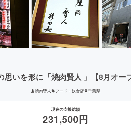
の思いを形に「焼肉賢人 」【8月オー
焼肉賢人
フード・飲食店
千葉県
現在の支援総額
231,500
円