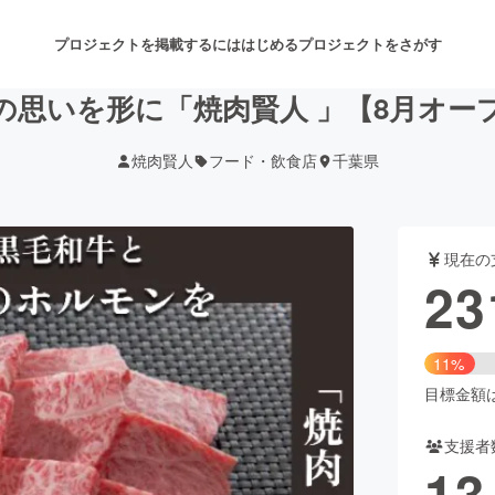
プロジェクトを掲載するには
はじめる
プロジェクトをさがす
の思いを形に「焼肉賢人 」【8月オー
焼肉賢人
フード・飲食店
千葉県
注目のリターン
注目の新着プロジェクト
募集終了が近いプロジェクト
も
現在の
音楽
舞台・パフォーマンス
23
ゲーム・サービス開発
フード・飲食店
11%
書籍・雑誌出版
アニメ・漫画
目標金額は2
支援者
チャレンジ
ビューティー・ヘルスケ
13