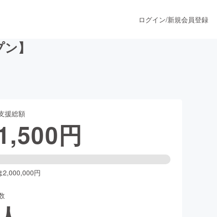
ログイン
/
新規会員登録
プン】
うすぐ公開されます
支援総額
プロダクト
1,500
円
ファッション
スポーツ
,000,000円
数
ア
ソーシャルグッド
人