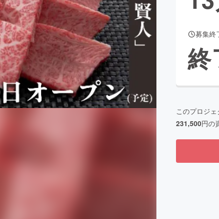
募集終
CAMPFIRE for Social Good
CAMPFIRE Creation
終
CAMPFIREふるさと納税
machi-ya
コミュニティ
このプロジェ
231,500
円の