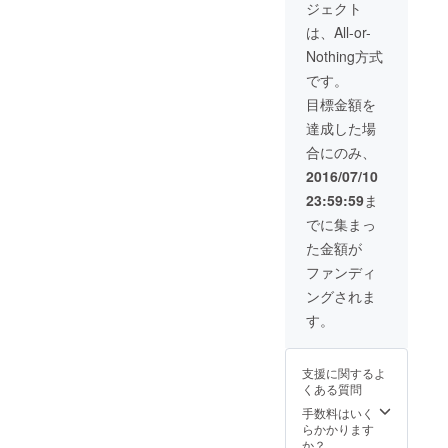
ジェクト
す。 完成したア
ルバムCD、メイ
は、All-or-
キングDVDとと
Nothing方式
もにCDに焼いて
お渡し致しま
です。
す。
目標金額を
達成した場
合にのみ、
2016/07/10
23:59:59
ま
でに集まっ
た金額が
ファンディ
ングされま
す。
支援に関するよ
くある質問
手数料はいく
らかかります
か？