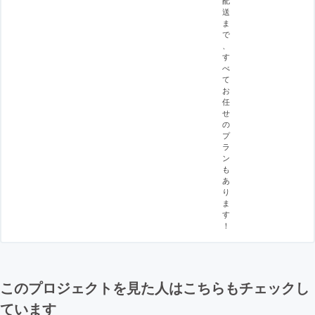
送
ま
で
、
す
べ
て
お
任
せ
の
プ
ラ
ン
も
あ
り
ま
す
！
このプロジェクトを見た人はこちらもチェックし
ています