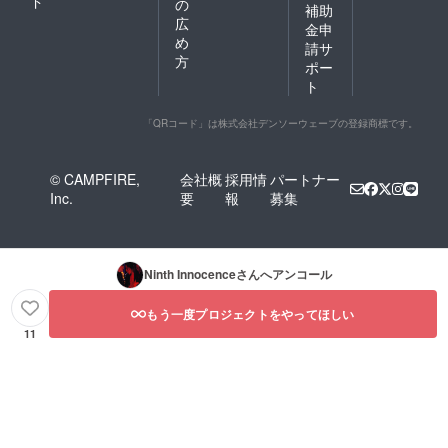
ド
の
補助
広
金申
め
請サ
方
ポー
ト
「QRコード」は株式会社デンソーウェーブの登録商標です。
© CAMPFIRE,
会社概
採用情
パートナー
Inc.
要
報
募集
Ninth Innocence
さんへアンコール
もう一度プロジェクトをやってほしい
11