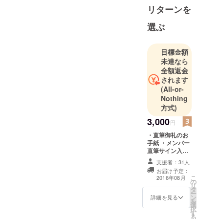
結女と高橋
リターンを
圭一により
結成。同時
選ぶ
に曲作りに
入る。
目標金額
2013年12月
未達なら
24日、
全額返金
YouTube及
されます
びFacebokに
(All-or-
て2014年か
Nothing
方式)
らの活動開
始を発表。
3,000
円
2013年12月
・直筆御礼のお
29日自ら制
手紙 ・メンバー
作した
直筆サイン入り
ポストカード ・
MV[feel]を
支援者：31人
完成したCD
お届け予定：
YouTube限
こ
2016年08月
の
定で発表。
リ
タ
ー
2014年1月
ン
詳細を見る
を
18日MV第二
選
択
す
弾[10 more
る