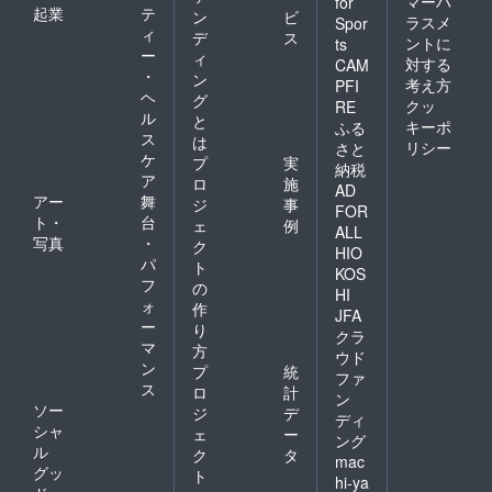
マーハ
for
起業
テ
ン
ビ
ラスメ
Spor
ィ
デ
ス
ントに
ts
ー
ィ
対する
CAM
・
ン
考え方
PFI
ヘ
グ
クッ
RE
ル
と
キーポ
ふる
ス
は
リシー
さと
ケ
プ
実
納税
ア
ロ
施
AD
アー
舞
ジ
事
FOR
ト・
台
ェ
例
ALL
写真
・
ク
HIO
パ
ト
KOS
フ
の
HI
ォ
作
JFA
ー
り
クラ
マ
方
ウド
ン
プ
統
ファ
ス
ロ
計
ン
ソー
ジ
デ
ディ
シャ
ェ
ー
ング
ル
ク
タ
mac
グッ
ト
hi-ya