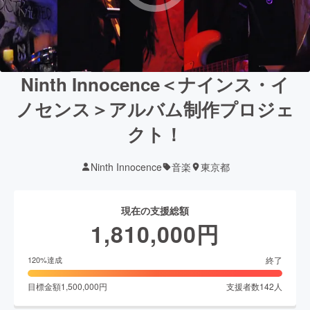
Ninth Innocence＜ナインス・イ
ノセンス＞アルバム制作プロジェ
クト！
Ninth Innocence
音楽
東京都
現在の支援総額
1,810,000
円
終了
120
%達成
目標金額
1,500,000
円
支援者数
142
人