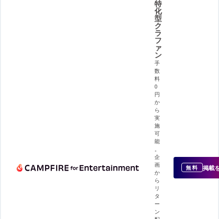
特
化
型
ク
ラ
フ
ァ
ン
手
数
料
0
円
か
ら
実
施
可
能
。
企
画
掲載
無料
か
ら
リ
タ
ー
ン
配