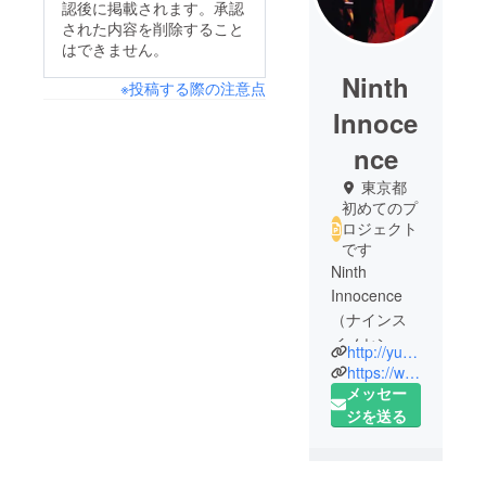
認後に掲載されます。承認
された内容を削除すること
はできません。
Ninth
※投稿する際の注意点
Innoce
nce
東京都
初めてのプ
ロジェクト
です
Ninth
Innocence
（ナインス
イノセン
http://yumesukei.wix.com/ninth-innocence
ス）
https://www.facebook.com/ninthinnocence/
2013年9月約
メッセー
10年に及ぶ
ジを送る
渡米より帰
国した鈴木