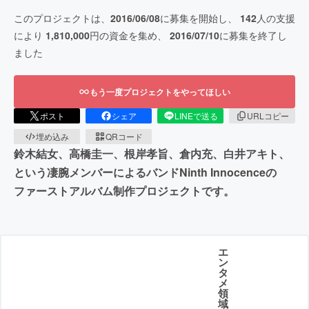
このプロジェクトは、
2016/06/08
に募集を開始し、
142
人の支援
により
1,810,000
円の資金を集め、
2016/07/10
に募集を終了し
ました
もう一度プロジェクトをやってほしい
ポスト
シェア
LINEで送る
URLコピー
埋め込み
QRコード
鈴木結女、高橋圭一、根岸孝旨、倉内充、白井アキト、
という凄腕メンバーによるバンドNinth Innocenceの
ファーストアルバム制作プロジェクトです。
エ
ン
タ
メ
領
域