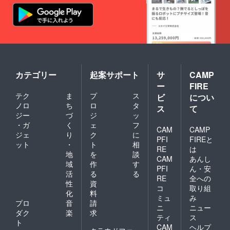
カテゴリー
起案サポート
サ
CAMP
ー
FIRE
テク
ま
プ
ス
ビ
につい
ノロ
ち
ロ
タ
ス
て
ジー
づ
ジ
ッ
・ガ
く
ェ
フ
CAM
CAMP
ジェ
り
ク
に
PFI
FIREと
ット
・
ト
相
RE
は
地
を
談
CAM
あんし
域
作
す
PFI
ん・安
活
る
る
RE
全への
性
資
コ
取り組
化
料
ミュ
み
プロ
音
請
ニ
ニュー
ダク
楽
求
ティ
ス
ト
CAM
ヘルプ