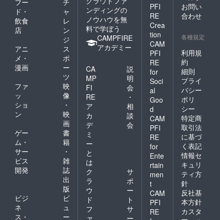
クラウドファ
フー
チ
PFI
お問い
ンディングの
ド・
ャ
RE
合わせ
ノウハウを無
飲食
レ
Crea
料で学ぼう
店
ン
tion
各種規定
CAMPFIRE
ジ
CAM
アカデミー
アニ
ス
利用規
PFI
メ・
ポ
約
RE
漫画
ー
CA
説
細則
for
ツ
MP
明
プライ
Soci
ファ
映
FI
会
バシー
al
ッ
像
RE
・
ポリ
Goo
ショ
・
ア
相
シー
d
ン
映
カ
談
特定商
CAM
画
デ
会
取引法
PFI
ゲー
書
ミ
に基づ
RE
ム・
籍
ー
く表記
for
サー
・
と
情報セ
Ente
ビス
雑
は
キュリ
rtain
開発
誌
ク
サ
ティ方
men
出
ラ
ポ
針
t
版
ウ
ー
反社基
CAM
ビジ
ビ
ド
ト
本方針
PFI
ネ
ュ
フ
サ
カスタ
RE
ス・
ー
ァ
ー