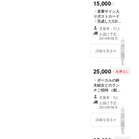
ストライ
15,000
ト
円
ブ。
・直筆サイン入
メンバーは
りポストカード
・完成したCD
Vo.鈴木結女
・アルバムメイ
支援者：21人
Guitar.高橋
キングDVD ・ア
お届け予定：
圭一 Bass.根
ルバムジャケッ
こ
2016年08月
の
トに支援者様の
岸孝旨
リ
タ
お名前をクレ
ー
Drums.倉内
ン
ジット ・アルバ
詳細を見る
を
選
ム発売記念特製T
充 Keyboad.
択
す
シャツ
る
白井アキト
​2014年4月
25,000
円
在庫なし
20日目黒ブ
・ボーカルの鈴
ルースアレ
木結女とのラン
チご招待 （都内
イジャパン
某所、お店はこ
にて2nd
支援者：5人
ちらで指定させ
お届け予定：
Live「鈴木結
て頂きます。ス
こ
2016年08月
の
タッフ、もしく
女バース
リ
タ
はメンバーが同
ー
デースペ
ン
行いたします。
詳細を見る
を
選
シャルライ
日程は双方相談
択
す
の上決定させて
ブ」
る
頂きます。時間
メンバーも