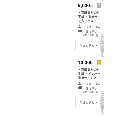
days]を発
5,000
円
表。
・直筆御礼のお
2014年2月
手紙 ・直筆サイ
12日MV第三
ン入りポスト
カード ・完成し
弾、初の日
支援者：38人
たCD ・支援者
お届け予定：
本語詞によ
限定アルバムメ
こ
2016年08月
の
イキングDVD
る「僕が描
リ
タ
ー
く放物線」
ン
詳細を見る
を
を発表。
選
択
す
2014年2月
る
14日[10
10,000
円
more days]
・直筆御礼のお
日本語訳詞
手紙 ・メンバー
つきをアッ
直筆サイン入り
ポストカード ・
プ。
支援者：39人
完成したCD ・
お届け予定：
2014年3月9
支援者限定アル
こ
2016年08月
の
バムメイキング
日目黒ブ
リ
タ
DVD ・CDジャ
ー
ルースアレ
ン
ケットにスペ
詳細を見る
を
イジャパン
選
シャルサンクス
択
す
で支援者様のお
にてファー
る
名前をクレジッ