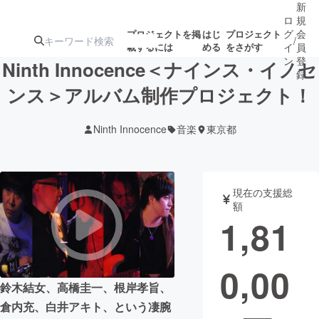
新
ロ
規
グ
会
プロジェクトを掲
はじ
プロジェクト
/
載するには
める
をさがす
イ
員
ン
登
Ninth Innocence＜ナインス・イノセ
録
ンス＞アルバム制作プロジェクト！
人気のプロ
注目のリ
注目の新着プロ
募集終了が近いプ
もうすぐ公開
Ninth Innocence
音楽
東京都
ジェクト
ターン
ジェクト
ロジェクト
されます
アート・写真
音楽
現在の支援総
額
1,81
テクノロジー・ガジェット
ゲーム・サ
0,00
映像・映画
書籍・雑誌
鈴木結女、高橋圭一、根岸孝旨、
倉内充、白井アキト、という凄腕
ビジネス・起業
チャレンジ