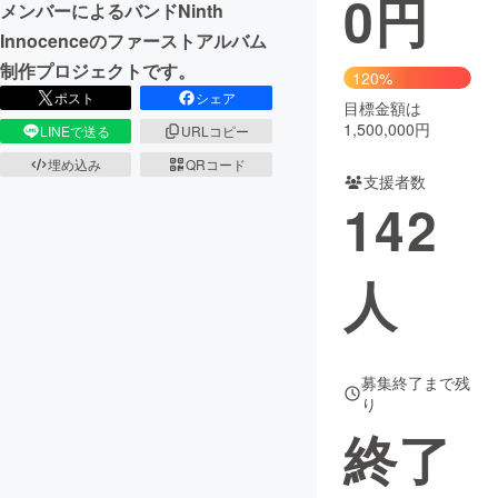
0
円
メンバーによるバンドNinth
Innocenceのファーストアルバム
まちづくり・地域活性化
制作プロジェクトです。
120%
ポスト
シェア
目標金額は
CAMPFIRE for Social Good
CAMPFIRE Creation
1,500,000円
LINEで送る
URLコピー
CAMPFIREふるさと納税
machi-ya
コミュニティ
埋め込み
QRコード
支援者数
142
人
募集終了まで残
り
終了