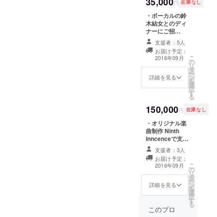
35,000
は2時間以内を予
円
在庫なし
定しておりま
前回と同じ
・ボーカルの鈴
す。お店までの
で、この時
木結女とのディ
交通費、宿泊費
を機会に正
ナーにご招
等はご本人でご
待！！ （都内某
負担くださいま
式メンバー
支援者：5人
所、お店はこち
すよう御願い致
お届け予定：
となり、バ
らで指定させて
します。） ・完
こ
2016年09月
の
頂きます。ス
ンドとして
成したCD ・鈴
リ
タ
タッフ、もしく
木結女との記念
ー
の活動をス
ン
はメンバーが同
詳細を見る
撮影
を
タート。
選
行いたします。
択
す
日程は双方相談
2016年4月、
る
の上決定させて
約2年ぶりの
150,000
頂きます。時間
円
在庫なし
活動再開を
は2時間以内を予
・オリジナル楽
定しておりま
発表。
曲制作 Ninth
す。お店までの
同4月24日六
Inncenceで支援
交通費、宿泊費
者様のためにオ
等はご本人でご
本木C*Laps
支援者：3人
リジナル楽曲を
負担くださいま
にて復活ラ
お届け予定：
作ります！ 思い
すよう御願い致
こ
2016年09月
の
イブを行
出やエピソー
します。） ・完
リ
タ
ド、また、誰か
成したCD ・鈴
う。
ー
ン
に向けての想い
詳細を見る
木結女との記念
を
選
等を綴った文章
撮影
択
す
等をいただけれ
る
ば、それに沿っ
このプロ
た形で制作しま