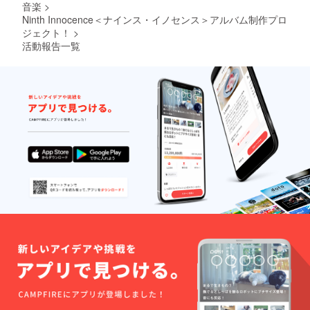
も、確実にその後の自分の
音楽
>
Ninth Innocence＜ナインス・イノセンス＞アルバム制作プロ
道となっていく。 だ
ジェクト！
>
から、『大事な選択』の瞬
活動報告一覧
間は、一旦立ち止まり、自
分の周りをもう一度
見回す冷静さが必要なのだ
と改めて思う。 慣れ
や感情に流されず。
多少時間がかかったとして
も。 心の声に、耳を
傾けて。 10] feel
「普通はさあ、、」
「普通なら、、」
よく聞くけれど。
そもそも 『普通』っ
て、、なんだ？