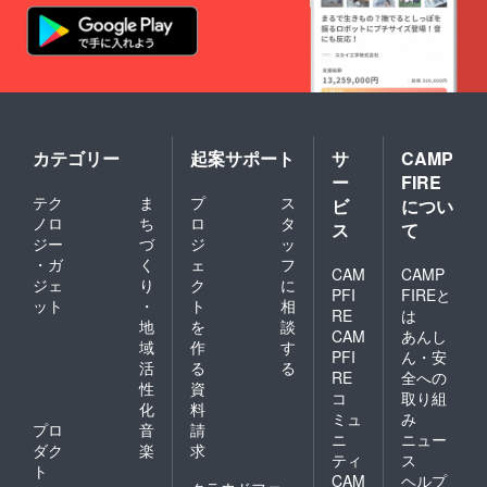
カテゴリー
起案サポート
サ
CAMP
ー
FIRE
テク
ま
プ
ス
ビ
につい
ノロ
ち
ロ
タ
ス
て
ジー
づ
ジ
ッ
・ガ
く
ェ
フ
CAM
CAMP
ジェ
り
ク
に
PFI
FIREと
ット
・
ト
相
RE
は
地
を
談
CAM
あんし
域
作
す
PFI
ん・安
活
る
る
RE
全への
性
資
コ
取り組
化
料
ミュ
み
プロ
音
請
ニ
ニュー
ダク
楽
求
ティ
ス
ト
CAM
ヘルプ