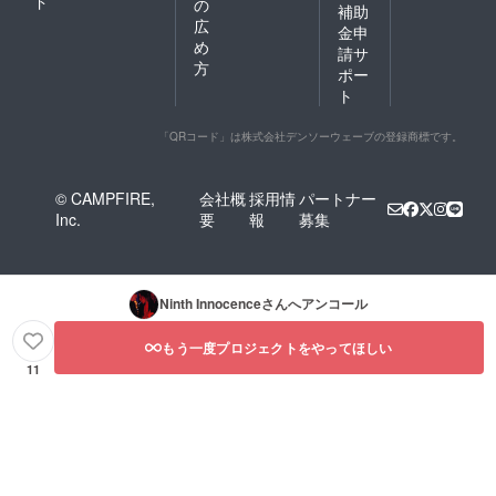
ド
の
補助
広
金申
め
請サ
方
ポー
ト
「QRコード」は株式会社デンソーウェーブの登録商標です。
© CAMPFIRE,
会社概
採用情
パートナー
Inc.
要
報
募集
Ninth Innocence
さんへアンコール
もう一度プロジェクトをやってほしい
11