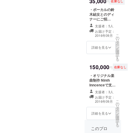
35,000
で瞬時に世界と繫がれる時
は2時間以内を予
円
在庫なし
定しておりま
前回と同じ
代。 手のひらに収
・ボーカルの鈴
す。お店までの
で、この時
木結女とのディ
交通費、宿泊費
まるコミュニティ。でも、
を機会に正
ナーにご招
等はご本人でご
待！！ （都内某
負担くださいま
隣にいるコイツの名前って
式メンバー
支援者：5人
所、お店はこち
すよう御願い致
お届け予定：
となり、バ
らで指定させて
なんだ ったっけ？
します。） ・完
こ
2016年09月
の
頂きます。ス
ンドとして
成したCD ・鈴
リ
そして目の前のそ
タ
タッフ、もしく
木結女との記念
ー
の活動をス
ン
はメンバーが同
詳細を見る
撮影
を
の人は、＜アナタのナマエ
タート。
選
行いたします。
択
す
日程は双方相談
2016年4月、
＞を、知っていますか？
る
の上決定させて
約2年ぶりの
150,000
頂きます。時間
6] calling 当た
円
在庫なし
活動再開を
は2時間以内を予
り前って、ない。
・オリジナル楽
定しておりま
発表。
曲制作 Ninth
す。お店までの
目の前のすべての瞬間が、
同4月24日六
Inncenceで支援
交通費、宿泊費
者様のためにオ
等はご本人でご
本木C*Laps
実は奇跡であるということ
支援者：3人
リジナル楽曲を
負担くださいま
にて復活ラ
お届け予定：
作ります！ 思い
すよう御願い致
に気付いたとき、
こ
2016年09月
の
イブを行
出やエピソー
します。） ・完
リ
日常に埋没していた、唯
タ
ド、また、誰か
成したCD ・鈴
う。
ー
ン
に向けての想い
詳細を見る
木結女との記念
を
の”ルーティン”は色づき、人
選
等を綴った文章
撮影
択
す
等をいただけれ
生は動き出す。
る
ば、それに沿っ
このプロ
た形で制作しま