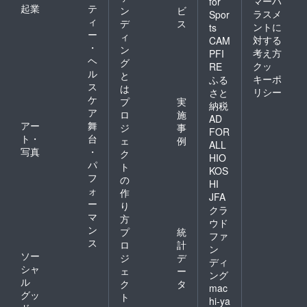
マーハ
for
起業
テ
ン
ビ
ラスメ
Spor
ィ
デ
ス
ントに
ts
ー
ィ
対する
CAM
・
ン
考え方
PFI
ヘ
グ
クッ
RE
ル
と
キーポ
ふる
ス
は
リシー
さと
ケ
プ
実
納税
ア
ロ
施
AD
アー
舞
ジ
事
FOR
ト・
台
ェ
例
ALL
写真
・
ク
HIO
パ
ト
KOS
フ
の
HI
ォ
作
JFA
ー
り
クラ
マ
方
ウド
ン
プ
統
ファ
ス
ロ
計
ン
ソー
ジ
デ
ディ
シャ
ェ
ー
ング
ル
ク
タ
mac
グッ
ト
hi-ya