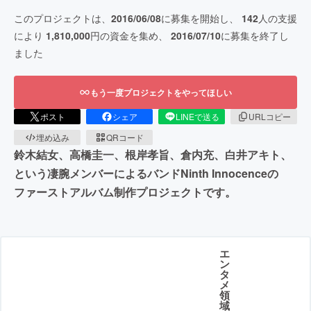
このプロジェクトは、
2016/06/08
に募集を開始し、
142
人の支援
により
1,810,000
円の資金を集め、
2016/07/10
に募集を終了し
ました
もう一度プロジェクトをやってほしい
ポスト
シェア
LINEで送る
URLコピー
埋め込み
QRコード
鈴木結女、高橋圭一、根岸孝旨、倉内充、白井アキト、
という凄腕メンバーによるバンドNinth Innocenceの
ファーストアルバム制作プロジェクトです。
エ
ン
タ
メ
領
域