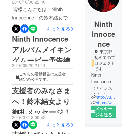
2016/10/06 22:40
皆様こんにちは、NInth
Innocence の鈴木結女で
Ninth
す。 Ninth Innocence ファー
もっと見る
Innoce
ストアルバム 『 Eternal
Ninth Innocence
nce
Dimensions 』 本日、御支
アルバムメイキン
援下さった皆様の元へ、発
東京都
初めてのプ
グムービー予告編
送を無事完了いたしまし
ロジェクト
2016/09/20 21:14
た。 当初の予定より大幅に
です
こちらの活動報告は支援者
Ninth
遅れてしまいましたこと、
限定の公開です。
Innocence
心よりお詫び申し上げま
（ナインス
支援者のみなさま
す。 タイトル 『 Eternal
イノセン
http://yumesukei.wix.com/ninth-innocence
へ！鈴木結女より
Dimensions 』 には、既成
ス）
https://www.facebook.com/ninthinnocence/
2013年9月約
メッセー
概念に囚われる事無く、サ
御礼メッセージ！
10年に及ぶ
ジを送る
2016/07/18 09:42
ウンド面に於いても、歌詞
渡米より帰
もっと見る
の世界観に於いても感じる
国した鈴木