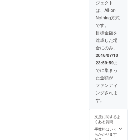
鍵は、いつもこの
ジェクト
す。 完成したア
手の中に。 7] true
ルバムCD、メイ
は、All-or-
キングDVDとと
Nothing方式
何もかもがうまくい
もにCDに焼いて
お渡し致しま
です。
かなくて、人生がタフに思
す。
目標金額を
えるときがある。
達成した場
自分の存在意義す
合にのみ、
らわからなくなるような。
2016/07/10
消えてなくなって
23:59:59
ま
でに集まっ
しまいそうな。
た金額が
でも、ひとつだけ
ファンディ
確かなことは。 何
ングされま
処にいようとも、どんな姿
す。
になろうとも、自分を、い
つも、信じ、待っ
支援に関するよ
くある質問
ていてくれる存在
手数料はいく
が、必ずいるということ。
らかかります
か？