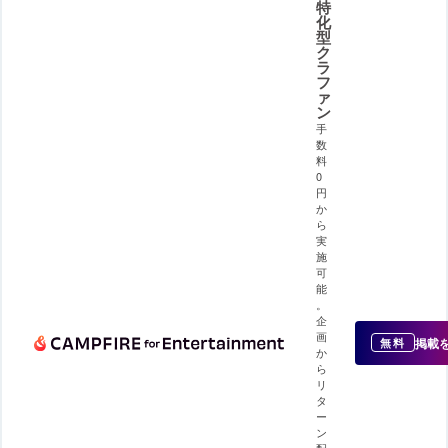
特
化
型
ク
ラ
フ
ァ
ン
手
数
料
0
円
か
ら
実
施
可
能
。
企
画
掲載
無料
か
ら
リ
タ
ー
ン
配