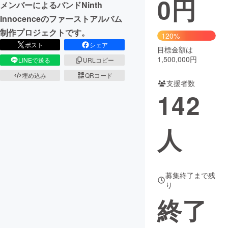
0
円
メンバーによるバンドNinth
Innocenceのファーストアルバム
まちづくり・地域活性化
制作プロジェクトです。
120%
ポスト
シェア
目標金額は
CAMPFIRE for Social Good
CAMPFIRE Creation
1,500,000円
LINEで送る
URLコピー
CAMPFIREふるさと納税
machi-ya
コミュニティ
埋め込み
QRコード
支援者数
142
人
募集終了まで残
り
終了