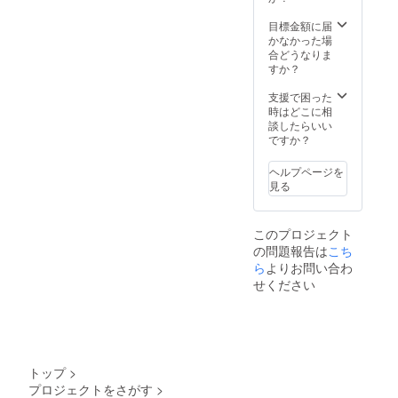
今まで、どれだけ
多くの人に支えられてきた
目標金額に届
かなかった場
ことだろうか。 自
合どうなりま
すか？
分も、誰かのそんな存在で
支援で困った
ありたいと、心からの願い
時はどこに相
を込めて‥。 ８] バスが
談したらいい
ですか？
やってきた 『幸せ』行
ヘルプページを
きのバスの列に並ぶ人々。
見る
そして皆を先導する饒舌な
仮面の道化 師。よく
このプロジェクト
見ると、運転席には誰もい
の問題報告は
こち
ら
よりお問い合わ
ない。さて‥一行は一体何
せください
処に向かうの か？
９] Union Selective 人
生は常に『選択』の連続。
トップ
>
何気なく選んだこと
プロジェクトをさがす
>