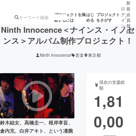
新
ロ
規
グ
会
プロジェクトを掲
はじ
プロジェクト
/
載するには
める
をさがす
イ
員
ン
登
Ninth Innocence＜ナインス・イノセ
録
ンス＞アルバム制作プロジェクト！
人気のプロ
注目のリ
注目の新着プロ
募集終了が近いプ
もうすぐ公開
Ninth Innocence
音楽
東京都
ジェクト
ターン
ジェクト
ロジェクト
されます
アート・写真
音楽
現在の支援総
額
1,81
テクノロジー・ガジェット
ゲーム・サ
0,00
映像・映画
書籍・雑誌
鈴木結女、高橋圭一、根岸孝旨、
倉内充、白井アキト、という凄腕
ビジネス・起業
チャレンジ