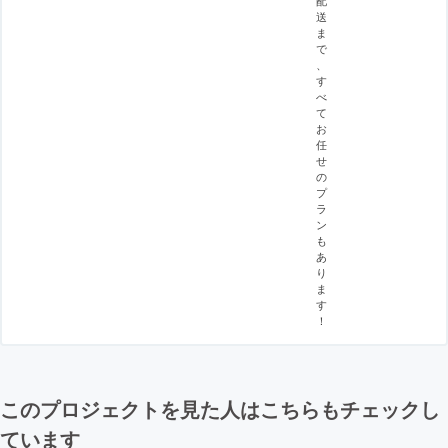
送
ま
で
、
す
べ
て
お
任
せ
の
プ
ラ
ン
も
あ
り
ま
す
！
このプロジェクトを見た人はこちらもチェックし
ています