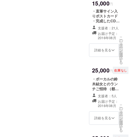
metropolis 利便性と人
ストライ
15,000
ト
円
ブ。
間性の調和 ー それ
・直筆サイン入
メンバーは
りポストカード
は現代を生きる我々の永遠
・完成したCD
Vo.鈴木結女
・アルバムメイ
の課題なのかもしれない。
支援者：21人
Guitar.高橋
キングDVD ・ア
お届け予定：
大好きな1927年のド
圭一 Bass.根
ルバムジャケッ
こ
2016年08月
の
トに支援者様の
岸孝旨
リ
イツ映画『メトロポリス』
タ
お名前をクレ
ー
Drums.倉内
ン
ジット ・アルバ
詳細を見る
（フリッツ・ラング監督）
を
選
ム発売記念特製T
充 Keyboad.
択
す
シャツ
に敬意を込めて。 4]
る
白井アキト
10 more days 残さ
​2014年4月
25,000
円
在庫なし
20日目黒ブ
れた時間が、もしあと10日
・ボーカルの鈴
ルースアレ
木結女とのラン
だったとしたら。
チご招待 （都内
イジャパン
某所、お店はこ
あなたは、誰に何を言うの
にて2nd
支援者：5人
ちらで指定させ
お届け予定：
Live「鈴木結
だろう。 何処で、
て頂きます。ス
こ
2016年08月
の
タッフ、もしく
女バース
リ
何をするのだろう。 5]
タ
はメンバーが同
ー
デースペ
ン
行いたします。
詳細を見る
Private Island SNSの
を
選
シャルライ
日程は双方相談
択
す
の上決定させて
発達で、今やワンクリック
ブ」
る
頂きます。時間
メンバーも