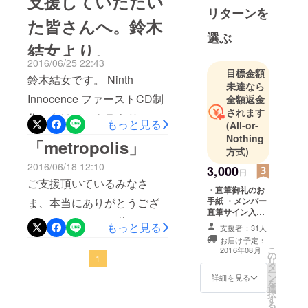
支援していただい
結女と高橋
ままに無限に広がり続けて
リターンを
圭一により
いきたいとの強い願いを込
た皆さんへ。鈴木
結成。同時
選ぶ
めました。 皆様の、多大な
に曲作りに
結女より。
るサポートを頂き完成しま
入る。
2016/06/25 22:43
目標金額
2013年12月
した念願のファーストアル
鈴木結女です。 Ninth
未達なら
24日、
バム。 『 Eternal
Innocence ファーストCD制
全額返金
YouTube及
されます
Dimensions 』 全10曲、
作に向けてのクラウドファ
びFacebokに
もっと見る
(All-or-
Ninth Innocenceの世界を
ンディングチャレンジ。 こ
て2014年か
Nothing
「metropolis」
方式)
らの活動開
ゆっくりとお楽しみ頂けま
こまでにサポート下さった
2016/06/18 12:10
始を発表。
3,000
円
したら幸いです。 本当に、
たくさんの皆様、心より御
2013年12月
ご支援頂いているみなさ
・直筆御礼のお
有難うございました！ 鈴木
礼申し上げます。本当に、
29日自ら制
ま、本当にありがとうござ
手紙 ・メンバー
作した
直筆サイン入り
結女
有難うございます。 温かな
います！まだまだ道のりは
ポストカード ・
もっと見る
MV[feel]を
支援者：31人
______________________
メッセージと共に寄せて頂
完成したCD
長いですが、精一杯全力で
お届け予定：
YouTube限
こ
2016年08月
______________________
いた多くのお気持ち、頂く
の
定で発表。
頑張っていきたいと思いま
1
リ
タ
______________________
度に身の引き締まる思いで
ー
2014年1月
ン
すので、引き続きご支援、
詳細を見る
を
18日MV第二
選
_____ &lt; Eternal
す。 20年前とは大きく変
択
そしてご意見、ご提案など
す
弾[10 more
る