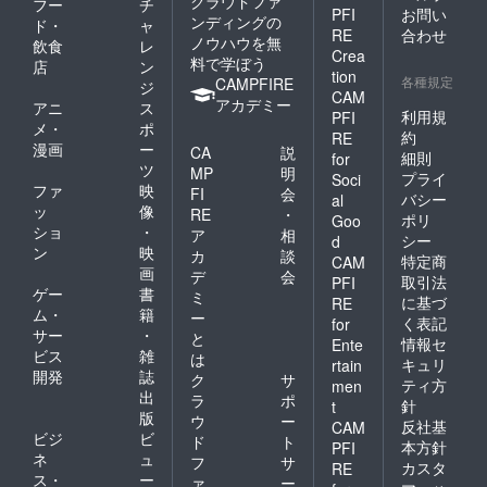
クラウドファ
フー
チ
PFI
お問い
ンディングの
ド・
ャ
RE
合わせ
ノウハウを無
飲食
レ
Crea
料で学ぼう
店
ン
tion
各種規定
CAMPFIRE
ジ
CAM
アカデミー
アニ
ス
利用規
PFI
メ・
ポ
約
RE
漫画
ー
CA
説
細則
for
ツ
MP
明
プライ
Soci
ファ
映
FI
会
バシー
al
ッ
像
RE
・
ポリ
Goo
ショ
・
ア
相
シー
d
ン
映
カ
談
特定商
CAM
画
デ
会
取引法
PFI
ゲー
書
ミ
に基づ
RE
ム・
籍
ー
く表記
for
サー
・
と
情報セ
Ente
ビス
雑
は
キュリ
rtain
開発
誌
ク
サ
ティ方
men
出
ラ
ポ
針
t
版
ウ
ー
反社基
CAM
ビジ
ビ
ド
ト
本方針
PFI
ネ
ュ
フ
サ
カスタ
RE
ス・
ー
ァ
ー