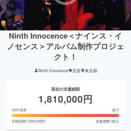
Ninth Innocence＜ナインス・イ
ノセンス＞アルバム制作プロジェ
クト！
Ninth Innocence
音楽
東京都
現在の支援総額
1,810,000
円
終了
120
%達成
目標金額
1,500,000
円
支援者数
142
人