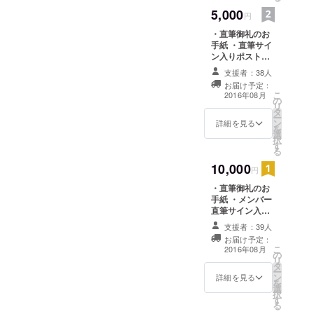
Dimensions &gt; セルフレ
わった音楽シーンの中。
ありましたら宜しく御願い
days]を発
5,000
円
ビュー文 鈴木結女
日々、すべての瞬間が、学
表。
致します！動画は鈴木結女
・直筆御礼のお
1] solitude 終わりな
びの連続です。 生温い覚悟
2014年2月
手紙 ・直筆サイ
オフィシャルサイトのファ
12日MV第三
ン入りポスト
き闘いに疲れ彷徨うこの身
では、魂に届く作品など到
ンクラブ限定サイトLynxに
カード ・完成し
弾、初の日
支援者：38人
たCD ・支援者
体を、羽が、冬の花々が、
底つくることが出来ない。
お届け予定：
本語詞によ
て今年3月に公開いたしまし
限定アルバムメ
こ
2016年08月
そっと包み こむ‥
そんなことを改めて痛感し
の
イキングDVD
る「僕が描
リ
た「metropolis」という曲で
タ
ー
く放物線」
2] WAR 何か問題が
ています。 Ninth
ン
詳細を見る
す。こちらはまだデモ音源
を
を発表。
選
起きると誰かのせいにして
Innocence ファーストCD。
択
す
デモ映像ですが、これもこ
2014年2月
る
いる？お互いの事をよく知
今の自分の全ての思い、そ
14日[10
のファンディングがサクセ
10,000
円
り合おう ともせず
して覚悟を注ぎ込みたいと
more days]
スできましたらちゃんとレ
・直筆御礼のお
日本語訳詞
に？ 嗚呼、今日も、
思っております。 どうか、
手紙 ・メンバー
コーディングし直し、アル
つきをアッ
直筆サイン入り
あちこちで争いが続く。
引き続き、皆様のご支援、
ポストカード ・
バムに納めたいと思ってい
プ。
支援者：39人
完成したCD ・
国レベルの、社会レ
宜しくお願い申し上げま
お届け予定：
2014年3月9
ます。宜しく御願い致しま
支援者限定アル
こ
2016年08月
の
バムメイキング
ベルの、そして、個人レベ
す。 鈴木結女
日目黒ブ
リ
す！
タ
DVD ・CDジャ
ー
ルースアレ
ルの。 終わらぬ、負
ン
ケットにスペ
詳細を見る
を
イジャパン
選
シャルサンクス
択
の連鎖。 3]
す
で支援者様のお
にてファー
る
名前をクレジッ