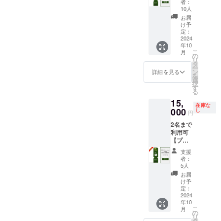
ます。
者：
HPより
泊先行
・通常
食材は
10人
ご予約
割引チ
価格の
付きま
お届
の際、
ケッ
半額
せん。
け予
忘れず
ト】 宿
（35,00
定：
ご自由
に記入
泊割引
2024
0円）で
にお持
をお願
年10
コード
ご利用
ち込み
いいた
こ
月
100,000
いただ
の
くださ
しま
リ
円分 ・
けま
タ
い。 ・
す。
ー
「log&s
す。 ・
ン
有効期
詳細を見る
(URL：
を
auna 和
現金へ
選
間：
coming
択
-
の交換
す
2024年
soon) ※
る
nagomi,
はでき
10月1
本商品
15,
wakaya
ませ
日〜
は
在庫な
ma- 」
000
ん。 ・
し
2027年
円
15,000
での宿
当施設
9月30日
円の売
2名まで
泊予約
は素泊
までの3
り切れ
利用可
時にご
まりの
年間 ※
となっ
【プラ
利用い
ご提供
宿泊料
ている
イベー
ただけ
となり
金の目
支援
日帰り
トサウ
ます。
ます。
安：2名
者：
プラン
ナ＆
・通常
食材は
5人
宿泊
と同様
BBQ日
価格の
付きま
（食事
お届
の商品
帰り特
半額
せん。
け予
無）：
です
別プラ
（50,00
定：
ご自由
合計
が、予
ン 3時
2024
0円）で
にお持
48,000
約枠の
年10
間利
ご利用
ち込み
円〜、4
関係で
こ
月
用】 日
いただ
の
くださ
名宿泊
コード
リ
帰り割
けま
タ
い。 ・