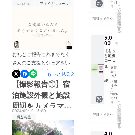
非フォローいただけると幸
年11
て、お
success
ファイナルゴール
ご利用
を是非よろ
wakayama.snack.chillnn.co
こ
月
をいただきました。今回の
いです。これからもみなさ
礼の
いただ
の
リ
しくお願い
メッ
けま
タ
m/snack/top※写真・動画素
活動報告では、当施設
ー
まからいただいたご支援を
セージ
す。 ・
ン
いたしま
詳細を見る
を
をお送
材によって随時更新予定。
オープ
選
「log&amp;sauna 和 -
形にできるように頑張りま
す！
択
りしま
ン後に
す
る
Instagram：
す。 ※
日帰り
nagomi, wakayama -」 のサ
す！ご支援いただいている
5,0
このリ
プラン
https://www.instagram.com/n
ウナ・バーベキューエリア
皆様に「自然に還り、自分
ターン
00
の実施
円
は
予定は
agomi_wakayama_official/
の工事進捗をご報告させて
を感じる時間」を体験いた
【もっ
【もっ
ありま
お礼とご報告これまでたく
と応援
と応援
ショート動画宿泊施設とな
せん
いただきます。前回の現地
だけること本当に楽しみに
コー
コー
が、ク
さんのご支援とシェアをい
るログハウスの各部屋と、
ス：お
ス：お
ラウド
報告はバレルサウナの導入
しております！引き続き応
支援
礼の
ただき本当にありがとうご
礼の
ファン
者：
もっと見る
アウトドアサウナエリアを
メッ
についてでした。本日はつ
援のほどよろしくお願いい
メッ
ディン
15人
ざいます。おかげさまで、
セー
セー
グ特別
お届
【撮影報告①】宿
撮影した動画となります。
いに工事が竣工し、全体像
たします！
ジ】 感
ジ】の
プラン
け予
ファイナルゴールに掲げて
謝の気
リター
定：
summer, vertical
となり
を公開できる状態になりま
泊施設外観と施設
持ちを
2024
ンと同
ます。
いた高い目標を達成するこ
年11
short_3summer, vertical
込め
じ内容
・当施
したことをお知らせいたし
こ
月
周辺をカメラマン
て、お
とができ、最終的には394名
になり
の
設の稼
リ
short_4写真（一部抜粋）以
礼の
ます。＜詳細はこちら＞
ます。
タ
働可能
2024/09/19 15:20
ー
の方から716万円ものご支援
メッ
に撮影してもらい
ン
日に限
詳細を見る
下、ログハウス内の各部屋
を
HP：https://nagomi-
撮影報告
セージ
選
定した
をいただきました。皆様の
択
をお送
す
やサウナエリアを写真で掲
ご提供
ました！
wakayama.snack.chillnn.co
る
りしま
となり
あたたかいお気持ちに、プ
4,0
載します。現地魅力が少し
す。 ※
ます。
m/snack/top※写真・動画素