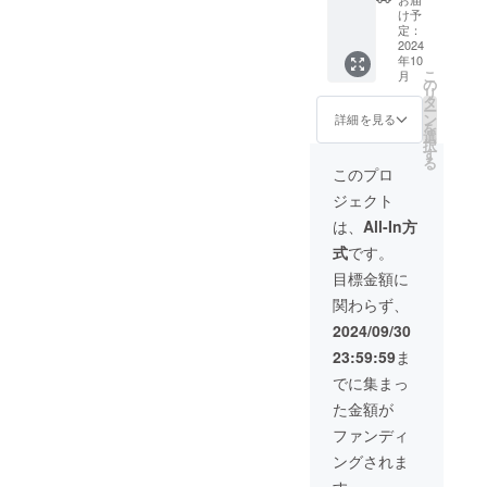
働可能
9月30日
ナ内へ
有効期
際にHP
け予
に記入
日に限
までの5
の記名
間：
定：
もしく
をお願
定した
年間 ・
板に支
2024
2024年
は予約
いいた
年10
ご提供
掲載方
援者様
10月1
サイト
しま
こ
月
となり
法：文
の法人
日〜
の
よりご
す。
リ
ます。
字の
名もし
2027年
タ
確認く
ー
・食材
み、ロ
くはお
9月30日
ン
ださ
詳細を見る
を
は付き
ゴ／バ
名前
までの3
選
い。
択
ませ
ナーの
（ニッ
年間 ※
す
(URL：
る
ん。ご
掲載は
クネー
割引
coming
このプロ
自由に
不可 ・
ム）を
コード
soon) ※
ジェクト
お持ち
掲載サ
掲載&当
を発行
割引
込みく
イズ：
社
いたし
コード
は、
All-In方
ださ
5cmほ
Instagr
ます。
を発行
式
です。
い。 ・
どの木
amにて
HPより
いたし
現金へ
製板を
スポン
ご予約
ます。
目標金額に
の交換
予定 ・
サー名
の際、
HPより
関わらず、
はでき
注意事
を記
忘れず
ご予約
ませ
項：支
載。 ま
に記入
の際、
2024/09/30
ん。 ・
援時、
た、一
をお願
忘れず
23:59:59
ま
有効期
必ず備
棟貸切
いいた
に記入
間：
考欄に
宿泊権2
しま
をお願
でに集まっ
2024年
希望さ
泊分を
す。
いいた
た金額が
10月1
れる法
ご提
(URL：
しま
日〜
人名も
供。 ・
coming
す。
ファンディ
2027年
しくは
掲載期
soon)
ングされま
9月30日
お名前
間：
までの3
（ニッ
2024年
す。