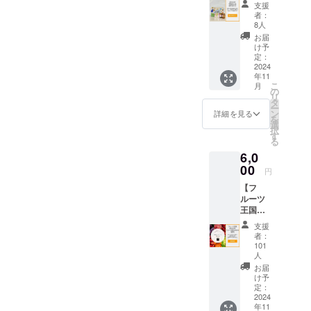
での日
グ特別
（食事
値段
支援
ご予約
せ】 施
帰りプ
プラン
無）：
者：
は、ご
の際、
設のの
ラン予
となり
8人
合計
予約の
忘れず
位置す
約時に
ます。
48,000
お届
際にHP
に記入
る紀の
ご利用
・当施
け予
円〜、4
もしく
をお願
川市の
いただ
定：
設の稼
名宿泊
は予約
いいた
特産品
2024
けま
働可能
（食事
サイト
しま
年11
を詰め
す。 ・
日に限
無）：
よりご
す。
こ
月
合わせ
オープ
の
定した
合計
確認く
リ
てお送
ン後に
タ
ご提供
72,000
ださ
ー
りいた
日帰り
ン
となり
詳細を見る
円〜、8
い。
を
しま
プラン
選
ます。
名宿泊
(URL：
択
す！ 内
の実施
す
・食材
（食事
coming
る
容：フ
予定は
は付き
無）：
soon) ※
6,0
ルーツ
ありま
ませ
合計
割引
羊羹
00
せん
ん。ご
112,000
円
コード
（苺・
が、ク
自由に
円〜と
を発行
【フ
桃・八
ラウド
お持ち
なりま
いたし
ルーツ
朔）/八
ファン
込みく
す。詳
ます。
王国紀
朔マー
ディン
ださ
しいお
HPより
の川市
マレー
グ特別
い。 ・
値段
支援
ご予約
のフ
ド/桃
プラン
現金へ
者：
は、ご
の際、
ルーツ
ジャム
となり
101
の交換
予約の
忘れず
詰め合
▼内容
人
ます。
はでき
際にHP
に記入
わせ
詳細 ■
・当施
お届
ませ
もしく
をお願
（通
フルー
け予
設の稼
ん。 ・
は予約
いいた
常）】
定：
ツ羊羹
働可能
有効期
サイト
しま
2024
秋に旬
・個
日に限
間：
よりご
す。
年11
を迎え
数：3個