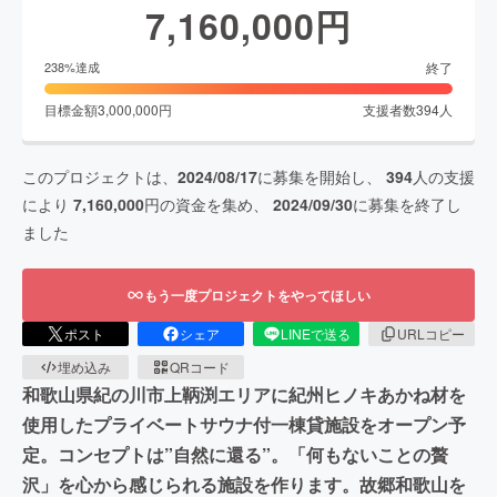
7,160,000
円
終了
238
%達成
目標金額
3,000,000
円
支援者数
394
人
このプロジェクトは、
2024/08/17
に募集を開始し、
394
人の支援
により
7,160,000
円の資金を集め、
2024/09/30
に募集を終了し
ました
もう一度プロジェクトをやってほしい
ポスト
シェア
LINEで送る
URLコピー
埋め込み
QRコード
和歌山県紀の川市上鞆渕エリアに紀州ヒノキあかね材を
使用したプライベートサウナ付一棟貸施設をオープン予
定。コンセプトは”自然に還る”。「何もないことの贅
沢」を心から感じられる施設を作ります。故郷和歌山を