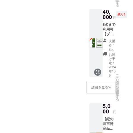
36,000
ん。 ・
す
2027年
（食事
soon) ※
る
円分 ・
当施設
9月30日
無）：
割引
40,
「log&s
は素泊
までの3
合計
コード
残り3
auna 和
000
まりの
年間 ※
112,000
円
を発行
-
ご提供
宿泊料
円〜と
いたし
8名まで
nagomi,
となり
金の目
なりま
ます。
利用可
wakaya
ます。
安：2名
す。詳
HPより
【プラ
ma- 」
食材は
宿泊
しいお
ご予約
イベー
での日
付きま
（食事
値段
支援
の際、
トサウ
帰りプ
せん。
無）：
者：
は、ご
忘れず
ナ＆
ラン予
ご自由
2人
合計
予約の
に記入
BBQ日
約時に
にお持
48,000
お届
際にHP
をお願
帰り特
ご利用
ち込み
け予
円〜、4
もしく
いいた
別プラ
いただ
定：
くださ
名宿泊
は予約
しま
ン 3時
2024
けま
い。 ・
（食事
サイト
す。
年10
間利
す。 ・
有効期
無）：
よりご
こ
月
用】 日
オープ
の
間：
合計
確認く
リ
帰り割
ン後に
タ
2024年
72,000
ださ
ー
引コー
日帰り
ン
10月1
詳細を見る
円〜、8
い。
を
ド
プラン
選
日〜
名宿泊
(URL：
択
40,000
の実施
す
2027年
（食事
coming
る
円分 ・
予定は
9月30日
無）：
soon) ※
5,0
「log&s
ありま
までの3
合計
割引
auna 和
00
せん
年間 ※
112,000
円
コード
-
が、ク
宿泊料
円〜と
を発行
【紀の
nagomi,
ラウド
金の目
なりま
いたし
川市特
wakaya
ファン
安：2名
す。詳
ます。
産品詰
ma- 」
ディン
宿泊
しいお
HPより
め合わ