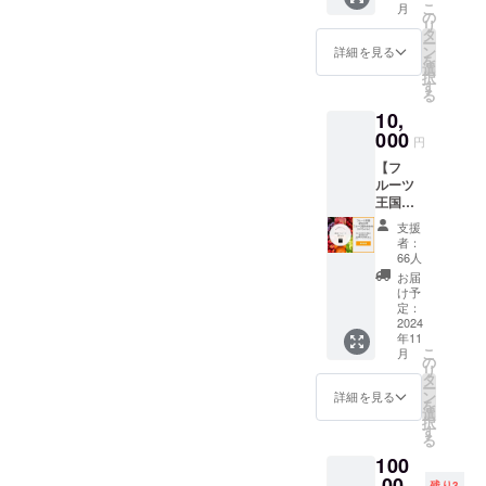
定した
2024年
確認く
こ
月
る果物
の
・重
ご提供
10月1
ださ
リ
の詰め
タ
量：55g
となり
日〜
い。
ー
合わせ
ン
・保存
詳細を見る
ます。
2027年
(URL：
を
を提供
選
方法：
・食材
9月30日
coming
択
しま
す
直射日
は付き
までの3
soon) ※
る
す。 ・
光、高
ませ
年間 ※
割引
10,
個数：
温多湿
ん。ご
割引
コード
000
旬を迎
を避け
自由に
円
コード
を発行
える果
涼しい
お持ち
を発行
いたし
【フ
物を約
所で保
込みく
いたし
ます。
ルーツ
3-6種類
存して
ださ
ます。
HPより
王国紀
・産
くださ
い。 ・
HPより
ご予約
の川市
地：和
い。 ・
現金へ
支援
ご予約
の際、
のフ
歌山県
賞味期
者：
の交換
の際、
忘れず
ルーツ
※原材料
66人
限：未
はでき
忘れず
に記入
詰め合
及び添
定です
お届
ませ
に記入
をお願
わせ
加物等
け予
が、余
ん。 ・
をお願
いいた
（スペ
定：
の食品
裕を
有効期
いいた
しま
シャ
2024
表示は
持って
間：
しま
す。
年11
ル）】
お届け
発送し
2024年
す。
こ
月
秋に旬
の
商品の
ます ・
10月1
(URL：
リ
を迎え
タ
ラベル
原産
日〜
coming
ー
る果物
ン
に表記
詳細を見る
国：日
2027年
soon)
を
の詰め
選
されま
本 ・原
9月30日
択
合わせ
す
す。 ※
材料：
までの3
る
を提供
旬のも
砂糖
年間 ※
100
しま
のを詰
（国内
割引
す。 ・
,00
め合わ
製
残り3