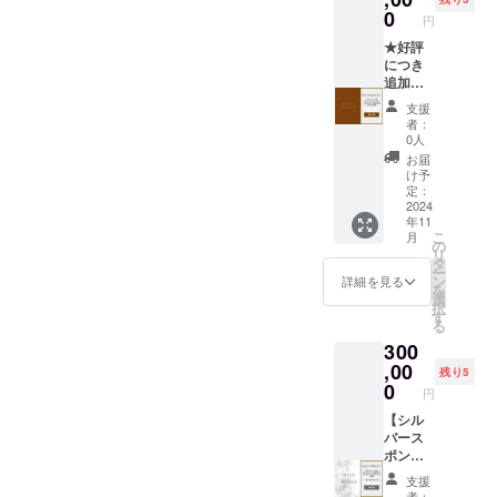
コード
個数：
0
せるた
造）、
を発行
円
旬を迎
め、個
白生あ
いたし
える果
★好評
数はあ
ん、苺
ます。
物を約
につき
くまで
ピュー
HPより
4-8種類
追加
目安で
レ、桃
ご予約
・産
★【ブ
す。
ピュー
の際、
支援
地：和
ロンズ
レ、八
者：
忘れず
歌山県
スポン
0人
朔
に記入
※原材料
サー】
ピュー
お届
をお願
及び添
HPスポ
け予
レ、寒
いいた
加物等
ンサー
定：
天／pH
しま
の食品
欄&ログ
2024
調整
す。
年11
表示は
ハウス
剤、酸
(URL：
こ
月
お届け
のテラ
の
化防止
coming
リ
商品の
ス席へ
タ
剤
soon)
ー
ラベル
の記名
ン
詳細を見る
（V.C）
を
に表記
板に支
選
、香
択
されま
援者様
す
料、着
る
す。 ※
の法人
色料
300
旬のも
名もし
（黄
のを詰
くはお
,00
4）、着
残り5
め合わ
名前
0
色料
円
せるた
（ニッ
（紅
め、個
クネー
【シル
麹） ・
数はあ
ム）を
バース
添加
くまで
掲載し
ポン
物：pH
目安で
ます。
サー】
調整
支援
す。
・掲載
HPスポ
剤、酸
者：