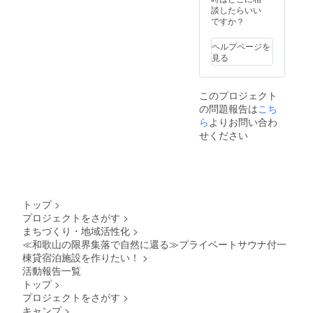
名前
談したらいい
（ニッ
ですか？
クネー
ム）を
ヘルプページを
ご記入
見る
くださ
い。
このプロジェクト
の問題報告は
こち
ら
よりお問い合わ
せください
トップ
>
プロジェクトをさがす
>
まちづくり・地域活性化
>
≪和歌山の限界集落で自然に還る≫プライベートサウナ付一
棟貸宿泊施設を作りたい！
>
活動報告一覧
トップ
>
プロジェクトをさがす
>
キャンプ
>