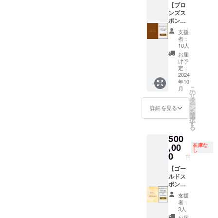
割引
wakaya
【ブロ
ファン
年間 ※
112,000
コード
ma- 」
ンズス
ディン
宿泊料
円〜と
を発行
での日
ポン
グ特別
金の目
なりま
いたし
帰りプ
サー】
プラン
安：2名
す。詳
ます。
支援
ラン予
HPスポ
となり
宿泊
しいお
者：
HPより
約時に
ンサー
ます。
（食事
10人
値段
ご予約
ご利用
欄&ログ
・当施
無）：
は、ご
お届
の際、
いただ
ハウス
設の稼
合計
け予
予約の
忘れず
けま
のテラ
働可能
定：
48,000
際にHP
に記入
す。 ・
ス席へ
2024
日に限
円〜、4
もしく
をお願
年10
オープ
の記名
定した
名宿泊
は予約
いいた
こ
月
ン後に
板に支
ご提供
の
（食事
サイト
しま
リ
日帰り
援者様
となり
タ
無）：
よりご
す。
ー
プラン
の法人
ます。
ン
合計
詳細を見る
確認く
を
の実施
名もし
・食材
選
72,000
ださ
択
予定は
くはお
は付き
す
円〜、8
い。
る
ありま
名前
ませ
名宿泊
(URL：
500
せん
（ニッ
ん。ご
（食事
coming
が、ク
クネー
,00
自由に
在庫な
無）：
soon) ※
し
ラウド
ム）を
お持ち
0
合計
割引
円
ファン
掲載し
込みく
112,000
コード
ディン
ます。
【ゴー
ださ
円〜と
を発行
グ特別
・掲載
ルドス
い。 ・
なりま
いたし
プラン
期間：
ポン
現金へ
す。詳
ます。
となり
2024年
サー】
の交換
しいお
HPより
支援
ます。
10月1
HPスポ
はでき
値段
ご予約
者：
・当施
日〜
ンサー
ませ
は、ご
3人
の際、
設の稼
2029年
欄&サウ
ん。 ・
予約の
忘れず
お届