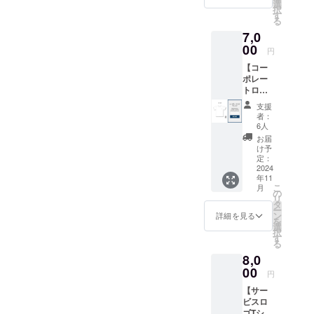
ザイン
り：ア
選
りお時
択
立されたそうですが、イン
したサ
ロマオ
す
キューを楽しんでいただけ
間をい
る
ウナ
イル
スタのアカウントだけでも
ただく
7,0
ハット
（森林
ます（机、椅子も完備）。
可能性
を提供
00
浴/レモ
その技術の高さがわかる方
円
がある
バーベキュースペース夜の
しま
ンハー
ことご
【コー
す。 ・
で、私たちが惚れ込んで発
ブ/シト
了承く
ライトアップ空間もまたお
ポレー
サイズ
ラ
ださ
注させていただきました。
トロゴT
展開：
ス）、
伝えできればと思います
い。
シャ
S, M, L
バスソ
支援
ショート動画宿泊施設とな
ツ】 灯
・カ
ルト
が、長くなりすぎるので本
者：
屋合同
ラー展
（レモ
6人
るログハウスの内部と、
会社の
日は以上を活動報告とさせ
開：ブ
ンハー
お届
コーポ
ラッ
log&amp;sauna 和 - nagomi,
ブ） ※
け予
ていただきます。この施設
レート
ク、ネ
定：
オイル
wakayama -の実際の周辺自
ロゴを
2024
イ
の香り
を作り上げることができた
年11
デザイ
ビー、
は3種類
然環境を撮影した動画とな
こ
月
ンしたT
グ
の
ありま
のはパートナーさんたちの
リ
シャツ
レー、
タ
すが、
ります。是非ご覧くださ
ー
を提供
おかげさまです。本当に感
ホワイ
ン
弊社よ
詳細を見る
を
しま
ト、
い。summer, vertical
選
りラン
択
謝しております。今後は
す。 ・
カー
す
ダムで
る
short_1summer, vertical
サイズ
キ、ブ
香りを
Instagramの和公式アカウン
8,0
展開：
ラウ
お届け
short_2写真（一部抜粋）以
S, M, L,
00
ン、
いたし
トでも魅力を発信していき
円
XL ・カ
レッ
ます。
下、ログハウスや周囲の自
【サー
ラー展
ますので、是非フォローい
ド、ピ
到着を
ビスロ
開：白,
ンク、
然環境を写真で掲載しま
お楽し
ただけると幸いです。これ
ゴTシャ
黒