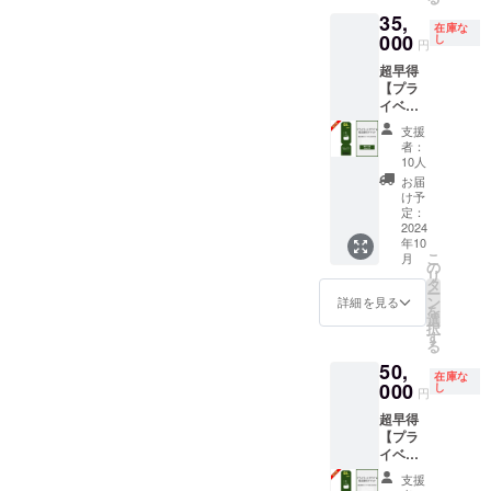
nagomi,
ンハー
となり
など詳
ことご
35,
wakaya
ブ/シト
ます。
細情報
了承く
在庫な
ma- 」
000
ラ
し
・食材
をメー
円
ださ
での宿
ス）、
は付き
ルにて
い。
超早得
泊予約
バスソ
ませ
ご案内
【プラ
時にご
ルト
ん。ご
しま
イベー
利用い
（レモ
自由に
す。
トサウ
ただけ
ンハー
お持ち
支援
ナ＆宿
ます。
ブ） ※
込みく
者：
泊先行
・通常
オイル
10人
ださ
割引チ
価格の
の香り
い。 ・
お届
ケッ
半額
は3種類
け予
現金へ
ト】 宿
（20,00
定：
ありま
の交換
泊割引
2024
0円）で
すが、
はでき
年10
コード
ご利用
弊社よ
ませ
こ
月
70,000
いただ
の
りラン
ん。 ・
リ
円分 ・
けま
タ
ダムで
有効期
ー
「log&s
す。 ・
ン
香りを
詳細を見る
間：発
を
auna 和
現金へ
選
お届け
行日〜
択
-
の交換
す
いたし
2027年
る
nagomi,
はでき
ます。
9月30日
50,
wakaya
ませ
到着を
までの3
在庫な
ma- 」
000
ん。 ・
し
お楽し
年間 ※
円
での宿
当施設
みにし
割引
超早得
泊予約
は素泊
てくだ
コード
【プラ
時にご
まりの
さい。
を発行
イベー
利用い
ご提供
いたし
トサウ
ただけ
となり
ます。
支援
ナ＆宿
ます。