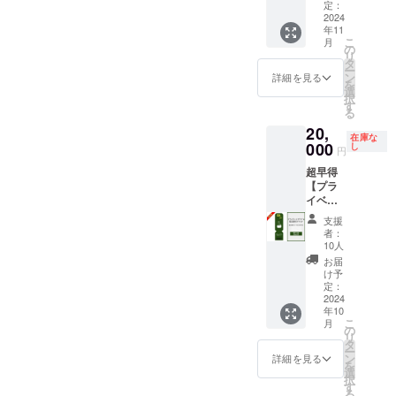
セット
ラン予
定：
程度を
ム）を
し
を提供
2024
約時に
想定 内
必ずご
年11
しま
ご利用
容：事
記入く
こ
月
す。当
いただ
の
業用土
ださ
リ
施設の
けま
タ
地の見
い。 ※
ー
専用ア
す。 ・
ン
つけ方/
詳細を見る
本商品
を
メニ
オープ
選
補助金
は
択
ティを
ン後に
す
申請の
500,000
る
使って
日帰り
ポイン
円の売
20,
自宅で
プラン
ト/旅館
り切れ
在庫な
リラッ
000
の実施
し
業申請
となっ
円
クスし
予定は
のポイ
ている
超早得
ていた
ありま
ント/資
ゴール
【プラ
だけま
せん
金調達
ドスポ
イベー
す。 ・
が、ク
（日本
ンサー
トサウ
数量：
ラウド
政策金
と同様
支援
ナ＆宿
アロマ
ファン
融公庫/
者：
の商品
泊先行
オイル
ディン
10人
銀行）/
です
割引チ
5ml×1
グ特別
両立の
お届
が、リ
ケッ
・バス
プラン
け予
工夫
ターン
ト】 宿
ソルト
定：
となり
他 ・ク
品の提
泊割引
2024
450g×1
ます。
ラウド
供に通
年10
コード
・香
・当施
ファン
常より
こ
月
40,000
り：ア
の
設の稼
ディン
お時間
リ
円分 ・
ロマオ
タ
働可能
グ終了
をいた
ー
「log&s
イル
ン
日に限
詳細を見る
後、日
だきく
を
auna 和
（森林
選
定した
程/参加
可能性
択
-
浴/レモ
す
ご提供
用URL
がある
る