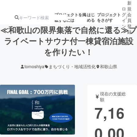
新
ロ
規
グ
会
プロジェクトを掲
はじ
プロジェクト
/
載するには
める
をさがす
イ
員
ン
登
≪和歌山の限界集落で自然に還る≫プ
録
ライベートサウナ付一棟貸宿泊施設
を作りたい！
人気のプロ
注目のリ
注目の新着プロ
募集終了が近いプ
もうすぐ公開
ジェクト
ターン
ジェクト
ロジェクト
されます
tomoshiya
まちづくり・地域活性化
和歌山県
アート・写真
音楽
現在の支援総
テクノロジー・ガジェット
ゲーム・サ
額
7,16
映像・映画
書籍・雑誌
0,00
ビジネス・起業
チャレンジ