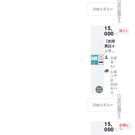
リ
法人名
日〜
板に支
タ
期限：
ー
もしく
2029年
援者様
ン
詳細を見る
未定で
を
はお名
9月30日
の法人
選
すが、
択
前
までの5
名もし
す
余裕を
る
（ニッ
年間 ・
くはお
持って
15,
クネー
掲載方
名前
発送し
残り7
ム）を
法：文
（ニッ
000
ます ・
円
必ずご
字の
クネー
産地：
【創業
記入く
み、ロ
ム）を
紀の川
裏話オ
ださ
ゴ／バ
掲載&当
市 ・原
ンライ
い。 ※
ナーの
社
材料：
ンセミ
本商品
掲載は
Instagr
八朔
支援
ナー】
は
不可 ・
amにて
者：
（紀の
旅館業
100,000
掲載サ
スポン
3人
川市
を創業
円のブ
イズ：
サー名
お届
産）、
するに
ロンズ
5cmほ
を記
け予
砂糖 ・
あたっ
スポン
どの木
載。 ま
定：
添加
てのプ
2024
サーと
製板を
た、一
物：な
年11
ロセス
同様の
予定 ・
棟貸切
し ■桃
こ
月
や苦労
商品で
支援
宿泊権2
の
ジャム
リ
をまと
すが、
時、必
泊分を
タ
・個
ー
めてお
リター
ず備考
ご提
ン
詳細を見る
数：1個
を
話しす
ン品の
欄に希
供。 ・
選
・重
択
るオン
提供に
望され
掲載期
す
量：
る
ライン
通常よ
る法人
間：
150g ・
15,
セミ
りお時
名もし
2024年
保存方
在庫な
ナーに
000
間をい
くはお
11月1
し
円
法：直
ご招待
ただき
名前
日〜
射日光