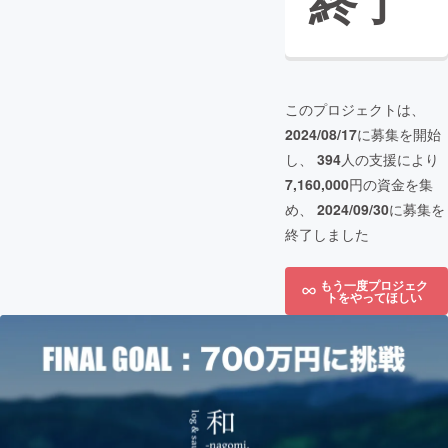
終了
このプロジェクトは、
2024/08/17
に募集を開始
し、
394
人の支援により
7,160,000
円の資金を集
め、
2024/09/30
に募集を
終了しました
もう一度プロジェク
トをやってほしい