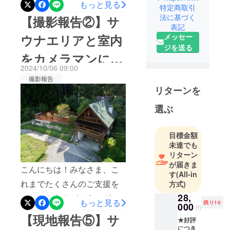
いただきありがとうござい
もっと見る
表2名で立ち
特定商取引
ます。今回の活動報告で
法に基づく
上げた会
【撮影報告②】サ
表記
は、当施設
社。
メッセー
ウナエリアと室内
麳 聖貴
「log&amp;sauna 和 -
ジを送る
（こむぎ
をカメラマンに撮
nagomi, wakayama -」 にて
きよたか）
2024/10/06 09:00
キャスト有り撮影を実施し
影してもらいまし
は1994年生
撮影報告
まれ、大
たことをご報告させていた
リターンを
た！
江 一生
だきます。今回撮影した写
選ぶ
（おおえ
真をHPにもアップし、リ
いっせい）
ニューアルさせていただき
は1995生ま
目標金額
れで、同じ
ました。ぜひ一度ご確認い
未達でも
高校出身で
リターン
ただけますと幸いです。＜
が届きま
硬式野球部
こんにちは！みなさま、こ
詳細はこちら＞HP：
す
(All-in
に所属。大
れまでたくさんのご支援を
方式)
https://nagomi-
学を卒業
28,
いただきありがとうござい
後、東京・
wakayama.snack.chillnn.co
もっと見る
残り10
000
円
大阪で大手IT
ます。今回の活動報告で
m/snack/topショート動画
【現地報告⑤】サ
★好評
企業に勤
は、当施設
につき