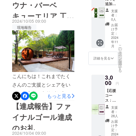
キャストさんにサウナ〜露
務。故郷で
ウナ・バーベ
追加★
「log&amp;sauna 和 -
ある和歌山
天水風呂〜外気浴を楽しん
4名まで
支援
利用可
キューエリア 工事
nagomi, wakayama -」 の宿
を盛り上げ
者：
でもらっているシーンを撮
【プラ
0人
2024/10/05 09:00
たい想いで
泊施設内の各部屋とサウナ
イベー
竣工
影しています。summer,
お届
現地報告
2024年に起
トサウ
け予
エリアを撮影いただいたこ
ナ＆
vertical short_8写真（一部抜
定：
業。
BBQ日
2024
とをご報告させていただき
現在は地元
粋）以下、キャスト有りの
年11
帰り特
こ
月
別プラ
の強力な
の
ます。なお、撮影は写真・
撮影写真を掲載します。現
リ
ン 3時
タ
パートナー
ー
動画ともに和歌山市出身で
間利
ン
詳細を見る
地での滞在イメージが少し
を
さんたちと
用】 日
選
択
国際動画コンペ入賞歴もあ
帰り割
でも伝われば幸いです。他
す
一緒に宿泊
る
引コー
る株式会社ヴィンテオの中
施設を作っ
こんにちは！これまでたく
にもたくさん撮影していた
3,0
ド
ています。
28,000
00
本哲平さんにお願いしてお
円
さんのご支援とシェアをい
だきましたが、長くなりす
円分 ・
【応援
ります。今後も順次撮影箇
「log&s
ただき本当にありがとうご
ぎるので今日は以上を撮影
はじめての
もっと見る
コー
auna 和
所を増やしていき、ホーム
ス：お
-
ざいます。おかげさまで、
クラウド
報告とさせていただきま
【達成報告】ファ
礼の
nagomi,
支援
ページやSNSでの魅力発信
ファンディ
ファイナルゴールに掲げて
す。引き続きInstagramの和
メッ
wakaya
者：
イナルゴール達成
ングとなり
セー
ma- 」
28人
を行っていく予定です。＜
いた高い目標を達成するこ
公式アカウントでも魅力を
ジ】 感
での日
ますが、み
お届
謝の気
詳細はこちら＞HP：
帰りプ
のお礼
け予
とができ、最終的には394名
発信していきますので、是
なさんの応
持ちを
ラン予
定：
2024/10/04 09:00
https://nagomi-
込め
2024
援、ご支援
約時に
の方から716万円ものご支援