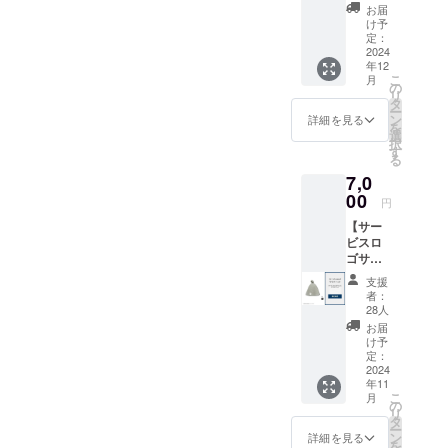
ルのア
がござ
ラウドファンディングは一
お届
の際、
ト買おうか迷ってい
できるように頑張ってまい
ロマオ
いま
け予
ていただき、導線設計にこ
忘れず
イル/バ
度のお金集めではなく、こ
す）
定：
る、、、という方は是非今
に記入
ります。ご支援いただいて
スソル
2024
だわりました。サウナエリ
をお願
れから関わっていただく方
年12
トの
後の撮影報告をご確認くだ
いる皆様に現地に遊びにき
いいた
こ
月
ア全体像こだわりのサウナ
セット
の
しま
とのきっかけ作りだと考え
リ
さい！なお、撮影は写真・
を提供
タ
ていただける日が本当に楽
す。
と五右衛門風呂水風呂とし
ー
しま
ン
詳細を見る
ております。今回ご支援い
(URL：
動画ともに和歌山市出身で
を
しみです。引き続き応援の
す。当
選
て導入している五右衛門に
coming
択
施設の
ただいた方とは、末永くお
す
国際動画コンペ入賞歴もあ
soon) ※
る
ほどよろしくお願いいたし
専用ア
はお湯もためることがで
本商品
付き合いいただき、少しず
7,0
メニ
る株式会社ヴィンテオの中
ます！
は
き、露天風呂としてもお使
ティを
00
円
28,000
つご恩をお返しする考えで
本哲平さんにお願いしてお
使って
円の売
いいただけます。五右衛門
【サー
自宅で
す。「あのとき支援して良
り切れ
ります。今後も順次撮影箇
ビスロ
リラッ
風呂外気浴スペースにはイ
となっ
ゴサウ
クスし
かった」と思っていただけ
所を増やしていき、ホーム
ている
ナハッ
ていた
ンフィニティチェアを4台
支援
日帰り
るプロジェクトにします。
ト】
だけま
ページやSNSでの魅力発信
者：
プラン
セットし、ハンモックも2台
「log&s
す。 ・
28人
と同様
ご支援どうぞよろしくお願
auna 和
を行っていく予定です。ち
数量：
お届
の商品
設置いたします。外気浴ス
-
アロマ
け予
いいたします。
です
なみに、哲平さんは22歳と
nagomi,
オイル
定：
ペース広々とした外気浴ス
が、予
wakaya
2024
5ml×1
非常に若いのですが、元々
約枠の
年11
ma - 」
・バス
ペースの先にはバーベ
関係で
こ
月
のサー
ソルト
の
は施工現場監督として勤務
コード
リ
キューグリルを設置し、タ
ビスロ
450g×1
タ
発行に
ー
ゴをデ
し、独学で撮影を学んで独
・香
ン
詳細を見る
通常よ
イルデッキの上でバーベ
を