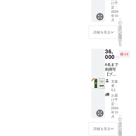
ト】 宿
でご利
ち込み
け予
名宿泊
泊割引
用いた
定：
くださ
（食事
コード
2024
だけま
い。 ・
無）：
年10
100,000
す。 ・
有効期
合計
こ
月
円分 ・
現金へ
の
間：
72,000
リ
「log&s
の交換
タ
2024年
円〜、8
ー
auna 和
はでき
ン
10月1
詳細を見る
名宿泊
を
-
ませ
選
日〜
（食事
択
nagomi,
ん。 ・
す
2027年
無）：
る
wakaya
当施設
9月30日
合計
36,
ma- 」
は素泊
までの3
112,000
残り5
での宿
000
まりの
年間 ※
円〜と
円
泊予約
ご提供
宿泊料
なりま
6名まで
時にご
となり
金の目
す。詳
利用可
利用い
ます。
安：2名
しいお
【プラ
ただけ
食材は
宿泊
値段
イベー
ます。
付きま
（食事
は、ご
支援
トサウ
・
せん。
無）：
者：
予約の
ナ＆
30,000
ご自由
0人
合計
際にHP
BBQ日
円割引
にお持
48,000
お届
もしく
帰り特
でご利
ち込み
け予
円〜、4
は予約
別プラ
用いた
定：
くださ
名宿泊
サイト
ン 3時
2024
だけま
い。 ・
（食事
よりご
年10
間利
す。 ・
有効期
無）：
確認く
こ
月
用】 日
現金へ
の
間：
合計
ださ
リ
帰り割
の交換
タ
2024年
72,000
い。
ー
引コー
はでき
ン
10月1
詳細を見る
円〜、8
(URL：
を
ド
ませ
選
日〜
名宿泊
coming
択