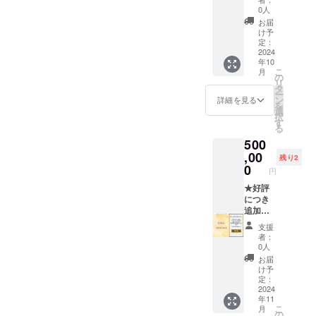
期間：
ンサー
0人
化防止
2024年
欄&サウ
剤
お届
11月1
ナエリ
け予
（V.C）
日〜
ア内
定：
、香
2029年
ウッド
2024
料、着
年10
9月30日
デッキ
色料
こ
月
までの5
への記
の
（黄
リ
年間 ・
名板に
タ
4）、着
ー
掲載方
支援者
ン
詳細を見る
色料
を
法：文
様の法
選
（紅
択
字の
人名も
す
麹） ■
る
み、ロ
しくは
八朔
500
ゴ／バ
お名前
マーマ
ナーの
（ニッ
,00
レード
残り2
掲載は
クネー
0
・個
円
不可 ・
ム）を
数：1個
掲載サ
掲載。
★好評
・重
イズ：
また、
につき
量：
5cmほ
一棟貸
追加
150g ・
どの木
切宿泊
★【ゴ
保存方
支援
製板を
権1泊分
ールド
法：直
者：
予定 ・
をご提
スポン
0人
射日光
注意事
供しま
サー】
を避け
お届
項：支
す。 ・
HPスポ
け予
常温で
援時、
掲載期
ンサー
定：
保存し
備考欄
間：
欄&サウ
2024
てくだ
年11
に希望
2024年
ナ内へ
さい。
こ
月
される
10月1
の記名
の
・賞味