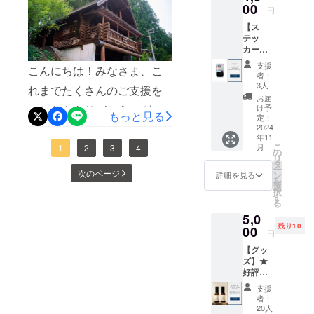
このリ
00
ロジェクトメンバー一同心
・食材
円
でも伝われば嬉しいです。
ターン
材はまだまだ更新をかけて
は付き
より感謝しております。今
【ス
は【応
ませ
サウナ→水風呂→外気浴は
いく予定です。Instagram：
テッ
援コー
ん。ご
回のプロジェクトに要して
カー】
ス：お
ウッドデッキ内で裸足で
自由に
https://www.instagram.com/n
コーポ
礼の
お持ち
いる総額約3,000万円の初期
支援
こんにちは！みなさま、こ
レート
回っていただけます。サウ
メッ
込みく
者：
agomi_wakayama_official/
ロゴ・
セー
投資に対して、皆様にいた
3人
ださ
れまでたくさんのご支援を
ナ後はぜひバーベキューを
サービ
ジ】の
まず、サウナエリアの外側
い。 ・
お届
だいたご支援を充当し、魅
スロゴ
リター
け予
いただきありがとうござい
現金へ
お楽しみください。他にも
もっと見る
には杉の一枚板（*）を用い
をデザ
ンと同
定：
の交換
力的な施設を作ってまいり
インし
2024
ます。今回の活動報告で
じ内容
たくさん撮影していただき
はでき
た看板を設置しました。夜
年11
たス
になり
ませ
ます。地域の皆様に長く愛
こ
月
は、当施設
1
2
3
4
テッ
ましたが、長くなりすぎる
ます。
の
ん。 ・
にはライトアップもされ、
リ
カーを
タ
され、県外の方、海外の方
有効期
「log&amp;sauna 和 -
ー
ので今日は以上を撮影報告
提供し
次のページ
施設をより際立たせてくれ
ン
詳細を見る
間：発
を
にも足を運んでいただける
ます。
選
nagomi, wakayama -」 の宿
行日〜
とさせていただきます。今
択
ます。*元々ログハウス内に
・数
す
2027年
る
持続可能な施設の運営を目
量：各1
泊施設概観と施設周辺の環
後はInstagramの和公式アカ
9月30日
あったダイニングテーブル
5,0
点 ・商
までの3
指してより一層尽力してい
境を撮影いただいたことを
残り10
品サイ
00
ウントでも魅力を発信して
年間 ※
の一枚板を使用入口の看板
円
ズ：横
きます。ご支援をいただ
割引
ご報告させていただきま
いきますので、是非フォ
【グッ
5cm×縦
サウナ中は裸足でサウナ→
コード
ズ】★
き、本当にありがとうござ
7cm（
す。先行チケットを買って
を発行
ローいただけると幸いで
好評に
水風呂→外気浴を楽しんで
サイズ
いたし
いました。 クラウドファン
つき追
は微調
みたけど、現地がどんな感
す。これからもみなさまか
ます。
支援
いただくため、エリア一帯
加★ オ
整する
者：
HPより
ディングはきっかけ作りク
じか気になる！先行チケッ
リジナ
可能性
らいただいたご支援を形に
20人
ご予約
は全てウッドデッキとさせ