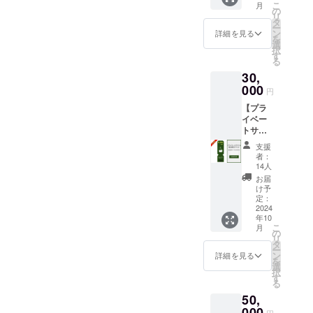
こ
月
円分 ・
まからいただいたご支援を
の
リ
「log&s
タ
ー
形にできるように頑張って
auna 和
ン
詳細を見る
を
-
選
まいります。ご支援いただ
択
nagomi,
す
る
wakaya
いている皆様に現地に遊び
30,
ma- 」
での宿
000
にきていただける日が本当
円
泊予約
【プラ
に楽しみです。引き続き応
時にご
イベー
利用い
援のほどよろしくお願いい
トサウ
ただけ
ナ＆宿
ます。
支援
たします！
泊先行
・3000
者：
割引チ
円割引
14人
ケッ
でご利
お届
ト】 宿
用いた
け予
泊割引
だけま
定：
コード
2024
す。 ・
年10
40,000
現金へ
こ
月
円分 ・
の交換
の
リ
「log&s
はでき
タ
ー
auna 和
ませ
ン
詳細を見る
を
-
ん。 ・
選
択
nagomi,
当施設
す
る
wakaya
は素泊
50,
ma- 」
まりの
での宿
000
ご提供
円