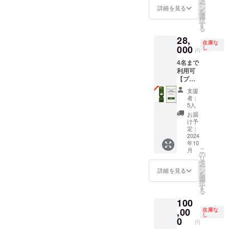
（食事
発行に
ー
引コー
す。 ・
ン
有効期
詳細を見る
無）：
通常よ
を
ド
現金へ
選
間：
合計
りお時
択
15,000
の交換
す
2024年
72,000
間をい
る
円分 ・
はでき
10月1
円〜、8
ただく
28,
「log&s
ませ
日〜
名宿泊
在庫な
可能性
auna 和
000
ん。 ・
し
2027年
（食事
円
がある
-
当施設
9月30日
無）：
ことご
4名まで
nagomi,
は素泊
までの3
合計
了承く
利用可
wakaya
まりの
年間 ※
112,000
ださ
【プラ
ma- 」
ご提供
宿泊料
円〜と
い。
イベー
での日
となり
金の目
なりま
支援
トサウ
帰りプ
ます。
安：2名
者：
す。詳
ナ＆
ラン予
食材は
5人
宿泊
しいお
BBQ日
約時に
付きま
（食事
お届
値段
帰り特
ご利用
せん。
け予
無）：
は、ご
別プラ
いただ
定：
ご自由
合計
予約の
ン 3時
2024
けま
にお持
48,000
際にHP
年10
間利
す。 ・
ち込み
円〜、4
もしく
こ
月
用】 日
オープ
の
くださ
名宿泊
は予約
リ
帰り割
ン後に
タ
い。 ・
（食事
サイト
ー
引コー
日帰り
ン
有効期
詳細を見る
無）：
よりご
を
ド
プラン
選
間：
合計
確認く
択
28,000
の実施
す
2024年
72,000
ださ
る
円分 ・
予定は
10月1
円〜、8
い。
100
「log&s
ありま
日〜
名宿泊
(URL：
auna 和
,00
せん
在庫な
2027年
（食事
coming
し
-
が、ク
0
9月30日
無）：
soon) ※
円
nagomi,
ラウド
までの3
合計