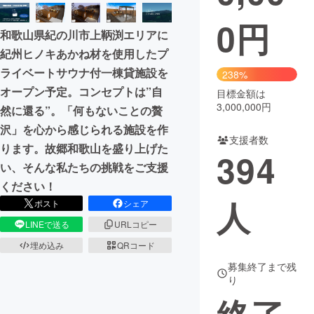
0
円
まちづくり・地域活性化
和歌山県紀の川市上鞆渕エリアに
紀州ヒノキあかね材を使用したプ
CAMPFIRE for Social Good
CAMPFIRE Creation
ライベートサウナ付一棟貸施設を
238%
CAMPFIREふるさと納税
machi-ya
コミュニティ
オープン予定。コンセプトは”自
目標金額は
3,000,000円
然に還る”。「何もないことの贅
沢」を心から感じられる施設を作
支援者数
ります。故郷和歌山を盛り上げた
394
い、そんな私たちの挑戦をご支援
ください！
人
ポスト
シェア
LINEで送る
URLコピー
埋め込み
QRコード
募集終了まで残
り