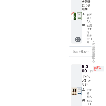
★好評
しま
く可能
（ニッ
2029年
を避け
につき
す。 サ
性があ
クネー
9月30日
常温で
追加★
ラリー
ること
ム）を
までの5
保存し
2名まで
マンと
ご了承
ご記入
年間 ・
支援
てくだ
利用可
育児を
くださ
くださ
掲載方
者：
さい。
【プラ
両立し
い。
い。
法：文
5人
・賞味
イベー
ながら
字の
お届
期限：
トサウ
起業す
み、ロ
け予
未定で
ナ＆
る選択
定：
ゴ／バ
すが、
BBQ日
2024
をした
ナーの
余裕を
年11
帰り特
背景、
掲載は
持って
こ
月
別プラ
資金調
の
不可 ・
発送し
リ
ン 3時
達や官
タ
掲載サ
ます ・
ー
間利
公庁の
ン
イズ：
詳細を見る
産地：
を
用】 日
補助金
選
5cmほ
紀の川
択
帰り割
活用な
す
どの木
市 ・原
る
引コー
ど多方
製板を
材料：
5,0
ド
面のお
予定 ・
在庫な
桃（紀
15,000
00
話しを
し
支援
円
の川市
円分 ・
させて
時、備
産）、
【グッ
「log&s
いただ
考欄に
砂糖、
ズ】 オ
auna 和
きま
希望さ
レモン
リジナ
-
す。 ■
れる法
果汁
ルのア
nagomi,
セミ
人名も
支援
（和歌
ロマオ
wakaya
ナー詳
しくは
者：
山県
イル/バ
ma- 」
細 時
30人
お名前
産） ・
スソル
での日
間：1時
（ニッ
お届
添加
トの
帰りプ
間30分
け予
クネー
物：な