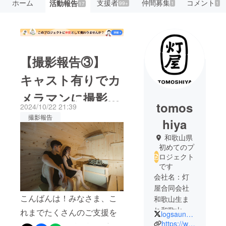
ホーム
支援者
仲間募集
コメント
活動報告
99+
1
1
17
【撮影報告③】
キャスト有りでカ
メラマンに撮影し
tomos
2024/10/22 21:39
てもらいました！
撮影報告
hiya
和歌山県
初めてのプ
ロジェクト
です
会社名：灯
屋合同会社
こんばんは！みなさま、こ
和歌山生ま
れ和歌山育
れまでたくさんのご支援を
logsauna_nagomi
ちの共同代
https://www.instagram.com/nagomi_wakayama_official