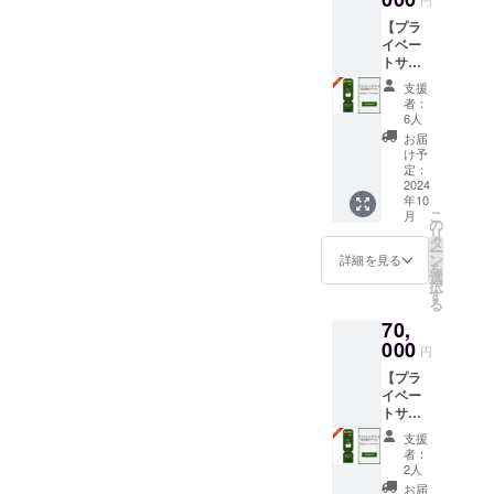
泊予約
となり
【プラ
時にご
ます。
イベー
利用い
食材は
トサウ
ただけ
付きま
ナ＆宿
ます。
せん。
支援
泊先行
・
ご自由
者：
割引チ
10,000
にお持
6人
ケッ
円割引
ち込み
お届
ト】 宿
でご利
くださ
け予
泊割引
用いた
定：
い。 ・
コード
2024
だけま
有効期
年10
70,000
す。 ・
間：
こ
月
円分 ・
現金へ
の
2024年
リ
「log&s
の交換
タ
10月1
ー
auna 和
はでき
ン
日〜
詳細を見る
を
-
ませ
選
2027年
択
nagomi,
ん。 ・
す
9月30日
る
wakaya
当施設
までの3
70,
ma- 」
は素泊
年間 ※
での宿
000
まりの
宿泊料
円
泊予約
ご提供
金の目
【プラ
時にご
となり
安：2名
イベー
利用い
ます。
宿泊
トサウ
ただけ
食材は
（食事
ナ＆宿
ます。
付きま
無）：
支援
泊先行
・
せん。
合計
者：
割引チ
20,000
ご自由
2人
48,000
ケッ
円割引
にお持
円〜、4
お届