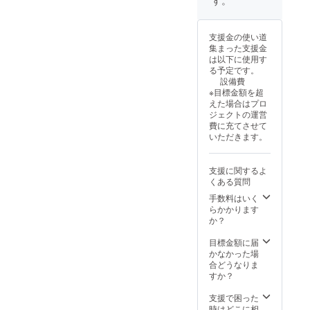
年間 ※
クネー
10月1
割引
ム）を
日〜
コード
ご記入
2029年
支援金の使い道
を発行
くださ
9月30日
集まった支援金
いたし
い。
までの5
は以下に使用す
ます。
年間 ・
る予定です。
HPより
掲載方
設備費
ご予約
法：文
※目標金額を超
の際、
字の
えた場合はプロ
忘れず
み、ロ
ジェクトの運営
に記入
ゴ／バ
費に充てさせて
をお願
ナーの
いただきます。
いいた
掲載は
しま
不可 ・
す。
掲載サ
支援に関するよ
(URL：
イズ：
くある質問
coming
5cmほ
soon)
どの木
手数料はいく
製板を
らかかります
予定 ・
か？
支援
時、必
目標金額に届
ず備考
かなかった場
欄に希
合どうなりま
望され
すか？
る法人
名もし
支援で困った
くはお
時はどこに相