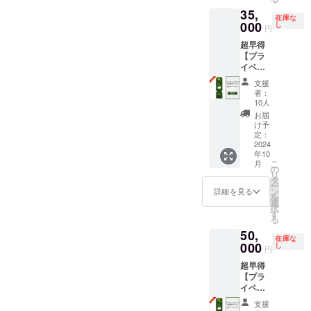
nagomi,
ンハー
となり
など詳
ことご
35,
wakaya
ブ/シト
ます。
細情報
了承く
在庫な
ma- 」
000
ラ
し
・食材
をメー
円
ださ
での宿
ス）、
は付き
ルにて
い。
超早得
泊予約
バスソ
ませ
ご案内
【プラ
時にご
ルト
ん。ご
しま
イベー
利用い
（レモ
自由に
す。
トサウ
ただけ
ンハー
お持ち
支援
ナ＆宿
ます。
ブ） ※
込みく
者：
泊先行
・通常
オイル
10人
ださ
割引チ
価格の
の香り
い。 ・
お届
ケッ
半額
は3種類
け予
現金へ
ト】 宿
（20,00
定：
ありま
の交換
泊割引
2024
0円）で
すが、
はでき
年10
コード
ご利用
弊社よ
ませ
こ
月
70,000
いただ
の
りラン
ん。 ・
リ
円分 ・
けま
タ
ダムで
有効期
ー
「log&s
す。 ・
ン
香りを
詳細を見る
間：発
を
auna 和
現金へ
選
お届け
行日〜
択
-
の交換
す
いたし
2027年
る
nagomi,
はでき
ます。
9月30日
50,
wakaya
ませ
到着を
までの3
在庫な
ma- 」
000
ん。 ・
し
お楽し
年間 ※
円
での宿
当施設
みにし
割引
超早得
泊予約
は素泊
てくだ
コード
【プラ
時にご
まりの
さい。
を発行
イベー
利用い
ご提供
いたし
トサウ
ただけ
となり
ます。
支援
ナ＆宿
ます。