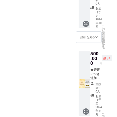
期間：
ンサー
0人
化防止
2024年
欄&サウ
剤
お届
11月1
ナエリ
け予
（V.C）
日〜
ア内
定：
、香
2029年
ウッド
2024
料、着
年10
9月30日
デッキ
色料
こ
月
までの5
への記
の
（黄
リ
年間 ・
名板に
タ
4）、着
ー
掲載方
支援者
ン
詳細を見る
色料
を
法：文
様の法
選
（紅
択
字の
人名も
す
麹） ■
る
み、ロ
しくは
八朔
500
ゴ／バ
お名前
マーマ
ナーの
（ニッ
,00
レード
残り2
掲載は
クネー
0
・個
円
不可 ・
ム）を
数：1個
掲載サ
掲載。
★好評
・重
イズ：
また、
につき
量：
5cmほ
一棟貸
追加
150g ・
どの木
切宿泊
★【ゴ
保存方
支援
製板を
権1泊分
ールド
法：直
者：
予定 ・
をご提
スポン
0人
射日光
注意事
供しま
サー】
を避け
お届
項：支
す。 ・
HPスポ
け予
常温で
援時、
掲載期
ンサー
定：
保存し
備考欄
間：
欄&サウ
2024
てくだ
年11
に希望
2024年
ナ内へ
さい。
こ
月
される
10月1
の記名
の
・賞味