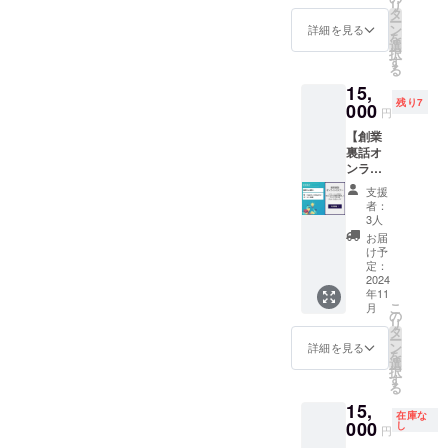
リ
法人名
日〜
板に支
タ
期限：
ー
もしく
2029年
援者様
ン
詳細を見る
未定で
を
はお名
9月30日
の法人
選
すが、
択
前
までの5
名もし
す
余裕を
る
（ニッ
年間 ・
くはお
持って
15,
クネー
掲載方
名前
発送し
残り7
ム）を
法：文
（ニッ
000
ます ・
円
必ずご
字の
クネー
産地：
【創業
記入く
み、ロ
ム）を
紀の川
裏話オ
ださ
ゴ／バ
掲載&当
市 ・原
ンライ
い。 ※
ナーの
社
材料：
ンセミ
本商品
掲載は
Instagr
八朔
支援
ナー】
は
不可 ・
amにて
者：
（紀の
旅館業
100,000
掲載サ
スポン
3人
川市
を創業
円のブ
イズ：
サー名
お届
産）、
するに
ロンズ
5cmほ
を記
け予
砂糖 ・
あたっ
スポン
どの木
載。 ま
定：
添加
てのプ
2024
サーと
製板を
た、一
物：な
年11
ロセス
同様の
予定 ・
棟貸切
し ■桃
こ
月
や苦労
商品で
支援
宿泊権2
の
ジャム
リ
をまと
すが、
時、必
泊分を
タ
・個
ー
めてお
リター
ず備考
ご提
ン
詳細を見る
数：1個
を
話しす
ン品の
欄に希
供。 ・
選
・重
択
るオン
提供に
望され
掲載期
す
量：
る
ライン
通常よ
る法人
間：
150g ・
15,
セミ
りお時
名もし
2024年
保存方
在庫な
ナーに
000
間をい
くはお
11月1
し
円
法：直
ご招待
ただき
名前
日〜
射日光