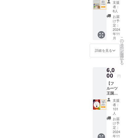
での日
グ特別
（食事
値段
支援
ご予約
せ】 施
帰りプ
プラン
無）：
者：
は、ご
の際、
設のの
ラン予
となり
8人
合計
予約の
忘れず
位置す
約時に
ます。
48,000
お届
際にHP
に記入
る紀の
ご利用
・当施
け予
円〜、4
もしく
をお願
川市の
いただ
定：
設の稼
名宿泊
は予約
いいた
特産品
2024
けま
働可能
（食事
サイト
しま
年11
を詰め
す。 ・
日に限
無）：
よりご
す。
こ
月
合わせ
オープ
の
定した
合計
確認く
リ
てお送
ン後に
タ
ご提供
72,000
ださ
ー
りいた
日帰り
ン
となり
詳細を見る
円〜、8
い。
を
しま
プラン
選
ます。
名宿泊
(URL：
択
す！ 内
の実施
す
・食材
（食事
coming
る
容：フ
予定は
は付き
無）：
soon) ※
6,0
ルーツ
ありま
ませ
合計
割引
羊羹
00
せん
ん。ご
112,000
円
コード
（苺・
が、ク
自由に
円〜と
を発行
【フ
桃・八
ラウド
お持ち
なりま
いたし
ルーツ
朔）/八
ファン
込みく
す。詳
ます。
王国紀
朔マー
ディン
ださ
しいお
HPより
の川市
マレー
グ特別
い。 ・
値段
支援
ご予約
のフ
ド/桃
プラン
現金へ
者：
は、ご
の際、
ルーツ
ジャム
となり
101
の交換
予約の
忘れず
詰め合
▼内容
人
ます。
はでき
際にHP
に記入
わせ
詳細 ■
・当施
お届
ませ
もしく
をお願
（通
フルー
け予
設の稼
ん。 ・
は予約
いいた
常）】
定：
ツ羊羹
働可能
有効期
サイト
しま
2024
秋に旬
・個
日に限
間：
よりご
す。
年11
を迎え
数：3個