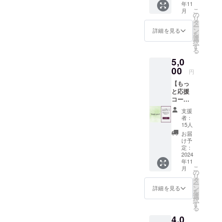
年11
て、お
ご利用
を是非よろ
こ
月
礼の
いただ
の
リ
しくお願い
メッ
けま
タ
ー
セージ
す。 ・
ン
いたしま
詳細を見る
を
をお送
オープ
選
す！
択
りしま
ン後に
す
る
す。 ※
日帰り
5,0
このリ
プラン
ターン
00
の実施
円
は
予定は
【もっ
【もっ
ありま
と応援
と応援
せん
コー
コー
が、ク
ス：お
ス：お
ラウド
支援
礼の
礼の
ファン
者：
メッ
メッ
ディン
15人
セー
セー
グ特別
お届
ジ】 感
ジ】の
プラン
け予
謝の気
リター
定：
となり
持ちを
2024
ンと同
ます。
年11
込め
じ内容
・当施
こ
月
て、お
になり
の
設の稼
リ
礼の
ます。
タ
働可能
ー
メッ
ン
日に限
詳細を見る
を
セージ
選
定した
択
をお送
す
ご提供
る
りしま
となり
4,0
す。 ※
ます。