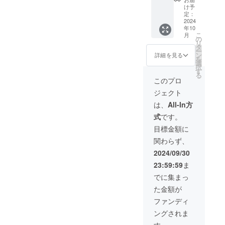
働可能
9月30日
ナ内へ
有効期
際にHP
け予
に記入
日に限
までの5
の記名
間：
定：
もしく
をお願
定した
年間 ・
板に支
2024
2024年
は予約
いいた
年10
ご提供
掲載方
援者様
10月1
サイト
しま
こ
月
となり
法：文
の法人
日〜
の
よりご
す。
リ
ます。
字の
名もし
2027年
タ
確認く
ー
・食材
み、ロ
くはお
9月30日
ン
ださ
詳細を見る
を
は付き
ゴ／バ
名前
までの3
選
い。
択
ませ
ナーの
（ニッ
年間 ※
す
(URL：
る
ん。ご
掲載は
クネー
割引
coming
このプロ
自由に
不可 ・
ム）を
コード
soon) ※
ジェクト
お持ち
掲載サ
掲載&当
を発行
割引
込みく
イズ：
社
いたし
コード
は、
All-In方
ださ
5cmほ
Instagr
ます。
を発行
式
です。
い。 ・
どの木
amにて
HPより
いたし
現金へ
製板を
スポン
ご予約
ます。
目標金額に
の交換
予定 ・
サー名
の際、
HPより
関わらず、
はでき
注意事
を記
忘れず
ご予約
ませ
項：支
載。 ま
に記入
の際、
2024/09/30
ん。 ・
援時、
た、一
をお願
忘れず
23:59:59
ま
有効期
必ず備
棟貸切
いいた
に記入
間：
考欄に
宿泊権2
しま
をお願
でに集まっ
2024年
希望さ
泊分を
す。
いいた
た金額が
10月1
れる法
ご提
(URL：
しま
日〜
人名も
供。 ・
coming
す。
ファンディ
2027年
しくは
掲載期
soon)
ングされま
9月30日
お名前
間：
までの3
（ニッ
2024年
す。