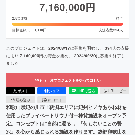
7,160,000
円
終了
238
%達成
目標金額
3,000,000
円
支援者数
394
人
このプロジェクトは、
2024/08/17
に募集を開始し、
394
人の支援
により
7,160,000
円の資金を集め、
2024/09/30
に募集を終了し
ました
もう一度プロジェクトをやってほしい
ポスト
シェア
LINEで送る
URLコピー
埋め込み
QRコード
和歌山県紀の川市上鞆渕エリアに紀州ヒノキあかね材を
使用したプライベートサウナ付一棟貸施設をオープン予
定。コンセプトは”自然に還る”。「何もないことの贅
沢」を心から感じられる施設を作ります。故郷和歌山を