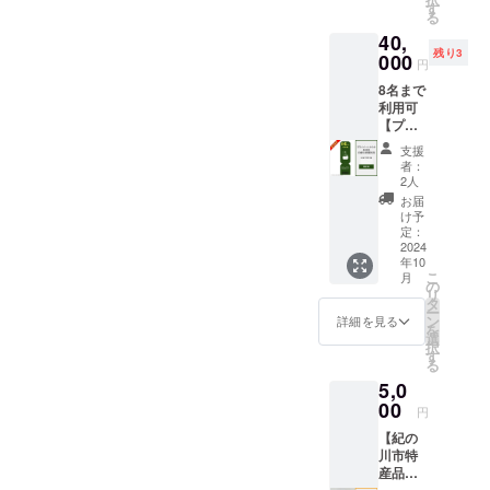
36,000
ん。 ・
す
2027年
（食事
soon) ※
る
円分 ・
当施設
9月30日
無）：
割引
40,
「log&s
は素泊
までの3
合計
コード
残り3
auna 和
000
まりの
年間 ※
112,000
円
を発行
-
ご提供
宿泊料
円〜と
いたし
8名まで
nagomi,
となり
金の目
なりま
ます。
利用可
wakaya
ます。
安：2名
す。詳
HPより
【プラ
ma- 」
食材は
宿泊
しいお
ご予約
イベー
での日
付きま
（食事
値段
支援
の際、
トサウ
帰りプ
せん。
無）：
者：
は、ご
忘れず
ナ＆
ラン予
ご自由
2人
合計
予約の
に記入
BBQ日
約時に
にお持
48,000
お届
際にHP
をお願
帰り特
ご利用
ち込み
け予
円〜、4
もしく
いいた
別プラ
いただ
定：
くださ
名宿泊
は予約
しま
ン 3時
2024
けま
い。 ・
（食事
サイト
す。
年10
間利
す。 ・
有効期
無）：
よりご
こ
月
用】 日
オープ
の
間：
合計
確認く
リ
帰り割
ン後に
タ
2024年
72,000
ださ
ー
引コー
日帰り
ン
10月1
詳細を見る
円〜、8
い。
を
ド
プラン
選
日〜
名宿泊
(URL：
択
40,000
の実施
す
2027年
（食事
coming
る
円分 ・
予定は
9月30日
無）：
soon) ※
5,0
「log&s
ありま
までの3
合計
割引
auna 和
00
せん
年間 ※
112,000
円
コード
-
が、ク
宿泊料
円〜と
を発行
【紀の
nagomi,
ラウド
金の目
なりま
いたし
川市特
wakaya
ファン
安：2名
す。詳
ます。
産品詰
ma- 」
ディン
宿泊
しいお
HPより
め合わ