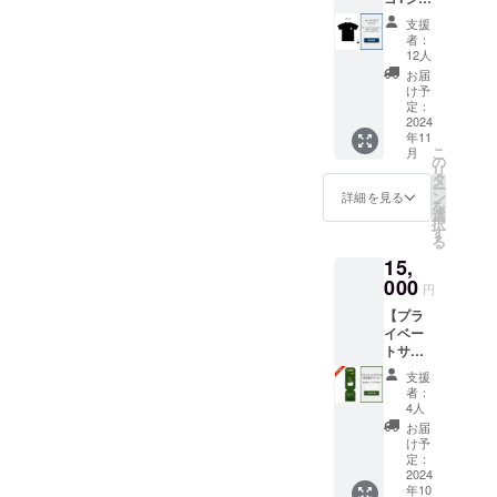
イエ
みにし
ツ】
ロー、
てくだ
支援
「log&s
ブルー
さい。
者：
auna 和
※希望カ
12人
※本商品
-
ラーが
は5000
お届
nagomi,
品切れ
け予
円の売
wakaya
定：
の場
り切れ
ma - 」
2024
合、別
となっ
年11
のサー
カラー
ている
こ
月
ビスロ
の
を再選
アロマ
リ
ゴをデ
タ
択いた
オイル/
ー
ザイン
ン
だく可
詳細を見る
バスソ
を
したT
選
能性が
ルトの
択
シャツ
す
ござい
セット
る
を提供
ます。
と同様
15,
しま
※製品は
の商品
す。 ・
000
製造中
です
円
サイズ
のた
が、配
【プラ
展開：
め、記
送に通
イベー
S, M, L,
事等写
常より
トサウ
XL ・カ
真と異
お時間
ナ＆宿
ラー展
なる場
をいた
支援
泊先行
開：白,
合がご
者：
だきま
割引チ
黒
4人
ざいま
すこと
ケッ
す。
お届
ご了承
ト】 宿
け予
くださ
泊割引
定：
い。
コード
2024
年10
18,000