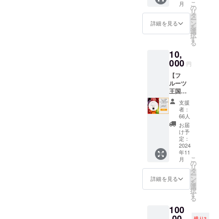
定した
2024年
確認く
こ
月
る果物
の
・重
ご提供
10月1
ださ
リ
の詰め
タ
量：55g
となり
日〜
い。
ー
合わせ
ン
・保存
詳細を見る
ます。
2027年
(URL：
を
を提供
選
方法：
・食材
9月30日
coming
択
しま
す
直射日
は付き
までの3
soon) ※
る
す。 ・
光、高
ませ
年間 ※
割引
10,
個数：
温多湿
ん。ご
割引
コード
000
旬を迎
を避け
自由に
円
コード
を発行
える果
涼しい
お持ち
を発行
いたし
【フ
物を約
所で保
込みく
いたし
ます。
ルーツ
3-6種類
存して
ださ
ます。
HPより
王国紀
・産
くださ
い。 ・
HPより
ご予約
の川市
地：和
い。 ・
現金へ
支援
ご予約
の際、
のフ
歌山県
賞味期
者：
の交換
の際、
忘れず
ルーツ
※原材料
66人
限：未
はでき
忘れず
に記入
詰め合
及び添
定です
お届
ませ
に記入
をお願
わせ
加物等
け予
が、余
ん。 ・
をお願
いいた
（スペ
定：
の食品
裕を
有効期
いいた
しま
シャ
2024
表示は
持って
間：
しま
す。
年11
ル）】
お届け
発送し
2024年
す。
こ
月
秋に旬
の
商品の
ます ・
10月1
(URL：
リ
を迎え
タ
ラベル
原産
日〜
coming
ー
る果物
ン
に表記
詳細を見る
国：日
2027年
soon)
を
の詰め
選
されま
本 ・原
9月30日
択
合わせ
す
す。 ※
材料：
までの3
る
を提供
旬のも
砂糖
年間 ※
100
しま
のを詰
（国内
割引
す。 ・
,00
め合わ
製
残り3