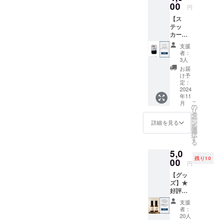
このリ
00
・食材
円
ターン
は付き
【ス
は【応
ませ
テッ
援コー
ん。ご
カー】
ス：お
自由に
コーポ
礼の
お持ち
支援
レート
メッ
込みく
者：
ロゴ・
セー
3人
ださ
サービ
ジ】の
い。 ・
お届
スロゴ
リター
け予
現金へ
をデザ
ンと同
定：
の交換
インし
2024
じ内容
はでき
年11
たス
になり
ませ
こ
月
テッ
ます。
の
ん。 ・
リ
カーを
タ
有効期
ー
提供し
ン
詳細を見る
間：発
を
ます。
選
行日〜
択
・数
す
2027年
る
量：各1
9月30日
5,0
点 ・商
までの3
残り10
品サイ
00
年間 ※
円
ズ：横
割引
【グッ
5cm×縦
コード
ズ】★
7cm（
を発行
好評に
サイズ
いたし
つき追
は微調
ます。
支援
加★ オ
整する
者：
HPより
リジナ
可能性
20人
ご予約