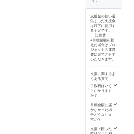
年間 ※
クネー
10月1
割引
ム）を
日〜
コード
ご記入
2029年
支援金の使い道
を発行
くださ
9月30日
集まった支援金
いたし
い。
までの5
は以下に使用す
ます。
年間 ・
る予定です。
HPより
掲載方
設備費
ご予約
法：文
※目標金額を超
の際、
字の
えた場合はプロ
忘れず
み、ロ
ジェクトの運営
に記入
ゴ／バ
費に充てさせて
をお願
ナーの
いただきます。
いいた
掲載は
しま
不可 ・
す。
掲載サ
支援に関するよ
(URL：
イズ：
くある質問
coming
5cmほ
soon)
どの木
手数料はいく
製板を
らかかります
予定 ・
か？
支援
時、必
目標金額に届
ず備考
かなかった場
欄に希
合どうなりま
望され
すか？
る法人
名もし
支援で困った
くはお
時はどこに相