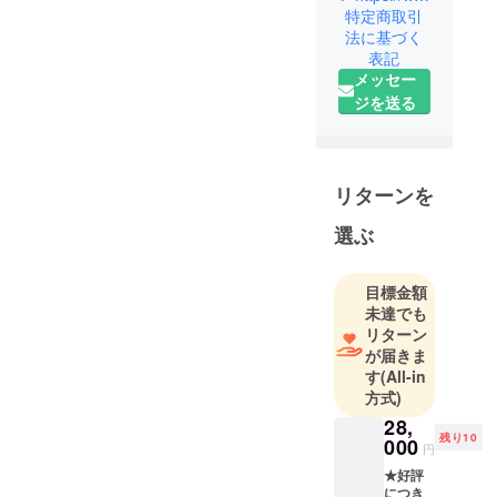
表2名で立ち
特定商取引
法に基づく
上げた会
表記
社。
メッセー
麳 聖貴
ジを送る
（こむぎ
きよたか）
は1994年生
まれ、大
リターンを
江 一生
選ぶ
（おおえ
いっせい）
は1995生ま
目標金額
れで、同じ
未達でも
高校出身で
リターン
が届きま
硬式野球部
す
(All-in
に所属。大
方式)
学を卒業
28,
後、東京・
残り10
000
円
大阪で大手IT
★好評
企業に勤
につき