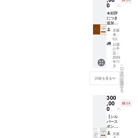
コード
個数：
0
せるた
造）、
を発行
円
旬を迎
め、個
白生あ
いたし
える果
★好評
数はあ
ん、苺
ます。
物を約
につき
くまで
ピュー
HPより
4-8種類
追加
目安で
レ、桃
ご予約
・産
★【ブ
す。
ピュー
の際、
支援
地：和
ロンズ
レ、八
者：
忘れず
歌山県
スポン
0人
朔
に記入
※原材料
サー】
ピュー
お届
をお願
及び添
HPスポ
け予
レ、寒
いいた
加物等
ンサー
定：
天／pH
しま
の食品
欄&ログ
2024
調整
す。
年11
表示は
ハウス
剤、酸
(URL：
こ
月
お届け
のテラ
の
化防止
coming
リ
商品の
ス席へ
タ
剤
soon)
ー
ラベル
の記名
ン
詳細を見る
（V.C）
を
に表記
板に支
選
、香
択
されま
援者様
す
料、着
る
す。 ※
の法人
色料
300
旬のも
名もし
（黄
のを詰
くはお
,00
4）、着
残り5
め合わ
名前
0
色料
円
せるた
（ニッ
（紅
め、個
クネー
【シル
麹） ・
数はあ
ム）を
バース
添加
くまで
掲載し
ポン
物：pH
目安で
ます。
サー】
調整
支援
す。
・掲載
HPスポ
剤、酸
者：