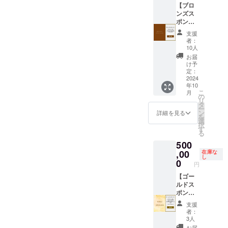
割引
wakaya
【ブロ
ファン
年間 ※
112,000
コード
ma- 」
ンズス
ディン
宿泊料
円〜と
を発行
での日
ポン
グ特別
金の目
なりま
いたし
帰りプ
サー】
プラン
安：2名
す。詳
ます。
支援
ラン予
HPスポ
となり
宿泊
しいお
者：
HPより
約時に
ンサー
ます。
（食事
10人
値段
ご予約
ご利用
欄&ログ
・当施
無）：
は、ご
お届
の際、
いただ
ハウス
設の稼
合計
け予
予約の
忘れず
けま
のテラ
働可能
定：
48,000
際にHP
に記入
す。 ・
ス席へ
2024
日に限
円〜、4
もしく
をお願
年10
オープ
の記名
定した
名宿泊
は予約
いいた
こ
月
ン後に
板に支
ご提供
の
（食事
サイト
しま
リ
日帰り
援者様
となり
タ
無）：
よりご
す。
ー
プラン
の法人
ます。
ン
合計
詳細を見る
確認く
を
の実施
名もし
・食材
選
72,000
ださ
択
予定は
くはお
は付き
す
円〜、8
い。
る
ありま
名前
ませ
名宿泊
(URL：
500
せん
（ニッ
ん。ご
（食事
coming
が、ク
クネー
,00
自由に
在庫な
無）：
soon) ※
し
ラウド
ム）を
お持ち
0
合計
割引
円
ファン
掲載し
込みく
112,000
コード
ディン
ます。
【ゴー
ださ
円〜と
を発行
グ特別
・掲載
ルドス
い。 ・
なりま
いたし
プラン
期間：
ポン
現金へ
す。詳
ます。
となり
2024年
サー】
の交換
しいお
HPより
支援
ます。
10月1
HPスポ
はでき
値段
ご予約
者：
・当施
日〜
ンサー
ませ
は、ご
3人
の際、
設の稼
2029年
欄&サウ
ん。 ・
予約の
忘れず
お届