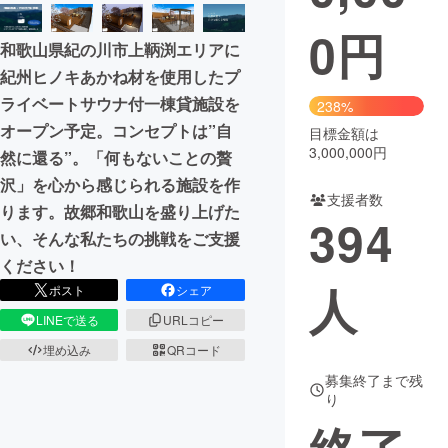
0
円
まちづくり・地域活性化
和歌山県紀の川市上鞆渕エリアに
紀州ヒノキあかね材を使用したプ
CAMPFIRE for Social Good
CAMPFIRE Creation
ライベートサウナ付一棟貸施設を
238%
CAMPFIREふるさと納税
machi-ya
コミュニティ
オープン予定。コンセプトは”自
目標金額は
3,000,000円
然に還る”。「何もないことの贅
沢」を心から感じられる施設を作
支援者数
ります。故郷和歌山を盛り上げた
394
い、そんな私たちの挑戦をご支援
ください！
人
ポスト
シェア
LINEで送る
URLコピー
埋め込み
QRコード
募集終了まで残
り