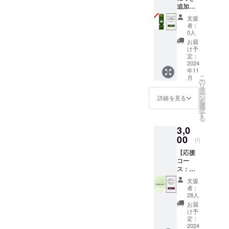
務。故郷で
追加★
ある和歌山
4名まで
支援
利用可
を盛り上げ
者：
【プラ
0人
たい想いで
イベー
お届
2024年に起
トサウ
け予
ナ＆
定：
業。
BBQ日
2024
現在は地元
年11
帰り特
こ
月
別プラ
の強力な
の
リ
ン 3時
タ
パートナー
ー
間利
ン
詳細を見る
を
さんたちと
用】 日
選
択
帰り割
す
一緒に宿泊
る
引コー
施設を作っ
3,0
ド
ています。
28,000
00
円
円分 ・
【応援
「log&s
はじめての
コー
auna 和
ス：お
-
クラウド
礼の
nagomi,
支援
ファンディ
メッ
wakaya
者：
ングとなり
セー
ma- 」
28人
ジ】 感
での日
ますが、み
お届
謝の気
帰りプ
け予
なさんの応
持ちを
ラン予
定：
込め
2024
援、ご支援
約時に