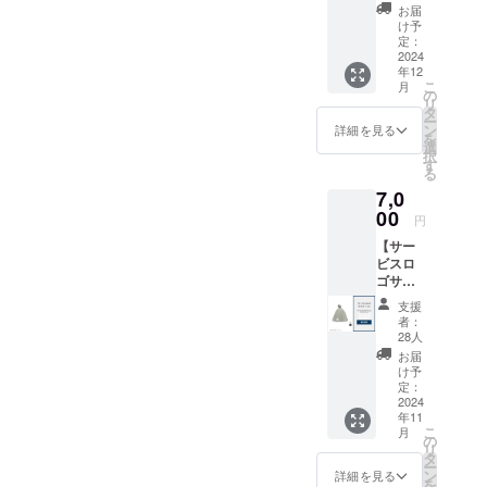
ルのア
がござ
お届
の際、
ロマオ
いま
け予
忘れず
イル/バ
す）
定：
に記入
スソル
2024
をお願
年12
トの
いいた
こ
月
セット
の
しま
リ
を提供
タ
す。
ー
しま
ン
詳細を見る
(URL：
を
す。当
選
coming
択
施設の
す
soon) ※
る
専用ア
本商品
7,0
メニ
は
ティを
00
円
28,000
使って
円の売
【サー
自宅で
り切れ
ビスロ
リラッ
となっ
ゴサウ
クスし
ている
ナハッ
ていた
支援
日帰り
ト】
だけま
者：
プラン
「log&s
す。 ・
28人
と同様
auna 和
数量：
お届
の商品
-
アロマ
け予
です
nagomi,
オイル
定：
が、予
wakaya
2024
5ml×1
約枠の
年11
ma - 」
・バス
関係で
こ
月
のサー
ソルト
の
コード
リ
ビスロ
450g×1
タ
発行に
ー
ゴをデ
・香
ン
詳細を見る
通常よ
を