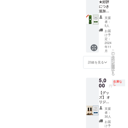
★好評
しま
く可能
（ニッ
2029年
を避け
につき
す。 サ
性があ
クネー
9月30日
常温で
追加★
ラリー
ること
ム）を
までの5
保存し
2名まで
マンと
ご了承
ご記入
年間 ・
支援
てくだ
利用可
育児を
くださ
くださ
掲載方
者：
さい。
【プラ
両立し
い。
い。
法：文
5人
・賞味
イベー
ながら
字の
お届
期限：
トサウ
起業す
み、ロ
け予
未定で
ナ＆
る選択
定：
ゴ／バ
すが、
BBQ日
2024
をした
ナーの
余裕を
年11
帰り特
背景、
掲載は
持って
こ
月
別プラ
資金調
の
不可 ・
発送し
リ
ン 3時
達や官
タ
掲載サ
ます ・
ー
間利
公庁の
ン
イズ：
詳細を見る
産地：
を
用】 日
補助金
選
5cmほ
紀の川
択
帰り割
活用な
す
どの木
市 ・原
る
引コー
ど多方
製板を
材料：
5,0
ド
面のお
予定 ・
在庫な
桃（紀
15,000
00
話しを
し
支援
円
の川市
円分 ・
させて
時、備
産）、
【グッ
「log&s
いただ
考欄に
砂糖、
ズ】 オ
auna 和
きま
希望さ
レモン
リジナ
-
す。 ■
れる法
果汁
ルのア
nagomi,
セミ
人名も
支援
（和歌
ロマオ
wakaya
ナー詳
しくは
者：
山県
イル/バ
ma- 」
細 時
30人
お名前
産） ・
スソル
での日
間：1時
（ニッ
お届
添加
トの
帰りプ
間30分
け予
クネー
物：な