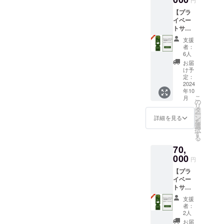
泊予約
となり
【プラ
時にご
ます。
イベー
利用い
食材は
トサウ
ただけ
付きま
ナ＆宿
ます。
せん。
支援
泊先行
・
ご自由
者：
割引チ
10,000
にお持
6人
ケッ
円割引
ち込み
お届
ト】 宿
でご利
くださ
け予
泊割引
用いた
定：
い。 ・
コード
2024
だけま
有効期
年10
70,000
す。 ・
間：
こ
月
円分 ・
現金へ
の
2024年
リ
「log&s
の交換
タ
10月1
ー
auna 和
はでき
ン
日〜
詳細を見る
を
-
ませ
選
2027年
択
nagomi,
ん。 ・
す
9月30日
る
wakaya
当施設
までの3
70,
ma- 」
は素泊
年間 ※
での宿
000
まりの
宿泊料
円
泊予約
ご提供
金の目
【プラ
時にご
となり
安：2名
イベー
利用い
ます。
宿泊
トサウ
ただけ
食材は
（食事
ナ＆宿
ます。
付きま
無）：
支援
泊先行
・
せん。
合計
者：
割引チ
20,000
ご自由
2人
48,000
ケッ
円割引
にお持
円〜、4
お届