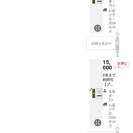
ます。
者：
HPより
泊先行
・通常
食材は
10人
ご予約
割引チ
価格の
付きま
お届
の際、
ケッ
半額
せん。
け予
忘れず
ト】 宿
（35,00
定：
ご自由
に記入
泊割引
2024
0円）で
にお持
をお願
年10
コード
ご利用
ち込み
いいた
こ
月
100,000
いただ
の
くださ
しま
リ
円分 ・
けま
タ
い。 ・
す。
ー
「log&s
す。 ・
ン
有効期
詳細を見る
(URL：
を
auna 和
現金へ
選
間：
coming
択
-
の交換
す
2024年
soon) ※
る
nagomi,
はでき
10月1
本商品
15,
wakaya
ませ
日〜
は
在庫な
ma- 」
000
ん。 ・
し
2027年
円
15,000
での宿
当施設
9月30日
円の売
2名まで
泊予約
は素泊
までの3
り切れ
利用可
時にご
まりの
年間 ※
となっ
【プラ
利用い
ご提供
宿泊料
ている
イベー
ただけ
となり
金の目
支援
日帰り
トサウ
ます。
ます。
安：2名
者：
プラン
ナ＆
・通常
食材は
5人
宿泊
と同様
BBQ日
価格の
付きま
（食事
お届
の商品
帰り特
半額
せん。
け予
無）：
です
別プラ
（50,00
定：
ご自由
合計
が、予
ン 3時
2024
0円）で
にお持
48,000
約枠の
年10
間利
ご利用
ち込み
円〜、4
関係で
こ
月
用】 日
いただ
の
くださ
名宿泊
コード
リ
帰り割
けま
タ
い。 ・