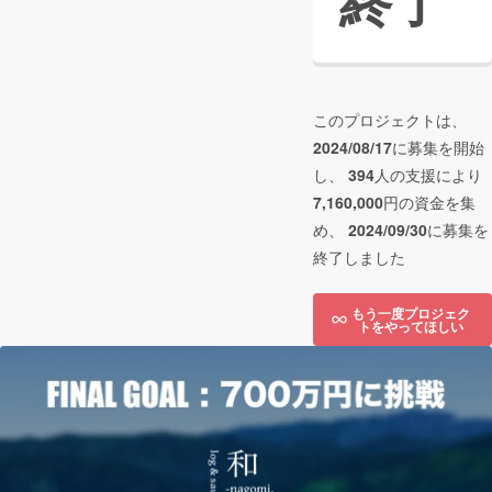
終了
このプロジェクトは、
2024/08/17
に募集を開始
し、
394
人の支援により
7,160,000
円の資金を集
め、
2024/09/30
に募集を
終了しました
もう一度プロジェク
トをやってほしい