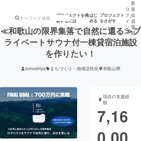
新
ロ
規
グ
会
プロジェクトを掲
はじ
プロジェクト
/
載するには
める
をさがす
イ
員
ン
登
≪和歌山の限界集落で自然に還る≫プ
録
ライベートサウナ付一棟貸宿泊施設
を作りたい！
人気のプロ
注目のリ
注目の新着プロ
募集終了が近いプ
もうすぐ公開
ジェクト
ターン
ジェクト
ロジェクト
されます
tomoshiya
まちづくり・地域活性化
和歌山県
アート・写真
音楽
現在の支援総
テクノロジー・ガジェット
ゲーム・サ
額
7,16
映像・映画
書籍・雑誌
0,00
ビジネス・起業
チャレンジ