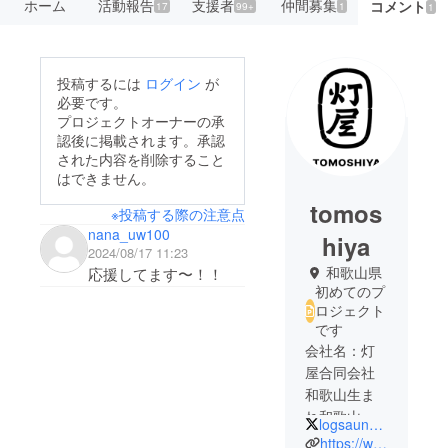
ホーム
活動報告
支援者
仲間募集
コメント
17
99+
1
1
投稿するには
ログイン
が
必要です。
プロジェクトオーナーの承
認後に掲載されます。承認
された内容を削除すること
はできません。
tomos
※投稿する際の注意点
nana_uw100
hiya
2024/08/17 11:23
和歌山県
応援してます〜！！
初めてのプ
ロジェクト
です
会社名：灯
屋合同会社
和歌山生ま
れ和歌山育
logsauna_nagomi
ちの共同代
https://www.instagram.com/nagomi_wakayama_official