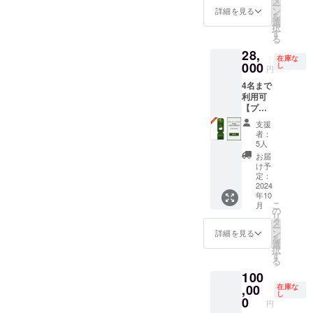
（食事
発行に
ー
引コー
す。 ・
ン
有効期
詳細を見る
無）：
通常よ
を
ド
現金へ
選
間：
合計
りお時
択
15,000
の交換
す
2024年
72,000
間をい
る
円分 ・
はでき
10月1
円〜、8
ただく
28,
「log&s
ませ
日〜
名宿泊
在庫な
可能性
auna 和
000
ん。 ・
し
2027年
（食事
円
がある
-
当施設
9月30日
無）：
ことご
4名まで
nagomi,
は素泊
までの3
合計
了承く
利用可
wakaya
まりの
年間 ※
112,000
ださ
【プラ
ma- 」
ご提供
宿泊料
円〜と
い。
イベー
での日
となり
金の目
なりま
支援
トサウ
帰りプ
ます。
安：2名
者：
す。詳
ナ＆
ラン予
食材は
5人
宿泊
しいお
BBQ日
約時に
付きま
（食事
お届
値段
帰り特
ご利用
せん。
け予
無）：
は、ご
別プラ
いただ
定：
ご自由
合計
予約の
ン 3時
2024
けま
にお持
48,000
際にHP
年10
間利
す。 ・
ち込み
円〜、4
もしく
こ
月
用】 日
オープ
の
くださ
名宿泊
は予約
リ
帰り割
ン後に
タ
い。 ・
（食事
サイト
ー
引コー
日帰り
ン
有効期
詳細を見る
無）：
よりご
を
ド
プラン
選
間：
合計
確認く
択
28,000
の実施
す
2024年
72,000
ださ
る
円分 ・
予定は
10月1
円〜、8
い。
100
「log&s
ありま
日〜
名宿泊
(URL：
auna 和
,00
せん
在庫な
2027年
（食事
coming
し
-
が、ク
0
9月30日
無）：
soon) ※
円
nagomi,
ラウド
までの3
合計