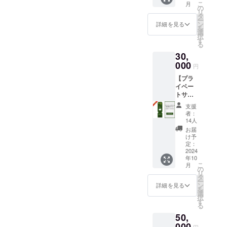
こ
月
円分 ・
の
リ
「log&s
タ
ー
auna 和
ン
詳細を見る
を
-
選
択
nagomi,
す
る
wakaya
30,
ma- 」
での宿
000
円
泊予約
【プラ
時にご
イベー
利用い
トサウ
ただけ
ナ＆宿
ます。
支援
泊先行
・3000
者：
割引チ
円割引
14人
ケッ
でご利
お届
ト】 宿
用いた
け予
泊割引
だけま
定：
コード
2024
す。 ・
年10
40,000
現金へ
こ
月
円分 ・
の交換
の
リ
「log&s
はでき
タ
ー
auna 和
ませ
ン
詳細を見る
を
-
ん。 ・
選
択
nagomi,
当施設
す
る
wakaya
は素泊
50,
ma- 」
まりの
での宿
000
ご提供
円