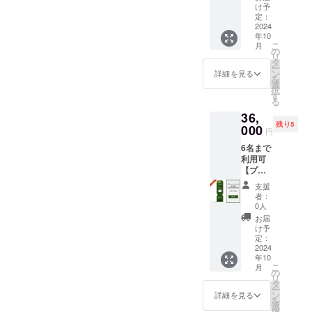
ト】 宿
でご利
ち込み
け予
名宿泊
泊割引
用いた
定：
くださ
（食事
コード
2024
だけま
い。 ・
無）：
年10
100,000
す。 ・
有効期
合計
こ
月
円分 ・
現金へ
の
間：
72,000
リ
「log&s
の交換
タ
2024年
円〜、8
ー
auna 和
はでき
ン
10月1
詳細を見る
名宿泊
を
-
ませ
選
日〜
（食事
択
nagomi,
ん。 ・
す
2027年
無）：
る
wakaya
当施設
9月30日
合計
36,
ma- 」
は素泊
までの3
112,000
残り5
での宿
000
まりの
年間 ※
円〜と
円
泊予約
ご提供
宿泊料
なりま
6名まで
時にご
となり
金の目
す。詳
利用可
利用い
ます。
安：2名
しいお
【プラ
ただけ
食材は
宿泊
値段
イベー
ます。
付きま
（食事
は、ご
支援
トサウ
・
せん。
無）：
者：
予約の
ナ＆
30,000
ご自由
0人
合計
際にHP
BBQ日
円割引
にお持
48,000
お届
もしく
帰り特
でご利
ち込み
け予
円〜、4
は予約
別プラ
用いた
定：
くださ
名宿泊
サイト
ン 3時
2024
だけま
い。 ・
（食事
よりご
年10
間利
す。 ・
有効期
無）：
確認く
こ
月
用】 日
現金へ
の
間：
合計
ださ
リ
帰り割
の交換
タ
2024年
72,000
い。
ー
引コー
はでき
ン
10月1
詳細を見る
円〜、8
(URL：
を
ド
ませ
選
日〜
名宿泊
coming
択