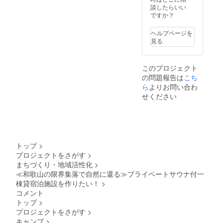
名前
談したらいい
（ニッ
ですか？
クネー
ム）を
ヘルプページを
ご記入
見る
くださ
い。
このプロジェクト
の問題報告は
こち
ら
よりお問い合わ
せください
トップ
>
プロジェクトをさがす
>
まちづくり・地域活性化
>
≪和歌山の限界集落で自然に還る≫プライベートサウナ付一
棟貸宿泊施設を作りたい！
>
コメント
トップ
>
プロジェクトをさがす
>
キャンプ
>