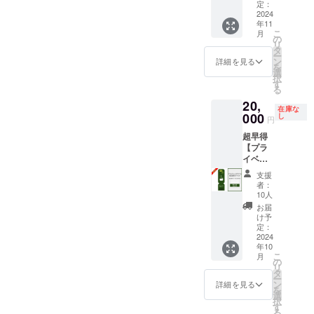
セット
ラン予
定：
程度を
ム）を
し
を提供
2024
約時に
想定 内
必ずご
年11
しま
ご利用
容：事
記入く
こ
月
す。当
いただ
の
業用土
ださ
リ
施設の
けま
タ
地の見
い。 ※
ー
専用ア
す。 ・
ン
つけ方/
詳細を見る
本商品
を
メニ
オープ
選
補助金
は
択
ティを
ン後に
す
申請の
500,000
る
使って
日帰り
ポイン
円の売
20,
自宅で
プラン
ト/旅館
り切れ
在庫な
リラッ
000
の実施
し
業申請
となっ
円
クスし
予定は
のポイ
ている
超早得
ていた
ありま
ント/資
ゴール
【プラ
だけま
せん
金調達
ドスポ
イベー
す。 ・
が、ク
（日本
ンサー
トサウ
数量：
ラウド
政策金
と同様
支援
ナ＆宿
アロマ
ファン
融公庫/
者：
の商品
泊先行
オイル
ディン
10人
銀行）/
です
割引チ
5ml×1
グ特別
両立の
お届
が、リ
ケッ
・バス
プラン
け予
工夫
ターン
ト】 宿
ソルト
定：
となり
他 ・ク
品の提
泊割引
2024
450g×1
ます。
ラウド
供に通
年10
コード
・香
・当施
ファン
常より
こ
月
40,000
り：ア
の
設の稼
ディン
お時間
リ
円分 ・
ロマオ
タ
働可能
グ終了
をいた
ー
「log&s
イル
ン
日に限
詳細を見る
後、日
だきく
を
auna 和
（森林
選
定した
程/参加
可能性
択
-
浴/レモ
す
ご提供
用URL
がある
る