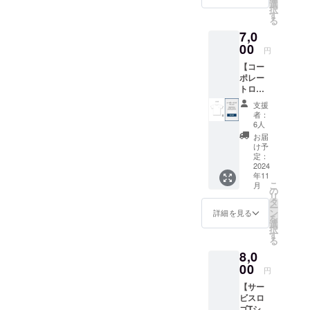
ザイン
り：ア
選
りお時
択
したサ
ロマオ
す
間をい
る
ウナ
イル
ただく
7,0
ハット
（森林
可能性
を提供
00
浴/レモ
円
がある
しま
ンハー
ことご
【コー
す。 ・
ブ/シト
了承く
ポレー
サイズ
ラ
ださ
トロゴT
展開：
ス）、
い。
シャ
S, M, L
バスソ
支援
ツ】 灯
・カ
ルト
者：
屋合同
ラー展
（レモ
6人
会社の
開：ブ
ンハー
お届
コーポ
ラッ
ブ） ※
け予
レート
ク、ネ
定：
オイル
ロゴを
2024
イ
の香り
年11
デザイ
ビー、
は3種類
こ
月
ンしたT
グ
の
ありま
リ
シャツ
レー、
タ
すが、
ー
を提供
ホワイ
ン
弊社よ
詳細を見る
を
しま
ト、
選
りラン
択
す。 ・
カー
す
ダムで
る
サイズ
キ、ブ
香りを
8,0
展開：
ラウ
お届け
S, M, L,
00
ン、
いたし
円
XL ・カ
レッ
ます。
【サー
ラー展
ド、ピ
到着を
ビスロ
開：白,
ンク、
お楽し
ゴTシャ
黒