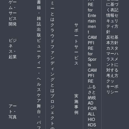
ゲー
書
ミ
に基づ
RE
ム・
籍
ー
く表記
for
サー
・
と
情報セ
Ente
ビス
雑
は
キュリ
rtain
開発
誌
ク
サ
ティ方
men
出
ラ
ポ
針
t
版
ウ
ー
反社基
CAM
ビジ
ビ
ド
ト
本方針
PFI
ネ
ュ
フ
サ
カスタ
RE
ス・
ー
ァ
ー
マーハ
for
起業
テ
ン
ビ
ラスメ
Spor
ィ
デ
ス
ントに
ts
ー
ィ
対する
CAM
・
ン
考え方
PFI
ヘ
グ
クッ
RE
ル
と
キーポ
ふる
ス
は
リシー
さと
ケ
プ
実
納税
ア
ロ
施
AD
アー
舞
ジ
事
FOR
ト・
台
ェ
例
ALL
写真
・
ク
HIO
パ
ト
KOS
フ
の