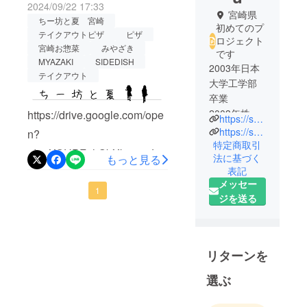
2024/09/22 17:33
宮崎県
ちー坊と夏 宮崎
初めてのプ
テイクアウトピザ
ピザ
ロジェクト
宮崎お惣菜
みやざき
です
MYAZAKI
SIDEDISH
2003年日本
テイクアウト
大学工学部
卒業
2003年株式
https://drive.google.com/ope
https://suime-toyomaru.com/
会社コスモ
https://suime-tomofumi.site/
n?
ス薬品入社
特定商取引
id=1XOUPFohSbXkyp5yJq3
法に基づく
もっと見る
2024年株式
表記
yHe47tqBHuq0T1&amp;usp
会社コスモ
メッセー
ス薬品退社
=drive_fs
1
ジを送る
2024年合同
会社1040代
表就任
リターンを
合同会社
選ぶ
1040は、現
在女性専用