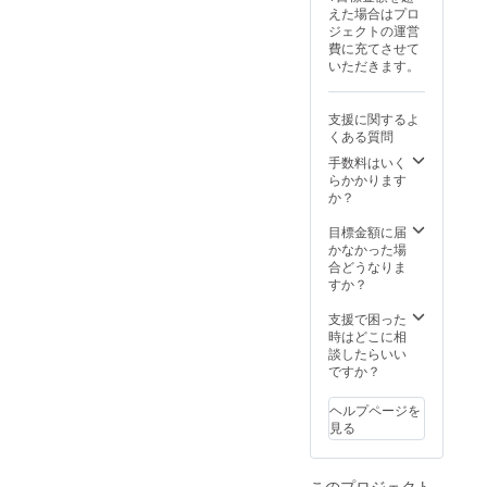
す。また当
えた場合はプロ
ジェクトの運営
然飲食店と
費に充てさせて
しての、お
いただきます。
客様から支
持されるべ
支援に関するよ
く、メ
くある質問
ニューの開
手数料はいく
発にも全力
らかかります
か？
で取り組む
次第です。
目標金額に届
しかし、オ
かなかった場
合どうなりま
ペレーショ
すか？
ンの簡略化
支援で困った
を考えるう
時はどこに相
えでどうし
談したらいい
ても必要と
ですか？
なってくる
ヘルプページを
のが、優良
見る
な調理機材
です。これ
このプロジェクト