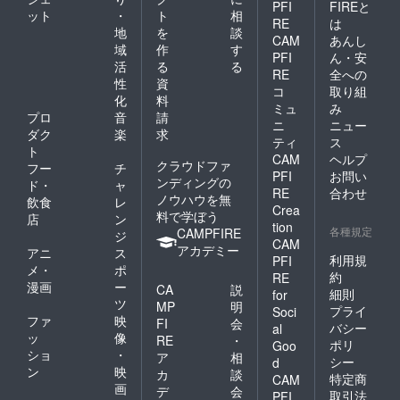
PFI
FIREと
ット
・
ト
相
RE
は
地
を
談
CAM
あんし
域
作
す
PFI
ん・安
活
る
る
RE
全への
性
資
コ
取り組
化
料
ミュ
み
プロ
音
請
ニ
ニュー
ダク
楽
求
ティ
ス
ト
CAM
ヘルプ
クラウドファ
フー
チ
PFI
お問い
ンディングの
ド・
ャ
RE
合わせ
ノウハウを無
飲食
レ
Crea
料で学ぼう
店
ン
tion
各種規定
CAMPFIRE
ジ
CAM
アカデミー
アニ
ス
利用規
PFI
メ・
ポ
約
RE
漫画
ー
CA
説
細則
for
ツ
MP
明
プライ
Soci
ファ
映
FI
会
バシー
al
ッ
像
RE
・
ポリ
Goo
ショ
・
ア
相
シー
d
ン
映
カ
談
特定商
CAM
画
デ
会
取引法
PFI