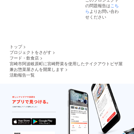
らを低予算
の問題報告は
こち
で、可能な
ら
よりお問い合わ
限り、そろ
せください
えていこう
と準備をし
ています
が、なかな
トップ
>
か予算の中
プロジェクトをさがす
>
で理想の厨
フード・飲食店
>
房 ホール
宮崎市阿波岐原町に宮崎野菜を使用したテイクアウトピザ屋
を現実化す
兼お惣菜屋さんを開業します
>
ることが困
活動報告一覧
難状況にあ
ります。な
ので少しで
もご協力い
ただけると
幸いです。