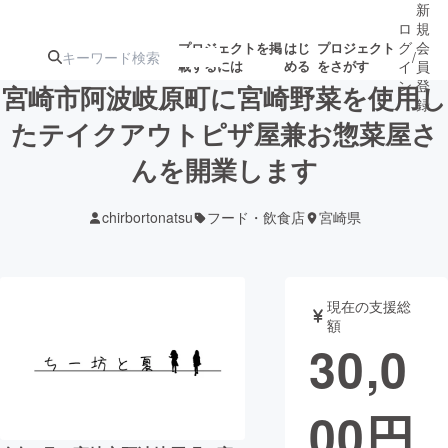
新
ロ
規
グ
会
プロジェクトを掲
はじ
プロジェクト
/
載するには
める
をさがす
イ
員
ン
登
宮崎市阿波岐原町に宮崎野菜を使用し
録
たテイクアウトピザ屋兼お惣菜屋さ
んを開業します
人気のプロ
注目のリ
注目の新着プロ
募集終了が近いプ
もうすぐ公開
ジェクト
ターン
ジェクト
ロジェクト
されます
chirbortonatsu
フード・飲食店
宮崎県
アート・写真
音楽
現在の支援総
テクノロジー・ガジェット
ゲーム・サ
額
30,0
映像・映画
書籍・雑誌
00
円
ビジネス・起業
チャレンジ