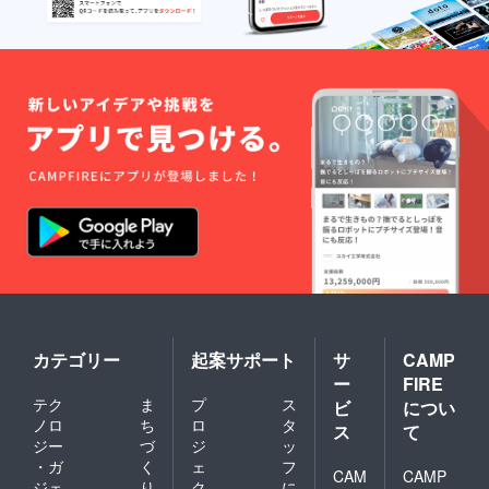
カテゴリー
起案サポート
サ
CAMP
ー
FIRE
テク
ま
プ
ス
ビ
につい
ノロ
ち
ロ
タ
ス
て
ジー
づ
ジ
ッ
・ガ
く
ェ
フ
CAM
CAMP
ジェ
り
ク
に