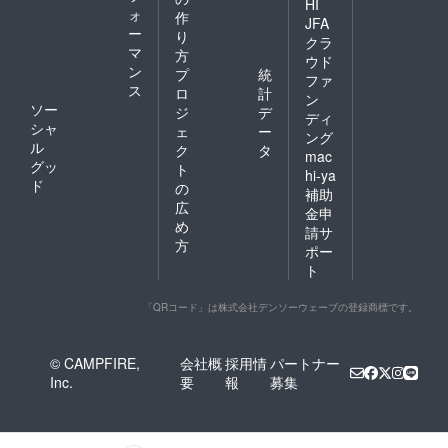
HI
ォ
作
JFA
ー
り
クラ
マ
方
ウド
ン
プ
統
ファ
ス
ロ
計
ン
ソー
ジ
デ
ディ
シャ
ェ
ー
ング
ル
ク
タ
mac
グッ
ト
hi-ya
ド
の
補助
広
金申
め
請サ
方
ポー
ト
「QRコード」は株式会社デンソーウェーブの登録商標です。
© CAMPFIRE,
会社概
採用情
パートナー
Inc.
要
報
募集