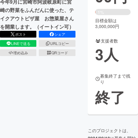
今年9月に宮崎市阿波岐原町に宮
崎の野菜をふんだんに使った、テ
まちづくり・地域活性化
1%
イクアウトピザ屋 お惣菜屋さん
目標金額は
3,000,000円
を開業します。（イートイン可）
CAMPFIRE for Social Good
CAMPFIRE Creation
ポスト
シェア
CAMPFIREふるさと納税
machi-ya
コミュニティ
支援者数
LINEで送る
URLコピー
3
人
埋め込み
QRコード
募集終了まで残
り
終了
このプロジェクトは、