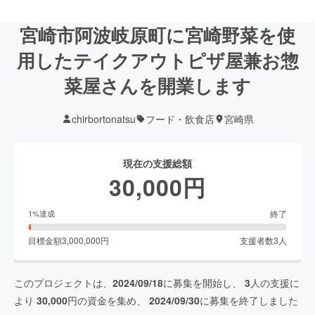
宮崎市阿波岐原町に宮崎野菜を使
用したテイクアウトピザ屋兼お惣
菜屋さんを開業します
chirbortonatsu
フード・飲食店
宮崎県
現在の支援総額
30,000
円
終了
1
%達成
目標金額
3,000,000
円
支援者数
3
人
このプロジェクトは、
2024/09/18
に募集を開始し、
3
人の支援に
より
30,000
円の資金を集め、
2024/09/30
に募集を終了しました