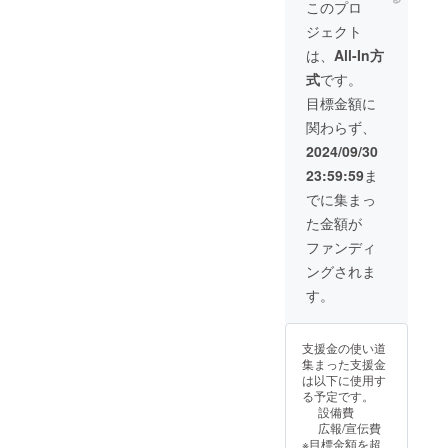
町前浜
このプロ
ることにな
4276-
ジェクト
516
りました。
は、
All-In方
障がい者の
式
です。
方たちに、
目標金額に
「生きが
関わらず、
い」を持っ
て日々過ご
2024/09/30
していただ
23:59:59
ま
くために、
でに集まっ
我々はこの
た金額が
飲食店の、
ファンディ
オペレー
ングされま
ション、労
す。
働環境の整
備、そして
簡略化 平
支援金の使い道
集まった支援金
準化 標準
は以下に使用す
化 単純化
る予定です。
設備費
を日々図っ
広報/宣伝費
ていきま
※目標金額を超