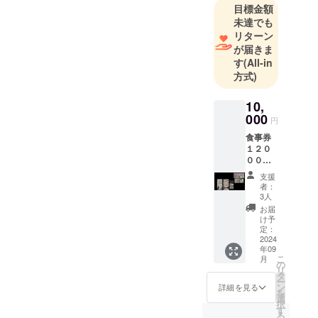
の障がい者
目標金額
グループ
未達でも
ホーム「す
リターン
が届きま
いみー壱号
す
(All-in
館」を運営
方式)
しておりま
す。今後は
10,
障がい者の
000
円
方たちが、
食事券
のびのびと
１２０
働ける就労
００円
相当・
支援型の労
支援
有効期
者：
働環境を整
限：令
3人
えてゆきた
和６年
お届
１２月
け予
いと考えて
末まで
定：
おり、将来
店舗/会
2024
年09
場の確
的に「就労
こ
月
定時
の
支援AB型」
リ
期：宮
タ
ー
として機能
崎県宮
ン
詳細を見る
を
崎市阿
選
する飲食店
択
波岐原
す
を立ち上げ
る