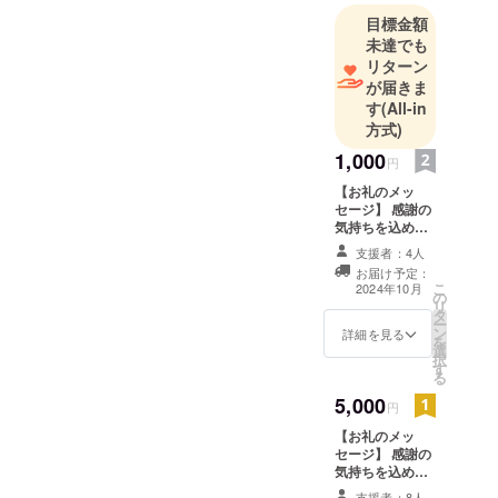
失った子た
目標金額
ちを保護し
未達でも
ています。
リターン
が届きま
す
(All-in
方式)
1,000
円
【お礼のメッ
セージ】 感謝の
気持ちを込め
て、お礼のメッ
支援者：4人
セージをお送り
お届け予定：
します。
こ
2024年10月
の
リ
タ
ー
ン
詳細を見る
を
選
択
す
る
5,000
円
【お礼のメッ
セージ】 感謝の
気持ちを込め
て、お礼のメッ
支援者：8人