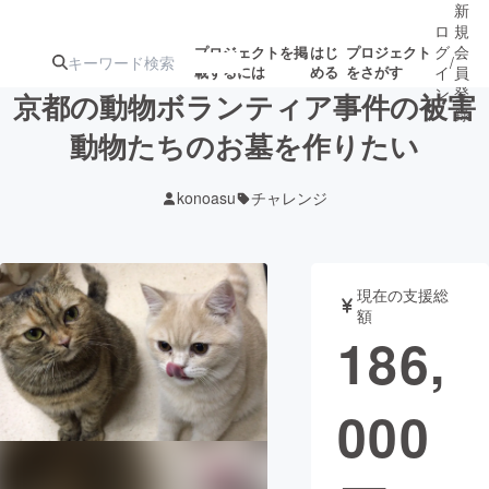
新
ロ
規
グ
会
プロジェクトを掲
はじ
プロジェクト
/
載するには
める
をさがす
イ
員
ン
登
京都の動物ボランティア事件の被害
録
動物たちのお墓を作りたい
人気のプロ
注目のリ
注目の新着プロ
募集終了が近いプ
もうすぐ公開
konoasu
チャレンジ
ジェクト
ターン
ジェクト
ロジェクト
されます
アート・写真
音楽
現在の支援総
額
186,
テクノロジー・ガジェット
ゲーム・サ
000
映像・映画
書籍・雑誌
ビジネス・起業
チャレンジ