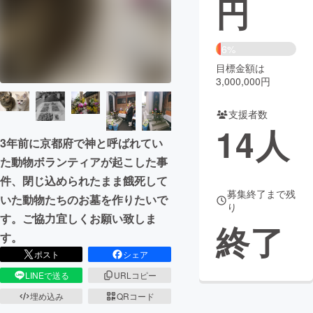
円
まちづくり・地域活性化
6%
目標金額は
CAMPFIRE for Social Good
CAMPFIRE Creation
3,000,000円
CAMPFIREふるさと納税
machi-ya
コミュニティ
支援者数
14
人
3年前に京都府で神と呼ばれてい
た動物ボランティアが起こした事
件、閉じ込められたまま餓死して
募集終了まで残
いた動物たちのお墓を作りたいで
り
す。ご協力宜しくお願い致しま
終了
す。
ポスト
シェア
LINEで送る
URLコピー
埋め込み
QRコード