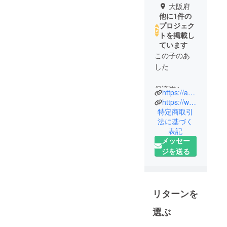
大阪府
他に1件の
プロジェク
トを掲載し
ています
この子のあ
した
保護猫シェ
https://ameblo.jp/daruma4989/entry-12842897338.html
ルターで
https://www.instagram.com/konoasu?igsh=MWg1NnUwZnB1dzNnZg==
す。
特定商取引
法に基づく
表記
常時70匹ぐ
メッセー
らいの猫さ
ジを送る
んたちと過
ごしていま
す、
リターンを
飼主さん死
選ぶ
去、崩壊な
どで住処を