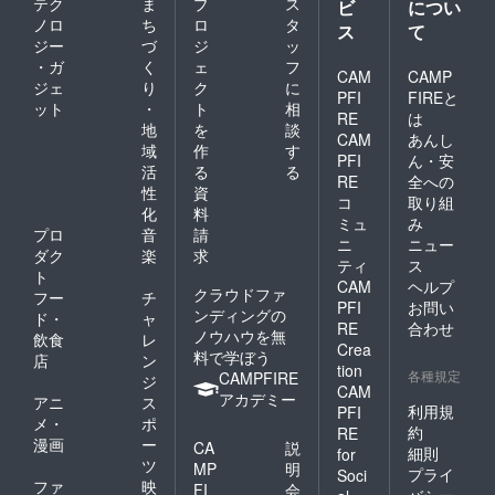
テク
ま
プ
ス
ビ
につい
ノロ
ち
ロ
タ
ス
て
ジー
づ
ジ
ッ
・ガ
く
ェ
フ
CAM
CAMP
ジェ
り
ク
に
PFI
FIREと
ット
・
ト
相
RE
は
地
を
談
CAM
あんし
域
作
す
PFI
ん・安
活
る
る
RE
全への
性
資
コ
取り組
化
料
ミュ
み
プロ
音
請
ニ
ニュー
ダク
楽
求
ティ
ス
ト
CAM
ヘルプ
クラウドファ
フー
チ
PFI
お問い
ンディングの
ド・
ャ
RE
合わせ
ノウハウを無
飲食
レ
Crea
料で学ぼう
店
ン
tion
各種規定
CAMPFIRE
ジ
CAM
アカデミー
アニ
ス
利用規
PFI
メ・
ポ
約
RE
漫画
ー
CA
説
細則
for
ツ
MP
明
プライ
Soci
ファ
映
FI
会