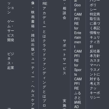
バシー
al
ッ
像
RE
・
ポリ
Goo
ショ
・
ア
相
シー
d
ン
映
カ
談
特定商
CAM
画
デ
会
取引法
PFI
ゲー
書
ミ
に基づ
RE
ム・
籍
ー
く表記
for
サー
・
と
情報セ
Ente
ビス
雑
は
キュリ
rtain
開発
誌
ク
サ
ティ方
men
出
ラ
ポ
針
t
版
ウ
ー
反社基
CAM
ビジ
ビ
ド
ト
本方針
PFI
ネ
ュ
フ
サ
カスタ
RE
ス・
ー
ァ
ー
マーハ
for
起業
テ
ン
ビ
ラスメ
Spor
ィ
デ
ス
ントに
ts
ー
ィ
対する
CAM
・
ン
考え方
PFI
ヘ
グ
クッ
RE
ル
と
キーポ
ふる
ス
は
リシー
さと
ケ
プ
実
納税
ア
ロ
施
AD