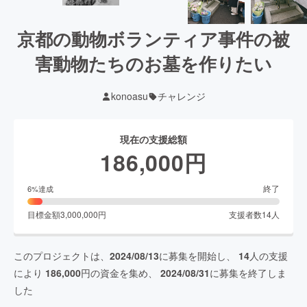
京都の動物ボランティア事件の被
害動物たちのお墓を作りたい
konoasu
チャレンジ
現在の支援総額
186,000
円
終了
6
%達成
目標金額
3,000,000
円
支援者数
14
人
このプロジェクトは、
2024/08/13
に募集を開始し、
14
人の支援
により
186,000
円の資金を集め、
2024/08/31
に募集を終了しま
した