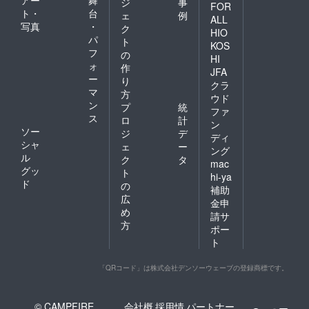
アー
舞
ジ
事
FOR
ト・
台
ェ
例
ALL
写真
・
ク
HIO
パ
ト
KOS
フ
の
HI
ォ
作
JFA
ー
り
クラ
マ
方
ウド
ン
プ
統
ファ
ス
ロ
計
ン
ソー
ジ
デ
ディ
シャ
ェ
ー
ング
ル
ク
タ
mac
グッ
ト
hi-ya
ド
の
補助
広
金申
め
請サ
方
ポー
ト
「QRコード」は株式会社デンソーウェーブの登録商標です。
© CAMPFIRE,
会社概
採用情
パートナー