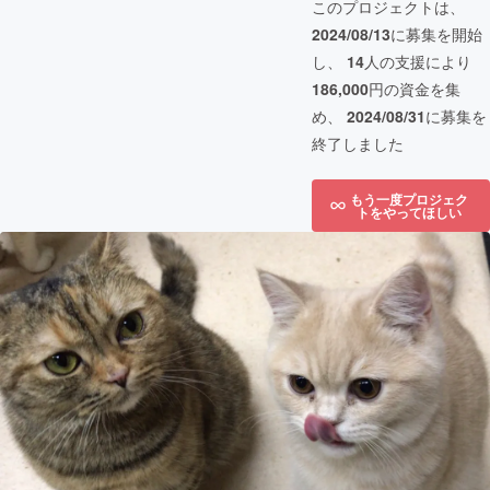
このプロジェクトは、
2024/08/13
に募集を開始
し、
14
人の支援により
186,000
円の資金を集
め、
2024/08/31
に募集を
終了しました
もう一度プロジェク
トをやってほしい