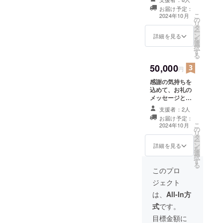
セージと建立し
お届け予定：
たお墓の写真を
こ
2024年10月
の
お送りします。
リ
タ
ー
ン
詳細を見る
を
選
択
す
る
50,000
円
感謝の気持ちを
込めて、お礼の
メッセージと建
立したお墓の写
支援者：2人
真をお送りしま
お届け予定：
す。 ネームプ
こ
2024年10月
の
レートにお名前
リ
タ
を掲載させて頂
ー
ン
きます。 ※支援
詳細を見る
を
選
時、備考欄に掲
択
す
載を希望される
る
お名前をご記入
このプロ
ください。
ジェクト
は、
All-In方
式
です。
目標金額に