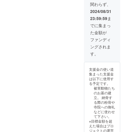
関わらず、
2024/08/31
23:59:59
ま
でに集まっ
た金額が
ファンディ
ングされま
す。
支援金の使い道
集まった支援金
は以下に使用す
る予定です。
被害動物たち
のお墓の建
立。 納骨す
る際の粉骨や
寺院への御礼
などに使わせ
て下さい。
※目標金額を超
えた場合はプロ
ジェクトの運営