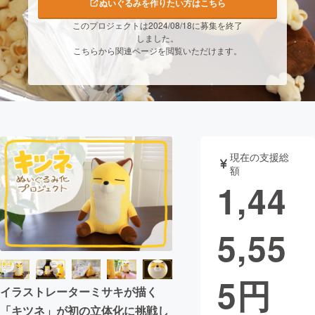
ぬいぐるみを作りたい方はこちら
このプロジェクトは2024/08/18に募集を終了
まちづくり・地域活性化
しました。
こちらから関連ページを閲覧いただけます。
CAMPFIRE for Social Good
CAMPFIRE Creation
CAMPFIREふるさと納税
machi-ya
コミュニティ
現在の支援総
額
1,44
5,55
5
円
イラストレーターミサキが描く
「キツネ」が初の立体化に挑戦し