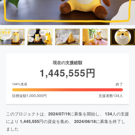
現在の支援総額
1,445,555
円
終了
144
%達成
目標金額
1,000,000
円
支援者数
134
人
このプロジェクトは、
2024/07/19
に募集を開始し、
134
人の支援
により
1,445,555
円の資金を集め、
2024/08/18
に募集を終了し
ました