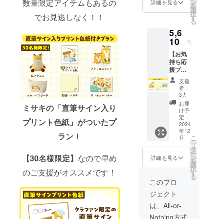
メージ
を含ん
数量限定アイテムもあるの
ン
詳細を見る
を
です。
でおり
選
択
でお見逃しなく！！
金額に
ます。
す
る
は消費
5,6
税
（10%
10
円
）と送
【お気
料990円
持ち応
を含ん
援プラ
でおり
ン】 ・
ます。
支援
アクリ
者：
ルスタ
3人
ンド 1
お届
ミサキの「直筆サイン入り
点 ・刺
け予
繍ハン
定：
プリント色紙」がついたプ
カチ 1
2024
年12
点 ・サ
ラン！
こ
月
ン
の
リ
キュー
タ
ー
レ
ン
【30名様限定】
なので早め
詳細を見る
を
ター 1
選
択
点 画像
のご支援がオススメです！
す
る
はイ
このプロ
メージ
ジェクト
です。
金額に
は、All-or-
は消費
Nothing方式
税