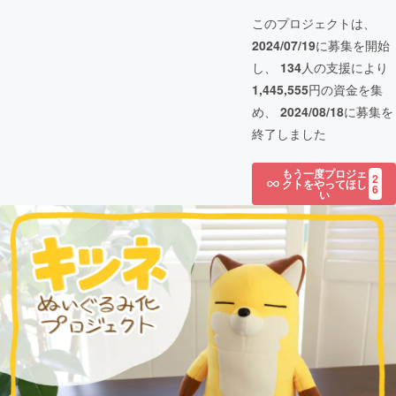
このプロジェクトは、
2024/07/19
に募集を開始
し、
134
人の支援により
1,445,555
円の資金を集
め、
2024/08/18
に募集を
終了しました
もう一度プロジェ
2
クトをやってほし
6
い