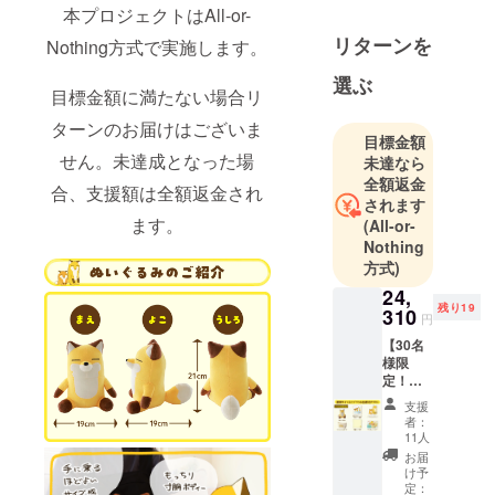
本プロジェクトはAll-or-
ファンディ
ングでの商
リターンを
Nothing方式で実施します。
品化実現を
選ぶ
目指して、
目標金額に満たない場合リ
クリエイ
ターンのお届けはございま
ターとのコ
目標金額
せん。未達成となった場
未達なら
ラボ企画や
全額返金
自社オリジ
合、支援額は全額返金され
されます
ナルのアイ
ます。
(All-or-
テム企画を
Nothing
行ってま
方式)
す。
24,
残り19
310
円
◾️営業日のご
【30名
案内
様限
定！】
営業時間：
直筆サ
平日 10:00〜
支援
イン入
者：
18:00 (土日
りプリ
11人
ント色
祝、年末年
お届
紙付き
け予
始除く)
プラン
定：