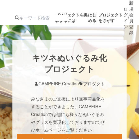
新
ロ
規
グ
会
プロジェクトを掲
はじ
プロジェクト
/
載するには
める
をさがす
イ
員
ン
登
録
人気のプロ
注目のリ
注目の新着プロ
募集終了が近いプ
もうすぐ公開
キツネぬいぐるみ化
ジェクト
ターン
ジェクト
ロジェクト
されます
プロジェクト
アート・写真
音楽
CAMPFIRE Creation
プロダクト
みなさまのご支援により無事商品化を
テクノロジー・ガジェット
ゲーム・サ
することができました。CAMPFIRE
Creationでは他にも様々なぬいぐるみ
映像・映画
書籍・雑誌
やグッズを実現化しておりますのでぜ
ひホームページをご覧ください！
ビジネス・起業
チャレンジ