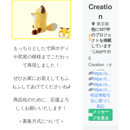
Creatio
n
東京都
他に357件
のプロジェ
クトを掲載
しています
もっちりとした寸胴ボディ
「CAMPFIR
や尻尾の模様までこだわっ
E
Creation（キ
て再現しました！
ャンプファ
https://camp-fire.jp/creation
イヤー クリ
ぜひお家にお迎えしてもふ
https://twitter.com/CF_Creation
エーショ
https://camp-fire.jp/privacy
もふしてあげてくださいね♪
https://camp-fire.jp/inquiries
ン）」は、
特定商取引
株式会社
商品化のために、応援よろ
法に基づく
CAMPFIRE
表記
しくお願いいたします！
の商品企画
メッセー
チームで
ジを送る
＜募集方式について＞
す。
クラウド