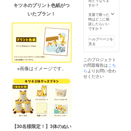
合どうなりま
キツネのプリント色紙がつ
すか？
いたプラン！
支援で困った
時はどこに相
談したらいい
ですか？
ヘルプページを
見る
このプロジェクト
の問題報告は
こち
※画像はイメージです。
ら
よりお問い合わ
せください
【30名様限定！】3体のぬい