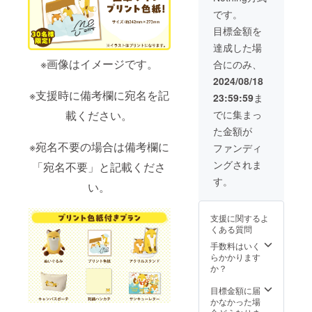
（10%
です。
）と送
目標金額を
料660円
を含ん
達成した場
でおり
※画像はイメージです。
合にのみ、
ます。
2024/08/18
※支援時に備考欄に宛名を記
23:59:59
ま
載ください。
でに集まっ
た金額が
※宛名不要の場合は備考欄に
ファンディ
ングされま
「宛名不要」と記載くださ
す。
い。
支援に関するよ
くある質問
手数料はいく
らかかります
か？
目標金額に届
かなかった場