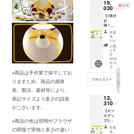
ポリシーに
19,
チ 1点
りま
残り19
準じて管理
・刺繍
030
す。 ●
円
ハンカ
必ず備
させていた
【1体分
チ 1点
考欄
だきます。
お
・サン
に、色
得！】
キュー
紙に入
キツネ3
レ
れる宛
支援
体グッ
ター 1
名をご
者：
ズプラ
点 ●色
記入く
11人
ン ぬい
紙イラ
ださ
お届
ぐるみ
ストは
い。 ●
け予
１体分
イメー
定：
宛名の
5100円
2024
ジ画像
必要が
年12
が割引
になり
ない場
こ
月
になっ
ます。
の
合は
リ
※商品は手作業で採寸してお
ている
●イラス
タ
「宛名
ー
お得な
トとサ
ン
不要」
詳細を見る
りますため、商品の個体
を
プラン
インは
選
とご記
択
です。
プリン
す
入くだ
差、製法、素材等により、
る
・ぬい
トにな
さい。
13,
ぐる
りま
表記サイズより多少の誤差
●恐縮で
み 3点
310
す。 ●
すが、
円
がございます。
・アク
宛名記
備考欄
【キツ
リルス
載はご
記入後
ネグッ
タン
ざいま
の宛名
※商品の色は照明やブラウザ
ズたく
ド 1点
せん。
変更は
さんプ
・キャ
画像は
不可と
支援
の関係で実物と多少の違い
ラン】
ンバス
イメー
なって
者：