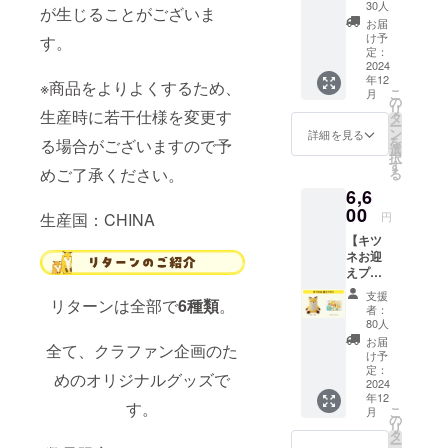
・ぬい
ポー
ジで
30人
おりま
が生じることがございま
ぐる
チ 1点
す。 金
す。 画
お届
み 1点
・刺繍
額には
け予
す。
像はイ
・アク
ハンカ
定：
消費税
メージ
リルス
2024
チ 1点
（10%
です。
年12
タン
・サン
※商品をよりよくするため、
）と送
金額に
こ
月
ド 1点
キュー
の
料990円
は消費
リ
生産時に若干仕様を変更す
・キャ
レ
タ
を含ん
税
ー
ンバス
ター 1
ン
でおり
詳細を見る
（10%
を
る場合がございますので予
ポー
点 30名
選
ます。
）と送
択
チ 1点
様限定
す
料990円
めご了承ください。
る
・刺繍
になり
を含ん
6,6
ハンカ
ます。
でおり
チ 1点
00
画像は
ます。
生産国：CHINA
円
・サン
イメー
【キツ
キュー
ジで
ネお迎
レ
す。 金
えプラ
ター 1
額には
ン】 ・
点 画像
消費税
支援
リターンは全部で
6種類
。
ぬいぐ
はイ
（10%
者：
るみ 1
メージ
）と送
80人
点 ・サ
です。
料1,100
お届
全て、クラファン企画のた
ン
金額に
円を含
け予
キュー
は消費
定：
んでお
めのオリジナルグッズで
レ
2024
税
りま
年12
ター 1
（10%
す。
す。
こ
月
点 画像
）と送
の
リ
はイ
料990円
タ
ー