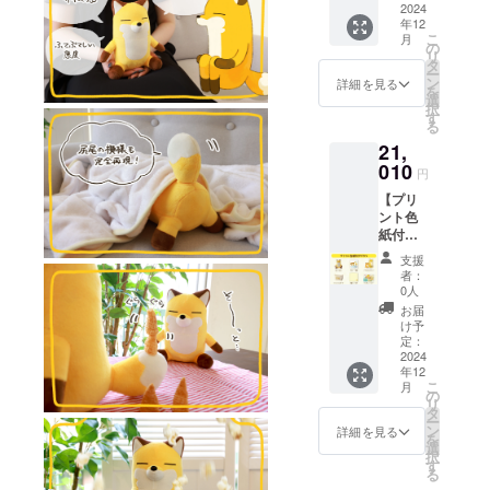
※お問い合わ
・ぬい
2024
年12
ぐる
せから3営業
こ
月
み 1点
の
日以内にご
リ
・直筆
タ
ー
サイン
返信させて
ン
詳細を見る
を
入りプ
選
いただきま
択
リント
す
る
す。
色紙 1
21,
点 ・ア
※ ご質問に
クリル
010
円
よってはお
スタン
【プリ
応えできか
ド 1点
ント色
・キャ
ねる場合も
紙付き
ンバス
ございま
プラ
ポー
支援
ン】 ・
チ 1点
す。
者：
ぬいぐ
・刺繍
0人
るみ 1
ハンカ
お届
◾️ プライバ
点 ・プ
チ 1点
け予
リント
・サン
定：
シーポリ
色紙 1
2024
キュー
シー
年12
点 ・ア
レ
こ
月
クリル
お問い合わ
ター 1
の
リ
スタン
点 ●色
タ
せ内容に関
ー
ド 1点
紙イラ
ン
詳細を見る
を
しては、プ
・キャ
ストは
選
択
ンバス
プリン
ライバシー
す
る
ポー
トにな