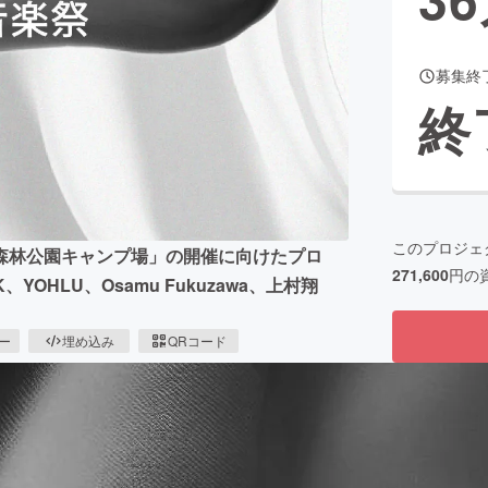
募集終
CAMPFIRE for Social Good
CAMPFIRE Creation
終
CAMPFIREふるさと納税
machi-ya
コミュニティ
このプロジェ
原森林公園キャンプ場」の開催に向けたプロ
271,600
円の
NK、YOHLU、Osamu Fukuzawa、上村翔
ピー
埋め込み
QRコード