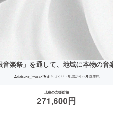
根音楽祭」を通して、地域に本物の音
daisuke_iwasaki
まちづくり・地域活性化
群馬県
現在の支援総額
271,600
円