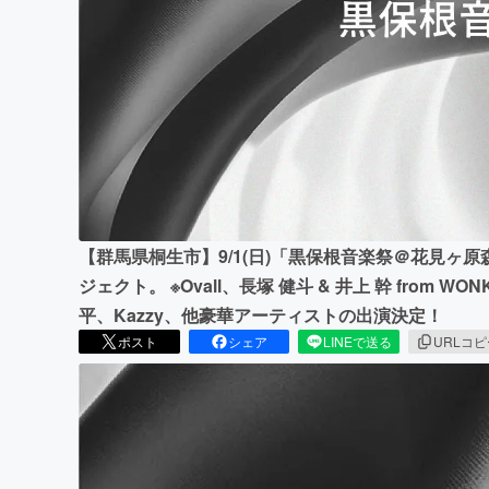
まちづくり・地域活性化
【群馬県桐生市】9/1(日)「黒保根音楽祭＠花見ヶ
ジェクト。 ※Ovall、長塚 健斗 & 井上 幹 from WO
平、Kazzy、他豪華アーティストの出演決定！
ポスト
シェア
LINEで送る
URLコ