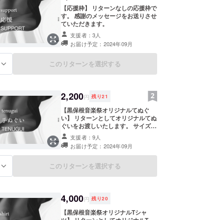
【応援枠】 リターンなしの応援枠で
す。 感謝のメッセージをお送りさせ
ていただきます。
支援者：3人
お届け予定：2024年09月
このリターンを選択する
る
2,200
円
残り
21
【黒保根音楽祭オリジナルてぬぐ
い】 リターンとしてオリジナルてぬ
ぐいをお渡しいたします。 サイズ
（予定）：35㎝×90㎝ ※リターンの
支援者：9人
お渡しは当日を予定しております。
お届け予定：2024年09月
（当日不参加の方は郵送にてお届け
いたします）
このリターンを選択する
る
4,000
円
残り
20
【黒保根音楽祭オリジナルTシャ
ツ】 リターンとしてオリジナルT