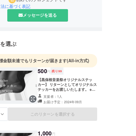
引法に基づく表記
メッセージを送る
を選ぶ
標金額未達でもリターンが届きます
(All-in方式)
500
円
残り
99
【黒保根音楽祭オリジナルステッ
カー】 リターンとしてオリジナルス
テッカーをお渡しいたします。 ※リ
ターンのお渡しは当日を予定してお
支援者：1人
ります。 （当日不参加の方は郵送に
お届け予定：2024年09月
てお届けいたします）
このリターンを選択する
る
1,000
円