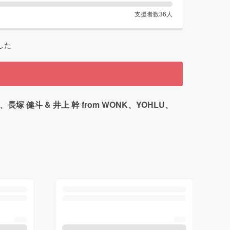
支援者数
36
人
した
健斗 & 井上 幹 from WONK、YOHLU、