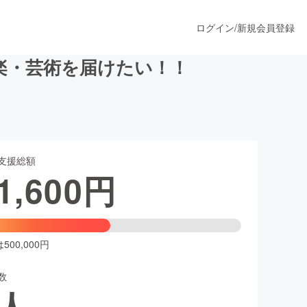
ログイン
/
新規会員登録
楽・芸術を届けたい！！
うすぐ公開されます
支援総額
プロダクト
1,600
円
ファッション
スポーツ
00,000円
数
ア
ソーシャルグッド
人