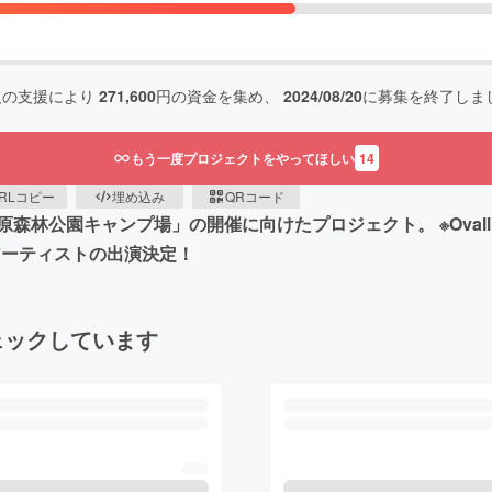
人の支援により
271,600
円の資金を集め、
2024/08/20
に募集を終了しま
もう一度プロジェクトをやってほしい
14
RLコピー
埋め込み
QRコード
林公園キャンプ場」の開催に向けたプロジェクト。 ※Ovall、長塚 
豪華アーティストの出演決定！
ェックしています