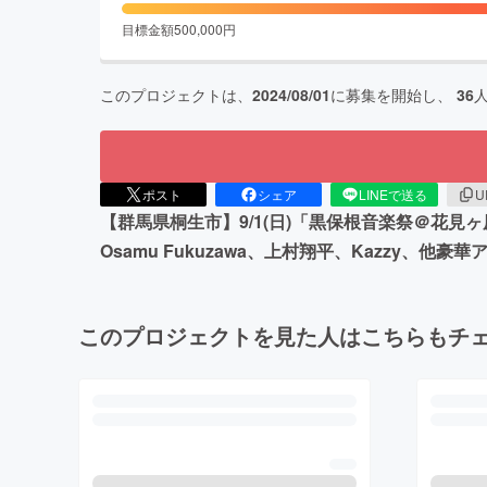
目標金額
500,000
円
このプロジェクトは、
2024/08/01
に募集を開始し、
36
ポスト
シェア
LINEで送る
U
【群馬県桐生市】9/1(日)「黒保根音楽祭＠花見ヶ原森
Osamu Fukuzawa、上村翔平、Kazzy、他
このプロジェクトを見た人はこちらもチ