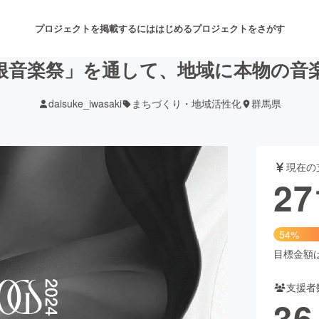
プロジェクトを掲載するには
はじめる
プロジェクトをさがす
根音楽祭」を通して、地域に本物の音
daisuke_iwasaki
まちづくり・地域活性化
群馬県
注目のリターン
注目の新着プロジェクト
募集終了が近いプロジェクト
も
現在の
音楽
舞台・パフォーマンス
27
ゲーム・サービス開発
フード・飲食店
54%
書籍・雑誌出版
アニメ・漫画
目標金額は5
支援者
チャレンジ
ビューティー・ヘルスケ
36