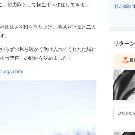
こし協力隊として桐生市へ移住してきまし
特定商取
団法人KiKiを立ち上げ、地域や行政と二人
す。
リターン
知らずの私を暖かく受け入れてくれた地域に
根音楽祭」の開催を決めました！
目
ne-ogs.com/
詳細を見