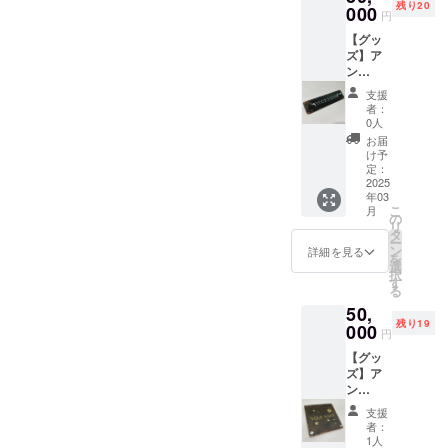
残り20
前、会
000
してく
円
社名
ださ
【グッ
（ニッ
い。
ズ】ア
クネー
【お名
ン
ム）を
前の書
ティー
掲載し
体や色
支援
クネー
ます。
を選ん
者：
ムプ
【掲載
でくだ
0人
レート
枠サイ
さ
お届
キット
ズ】
い。】
け予
（商品
定：
【書
の説
2025
H28.5c
体】明
年03
明）ご
m×W12
朝体
こ
月
自身で
.5cm
の
角ゴ
リ
アン
【掲載
タ
シッ
ー
ティー
サイ
ン
ク 丸
詳細を見る
を
ク調に
ズ】 1
選
ゴシッ
択
仕上げ
名当た
す
ク 楷
る
て作る
りの文
書体
50,
キット
字サイ
お任
残り19
作る楽
000
ズ
せ
円
しさ体
H6cm×
【文字
【グッ
験！ プ
W1.5c
種類】
ズ】ア
ライ
m （限
英文
ン
マー塗
定15名
字 漢
ティー
装した
様に達
字 カ
支援
ク表札
鉄フ
しない
タカ
者：
キット
ラット
場合で
1人
ナ ひ