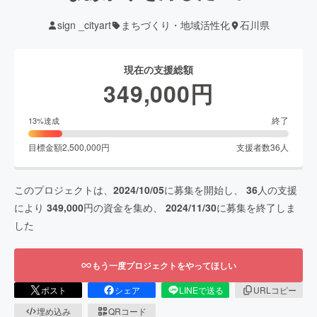
sign _cityart
まちづくり・地域活性化
石川県
現在の支援総額
349,000
円
終了
13
%達成
目標金額
2,500,000
円
支援者数
36
人
このプロジェクトは、
2024/10/05
に募集を開始し、
36
人の支援
により
349,000
円の資金を集め、
2024/11/30
に募集を終了しま
した
もう一度プロジェクトをやってほしい
ポスト
シェア
LINEで送る
URLコピー
埋め込み
QRコード