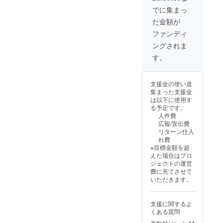
サイ
ズ】 1
セー
メッ
でに集まっ
ズ：
名当た
ジ】 感
セージ
200X20
りの文
謝の気
をお送
た金額が
0X3.2m
字サイ
持ちを
りしま
ファンディ
m ・
ズ
込め
す。 活
支援
H18cm
て、お
動の報
ングされま
時、必
×W4cm
礼の
告と写
す。
ず備考
・掲載
メッ
真の添
欄に希
期間：
セージ
付（数
望され
取り付
をお送
枚）
るお名
けた店
りしま
支援金の使い道
前をご
舗様が
す。 活
集まった支援金
記入く
ある限
動の報
は以下に使用す
ださ
り ・掲
告と写
る予定です。
い。 ・
載方
真の添
人件費
デザイ
法：文
付（数
広報/宣伝費
ンやロ
字の
枚）
リターン仕入
ゴの変
み、ロ
れ費
更は
ゴ／バ
※目標金額を超
メール
ナーの
えた場合はプロ
で取り
掲載は
ジェクトの運営
扱いま
不可 ・
費に充てさせて
す。 ・
掲載種
いただきます。
プルダ
別：ご
ウンか
支援者1
ら塗料3
人のみ
支援に関するよ
色、デ
・支援
くある質問
ザイ
時、必