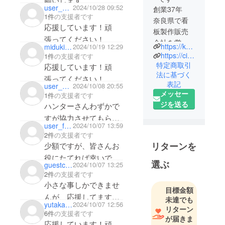
user_81f950583d04
2024/10/28 09:52
少しでもお役に立てれ
創業37年
1件
の支援者です
奈良県で看
ば幸いです。
応援しています！頑
板製作販売
応援しています！頑
張ってください！
会社を営ん
張ってください！
https://kanban-nara.com/
miduki_flmn1013
2024/10/19 12:29
でいます。
https://cityartshop.square.site/
1件
の支援者です
ハンドメイ
特定商取引
応援しています！頑
法に基づく
ドでオリジ
張ってください！
表記
user_99f1838193c4
2024/10/08 20:55
ナル看板や
メッセー
1件
の支援者です
手書き文
ジを送る
ハンターさんわずかで
字、イラス
すが協力させてもらい
トなど様々
user_f80d67a593e4
2024/10/07 13:59
ます。
なサイン造
2件
の支援者です
りに日々取
頑張ってください！
リターンを
少額ですが、皆さんお
り組んでい
役にたてれば幸いで
選ぶ
ます。
guestc2e86a85fa
2024/10/07 13:25
す。
2件
の支援者です
小さな事しかできませ
目標金額
んが、応援してますの
未達でも
yutakatouno
2024/10/07 12:56
で頑張ってください！
リターン
6件
の支援者です
が届きま
応援しています！頑