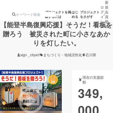
新
ロ
規
グ
会
プロジェクトを掲
はじ
プロジェクト
/
載するには
める
をさがす
イ
員
ン
登
【能登半島復興応援】そうだ！看板を
録
贈ろう 被災された町に小さなあか
りを灯したい。
人気のプロ
注目のリ
注目の新着プロ
募集終了が近いプ
もうすぐ公開
ジェクト
ターン
ジェクト
ロジェクト
されます
sign _cityart
まちづくり・地域活性化
石川県
アート・写真
音楽
現在の支援総
テクノロジー・ガジェット
ゲーム・サ
額
349,
映像・映画
書籍・雑誌
000
ビジネス・起業
チャレンジ