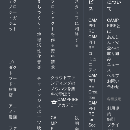
テク
ま
プ
ス
ビ
につい
ノロ
ち
ロ
タ
ス
て
ジー
づ
ジ
ッ
・ガ
く
ェ
フ
CAM
CAMP
ジェ
り
ク
に
PFI
FIREと
ット
・
ト
相
RE
は
地
を
談
CAM
あんし
域
作
す
PFI
ん・安
活
る
る
RE
全への
性
資
コ
取り組
化
料
ミュ
み
プロ
音
請
ニ
ニュー
ダク
楽
求
ティ
ス
ト
CAM
ヘルプ
クラウドファ
フー
チ
PFI
お問い
ンディングの
ド・
ャ
RE
合わせ
ノウハウを無
飲食
レ
Crea
料で学ぼう
店
ン
tion
各種規定
CAMPFIRE
ジ
CAM
アカデミー
アニ
ス
利用規
PFI
メ・
ポ
約
RE
漫画
ー
CA
説
細則
for
ツ
MP
明
プライ
Soci
ファ
映
FI
会
バシー