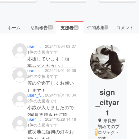
ホーム
活動報告
仲間募集
コメント
支援者
10
1
36
user_9a93c3c9cfb4
2024/11/04 08:37
1件
の支援者です
応援しています！頑
張ってください！
user_65193120ad44
2024/11/01 10:38
2件
の支援者です
僕の分迄宜しくお願い
sign
します！
user_f80d67a593e4
2024/11/01 10:34
_cityar
2件
の支援者です
小銭が入りましたので
t
2回目支援させて頂き
user_72e9dba42834
2024/10/28 14:18
奈良県
ます
1件
の支援者です
初めてのプ
少なくて申し訳ありま
被災地に復興の灯をお
ロジェクト
せんが
です
願いします