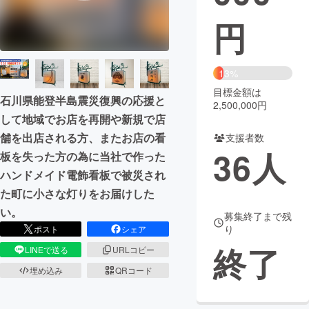
円
まちづくり・地域活性化
CAMPFIRE for Social Good
CAMPFIRE Creation
13%
CAMPFIREふるさと納税
machi-ya
コミュニティ
目標金額は
石川県能登半島震災復興の応援と
2,500,000円
して地域でお店を再開や新規で店
舗を出店される方、またお店の看
支援者数
36
人
板を失った方の為に当社で作った
ハンドメイド電飾看板で被災され
た町に小さな灯りをお届けした
い。
募集終了まで残
り
ポスト
シェア
終了
LINEで送る
URLコピー
埋め込み
QRコード