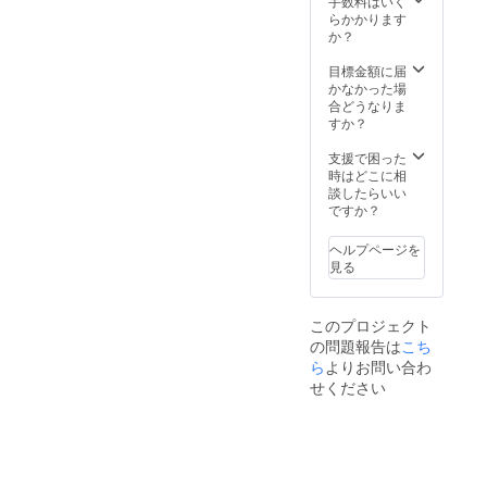
手数料はいく
ン、文
ず備考
らかかります
字色を
欄に希
か？
選択し
望され
てくだ
るお名
目標金額に届
さい。 ︎
前をご
かなかった場
【お礼
記入く
合どうなりま
のメッ
ださ
すか？
セー
い。
ジ】 感
【お礼
支援で困った
謝の気
のメッ
時はどこに相
持ちを
セー
談したらいい
込め
ジ】 感
ですか？
て、お
謝の気
礼の
持ちを
ヘルプページを
メッ
込め
見る
セージ
て、お
をお送
礼の
りしま
メッ
す。 活
セージ
このプロジェクト
動の報
をお送
の問題報告は
こち
告と写
りしま
ら
よりお問い合わ
真の添
す。 活
せください
付（数
動の報
枚）
告と写
真の添
付（数
枚）