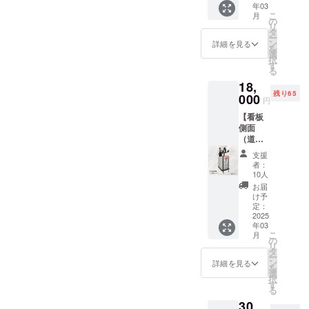
年03
お名前
こ
月
を印刷
の
リ
してお
タ
ー
送り致
ン
詳細を見る
を
しま
選
択
す。 A.
す
る
能登の
18,
ために
残り65
ステッ
000
円
カー
【看板
B.能登
側面
を応援
（道路
ステッ
側）お
カー
支援
名前掲
C.オリ
者：
載】 お
ジナル
10人
名前掲
デザイ
お届
載店舗
ンス
け予
さんの
テッ
定：
指定は
2025
カー 上
年03
できま
記の3種
こ
月
せん。
類から
の
リ
看板側
お選び
タ
ー
面（道
くださ
ン
詳細を見る
を
路側）
い。 ※
選
択
に支援
プルダ
す
る
者様の
ウンか
30,
お名
ら選択