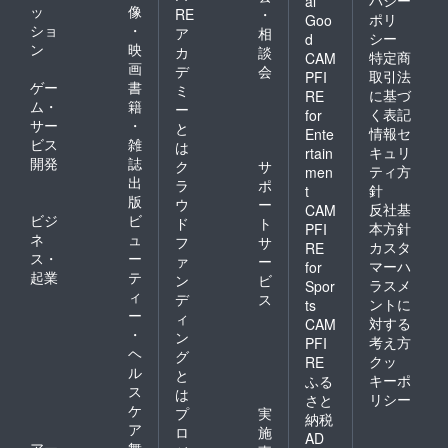
al
ッ
像
RE
・
ポリ
Goo
ショ
・
ア
相
シー
d
ン
映
カ
談
特定商
CAM
画
デ
会
取引法
PFI
ゲー
書
ミ
に基づ
RE
ム・
籍
ー
く表記
for
サー
・
と
情報セ
Ente
ビス
雑
は
キュリ
rtain
開発
誌
ク
サ
ティ方
men
出
ラ
ポ
針
t
版
ウ
ー
反社基
CAM
ビジ
ビ
ド
ト
本方針
PFI
ネ
ュ
フ
サ
カスタ
RE
ス・
ー
ァ
ー
マーハ
for
起業
テ
ン
ビ
ラスメ
Spor
ィ
デ
ス
ントに
ts
ー
ィ
対する
CAM
・
ン
考え方
PFI
ヘ
グ
クッ
RE
ル
と
キーポ
ふる
ス
は
リシー
さと
ケ
プ
実
納税
ア
ロ
施
AD
アー
舞