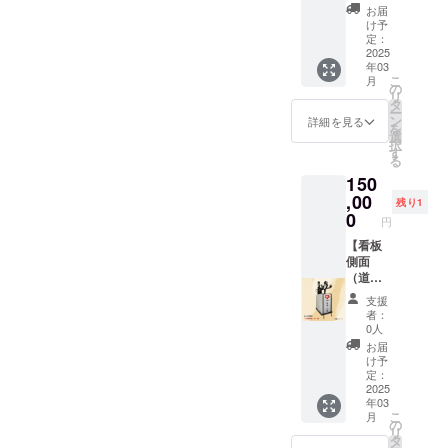
（商品
バー、
も 文
らが
お届
の説
エンジ
字サイ
け予
な お
明）ご
ング塗
定：
ズの変
任せ
自身で
2025
装塗
更はあ
【文字
年03
アン
料、ス
りませ
色】
こ
月
ティー
ポン
の
ん。）
黒
リ
ク調に
ジ、お
タ
※目標金
赤 青
ー
仕上げ
名前の
ン
額に達
詳細を見る
紺
を
て作る
カッ
選
成しな
緑 オ
択
キット
ティン
す
くとも
レン
る
作る楽
グシー
リター
ジ ・
150
しさ体
ト化粧
ンは当
支援
験！ ※
,00
ナッ
社負担
時、必
残り1
カッ
ト、ビ
0
で実行
ず備考
円
ティン
スなど
致しま
欄に希
グシー
【看板
一式。
す。
望され
トのデ
側面
プライ
【15名
るお名
ザイン
（道路
マー、
の連名
前をご
やロゴ
側）お
トップ
となり
記入く
支援
の変更
名前掲
コー
ます】
ださ
者：
してい
載】ご
ト、お
・掲載
0人
い。
ただけ
支援者1
好きな
期間：
※プルダ
お届
ます。
人！ ご
色、3色
取り付
け予
ウンか
プライ
支援者1
選んで
定：
けた店
ら選択
マー塗
人の
2025
いただ
舗様が
してく
年03
装した
み お
けま
ある限
ださ
こ
月
鉄板、
名前ま
す。 ・
の
り ・掲
い。
リ
エンジ
たは会
材質：
タ
載方
【お礼