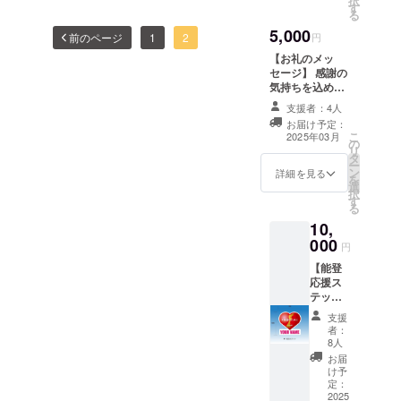
択
す
る
5,000
前のページ
1
2
円
【お礼のメッ
セージ】 感謝の
気持ちを込め
て、お礼のメッ
支援者：4人
セージをお送り
お届け予定：
します。 活動の
こ
2025年03月
の
報告と写真の添
リ
タ
付（数枚）
ー
ン
詳細を見る
を
選
択
す
る
10,
000
円
【能登
応援ス
テッ
カー】
支援
いずれ
者：
か1枚
8人
ステッ
お届
カーに
け予
ご支援
定：
者様の
2025