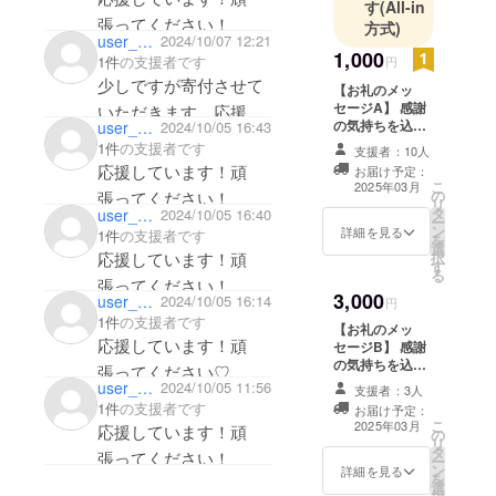
す
(All-in
張ってください！
方式)
user_147967e9dd64
2024/10/07 12:21
1,000
1件
の支援者です
円
少しですが寄付させて
【お礼のメッ
セージA】 感謝
いただきます。応援し
の気持ちを込め
user_7b56057aa854
2024/10/05 16:43
ています😊頑張ってく
て、お礼のメッ
1件
の支援者です
支援者：10人
セージをお送り
ださい🏳️‍🌈
応援しています！頑
お届け予定：
します。 ※この
こ
2025年03月
の
張ってください！
リターンは
リ
タ
user_319be9deab24
2024/10/05 16:40
￥3.000のリター
ー
ン
ンと同じ内容に
詳細を見る
1件
の支援者です
を
選
なります。
応援しています！頑
択
す
る
張ってください！
3,000
user_4092cf15f094
2024/10/05 16:14
円
1件
の支援者です
【お礼のメッ
応援しています！頑
セージB】 感謝
の気持ちを込め
張ってください♡
て、お礼のメッ
user_38e21760cad4
2024/10/05 11:56
支援者：3人
セージをお送り
1件
の支援者です
お届け予定：
します。 ※この
こ
2025年03月
応援しています！頑
の
リターンは
リ
タ
￥1.000のリター
張ってください！
ー
ン
ンと同じ内容に
詳細を見る
を
選
なります。