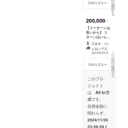
ー
ング塗
社名、
鉄板黒
ン
法：文
詳細を見る
のメッ
を
装塗
（都道
皮 ・
選
字の
セー
択
料、ス
府県）
サイ
す
み、ロ
ジ】 感
る
ポン
ニック
ズ：
ゴ／バ
謝の気
200,000
ジ、お
ネーム
200X50
ナーの
円
持ちを
名前の
を看板
X6mm
掲載は
込め
【リーターンは
カッ
側面
・支
不可 ・
て、お
良いから】 リ
ティン
（道路
援時、
掲載種
礼の
ターンはいらな
グシー
側に大
必ず備
別：連
メッ
いから頑張って
ト 化粧
きく）
考欄に
支援者：0人
名 ・支
セージ
来いと背中を叩
ナッ
掲載し
希望さ
援時、
お届け予定：
をお送
いていただける
ト、ビ
ます。
れるお
こ
2025年03月
必ず備
りしま
の
神のようなご支
スなど
お名前
名前を
リ
考欄に
す。 活
タ
援者様の為のリ
一式。
掲載店
ご記入
ー
希望さ
動の報
ン
ターンになりま
詳細を見る
プライ
舗さん
くださ
を
れるお
告と写
選
す。 心を共に行
マー、
をお選
い。 ・
択
名前を
真の添
す
動に移します。
トップ
びいた
プルダ
る
ご記入
付（数
【お礼のメッ
このプロ
コー
だけま
ウンか
くださ
枚）
セージ】 感謝の
ト、お
す。
ら塗料3
い。
ジェクト
気持ちを込め
好きな
【掲載
色、デ
【お礼
て、お礼のメッ
は、
All-In方
色、3色
枠サイ
ザイ
のメッ
セージをお送り
選んで
ズ】
ン、文
セー
式
です。
します。 活動の
いただ
字色を
ジ】 感
報告と写真の添
目標金額に
けま
H28.5c
選択し
謝の気
付（数枚） ※こ
す。 ・
m×W12
てくだ
持ちを
関わらず、
のリターンは
材質：
.5cm
さい。
込め
￥5.000のリター
2024/11/30
鉄板黒
【掲載
【お礼
て、お
ンと同じ内容
皮 ・
サイ
のメッ
礼の
23:59:59
ま