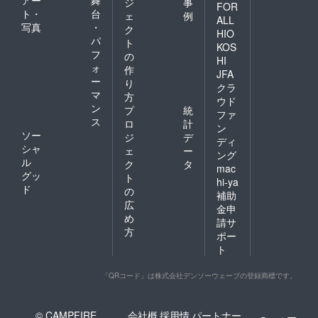
ジ
事
FOR
ト・
台
ェ
例
ALL
写真
・
ク
HIO
パ
ト
KOS
フ
の
HI
ォ
作
JFA
ー
り
クラ
マ
方
ウド
ン
プ
統
ファ
ス
ロ
計
ン
ソー
ジ
デ
ディ
シャ
ェ
ー
ング
ル
ク
タ
mac
グッ
ト
hi-ya
ド
の
補助
広
金申
め
請サ
方
ポー
ト
「QRコード」は株式会社デンソーウェーブの登録商標です。
© CAMPFIRE,
会社概
採用情
パートナー