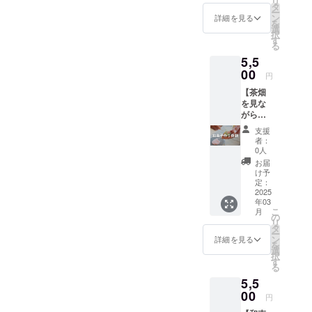
リ
ルシ
の形が
タ
ー
リーズ
特徴の
ン
詳細を見る
を
のお茶
松葉和
選
択
がクラ
紅茶を
す
る
ファン
ぜひご
5,5
特別価
堪能く
格で登
00
ださ
円
場！ 農
い！ ・
【茶畑
薬や肥
太陽の
を見な
料を使
煎茶
がら、
用せ
（春）
創作和
ず、太
：80g
支援
菓子つ
陽と雨
・ほう
者：
くり体
の恵み
じ茶
0人
験】 お
だけで
中炒
お届
ぶぶ×和
育った
り：80g
け予
束 プ
茶畑か
定：
・松葉
ロジェ
2025
らでき
和紅
年03
クト 創
た、優
茶：50g
こ
月
作ねり
しい味
の
-----------
リ
きりで
わいの
タ
---------
ー
有名な
煎茶と
ン
名称：
詳細を見る
を
和束町
ほうじ
選
お茶 原
択
で３代
茶の香
す
材料：
る
続く和
ばしさ
荒茶 賞
5,5
菓子
で温ま
味期
アー
00
る、他
限：１
円
ティス
ではな
年 原産