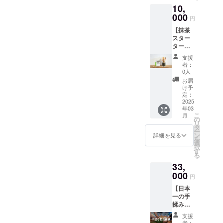
を篤庵
望日を
10,
プ ・ス
とで地
さんの
備考欄
ポーツ
000
域の活
釜で行
にご記
円
タオ
性化を
いま
入くだ
【抹茶
ル：
さらに
す。 地
さい ※
スター
330×88
支援し
元企業
バスチ
ター
0m m
ます。
さんと
ケット
セッ
・エコ
・イベ
コラボ
の同時
支援
ト】 太
バッ
ントの
するこ
者：
購入を
陽と自
ク １
参加 開
0人
とで地
オスス
然の恵
つ ・ス
催日：
域の活
お届
メ ※体
みの
テッ
毎週木
け予
性化を
験チ
雨、そ
カー
定：
曜日 時
さらに
ケット
してお
2025
間：12
支援し
は発送
年03
ぶぶメ
時〜14
ます。
より１
こ
月
ンバー
の
時（お
・イベ
年間有
リ
の愛情
タ
昼ご飯
ントの
効
ー
をたっ
ン
はつき
詳細を見る
参加 開
を
ぷり受
選
立ての
催日：
択
けた優
す
お
毎週月
る
しい味
餅！）
曜日 時
33,
わいの
講師：
間：13
抹茶と
000
美土里
時〜15
円
抹茶道
屋 和
時 講
【日本
具セッ
所俊昌
師：篤
一の手
ト。抹
1日の定
庵 齋
揉み製
茶缶は
員：20
藤篤子
茶体
プルタ
名 場
1日の定
支援
験】 お
ブ式に
所：京
者：