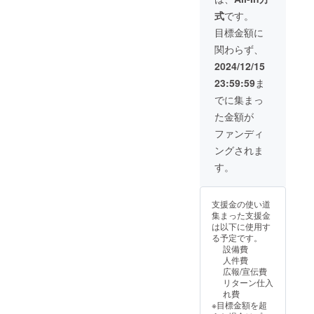
名称：
会が少
4/15,
地：京
式
です。
お茶 原
なく
7/1, 8/5,
都府和
材料：
なって
9/9,
束町 保
目標金額に
荒茶 賞
いる
10/7
存方
関わらず、
味期
中、
,12/2 時
法：高
限：１
もっと
間：10
温多湿
2024/12/15
年 原産
気軽に
時〜16
は避け
23:59:59
ま
国：日
お茶を
時（お
開封後
本 産
淹れて
昼ご飯
はお早
でに集まっ
地：京
飲んで
付き）
めにお
た金額が
都府和
欲しい
講師：
飲みく
束町 保
という
細井農
ださい
ファンディ
存方
思いか
園 細
ングされま
法：高
らこの
井堅太
温多湿
商品が
1日の定
す。
は避け
誕生し
員：12
開封後
まし
名 場
はお早
た！会
所：京
支援金の使い道
めにお
社のロ
都おぶ
集まった支援金
飲みく
ゴやオ
ぶ茶
は以下に使用す
ださい
リジナ
苑 工
る予定です。
ルデザ
場２階
設備費
インを
イベン
人件費
使用し
トス
広報/宣伝費
て製作
ペース
リターン仕入
いたし
※参加す
れ費
ます。
る日付
※目標金額を超
宣伝や
を選択