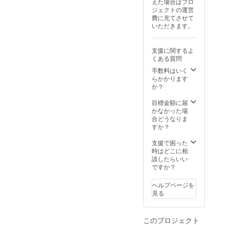
えた場合はプロ
ビジネ
くださ
ジェクトの運営
ス
い ※バ
費に充てさせて
『ティ
スチ
いただきます。
ー』
ケット
カード
の同時
として
購入を
支援に関するよ
も使っ
オスス
くある質問
てみた
メ ※体
り。ド
験チ
手数料はいく
リップ
ケット
らかかります
バック
は発送
か？
なので
より１
飲んだ
年間有
目標金額に届
後の片
効
かなかった場
づけも
合どうなりま
楽ち
すか？
ん。 サ
イズ：
支援で困った
110×11
時はどこに相
0mm ほ
談したらいい
うじ
ですか？
茶：5g
※商品発
ヘルプページを
送は
見る
データ
入稿
後。打
このプロジェクト
ち合わ