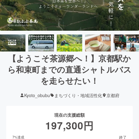
【ようこそ茶源郷へ！】京都駅か
ら和束町までの直通シャトルバス
を走らせたい！
Kyoto_obubu
まちづくり・地域活性化
京都府
現在の支援総額
197,300
円
終了
7
%達成