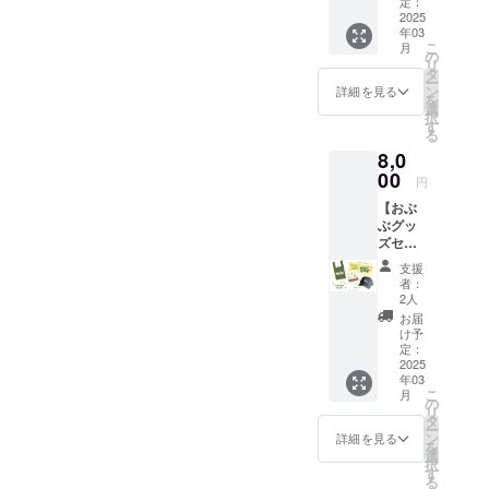
しっか
定：
に支援
称：お
クト 日
2025
り向き
しま
茶 原材
年03
本の伝
合え、
す。 ・
料：荒
こ
月
統行事
独創的
の
イベン
茶 賞味
リ
である
な作品
タ
トの参
期限：
ー
餅つき
がで
ン
加 開催
詳細を見る
１年 原
を
を実際
き、大
選
日：毎
産国：
択
に体験
量生産
す
週水曜
日本 産
る
してい
には向
日 時
地：京
8,0
ただけ
かない
間：13
都府和
るコー
00
一点も
時〜15
束町 保
円
スで
のを作
時 講
存方
【おぶ
す！ 和
るため
師：石
法：高
ぶグッ
束町在
の技法
田長英
温多湿
ズセッ
住で和
をオス
堂 石
は避け
ト】お
束で和
スメし
田秀政
開封後
支援
茶好き
菓子屋
ていま
1日の定
者：
はお早
にはた
を営
す。ご
2人
員：20
めにお
まらな
む、美
自身で
名 場
お届
飲みく
い、お
土里屋
オリジ
け予
所：京
ださい
ぶぶオ
の和所
定：
ナル作
都おぶ
リジナ
2025
俊昌さ
品を製
ぶ茶
年03
ルお茶
んが講
作して
苑 工
こ
月
づくし
師で
の
いただ
場２階
リ
グッズ
す。 地
タ
き、素
イベン
ー
です！
元企業
ン
焼き、
詳細を見る
トス
を
︎・一芯
さんと
選
塗り、
ペース
択
二葉
コラボ
す
本焼き
※参加希
る
キャッ
するこ