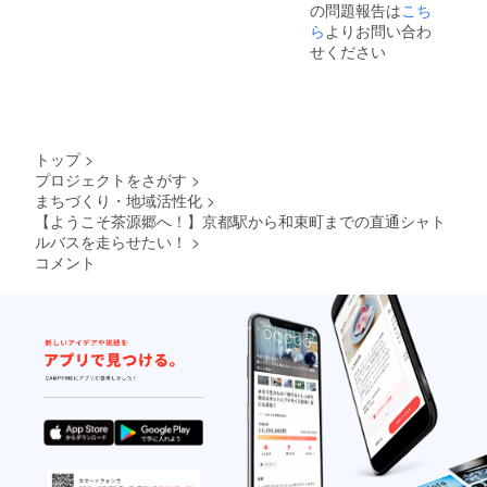
の問題報告は
せをい
こち
たしま
ら
よりお問い合わ
すの
せください
で、
メール
アドレ
スのご
記入を
お願い
トップ
>
致しま
プロジェクトをさがす
>
す。 ※
まちづくり・地域活性化
>
カラー
はモノ
【ようこそ茶源郷へ！】京都駅から和束町までの直通シャト
クロを
ルバスを走らせたい！
>
推奨。
コメント
写真な
どの印
刷はイ
メージ
と色合
いが異
なる場
合がご
ざいま
す。 ※
裏面は
商品規
格が印