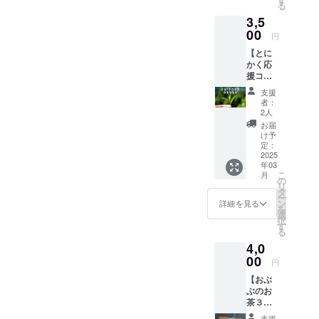
る
束へぜ
復バス
3,5
ひ遊び
チケッ
に来て
00
ト×１
円
くださ
・お好
【とに
い！ ・
きなお
かく応
京都〜
茶１
援コー
和束
杯
ス！】
往復バ
（現地
支援
とにか
スチ
でお渡
者：
く『お
ケット×
し） ・
2人
ぶぶ』
１ ・お
1000円
お届
をサ
好きな
分のお
け予
ポート
お茶１
定：
茶ギフ
したい
2025
杯
ト
年03
という
（現地
（現地
こ
月
方に！
でお渡
の
でお渡
リ
サポー
し） ・
タ
し） ・
ー
トして
1000円
ン
お礼の
詳細を見る
を
くれた
分のお
選
メール
択
方に
茶ギフ
す
※要予約
る
は、全
ト
制 ※デ
4,0
力の感
（現地
ジタル
謝を込
00
でお渡
チケッ
円
めたお
し） ・
トです
【おぶ
礼の
お礼の
※バスチ
ぶのお
メール
メール
ケット
茶３
をお送
※要予約
は発行
種】 お
りしま
制 ※デ
より１
支援