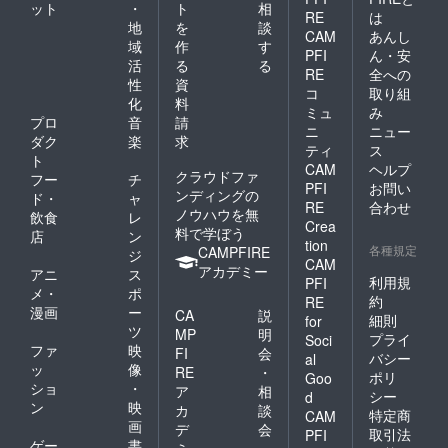
ット
・
ト
相
飲みく
RE
は
ださい
地
を
談
CAM
あんし
域
作
す
PFI
ん・安
活
る
る
RE
全への
性
資
コ
取り組
化
料
ミュ
み
プロ
音
請
ニ
ニュー
ダク
楽
求
ティ
ス
ト
CAM
ヘルプ
クラウドファ
フー
チ
PFI
お問い
ンディングの
ド・
ャ
RE
合わせ
ノウハウを無
飲食
レ
Crea
料で学ぼう
店
ン
tion
各種規定
CAMPFIRE
ジ
CAM
アカデミー
アニ
ス
利用規
PFI
メ・
ポ
約
RE
漫画
ー
CA
説
細則
for
ツ
MP
明
プライ
Soci
ファ
映
FI
会
バシー
al
ッ
像
RE
・
ポリ
Goo
ショ
・
ア
相
シー
d
ン
映
カ
談
特定商
CAM
画
デ
会
取引法
PFI
ゲー
書
ミ