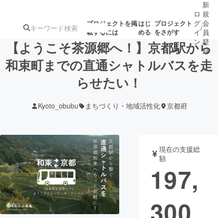
新
ロ
規
グ
会
プロジェクトを掲
はじ
プロジェクト
/
載するには
める
をさがす
イ
員
ン
登
【ようこそ茶源郷へ！】京都駅から
録
和束町までの直通シャトルバスを走
らせたい！
人気のプロ
注目のリ
注目の新着プロ
募集終了が近いプ
もうすぐ公開
ジェクト
ターン
ジェクト
ロジェクト
されます
Kyoto_obubu
まちづくり・地域活性化
京都府
アート・写真
音楽
現在の支援総
テクノロジー・ガジェット
ゲーム・サ
額
197,
映像・映画
書籍・雑誌
300
ビジネス・起業
チャレンジ