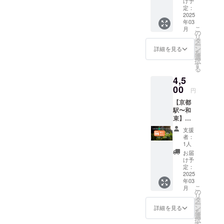
け予
ら和束
定：
町おぶ
2025
年03
ぶ間の
こ
月
往復バ
の
リ
スチ
タ
ー
ケッ
ン
詳細を見る
を
ト。 出
選
択
発地は
す
る
JR木津
4,5
駅か
ら、も
00
円
しくは
【京都
和束か
駅〜和
らのど
束】往
ちらか
復バス
をお選
支援
チケッ
びいた
者：
ト×１
だけま
1人
京都駅
す。 茶
お届
八条口
源郷和
け予
から和
束へぜ
定：
束おぶ
2025
ひ遊び
年03
ぶ間の
に来て
こ
月
往復バ
くださ
の
リ
スチ
い！ ・
タ
ー
ケッ
JR木津
ン
詳細を見る
を
ト。 茶
駅〜和
選
択
源郷和
束 往
す