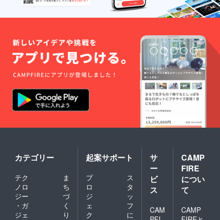
刷され
ます。
表面の
みの
オー
ダーに
なりま
す。 ----
-----------
----- 名
称：お
茶 原材
料：荒
茶 賞味
期限：
１年 原
産国：
日本 産
地：京
都府和
カテゴリー
起案サポート
サ
CAMP
束町 保
ー
FIRE
存方
法：高
テク
ま
プ
ス
ビ
につい
温多湿
ノロ
ち
ロ
タ
ス
て
は避け
ジー
づ
ジ
ッ
開封後
・ガ
く
ェ
フ
はお早
CAM
CAMP
ジェ
り
ク
に
めにお
PFI
FIREと