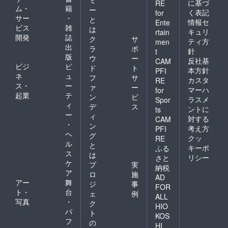
に基づ
RE
ム・
籍
ー
く表記
for
サー
・
と
情報セ
Ente
ビス
雑
は
キュリ
rtain
開発
誌
ク
サ
ティ方
men
出
ラ
ポ
針
t
版
ウ
ー
反社基
CAM
ビジ
ビ
ド
ト
本方針
PFI
ネ
ュ
フ
サ
カスタ
RE
ス・
ー
ァ
ー
マーハ
for
起業
テ
ン
ビ
ラスメ
Spor
ィ
デ
ス
ントに
ts
ー
ィ
対する
CAM
・
ン
考え方
PFI
ヘ
グ
クッ
RE
ル
と
キーポ
ふる
ス
は
リシー
さと
ケ
プ
実
納税
ア
ロ
施
AD
アー
舞
ジ
事
FOR
ト・
台
ェ
例
ALL
写真
・
ク
HIO
パ
ト
KOS
フ
の
HI