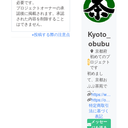
必要です。
プロジェクトオーナーの承
認後に掲載されます。承認
された内容を削除すること
はできません。
Kyoto_
※投稿する際の注意点
obubu
京都府
初めてのプ
ロジェクト
です
初めまし
て、京都お
ぶぶ茶苑で
す！
https://www.obubu.com
https://obubutea.com
私たちは、
特定商取引
法に基づく
京都府和束
表記
町を拠点
メッセー
に、茶農業
ジを送る