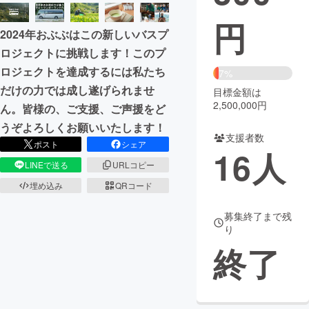
円
まちづくり・地域活性化
2024年おぶぶはこの新しいバスプ
ロジェクトに挑戦します！このプ
CAMPFIRE for Social Good
CAMPFIRE Creation
ロジェクトを達成するには私たち
7%
CAMPFIREふるさと納税
machi-ya
コミュニティ
だけの力では成し遂げられませ
目標金額は
2,500,000円
ん。皆様の、ご支援、ご声援をど
うぞよろしくお願いいたします！
支援者数
ポスト
シェア
16
人
LINEで送る
URLコピー
埋め込み
QRコード
募集終了まで残
り
終了