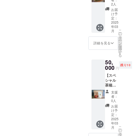
員：20
ぶぶ×和
なって
2人
都おぶ
名 場
束 全国
いて新
ぶ茶
お届
所：京
手もみ
鮮な抹
け予
苑 工
都おぶ
製茶技
茶の香
定：
場前 ※
ぶ茶
術競技
2025
りを味
参加希
苑 工
年03
大会に
わうこ
望日を
場2階イ
こ
月
て最優
とがで
の
備考欄
ベント
リ
秀賞を
きま
タ
にご記
スペー
ー
二度獲
す。茶
ン
詳細を見る
入くだ
ス ※参
を
得し日
筌は奈
選
さい ※
加希望
択
本一に
良県の
す
バスチ
日を備
る
なっ
茶筌の
ケット
考欄に
50,
た、細
山と呼
の同時
ご記入
残り10
井農園
000
ばれる
購入を
円
くださ
の細井
大和・
オスス
い ※バ
【スペ
氏によ
高山に
メ ※体
スチ
シャル
る本格
ある認
験チ
ケット
茶箱
的手揉
定伝統
ケット
の同時
セッ
み煎茶
工芸士
は発送
支援
購入を
ト】 お
特別体
である
者：
より１
オスス
ぶぶオ
験。伝
翠竹園
0人
年間有
メ ※体
リジナ
統的な
さん制
お届
効
験チ
ルで
手揉み
作。こ
け予
ケット
レー
製茶で
定：
の機会
は発送
ザー彫
2025
用いら
にぜひ
より１
年03
刻を施
れるホ
おぶぶ
年間有
こ
月
した茶
イロを
の
の抹茶
効
リ
箱！お
使用し
タ
をお楽