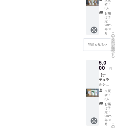
ぶぶで
す＾＾
ジタル
年間有
者：
人気の
※こちら
チケッ
3人
効
お茶を
のコー
トです
お届
存分に
スは複
※バスチ
け予
楽しめ
数口の
定：
ケット
るお茶
2025
ご支援
は発行
年03
セッ
が可能
より１
こ
月
ト。春
です ※
の
年間有
リ
の煎茶
リター
タ
効
ー
で作る
ンの費
ン
詳細を見る
を
品質の
用やス
選
択
高い太
タッフ
す
る
陽の煎
の対応
5,0
茶
時間が
（春）
00
かから
円
、心温
ない
【ナ
まる
コース
チュラ
ゆった
なの
ルシ
りとし
で、ほ
リーズ
た時間
ぼ全て
支援
のお茶
を過ご
をプロ
者：
３種
せるほ
ジェク
3人
セッ
うじ
トの費
お届
ト】 お
茶、針
用とし
け予
ぶぶが
のよう
定：
て使わ
お届け
2025
にピン
せてい
年03
するナ
と伸び
ただき
こ
月
チュラ
た茶葉
の
ます