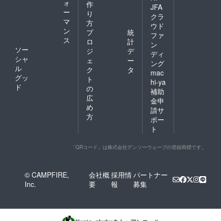
ォ
作
JFA
ー
り
クラ
マ
方
ウド
ン
プ
統
ファ
ス
ロ
計
ン
ソー
ジ
デ
ディ
シャ
ェ
ー
ング
ル
ク
タ
mac
グッ
ト
hi-ya
ド
の
補助
広
金申
め
請サ
方
ポー
ト
「QRコード」は株式会社デンソーウェーブの登録商標です。
© CAMPFIRE,
会社概
採用情
パートナー
Inc.
要
報
募集