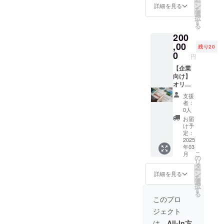
ー
ぶぶオ
て、体
ン
しみく
詳細を見る
を
リジナ
験者オ
選
ださ
択
ル常滑
リジナ
す
い！ ・
る
急須と
ルの手
ナチュ
200
おぶぶ
揉み煎
ラルお
最高品
,00
茶を
くみど
残り20
質の玉
作って
0
り抹茶
円
露「天
いただ
（プル
のしず
【企業
けま
タブ
く玉
向け】
す！ 地
３０
露」と
オリジ
元企業
g） １
一緒に
ナルド
さんと
つ ・８
支援
お届け
リップ
コラボ
０本
者：
しま
『ティ
するこ
立 茶
0人
す。 ・
ー』
とで地
筌 １
お届
茶箱サ
バック
域の活
本 ・茶
け予
イズ：
作成５
性化を
定：
杓 １
縦34.5×
００個
2025
さらに
本 -------
年03
幅24.5×
セット
支援し
-----------
こ
月
高さ
（ほう
ます。
の
-- 名
リ
26.5cm
じ茶）
・イベ
タ
称：お
ー
・常滑
最近で
ントの
ン
茶 原材
詳細を見る
を
急須 ・
は自宅
参加
選
料：荒
択
天のし
に急須
2025年
す
茶 賞味
る
ずく玉
がなく
開催
期限：
このプロ
露：50g
茶葉で
日：
１年 原
ジェクト
-----------
お茶を
2025年
産国：
---------
飲む機
2/25,
日本 産
は、
All-In方