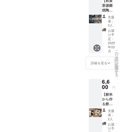
【和束
トと一
い玉露
国：日
茶源郷
緒に作
栽培で
本 産
焼陶芸
るねり
製茶し
地：京
体験】
きり創
た和紅
都府和
支援
おぶぶ×
作和菓
茶黒玉
束町 保
者：
和束
子作り
露など
0人
存方
プロ
体験。
おぶぶ
法：高
お届
ジェク
茶畑を
でしか
け予
温多湿
ト 和束
眺めな
定：
味わえ
は避け
在住の
2025
がら、
ないお
開封後
年03
陶芸作
あなた
茶の
はお早
こ
月
家から
の手の
の
セット
めにお
リ
茶畑を
上で茶
タ
です。
飲みく
ー
眺めな
畑と茶
ン
・ナ
詳細を見る
ださい
を
がら、
の花を
選
チュラ
択
陶芸を
創って
す
ル煎
る
楽しく
いただ
茶：80g
6,6
学べる
ける特
・ナ
体験。
00
別な時
チュラ
円
講師は
間を。
ルほう
【餅米
陶芸家
地元企
じ茶：
から作
の齋藤
業さん
80g ・
る餅つ
篤子先
とコラ
ナチュ
き＆餅
生。篤
ボする
ラル黒
支援
作り体
庵の陶
ことで
玉露：
者：
験】 お
芸体験
地域の
2人
50g -----
ぶぶ×和
では、
活性化
-----------
お届
束 プ
土と
をさら
け予
---- 名
ロジェ