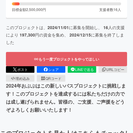
目標金額
2,500,000
円
支援者数
16
人
このプロジェクトは、
2024/11/01
に募集を開始し、
16
人の支援
により
197,300
円の資金を集め、
2024/12/15
に募集を終了しま
した
もう一度プロジェクトをやってほしい
ポスト
シェア
LINEで送る
URLコピー
埋め込み
QRコード
2024年おぶぶはこの新しいバスプロジェクトに挑戦しま
す！このプロジェクトを達成するには私たちだけの力で
は成し遂げられません。皆様の、ご支援、ご声援をどう
ぞよろしくお願いいたします！
このプロジェクトを見た人はこちらもチェックし