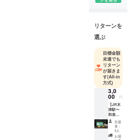
や観光事業
を主に営ん
でいます。
リターンを
『日本茶を
選ぶ
世界へ！』
をミッショ
ンに掲げ、
目標金額
日本の伝統
未達でも
文化である
リターン
が届きま
日本茶の魅
す
(All-in
力を世界に
方式)
発信すると
3,0
ともに、農
00
円
業を楽しく
【JR木
『茶畑から
津駅〜
の社会貢
和束】
献』を地道
往復バ
支援
スチ
に続ける活
者：
ケット×
3人
動を行って
１ JR木
お届
います。
津駅か