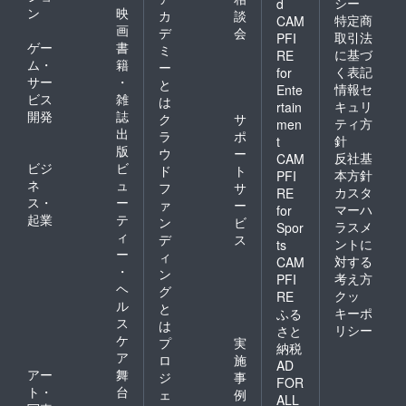
シー
d
ン
映
カ
談
特定商
CAM
画
デ
会
取引法
PFI
ゲー
書
ミ
に基づ
RE
ム・
籍
ー
く表記
for
サー
・
と
情報セ
Ente
ビス
雑
は
キュリ
rtain
開発
誌
ク
サ
ティ方
men
出
ラ
ポ
針
t
版
ウ
ー
反社基
CAM
ビジ
ビ
ド
ト
本方針
PFI
ネ
ュ
フ
サ
カスタ
RE
ス・
ー
ァ
ー
マーハ
for
起業
テ
ン
ビ
ラスメ
Spor
ィ
デ
ス
ントに
ts
ー
ィ
対する
CAM
・
ン
考え方
PFI
ヘ
グ
クッ
RE
ル
と
キーポ
ふる
ス
は
リシー
さと
ケ
プ
実
納税
ア
ロ
施
AD
アー
舞
ジ
事
FOR
ト・
台
ェ
例
ALL