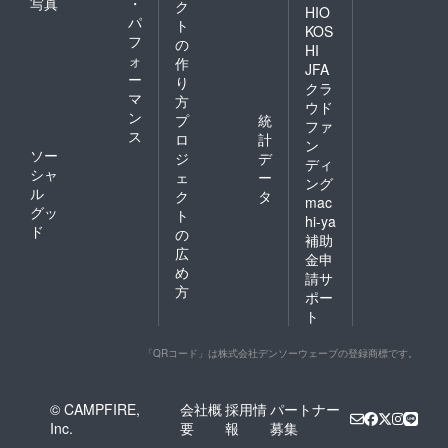
写真
・
ク
HIO
パ
ト
KOS
フ
の
HI
ォ
作
JFA
ー
り
クラ
マ
方
ウド
ン
プ
統
ファ
ス
ロ
計
ン
ソー
ジ
デ
ディ
シャ
ェ
ー
ング
ル
ク
タ
mac
グッ
ト
hi-ya
ド
の
補助
広
金申
め
請サ
方
ポー
ト
「QRコード」は株式会社デンソーウェーブの登録商標です。
© CAMPFIRE,
会社概
採用情
パートナー
Inc.
要
報
募集