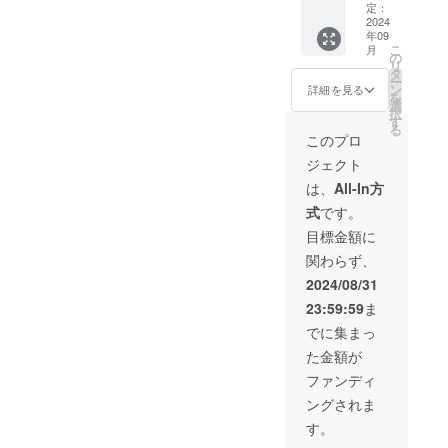
TypeC
定：
ケーブ
2024
年09
ル*1・
こ
月
三角 ス
の
リ
タンド
タ
ー
*1・ 収
ン
詳細を見る
を
納バッ
選
択
グ *1 ・
す
る
登山用
このプロ
安全
ジェクト
ロック
*1
は、
All-In方
式
です。
目標金額に
関わらず、
2024/08/31
23:59:59
ま
でに集まっ
た金額が
ファンディ
ングされま
す。