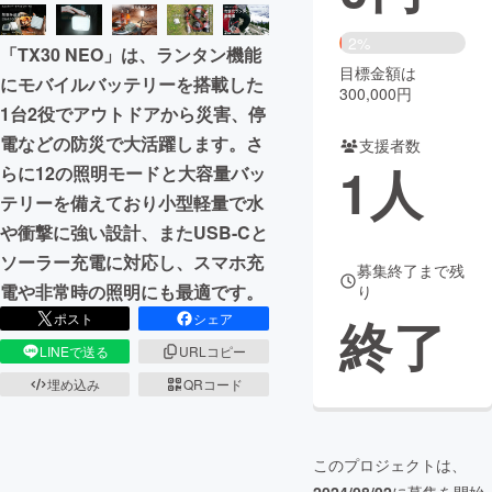
まちづくり・地域活性化
2%
「TX30 NEO」は、ランタン機能
目標金額は
にモバイルバッテリーを搭載した
300,000円
CAMPFIRE for Social Good
CAMPFIRE Creation
1台2役でアウトドアから災害、停
CAMPFIREふるさと納税
machi-ya
コミュニティ
電などの防災で大活躍します。さ
支援者数
1
人
らに12の照明モードと大容量バッ
テリーを備えており小型軽量で水
や衝撃に強い設計、またUSB-Cと
ソーラー充電に対応し、スマホ充
募集終了まで残
電や非常時の照明にも最適です。
り
終了
ポスト
シェア
LINEで送る
URLコピー
埋め込み
QRコード
このプロジェクトは、