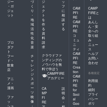
ジー
づ
ジ
ッ
・ガ
く
ェ
フ
CAM
CAMP
ジェ
り
ク
に
PFI
FIREと
ット
・
ト
相
RE
は
地
を
談
CAM
あんし
域
作
す
PFI
ん・安
活
る
る
RE
全への
性
資
コ
取り組
化
料
ミュ
み
プロ
音
請
ニ
ニュー
ダク
楽
求
ティ
ス
ト
CAM
ヘルプ
クラウドファ
フー
チ
PFI
お問い
ンディングの
ド・
ャ
RE
合わせ
ノウハウを無
飲食
レ
Crea
料で学ぼう
店
ン
tion
各種規定
CAMPFIRE
ジ
CAM
アカデミー
アニ
ス
利用規
PFI
メ・
ポ
約
RE
漫画
ー
CA
説
細則
for
ツ
MP
明
プライ
Soci
ファ
映
FI
会
バシー
al
ッ
像
RE
・
ポリ
Goo
ショ
・
ア
相