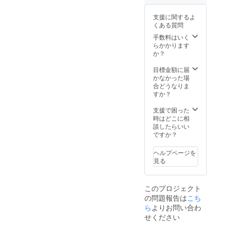
支援に関するよ
くある質問
手数料はいく
らかかります
か？
目標金額に届
かなかった場
合どうなりま
すか？
支援で困った
時はどこに相
談したらいい
ですか？
ヘルプページを
見る
このプロジェクト
の問題報告は
こち
ら
よりお問い合わ
せください