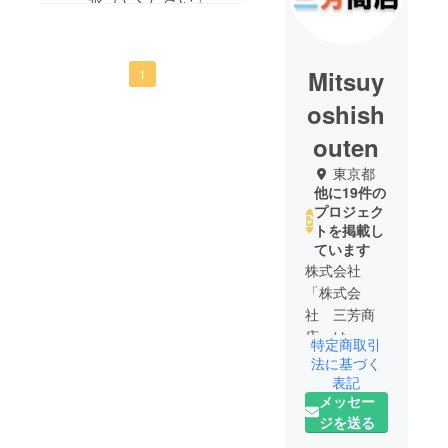
Mitsuy
1
oshish
outen
東京都
他に19件の
プロジェク
トを掲載し
ています
株式会社
「株式会
社 三芳商
店」は、
特定商取引
「鮮やか
法に基づく
（あざや
表記
メッセー
か）で彩り
ジを送る
（いろど
り）のある