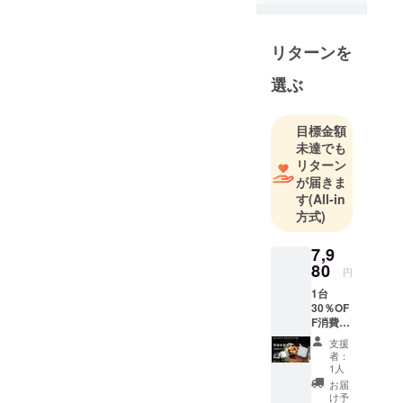
上質な世
界」へ私た
リターンを
ちの生活を
変化させて
選ぶ
くれる「価
値」や
目標金額
「サービ
未達でも
ス」をお客
リターン
様にご提案
が届きま
していきま
す
(All-in
方式)
す。 お客様
本位、サー
7,9
ビス第一。
80
円
商品の品
1台
質、対応の
30％OF
速さには自
F消費税
信がござい
込み
支援
本体
ます。
者：
*1・充
1人
電用
お届
USB-
け予