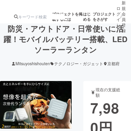
新
ロ
規
グ
会
プロジェクトを掲
はじ
プロジェクト
/
載するには
める
をさがす
イ
員
ン
登
防災・アウトドア・日常使いに活
録
躍！モバイルバッテリー搭載、LED
ソーラーランタン
人気のプロ
注目のリ
注目の新着プロ
募集終了が近いプ
もうすぐ公開
ジェクト
ターン
ジェクト
ロジェクト
されます
Mitsuyoshishouten
テクノロジー・ガジェット
京都府
アート・写真
音楽
現在の支援総
テクノロジー・ガジェット
ゲーム・サ
額
7,98
映像・映画
書籍・雑誌
0
円
ビジネス・起業
チャレンジ