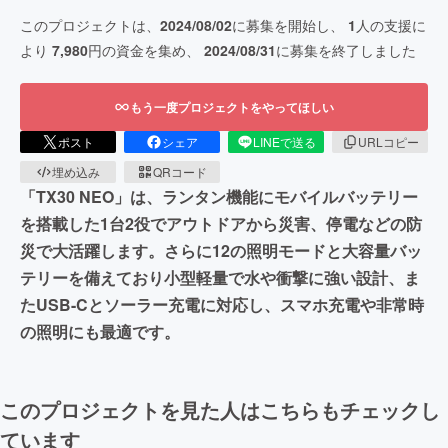
このプロジェクトは、
2024/08/02
に募集を開始し、
1
人の支援に
より
7,980
円の資金を集め、
2024/08/31
に募集を終了しました
もう一度プロジェクトをやってほしい
ポスト
シェア
LINEで送る
URLコピー
埋め込み
QRコード
「TX30 NEO」は、ランタン機能にモバイルバッテリー
を搭載した1台2役でアウトドアから災害、停電などの防
災で大活躍します。さらに12の照明モードと大容量バッ
テリーを備えており小型軽量で水や衝撃に強い設計、ま
たUSB-Cとソーラー充電に対応し、スマホ充電や非常時
の照明にも最適です。
このプロジェクトを見た人はこちらもチェックし
ています