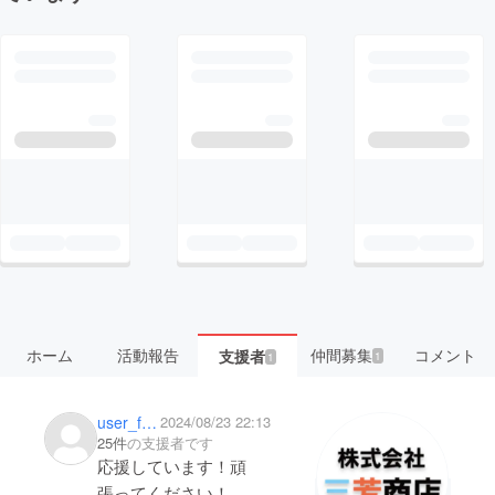
ホーム
活動報告
仲間募集
コメント
支援者
1
1
user_febd833e8f24
2024/08/23 22:13
25件
の支援者です
応援しています！頑
張ってください！