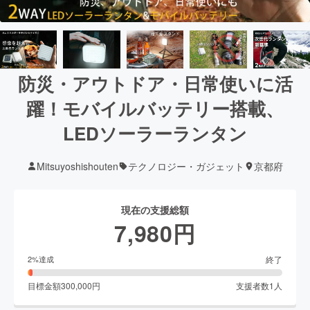
防災・アウトドア・日常使いに活
躍！モバイルバッテリー搭載、
LEDソーラーランタン
Mitsuyoshishouten
テクノロジー・ガジェット
京都府
現在の支援総額
7,980
円
終了
2
%達成
目標金額
300,000
円
支援者数
1
人