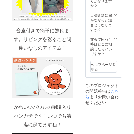
料1,100
らかかります
円を含
か？
んでお
りま
目標金額に届
す。
かなかった場
合どうなりま
台座付きで簡単に飾れま
すか？
す。リビングを彩ること間
支援で困った
時はどこに相
違いなしのアイテム！
談したらいい
ですか？
ヘルプページを
見る
このプロジェクト
の問題報告は
こち
ら
よりお問い合わ
せください
かわいいパウルの刺繍入り
ハンカチです！いつでも清
潔に保てますね！