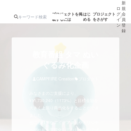
新
ロ
規
グ
会
プロジェクトを掲
はじ
プロジェクト
/
載するには
める
をさがす
イ
員
ン
登
録
人気のプロ
注目のリ
注目の新着プロ
募集終了が近いプ
もうすぐ公開
教育番組 タマ ぬい
ジェクト
ターン
ジェクト
ロジェクト
されます
ぐるみ化企画
アート・写真
音楽
CAMPFIRE Creation
プロダクト
みなさまのご支援により、
テクノロジー・ガジェット
ゲーム・サ
¥11,730,240（1173%）と目標金額を
大きく上回り商品化をすることができ
映像・映画
書籍・雑誌
ました。
他にも様々なアイデア商品やオリジナ
ビジネス・起業
チャレンジ
ルグッズを実現化しておりますのでぜ