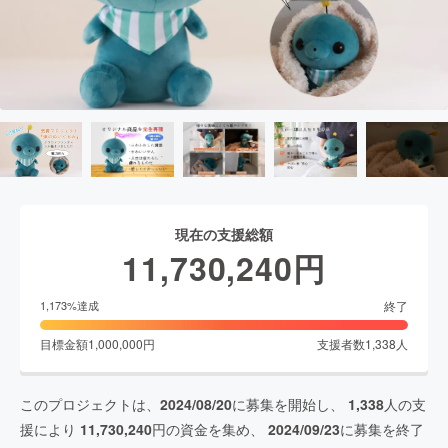
現在の支援総額
11,730,240
円
終了
1,173
%達成
目標金額
1,000,000
円
支援者数
1,338
人
このプロジェクトは、
2024/08/20
に募集を開始し、
1,338
人の支
援により
11,730,240
円の資金を集め、
2024/09/23
に募集を終了