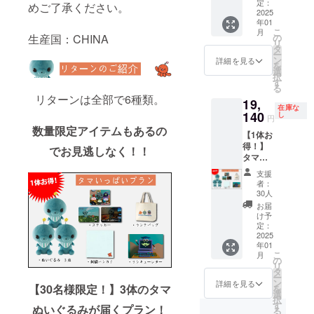
バッ
定：
めご了承ください。
グ 1点
2025
年01
・サン
こ
月
キュー
生産国：CHINA
の
リ
レ
タ
ー
ター 1
ン
詳細を見る
を
点 画像
選
択
はイ
す
る
メージ
リターンは全部で6種類。
19,
です。
在庫な
金額に
140
し
円
は消費
数量限定アイテムもあるの
【1体お
税
得！】
（10%
でお見逃しなく！！
タマ
）と送
いっぱ
料660円
支援
いプラ
を含ん
者：
ン ぬい
でおり
30人
ぐるみ
ます。
お届
１体分
け予
5300円
定：
が割引
2025
年01
になっ
こ
月
ている
の
リ
お得な
タ
ー
プラン
ン
詳細を見る
【30名様限定！】3体のタマ
を
です。
選
択
・ぬい
す
ぬいぐるみが届くプラン！
る