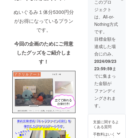
ぐる
このプロ
み 3点
ジェクト
・ス
ぬいぐるみ１体分5300円分
テッ
は、All-or-
カー(3
がお得になっているプラン
Nothing方式
種) ・ラ
です。
ンチ
です。
バッ
目標金額を
グ 1点
今回の企画のためにご用意
・刺繍
達成した場
ハンカ
したグッズをご紹介しま
合にのみ、
チ 1点
・サン
す！
2024/09/23
キュー
23:59:59
ま
レ
ター 1
でに集まっ
点 30名
た金額が
様限定
になり
ファンディ
ます。
ングされま
画像は
イメー
す。
ジで
す。 金
額には
支援に関するよ
消費税
くある質問
（10%
）と送
手数料はいく