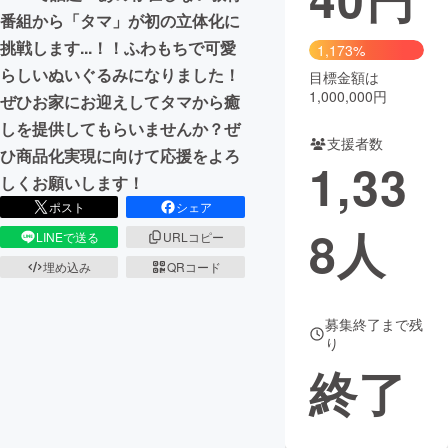
番組から「タマ」が初の立体化に
挑戦します...！！ふわもちで可愛
1,173%
らしいぬいぐるみになりました！
目標金額は
1,000,000円
ぜひお家にお迎えしてタマから癒
しを提供してもらいませんか？ぜ
支援者数
ひ商品化実現に向けて応援をよろ
1,33
しくお願いします！
ポスト
シェア
8
人
LINEで送る
URLコピー
埋め込み
QRコード
募集終了まで残
り
終了