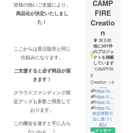
CAMP
皆様の熱いご支援により、
FIRE
商品化が決定いたしまし
Creatio
た！
n
東京都
他に357件
ここからは受注販売と同じ
のプロジェ
仕組みになります。
クトを掲載
しています
「CAMPFIR
ご支援すると必ず商品が届
E
きます！
Creation（キ
ャンプファ
https://camp-fire.jp/creation
クラウドファンディング限
イヤー クリ
https://twitter.com/CF_Creation
定グッズも多数ご用意して
エーショ
https://camp-fire.jp/privacy
https://camp-fire.jp/inquiries
ン）」は、
おります。
特定商取引
株式会社
法に基づく
CAMPFIRE
この機会を逃すと手に入ら
表記
の商品企画
メッセー
ないかも…！