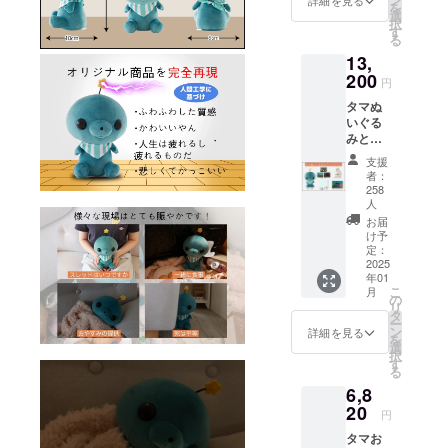
を
しては、プ
レ
税
選
択
ター 1
（10%
ライバシー
す
る
点 画像
）と送
ポリシーに
13,
はイ
料990円
準じて管理
メージ
200
を含ん
円
です。
でおり
させていた
タマぬ
金額に
ます。
だきます。
いぐる
は消費
みと
税
グッズ
（10%
支援
プラン
）と送
者：
・ぬい
料990円
258
ぐる
を含ん
人
み 1点
でおり
お届
・ス
ます。
け予
テッ
定：
2025
カー(3
年01
種) ・ラ
こ
月
ンチ
の
リ
バッ
タ
ー
グ 1点
ン
詳細を見る
を
・刺繍
選
択
ハンカ
す
る
チ 1点
6,8
・サン
20
キュー
円
レ
タマお
ター 1