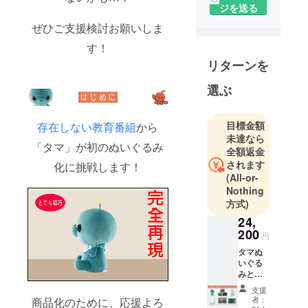
チームで
ジを送る
す。
ぜひご支援検討お願いしま
クラウド
す！
ファンディ
ングでの商
リターンを
品化実現を
選ぶ
目指して、
クリエイ
ターとのコ
目標金額
存在しない教育番組
から
未達なら
ラボ企画や
「タマ」が初のぬいぐるみ
全額返金
自社オリジ
されます
化に挑戦します！
ナルのアイ
(All-or-
テム企画を
Nothing
行ってま
方式)
す。
24,
200
円
◾️営業日のご
タマぬ
案内
いぐる
みと
営業時間：
グッズ
平日 10:00〜
支援
コンプ
者：
商品化のために、応援よろ
18:00 (土日
リート