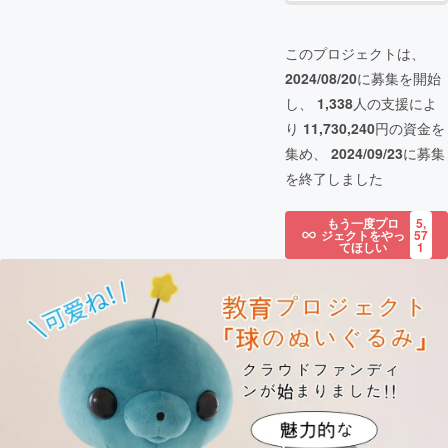
このプロジェクトは、
2024/08/20
に募集を開始
し、
1,338
人の支援によ
り
11,730,240
円の資金を
集め、
2024/09/23
に募集
を終了しました
もう一度プロ
5,
ジェクトをやっ
57
てほしい
1