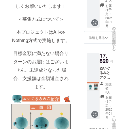
21人
プラン
祝、年末年
しくお願いいたします！
お届
・ぬい
け予
始除く)
ぐる
定：
※お問い合わ
み 1点
2025
＜募集方式について＞
年01
・ス
せから3営業
こ
月
テッ
の
日以内にご
リ
本プロジェクトはAll-or-
カー(3
タ
ー
種) ・ラ
返信させて
ン
詳細を見る
Nothing方式で実施します。
を
ンチ
選
いただきま
択
バッ
す
る
す。
グ 1点
目標金額に満たない場合リ
17,
・刺繍
※ ご質問に
ハンカ
820
ターンのお届けはございま
円
よってはお
チ 1点
ぬいぐ
応えできか
・アク
せん。未達成となった場
るみと
リル
ねる場合も
アクリ
合、支援額は全額返金され
アー
ございま
ルアー
ト 1点
支援
ます。
トプラ
・サン
す。
者：
ン ・ぬ
キュー
5人
いぐる
レ
お届
◾️ プライバ
み 1点
ター 1
け予
・アク
点 画像
定：
シーポリ
リル
2025
はイ
シー
年01
アー
メージ
こ
月
ト 1点
お問い合わ
です。
の
リ
・サン
金額に
タ
せ内容に関
ー
キュー
は消費
ン
詳細を見る