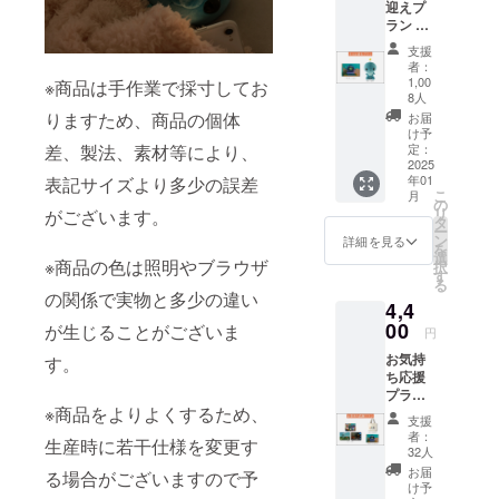
迎えプ
点 画像
ラン ・
はイ
ぬいぐ
メージ
支援
るみ 1
です。
者：
点 ・サ
金額に
1,00
※商品は手作業で採寸してお
ン
8人
は消費
キュー
りますため、商品の個体
税
お届
レ
け予
（10%
差、製法、素材等により、
ター 1
定：
）と送
2025
点 画像
料990円
年01
表記サイズより多少の誤差
はイ
を含ん
こ
月
メージ
の
でおり
リ
がございます。
です。
タ
ます。
ー
金額に
ン
詳細を見る
を
は消費
選
※商品の色は照明やブラウザ
択
税
す
る
（10%
の関係で実物と多少の違い
4,4
）と送
00
料990円
が生じることがございま
円
を含ん
お気持
す。
でおり
ち応援
ます。
プラン
※商品をよりよくするため、
・ス
支援
テッ
者：
生産時に若干仕様を変更す
カー(3
32人
種) ・ラ
お届
る場合がございますので予
ンチ
け予