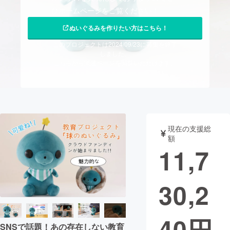
ひホームページをご覧ください！
まちづくり・地域活性化
ぬいぐるみを作りたい方はこちら！
このプロジェクトは2024/09/23に募集を終了
CAMPFIRE for Social Good
CAMPFIRE Creation
しました。
こちらから関連ページを閲覧いただけます。
CAMPFIREふるさと納税
machi-ya
コミュニティ
現在の支援総
額
11,7
30,2
40
円
SNSで話題！あの存在しない教育