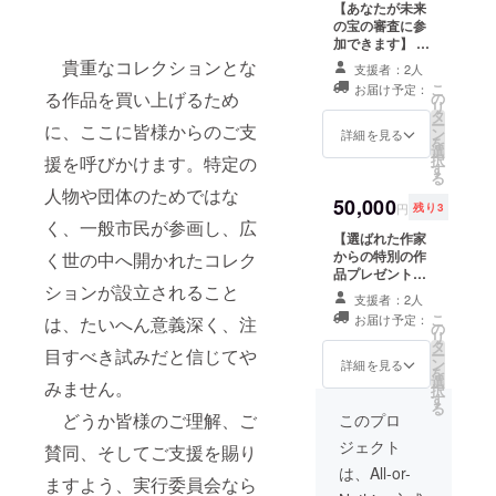
や、ノミネート
【あなたが未来
作品のレポー
の宝の審査に参
ト。 ※メール
加できます】 ・
にてお送りさせ
企画の審査員と
貴重なコレクションとな
支援者：2人
ていただきま
して参加いただ
こ
お届け予定：
る作品を買い上げるため
す。
けます。 ※ご
の
リ
推薦される作品
タ
ー
に、ここに皆様からのご支
が必ず入賞でき
ン
詳細を見る
を
る、といった類
選
択
援を呼びかけます。特定の
の権利ではな
す
る
く、審査員とし
人物や団体のためではな
て選考に参加が
50,000
円
残り3
出来る権利とし
く、一般市民が参画し、広
てご理解くださ
【選ばれた作家
い。 ※審査会
からの特別の作
く世の中へ開かれたコレク
は「天祭 一〇
品プレゼント】
ションが設立されること
八」会期中の開
・選出された作
支援者：2人
催です。 ・選出
家から、特別に
こ
お届け予定：
は、たいへん意義深く、注
された作品のお
制作された作品
の
リ
披露目会にご招
（上代２万円相
タ
目すべき試みだと信じてや
ー
待いたします。
当）をプレゼン
ン
詳細を見る
を
※来年１月に増
ト致します。 ・
選
みません。
択
上寺で開催予定
企画の審査員と
す
る
・作家からの手
して参加いただ
どうか皆様のご理解、ご
このプロ
作りの小作品を
けます。 ※ご
ジェクト
賛同、そしてご支援を賜り
プレゼント致し
推薦される作品
ます。 ・選考過
が必ず入賞でき
は、All-or-
ますよう、実行委員会なら
程や、ノミネー
る、といった類