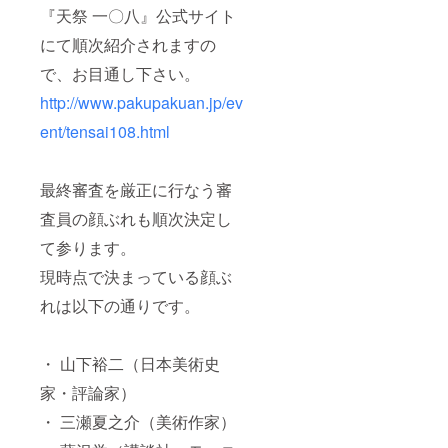
『天祭 一〇八』公式サイト
にて順次紹介されますの
で、お目通し下さい。
http://www.pakupakuan.jp/ev
ent/tensai108.html
最終審査を厳正に行なう審
査員の顔ぶれも順次決定し
て参ります。
現時点で決まっている顔ぶ
れは以下の通りです。
・ 山下裕二（日本美術史
家・評論家）
・ 三瀬夏之介（美術作家）