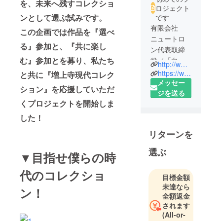
を、未来へ残すコレクショ
ロジェクト
ンとして選ぶ試みです。
です
有限会社
この企画では作品を『選べ
ニュートロ
る』参加と、『共に楽し
ン代表取締
む』参加とを募り、私たち
役／「白白
http://www.pakupakuan.jp/event/tensai108.html
庵」主宰／
https://www.facebook.com/tensai108
と共に『増上寺現代コレク
アートディ
メッセー
ション』を応援していただ
レクターの
ジを送る
くプロジェクトを開始しま
石橋圭吾
が、２０１
した！
３年秋から
リターンを
立ち上げる
次世代型の
選ぶ
▼目指せ僕らの時
クリエー
ターズ・
代のコレクショ
目標金額
マーケット
未達なら
ン！
『天祭 一〇
全額返金
八』。それ
されます
は同時に、
(All-or-