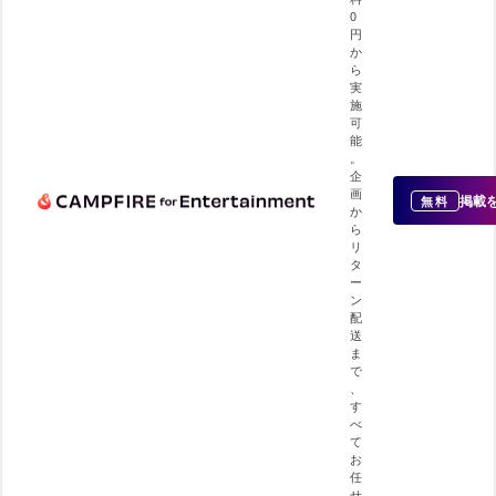
0
円
か
ら
実
施
可
能
。
企
画
掲載
無料
か
ら
リ
タ
ー
ン
配
送
ま
で
、
す
べ
て
お
任
せ