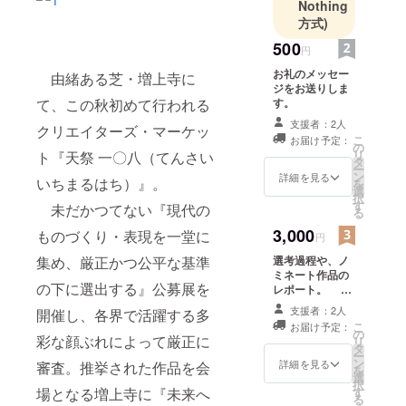
現代のもの
Nothing
方式)
づくり・表
現を厳正に
500
円
審査した上
お礼のメッセー
由緒ある芝・増上寺に
で、会場と
ジをお送りしま
て、この秋初めて行われる
なる芝・増
す。
上寺へ寄贈
支援者：2人
クリエイターズ・マーケッ
こ
お届け予定：
する『増上
の
リ
ト『天祭 一〇八（てんさい
タ
寺現代コレ
ー
ン
詳細を見る
いちまるはち）』。
クション』
を
選
択
選考の場で
す
未だかつてない『現代の
る
もある。
3,000
ものづくり・表現を一堂に
円
年数回の開
集め、厳正かつ公平な基準
選考過程や、ノ
催を目指
ミネート作品の
し、ものづ
の下に選出する』公募展を
レポート。 ※
くりを通じ
メールにてお送
支援者：2人
開催し、各界で活躍する多
りさせていただ
た賑わい・
こ
お届け予定：
きます。
の
彩な顔ぶれによって厳正に
リ
経済・交流
タ
ー
の創出と、
ン
詳細を見る
審査。推挙された作品を会
を
選
今の時代の
択
場となる増上寺に『未来へ
す
る
確かな証拠