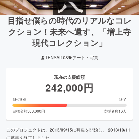
目指せ僕らの時代のリアルなコレ
クション！未来へ遺す、「増上寺
現代コレクション」
TENSAI108
アート・写真
現在の支援総額
242,000
円
終了
48
%達成
目標金額
500,000
円
支援者数
16
人
このプロジェクトは、
2013/09/15
に募集を開始し、
2013/10/11
に募集を終了しました