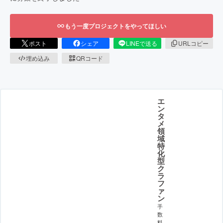
もう一度プロジェクトをやってほしい
ポスト
シェア
LINEで送る
URLコピー
埋め込み
QRコード
エ
ン
タ
メ
領
域
特
化
型
ク
ラ
フ
ァ
ン
手
数
料