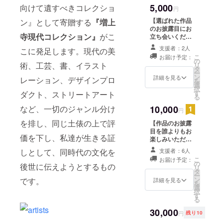
5,000
向けて遺すべきコレクショ
としての
円
「増上寺現
【選ばれた作品
ン』として寄贈する
『増上
のお披露目にお
代コレク
寺現代コレクション』
がこ
立ち会いくださ
ション」を
い】 ・選出され
支援者：2人
こに発足します。現代の美
長く継続的
た作品のお披露
こ
お届け予定：
目会にご招待い
の
に発展させ
術、工芸、書、イラスト
リ
たします。 ※
タ
ー
ていくこと
来年１月に増上
ン
詳細を見る
レーション、デザインプロ
を
寺で開催予定 ・
選
を目指す。
択
選考過程や、ノ
す
ダクト、ストリートアート
る
ミネート作品の
など、一切のジャンル分け
10,000
レポート。 ※
円
メールにてお送
を排し、同じ土俵の上で評
【作品のお披露
りさせていただ
目を誰よりもお
きます。
価を下し、私達が生きる証
楽しみいただけ
ます】 ・選出さ
しとして、同時代の文化を
支援者：6人
れた作品のお披
こ
お届け予定：
露目会にご招待
の
後世に伝えようとするもの
リ
いたします。
タ
ー
※来年１月に増上
ン
です。
詳細を見る
を
寺で開催予定 ・
選
択
作家からの手作
す
る
りの小作品をプ
レゼント致しま
30,000
円
残り10
す。 ・選考過程