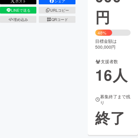
ポスト
シェア
円
LINEで送る
URLコピー
まちづくり・地域活性化
埋め込み
QRコード
CAMPFIRE for Social Good
CAMPFIRE Creation
48%
CAMPFIREふるさと納税
machi-ya
コミュニティ
目標金額は
500,000円
支援者数
16
人
募集終了まで残
り
終了