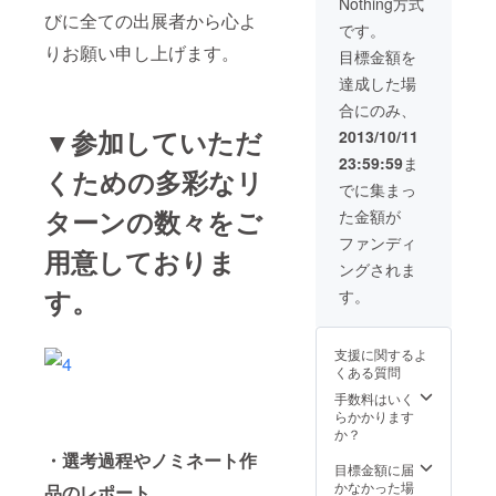
Nothing方式
ト作品のレポー
の権利ではな
びに全ての出展者から心よ
ト。 ※メール
く、審査員とし
です。
にてお送りさせ
て選考に参加が
りお願い申し上げます。
目標金額を
ていただきま
出来る権利とし
す。
てご理解くださ
達成した場
い。 ※審査会
合にのみ、
は、「天祭 一
〇八」会期中の
▼参加していただ
2013/10/11
開催です。 ・選
23:59:59
ま
出された作品の
くための多彩なリ
お披露目会にご
でに集まっ
招待いたしま
ターンの数々をご
た金額が
す。 ※来年１
月に増上寺で開
ファンディ
用意しておりま
催予定 ・作家か
ングされま
らの手作りの小
作品をプレゼン
す。
す。
ト致します。 ・
選考過程や、ノ
ミネート作品の
支援に関するよ
レポート。 ※
くある質問
メールにてお送
りさせていただ
手数料はいく
きます。
らかかります
か？
・選考過程やノミネート作
目標金額に届
かなかった場
品のレポート