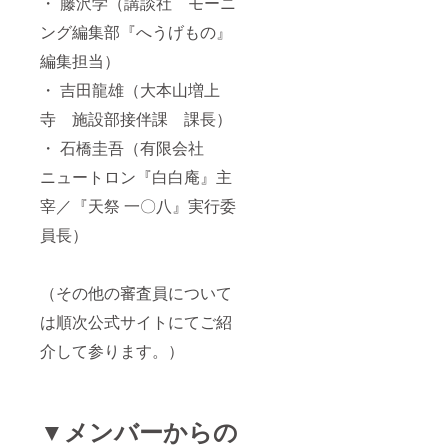
・ 藤沢学（講談社 モーニ
ング編集部『へうげもの』
編集担当）
・ 吉田龍雄（大本山増上
寺 施設部接伴課 課長）
・ 石橋圭吾（有限会社
ニュートロン『白白庵』主
宰／『天祭 一〇八』実行委
員長）
（その他の審査員について
は順次公式サイトにてご紹
介して参ります。）
▼メンバーからの