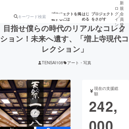
新
ロ
規
グ
会
プロジェクトを掲
はじ
プロジェクト
/
載するには
める
をさがす
イ
員
ン
登
目指せ僕らの時代のリアルなコレク
録
ション！未来へ遺す、「増上寺現代コ
レクション」
人気のプロ
注目のリ
注目の新着プロ
募集終了が近いプ
もうすぐ公開
ジェクト
ターン
ジェクト
ロジェクト
されます
TENSAI108
アート・写真
アート・写真
音楽
現在の支援総
テクノロジー・ガジェット
ゲーム・サ
額
242,
映像・映画
書籍・雑誌
000
ビジネス・起業
チャレンジ