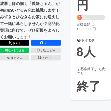
円
波器しほの描く「義妹ちゃん」が
まちづくり・地域活性化
初のぬいぐるみ化に挑戦します！
みずきとひなきをお家にお迎えし
20%
て一緒に暮らしませんか？商品化
目標金額は
CAMPFIRE for Social Good
CAMPFIRE Creation
1,000,000円
実現に向けて、ぜひ応援をよろし
CAMPFIREふるさと納税
machi-ya
コミュニティ
くお願いします！
支援者数
ポスト
シェア
8
人
LINEで送る
URLコピー
埋め込み
QRコード
募集終了まで残
り
終了