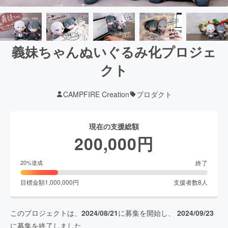
義妹ちゃんぬいぐるみ化プロジェ
クト
CAMPFIRE Creation
プロダクト
現在の支援総額
200,000
円
終了
20
%達成
目標金額
1,000,000
円
支援者数
8
人
このプロジェクトは、
2024/08/21
に募集を開始し、
2024/09/23
に募集を終了しました