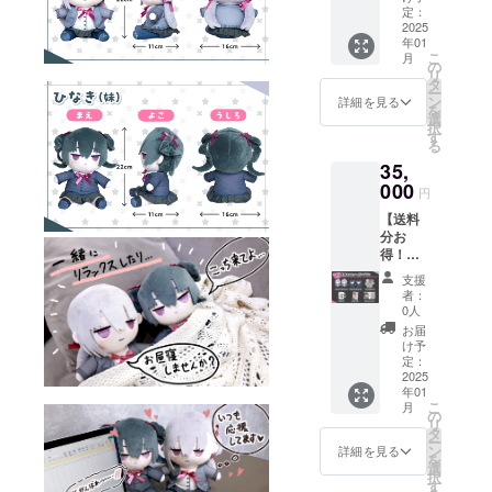
始除く)
ぐる
定：
※お問い合わ
み 1点
2025
年01
・ひな
せから3営業
こ
月
きぬい
の
日以内にご
リ
ぐる
タ
ー
み 1点
返信させて
ン
詳細を見る
を
・アク
選
いただきま
択
リルス
す
る
す。
タン
35,
ド 1点
※ ご質問に
・マグ
000
円
よってはお
カッ
【送料
応えできか
プ 1点
分お
・タペ
ねる場合も
得！義
スト
ございま
妹ちゃ
リー 1
支援
んいっ
点 ・直
す。
者：
ぱいプ
筆ミニ
0人
ラン】
色紙 1
お届
◾️ プライバ
送料
点 ・サ
け予
1100円
ン
定：
シーポリ
分が割
2025
キュー
シー
年01
引に
レ
こ
月
なって
お問い合わ
ター 1
の
リ
いるお
点 ●色
タ
せ内容に関
ー
得なプ
紙イラ
ン
詳細を見る
を
しては、プ
ランで
ストは
選
択
す。 ・
イメー
ライバシー
す