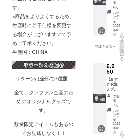
ン】 ・
ン
税
なって
者：
みずき
キュー
す。
（10%
4人
おりま
ぬいぐ
レ
）を含
す。 金
お届
※商品をよりよくするため、
るみ 1
ター 1
んでお
け予
額には
点 ・ひ
点 画像
定：
りま
消費税
生産時に若干仕様を変更す
なきぬ
2025
はイ
す。
（10%
年01
いぐる
メージ
）と送
る場合がございますので予
こ
月
み 1点
です。
の
料1100
リ
・サン
金額に
タ
円を含
めご了承ください。
ー
キュー
は消費
ン
詳細を見る
んでお
を
レ
税
選
生産国：CHINA
りま
択
ター 1
（10%
す
す。
る
点 画像
）と送
6,9
はイ
料1100
メージ
50
円を含
円
です。
んでお
リターンは全部で
7種類
。
【みず
金額に
りま
きお迎
は消費
す。
えプラ
税
全て、クラファン企画のた
ン】 ・
（10%
支援
みずき
）と送
めのオリジナルグッズで
者：
ぬいぐ
料990円
0人
るみ 1
を含ん
す。
お届
点 ・サ
でおり
け予
ン
ます。
定：
数量限定アイテムもあるの
キュー
2025
年01
レ
こ
月
でお見逃しなく！！
ター 1
の
リ