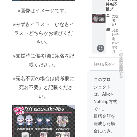
持ち応
料990円
援プラ
を含ん
※画像はイメージです。
ン】 ・
でおり
支援
アクリ
ます。
者：
※みずきイラスト、ひなきイ
ルスタ
0人
ンド 1
お届
ラストどちらかお選びくだ
点 ・サ
け予
ン
定：
さい。
キュー
2025
年01
レ
こ
月
ター 1
の
※支援時に備考欄に宛名を記
リ
点 画像
タ
ー
はイ
ン
載ください。
詳細を見る
を
メージ
選
択
です。
す
る
金額に
※宛名不要の場合は備考欄に
このプロ
は消費
ジェクト
「宛名不要」と記載くださ
税
（10%
は、All-or-
い。
）と送
Nothing方式
料660円
を含ん
です。
でおり
目標金額を
ます。
達成した場
合にのみ、