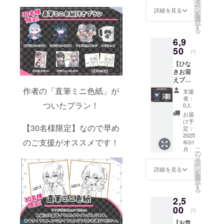
点 画像
タ
ー
はイ
ン
詳細を見る
を
メージ
選
択
です。
す
る
金額に
6,9
は消費
税
50
円
（10%
【ひな
）と送
きお迎
料990円
えプラ
を含ん
ン】 ・
でおり
作者の「直筆ミニ色紙」が
支援
ひなき
ます。
者：
ぬいぐ
ついたプラン！
0人
るみ 1
お届
点 ・サ
け予
【30名様限定】なので早め
ン
定：
キュー
2025
のご支援がオススメです！
年01
レ
こ
月
ター 1
の
リ
点 画像
タ
ー
はイ
ン
詳細を見る
を
メージ
選
択
です。
す
る
金額に
2,5
は消費
税
00
円
（10%
【お気
）と送