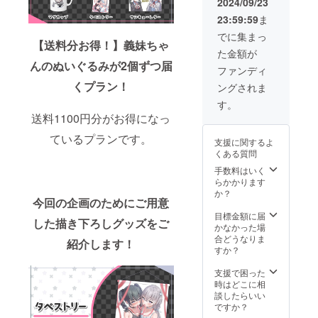
2024/09/23
23:59:59
ま
でに集まっ
【送料分お得！】義妹ちゃ
た金額が
んのぬいぐるみが2個ずつ届
ファンディ
くプラン！
ングされま
す。
送料1100円分がお得になっ
ているプランです。
支援に関するよ
くある質問
手数料はいく
らかかります
か？
今回の企画のためにご用意
目標金額に届
した描き下ろしグッズをご
かなかった場
合どうなりま
紹介します！
すか？
支援で困った
時はどこに相
談したらいい
ですか？