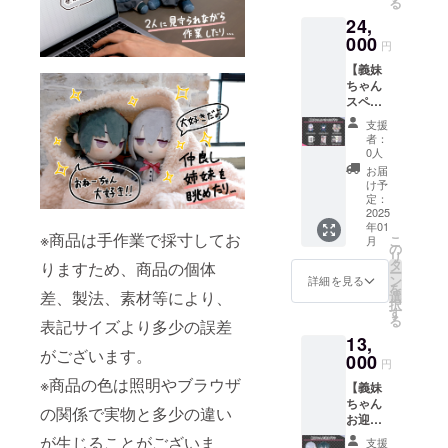
る
みずき
ジ画像
ポリシーに
24,
ぬいぐ
になり
準じて管理
るみ 2
000
ます。
円
点 ・ひ
●必ず備
させていた
【義妹
なきぬ
考欄
だきます。
ちゃん
いぐる
に、色
スペ
み 2点
紙に入
シャル
・アク
れる宛
支援
プラ
リルス
名をご
者：
ン】 ・
タン
記入く
0人
みずき
ド 1点
ださ
お届
ぬいぐ
・マグ
い。 ●
け予
るみ 1
カッ
定：
宛名の
点 ・ひ
2025
プ 1点
必要が
年01
なきぬ
・タペ
ない場
※商品は手作業で採寸してお
こ
月
いぐる
スト
の
合は
リ
み 1点
リー 1
タ
「宛名
りますため、商品の個体
ー
・アク
点 ・サ
ン
不要」
詳細を見る
を
リルス
ン
差、製法、素材等により、
選
とご記
択
タン
キュー
す
入くだ
る
表記サイズより多少の誤差
ド 1点
レ
さい。
13,
・マグ
ター 1
●恐縮で
がございます。
カッ
000
点 画像
すが、
円
プ 1点
はイ
備考欄
※商品の色は照明やブラウザ
【義妹
・タペ
メージ
記入後
ちゃん
スト
です。
の宛名
の関係で実物と多少の違い
お迎え
リー 1
金額に
変更は
プラ
点 ・サ
は消費
が生じることがございま
不可と
支援