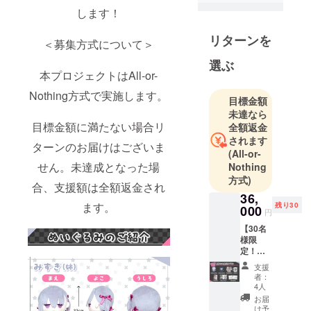
クラウド
します！
ファンディ
ングでの商
リターンを
＜募集方式について＞
品化実現を
選ぶ
目指して、
本プロジェクトはAll-or-
クリエイ
Nothing方式で実施します。
ターとのコ
目標金額
未達なら
ラボ企画や
目標金額に満たない場合リ
全額返金
自社オリジ
されます
ナルのアイ
ターンのお届けはございま
(All-or-
テム企画を
せん。未達成となった場
Nothing
行ってま
方式)
合、支援額は全額返金され
す。
36,
ます。
残り30
000
円
◾️営業日のご
【30名
案内
様限
定！直
営業時間：
筆ミニ
平日 10:00〜
支援
色紙プ
者：
18:00 (土日
ラン】
4人
・みず
祝、年末年
お届
きぬい
け予