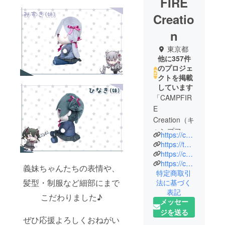
FIRE
Creatio
n
東京都
他に357件
のプロジェ
クトを掲載
しています
「CAMPFIR
E
Creation（キ
ャンプファ
https://camp-fire.jp/creation
イヤー クリ
https://twitter.com/CF_Creation
エーショ
https://camp-fire.jp/privacy
https://camp-fire.jp/inquiries
ン）」は、
義妹ちゃんたちの表情や、
特定商取引
株式会社
髪型・制服など細部にまで
法に基づく
CAMPFIRE
表記
こだわりました♪
の商品企画
メッセー
チームで
ジを送る
ぜひ応援よろしくおねがい
す。