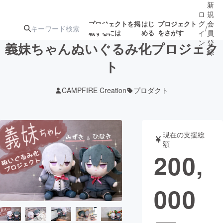
新
ロ
規
グ
会
プロジェクトを掲
はじ
プロジェクト
/
載するには
める
をさがす
イ
員
ン
登
義妹ちゃんぬいぐるみ化プロジェク
録
ト
人気のプロ
注目のリ
注目の新着プロ
募集終了が近いプ
もうすぐ公開
CAMPFIRE Creation
プロダクト
ジェクト
ターン
ジェクト
ロジェクト
されます
アート・写真
音楽
現在の支援総
額
200,
テクノロジー・ガジェット
ゲーム・サ
000
映像・映画
書籍・雑誌
ビジネス・起業
チャレンジ