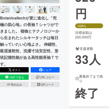
円
まちづくり・地域活性化
Botanicaltechが更に進化し「究
CAMPFIRE for Social Good
CAMPFIRE Creation
極の肌心地」の長袖Ｔシャツがで
109%
きました。 植物とテクノロジーか
CAMPFIREふるさと納税
machi-ya
コミュニティ
目標金額は
200,000円
ら生まれたシルキータッチは毎日
触っていたい心地よさ。 伸縮性、
支援者数
吸湿速乾性、洗濯寸法安定性、形
33
人
状記憶性能がある高性能長袖Ｔで
す。
ポスト
シェア
募集終了まで残
LINEで送る
URLコピー
り
埋め込み
QRコード
終了