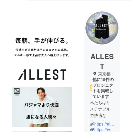
ALLES
T
東京都
他に15件の
プロジェク
トを掲載し
ています
私たちはサ
ステナブル
で快適な
ファッショ
https://allest.tokyo/
ンを提供し
https://www.instagram.com/allest_sustainable/