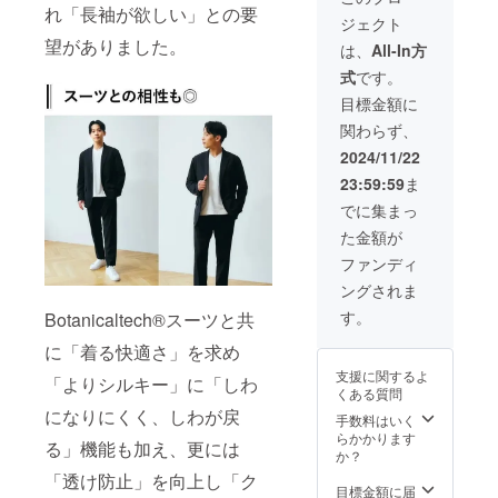
ネック
れ「長袖が欲しい」との要
ジェクト
・ V
望がありました。
ネッ
は、
All-In方
ク カ
式
です。
ラー
白・
目標金額に
黒・グ
関わらず、
レイ
2024/11/22
23:59:59
ま
でに集まっ
た金額が
ファンディ
ングされま
す。
Botanicaltech®スーツと共
に「着る快適さ」を求め
支援に関するよ
「よりシルキー」に「しわ
くある質問
になりにくく、しわが戻
手数料はいく
らかかります
る」機能も加え、更には
か？
「透け防止」を向上し「ク
目標金額に届