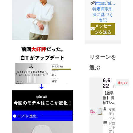
てまいりま
https://allest.tokyo/collections/lounge_nomad
特定商取引
す。 ON A
法に基づく
MISSION TO
表記
MAKE
メッセー
OTHER
ジを送る
PEOPLE AS
PASSIONAT
E ABOUT
SUSTAINAB
リターンを
LE AND
選ぶ
COMFORTA
BLE
6,6
FASHION AS
残り27
22
円
WE ARE.
【超早
割】 長
袖Tシャ
ツ
支援
12％OF
者：
F長袖T
33人
シャツ
お届
×1一般
け予
販売価
定：