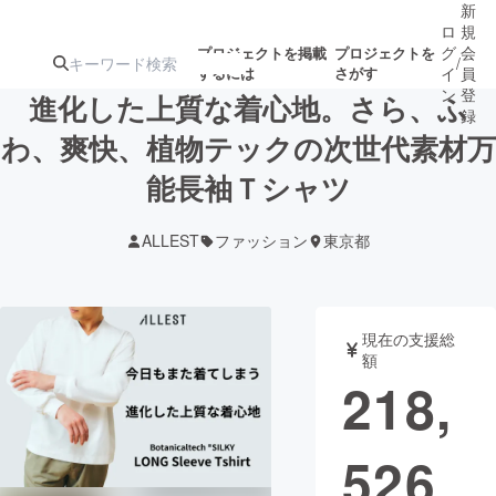
新
ロ
規
グ
会
プロジェクトを掲載
プロジェクトを
/
するには
さがす
イ
員
ン
登
進化した上質な着心地。さら、ふ
録
わ、爽快、植物テックの次世代素材万
能長袖Ｔシャツ
人気のプロ
注目のリ
注目の新着プロ
募集終了が近いプ
もうすぐ公開
ジェクト
ターン
ジェクト
ロジェクト
されます
ALLEST
ファッション
東京都
アート・写真
音楽
現在の支援総
テクノロジー・ガジェット
ゲーム・サ
額
218,
映像・映画
書籍・雑誌
526
ビジネス・起業
チャレンジ