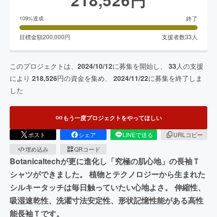
終了
109
%達成
目標金額
200,000
円
支援者数
33
人
このプロジェクトは、
2024/10/12
に募集を開始し、
33
人の支援
により
218,526
円の資金を集め、
2024/11/22
に募集を終了しま
した
もう一度プロジェクトをやってほしい
ポスト
シェア
LINEで送る
URLコピー
埋め込み
QRコード
Botanicaltechが更に進化し「究極の肌心地」の長袖Ｔ
シャツができました。 植物とテクノロジーから生まれた
シルキータッチは毎日触っていたい心地よさ。 伸縮性、
吸湿速乾性、洗濯寸法安定性、形状記憶性能がある高性
能長袖Ｔです。