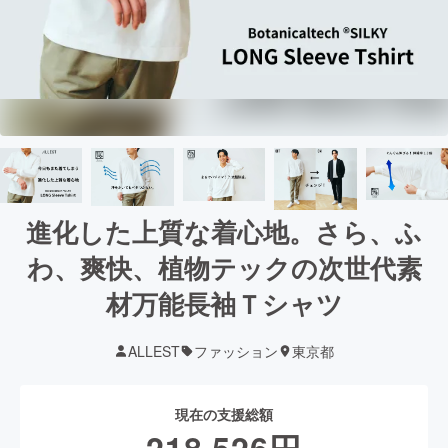
進化した上質な着心地。さら、ふ
わ、爽快、植物テックの次世代素
材万能長袖Ｔシャツ
ALLEST
ファッション
東京都
現在の支援総額
218,526
円