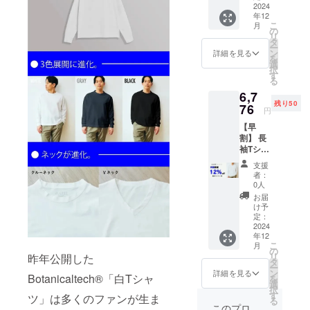
格 : 税
2024
年12
込7,700
こ
月
円が税
の
リ
送料込
タ
ー
6,622円
ン
詳細を見る
を
ネック
選
択
種類
す
る
クルー
6,7
ネック
残り50
・ V
76
円
ネッ
【早
ク カ
割】 長
ラー
袖Tシャ
白・
ツ
黒・グ
支援
12％OF
レイ
者：
F長袖T
0人
シャツ
お届
×1一般
け予
販売価
定：
格 : 税
2024
年12
込7,700
こ
月
円が税
の
リ
昨年公開した
送料込
タ
ー
6,776円
ン
詳細を見る
Botanicaltech®「白Tシャ
を
ネック
選
択
種類
す
ツ」は多くのファンが生ま
る
クルー
このプロ