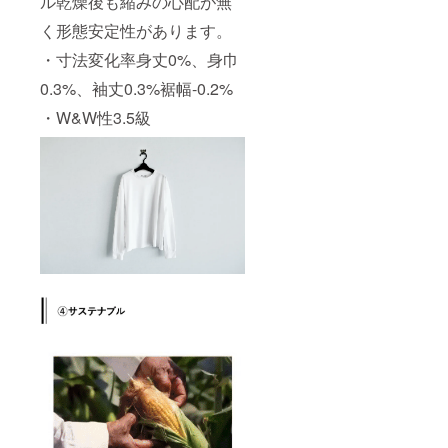
ル乾燥後も縮みの心配が無
く形態安定性があります。
・寸法変化率身丈0%、身巾
0.3%、袖丈0.3%裾幅-0.2%
・W&W性3.5級