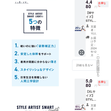
4,4
80円】
在庫な
（税
80
し
円
込・送
【Mサ
料込）
イズ】
[サ
STYLE
イズ] L
ARTIST
サイ
支援
SMART
ズ ア
者：
LIGHT×
ンダー
10人
1個【早
バス
お届
割
ト：74
け予
25％OF
～83cm
定：
F】 一
2024
年12
般販売
こ
月
予定価
の
リ
格
タ
ー
5,980円
ン
詳細を見る
を
（税
選
択
込）
す
る
→【4,4
5,0
80円】
在庫な
（税
80
し
円
込・送
【XLサ
料込）
イズ】
[サ
STYLE
イズ] M
ARTIST
サイ
支援
SMART
ズ ア
者：