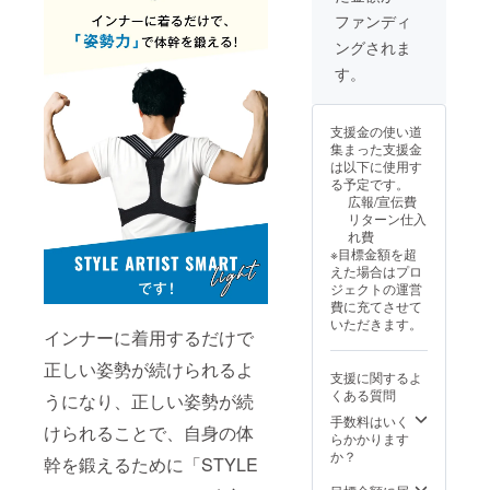
ファンディ
ングされま
す。
支援金の使い道
集まった支援金
は以下に使用す
る予定です。
広報/宣伝費
リターン仕入
れ費
※目標金額を超
えた場合はプロ
ジェクトの運営
費に充てさせて
いただきます。
インナーに着用するだけで
正しい姿勢が続けられるよ
支援に関するよ
くある質問
うになり、正しい姿勢が続
手数料はいく
けられることで、自身の体
らかかります
か？
幹を鍛えるために「STYLE