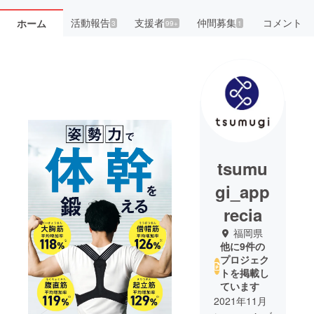
活動報告
支援者
仲間募集
コメント
ホーム
3
99+
1
tsumu
gi_app
recia
福岡県
他に9件の
プロジェク
トを掲載し
ています
2021年11月