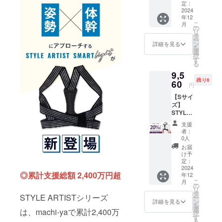
【mach
バス
定：
i-ya割
2024
ト：74
年12
20％OF
～83cm
こ
月
F】 一
の
リ
般販売
タ
ー
予定価
ン
詳細を見る
を
格
選
択
11,960
す
る
円（税
9,5
込）
残り6
→【9,5
60
円
60円】
【Sサイ
（税
ズ】
込・送
STYLE
料込）
ARTIST
[サ
支援
SMART
イズ] M
者：
LIGHT×
サイ
0人
2個セッ
ズ ア
お届
ト
ンダー
け予
【mach
バス
定：
i-ya割
2024
ト：68
◎累計支援総額 2,400万円超
年12
20％OF
～73cm
こ
月
F】 一
の
リ
般販売
タ
STYLE ARTISTシリーズ
ー
予定価
ン
詳細を見る
を
格
選
は、machi-yaで累計2,400万
択
11,960
す
る