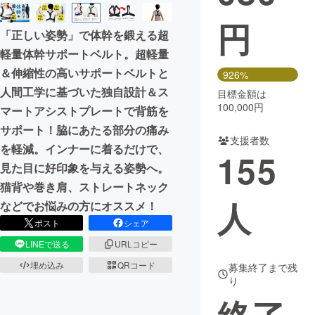
円
まちづくり・地域活性化
「正しい姿勢」で体幹を鍛える超
軽量体幹サポートベルト。超軽量
CAMPFIRE for Social Good
CAMPFIRE Creation
＆伸縮性の高いサポートベルトと
926%
CAMPFIREふるさと納税
machi-ya
コミュニティ
人間工学に基づいた独自設計＆ス
目標金額は
100,000円
マートアシストプレートで背筋を
サポート！脇にあたる部分の痛み
支援者数
を軽減。インナーに着るだけで、
155
見た目に好印象を与える姿勢へ。
猫背や巻き肩、ストレートネック
人
などでお悩みの方にオススメ！
ポスト
シェア
LINEで送る
URLコピー
埋め込み
QRコード
募集終了まで残
り