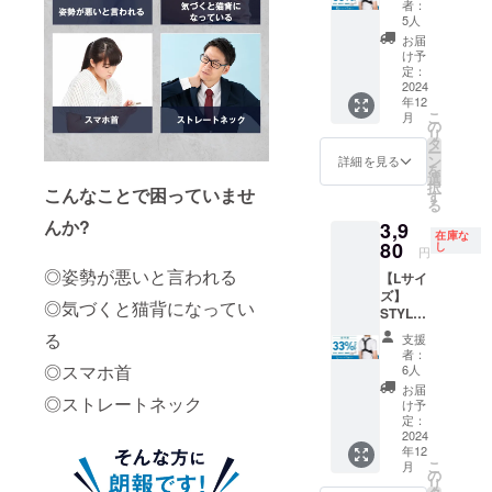
サイ
者：
LIGHT×
ズ ア
5人
1個【超
ンダー
お届
早割
バス
け予
33％OF
ト：62
定：
F】 一
2024
～67cm
年12
般販売
こ
月
予定価
の
リ
格
タ
ー
5,980円
ン
詳細を見る
を
（税
選
択
こんなことで困っていませ
込）
す
る
→【3,9
んか?
3,9
80円】
在庫な
（税
80
し
円
込・送
◎姿勢が悪いと言われる
【Lサイ
料込）
ズ】
[サ
◎気づくと猫背になってい
STYLE
イズ]
ARTIST
XLサイ
る
支援
SMART
ズ ア
者：
LIGHT×
ンダー
◎スマホ首
6人
1個【超
バス
お届
◎ストレートネック
早割
ト：84
け予
33％OF
～93cm
定：
F】 一
2024
年12
般販売
こ
月
予定価
の
リ
格