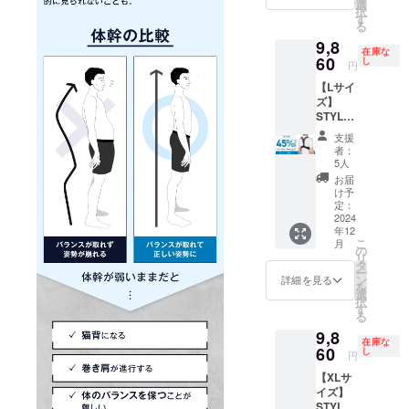
17,940
選
択
円（税
す
る
込）
9,8
→【9,8
在庫な
60円】
60
し
円
（税
【Lサイ
込・送
ズ】
料込）
STYLE
[サ
ARTIST
イズ] M
支援
SMART
サイ
者：
LIGHT×
ズ ア
5人
3個セッ
ンダー
お届
ト【超
バス
け予
早割
ト：68
定：
45％OF
2024
～73cm
年12
F】 一
こ
月
般販売
の
リ
予定価
タ
ー
格
ン
詳細を見る
を
17,940
選
択
円（税
す
る
込）
9,8
→【9,8
在庫な
60円】
60
し
円
（税
【XLサ
込・送
イズ】
料込）
STYLE
[サ