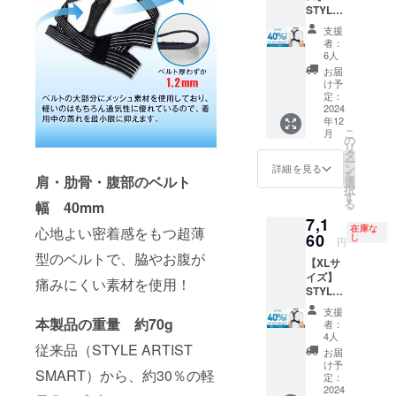
STYLE
[サ
ARTIST
イズ] M
支援
SMART
サイ
者：
LIGHT×
ズ ア
6人
2個セッ
ンダー
お届
ト【超
バス
け予
早割
ト：68
定：
40％OF
2024
～73cm
年12
F】 一
こ
月
般販売
の
リ
予定価
タ
ー
格
ン
詳細を見る
を
肩・肋骨・腹部のベルト
11,960
選
択
円（税
す
る
幅 40mm
込）
7,1
→【7,1
在庫な
心地よい密着感をもつ超薄
60円】
60
し
円
（税
型のベルトで、脇やお腹が
【XLサ
込・送
イズ】
料込）
痛みにくい素材を使用！
STYLE
[サ
ARTIST
イズ] L
支援
SMART
サイ
本製品の重量 約70g
者：
LIGHT×
ズ ア
4人
従来品（STYLE ARTIST
2個セッ
ンダー
お届
ト【超
バス
け予
SMART）から、約30％の軽
早割
ト：74
定：
40％OF
2024
～83cm