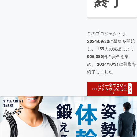
終了
このプロジェクトは、
2024/09/20
に募集を開始
し、
155
人の支援により
926,080
円の資金を集
め、
2024/10/31
に募集を
終了しました
もう一度プロジェ
5
クトをやってほし
9
い