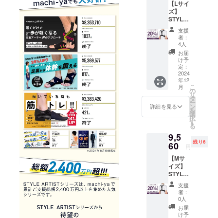
【Lサイ
込・送
ズ】
料込）
STYLE
[サ
ARTIST
イズ] S
支援
SMART
サイ
者：
LIGHT×
ズ ア
4人
2個セッ
ンダー
お届
ト
バス
け予
【mach
ト：62
定：
i-ya割
2024
～67cm
年12
20％OF
こ
月
F】 一
の
リ
般販売
タ
ー
予定価
ン
詳細を見る
を
格
選
択
11,960
す
る
円（税
9,5
込）
残り6
→【9,5
60
円
60円】
【Mサ
（税
イズ】
込・送
STYLE
料込）
ARTIST
[サ
支援
SMART
イズ] L
者：
LIGHT×
サイ
0人
2個セッ
ズ ア
お届
ト
ンダー
け予