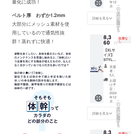
量化に成功！
年12
F】 一
こ
月
般販売
の
リ
予定価
タ
ベルト厚 わずか1.2mm
ー
格
ン
詳細を見る
を
11,960
選
大部分にメッシュ素材を使
択
円（税
す
る
込）
用しているので通気性抜
8,3
→【7,1
在庫な
群！蒸れずに快適！
60円】
60
し
円
（税
【XLサ
込・送
イズ】
料込）
STYLE
[サ
ARTIST
イズ]
支援
SMART
XLサイ
者：
LIGHT×
ズ ア
5人
2個セッ
ンダー
お届
ト【早
バス
け予
割
ト：84
定：
30％OF
2024
～93cm
年12
F】 一
こ
月
般販売
の
リ
予定価
タ
ー
格
ン
詳細を見る
を
11,960
選
択
円（税
す
る
込）
8,3
→【8,3
在庫な