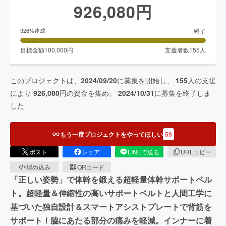
926,080
円
終了
926
%達成
目標金額
100,000
円
支援者数
155
人
このプロジェクトは、
2024/09/20
に募集を開始し、
155
人の支援
により
926,080
円の資金を集め、
2024/10/31
に募集を終了しま
した
もう一度プロジェクトをやってほしい
59
ポスト
シェア
LINEで送る
URLコピー
埋め込み
QRコード
「正しい姿勢」で体幹を鍛える超軽量体幹サポートベル
ト。超軽量＆伸縮性の高いサポートベルトと人間工学に
基づいた独自設計＆スマートアシストプレートで背筋を
サポート！脇にあたる部分の痛みを軽減。インナーに着