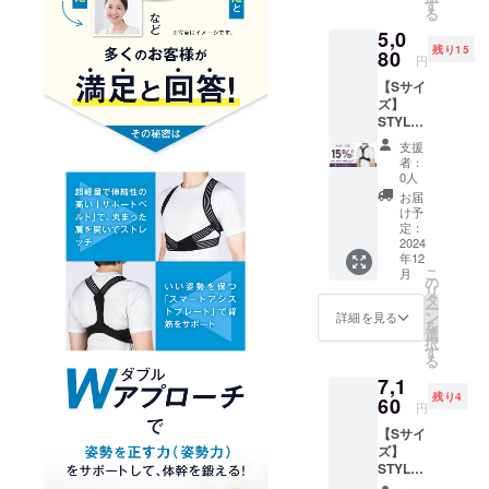
5,980円
す
る
（税
5,0
込）
残り15
→【5,0
80
円
80円】
【Sサイ
（税
ズ】
込・送
STYLE
料込）
ARTIST
[サ
支援
SMART
イズ] M
者：
LIGHT×
サイ
0人
1個セッ
ズ ア
お届
ト
ンダー
け予
【mach
バス
定：
i-ya割
2024
ト：68
年12
15％OF
～73cm
こ
月
F】 一
の
リ
般販売
タ
ー
予定価
ン
詳細を見る
を
格
選
択
5,980円
す
る
（税
7,1
込）
残り4
→【5,0
60
円
80円】
【Sサイ
（税
ズ】
込・送
STYLE
料込）
ARTIST
[サ