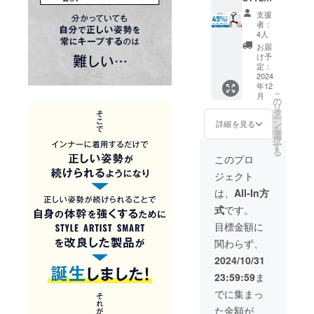
ARTIST
イズ] L
支援
SMART
サイ
者：
LIGHT×
ズ ア
4人
3個セッ
ンダー
お届
ト【超
バス
け予
早割
ト：74
定：
45％OF
2024
～83cm
年12
F】 一
こ
月
般販売
の
リ
予定価
タ
ー
格
ン
詳細を見る
を
17,940
選
択
円（税
す
る
込）
このプロ
→【9,8
ジェクト
60円】
（税
は、
All-In方
込・送
式
です。
料込）
[サ
目標金額に
イズ]
関わらず、
XLサイ
ズ ア
2024/10/31
ンダー
23:59:59
ま
バス
ト：84
でに集まっ
～93cm
た金額が