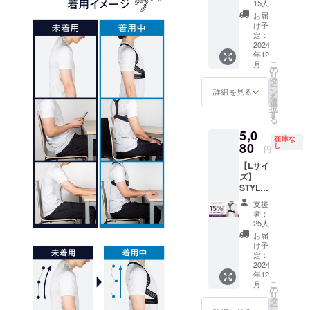
LIGHT×
ンダー
15人
1個セッ
バス
お届
ト
ト：68
け予
【mach
～73cm
定：
i-ya割
2024
年12
15％OF
こ
月
F】 一
の
リ
般販売
タ
ー
予定価
ン
詳細を見る
を
格
選
択
5,980円
す
る
（税
5,0
込）
在庫な
→【5,0
80
し
円
80円】
【Lサイ
（税
ズ】
込・送
STYLE
料込）
ARTIST
[サ
支援
SMART
イズ]
者：
LIGHT×
XLサイ
25人
1個
ズ ア
お届
【mach
ンダー
け予
i-ya割
バス
定：
15％OF
2024
ト：84
年12
F】 一
～93cm
こ
月
般販売
の
リ
予定価
タ
ー
格