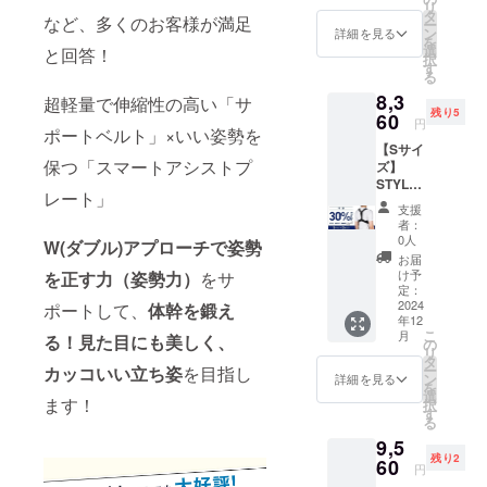
リ
予定価
タ
など、多くのお客様が満足
ー
格
ン
詳細を見る
を
11,960
選
と回答！
択
円（税
す
る
込）
8,3
→【8,3
超軽量で伸縮性の高い「サ
残り5
60円】
60
円
ポートベルト」×いい姿勢を
（税
【Sサイ
込・送
保つ「スマートアシストプ
ズ】
料込）
STYLE
[サ
レート」
ARTIST
イズ] M
支援
SMART
サイ
者：
LIGHT×
ズ ア
0人
W(ダブル)アプローチで姿勢
2個セッ
ンダー
お届
ト【早
バス
け予
を正す力（姿勢力）
をサ
割
ト：68
定：
30％OF
2024
～73cm
ポートして、
体幹を鍛え
年12
F】 一
こ
月
る！見た目にも美しく、
般販売
の
リ
予定価
タ
ー
カッコいい立ち姿
を目指し
格
ン
詳細を見る
を
11,960
選
ます！
択
円（税
す
る
込）
9,5
→【8,3
残り2
60円】
60
円
（税