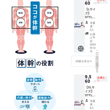
60円】
60
し
円
（税
【Lサイ
込・送
ズ】
料込）
STYLE
[サ
ARTIST
イズ]
支援
SMART
XLサイ
者：
LIGHT×
ズ ア
5人
2個セッ
ンダー
お届
ト【早
バス
け予
割
ト：84
定：
30％OF
2024
～93cm
年12
F】 一
こ
月
般販売
の
リ
予定価
タ
ー
格
ン
詳細を見る
を
11,960
選
択
円（税
す
る
込）
9,5
→【8,3
在庫な
60円】
60
し
円
（税
【XLサ
込・送
イズ】
料込）
STYLE
[サ
ARTIST
イズ] L
支援
SMART
サイ
者：
LIGHT×
ズ ア
6人