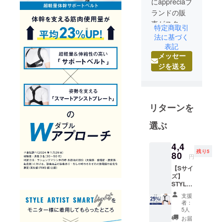
にappreciaブ
ランドの販
売がスター
特定商取引
トしまし
法に基づく
た。
表記
メッセー
ジを送る
「日々のあ
りがとうを
もっと身近
に。」をコ
リターンを
ンセプトに
した
選ぶ
美容健康ブ
4,4
残り5
80
ランド今後
円
も美容と健
【Sサイ
康を中心と
ズ】
STYLE
した商品を
ARTIST
支援
開発し、笑
SMART
者：
LIGHT×
顔があふれ
5人
1個【早
お届
る毎日をサ