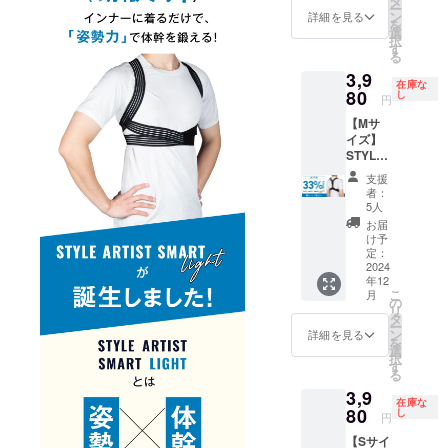
タ
ー
5,980円
ン
詳細を見る
を
（税
選
択
込）
す
る
→【3,9
3,9
80円】
在庫な
（税
80
し
円
込・送
【Mサ
料込）
イズ】
[サ
STYLE
イズ] L
ARTIST
サイ
支援
SMART
ズ ア
者：
LIGHT×
ンダー
5人
1個【超
バス
お届
早割
ト：74
け予
33％OF
～83cm
定：
F】 一
2024
年12
般販売
こ
月
予定価
の
リ
格
タ
ー
5,980円
ン
詳細を見る
を
（税
選
択
込）
す
る
→【3,9
3,9
80円】
在庫な
（税
80
し
円
込・送
【Sサイ
料込）