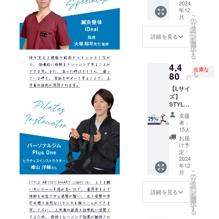
F】 一
2024
年12
般販売
こ
月
予定価
の
リ
格
タ
ー
5,980円
ン
詳細を見る
を
（税
選
択
込）
す
る
→【4,4
4,4
80円】
在庫な
（税
80
し
円
込・送
【Lサイ
料込）
ズ】
[サ
STYLE
イズ]
ARTIST
XLサイ
支援
SMART
ズ ア
者：
LIGHT×
ンダー
15人
1個【早
バス
お届
割
ト：84
け予
25％OF
～93cm
定：
F】 一
2024
年12
般販売
こ
月
予定価
の
リ
格
タ
ー
5,980円
ン
詳細を見る
を
（税
選
択
込）
す
る
→【4,4