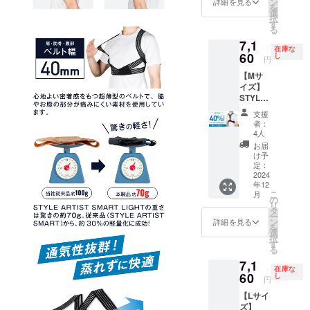
ン
詳細を見る
を
5,980円
選
択
（税
す
る
込）
7,1
→【5,0
在庫な
80円】
60
し
円
（税
【Mサ
込・送
イズ】
料込）
STYLE
[サ
ARTIST
イズ] L
支援
SMART
サイ
者：
LIGHT×
ズ ア
4人
2個セッ
ンダー
お届
ト【超
バス
け予
早割
ト：74
定：
40％OF
2024
～83cm
年12
F】 一
こ
月
般販売
の
リ
予定価
タ
ー
格
ン
詳細を見る
を
11,960
選
択
円（税
す
る
込）
7,1
→【7,1
在庫な
60円】
60
し
円
（税
【Lサイ
込・送
ズ】
料込）