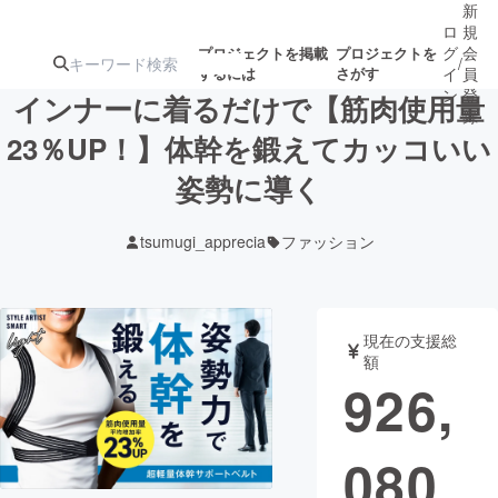
新
ロ
規
グ
会
プロジェクトを掲載
プロジェクトを
/
するには
さがす
イ
員
ン
登
インナーに着るだけで【筋肉使用量
録
23％UP！】体幹を鍛えてカッコいい
姿勢に導く
人気のプロ
注目のリ
注目の新着プロ
募集終了が近いプ
もうすぐ公開
ジェクト
ターン
ジェクト
ロジェクト
されます
tsumugi_apprecia
ファッション
アート・写真
音楽
現在の支援総
テクノロジー・ガジェット
ゲーム・サ
額
926,
映像・映画
書籍・雑誌
080
ビジネス・起業
チャレンジ