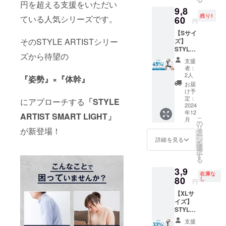
円（税
円を超える支援をいただい
9,8
込）
残り1
→【9,5
ている人気シリーズです。
60
円
60円】
【Sサイ
（税
そのSTYLE ARTISTシリー
ズ】
込・送
STYLE
料込）
ズから待望の
ARTIST
[サ
支援
SMART
イズ] S
者：
LIGHT×
サイ
2人
『姿勢』×『体幹』
3個セッ
ズ ア
お届
ト【超
ンダー
け予
早割
バス
定：
にアプローチする
「STYLE
45％OF
2024
ト：62
年12
F】 一
～67cm
ARTIST SMART LIGHT」
こ
月
般販売
の
リ
予定価
が新登場！
タ
ー
格
ン
詳細を見る
を
17,940
選
択
円（税
す
る
込）
3,9
→【9,8
在庫な
60円】
80
し
円
（税
【XLサ
込・送
イズ】
料込）
STYLE
[サ
ARTIST
イズ] S
支援
SMART