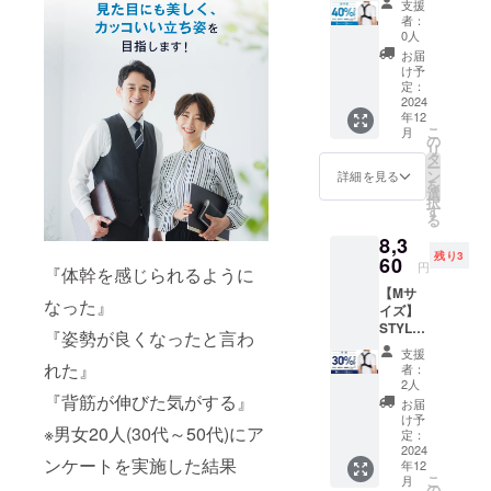
支援
SMART
イズ] S
者：
LIGHT×
サイ
0人
2個セッ
ズ ア
お届
ト【超
ンダー
け予
早割
バス
定：
40％OF
2024
ト：62
年12
F】 一
～67cm
こ
月
般販売
の
リ
予定価
タ
ー
格
ン
詳細を見る
を
11,960
選
択
円（税
す
る
込）
8,3
→【7,1
残り3
60円】
60
円
『体幹を感じられるように
（税
【Mサ
込・送
なった』
イズ】
料込）
STYLE
[サ
『姿勢が良くなったと言わ
ARTIST
イズ] S
支援
SMART
サイ
れた』
者：
LIGHT×
ズ ア
2人
2個セッ
『背筋が伸びた気がする』
ンダー
お届
ト【早
バス
け予
※男女20人(30代～50代)にア
割
ト：62
定：
30％OF
2024
～67cm
ンケートを実施した結果
年12
F】 一
こ
月
般販売
の