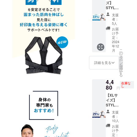
ズ】
[サ
STYLE
イズ] M
ARTIST
サイ
支援
SMART
ズ ア
者：
LIGHT×
ンダー
5人
1個【超
バス
お届
早割
ト：68
け予
33％OF
～73cm
定：
F】 一
2024
年12
般販売
こ
月
予定価
の
リ
格
タ
ー
5,980円
ン
詳細を見る
を
（税
選
択
込）
す
る
→【3,9
4,4
80円】
在庫な
（税
80
し
円
込・送
【XLサ
料込）
イズ】
[サ
STYLE
イズ] S
ARTIST
サイ
支援
SMART
ズ ア
者：
LIGHT×
ンダー
10人
1個【早
バス
お届
割
ト：62
け予
25％OF
～67cm
定：