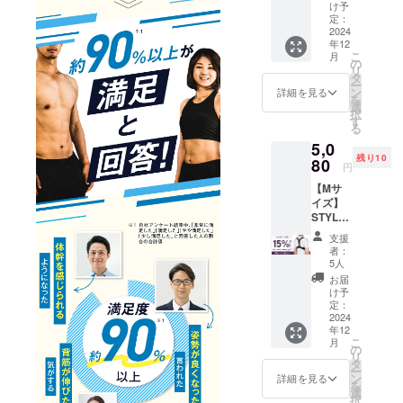
割
け予
ポートしま
25％OF
定：
F】 一
2024
す。
年12
般販売
こ
月
予定価
の
リ
格
タ
ー
5,980円
ン
詳細を見る
を
（税
選
択
込）
す
る
→【4,4
5,0
80円】
残り10
（税
80
円
込・送
【Mサ
料込）
イズ】
[サ
STYLE
イズ] S
ARTIST
サイ
支援
SMART
ズ ア
者：
LIGHT×
ンダー
5人
1個セッ
バス
お届
ト
ト：62
け予
【mach
～67cm
定：
i-ya割
2024
年12
15％OF
こ
月
F】 一
の
リ
般販売
タ
ー
予定価
ン
詳細を見る
を
格
選
択