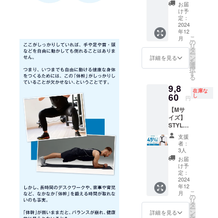
2個セッ
ンダー
お届
ト
バス
け予
【mach
ト：74
定：
i-ya割
2024
～83cm
年12
20％OF
こ
月
F】 一
の
リ
般販売
タ
ー
予定価
ン
詳細を見る
を
格
選
択
11,960
す
る
円（税
9,8
込）
在庫な
→【9,5
60
し
円
60円】
【Mサ
（税
イズ】
込・送
STYLE
料込）
ARTIST
[サ
支援
SMART
イズ]
者：
LIGHT×
XLサイ
3人
3個セッ
ズ ア
お届
ト【超
ンダー
け予
早割
バス
定：
45％OF
2024
ト：84
年12
F】 一
～93cm
こ
月
般販売
の
リ
予定価
タ
ー
格
ン
詳細を見る
を