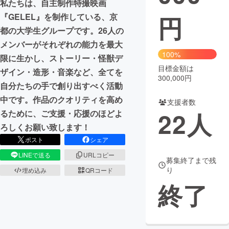
私たちは、自主制作特撮映画
円
『GELEL』を制作している、京
まちづくり・地域活性化
都の大学生グループです。26人の
メンバーがそれぞれの能力を最大
CAMPFIRE for Social Good
CAMPFIRE Creation
100%
限に生かし、ストーリー・怪獣デ
CAMPFIREふるさと納税
machi-ya
コミュニティ
目標金額は
ザイン・造形・音楽など、全てを
300,000円
自分たちの手で創り出すべく活動
中です。作品のクオリティを高め
支援者数
22
人
るために、ご支援・応援のほどよ
ろしくお願い致します！
ポスト
シェア
LINEで送る
URLコピー
募集終了まで残
り
埋め込み
QRコード
終了