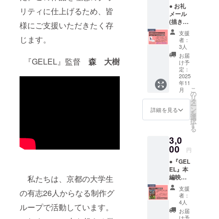
︎● お礼
リティに仕上げるため、皆
メール
(描き下
様にご支援いただきたく存
ろしイ
支援
ラスト
じます。
者：
添付) ●
3人
エンド
お届
『GELEL』監督
森 大樹
ロール
け予
にお名
定：
前掲載
2025
年11
・掲載
こ
月
期間
の
リ
『GELE
タ
ー
L』本編
ン
詳細を見る
を
公開
選
択
時〜動
す
る
画の公
3,0
開が続
く限り
00
円
・掲載
●『GEL
方法
EL』本
文字の
編映像
私たちは、京都の大学生
み(目安:
（30
４～５
支援
の有志26人からなる制作グ
分・
文字程
者：
メール
度)
4人
ループで活動しています。
にて視
10,000
お届
聴用
円以上
け予