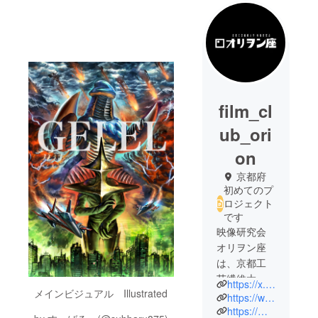
film_cl
ub_ori
on
京都府
初めてのプ
ロジェクト
です
映像研究会
オリヲン座
は、京都工
芸繊維大学
https://x.com/Gelel_official
メインビジュアル Illustrated
の公式サー
https://www.instagram.com/gelel_tokusatsu/
クルです。
https://m.youtube.com/@film_club_orion