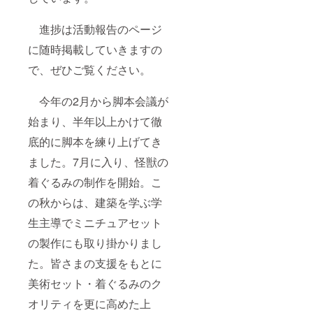
文字程
度)
10,000
進捗は活動報告のページ
円以上
のご支
に随時掲載していきますの
援は3列
で、ぜひご覧ください。
組み、
それ以
下は5列
今年の2月から脚本会議が
組みで
コース
始まり、半年以上かけて徹
別五十
音順に
底的に脚本を練り上げてき
掲載(文
字の大
ました。7月に入り、怪獣の
きさは
着ぐるみの制作を開始。こ
変わり
ません)
の秋からは、建築を学ぶ学
・表示
時間
生主導でミニチュアセット
約８秒
間 ・注
の製作にも取り掛かりまし
意事
項 支
た。皆さまの支援をもとに
援時、
必ず備
美術セット・着ぐるみのク
考欄に
オリティを更に高めた上
掲載希