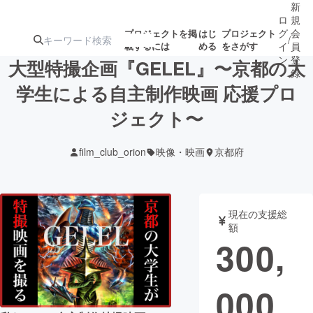
新
ロ
規
グ
会
プロジェクトを掲
はじ
プロジェクト
/
載するには
める
をさがす
イ
員
ン
登
大型特撮企画『GELEL』〜京都の大
録
学生による自主制作映画 応援プロ
ジェクト〜
人気のプロ
注目のリ
注目の新着プロ
募集終了が近いプ
もうすぐ公開
ジェクト
ターン
ジェクト
ロジェクト
されます
film_club_orion
映像・映画
京都府
アート・写真
音楽
現在の支援総
テクノロジー・ガジェット
ゲーム・サ
額
300,
映像・映画
書籍・雑誌
000
ビジネス・起業
チャレンジ