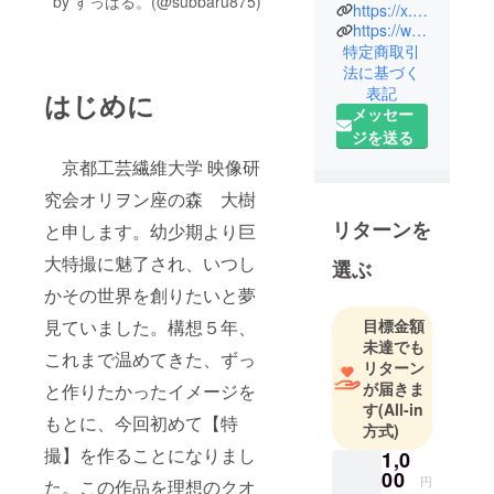
by すっばる。(@subbaru875)
https://x.com/kit_orion
映像作品の
https://www.instagram.com/orion_kit/
自主制作活
特定商取引
動に取り組
法に基づく
んでいま
表記
はじめに
す。脚本か
メッセー
ら小道具、
ジを送る
音楽まで自
京都工芸繊維大学 映像研
分たちで手
究会オリヲン座の森 大樹
がけていま
リターンを
す。現在、
と申します。幼少期より巨
大型特撮企
大特撮に魅了され、いつし
選ぶ
画
かその世界を創りたいと夢
『GELEL』
目標金額
見ていました。構想５年、
を制作中。
未達でも
応援よろし
これまで温めてきた、ずっ
リターン
くお願いし
が届きま
と作りたかったイメージを
ます！
す
(All-in
もとに、今回初めて【特
方式)
撮】を作ることになりまし
1,0
00
円
た。この作品を理想のクオ