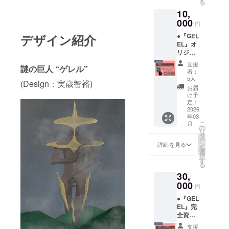
る
分・
度)
10,
メール
10,000
にて視
000
円以上
円
聴用
のご支
デザイン紹介
●『GEL
URLを
援は3列
EL』オ
送付)
組み、
リジナ
●『GEL
それ以
ルサウ
EL』本
下は5列
支援
謎の巨人 “ゲレル”
ンドト
編映像
組みで
者：
ラック
(約30
コース
5人
(Design：実歳智裕)
(メール
分・
別五十
お届
にて視
メール
音順に
け予
聴用
にて視
定：
掲載(文
URLを
2026
聴用
字の大
年03
送付)
URLを
きさは
こ
月
● スピ
送付) ●
の
変わり
リ
ンオフ
お礼
タ
ません)
ー
作品
メール
ン
・表示
詳細を見る
を
『F(仮
(描き下
選
時間
択
称)』(約
ろしイ
す
約８秒
る
6分・
ラスト
間 ・注
30,
メール
添付)
意事
にて視
000
● エン
項 支
円
聴用
ドロー
援時、
●『GEL
URLを
ルにお
必ず備
EL』完
送付)
名前掲
考欄に
全資料
●『GEL
載 ・掲
掲載希
集(メー
EL』メ
載期
望名を
支援