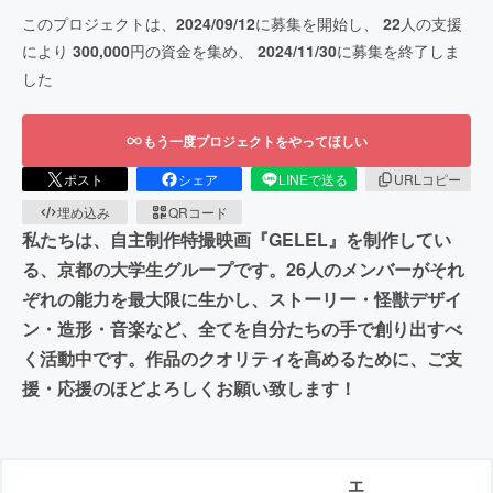
このプロジェクトは、
2024/09/12
に募集を開始し、
22
人の支援
により
300,000
円の資金を集め、
2024/11/30
に募集を終了しま
した
もう一度プロジェクトをやってほしい
ポスト
シェア
LINEで送る
URLコピー
埋め込み
QRコード
私たちは、自主制作特撮映画『GELEL』を制作してい
る、京都の大学生グループです。26人のメンバーがそれ
ぞれの能力を最大限に生かし、ストーリー・怪獣デザイ
ン・造形・音楽など、全てを自分たちの手で創り出すべ
く活動中です。作品のクオリティを高めるために、ご支
援・応援のほどよろしくお願い致します！
エ