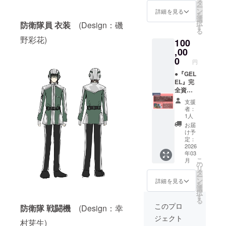
カー
イキン
タ
名前掲
きさは
ー
ド
グ映像
ン
載 ・掲
詳細を見る
変わり
を
●『GEL
(約15
選
載期
ません)
択
防衛隊員 衣装
(Design：磯
EL』完
分・
す
間
・表示
る
全資料
メール
『GELE
時間
野彩花)
100
集(メー
にて視
L』本編
約８秒
ルにて
,00
聴用
公開
間 ・注
閲覧用
URLを
0
時〜動
意事
円
URLを
送付)
画の公
項 支
送付)
●『GEL
●『GEL
開が続
援時、
●『GEL
EL』完
EL』本
く限り
必ず備
EL』オ
全資料
編映像
・掲載
考欄に
リジナ
集(紙
(約30
方法
掲載希
支援
ルサウ
ver.)
分・
文字の
望名を
者：
ンドト
●『GEL
メール
み(目安:
1人
ご記入
ラック
EL』
にて視
４～５
くださ
お届
(メール
CD(オ
聴用
文字程
け予
い
にて視
リジナ
URLを
定：
度)
聴用
ルサウ
2026
送付) ●
10,000
年03
URLを
ンドト
お礼
円以上
こ
月
送付)
ラック
メール
の
のご支
リ
● スピ
収録)
(描き下
タ
援は3列
ー
ンオフ
●『GEL
ろしイ
ン
組み、
詳細を見る
を
作品
EL』
ラスト
選
それ以
択
『F(仮
DVD(本
添付)
す
下は5列
る
称)』(約
編、ス
● エン
組みで
このプロ
防衛隊 戦闘機
(Design：幸
6分・
ピンオ
ドロー
コース
ジェクト
メール
フ、メ
ルにお
別五十
村芽生)