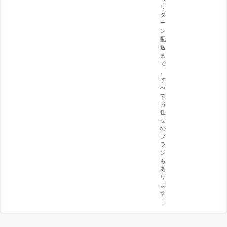
リ
タ
ー
ン
配
送
ま
で
、
す
べ
て
お
任
せ
の
プ
ラ
ン
も
あ
り
ま
す
！