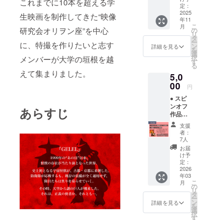
これまでに10本を超える学
URLを
のご支
定：
送付) ●
2025
援は3列
生映画を制作してきた“映像
年11
お礼
組み、
こ
月
メール
それ以
研究会オリヲン座”を中心
の
リ
(描き下
下は5列
タ
ー
に、特撮を作りたいと志す
ろしイ
組みで
ン
詳細を見る
を
ラスト
コース
選
択
メンバーが大学の垣根を越
添付)
別五十
す
る
● エン
音順に
えて集まりました。
5,0
ドロー
掲載(文
ルにお
00
字の大
円
名前掲
きさは
● スピ
載 ・掲
変わり
ンオフ
載期
ません)
あらすじ
作品
間
・表示
『F(仮
『GELE
時間
支援
称)』(約
L』本編
約８秒
者：
6分・
公開
間 ・注
7人
メール
時〜動
意事
お届
にて視
画の公
項 支
け予
聴用
開が続
定：
援時、
URLを
2026
く限り
必ず備
年03
送付)
・掲載
考欄に
こ
月
●『GEL
方法
の
掲載希
リ
EL』メ
文字の
タ
望名を
ー
イキン
み(目安:
ン
ご記入
詳細を見る
を
グ映像
４～５
選
くださ
択
(約15
文字程
す
い