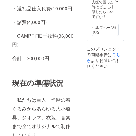
組み、
聴用
支援で困った
それ以
URLを
時はどこに相
・返礼品仕入れ費(10,000円)
下は5列
送付)
談したらいい
組みで
● お礼
ですか？
コース
メール
・諸費(4,000円)
別五十
(描き下
ヘルプページを
音順に
ろしイ
見る
掲載(文
ラスト
・CAMPFIRE手数料(36,000
字の大
添付)
円)
きさは
● エン
このプロジェクト
変わり
ドロー
の問題報告は
ません)
ルにお
こち
合計 300,000円
・表示
名前掲
ら
よりお問い合わ
時間
載 ・掲
せください
約８秒
載期
間 ・注
間
意事
『GELE
現在の準備状況
項 支
L』本編
援時、
公開
必ず備
時〜動
考欄に
画の公
私たちは巨人・怪獣の着
掲載希
開が続
望名を
く限り
ぐるみからあらゆる大小道
ご記入
・掲載
具、ジオラマ、衣装、音楽
くださ
方法
い
文字の
まで全てオリジナルで制作
み(目安:
４～５
しています。