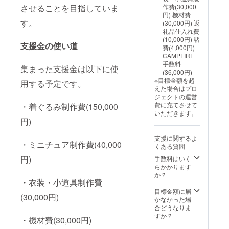
ろしイ
ンオフ
音順に
させることを目指していま
作費(30,000
ラスト
作品
掲載(文
円) 機材費
添付)
『F(仮
字の大
す。
(30,000円) 返
● エン
称)』(約
きさは
礼品仕入れ費
ドロー
6分・
変わり
(10,000円) 諸
ルにお
メール
ません)
支援金の使い道
費(4,000円)
名前掲
にて視
・表示
CAMPFIRE
載 ・掲
聴用
時間
手数料
載期
URLを
集まった支援金は以下に使
約８秒
(36,000円)
間
送付)
間 ・注
※目標金額を超
用する予定です。
『GELE
●『GEL
意事
えた場合はプロ
L』本編
EL』メ
項 支
ジェクトの運営
公開
イキン
援時、
費に充てさせて
・着ぐるみ制作費(150,000
時〜動
グ映像
必ず備
いただきます。
画の公
(約15
考欄に
円)
開が続
分・
掲載希
く限り
メール
望名を
支援に関するよ
・掲載
にて視
ご記入
・ミニチュア制作費(40,000
くある質問
方法
聴用
くださ
文字の
URLを
い
円)
手数料はいく
み(目安:
送付)
らかかります
４～５
●『GEL
か？
・衣装・小道具制作費
文字程
EL』本
度)
編映像
目標金額に届
(30,000円)
10,000
(約30
かなかった場
円以上
分・
合どうなりま
のご支
メール
すか？
・機材費(30,000円)
援は3列
にて視