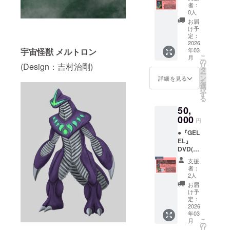
ルにて
イキン
間
ご記入
者：
閲覧用
グ映像
『GELE
0人
くださ
URLを
(約15
L』本編
い
お届
送付)
分・
公開
け予
●『GEL
メール
定：
時〜動
EL』オ
2026
にて視
画の公
宇宙怪獣 メルトロン
年03
リジナ
聴用
開が続
こ
月
ルサウ
URLを
の
く限り
(Design：吉村治剛)
リ
ンドト
送付)
タ
・掲載
ー
ラック
●『GEL
ン
方法
詳細を見る
を
(メール
EL』本
選
文字の
択
にて視
編映像
す
み(目安:
る
聴用
(約30
４～５
50,
URLを
分・
文字程
送付)
000
メール
度)
円
● スピ
にて視
10,000
●『GEL
ンオフ
聴用
円以上
EL』
作品
URLを
のご支
DVD(本
『F(仮
送付)
援は3列
編、ス
称)』(約
● お礼
組み、
支援
ピンオ
6分・
メール
それ以
者：
フ、メ
メール
(描き下
2人
下は5列
イキン
にて視
ろしイ
組みで
お届
グ収
聴用
ラスト
け予
コース
録) ●
URLを
定：
添付)
別五十
オリジ
2026
送付)
● エン
音順に
年03
ナルポ
●『GEL
ドロー
掲載(文
こ
月
スト
EL』メ
の
ルにお
字の大
リ