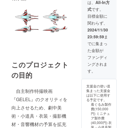
にて視
イキン
名前掲
音順に
は、
All-In方
聴用
グ収
載 ・掲
掲載(文
式
です。
URLを
録) ●
載期
字の大
送付)
オリジ
間
きさは
目標金額に
●『GEL
ナルポ
『GELE
変わり
関わらず、
EL』メ
スト
L』本編
ません)
イキン
カー
公開
・表示
2024/11/30
グ映像
ド
時〜動
時間
23:59:59
ま
(約15
●『GEL
画の公
約８秒
分・
EL』完
開が続
間 ・注
でに集まっ
メール
全資料
く限り
意事
た金額が
にて視
集(メー
・掲載
項 支
聴用
ルにて
方法
援時、
ファンディ
URLを
閲覧用
文字の
必ず備
このプロジェクト
ングされま
送付)
URLを
み(目安:
考欄に
●『GEL
送付)
４～５
掲載希
す。
の目的
EL』本
●『GEL
文字程
望名を
編映像
EL』オ
度)
ご記入
(約30
リジナ
10,000
くださ
支援金の使い道
分・
ルサウ
円以上
い
自主制作特撮映画
集まった支援金
メール
ンドト
のご支
は以下に使用す
にて視
ラック
援は3列
『GELEL』のクオリティを
る予定です。
聴用
(メール
組み、
着ぐるみ製作
URLを
にて視
それ以
向上させるため、劇中美
費(150,000
送付) ●
聴用
下は5列
円) ミニチュ
お礼
URLを
術・小道具・衣装・撮影機
組みで
ア製作費
メール
送付)
コース
(40,000円) 衣
材・音響機材の予算を拡充
(描き下
● スピ
別五十
装・小道具製