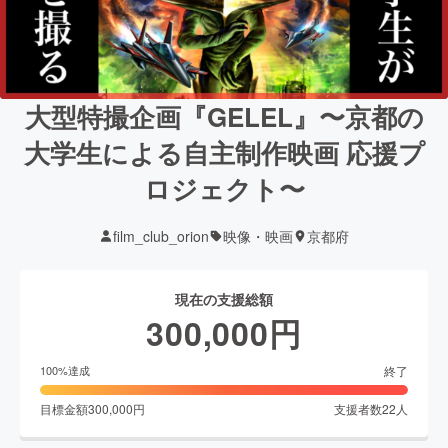
大型特撮企画『GELEL』〜京都の
大学生による自主制作映画 応援プ
ロジェクト〜
film_club_orion
映像・映画
京都府
現在の支援総額
300,000
円
終了
100
%達成
目標金額
300,000
円
支援者数
22
人