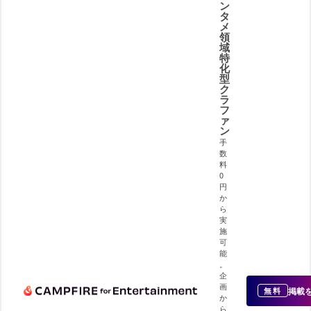
ン
タ
メ
領
域
特
化
型
ク
ラ
フ
ァ
ン
手
数
料
0
円
か
ら
実
施
可
能
。
企
画
掲載
無料
か
ら