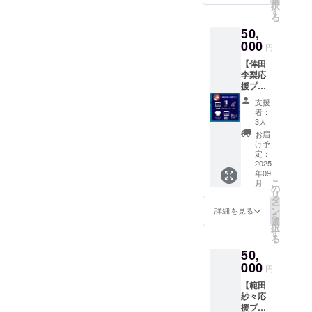
選
不可）
グッズ
択
ロード
（期間
す
・来年
をお届
る
可）
限定1ヶ
完成予
けしま
50,
※「ダン
月程
定の
す。 ・
スを
000
度・ダ
「はな
円
お礼動
もっと
ウン
まる劇
画DL配
【倖田
見た
ロード
場のい
信（期
李梨応
い」と
不可）
ちばん
間限定1
援プラ
いう方
・来年
長い
年、ダ
ン】 ・
へ向け
完成予
日」長
支援
ウン
倖田李
た本編
定の
編版の
者：
ロード
梨のダ
とは違
「はな
3人
配信
可）
ンス
う編集
まる劇
（期間
お届
シーン
の動画
場のい
け予
限定1ヶ
特別編
・初咲
定：
ちばん
月程
集ムー
2025
里奈の
長い
度・ダ
年09
ビー配
アクリ
日」長
ウン
こ
月
信（期
ルスタ
の
編版の
ロード
リ
間限定1
ンド1点
タ
配信
不可）
ー
年、ダ
・初咲
ン
（期間
詳細を見る
・お礼
を
ウン
里奈の
選
限定1ヶ
動画DL
択
ロード
撮影時
す
月程
配信
る
可）
のサイ
度・ダ
（期間
50,
※「ダン
ン入り
ウン
限定1
スを
000
チェキ
ロード
年、ダ
円
もっと
（画像
不可）
ウン
【範田
見た
は選べ
・お礼
ロード
紗々応
い」と
ませ
動画DL
可）
援プラ
いう方
ん） ・
配信