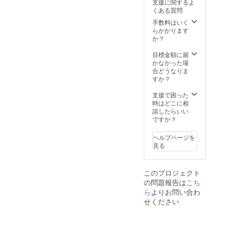
支援に関するよ
限定1ヶ
の動画
度・ダ
くある質問
月程
を3人
ウン
度・ダ
セット
ロード
手数料はいく
ウン
で ・踊
不可）
らかかります
ロード
り子さ
・お礼
か？
不可）
ん役の
動画DL
・来年
アクリ
配信
目標金額に届
完成予
ルスタ
（期間
かなかった場
定の
ンドフ
限定1
合どうなりま
「はな
ルセッ
年、ダ
すか？
まる劇
ト（初
ウン
場のい
咲里
ロード
支援で困った
ちばん
奈、倖
可）
時はどこに相
長い
田李
談したらいい
日」長
梨、範
ですか？
編版の
田
配信
紗々、
ヘルプページを
（期間
長谷川
見る
限定1ヶ
千紗、
月程
範田
度・ダ
紗々と
このプロジェクト
ウン
石田夏
の問題報告は
こち
ロード
希、倒
不可）
れてい
ら
よりお問い合わ
・お礼
る山村
せください
動画DL
茜、運
配信
ばれる
（期間
山村茜