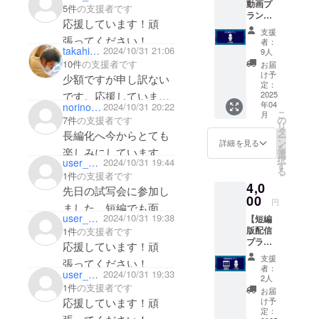
動画プ
5件
の支援者です
ラン】
応援しています！頑
・お礼
支援
動画DL
張ってください！
者：
配信
takahiro_fukuya
2024/10/31 21:06
9人
（期間
10件
の支援者です
お届
限定1
け予
少額ですが申し訳ない
年、ダ
定：
ウン
2025
です。応援していま
年04
norinori_aki_24
2024/10/31 20:22
ロード
す！
こ
月
可）
7件
の支援者です
の
リ
タ
長編化へ今からとても
ー
ン
詳細を見る
を
楽しみにしています
選
択
user_2fcf4a1a06a4
2024/10/31 19:44
す
る
1件
の支援者です
4,0
先日の試写会に参加し
00
円
ました。短編でも面白
user_a1a79adfa914
2024/10/31 19:38
【短編
かった作品が長編でど
版配信
1件
の支援者です
う変わるのか。完成を
プラ
応援しています！頑
ン】 ・
楽しみにしています！
支援
張ってください！
完成し
者：
user_0936118cfa64
2024/10/31 19:33
ている
2人
1件
の支援者です
「はな
お届
まる劇
応援しています！頑
け予
場のい
定：