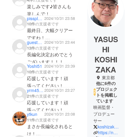
楽しみです♪皆さんも
楽しんで！
pissplayer2010
2024/10/31 23:58
10件
の支援者です
最終日、大幅クリアー
YASUS
ですね！
guest4318a92727
2024/10/31 23:44
おめでとうございま
HI
13件
の支援者です
す！
長編化決定おめでとう
KOSHI
ございます！！！
Yoshi51
2024/10/31 23:39
ZAKA
10件
の支援者です
東京都
応援しています！頑
他に6件の
張ってください！
プロジェク
yrm45841
2024/10/31 23:27
トを掲載し
21件
の支援者です
ています
応援しています！頑
映画監督・
張ってください！
プロデュー
ytkun
2024/10/31 23:08
11件
の支援者です
サー
まさか長編化されると
koshizaka3
https://note.com/koshiy
は！