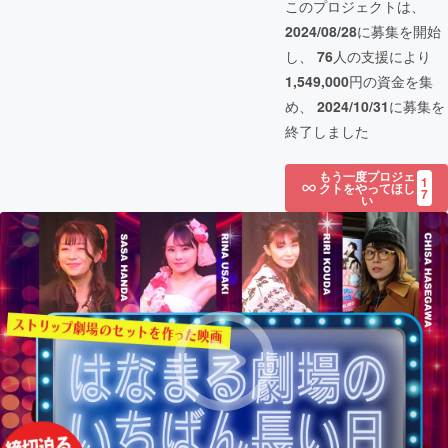
このプロジェクトは、
2024/08/28
に募集を開始
し、
76
人の支援により
1,549,000
円の資金を集
め、
2024/10/31
に募集を
終了しました
もう一度プロジェ
1
クトをやってほし
7
い