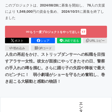
このプロジェクトは、
2024/08/28
に募集を開始し、
76
人の支援
により
1,549,000
円の資金を集め、
2024/10/31
に募集を終了し
ました
もう一度プロジェクトをやってほしい
17
ポスト
シェア
LINEで送る
URLコピー
埋め込み
QRコード
人生の再起をかけ、ストリップダンサーへの転職を目指
すアラサー女性。彼女が面接にやってきたその日、警察
の手入れの噂を掴む。さらに踊り子の失踪や降板で最大
のピンチに！ 弱小劇場がショーを守るため奮戦し、巻
き起こる大騒動と感動の物語！
エ
ン
タ