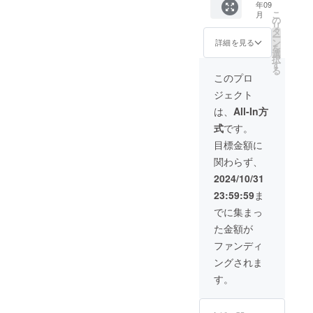
年09
ルスタ
ターA2
） 増
ちばん
こ
月
ンド1点
・初咲
ページ
の
長い
リ
・範田
里奈、
16p ・
タ
日」長
ー
紗々の
倖田李
メイキ
ン
編版の
詳細を見る
を
撮影時
梨、範
ング完
選
配信
択
のサイ
田紗々
全版の
す
（期間
る
ン入り
のダン
配信
限定1ヶ
このプロ
チェキ
スシー
（期間
月程
ジェクト
（画像
ン特別
限定1ヶ
度・ダ
は選べ
編集
月程
ウン
は、
All-In方
ませ
ムー
度・ダ
ロード
式
です。
ん） ・
ビー
ウン
不可）
オリジ
（期間
ロード
・お礼
目標金額に
ナルT
限定1
不可）
動画DL
関わらず、
シャツ
年、ダ
・来年
配信
（ver2
ウン
完成予
（期間
2024/10/31
） ・特
ロード
定の
限定1
23:59:59
ま
製パン
可）
「はな
年、ダ
フ
※「ダン
まる劇
ウン
でに集まっ
（ver2
スを
場のい
ロード
た金額が
） 増
もっと
ちばん
可）
ページ
見た
長い
ファンディ
16p ・
い」と
日」長
ングされま
メイキ
いう方
編版の
ング完
へ向け
配信
す。
全版の
た本編
（期間
配信
とは違
限定1ヶ
（期間
う編集
月程