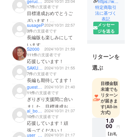
geruchan
2024/10/31 23:04
https://www.youtube.com/user/oveneyes
ストリップ文化を広め
17件
の支援者です
特定商取引
る、すばらしい映画に
法に基づく
目標達成おめでとうご
なりますことを願って
表記
ざいます！
メッセー
susageP
2024/10/31 22:57
います。
ささやかですが支援し
3件
の支援者です
ジを送る
ます。長編の完成楽し
長編版も楽しみにして
みです！
います。
S2000
2024/10/31 21:59
李梨さんダンスムー
111件
の支援者です
リターンを
ビーも楽しみ
応援しています！
選ぶ
SAKURAX515
2024/10/31 21:55
7件
の支援者です
長編も期待してます！
目標金額
guest75a49adc88e4
2024/10/31 21:40
未達でも
11件
の支援者です
リターン
ぎりぎり支援間に合い
が届きま
ました。目標達成おめ
す
(All-in
al_bo_cu
2024/10/31 21:37
方式)
でとうございます。
10件
の支援者です
1,0
応援しています！頑
00
円
張ってください！
【お礼
user_05fe14e8e684
2024/10/31 21:17