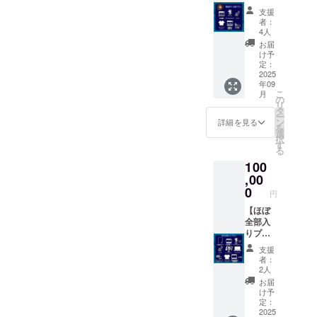
ン】 ・
へ向け
オリジ
（期間
支援
範田
た本編
ナルT
限定1
者：
紗々の
とは違
シャツ
4人
年、ダ
ダンス
う編集
（ver2
ウン
お届
シーン
の動画
） ・特
け予
ロード
特別編
・倖田
定：
製パン
可）
集ムー
2025
李梨の
フ
年09
ビー配
アクリ
（ver2
こ
月
信（期
ルスタ
の
） 増
リ
間限定1
ンド1点
タ
ページ
ー
年、ダ
・倖田
ン
16p ・
詳細を見る
を
ウン
李梨の
選
メイキ
択
ロード
撮影時
す
ング完
る
可）
のサイ
全版の
100
※「ダン
ン入り
配信
スを
,00
チェキ
（期間
もっと
（画像
0
限定1ヶ
円
見た
は選べ
月程
い」と
【ほぼ
ませ
度・ダ
いう方
全部入
ん） ・
ウン
へ向け
りプラ
オリジ
ロード
た本編
ン】 ・
ナルT
不可）
支援
とは違
このプ
シャツ
・来年
者：
う編集
ランだ
（ver2
完成予
2人
の動画
けの小
） ・特
定の
お届
・範田
道具の
製パン
「はな
け予
紗々の
レプリ
フ
定：
まる劇
アクリ
カポス
2025
（ver2
場のい