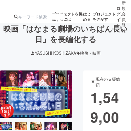
新
ロ
規
グ
会
プロジェクトを掲
はじ
プロジェクト
/
載するには
める
をさがす
イ
員
ン
登
映画「はなまる劇場のいちばん長い
録
日」を長編化する
人気のプロ
注目のリ
注目の新着プロ
募集終了が近いプ
もうすぐ公開
YASUSHI KOSHIZAKA
映像・映画
ジェクト
ターン
ジェクト
ロジェクト
されます
アート・写真
音楽
現在の支援総
額
1,54
テクノロジー・ガジェット
ゲーム・サ
9,00
映像・映画
書籍・雑誌
ビジネス・起業
チャレンジ