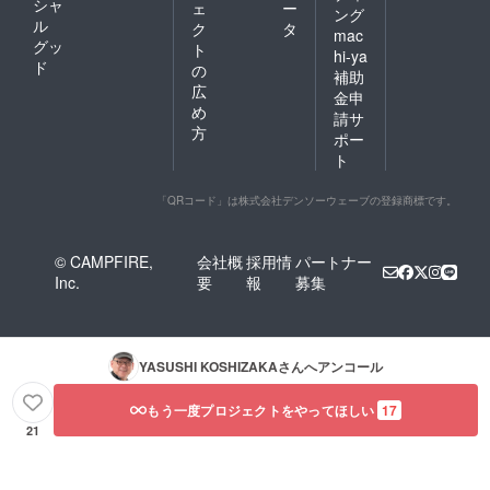
シャ
ェ
ー
ディン
ング
ル
グサ
ク
タ
mac
ポー
グッ
ト
hi-ya
ター」
ド
の
補助
として
広
金申
クレ
め
ジット
請サ
方
（支援
ポー
時に必
ト
ず備考
欄にご
希望の
「QRコード」は株式会社デンソーウェーブの登録商標です。
お名前
をご記
入くだ
© CAMPFIRE,
会社概
採用情
パートナー
さい。
Inc.
要
報
募集
記入が
ない場
合は
CAMPF
IREにて
YASUSHI KOSHIZAKA
さんへアンコール
使用さ
れてい
もう一度プロジェクトをやってほしい
17
るハン
ドル
21
ネーム
を使用
させて