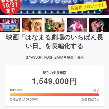
映画「はなまる劇場のいちばん長
い日」を長編化する
YASUSHI KOSHIZAKA
映像・映画
現在の支援総額
1,549,000
円
終了
154
%達成
目標金額
1,000,000
円
支援者数
76
人