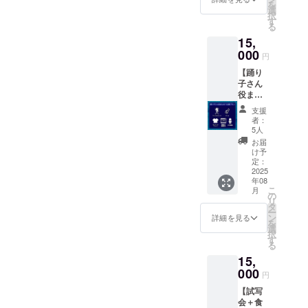
を
1ヶ月程
ドル
選
可）
択
度・ダ
ネーム
す
る
ウン
を使用
15,
ロード
させて
不可）
000
頂きま
円
・来年
すので
【踊り
完成予
ご了承
子さん
定の
くださ
役まと
「はな
い。ま
めて応
まる劇
た、あ
支援
援プラ
場のい
まりに
者：
ン】 ・
ちばん
長いお
5人
次の踊
長い
名前、
お届
り子さ
日」長
特定の
け予
ん役の
編版の
定：
人物を
アクリ
2025
配信
比喩す
年08
ルスタ
（期間
るお名
こ
月
ンド1点
限定1ヶ
の
前や公
リ
（初咲
月程
タ
序良俗
ー
里奈、
度・ダ
ン
に反す
詳細を見る
を
倖田李
ウン
選
るお名
択
梨、範
ロード
す
前は掲
る
田
不可）
載をお
15,
紗々、
・お礼
断りす
長谷川
000
動画DL
る事が
円
千紗、
配信
ござい
【試写
範田
（期間
ます、
会＋食
紗々と
限定1
ご注意