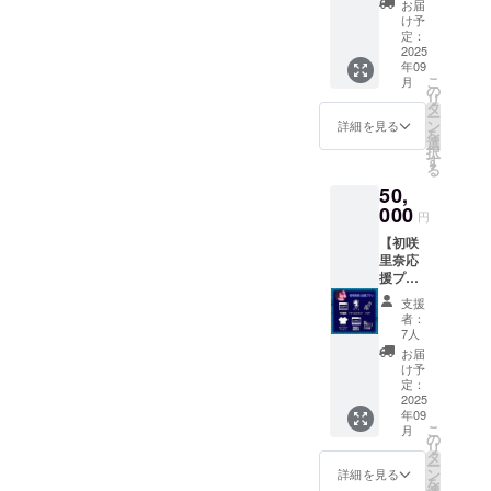
れてい
その場
お届
支援者
リルス
る山村
合はご
け予
が都合
タンド1
茜、運
定：
相談さ
により
点 ・長
2025
ばれる
せてい
参加で
年09
谷川千
山村茜
ただき
きない
こ
月
紗の撮
（前田
の
ます。
場合
リ
影時の
ばっ
タ
・お礼
は、完
ー
サイン
こー・
ン
動画DL
詳細を見る
成作品
を
入り
倖田李
選
配信
の動画
択
チェキ
梨・範
す
（期間
配信
る
（画像
田紗々
限定1
（期間
50,
は選べ
も写っ
年、ダ
限定1ヶ
ませ
000
てい
ウン
円
月、ダ
ん） ・
る）寝
ロード
ウン
【初咲
オリジ
ている
可）
ロード
里奈応
ナルT
小林麻
不可）
援プラ
シャツ
祐子
の視聴
ン】 ・
（ver2
計8種）
支援
権とメ
初咲里
） ・特
・メイ
者：
イン
奈のダ
製パン
キング
7人
キャス
ンス
フ
完全版
お届
トの
シーン
（ver2
の配信
け予
メッ
特別編
） 増
定：
（期間
セージ
集ムー
2025
ページ
限定1ヶ
入りス
年09
ビー配
16p ・
月程
チー
こ
月
信（期
メイキ
の
度・ダ
ル、監
リ
間限定1
ング完
タ
ウン
督が選
ー
年、ダ
全版の
ン
ロード
詳細を見る
ぶ面白
を
ウン
配信