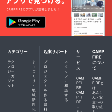
べませ
ん） ・
劇中の
アドリ
ブネタ
シーン
のノー
カット
動画配
信（期
間限定
1ヶ月程
度・ダ
カテゴリー
起案サポート
サ
CAMP
ウン
ー
FIRE
ロード
テク
ま
プ
ス
ビ
につい
不可）
ノロ
ち
ロ
タ
・先行
ス
て
試写会
ジー
づ
ジ
ッ
と食事
・ガ
く
ェ
フ
CAM
CAMP
会参加
ジェ
り
ク
に
（日時
PFI
FIREと
ット
・
ト
相
予定：
RE
は
地
を
談
2025年
CAM
あんし
8月の土
域
作
す
PFI
ん・安
日
活
る
る
RE
全への
2,3,9,10
性
資
,16,17,2
コ
取り組
化
料
3,24,30,
ミュ
み