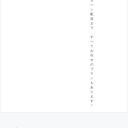
ー
ン
配
送
ま
で
、
す
べ
て
お
任
せ
の
プ
ラ
ン
も
あ
り
ま
す
！