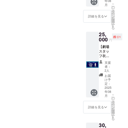
年08
をお届
イン
画像は
いちば
こ
月
け （備
キャス
の
選べま
ん長い
リ
考欄に
ト4名と
タ
せん、
日」長
ー
一般作
越坂監
ン
サイン
詳細を見る
編版の
を
希望か
督が参
選
のない
配信
択
R15希
加予定
す
ものが
（期間
る
望かを
です
ありま
限定1ヶ
25,
お書き
（ただ
す） ・
月程
残り1
くださ
000
し、倖
オリジ
円
度・ダ
い、一
田李梨
ナルT
ウン
【劇場
部サン
さんは
シャツ
ロード
スタッ
プルに
劇場ス
（ver2
不可）
フ衣装
なりま
ケ
） ・来
・お礼
プラ
す） ・
ジュー
年完成
支援
動画DL
ン】 ・
スチー
ルに
予定の
者：
配信
劇中使
ルデー
よって
2人
「はな
（期間
用のは
タ（今
参加で
まる劇
お届
限定1
なまる
回新撮
きない
け予
場のい
年、ダ
劇場の
分）、
定：
場合が
ちばん
ウン
ハッピ
2025
台本
ありま
長い
ロード
年08
の衣装
データ
す、ま
日」長
可）
こ
月
をお好
・オリ
の
た急病
編版の
リ
きな
ジナルT
タ
等によ
配信
ー
キャス
シャツ
ン
り参加
詳細を見る
（期間
を
ト1名の
・来年
選
できな
限定1ヶ
択
サイン
完成予
す
い方が
月程
る
を入れ
定の
出ても
度・ダ
30,
てお届
「はな
ご返金
ウン