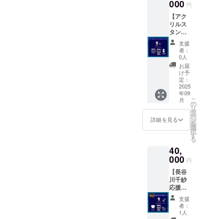
け（誰
000
まる劇
できま
ロード
円
が着た
場のい
せんの
不可）
【アク
ものか
ちばん
で、あ
・お礼
リルス
は指定
長い
らかじ
動画DL
タンド
できま
日」長
めご了
配信
フル
せん、
編版の
承くだ
（期間
支援
セット
帯はな
配信
さ
者：
限定1
プラ
い場合
（期間
0人
い）。
年、ダ
ン】 ・
があり
限定1ヶ
参加人
お届
ウン
踊り子
ます・
月程
け予
数が10
ロード
さん役
サイン
定：
度・ダ
人様未
可）
のアク
2025
の希望
ウン
満の場
年09
リルス
を備考
ロード
合は、
こ
月
タンド
欄にお
の
不可）
上映会
リ
フル
書きく
タ
・お礼
場にお
ー
セット
ださ
ン
動画DL
詳細を見る
いて立
を
（初咲
い）
選
配信
食パー
択
里奈、
※何らか
す
（期間
ティ形
る
倖田李
の事情
限定1
式、11
40,
梨、範
でサイ
年、ダ
名様以
田
000
ンがお
ウン
上の場
円
紗々、
入れで
ロード
合はお
【長谷
長谷川
きない
可）
店に移
川千紗
千紗、
キャス
動して
応援プ
範田
トがい
の食事
ラン】
紗々と
る場合
会とな
支援
・長谷
石田夏
があり
者：
りま
川千紗
希、倒
ます。
1人
す）ご
のアク