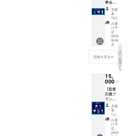
事会プ
石田夏
年、ダ
くださ
ラン】
希、倒
ウン
い、ま
支援
・先行
れてい
ロード
たロゴ
者：
試写会
る山村
可）
15人
等は掲
と食事
茜、運
載でき
お届
会参加
ばれる
け予
ませ
（日時
山村茜
定：
ん）※短
予定：
2025
（前田
編版の
年08
2025年
ばっ
前回ク
こ
月
8月の土
こー・
の
レジッ
リ
日
倖田李
タ
トも残
ー
2,3,9,10
梨・範
ン
詳細を見る
ります
を
,16,17,2
田紗々
選
ので、
択
3,24,30,
も写っ
す
前回同
る
31日の
ていま
じプラ
15,
いずれ
す）、
ンを選
か予
000
寝てい
んだ方
円
定・東
る小林
は別の
【監督
京都
麻祐
プラン
応援プ
内）
子 計8
をお勧
ラン】
（飲食
種から
めいた
・越坂
費を含
選べ
しま
支援
監督・
みま
る） ・
者：
す。 ・
プロ
す・交
撮影時
1人
来年完
デュー
通費は
のチェ
お届
成予定
スの過
ご負担
キ
け予
の「は
去作
くださ
定：
（キャ
なまる
DVD2枚
2025
い）メ
スト・
劇場の