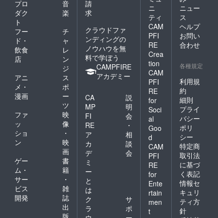
プロ
音
請
31日の
ニ
ニュー
いずれ
ダク
楽
求
ティ
ス
か予
ト
CAM
ヘルプ
定・東
クラウドファ
フー
チ
PFI
お問い
京都
ンディングの
ド・
ャ
内）
RE
合わせ
ノウハウを無
飲食
レ
（飲食
Crea
料で学ぼう
店
ン
費を含
tion
各種規定
CAMPFIRE
みま
ジ
CAM
す・交
アカデミー
アニ
ス
利用規
PFI
通費は
メ・
ポ
ご負担
約
RE
漫画
ー
CA
説
くださ
細則
for
ツ
い）※詳
MP
明
プライ
Soci
しくは
ファ
映
FI
会
バシー
al
【試写
ッ
像
RE
・
ポリ
Goo
会＋食
ショ
・
ア
相
シー
事会プ
d
ン
映
カ
談
ラン】
特定商
CAM
画
をご参
デ
会
取引法
PFI
照くだ
ゲー
書
ミ
に基づ
RE
さい ・
ム・
籍
ー
く表記
for
越坂監
サー
・
と
情報セ
Ente
督・プ
ビス
雑
は
ロ
キュリ
rtain
開発
誌
ク
サ
デュー
ティ方
men
出
スの過
ラ
ポ
針
t
去作
版
ウ
ー