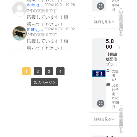
張ってください！
ちばん
2025
debugon1970
2024/10/31 19:28
年04
長い
こ
月
7件
の支援者です
日」短
の
リ
編版の
応援しています！頑
タ
ー
配信
ン
詳細を見る
張ってください！
を
（期間
選
mark_5093d7456d24
2024/10/31 19:02
択
限定申
す
る
7件
の支援者です
し込み
5,0
数日後
応援しています！頑
から視
00
円
張ってください！
聴可
【長編
能〜今
版配信
年11月
プラ
末日ま
ン】 ・
で・ダ
支援
1
2
3
4
来年完
ウン
者：
成予定
ロード
6人
次のページ
の「は
不可）
お届
なまる
・お礼
け予
劇場の
動画DL
定：
いちば
2025
配信
年08
ん長い
（期間
こ
月
日」長
限定1
の
リ
編版の
年、ダ
タ
ー
配信
ウン
ン
詳細を見る
を
（期間
ロード
選
択
限定1ヶ
可）
す
る
月程