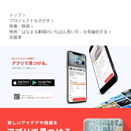
限定1
（前田
年、ダ
ばっ
ウン
こー・
トップ
>
ロード
倖田李
プロジェクトをさがす
>
可）
梨・範
映像・映画
>
田紗々
も写っ
映画「はなまる劇場のいちばん長い日」を長編化する
>
てい
支援者
る）寝
ている
小林麻
祐子
計8種）
・初咲
里奈、
倖田李
梨、範
田
紗々、
長谷川
千紗の
撮影時
のサイ
ン入り
チェキ4
点セッ
ト（画
像は選