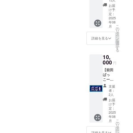
ジット
なまる
お届
に「ク
劇場の
け予
ラウド
いちば
定：
ファン
2025
ん長い
年08
ディン
日」短
こ
月
グサ
編版の
の
リ
ポー
配信
タ
ー
ター」
（期間
ン
詳細を見る
を
として
限定申
選
択
クレ
し込み
す
る
ジット
数日後
10,
（支援
から視
時に必
000
聴可
円
ず備考
能〜今
【前田
欄にご
年11月
ばっ
希望の
末日ま
こー応
お名前
で・ダ
援プラ
をご記
ウン
支援
ン】 ・
入くだ
ロード
者：
劇中の
さい。
不可）
2人
アドリ
記入が
・お礼
お届
ブネタ
ない場
動画DL
け予
シーン
合は
定：
配信
のノー
2025
CAMPF
（期間
年08
カット
IREにて
限定1
こ
月
動画配
使用さ
の
年、ダ
リ
信（期
れてい
タ
ウン
ー
間限定
るハン
ン
ロード
詳細を見る