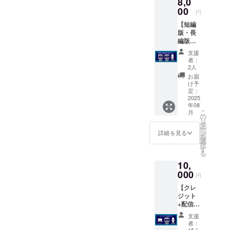
8,0
度・ダ
ウン
00
円
ロード
【短編
不可）
版・長
・お礼
編版両
動画DL
方配信
配信
支援
プラ
（期間
者：
ン】 ・
限定1
2人
来年完
年、ダ
お届
成予定
ウン
け予
の「は
ロード
定：
なまる
2025
可）
年08
劇場の
こ
月
いちば
の
リ
ん長い
タ
ー
日」長
ン
詳細を見る
を
編版の
選
択
配信
す
る
（期間
10,
限定1ヶ
月程
000
円
度・ダ
【クレ
ウン
ジット
ロード
+配信プ
不可）
ラン】
・完成
支援
・エン
してい
者：
ドクレ
る「は
15人