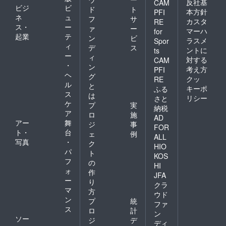
反社基
CAM
DVD2枚
ビジ
ビ
ド
ト
本方針
PFI
をお届
ネ
ュ
フ
サ
け （備
カスタ
RE
ス・
ー
ァ
ー
考欄に
マーハ
for
起業
テ
一般作
ン
ビ
ラスメ
Spor
希望か
ィ
デ
ス
ントに
ts
R15希
ー
ィ
対する
CAM
望かを
・
ン
考え方
お書き
PFI
ヘ
グ
くださ
クッ
RE
ル
い、一
と
キーポ
ふる
部サン
ス
は
リシー
さと
プルに
ケ
プ
実
納税
なりま
ア
ロ
施
AD
す） ・
アー
舞
ジ
事
スチー
FOR
ト・
台
ェ
例
ルデー
ALL
写真
・
タ（今
ク
HIO
回新撮
パ
ト
KOS
分）、
フ
の
HI
台本
ォ
作
データ
JFA
ー
り
・エン
クラ
マ
ドクレ
方
ウド
ジット
ン
プ
統
ファ
に「ク
ス
ロ
計
ン
ラウド
ソー
ジ
デ
ファン
ディ