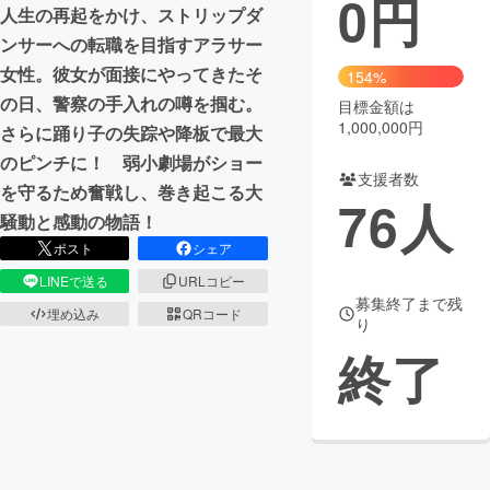
0
円
人生の再起をかけ、ストリップダ
まちづくり・地域活性化
ンサーへの転職を目指すアラサー
女性。彼女が面接にやってきたそ
154%
の日、警察の手入れの噂を掴む。
目標金額は
CAMPFIRE for Social Good
CAMPFIRE Creation
1,000,000円
さらに踊り子の失踪や降板で最大
CAMPFIREふるさと納税
machi-ya
コミュニティ
のピンチに！ 弱小劇場がショー
支援者数
を守るため奮戦し、巻き起こる大
76
人
騒動と感動の物語！
ポスト
シェア
LINEで送る
URLコピー
募集終了まで残
埋め込み
QRコード
り
終了