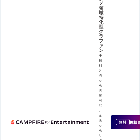
メ
領
域
特
化
型
ク
ラ
フ
ァ
ン
手
数
料
0
円
か
ら
実
施
可
能
。
企
画
掲載
無料
か
ら
リ
タ