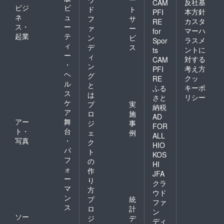
反社基
CAM
DVD2枚
ビジ
ビ
ド
ト
本方針
PFI
をお届
ネ
ュ
フ
サ
け （備
カスタ
RE
ス・
ー
ァ
ー
考欄に
マーハ
for
起業
テ
一般作
ン
ビ
ラスメ
Spor
希望か
ィ
デ
ス
ントに
ts
R15希
ー
ィ
対する
CAM
望かを
・
ン
考え方
お書き
PFI
ヘ
グ
くださ
クッ
RE
ル
い、一
と
キーポ
ふる
部サン
ス
は
リシー
さと
プルに
ケ
プ
実
納税
なりま
ア
ロ
施
AD
す） ・
アー
舞
ジ
事
スチー
FOR
ト・
台
ェ
例
ルデー
ALL
写真
・
タ（今
ク
HIO
回新撮
パ
ト
KOS
分）、
フ
の
HI
台本
ォ
作
データ
JFA
ー
り
・エン
クラ
マ
ドクレ
方
ウド
ジット
ン
プ
統
ファ
に「ク
ス
ロ
計
ン
ラウド
ソー
ジ
デ
ファン
ディ