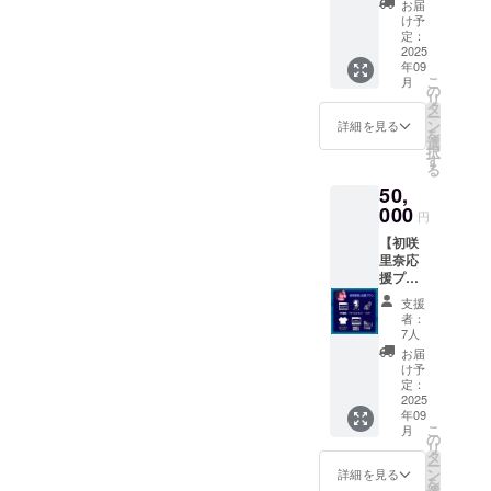
れてい
その場
お届
支援者
リルス
る山村
合はご
け予
が都合
タンド1
茜、運
定：
相談さ
により
点 ・長
2025
ばれる
せてい
参加で
年09
谷川千
山村茜
ただき
きない
こ
月
紗の撮
（前田
の
ます。
場合
リ
影時の
ばっ
タ
・お礼
は、完
ー
サイン
こー・
ン
動画DL
詳細を見る
成作品
を
入り
倖田李
選
配信
の動画
択
チェキ
梨・範
す
（期間
配信
る
（画像
田紗々
限定1
（期間
50,
は選べ
も写っ
年、ダ
限定1ヶ
ませ
000
てい
ウン
円
月、ダ
ん） ・
る）寝
ロード
ウン
【初咲
オリジ
ている
可）
ロード
里奈応
ナルT
小林麻
不可）
援プラ
シャツ
祐子
の視聴
ン】 ・
（ver2
計8種）
支援
権とメ
初咲里
） ・特
・メイ
者：
イン
奈のダ
製パン
キング
7人
キャス
ンス
フ
完全版
お届
トの
シーン
（ver2
の配信
け予
メッ
特別編
） 増
定：
（期間
セージ
集ムー
2025
ページ
限定1ヶ
入りス
年09
ビー配
16p ・
月程
チー
こ
月
信（期
メイキ
の
度・ダ
ル、監
リ
間限定1
ング完
タ
ウン
督が選
ー
年、ダ
全版の
ン
ロード
詳細を見る
ぶ面白
を
ウン
配信