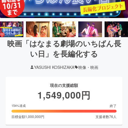
映画「はなまる劇場のいちばん長
い日」を長編化する
YASUSHI KOSHIZAKA
映像・映画
現在の支援総額
1,549,000
円
終了
154
%達成
目標金額
1,000,000
円
支援者数
76
人