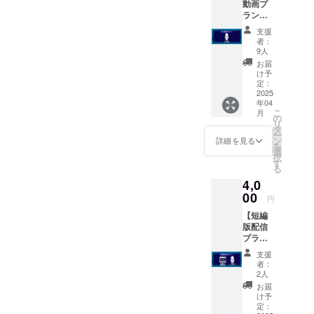
動画プ
ラン】
・お礼
支援
動画DL
者：
配信
9人
（期間
お届
限定1
け予
年、ダ
定：
ウン
2025
年04
ロード
こ
月
可）
の
リ
タ
ー
ン
詳細を見る
を
選
択
す
る
4,0
00
円
【短編
版配信
プラ
ン】 ・
支援
完成し
者：
ている
2人
「はな
お届
まる劇
け予
場のい
定：