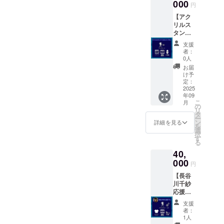
け（誰
000
まる劇
できま
ロード
円
が着た
場のい
せんの
不可）
【アク
ものか
ちばん
で、あ
・お礼
リルス
は指定
長い
らかじ
動画DL
タンド
できま
日」長
めご了
配信
フル
せん、
編版の
承くだ
（期間
支援
セット
帯はな
配信
さ
者：
限定1
プラ
い場合
（期間
0人
い）。
年、ダ
ン】 ・
があり
限定1ヶ
参加人
お届
ウン
踊り子
ます・
月程
け予
数が10
ロード
さん役
サイン
定：
度・ダ
人様未
可）
のアク
2025
の希望
ウン
満の場
年09
リルス
を備考
ロード
合は、
こ
月
タンド
欄にお
の
不可）
上映会
リ
フル
書きく
タ
・お礼
場にお
ー
セット
ださ
ン
動画DL
詳細を見る
いて立
を
（初咲
い）
選
配信
食パー
択
里奈、
※何らか
す
（期間
ティ形
る
倖田李
の事情
限定1
式、11
40,
梨、範
でサイ
年、ダ
名様以
田
000
ンがお
ウン
上の場
円
紗々、
入れで
ロード
合はお
【長谷
長谷川
きない
可）
店に移
川千紗
千紗、
キャス
動して
応援プ
範田
トがい
の食事
ラン】
紗々と
る場合
会とな
支援
・長谷
石田夏
があり
者：
りま
川千紗
希、倒
ます。
1人
す）ご
のアク