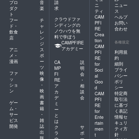
プロ
音
請
31日の
ニ
ニュー
いずれ
ダク
楽
求
ティ
ス
か予
ト
CAM
ヘルプ
定・東
クラウドファ
フー
チ
PFI
お問い
京都
ンディングの
ド・
ャ
内）
RE
合わせ
ノウハウを無
飲食
レ
（飲食
Crea
料で学ぼう
店
ン
費を含
tion
各種規定
CAMPFIRE
みま
ジ
CAM
す・交
アカデミー
アニ
ス
利用規
PFI
通費は
メ・
ポ
ご負担
約
RE
漫画
ー
CA
説
くださ
細則
for
ツ
い）※詳
MP
明
プライ
Soci
しくは
ファ
映
FI
会
バシー
al
【試写
ッ
像
RE
・
ポリ
Goo
会＋食
ショ
・
ア
相
シー
事会プ
d
ン
映
カ
談
ラン】
特定商
CAM
画
をご参
デ
会
取引法
PFI
照くだ
ゲー
書
ミ
に基づ
RE
さい ・
ム・
籍
ー
く表記
for
越坂監
サー
・
と
情報セ
Ente
督・プ
ビス
雑
は
ロ
キュリ
rtain
開発
誌
ク
サ
デュー
ティ方
men
出
スの過
ラ
ポ
針
t
去作
版
ウ
ー