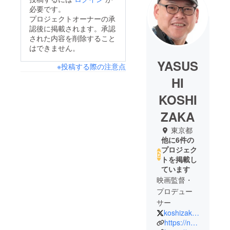
必要です。
プロジェクトオーナーの承
認後に掲載されます。承認
された内容を削除すること
はできません。
YASUS
※投稿する際の注意点
HI
KOSHI
ZAKA
東京都
他に6件の
プロジェク
トを掲載し
ています
映画監督・
プロデュー
サー
koshizaka3
https://note.com/koshiy