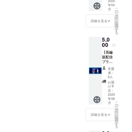
ちばん
2025
年04
長い
こ
月
日」短
の
リ
編版の
タ
ー
配信
ン
詳細を見る
を
（期間
選
択
限定申
す
る
し込み
5,0
数日後
から視
00
円
聴可
【長編
能〜今
版配信
年11月
プラ
末日ま
ン】 ・
で・ダ
支援
来年完
ウン
者：
成予定
ロード
6人
の「は
不可）
お届
なまる
・お礼
け予
劇場の
動画DL
定：
いちば
2025
配信
年08
ん長い
（期間
こ
月
日」長
限定1
の
リ
編版の
年、ダ
タ
ー
配信
ウン
ン
詳細を見る
を
（期間
ロード
選
択
限定1ヶ
可）
す
る
月程