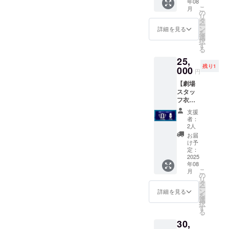
年08
をお届
イン
画像は
いちば
こ
月
け （備
キャス
の
選べま
ん長い
リ
考欄に
ト4名と
タ
せん、
日」長
ー
一般作
越坂監
ン
サイン
詳細を見る
編版の
を
希望か
督が参
選
のない
配信
択
R15希
加予定
す
ものが
（期間
る
望かを
です
ありま
限定1ヶ
25,
お書き
（ただ
す） ・
月程
残り1
くださ
000
し、倖
オリジ
円
度・ダ
い、一
田李梨
ナルT
ウン
【劇場
部サン
さんは
シャツ
ロード
スタッ
プルに
劇場ス
（ver2
不可）
フ衣装
なりま
ケ
） ・来
・お礼
プラ
す） ・
ジュー
年完成
支援
動画DL
ン】 ・
スチー
ルに
予定の
者：
配信
劇中使
ルデー
よって
2人
「はな
（期間
用のは
タ（今
参加で
まる劇
お届
限定1
なまる
回新撮
きない
け予
場のい
年、ダ
劇場の
分）、
定：
場合が
ちばん
ウン
ハッピ
2025
台本
ありま
長い
ロード
年08
の衣装
データ
す、ま
日」長
可）
こ
月
をお好
・オリ
の
た急病
編版の
リ
きな
ジナルT
タ
等によ
配信
ー
キャス
シャツ
ン
り参加
詳細を見る
（期間
を
ト1名の
・来年
選
できな
限定1ヶ
択
サイン
完成予
す
い方が
月程
る
を入れ
定の
出ても
度・ダ
30,
てお届
「はな
ご返金
ウン