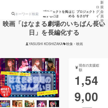
新
ロ
規
グ
会
プロジェクトを掲
はじ
プロジェクト
/
載するには
める
をさがす
イ
員
ン
登
映画「はなまる劇場のいちばん長い
録
日」を長編化する
人気のプロ
注目のリ
注目の新着プロ
募集終了が近いプ
もうすぐ公開
YASUSHI KOSHIZAKA
映像・映画
ジェクト
ターン
ジェクト
ロジェクト
されます
アート・写真
音楽
現在の支援総
額
1,54
テクノロジー・ガジェット
ゲーム・サ
9,00
映像・映画
書籍・雑誌
ビジネス・起業
チャレンジ