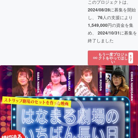
このプロジェクトは、
2024/08/28
に募集を開始
し、
76
人の支援により
1,549,000
円の資金を集
め、
2024/10/31
に募集を
終了しました
もう一度プロジェ
1
クトをやってほし
7
い