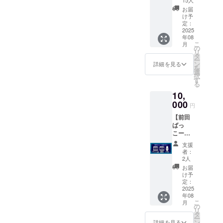
ジット
なまる
お届
に「ク
劇場の
け予
ラウド
いちば
定：
ファン
2025
ん長い
年08
ディン
日」短
こ
月
グサ
編版の
の
リ
ポー
配信
タ
ー
ター」
（期間
ン
詳細を見る
を
として
限定申
選
択
クレ
し込み
す
る
ジット
数日後
10,
（支援
から視
時に必
000
聴可
円
ず備考
能〜今
【前田
欄にご
年11月
ばっ
希望の
末日ま
こー応
お名前
で・ダ
援プラ
をご記
ウン
支援
ン】 ・
入くだ
ロード
者：
劇中の
さい。
不可）
2人
アドリ
記入が
・お礼
お届
ブネタ
ない場
動画DL
け予
シーン
合は
定：
配信
のノー
2025
CAMPF
（期間
年08
カット
IREにて
限定1
こ
月
動画配
使用さ
の
年、ダ
リ
信（期
れてい
タ
ウン
ー
間限定
るハン
ン
ロード
詳細を見る