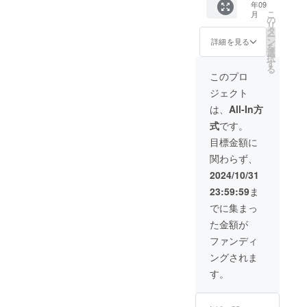
年09
ルスタ
ターA2
） 増
ちばん
こ
月
ンド1点
・初咲
ページ
の
長い
リ
・範田
里奈、
16p ・
タ
日」長
ー
紗々の
倖田李
メイキ
ン
編版の
詳細を見る
を
撮影時
梨、範
ング完
選
配信
択
のサイ
田紗々
全版の
す
（期間
る
ン入り
のダン
配信
限定1ヶ
このプロ
チェキ
スシー
（期間
月程
ジェクト
（画像
ン特別
限定1ヶ
度・ダ
は選べ
編集
月程
ウン
は、
All-In方
ませ
ムー
度・ダ
ロード
式
です。
ん） ・
ビー
ウン
不可）
オリジ
（期間
ロード
・お礼
目標金額に
ナルT
限定1
不可）
動画DL
関わらず、
シャツ
年、ダ
・来年
配信
（ver2
ウン
完成予
（期間
2024/10/31
） ・特
ロード
定の
限定1
23:59:59
ま
製パン
可）
「はな
年、ダ
フ
※「ダン
まる劇
ウン
でに集まっ
（ver2
スを
場のい
ロード
た金額が
） 増
もっと
ちばん
可）
ページ
見た
長い
ファンディ
16p ・
い」と
日」長
ングされま
メイキ
いう方
編版の
ング完
へ向け
配信
す。
全版の
た本編
（期間
配信
とは違
限定1ヶ
（期間
う編集
月程