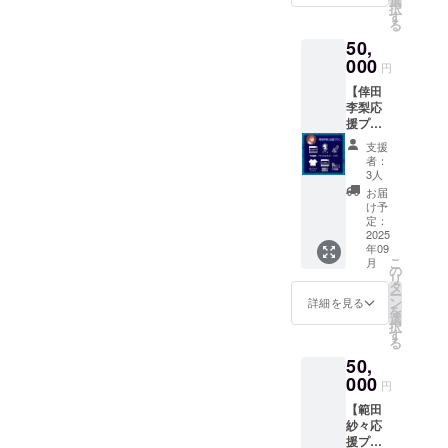
選
不可）
グッズ
択
ロード
（期間
す
・来年
をお届
る
可）
限定1ヶ
完成予
けしま
50,
※「ダン
月程
定の
す。 ・
スを
000
度・ダ
「はな
円
お礼動
もっと
ウン
まる劇
画DL配
【倖田
見た
ロード
場のい
信（期
李梨応
い」と
不可）
ちばん
間限定1
援プラ
いう方
・来年
長い
年、ダ
ン】 ・
へ向け
完成予
日」長
支援
ウン
倖田李
た本編
定の
編版の
者：
ロード
梨のダ
とは違
「はな
3人
配信
可）
ンス
う編集
まる劇
（期間
お届
シーン
の動画
場のい
け予
限定1ヶ
特別編
・初咲
定：
ちばん
月程
集ムー
2025
里奈の
長い
度・ダ
年09
ビー配
アクリ
日」長
ウン
こ
月
信（期
ルスタ
の
編版の
ロード
リ
間限定1
ンド1点
タ
配信
不可）
ー
年、ダ
・初咲
ン
（期間
詳細を見る
・お礼
を
ウン
里奈の
選
限定1ヶ
動画DL
択
ロード
撮影時
す
月程
配信
る
可）
のサイ
度・ダ
（期間
50,
※「ダン
ン入り
ウン
限定1
スを
000
チェキ
ロード
年、ダ
円
もっと
（画像
不可）
ウン
【範田
見た
は選べ
・お礼
ロード
紗々応
い」と
ませ
動画DL
可）
援プラ
いう方
ん） ・
配信