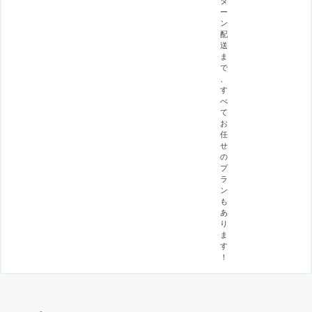
ー
ン
配
送
ま
で
、
す
べ
て
お
任
せ
の
プ
ラ
ン
も
あ
り
ま
す
！