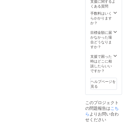
支援に関するよ
限定1ヶ
の動画
度・ダ
くある質問
月程
を3人
ウン
度・ダ
セット
ロード
手数料はいく
ウン
で ・踊
不可）
らかかります
ロード
り子さ
・お礼
か？
不可）
ん役の
動画DL
・来年
アクリ
配信
目標金額に届
完成予
ルスタ
（期間
かなかった場
定の
ンドフ
限定1
合どうなりま
「はな
ルセッ
年、ダ
すか？
まる劇
ト（初
ウン
場のい
咲里
ロード
支援で困った
ちばん
奈、倖
可）
時はどこに相
長い
田李
談したらいい
日」長
梨、範
ですか？
編版の
田
配信
紗々、
ヘルプページを
（期間
長谷川
見る
限定1ヶ
千紗、
月程
範田
度・ダ
紗々と
このプロジェクト
ウン
石田夏
の問題報告は
こち
ロード
希、倒
不可）
れてい
ら
よりお問い合わ
・お礼
る山村
せください
動画DL
茜、運
配信
ばれる
（期間
山村茜