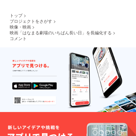
限定1
（前田
年、ダ
ばっ
ウン
こー・
トップ
>
ロード
倖田李
プロジェクトをさがす
>
可）
梨・範
映像・映画
>
田紗々
も写っ
映画「はなまる劇場のいちばん長い日」を長編化する
>
てい
コメント
る）寝
ている
小林麻
祐子
計8種）
・初咲
里奈、
倖田李
梨、範
田
紗々、
長谷川
千紗の
撮影時
のサイ
ン入り
チェキ4
点セッ
ト（画
像は選