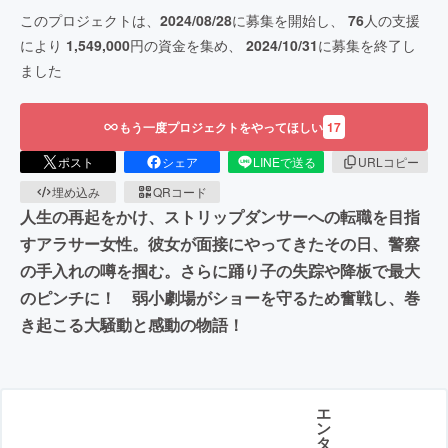
このプロジェクトは、
2024/08/28
に募集を開始し、
76
人の支援
により
1,549,000
円の資金を集め、
2024/10/31
に募集を終了し
ました
もう一度プロジェクトをやってほしい
17
ポスト
シェア
LINEで送る
URLコピー
埋め込み
QRコード
人生の再起をかけ、ストリップダンサーへの転職を目指
すアラサー女性。彼女が面接にやってきたその日、警察
の手入れの噂を掴む。さらに踊り子の失踪や降板で最大
のピンチに！ 弱小劇場がショーを守るため奮戦し、巻
き起こる大騒動と感動の物語！
エ
ン
タ