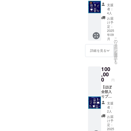
ン】 ・
へ向け
オリジ
（期間
支援
範田
た本編
ナルT
限定1
者：
紗々の
とは違
シャツ
4人
年、ダ
ダンス
う編集
（ver2
ウン
お届
シーン
の動画
） ・特
け予
ロード
特別編
・倖田
定：
製パン
可）
集ムー
2025
李梨の
フ
年09
ビー配
アクリ
（ver2
こ
月
信（期
ルスタ
の
） 増
リ
間限定1
ンド1点
タ
ページ
ー
年、ダ
・倖田
ン
16p ・
詳細を見る
を
ウン
李梨の
選
メイキ
択
ロード
撮影時
す
ング完
る
可）
のサイ
全版の
100
※「ダン
ン入り
配信
スを
,00
チェキ
（期間
もっと
（画像
0
限定1ヶ
円
見た
は選べ
月程
い」と
【ほぼ
ませ
度・ダ
いう方
全部入
ん） ・
ウン
へ向け
りプラ
オリジ
ロード
た本編
ン】 ・
ナルT
不可）
支援
とは違
このプ
シャツ
・来年
者：
う編集
ランだ
（ver2
完成予
2人
の動画
けの小
） ・特
定の
お届
・範田
道具の
製パン
「はな
け予
紗々の
レプリ
フ
定：
まる劇
アクリ
カポス
2025
（ver2
場のい