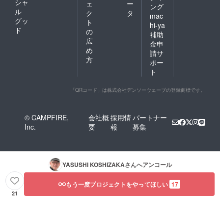
シャ
ェ
ー
ディン
ング
ル
グサ
ク
タ
mac
ポー
グッ
ト
hi-ya
ター」
ド
の
補助
として
広
金申
クレ
め
ジット
請サ
方
（支援
ポー
時に必
ト
ず備考
欄にご
希望の
「QRコード」は株式会社デンソーウェーブの登録商標です。
お名前
をご記
入くだ
© CAMPFIRE,
会社概
採用情
パートナー
さい。
Inc.
要
報
募集
記入が
ない場
合は
CAMPF
IREにて
YASUSHI KOSHIZAKA
さんへアンコール
使用さ
れてい
もう一度プロジェクトをやってほしい
17
るハン
ドル
21
ネーム
を使用
させて