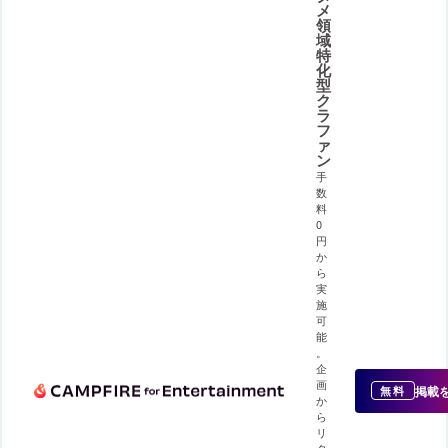
メ
領
域
特
化
型
ク
ラ
フ
ァ
ン
手
数
料
0
円
か
ら
実
施
可
能
。
企
画
掲載
無料
か
ら
リ
タ