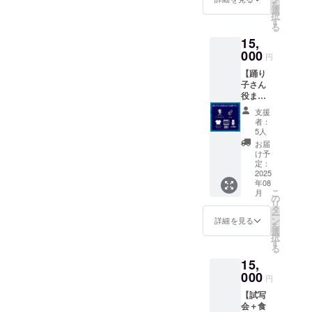
を
1ヶ月程
ドル
選
可）
択
度・ダ
ネーム
す
る
ウン
を使用
15,
ロード
させて
不可）
000
頂きま
円
・来年
すので
【踊り
完成予
ご了承
子さん
定の
くださ
役まと
「はな
い。ま
めて応
まる劇
た、あ
支援
援プラ
場のい
まりに
者：
ン】 ・
ちばん
長いお
5人
次の踊
長い
名前、
お届
り子さ
日」長
特定の
け予
ん役の
編版の
定：
人物を
アクリ
2025
配信
比喩す
年08
ルスタ
（期間
るお名
こ
月
ンド1点
限定1ヶ
の
前や公
リ
（初咲
月程
タ
序良俗
ー
里奈、
度・ダ
ン
に反す
詳細を見る
を
倖田李
ウン
選
るお名
択
梨、範
ロード
す
前は掲
る
田
不可）
載をお
15,
紗々、
・お礼
断りす
長谷川
000
動画DL
る事が
円
千紗、
配信
ござい
【試写
範田
（期間
ます、
会＋食
紗々と
限定1
ご注意