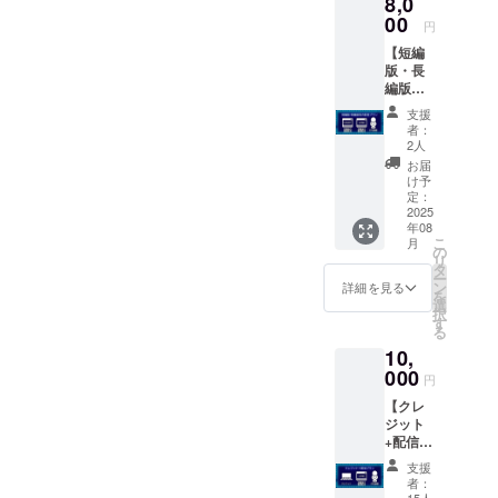
8,0
度・ダ
ウン
00
円
ロード
【短編
不可）
版・長
・お礼
編版両
動画DL
方配信
配信
支援
プラ
（期間
者：
ン】 ・
限定1
2人
来年完
年、ダ
お届
成予定
ウン
け予
の「は
ロード
定：
なまる
2025
可）
年08
劇場の
こ
月
いちば
の
リ
ん長い
タ
ー
日」長
ン
詳細を見る
を
編版の
選
択
配信
す
る
（期間
10,
限定1ヶ
月程
000
円
度・ダ
【クレ
ウン
ジット
ロード
+配信プ
不可）
ラン】
・完成
支援
・エン
してい
者：
ドクレ
る「は
15人