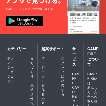
べませ
ん） ・
劇中の
アドリ
ブネタ
シーン
のノー
カット
動画配
信（期
間限定
1ヶ月程
度・ダ
カテゴリー
起案サポート
サ
CAMP
ウン
ー
FIRE
ロード
テク
ま
プ
ス
ビ
につい
不可）
ノロ
ち
ロ
タ
・先行
ス
て
試写会
ジー
づ
ジ
ッ
と食事
・ガ
く
ェ
フ
CAM
CAMP
会参加
ジェ
り
ク
に
（日時
PFI
FIREと
ット
・
ト
相
予定：
RE
は
地
を
談
2025年
CAM
あんし
8月の土
域
作
す
PFI
ん・安
日
活
る
る
RE
全への
2,3,9,10
性
資
,16,17,2
コ
取り組
化
料
3,24,30,
ミュ
み