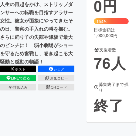
0
円
人生の再起をかけ、ストリップダ
まちづくり・地域活性化
ンサーへの転職を目指すアラサー
女性。彼女が面接にやってきたそ
154%
の日、警察の手入れの噂を掴む。
目標金額は
CAMPFIRE for Social Good
CAMPFIRE Creation
1,000,000円
さらに踊り子の失踪や降板で最大
CAMPFIREふるさと納税
machi-ya
コミュニティ
のピンチに！ 弱小劇場がショー
支援者数
を守るため奮戦し、巻き起こる大
76
人
騒動と感動の物語！
ポスト
シェア
LINEで送る
URLコピー
募集終了まで残
埋め込み
QRコード
り
終了