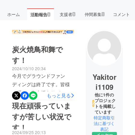
ホーム
支援者
仲間募集
コメント
活動報告
5
1
5
炭火焼鳥和舞で
す！
2024/10/10 20:34
Yakitor
今月でグラウンドファン
ディングは終了です。皆様
i1109
の暖かい御支援ありがとう
他に1件の
もっと見る
プロジェク
ございました！目標金額に
現在頑張っていま
トを掲載し
は程遠いですが、これも叱
ています
すが苦しい状況で
特定商取引
咤激励と捉え、頑張って当
法に基づく
す！
店の味をまだまだ広めれる
表記
2024/09/25 20:13
ように頑張って参ります！
メッセー