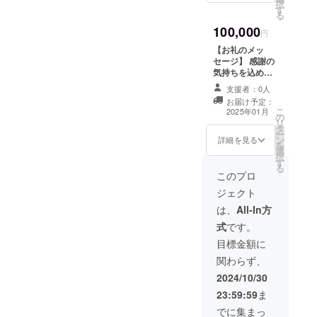
択
す
料！ 注意事項
26日迄
る
一人分です。 有
100,000
効期限2025年6
円
月31日迄
【お礼のメッ
セージ】 感謝の
気持ちを込め
て、お礼のメッ
支援者：0人
セージをお送り
お届け予定：
します。 企業様
こ
2025年01月
の
用 貸切1日権利
リ
タ
注意事項 予約
ー
ン
は１ヶ月前迄 有
詳細を見る
を
選
効期限2025年12
択
す
月26日迄
る
このプロ
ジェクト
は、
All-In方
式
です。
目標金額に
関わらず、
2024/10/30
23:59:59
ま
でに集まっ