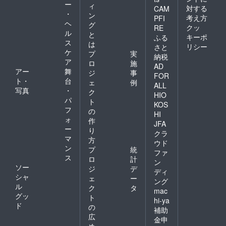
ー
ィ
対する
CAM
・
ン
考え方
PFI
ヘ
グ
クッ
RE
ル
と
キーポ
ふる
ス
は
リシー
さと
ケ
プ
実
納税
ア
ロ
施
AD
アー
舞
ジ
事
FOR
ト・
台
ェ
例
ALL
写真
・
ク
HIO
パ
ト
KOS
フ
の
HI
ォ
作
JFA
ー
り
クラ
マ
方
ウド
ン
プ
統
ファ
ス
ロ
計
ン
ソー
ジ
デ
ディ
シャ
ェ
ー
ング
ル
ク
タ
mac
グッ
ト
hi-ya
ド
の
補助
広
金申
め