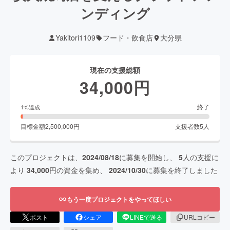
ンディング
Yakitori1109
フード・飲食店
大分県
現在の支援総額
34,000
円
終了
1
%達成
目標金額
2,500,000
円
支援者数
5
人
このプロジェクトは、
2024/08/18
に募集を開始し、
5
人の支援に
より
34,000
円の資金を集め、
2024/10/30
に募集を終了しました
もう一度プロジェクトをやってほしい
ポスト
シェア
LINEで送る
URLコピー