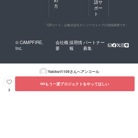
請サ
方
ポー
ト
「QRコード」は株式会社デンソーウェーブの登録商標です。
© CAMPFIRE,
会社概
採用情
パートナー
Inc.
要
報
募集
Yakitori1109
さんへアンコール
もう一度プロジェクトをやってほしい
2