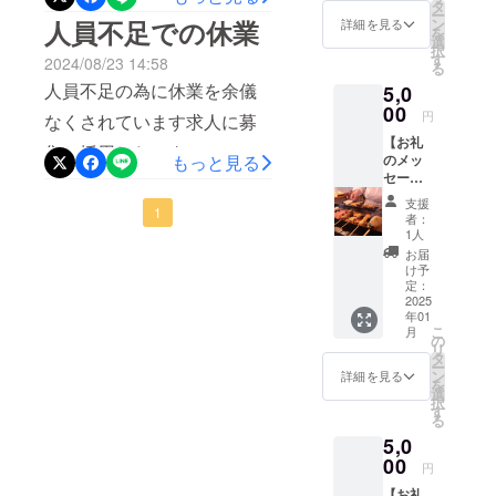
タ
10%割引 ・注意
ー
休業もしていたので運転資
ン
人員不足での休業
事項：コースは
詳細を見る
を
選
含まない。 有効
金に不安があります。皆様
択
す
期限25年6月30
2024/08/23 14:58
る
の御支援宜しくお願い致し
日迄
人員不足の為に休業を余儀
5,0
ます！
00
円
なくされています求人に募
【お礼
集と採用したスタッフの教
もっと見る
のメッ
セー
育等の間営業が出来ないの
ジ】 感
支援
で御支援頂けますと助かり
1
謝の気
者：
持ちを
1人
ます！！
込め
お届
て、お
け予
礼の
定：
メッ
2025
年01
セージ
こ
月
をお送
の
リ
りしま
タ
ー
す。
ン
詳細を見る
を
【その
選
択
他】 御
す
る
来店時
5,0
・詳
細：お
00
円
会計か
【お礼
ら10%