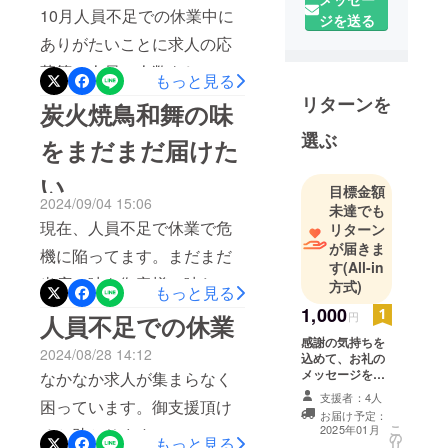
10月人員不足での休業中に
ジを送る
御支援をして下さった方を
ありがたいことに求人の応
裏切らないお店を作ってい
募等で人員の人数をしっか
もっと見る
きます！また、残り少ない
り揃えれました！しかし、
リターンを
炭火焼鳥和舞の味
日数ですが、少しでも御支
アルバイト未経験等、新人
選ぶ
援を頂けたら幸いです！
をまだまだ届けた
さんですので通常のオペ
い
レーションはまだまだで
目標金額
2024/09/04 15:06
未達でも
す。提供スピード等や接客
現在、人員不足で休業で危
リターン
で御客様には御迷惑をおか
が届きま
機に陥ってます。まだまだ
けするかもしれませんが、
す
(All-in
当店の味を御客様に味わっ
方式)
もっと見る
しっかりと教育をして通常
て欲しいのですが、御客様
1,000
円
人員不足での休業
営業が出来るように日々精
は増えて順調だったのに人
感謝の気持ちを
進していきますので、これ
2024/08/28 14:12
込めて、お礼の
員不足で閉店は悔しくてな
メッセージをお
なかなか求人が集まらなく
からも炭火焼鳥和舞を宜し
送りします。
んとか避けたいので御支援
支援者：4人
困っています。御支援頂け
くお願い致します！！新人
【その他】 御来
お届け予定：
頂けたら幸いです！
店時 ・詳細：1
こ
2025年01月
ると助かります！
教育等で人件費が上がり、
の
回のお会計から
もっと見る
リ