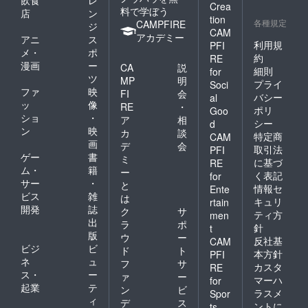
Crea
料で学ぼう
店
ン
tion
各種規定
CAMPFIRE
ジ
CAM
アカデミー
アニ
ス
利用規
PFI
メ・
ポ
約
RE
漫画
ー
CA
説
細則
for
ツ
MP
明
プライ
Soci
ファ
映
FI
会
バシー
al
ッ
像
RE
・
ポリ
Goo
ショ
・
ア
相
シー
d
ン
映
カ
談
特定商
CAM
画
デ
会
取引法
PFI
ゲー
書
ミ
に基づ
RE
ム・
籍
ー
く表記
for
サー
・
と
情報セ
Ente
ビス
雑
は
キュリ
rtain
開発
誌
ク
サ
ティ方
men
出
ラ
ポ
針
t
版
ウ
ー
反社基
CAM
ビジ
ビ
ド
ト
本方針
PFI
ネ
ュ
フ
サ
カスタ
RE
ス・
ー
ァ
ー
マーハ
for
起業
テ
ン
ビ
ラスメ
Spor
ィ
デ
ス
ントに
ts