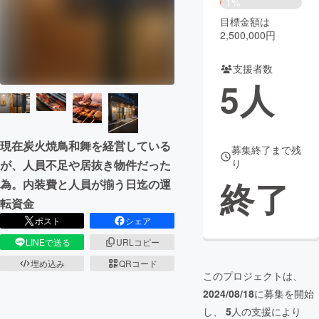
1%
目標金額は
まちづくり・地域活性化
2,500,000円
支援者数
CAMPFIRE for Social Good
CAMPFIRE Creation
5
人
CAMPFIREふるさと納税
machi-ya
コミュニティ
現在炭火焼鳥和舞を経営している
募集終了まで残
り
が、人員不足や居抜き物件だった
終了
為。内装費と人員が揃う日迄の運
転資金
ポスト
シェア
LINEで送る
URLコピー
埋め込み
QRコード
このプロジェクトは、
2024/08/18
に募集を開始
し、
5
人の支援により