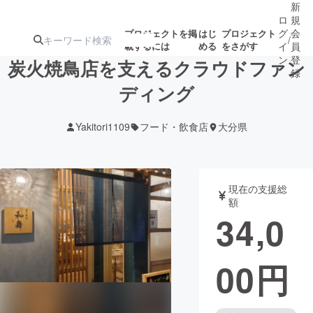
新
ロ
規
グ
会
プロジェクトを掲
はじ
プロジェクト
/
載するには
める
をさがす
イ
員
ン
登
炭火焼鳥店を支えるクラウドファン
録
ディング
人気のプロ
注目のリ
注目の新着プロ
募集終了が近いプ
もうすぐ公開
Yakitori1109
フード・飲食店
大分県
ジェクト
ターン
ジェクト
ロジェクト
されます
アート・写真
音楽
現在の支援総
額
34,0
テクノロジー・ガジェット
ゲーム・サ
00
円
映像・映画
書籍・雑誌
ビジネス・起業
チャレンジ