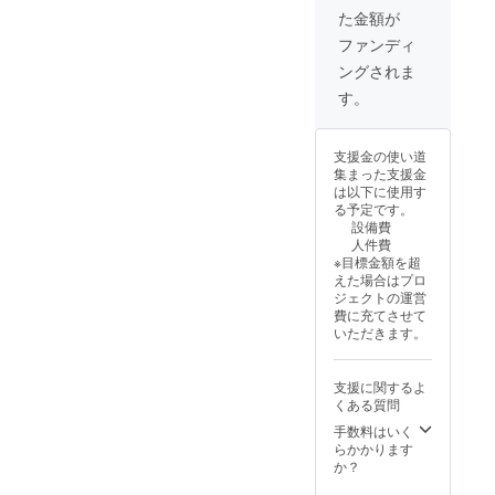
た金額が
ファンディ
ングされま
す。
支援金の使い道
集まった支援金
は以下に使用す
る予定です。
設備費
人件費
※目標金額を超
えた場合はプロ
ジェクトの運営
費に充てさせて
いただきます。
支援に関するよ
くある質問
手数料はいく
らかかります
か？