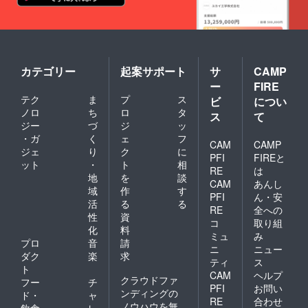
カテゴリー
起案サポート
サ
CAMP
ー
FIRE
テク
ま
プ
ス
ビ
につい
ノロ
ち
ロ
タ
ス
て
ジー
づ
ジ
ッ
・ガ
く
ェ
フ
CAM
CAMP
ジェ
り
ク
に
PFI
FIREと
ット
・
ト
相
RE
は
地
を
談
CAM
あんし
域
作
す
PFI
ん・安
活
る
る
RE
全への
性
資
コ
取り組
化
料
ミュ
み
プロ
音
請
ニ
ニュー
ダク
楽
求
ティ
ス
ト
CAM
ヘルプ
クラウドファ
フー
チ
PFI
お問い
ンディングの
ド・
ャ
RE
合わせ
ノウハウを無
飲食
レ