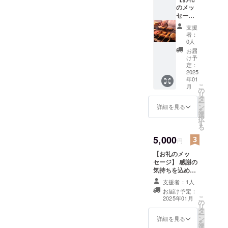
のメッ
割引 ・
セー
注意事
ジ】 感
項：
支援
謝の気
コース
者：
持ちを
は含ま
0人
込め
ない。
お届
て、お
有効期
け予
礼の
限25年3
定：
メッ
2025
月31日
年01
セージ
迄
こ
月
をお送
の
リ
りしま
タ
ー
す。 遠
ン
詳細を見る
を
方様用
選
択
御来店
す
る
時詳
細 1回
5,000
円
のお会
【お礼のメッ
計から
セージ】 感謝の
10%割
気持ちを込め
引 注意
て、お礼のメッ
事項
支援者：1人
セージをお送り
コース
お届け予定：
します。 御来店
は含ま
こ
2025年01月
の
時 詳細 人気
ない。
リ
タ
店主おまかせ盛
有効期
ー
ン
り14種と最初の
限2025
詳細を見る
を
選
ドリンクが無
年12月