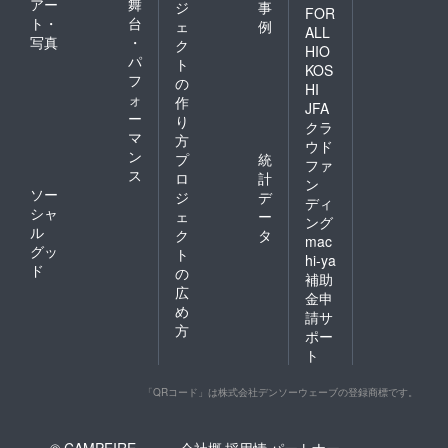
アー
舞
ジ
事
FOR
ト・
台
ェ
例
ALL
写真
・
ク
HIO
パ
ト
KOS
フ
の
HI
ォ
作
JFA
ー
り
クラ
マ
方
ウド
ン
プ
統
ファ
ス
ロ
計
ン
ソー
ジ
デ
ディ
シャ
ェ
ー
ング
ル
ク
タ
mac
グッ
ト
hi-ya
ド
の
補助
広
金申
め
請サ
方
ポー
ト
「QRコード」は株式会社デンソーウェーブの登録商標です。