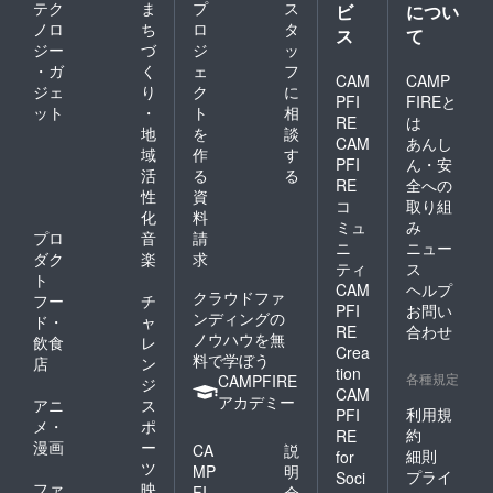
テク
ま
プ
ス
ビ
につい
ノロ
ち
ロ
タ
ス
て
ジー
づ
ジ
ッ
・ガ
く
ェ
フ
CAM
CAMP
ジェ
り
ク
に
PFI
FIREと
ット
・
ト
相
RE
は
地
を
談
CAM
あんし
域
作
す
PFI
ん・安
活
る
る
RE
全への
性
資
コ
取り組
化
料
ミュ
み
プロ
音
請
ニ
ニュー
ダク
楽
求
ティ
ス
ト
CAM
ヘルプ
クラウドファ
フー
チ
PFI
お問い
ンディングの
ド・
ャ
RE
合わせ
ノウハウを無
飲食
レ
Crea
料で学ぼう
店
ン
tion
各種規定
CAMPFIRE
ジ
CAM
アカデミー
アニ
ス
利用規
PFI
メ・
ポ
約
RE
漫画
ー
CA
説
細則
for
ツ
MP
明
プライ
Soci
ファ
映
FI
会