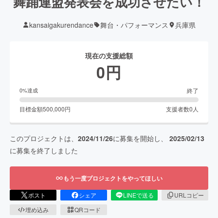
舞踊連盟発表会を成功させたい！
kansaigakurendance
舞台・パフォーマンス
兵庫県
現在の支援総額
0
円
終了
0
%達成
目標金額
500,000
円
支援者数
0
人
このプロジェクトは、
2024/11/26
に募集を開始し、
2025/02/13
に募集を終了しました
もう一度プロジェクトをやってほしい
ポスト
シェア
LINEで送る
URLコピー
埋め込み
QRコード