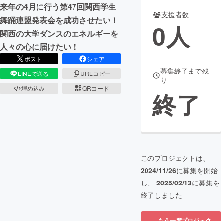
来年の4月に行う第47回関西学生
支援者数
まちづくり・地域活性化
舞踊連盟発表会を成功させたい！
0
人
関西の大学ダンスのエネルギーを
人々の心に届けたい！
CAMPFIRE for Social Good
CAMPFIRE Creation
ポスト
シェア
CAMPFIREふるさと納税
machi-ya
コミュニティ
募集終了まで残
LINEで送る
URLコピー
り
埋め込み
QRコード
終了
このプロジェクトは、
2024/11/26
に募集を開始
し、
2025/02/13
に募集を
終了しました
もう一度プロジェク