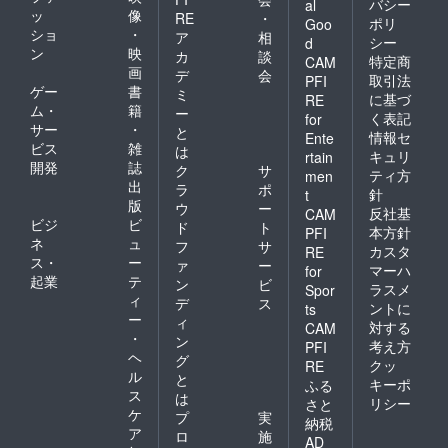
バシー
al
ッ
像
RE
・
ポリ
Goo
ショ
・
ア
相
シー
d
ン
映
カ
談
特定商
CAM
画
デ
会
取引法
PFI
ゲー
書
ミ
に基づ
RE
ム・
籍
ー
く表記
for
サー
・
と
情報セ
Ente
ビス
雑
は
キュリ
rtain
開発
誌
ク
サ
ティ方
men
出
ラ
ポ
針
t
版
ウ
ー
反社基
CAM
ビジ
ビ
ド
ト
本方針
PFI
ネ
ュ
フ
サ
カスタ
RE
ス・
ー
ァ
ー
マーハ
for
起業
テ
ン
ビ
ラスメ
Spor
ィ
デ
ス
ントに
ts
ー
ィ
対する
CAM
・
ン
考え方
PFI
ヘ
グ
クッ
RE
ル
と
キーポ
ふる
ス
は
リシー
さと
ケ
プ
実
納税
ア
ロ
施
AD