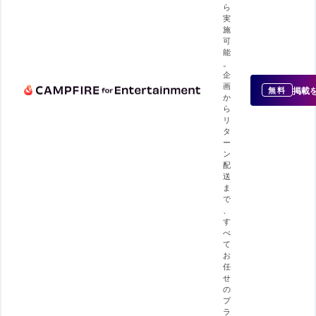
ら
実
施
可
能
。
企
画
掲載
無料
か
ら
リ
タ
ー
ン
配
送
ま
で
、
す
べ
て
お
任
せ
の
プ
ラ