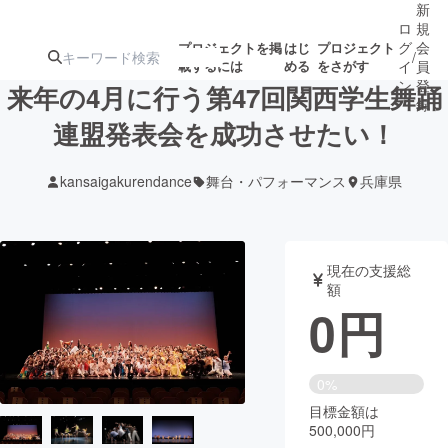
新
ロ
規
グ
会
プロジェクトを掲
はじ
プロジェクト
/
載するには
める
をさがす
イ
員
ン
登
来年の4月に行う第47回関西学生舞踊
録
連盟発表会を成功させたい！
人気のプロ
注目のリ
注目の新着プロ
募集終了が近いプ
もうすぐ公開
kansaigakurendance
舞台・パフォーマンス
兵庫県
ジェクト
ターン
ジェクト
ロジェクト
されます
アート・写真
音楽
現在の支援総
額
0
円
テクノロジー・ガジェット
ゲーム・サ
映像・映画
書籍・雑誌
0%
目標金額は
500,000円
ビジネス・起業
チャレンジ