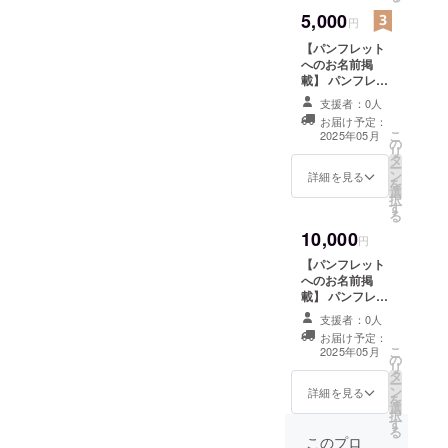
西学生舞踊連盟
5,000
公式インスタグ
円
ラムへのお名前
【パンフレット
掲載】 公式イン
へのお名前掲
スタグラムに、
載】 パンフレッ
支援者様のお名
トに、支援者様
前（ニックネー
支援者：0人
のお名前（ニッ
ム）を掲載しま
お届け予定：
クネーム）を掲
す。 ・支援時、
こ
2025年05月
の
載します。 ・支
必ず備考欄に希
リ
タ
援時、必ず備考
望されるお名前
ー
ン
欄に希望される
詳細を見る
をご記入くださ
を
選
お名前をご記入
い。 【お礼の
択
す
ください。 【公
メッセージ】 感
る
式インスタグラ
謝の気持ちを込
10,000
ムへのお名前掲
円
めて、お礼の
載】 公式インス
メッセージをお
【パンフレット
タグラムに、支
送りします。
へのお名前掲
援者様のお名前
【関西学生舞踊
載】 パンフレッ
（ニックネー
連盟発表会チ
トに、支援者様
ム）を掲載しま
支援者：0人
ケット】 関西学
のお名前（ニッ
す。 ・支援時、
お届け予定：
生舞踊連盟発表
クネーム）を掲
こ
必ず備考欄に希
2025年05月
会チケット1枚
の
載します。 ・支
リ
望されるお名前
・公演当日の受
タ
援時、必ず備考
ー
をご記入くださ
付にてスタッフ
ン
欄に希望される
詳細を見る
を
い。 【お礼の
にクラウドファ
選
お名前をご記入
択
メッセージ】 感
ンディングで支
す
ください。 【公
る
謝の気持ちを込
援をした旨をお
式インスタグラ
このプロ