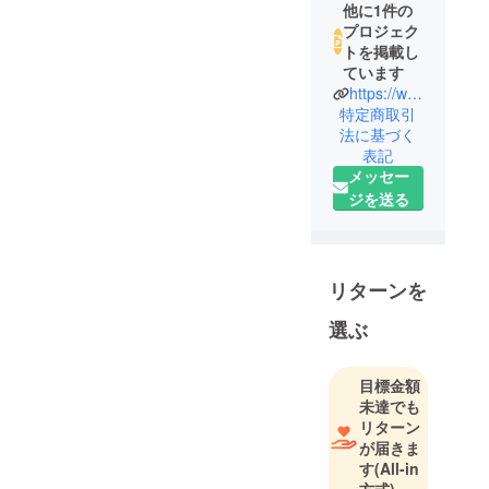
他に1件の
プロジェク
トを掲載し
ています
https://www.instagram.com/gakuren_kansai?igsh=MW15MjlvdHQ0Z2F5dw==
特定商取引
法に基づく
表記
メッセー
ジを送る
リターンを
選ぶ
目標金額
未達でも
リターン
が届きま
す
(All-in