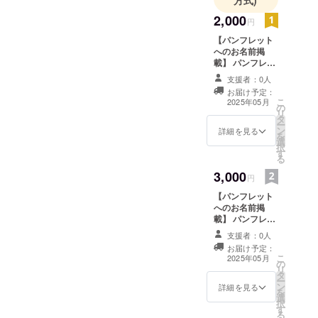
方式)
2,000
円
【パンフレット
へのお名前掲
載】 パンフレッ
トに、支援者様
支援者：0人
のお名前（ニッ
お届け予定：
クネーム）を掲
こ
2025年05月
の
載します。 ・支
リ
タ
援時、必ず備考
ー
ン
欄に希望される
詳細を見る
を
選
お名前をご記入
択
す
ください。 【お
る
礼のメッセージ
3,000
カード】 感謝の
円
気持ちを込め
【パンフレット
て、お礼のメッ
へのお名前掲
セージをお送り
載】 パンフレッ
します。
トに、支援者様
支援者：0人
のお名前（ニッ
お届け予定：
クネーム）を掲
こ
2025年05月
の
載します。 ・支
リ
タ
援時、必ず備考
ー
ン
欄に希望される
詳細を見る
を
選
お名前をご記入
択
す
ください。 【関
る