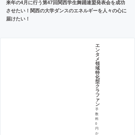
来年の4月に行う第47回関西学生舞踊連盟発表会を成功
させたい！関西の大学ダンスのエネルギーを人々の心に
届けたい！
エ
ン
タ
メ
領
域
特
化
型
ク
ラ
フ
ァ
ン
手
数
料
0
円
か