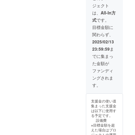
めて、お礼の
声掛けくださ
ムへのお名前掲
メッセージをお
ジェクト
い。 ・備考欄に
載】 公式インス
送りします。
チケットが「必
タグラムに、支
は、
All-In方
【関西学生舞踊
要」または「不
援者様のお名前
連盟発表会チ
式
です。
要」のいずれか
（ニックネー
ケット】 関西学
をご記入くださ
ム）を掲載しま
目標金額に
生舞踊連盟発表
い。
す。 ・支援時、
会チケット1枚
関わらず、
必ず備考欄に希
・公演当日の受
望されるお名前
2025/02/13
付にてスタッフ
をご記入くださ
にクラウドファ
23:59:59
ま
い。 【お礼の
ンディングで支
メッセージ】 感
でに集まっ
援をした旨をお
謝の気持ちを込
声掛けくださ
た金額が
めて、お礼の
い。 ・備考欄に
メッセージをお
ファンディ
チケットが「必
送りします。
要」または「不
ングされま
【関西学生舞踊
要」のいずれか
連盟発表会チ
す。
をご記入くださ
ケット】 関西学
い。 【サンクス
生舞踊連盟発表
動画】 第47回関
会チケット1枚
支援金の使い道
西学生舞踊連盟
・公演当日の受
集まった支援金
発表会のダイ
付にてスタッフ
は以下に使用す
ジェスト映像を
にクラウドファ
る予定です。
送らせていただ
ンディングで支
設備費
きます。 ・提供
援をした旨をお
※目標金額を超
方法：メールに
声掛けくださ
えた場合はプロ
URLを記載しま
い。 ・備考欄に
ジェクトの運営