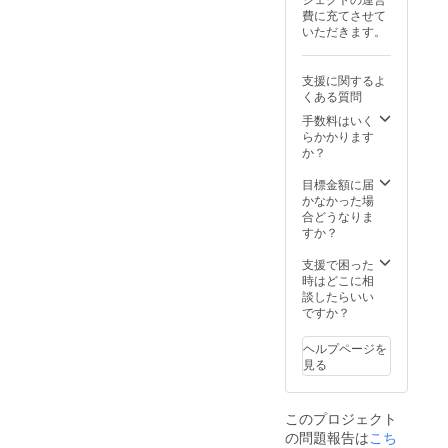
す。
チケットが「必
費に充てさせて
要」または「不
いただきます。
要」のいずれか
をご記入くださ
い。 【関西学生
支援に関するよ
舞踊連盟発表会
くある質問
DVD】 第47回関
西学生舞踊連盟
手数料はいく
発表会のDVDを
らかかります
お送りいたしま
か？
す。
目標金額に届
かなかった場
合どうなりま
すか？
支援で困った
時はどこに相
談したらいい
ですか？
ヘルプページを
見る
このプロジェクト
の問題報告は
こち