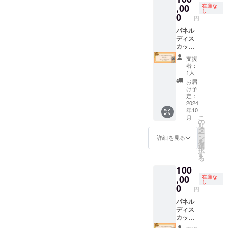
央公民
山市中
・交流
パネル
,00
在庫な
し
館 3階
央公民
会参加
ディス
0
円
【交流
館 3階
券2枚
カッ
会 参
【交流
【Z世代
ション
パネル
加券詳
会 参
カン
企業紹
ディス
細】 ・
加券詳
ファレ
介 ・企
カッ
日時：
細】 ・
ンス
業パン
ション
支援
2024年
日時：
参加券
フレッ
④ ス
者：
10月26
2024年
詳細】
ト配布
ポン
1人
日（土
10月26
・日
・書籍
サー
お届
曜日）
日（土
時：
「リメ
「Z世代
け予
18:00-
曜日）
2024年
イク採
×AI
定：
20:00
18:00-
10月26
用」5冊
『AI』
2024
年10
・場
20:00
日（土
・Z世代
を活用
こ
月
所：郡
・場
曜日）
カン
した新
の
リ
山市中
所：郡
13:00-
ファレ
時代の
タ
ー
央公民
山市中
17:30
ンス参
働き方
ン
詳細を見る
を
館 3階
央公民
・場
加券2枚
と
選
択
・支援
館 3階
所：郡
・交流
は？」
す
る
者様の
・支援
山市中
会参加
（内
100
交通費
者様の
央公民
券2枚
容） ・
や滞在
交通費
館 3階
【Z世代
パネル
,00
在庫な
し
費：支
や滞在
【交流
カン
ディス
0
円
援者様
費：支
会 参
ファレ
カッ
の交通
援者様
加券詳
ンス
ション
パネル
費や滞
の交通
細】 ・
参加券
企業紹
ディス
在費は
費や滞
日時：
詳細】
介 ・企
カッ
各自で
在費は
2024年
・日
業パン
ション