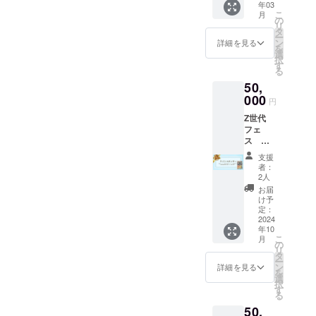
年03
役大川
す。
20:00
にてお
こ
月
による
の
・場
送りい
リ
社内研
タ
所：郡
たしま
ー
修の実
ン
山市中
詳細を見る
す。
を
施 ・実
選
央公民
択
施概
す
館 3階
る
要：60
・支援
50,
分×1回
者様の
・有効
000
交通費
円
期限：
や滞在
Z世代
2025年
費：支
フェ
3月末ま
援者様
ス ラ
で ・受
の交通
イトス
講方
費や滞
支援
ポン
法：オ
在費は
者：
サー
ンライ
2人
各自で
（内
ンツー
ご負担
お届
容） ・
ル
け予
くださ
企業パ
（zoom
定：
い。 ・
ンフ
2024
）を使
支援者
年10
レット
用しま
様との
こ
月
配布 ・
す。 ・
の
連絡方
リ
書籍
何名で
タ
法：詳
ー
「リメ
も参加
ン
詳細を見る
細は
を
イク採
可能で
選
メール
択
用」3冊
す。
す
で連絡
る
・Z世代
しま
50,
カン
す。