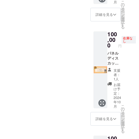
こ
月
支援者
「リメ
・書籍
費、持
の
リ
様との
イク採
「リメ
続可能
タ
ー
連絡方
用」10
イク採
なビジ
ン
詳細を見る
を
法：詳
冊 ・Z
用」5冊
ネスモ
選
択
細は
世代カ
・Z世代
デルを
す
る
メール
ンファ
カン
どう実
100
で連絡
レンス
ファレ
現する
しま
参加券3
ンス参
か？」
,00
在庫な
し
す。
枚 ・交
加券2枚
（内
0
円
流会参
・交流
容） ・
加券3枚
会参加
パネル
パネル
【Z世代
券2枚
ディス
ディス
カン
【Z世代
カッ
カッ
ファレ
カン
ション
ション
支援
ンス
ファレ
企業紹
③ ス
者：
参加券
ンス
介 ・企
ポン
1人
詳細】
参加券
業パン
サー
お届
・日
詳細】
フレッ
「Z世代
け予
時：
・日
ト配布
×働き方
定：
2024年
時：
・書籍
なぜフ
2024
年10
10月26
2024年
「リメ
リーラ
こ
月
日（土
10月26
イク採
ンスや
の
リ
曜日）
日（土
用」5冊
起業家
タ
ー
13:00-
曜日）
・Z世代
になっ
ン
詳細を見る
を
17:30
13:00-
カン
たの
選
択
・場
17:30
ファレ
か？ 」
す
る
所：郡
・場
ンス参
（内
100
山市中
所：郡
加券2枚
容） ・