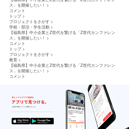
様との
ス」を開催したい！
>
連絡方
コメント
法：詳
トップ
>
細は
プロジェクトをさがす
>
メール
で連絡
学校・部活・学生活動
>
しま
【福島県】中小企業とZ世代を繋げる「Z世代カンファレン
す。
ス」を開催したい！
>
コメント
トップ
>
プロジェクトをさがす
>
教育
>
【福島県】中小企業とZ世代を繋げる「Z世代カンファレン
ス」を開催したい！
>
コメント