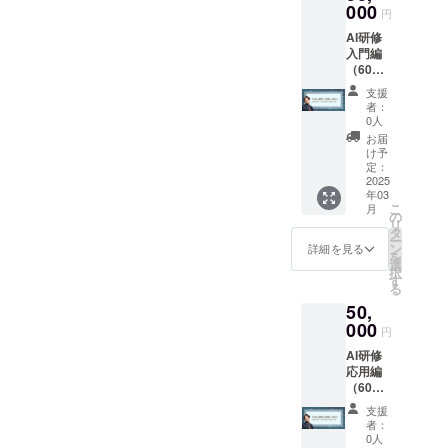
ファレ
000
円
ンス参
AI研修
加券1枚
入門編
・交流
（60
会参加
分）
券1枚
支援
（内
【Z世代
者：
容） 某
カン
0人
グロー
ファレ
お届
バル自
ンス
け予
動メー
参加券
定：
カー系
2025
詳細】
年03
列企業
・日
こ
月
の生成
時：
の
リ
AIリス
2024年
タ
ー
キリン
10月26
ン
詳細を見る
を
グマ
日（土
選
択
ネー
曜日）
す
る
ジャー
13:00-
50,
を務め
17:30
る、弊
000
・場
円
社代表
所：郡
AI研修
宗近に
山市中
応用編
よるAI
央公民
（60
研修
館 3階
分）
【入門
【交流
支援
（内
編】の
会 参
者：
容） 某
実施 ー
加券詳
0人