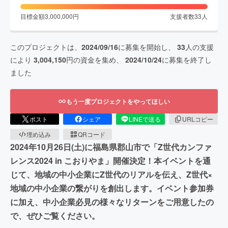
目標金額
3,000,000
円
支援者数
33
人
このプロジェクトは、
2024/09/16
に募集を開始し、
33
人の支援
により
3,004,150
円の資金を集め、
2024/10/24
に募集を終了し
ました
もう一度プロジェクトをやってほしい
ポスト
シェア
LINEで送る
URLコピー
埋め込み
QRコード
2024年10月26日(土)に福島県郡山市で「Z世代カンファ
レンス2024 in こおりやま」開催決定！本イベントを通
じて、地域の中小企業にZ世代のリアルを伝え、Z世代×
地域の中小企業の繋がりを創出します。イベント参加券
に加え、中小企業必見の様々なリターンをご用意したの
で、ぜひご覧ください。