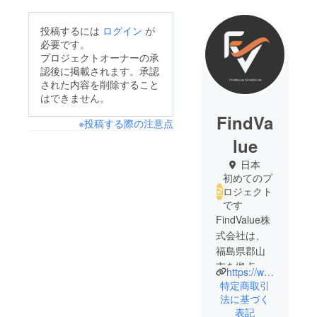
投稿するには
ログイン
が
必要です。
プロジェクトオーナーの承
認後に掲載されます。承認
された内容を削除すること
はできません。
FindVa
※投稿する際の注意点
lue
日本
初めてのプ
ロジェクト
です
FindValue株
式会社は、
福島県郡山
市を拠点に
https://wearefindvalue.com/
「日本の中
特定商取引
小企業を”も
法に基づく
表記
う一度”ベン