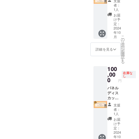
支援
ンツー
会 参
ジャー
① ス
者：
ル
加券詳
ニー作
ポン
1人
（zoom
細】 ・
成 ・採
サー
お届
）を使
日時：
用コン
「Z世代
け予
用しま
2024年
セプト
×マーケ
定：
す。 ・
10月26
設計 ・
ティン
2024
年10
何名で
日（土
3ヵ年戦
グ デジ
こ
月
も参加
曜日）
略〜施
タルネ
の
リ
可能で
18:00-
策整理
イティ
タ
ー
す。
20:00
・20XX
ブ世代
ン
詳細を見る
を
・場
年物語
のメ
選
択
所：郡
の作成
ディア
す
る
山市中
②Z世代
消費と
100
央公民
カン
マーケ
館 3階
ファレ
ティン
,00
在庫な
し
・支援
ンスメ
グ戦
0
円
者様の
インス
略」
交通費
ポン
（内
パネル
や滞在
サー
容） ・
ディス
費：支
（内
パネル
カッ
援者様
容） ・
ディス
ション
支援
の交通
企業紹
カッ
② ス
者：
費や滞
介Time
ション
ポン
1人
在費は
・企業
企業紹
サー
お届
各自で
パンフ
介 ・企
「Z世代
け予
ご負担
レット
業パン
×SDGs
定：
くださ
配布 ・
フレッ
エシカ
2024
年10
い。 ・
書籍
ト配布
ル消