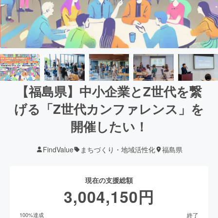
【福島県】中小企業とZ世代を繋
げる「Z世代カンファレンス」を
開催したい！
FindValue
まちづくり・地域活性化
福島県
現在の支援総額
3,004,150
円
終了
100
%達成