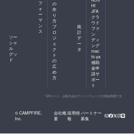
フ
の
HI
ォ
作
JFA
ー
り
クラ
マ
方
ウド
ン
プ
統
ファ
ス
ロ
計
ン
ソー
ジ
デ
ディ
シャ
ェ
ー
ング
ル
ク
タ
mac
グッ
ト
hi-ya
ド
の
補助
広
金申
め
請サ
方
ポー
ト
「QRコード」は株式会社デンソーウェーブの登録商標です。
© CAMPFIRE,
会社概
採用情
パートナー
Inc.
要
報
募集