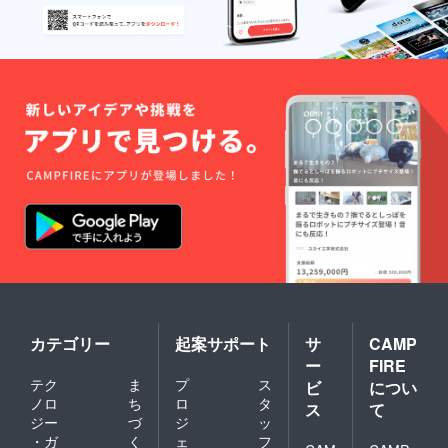
カテゴリー
起案サポート
サ
CAMP
ー
FIRE
テク
ま
プ
ス
ビ
につい
ノロ
ち
ロ
タ
ス
て
ジー
づ
ジ
ッ
・ガ
く
ェ
フ