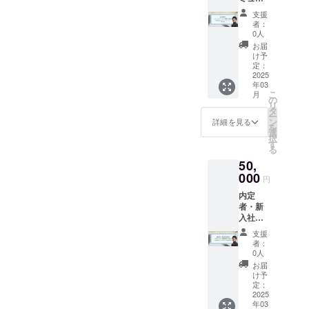
承くだ
回 ・有
ケー
のスキ
さい。
効期
支援
ション
ル ー
・実施
限：
者：
研修
チーム
概要：
0人
2025年
（60
のモチ
60分×1
3月末ま
お届
分）
ベー
回 ・有
け予
で ・受
（内
ション
定：
効期
講方
容） 弊
2025
向上と
限：
法：オ
年03
社取締
パ
2025年
ンライ
こ
月
役大川
フォー
の
3月末ま
ンツー
リ
による
マンス
タ
で ・受
ル
ー
若手向
管理 ー
ン
講方
詳細を見る
（zoom
を
け｜コ
効果的
選
法：オ
）を使
択
ミュニ
なコ
す
ンライ
用しま
る
ケー
ミュニ
ンツー
す。 ・
50,
ション
ケー
ル
何名で
研修の
000
ション
（zoom
も参加
円
実施 ー
と意思
）を使
可能で
内定
社内外
決定の
用しま
す。
者・新
での効
手法 ※
す。 ・
入社員
果的な
状況に
何名で
向け｜
コミュ
応じ
も参加
支援
若手ビ
ニケー
て、内
可能で
者：
ジネス
ション
容を一
0人
す。
基礎研
技術 ー
部変更
お届
修（60
職場で
する場
け予
分）
の信頼
定：
合がご
（内
2025
関係を
ざいま
年03
容） 弊
構築す
すの