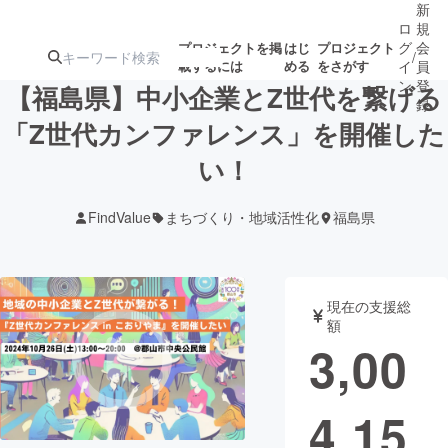
新
ロ
規
グ
会
プロジェクトを掲
はじ
プロジェクト
/
載するには
める
をさがす
イ
員
ン
登
【福島県】中小企業とZ世代を繋げる
録
「Z世代カンファレンス」を開催した
い！
人気のプロ
注目のリ
注目の新着プロ
募集終了が近いプ
もうすぐ公開
ジェクト
ターン
ジェクト
ロジェクト
されます
FindValue
まちづくり・地域活性化
福島県
アート・写真
音楽
現在の支援総
テクノロジー・ガジェット
ゲーム・サ
額
3,00
映像・映画
書籍・雑誌
4,15
ビジネス・起業
チャレンジ