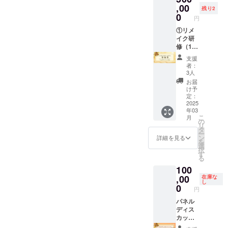
題解決
冊 ・Z
,00
2025年
残り2
の基礎
世代カ
3月末ま
0
円
スキル
ンファ
で ・受
※状況に
レンス
①リメ
講方
応じ
参加券3
イク研
法：オ
て、内
枚 ・交
修（1日
ンライ
容を一
流会参
の研修
ンツー
支援
部変更
加券3枚
＋1ヶ月
ル
者：
する場
【Z世代
の壁打
（zoom
3人
合がご
カン
ち）参
）を使
お届
ざいま
ファレ
加券
用しま
け予
すの
ンス
（内
す。 ・
定：
で、予
参加券
容） ・
2025
何名で
年03
めご了
詳細】
従業員
も参加
こ
月
承くだ
・日
アン
可能で
の
リ
さい。
時：
ケート
す。
タ
ー
・実施
2024年
実施 ・
ン
詳細を見る
を
概要：
10月26
MVV整
選
択
60分×1
日（土
理 ・事
す
る
回 ・有
曜日）
業、組
100
効期
13:00-
織計画
限：
17:30
策定 ・
,00
在庫な
し
2025年
・場
ペルソ
0
円
3月末ま
所：郡
ナ、魅
で ・受
山市中
力整理
パネル
講方
央公民
・エン
ディス
法：オ
館 3階
プロ
カッ
ンライ
【交流
イー
ション