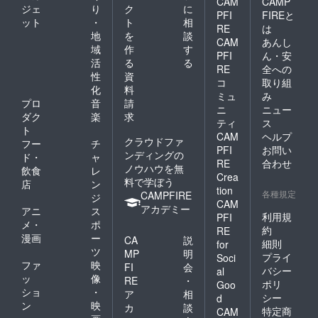
CAM
CAMP
ジェ
り
ク
に
PFI
FIREと
ット
・
ト
相
RE
は
地
を
談
CAM
あんし
域
作
す
PFI
ん・安
活
る
る
RE
全への
性
資
コ
取り組
化
料
ミュ
み
プロ
音
請
ニ
ニュー
ダク
楽
求
ティ
ス
ト
CAM
ヘルプ
クラウドファ
フー
チ
PFI
お問い
ンディングの
ド・
ャ
RE
合わせ
ノウハウを無
飲食
レ
Crea
料で学ぼう
店
ン
tion
各種規定
CAMPFIRE
ジ
CAM
アカデミー
アニ
ス
利用規
PFI
メ・
ポ
約
RE
漫画
ー
CA
説
細則
for
ツ
MP
明
プライ
Soci
ファ
映
FI
会
バシー
al
ッ
像
RE
・
ポリ
Goo
ショ
・
ア
相
シー
d
ン
映
カ
談
特定商
CAM