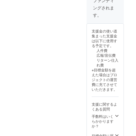
ファンディ
メール
・支援
・場
カン
ングされま
で連絡
者様の
所：郡
ファレ
しま
交通費
山市中
ンス参
す。
す。
や滞在
央公民
加券2枚
費：支
館 3階
・交流
援者様
【交流
会参加
支援金の使い道
の交通
会 参
券2枚
集まった支援金
費や滞
加券詳
【Z世代
は以下に使用す
在費は
細】 ・
カン
る予定です。
各自で
日時：
ファレ
人件費
ご負担
2024年
ンス
広報/宣伝費
くださ
10月26
参加券
リターン仕入
い。 ・
日（土
詳細】
れ費
支援者
曜日）
・日
※目標金額を超
様との
18:00-
時：
えた場合はプロ
連絡方
20:00
2024年
ジェクトの運営
法：詳
・場
10月26
費に充てさせて
細は
所：郡
日（土
いただきます。
メール
山市中
曜日）
で連絡
央公民
13:00-
しま
館 3階
17:30
支援に関するよ
す。
・支援
・場
くある質問
者様の
所：郡
交通費
山市中
手数料はいく
や滞在
央公民
らかかります
費：支
館 3階
か？
援者様
【交流
の交通
会 参
目標金額に届