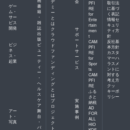
画
デ
会
取引法
PFI
ゲー
書
ミ
に基づ
RE
ム・
籍
ー
く表記
for
サー
・
と
情報セ
Ente
ビス
雑
は
キュリ
rtain
開発
誌
ク
サ
ティ方
men
出
ラ
ポ
針
t
版
ウ
ー
反社基
CAM
ビジ
ビ
ド
ト
本方針
PFI
ネ
ュ
フ
サ
カスタ
RE
ス・
ー
ァ
ー
マーハ
for
起業
テ
ン
ビ
ラスメ
Spor
ィ
デ
ス
ントに
ts
ー
ィ
対する
CAM
・
ン
考え方
PFI
ヘ
グ
クッ
RE
ル
と
キーポ
ふる
ス
は
リシー
さと
ケ
プ
実
納税
ア
ロ
施
AD
アー
舞
ジ
事
FOR
ト・
台
ェ
例
ALL
写真
・
ク
HIO
パ
ト
KOS