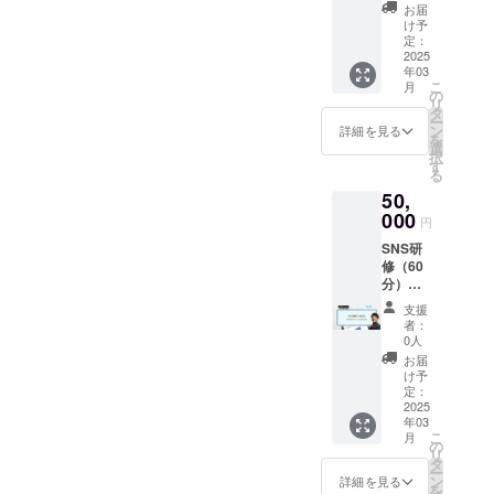
グロー
主要な
細】 ・
お届
バル自
生成AI
日時：
け予
動メー
ツール
定：
2024年
カー系
2025
の紹介
10月26
年03
列企業
ービジ
日（土
こ
月
の生成
ネスに
の
曜日）
リ
AIリス
おける
タ
18:00-
ー
キリン
生成AI
ン
20:00
詳細を見る
を
グマ
活用の
選
・場
択
ネー
可能性
す
所：郡
る
ジャー
ーワー
山市中
50,
を務め
ク
央公民
る、弊
000
ショッ
館 3階
円
社代表
プ：自
・支援
SNS研
宗近に
社の業
者様の
修（60
よるAI
務プロ
交通費
分）
研修
セスに
や滞在
（内
【応用
おける
費：支
支援
容） 弊
編】の
生成AI
援者様
者：
社取締
実施 ー
活用 ※
0人
の交通
役大川
効果的
状況に
費や滞
お届
による
な社内
応じ
け予
在費は
SNS研
マニュ
定：
て、内
各自で
修の実
2025
アルの
容を一
ご負担
年03
施 ー効
特徴 ー
部変更
くださ
こ
月
果的な
生成AI
の
する場
い。 ・
リ
SNS
を活用
タ
合がご
支援者
ー
マーケ
したマ
ン
ざいま
詳細を見る
様との
を