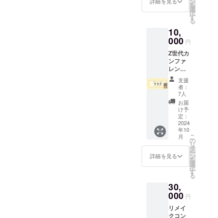
17:30
ン
詳細を見る
を
丈夫だ
・場
選
択
けれ
所：郡
す
る
ど、た
山市中
10,
だただ
央公民
応援し
000
館 3階
円
た
・支援
Z世代カ
い！」
者様の
ンファ
と思っ
交通費
レンス
ていた
や滞在
参加券1
だける
費：支
支援
枚＋交
方のご
援者様
者：
流会参
支援先
の交通
7人
加券1枚
とし
費や滞
お届
（内
て、ご
在費は
け予
容） ・
活用く
定：
各自で
Z世代カ
2024
ださ
ご負担
年10
ンファ
い。 ※2.
くださ
こ
月
レンス
本リ
の
い。 ・
リ
参加券1
ターン
タ
支援者
ー
枚 ・交
は、Z世
ン
様との
詳細を見る
を
流会参
代カン
選
連絡方
択
加券1枚
ファレ
す
法：詳
る
・書籍
ンス参
細は
30,
「リメ
加券や
メール
イク採
000
書籍
で連絡
円
用」1冊
「リメ
しま
リメイ
提供
イク採
す。
クコン
【Z世代
用」は