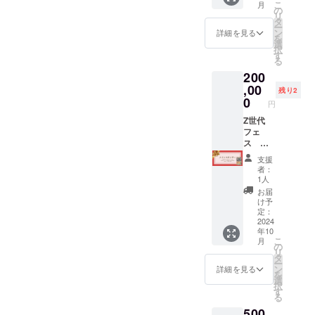
こ
月
社取締
るため
の
で、予
リ
役大川
のスキ
タ
めご了
ー
による
ル ー
ン
承くだ
詳細を見る
を
内定
フィー
選
さい。
択
者・新
ドバッ
す
・実施
る
入社員
クを活
概要：
200
向け｜
かした
60分×1
若手ビ
,00
自己成
回 ・有
残り2
ジネス
長方法
0
効期
円
基礎研
※状況に
限：
修の実
Z世代
応じ
2025年
施 ービ
フェ
て、内
3月末ま
ジネス
ス メ
容を一
で ・受
マナー
インス
部変更
講方
支援
と基本
ポン
する場
法：オ
者：
的な仕
サー
合がご
ンライ
1人
事の進
（内
ざいま
ンツー
お届
め方 ー
容） ・
すの
ル
け予
社会人
企業紹
で、予
定：
（zoom
として
介Time
2024
めご了
）を使
年10
の心構
・企業
承くだ
用しま
こ
月
え ーコ
パンフ
さい。
の
す。 ・
リ
ミュニ
レット
・実施
タ
何名で
ー
ケー
配布 ・
概要：
ン
も参加
詳細を見る
を
ショ
書籍
60分×1
選
可能で
択
ン、時
「リメ
回 ・有
す
す。
る
間管
イク採
効期
500
理、問
用」10
限：