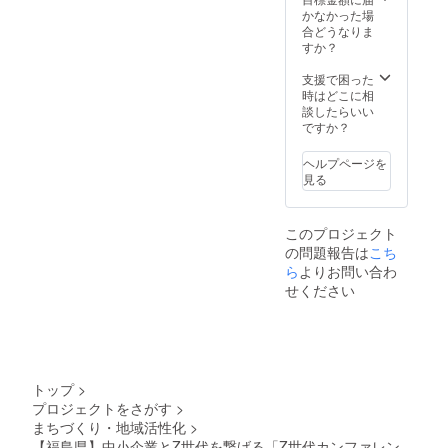
費や滞
加券詳
かなかった場
在費は
細】 ・
合どうなりま
各自で
日時：
すか？
ご負担
2024年
くださ
10月26
支援で困った
い。 ・
日（土
時はどこに相
支援者
曜日）
談したらいい
様との
18:00-
ですか？
連絡方
20:00
法：詳
・場
ヘルプページを
細は
所：郡
見る
メール
山市中
で連絡
央公民
しま
館 3階
このプロジェクト
す。
・支援
の問題報告は
者様の
こち
交通費
ら
よりお問い合わ
や滞在
せください
費：支
援者様
の交通
費や滞
在費は
各自で
トップ
>
ご負担
プロジェクトをさがす
>
くださ
まちづくり・地域活性化
>
い。 ・
支援者
【福島県】中小企業とZ世代を繋げる「Z世代カンファレン