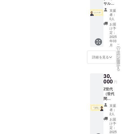
サル
カン
ついて
（60
ファレ
きませ
支援
分）
ンス
んので
者：
（内
参加券
ご注意
0人
容） 弊
詳細】
くださ
お届
社代表
・日
い。
け予
宗近に
時：
定：
（内
よるリ
2025
2024年
容） ・
年03
メイク
10月26
御礼
こ
月
コンサ
日（土
の
メッ
リ
ルの実
曜日）
タ
セージ
ー
施 ・実
13:00-
ン
・Z世代
詳細を見る
を
施概
17:30
選
カン
択
要：60
・場
す
ファレ
る
分×1回
所：郡
ンス開
30,
・有効
山市中
催レ
期限：
000
央公民
ポート
円
2025年
館 3階
（詳
Z世代
3月末ま
【交流
細） ・
（世代
で ・受
会 参
時期：
間
講方
加券詳
2024年
ギャッ
法：オ
細】 ・
11月上
支援
プ）研
ンライ
日時：
旬 ・支
者：
修（60
ンツー
2024年
2人
援者様
分）
ル
10月26
との連
お届
（内
（zoom
日（土
け予
絡方
容） 弊
）を使
定：
曜日）
法：
社取締
2025
用しま
18:00-
メール