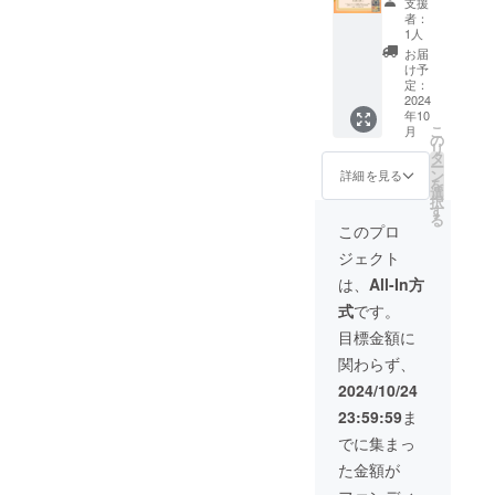
支援
ご負担
各自で
10月26
時：
フレッ
⑤ ス
者：
くださ
ご負担
日（土
2024年
ト配布
ポン
1人
い。 ・
くださ
曜日）
10月26
・書籍
サー
お届
支援者
い。 ・
18:00-
日（土
「リメ
「Z世代
け予
様との
支援者
20:00
曜日）
イク採
×福島
定：
連絡方
様との
・場
13:00-
用」5冊
ふくし
2024
年10
法：詳
連絡方
所：郡
17:30
・Z世代
まで活
こ
月
細は
法：詳
山市中
・場
カン
躍するZ
の
リ
メール
細は
央公民
所：郡
ファレ
世代と
タ
ー
で連絡
メール
館 3階
山市中
ンス参
語るま
ン
詳細を見る
を
しま
で連絡
・支援
央公民
加券2枚
ちづく
選
択
す。
しま
者様の
館 3階
・交流
り」
す
る
す。
交通費
【交流
会参加
（内
このプロ
や滞在
会 参
券2枚
容） ・
ジェクト
費：支
加券詳
【Z世代
パネル
援者様
細】 ・
カン
ディス
は、
All-In方
の交通
日時：
ファレ
カッ
式
です。
費や滞
2024年
ンス
ション
在費は
10月26
参加券
企業紹
目標金額に
各自で
日（土
詳細】
介 ・企
関わらず、
ご負担
曜日）
・日
業パン
くださ
18:00-
時：
フレッ
2024/10/24
い。 ・
20:00
2024年
ト配布
23:59:59
ま
支援者
・場
10月26
・書籍
様との
所：郡
日（土
「リメ
でに集まっ
連絡方
山市中
曜日）
イク採
た金額が
法：詳
央公民
13:00-
用」5冊
細は
館 3階
17:30
・Z世代