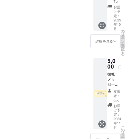
籍「リ
7人
メイク
お届
採用」1
け予
冊提供
定：
（内
2025
年10
容） ・
こ
月
Z世代カ
の
リ
ンファ
タ
ー
レンス
ン
詳細を見る
を
参加券1
選
択
枚 ・書
す
る
籍「リ
5,0
メイク
採用」1
00
円
冊提供
御礼
【Z世代
メッ
カン
セー
ファレ
ジ・Z世
ンス
支援
代カン
参加券
者：
ファレ
詳細】
6人
ンス開
・日
お届
催レ
時：
け予
ポート
2024年
定：
のご送
2024
10月26
年11
付 ※1.
日（土
こ
月
「参加
曜日）
の
リ
券や書
13:00-
タ
ー
籍は大