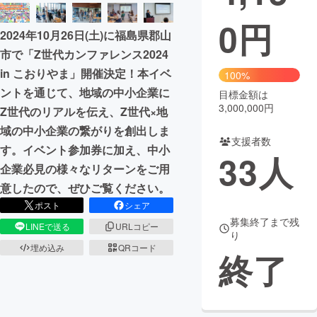
0
円
まちづくり・地域活性化
2024年10月26日(土)に福島県郡山
市で「Z世代カンファレンス2024
CAMPFIRE for Social Good
CAMPFIRE Creation
in こおりやま」開催決定！本イベ
100%
CAMPFIREふるさと納税
machi-ya
コミュニティ
ントを通じて、地域の中小企業に
目標金額は
3,000,000円
Z世代のリアルを伝え、Z世代×地
域の中小企業の繋がりを創出しま
支援者数
す。イベント参加券に加え、中小
33
人
企業必見の様々なリターンをご用
意したので、ぜひご覧ください。
ポスト
シェア
募集終了まで残
LINEで送る
URLコピー
り
埋め込み
QRコード
終了