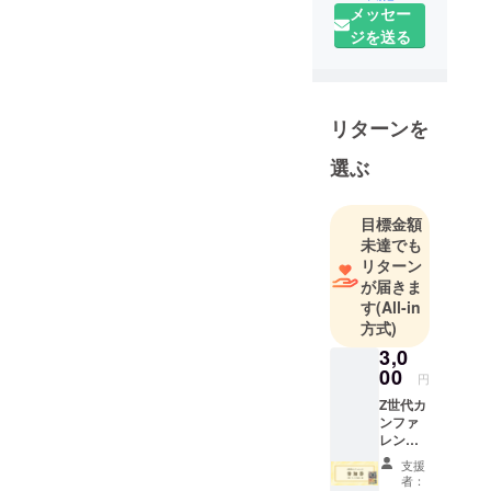
メッセー
チャー企業
ジを送る
に」という
コンセプト
のもと、独
自の採用手
リターンを
法『リメイ
ク採用』を
選ぶ
提唱し、支
援実績は、
目標金額
事業立ち上
未達でも
げから1年で
リターン
県内外15社
が届きま
す
(All-in
以上（上場
方式)
企業含
3,0
む）。2024
00
年10月に、
円
リメイク採
Z世代カ
ンファ
用に関する
レンス
書籍出版を
参加券1
支援
枚＋書
予定してま
者：