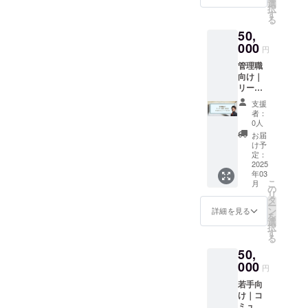
ティン
ニュア
選
すの
連絡方
択
グ戦略
ル作成
す
で、予
法：詳
る
ー企業
プロセ
めご了
細は
50,
ブラン
ス ー
承くだ
メール
ドの向
000
ワーク
さい。
で連絡
円
上に貢
ショッ
・実施
しま
管理職
献する
プ：特
概要：
す。
向け｜
SNSの
定の業
60分×1
リー
使い方
務プロ
回 ・有
ダー研
ー最新
セスの
効期
支援
修（60
のSNS
マニュ
限：
者：
分）
トレン
アル作
0人
2025年
（内
ドを踏
成 ※状
3月末ま
お届
容） 弊
まえた
況に応
け予
で ・受
社取締
事例分
定：
じて、
講方
役大川
2025
析と運
内容を
法：オ
年03
による
用方法
一部変
ンライ
こ
月
管理職
※状況に
の
更する
ンツー
リ
向け｜
応じ
タ
場合が
ル
ー
リー
て、内
ン
ござい
詳細を見る
（zoom
を
ダー研
容を一
選
ますの
）を使
択
修の実
部変更
す
で、予
用しま
る
施 ー管
する場
めご了
す。 ・
50,
理職に
合がご
承くだ
何名で
求めら
000
ざいま
さい。
も参加
円
れる
すの
・実施
可能で
若手向
リー
で、予
概要：
す。
け｜コ
ダー
めご了
60分×1
ミュニ
シップ