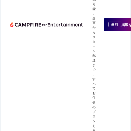
可
能
。
企
画
掲載
無料
か
ら
リ
タ
ー
ン
配
送
ま
で
、
す
べ
て
お
任
せ
の
プ
ラ
ン
も
あ