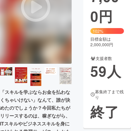
0
円
まちづくり・地域活性化
CAMPFIRE for Social Good
CAMPFIRE Creation
102%
CAMPFIREふるさと納税
machi-ya
コミュニティ
目標金額は
2,000,000円
支援者数
59
人
「スキルを学ぶならお金を払わな
募集終了まで残
り
くちゃいけない」なんて、誰が決
終了
めたのでしょうか？今回私たちが
リリースするのは、稼ぎながら、
ITスキルやビジネススキルを身に