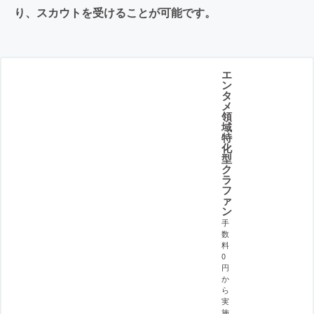
り、スカウトを受けることが可能です。
エ
ン
タ
メ
領
域
特
化
型
ク
ラ
フ
ァ
ン
手
数
料
0
円
か
ら
実
施