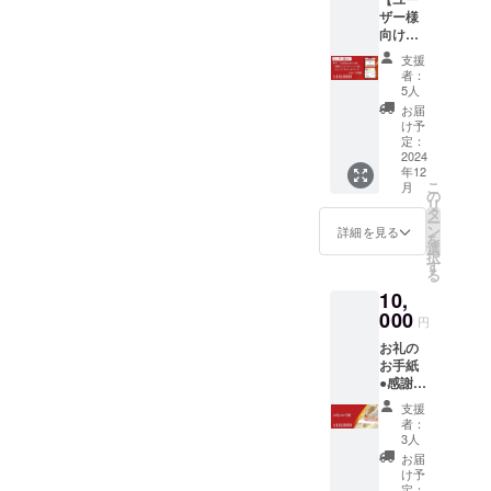
サービ
す。 あ
ザー様
ス手数
なたの
向け】
料を除
強み等
称号
いて全
を明確
支援
Trailbla
て大切
に診断
者：
zerGold
に活動
できま
5人
+適性テ
内容に
す。 ※
お届
ストチ
活用さ
プロ
け予
ケット1
せてい
定：
ジェク
枚+キャ
2024
ただき
ト終了
年12
リアカ
ます
後、
こ
月
ウンセ
の
メール
リ
リング1
タ
でのご
ー
回（1時
ン
案内さ
詳細を見る
を
間）
選
せて頂
択
●Realiz
す
き付与
る
e
の方法
10,
Learnin
を個別
gでの称
000
にご説
円
号は
明させ
お礼の
Trailbla
て頂き
お手紙
zerGold
ます。
●感謝を
になり
※チケッ
込めた
ます。
ト有効
支援
お礼の
「スキ
期限：
者：
お手紙
ル」
3人
2024年
を送ら
「称
12月1日
お届
せてい
号」を
け予
から
ただき
獲得し
定：