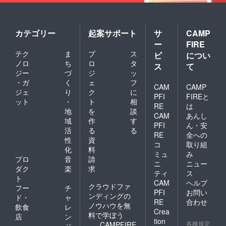
カテゴリー
起案サポート
サ
CAMP
ー
FIRE
テク
ま
プ
ス
ビ
につい
ノロ
ち
ロ
タ
ス
て
ジー
づ
ジ
ッ
・ガ
く
ェ
フ
CAM
CAMP
ジェ
り
ク
に
PFI
FIREと
ット
・
ト
相
RE
は
地
を
談
CAM
あんし
域
作
す
PFI
ん・安
活
る
る
RE
全への
性
資
コ
取り組
化
料
ミュ
み
プロ
音
請
ニ
ニュー
ダク
楽
求
ティ
ス
ト
CAM
ヘルプ
クラウドファ
フー
チ
PFI
お問い
ンディングの
ド・
ャ
RE
合わせ
ノウハウを無
飲食
レ
Crea
料で学ぼう
店
ン
tion
各種規定
CAMPFIRE