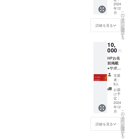
2025年
ます ※
2024
ていく
12月31
年12
いただ
ことで
日まで
こ
月
いたご
企業か
の
リ
支援金
らのス
タ
ー
はリ
カウト
ン
詳細を見る
を
ターン
を受け
選
択
費用が
やすく
す
る
かから
なりま
10,
ない
す。 ●
分、
000
適性テ
円
サービ
ストチ
HPお名
ス手数
ケット1
前掲載
料を除
枚をお
●サポー
いて全
届けい
ターと
て大切
たしま
支援
して
に活動
す。 あ
者：
ホーム
内容に
なたの
8人
ページ
活用さ
強み等
お届
に社名
せてい
を明確
け予
（個人
ただき
定：
に診断
名）を
2024
ます
できま
年12
ご記載
す。 ●
こ
月
いたし
の
キャリ
リ
ます。
タ
アカウ
ー
・サイ
ン
ンセリ
詳細を見る
を
ズ：
選
ング1回
択
280×20
す
（1時
る
0 ※掲載
間）さ