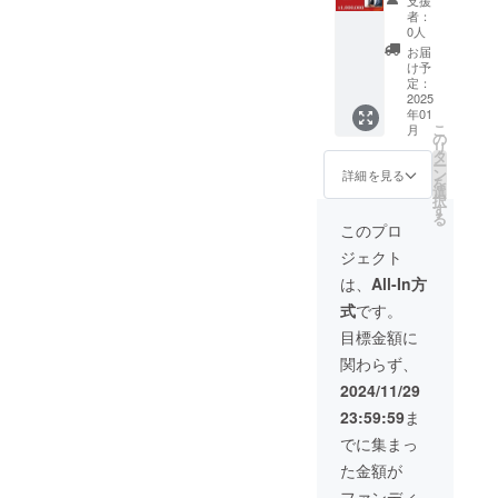
支援
かせて
登録 ③
できる
者：
頂きま
登録し
チケッ
0人
す。 ※
た職種
ト ●10
お届
企業側
の審査
名採用
け予
に管理
④求人
できる
定：
画面が
応募を
チケッ
2025
年01
実装さ
公開 ⑤
トをお
こ
月
れ次第
求職者
届けい
の
リ
個別で
からの
たしま
タ
ー
順次
応募 ⑥
す。 ・
ン
詳細を見る
を
メール
企業側
下記の
選
択
でご案
の選考
流れで
す
る
内しま
⑦採用
ご対応
このプロ
す。 ※
⑧採用
いたし
ジェクト
有効期
報告 ⑨
ます。
限：
紹介料
①企業
は、
All-In方
2025年
のお支
が情報
式
です。
1月から
払い ※
の登録
2026年
チケッ
②欲し
目標金額に
12月31
ト分で
い職種
関わらず、
日まで
差し引
情報の
かせて
登録 ③
2024/11/29
頂きま
登録し
23:59:59
ま
す。 ※
た職種
企業側
の審査
でに集まっ
に管理
④求人
た金額が
画面が
応募を
実装さ
公開 ⑤
ファンディ