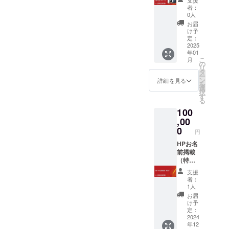
支援
できる
50%off
せて頂
者：
状態に
チケッ
0人
き付与
なり次
ト ●1名
の方法
お届
第活動
採用
け予
を個別
報告か
50%off
定：
にご説
個別で
チケッ
2025
明させ
年01
お伝え
トをお
て頂き
こ
月
させて
届けい
の
ます。
リ
頂きま
たしま
タ
※チケッ
ー
す。 ※
す。
ン
詳細を見る
ト有効
を
サイズ
200,000
選
期限：
択
は余白
円
す
2024年
る
含みま
→100,0
12月1日
100
す。
00円
から
（50％
,00
2025年
OFF）
0
12月31
円
・下記
日まで
の流れ
HPお名
でご対
前掲載
応いた
（特
しま
大） ●
支援
す。 ①
サポー
者：
企業が
ターと
1人
情報の
して
お届
登録 ②
ホーム
け予
欲しい
ページ
定：
職種情
に社名
2024
年12
報の登
（個人