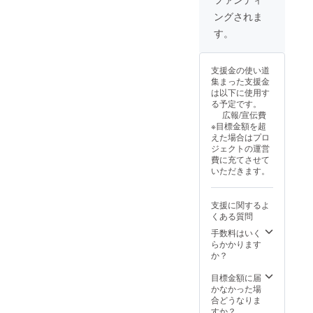
れ次第
求職者
ングされま
個別で
からの
順次
応募 ⑥
す。
メール
企業側
でご案
の選考
内しま
⑦採用
支援金の使い道
す。 ※
⑧採用
集まった支援金
有効期
報告 ⑨
は以下に使用す
限：
紹介料
る予定です。
2025年
のお支
広報/宣伝費
1月から
払い ※
※目標金額を超
2026年
チケッ
えた場合はプロ
12月31
ト分で
ジェクトの運営
日まで
差し引
費に充てさせて
かせて
いただきます。
頂きま
す。 ※
企業側
支援に関するよ
に管理
くある質問
画面が
実装さ
手数料はいく
れ次第
らかかります
個別で
か？
順次
メール
目標金額に届
でご案
かなかった場
内しま
合どうなりま
す。 ※
すか？