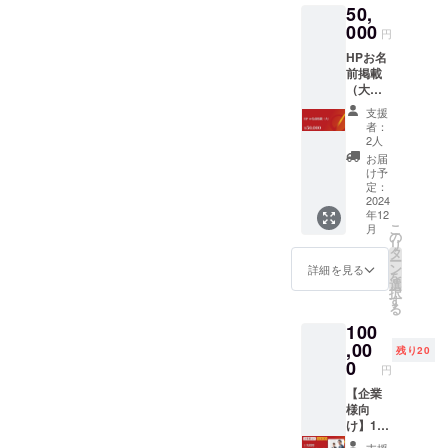
50,
期間：
せてい
掲載後1
000
ただき
円
年間 ※
ます。
HPお名
掲載サ
今のお
前掲載
イト：
悩みを
（大）
サイト
お伺い
●サポー
が公開
した上
支援
ターと
できる
で適切
者：
して
状態に
2人
なアド
ホーム
なり次
バイス
お届
ページ
第活動
け予
をさせ
に社名
報告か
定：
ていた
（個人
2024
個別で
だきま
年12
名）を
お伝え
す。 ※
こ
月
ご記載
させて
の
ご案内
リ
いたし
頂きま
タ
はメー
ー
ます。
す。 ※
ン
詳細を見る
ルで送
を
・サイ
サイズ
選
らせて
択
ズ：
は余白
す
いただ
る
588x30
含みま
きま
100
0 ※掲載
す。
す。 ※
期間：
,00
プロ
残り20
掲載後1
0
ジェク
円
年間 ※
ト終了
掲載サ
【企業
後、
イト：
様向
メール
サイト
け】1名
でのご
が公開
採用
案内さ