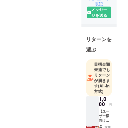
表記
メッセー
ジを送る
リターンを
選ぶ
目標金額
未達でも
リターン
が届きま
す
(All-in
方式)
1,0
00
円
【ユー
ザー様
向け】
称号
支援