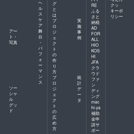
ヘ
グ
クッ
RE
ル
と
キーポ
ふる
ス
は
リシー
さと
ケ
プ
実
納税
ア
ロ
施
AD
アー
舞
ジ
事
FOR
ト・
台
ェ
例
ALL
写真
・
ク
HIO
パ
ト
KOS
フ
の
HI
ォ
作
JFA
ー
り
クラ
マ
方
ウド
ン
プ
統
ファ
ス
ロ
計
ン
ソー
ジ
デ
ディ
シャ
ェ
ー
ング
ル
ク
タ
mac
グッ
ト
hi-ya
ド
の
補助
広
金申
め
請サ
方
ポー