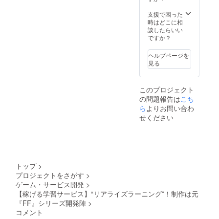
有効期
限：
支援で困った
2025年
時はどこに相
1月から
談したらいい
2026年
ですか？
12月31
日まで
ヘルプページを
見る
このプロジェクト
の問題報告は
こち
ら
よりお問い合わ
せください
トップ
>
プロジェクトをさがす
>
ゲーム・サービス開発
>
【稼げる学習サービス】“リアライズラーニング”！制作は元
『FF』シリーズ開発陣
>
コメント