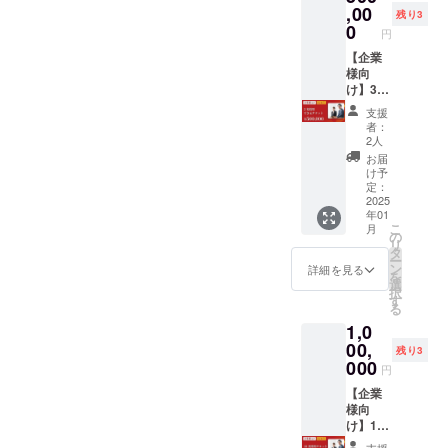
れ次第
含みま
ます。
,00
残り3
個別で
す。
①企業
0
円
順次
が情報
メール
の登録
【企業
でご案
②欲し
様向
内しま
い職種
け】3名
す。 ※
情報の
採用で
支援
有効期
登録 ③
きるチ
者：
限：
登録し
ケット
2人
2025年
た職種
●3名採
お届
1月から
の審査
用でき
け予
2026年
④求人
るチ
定：
12月31
応募を
ケット
2025
年01
日まで
公開 ⑤
をお届
こ
月
求職者
けいた
の
リ
からの
しま
タ
ー
応募 ⑥
す。 ・
ン
詳細を見る
を
企業側
下記の
選
択
の選考
流れで
す
る
⑦採用
ご対応
1,0
⑧採用
いたし
報告 ⑨
ます。
00,
残り3
紹介料
①企業
000
円
のお支
が情報
払い ※
の登録
【企業
チケッ
②欲し
様向
ト分で
い職種
け】10
差し引
情報の
名採用