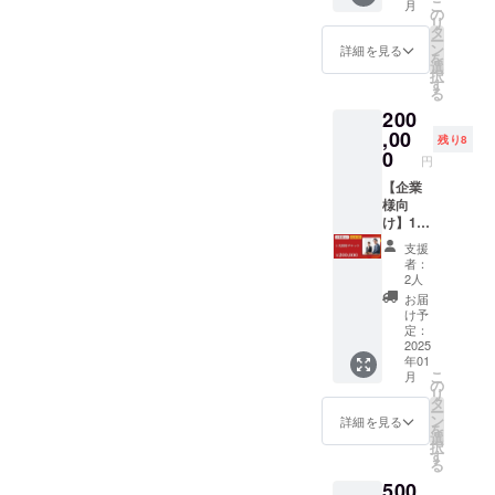
こ
月
録 ③登
名）を
の
リ
録した
ご記載
タ
ー
職種の
いたし
ン
詳細を見る
を
審査 ④
ます。
選
択
求人応
・サイ
す
る
募を公
ズ：
200
開 ⑤求
1200x4
職者か
50 ※掲
,00
残り8
らの応
載期
0
円
募 ⑥企
間：掲
業側の
載後1年
【企業
選考 ⑦
間 ※掲
様向
採用 ⑧
載サイ
け】1名
採用報
ト：サ
採用で
支援
告 ⑨紹
イトが
きるチ
者：
介料の
公開で
ケット
2人
お支払
きる状
●1名採
お届
い ※チ
態にな
用でき
け予
ケット
り次第
るチ
定：
分で差
活動報
ケット
2025
年01
し引か
告か個
をお届
こ
月
せて頂
別でお
けいた
の
リ
きま
伝えさ
しま
タ
ー
す。 ※
せて頂
す。 ・
ン
詳細を見る
を
企業側
きま
下記の
選
択
に管理
す。 ※
流れで
す
る
画面が
サイズ
ご対応
500
実装さ
は余白
いたし