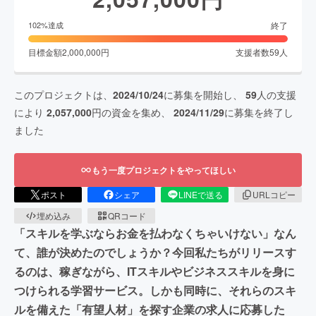
終了
102
%達成
目標金額
2,000,000
円
支援者数
59
人
このプロジェクトは、
2024/10/24
に募集を開始し、
59
人の支援
により
2,057,000
円の資金を集め、
2024/11/29
に募集を終了し
ました
もう一度プロジェクトをやってほしい
ポスト
シェア
LINEで送る
URLコピー
埋め込み
QRコード
「スキルを学ぶならお金を払わなくちゃいけない」なん
て、誰が決めたのでしょうか？今回私たちがリリースす
るのは、稼ぎながら、ITスキルやビジネススキルを身に
つけられる学習サービス。しかも同時に、それらのスキ
ルを備えた「有望人材」を探す企業の求人に応募した