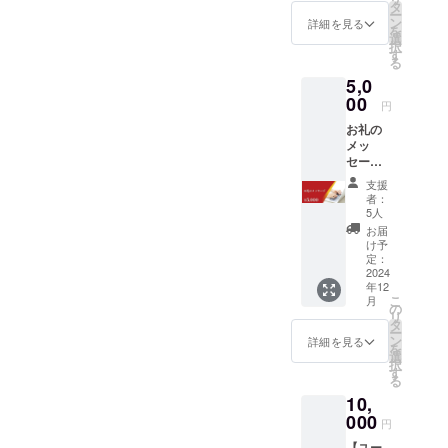
Learnin
ジェク
タ
ー
gでの称
ト終了
ン
詳細を見る
を
号は
後、
選
択
Trailbla
メール
す
る
zerSilv
でのご
5,0
erにな
案内さ
りま
00
せて頂
円
す。
き付与
お礼の
「スキ
の方法
メッ
ル」
を個別
セージ
「称
にご説
●感謝を
号」を
明させ
支援
込めた
獲得し
て頂き
者：
お礼
ていく
ます。
5人
メール
ことで
お届
を送ら
企業か
け予
せてい
らのス
定：
ただき
2024
カウト
年12
ます ※
を受け
こ
月
いただ
るやす
の
リ
いたご
くなり
タ
ー
支援金
ます。
ン
詳細を見る
を
はリ
●適性テ
選
択
ターン
ストチ
す
る
費用が
ケット1
10,
かから
枚をお
ない
000
届けい
円
分、
たしま
【ユー