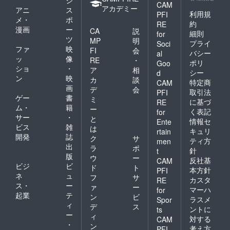
ジ
CAM
アカデミー
アニ
ス
利用規
PFI
メ・
ポ
約
RE
漫画
ー
CA
説
細則
for
ツ
MP
明
プライ
Soci
ファ
映
FI
会
バシー
al
ッ
像
RE
・
ポリ
Goo
ショ
・
ア
相
シー
d
ン
映
カ
談
特定商
CAM
画
デ
会
取引法
PFI
ゲー
書
ミ
に基づ
RE
ム・
籍
ー
く表記
for
サー
・
と
情報セ
Ente
ビス
雑
は
キュリ
rtain
開発
誌
ク
サ
ティ方
men
出
ラ
ポ
針
t
版
ウ
ー
反社基
CAM
ビジ
ビ
ド
ト
本方針
PFI
ネ
ュ
フ
サ
カスタ
RE
ス・
ー
ァ
ー
マーハ
for
起業
テ
ン
ビ
ラスメ
Spor
ィ
デ
ス
ントに
ts
ー
ィ
対する
CAM
・
ン
考え方
PFI