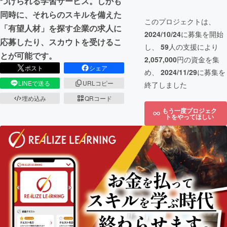
つけられる学習サービス。しかも
同時に、それらのスキルを備えた
このプロジェクトは、
「有望人材」を探す企業の求人に
2024/10/24
に募集を開始
応募したり、スカウトを受けるこ
し、
59
人の支援により
とが可能です。
2,057,000
円の資金を集
ポスト
シェア
め、
2024/11/29
に募集を
LINEで送る
URLコピー
終了しました
埋め込み
QRコード
もう一度プロジェク
トをやってほしい