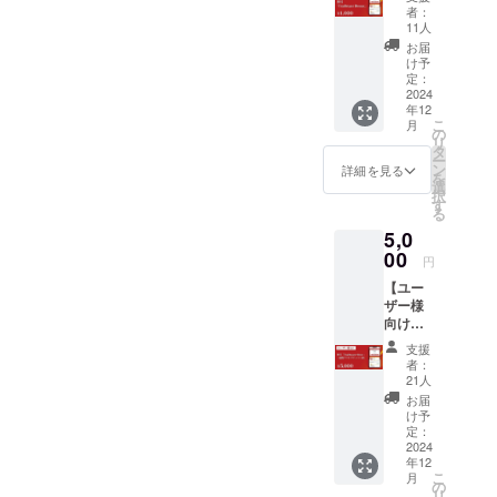
Trailbla
者：
zerBro
11人
nze
お届
●Realiz
け予
e
定：
Learnin
2024
年12
gでの称
こ
月
号は
の
リ
Trailbla
タ
ー
zerBro
ン
詳細を見る
を
nzeにな
選
択
りま
す
る
す。
5,0
「スキ
ル」
00
円
「称
【ユー
号」を
ザー様
獲得し
向け】
ていく
称号
ことで
支援
Trailbla
企業か
者：
zerSilv
らのス
21人
er+適性
カウト
お届
テスト
を受け
け予
チケッ
やすく
定：
ト1枚
2024
なりま
年12
●Realiz
す。 ※
こ
月
e
プロ
の
リ