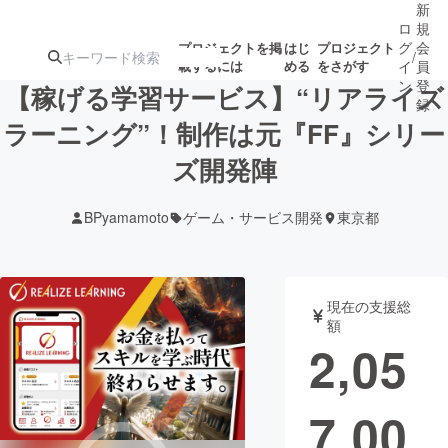
新
ロ
規
グ
会
プロジェクトを掲
はじ
プロジェクト
/
載するには
める
をさがす
イ
員
ン
登
【稼げる学習サービス】“リアライズ
録
ラーニング”！制作は元『FF』シリー
ズ開発陣
人気のプロ
注目のリ
注目の新着プロ
募集終了が近いプ
もうすぐ公開
ジェクト
ターン
ジェクト
ロジェクト
されます
BPyamamoto
ゲーム・サービス開発
東京都
アート・写真
音楽
現在の支援総
テクノロジー・ガジェット
ゲーム・サ
額
2,05
映像・映画
書籍・雑誌
7,00
ビジネス・起業
チャレンジ