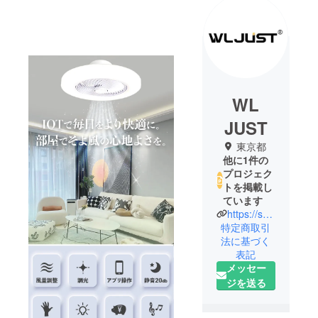
WL
JUST
東京都
他に1件の
プロジェク
トを掲載し
ています
https://space-glamping-hotel.jp/
特定商取引
法に基づく
表記
メッセー
ジを送る