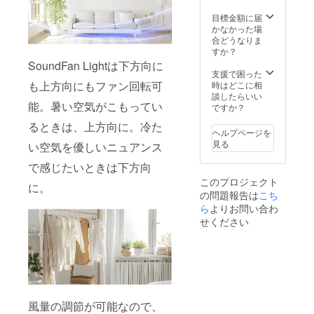
目標金額に届
かなかった場
合どうなりま
すか？
SoundFan Lightは下方向に
支援で困った
も上方向にもファン回転可
時はどこに相
談したらいい
能。暑い空気がこもってい
ですか？
るときは、上方向に。冷た
ヘルプページを
見る
い空気を優しいニュアンス
で感じたいときは下方向
このプロジェクト
に。
の問題報告は
こち
ら
よりお問い合わ
せください
風量の調節が可能なので、