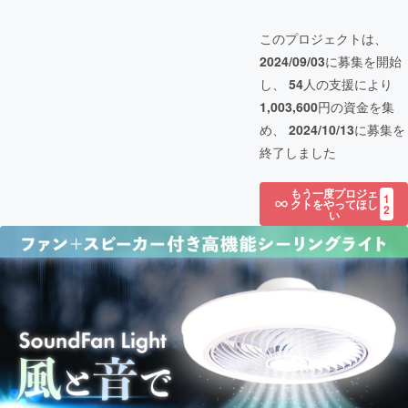
このプロジェクトは、
2024/09/03
に募集を開始
し、
54
人の支援により
1,003,600
円の資金を集
め、
2024/10/13
に募集を
終了しました
もう一度プロジェ
1
クトをやってほし
2
い