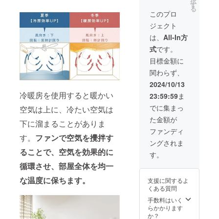
択
ト・
す
る
ウッド
このプロ
の2種類
ジェクト
からお
選びく
は、
All-In方
ださ
式
です。
い。 適
格請求
目標金額に
書発行
関わらず、
事業者
登録番
2024/10/13
号：
冷暖房を使用すると暖かい
23:59:59
ま
T40111
010698
でに集まっ
空気は上に、冷たい空気は
94
た金額が
下に溜まることがありま
ファンディ
す。
ファンで空気を攪拌す
ングされま
ることで、空気を効果的に
す。
循環させ、部屋全体を均一
な温度に保ちます。
支援に関するよ
くある質問
手数料はいく
らかかります
か？