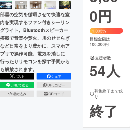
0
円
まちづくり・地域活性化
部屋の空気を循環させて快適な室
内を実現するファン付きシーリン
CAMPFIRE for Social Good
CAMPFIRE Creation
グライト。Bluetoothスピーカー
1,003%
CAMPFIREふるさと納税
machi-ya
コミュニティ
搭載で音楽や焚火、川のせせらぎ
目標金額は
100,000円
など日常をより豊かに。スマホア
プリで操作可能。電気を消しに
支援者数
行ったりリモコンを探す手間から
54
人
も解放されます。
ポスト
シェア
LINEで送る
URLコピー
募集終了まで残
埋め込み
QRコード
り
終了