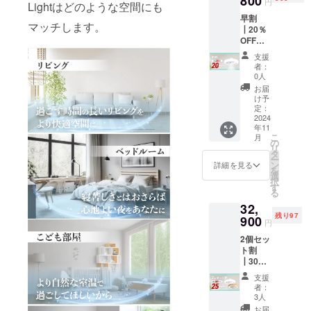
800
円
Lightはどのような空間にも
ださ
早割
い。 適
マッチします。
┃20％
格請求
OFF
書発行
SoundF
事業者
支援
an
登録番
者：
Light×1
号：
0人
定価
T40111
お届
￥23,50
010698
け予
0→20％
94
定：
OFF
2024
年11
￥18,80
こ
月
0 カ
の
リ
ラーを
タ
ー
ホワイ
ン
詳細を見る
を
ト・
選
択
ウッド
す
る
の2種類
32,
からお
残り97
選びく
900
円
ださ
2個セッ
い。 適
ト割
格請求
┃30％
書発行
OFF
事業者
支援
SoundF
登録番
者：
an
号：
3人
Light×2
T40111
お届