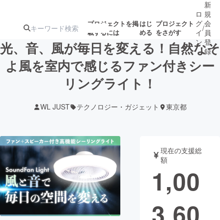
新
ロ
規
グ
会
プロジェクトを掲
はじ
プロジェクト
/
載するには
める
をさがす
イ
員
ン
登
光、音、風が毎日を変える！自然なそ
録
よ風を室内で感じるファン付きシー
リングライト！
人気のプロ
注目のリ
注目の新着プロ
募集終了が近いプ
もうすぐ公開
ジェクト
ターン
ジェクト
ロジェクト
されます
WL JUST
テクノロジー・ガジェット
東京都
アート・写真
音楽
現在の支援総
テクノロジー・ガジェット
ゲーム・サ
額
1,00
映像・映画
書籍・雑誌
3,60
ビジネス・起業
チャレンジ