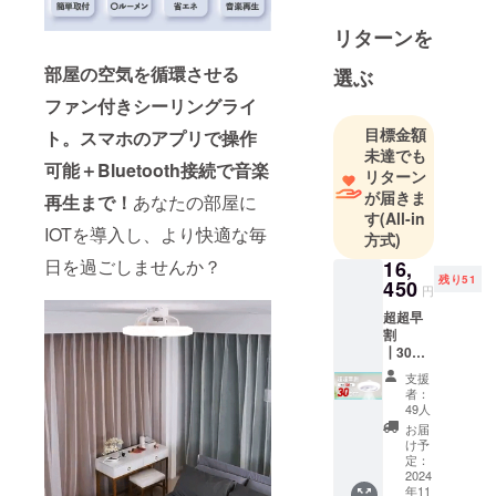
リターンを
部屋の空気を循環させる
選ぶ
ファン付きシーリングライ
目標金額
ト。スマホのアプリで操作
未達でも
可能＋Bluetooth接続で音楽
リターン
が届きま
再生まで！
あなたの部屋に
す
(All-in
IOTを導入し、より快適な毎
方式)
日を過ごしませんか？
16,
残り51
450
円
超超早
割
┃30％
OFF
支援
SoundF
者：
an
49人
Light×1
お届
定価
け予
￥23,50
定：
0→30％
2024
年11
OFF