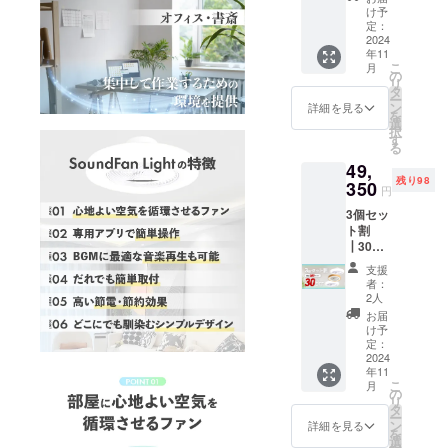
定価
010698
け予
￥47,00
94
定：
0→30％
2024
年11
OFF
こ
月
￥32,90
の
リ
0 カ
タ
ー
ラーを
ン
詳細を見る
を
ホワイ
選
択
ト・
す
る
ウッド
49,
の2種類
残り98
からお
350
円
選びく
3個セッ
ださ
ト割
い。 適
┃30％
格請求
OFF
書発行
支援
SoundF
事業者
者：
an
登録番
2人
Light×3
号：
お届
定価
T40111
け予
￥70,50
010698
定：
0→30％
2024
94
年11
OFF
こ
月
￥49,35
の
リ
0 カ
タ
ー
ラーを
ン
詳細を見る
を
ホワイ
選