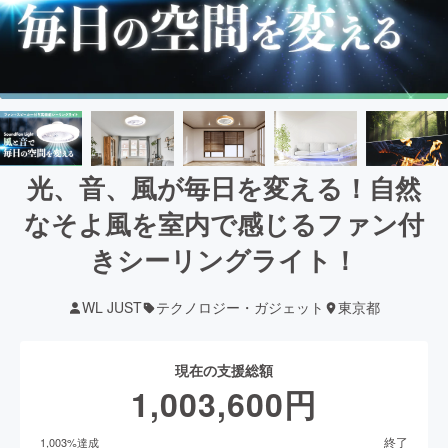
光、音、風が毎日を変える！自然
なそよ風を室内で感じるファン付
きシーリングライト！
WL JUST
テクノロジー・ガジェット
東京都
現在の支援総額
1,003,600
円
終了
1,003
%達成