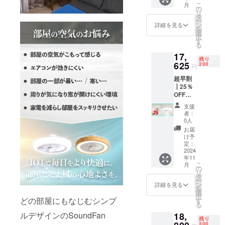
こ
月
￥16,45
の
リ
0 カ
タ
ー
ラーを
ン
詳細を見る
を
ホワイ
選
択
ト・
す
る
ウッド
17,
の2種類
残り
からお
625
200
円
選びく
超早割
ださ
┃25％
い。 適
OFF
格請求
SoundF
書発行
支援
an
事業者
者：
Light×1
登録番
0人
定価
号：
お届
￥23,50
T40111
け予
0→25％
010698
定：
OFF
2024
94
年11
￥17,62
こ
月
5 カ
の
リ
ラーを
タ
ー
ホワイ
ン
詳細を見る
を
ト・
選
択
ウッド
どの部屋にもなじむシンプ
す
る
の2種類
ルデザインのSoundFan
18,
からお
残り
選びく
300