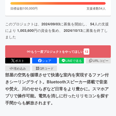
目標金額
100,000
円
支援者数
54
人
このプロジェクトは、
2024/09/03
に募集を開始し、
54
人の支援
により
1,003,600
円の資金を集め、
2024/10/13
に募集を終了し
ました
もう一度プロジェクトをやってほしい
12
ポスト
シェア
LINEで送る
URLコピー
埋め込み
QRコード
部屋の空気を循環させて快適な室内を実現するファン付
きシーリングライト。Bluetoothスピーカー搭載で音楽
や焚火、川のせせらぎなど日常をより豊かに。スマホア
プリで操作可能。電気を消しに行ったりリモコンを探す
手間からも解放されます。