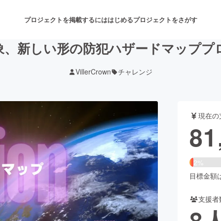
プロジェクトを掲載するには
はじめる
プロジェクトをさがす
象、新しい形の防犯ハザードマッププ
VillerCrown
チャレンジ
注目のリターン
注目の新着プロジェクト
募集終了が近いプロジェクト
も
現在の
音楽
舞台・パフォーマンス
81
ゲーム・サービス開発
フード・飲食店
2%
書籍・雑誌出版
アニメ・漫画
目標金額は3
支援者
チャレンジ
ビューティー・ヘルスケ
8