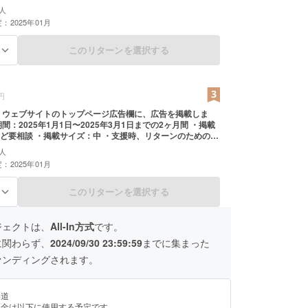
法：文字のみ ・掲載サイズ：小 ・支援時、必ず備考欄に希
人
前とご希望の方はアカウント名をご記入ください。
：2025年01月
このリターンを選択する
る
円
 ウェブサイトのトップページ広告欄に、広告を掲載しま
間：2025年1月1日〜2025年3月1日までの2ヶ月間 ・掲載
ど要相談 ・掲載サイズ：中 ・支援時、リターンのための打
要があるため必ず備考欄に御連絡先をお願いいたします。
人
った場合には時期をずらす可能性があるため、ご相談させ
：2025年01月
あります。（２ヶ月間掲載というのは変わりません）
このリターンを選択する
る
ジェクトは、
All-In方式
です。
に関わらず、
2024/09/30 23:59:59
までに集まった
ァンディングされます。
い道
援金は以下に使用する予定です。