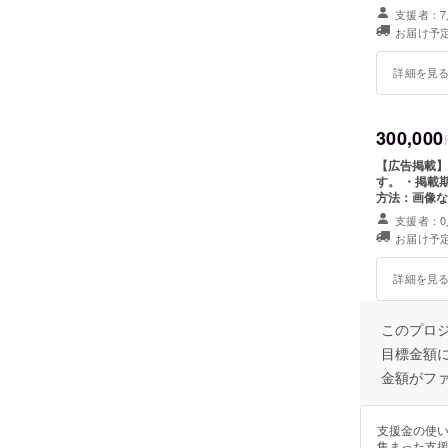
載 ・掲載方
支援者：7
望されるお名
お届け予定
詳細を見
300,000
【広告掲載】
す。 ・掲載期
方法：画像な
ち合わせの必
支援者：0
希望者が多か
お届け予定
て頂く場合が
詳細を見
このプロ
目標金額
金額がフ
支援金の使
集まった支