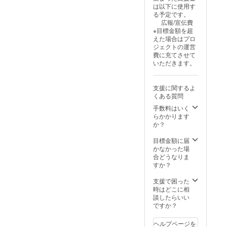
は以下に使用す
る予定です。
広報/宣伝費
※目標金額を超
えた場合はプロ
ジェクトの運営
費に充てさせて
いただきます。
支援に関するよ
くある質問
手数料はいく
らかかります
か？
目標金額に届
かなかった場
合どうなりま
すか？
支援で困った
時はどこに相
談したらいい
ですか？
ヘルプページを