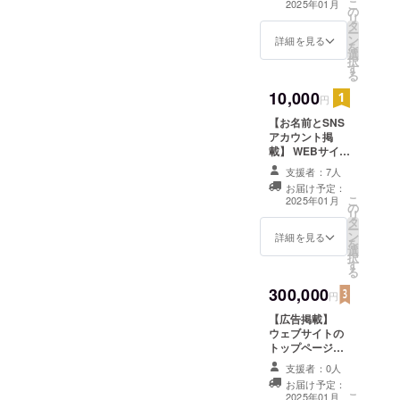
こ
2025年01月
の
リ
タ
ー
ン
詳細を見る
を
選
択
す
る
10,000
円
【お名前とSNS
アカウント掲
載】 WEBサイト
のスペシャルサ
支援者：7人
ンクスページ
お届け予定：
に、支援者様の
こ
2025年01月
の
お名前（ニック
リ
タ
ネーム）と希望
ー
ン
があればSNSア
詳細を見る
を
選
カウントを掲載
択
す
します。 ・掲載
る
期間：2025年1
300,000
月1日〜事業が存
円
続する限り掲載
【広告掲載】
・掲載方法：文
ウェブサイトの
字のみ ・掲載サ
トップページ広
イズ：小 ・支援
告欄に、広告を
時、必ず備考欄
支援者：0人
掲載します。 ・
に希望されるお
お届け予定：
掲載期間：2025
名前とご希望の
こ
2025年01月