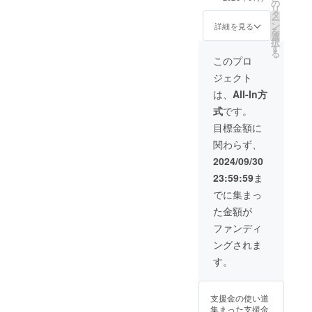
の
年1月1日〜2025
方はアカウント
リ
タ
年3月1日までの
名をご記入くだ
ー
ン
2ヶ月間 ・掲載
詳細を見る
さい。
を
選
方法：画像など
択
す
要相談 ・掲載サ
る
イズ：中 ・支援
このプロ
時、リターンの
ジェクト
ための打ち合わ
せの必要がある
は、
All-In方
ため必ず備考欄
式
です。
に御連絡先をお
願いいたしま
目標金額に
す。希望者が多
関わらず、
かった場合には
時期をずらす可
2024/09/30
能性があるた
23:59:59
ま
め、ご相談させ
て頂く場合があ
でに集まっ
ります。（２ヶ
た金額が
月間掲載という
のは変わりませ
ファンディ
ん）
ングされま
す。
支援金の使い道
集まった支援金