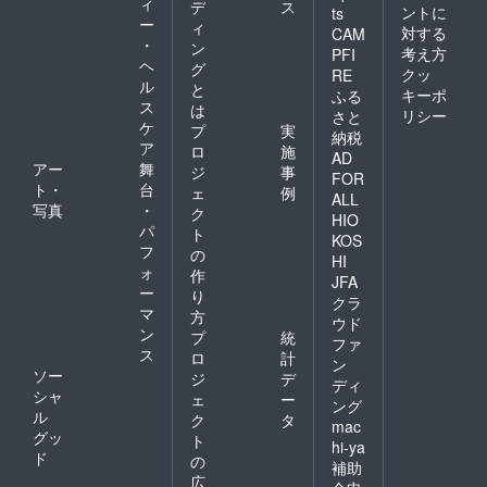
ィ
デ
ス
ントに
ts
ー
ィ
対する
CAM
・
ン
考え方
PFI
ヘ
グ
クッ
RE
ル
と
キーポ
ふる
ス
は
リシー
さと
ケ
プ
実
納税
ア
ロ
施
AD
アー
舞
ジ
事
FOR
ト・
台
ェ
例
ALL
写真
・
ク
HIO
パ
ト
KOS
フ
の
HI
ォ
作
JFA
ー
り
クラ
マ
方
ウド
ン
プ
統
ファ
ス
ロ
計
ン
ソー
ジ
デ
ディ
シャ
ェ
ー
ング
ル
ク
タ
mac
グッ
ト
hi-ya
ド
の
補助
広