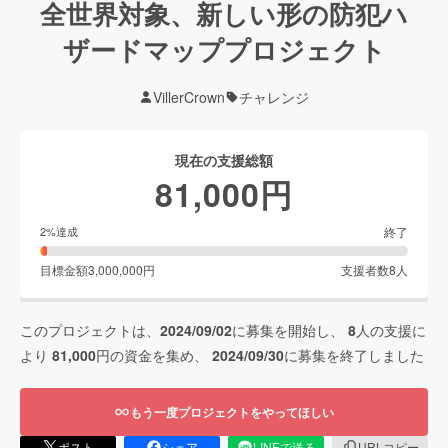
全世界対象、新しい形の防犯ハ
ザードマッププロジェクト
VillerCrown
チャレンジ
現在の支援総額
81,000
円
終了
2
%達成
目標金額
3,000,000
円
支援者数
8
人
このプロジェクトは、
2024/09/02
に募集を開始し、
8
人の支援に
より
81,000
円の資金を集め、
2024/09/30
に募集を終了しました
もう一度プロジェクトをやってほしい
ポスト
シェア
LINEで送る
URLコピー