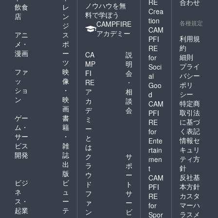
RE
合わせ
ノウハウを無
飲食
レ
Crea
料で学ぼう
店
ン
tion
各種規定
CAMPFIRE
ジ
CAM
アカデミー
アニ
ス
利用規
PFI
メ・
ポ
約
RE
漫画
ー
CA
説
細則
for
ツ
MP
明
プライ
Soci
ファ
映
FI
会
バシー
al
ッ
像
RE
・
ポリ
Goo
ショ
・
ア
相
シー
d
ン
映
カ
談
特定商
CAM
画
デ
会
取引法
PFI
ゲー
書
ミ
に基づ
RE
ム・
籍
ー
く表記
for
サー
・
と
情報セ
Ente
ビス
雑
は
キュリ
rtain
開発
誌
ク
サ
ティ方
men
出
ラ
ポ
針
t
版
ウ
ー
反社基
CAM
ビジ
ビ
ド
ト
本方針
PFI
ネ
ュ
フ
サ
カスタ
RE
ス・
ー
ァ
ー
マーハ
for
起業
テ
ン
ビ
ラスメ
Spor