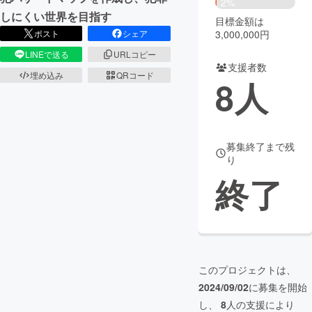
2%
しにくい世界を目指す
目標金額は
まちづくり・地域活性化
3,000,000円
ポスト
シェア
LINEで送る
URLコピー
支援者数
CAMPFIRE for Social Good
CAMPFIRE Creation
埋め込み
QRコード
8
人
CAMPFIREふるさと納税
machi-ya
コミュニティ
募集終了まで残
り
終了
このプロジェクトは、
2024/09/02
に募集を開始
し、
8
人の支援により