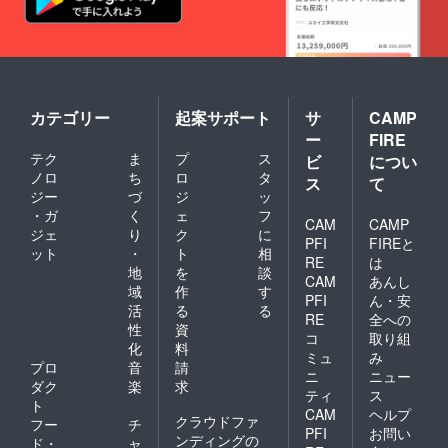
カテゴリー
起案サポート
サ
CAMP
ー
FIRE
テク
ま
プ
ス
ビ
につい
ノロ
ち
ロ
タ
ス
て
ジー
づ
ジ
ッ
・ガ
く
ェ
フ
CAM
CAMP
ジェ
り
ク
に
PFI
FIREと
ット
・
ト
相
RE
は
地
を
談
CAM
あんし
域
作
す
PFI
ん・安
活
る
る
RE
全への
性
資
コ
取り組
化
料
ミュ
み
プロ
音
請
ニ
ニュー
ダク
楽
求
ティ
ス
ト
CAM
ヘルプ
クラウドファ
フー
チ
PFI
お問い
ンディングの
ド・
ャ