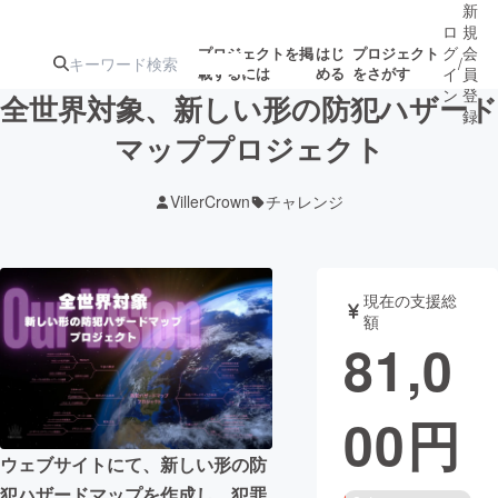
新
ロ
規
グ
会
プロジェクトを掲
はじ
プロジェクト
/
載するには
める
をさがす
イ
員
ン
登
全世界対象、新しい形の防犯ハザード
録
マッププロジェクト
人気のプロ
注目のリ
注目の新着プロ
募集終了が近いプ
もうすぐ公開
VillerCrown
チャレンジ
ジェクト
ターン
ジェクト
ロジェクト
されます
アート・写真
音楽
現在の支援総
額
81,0
テクノロジー・ガジェット
ゲーム・サ
00
円
映像・映画
書籍・雑誌
ウェブサイトにて、新しい形の防
ビジネス・起業
チャレンジ
犯ハザードマップを作成し、犯罪