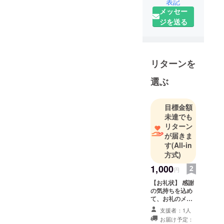
表記
メッセー
ジを送る
リターンを
選ぶ
目標金額
未達でも
リターン
が届きま
す
(All-in
方式)
1,000
円
【お礼状】 感謝
の気持ちを込め
て、お礼のメッ
セージをお送り
支援者：1人
します。
お届け予定：