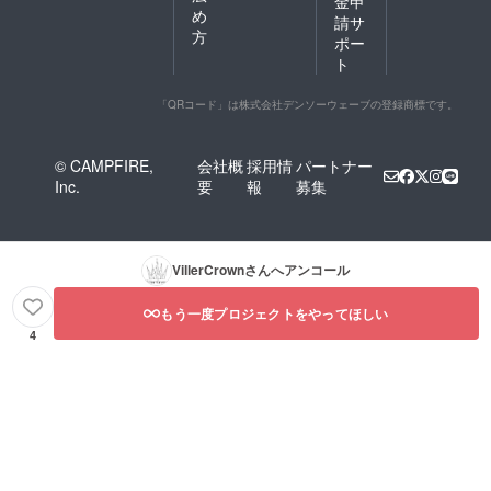
金申
め
請サ
方
ポー
ト
「QRコード」は株式会社デンソーウェーブの登録商標です。
© CAMPFIRE,
会社概
採用情
パートナー
Inc.
要
報
募集
VillerCrown
さんへアンコール
もう一度プロジェクトをやってほしい
4