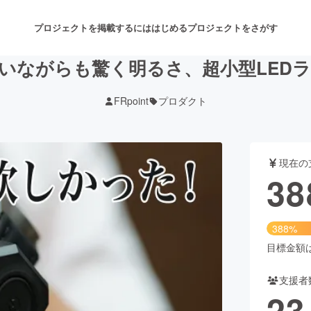
プロジェクトを掲載するには
はじめる
プロジェクトをさがす
いながらも驚く明るさ、超小型LED
FRpoint
プロダクト
注目のリターン
注目の新着プロジェクト
募集終了が近いプロジェクト
も
現在の
音楽
舞台・パフォーマンス
38
ゲーム・サービス開発
フード・飲食店
388%
書籍・雑誌出版
アニメ・漫画
目標金額は1
支援者
チャレンジ
ビューティー・ヘルスケ
23