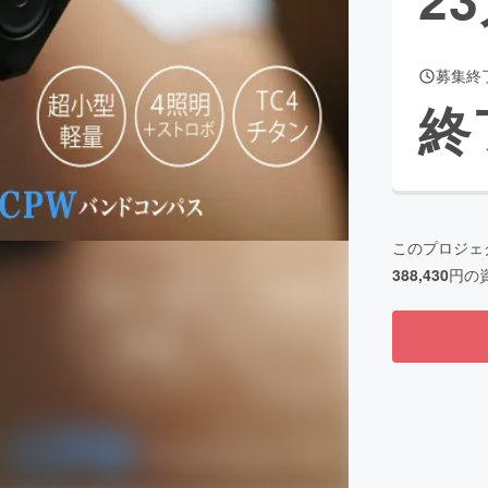
募集終
CAMPFIRE for Social Good
CAMPFIRE Creation
終
CAMPFIREふるさと納税
machi-ya
コミュニティ
このプロジェ
388,430
円の