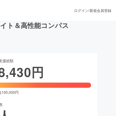
ログイン
/
新規会員登録
ライト＆高性能コンパス
うすぐ公開されます
支援総額
プロダクト
8,430
円
ファッション
スポーツ
00,000円
数
ア
ソーシャルグッド
人