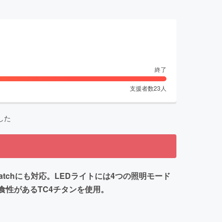
終了
支援者数
23
人
した
tchにも対応。LEDライトには4つの照明モード
性があるTC4チタンを使用。