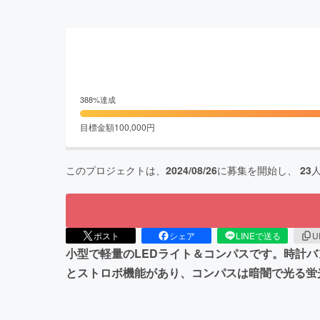
388
%達成
目標金額
100,000
円
このプロジェクトは、
2024/08/26
に募集を開始し、
23
ポスト
シェア
LINEで送る
U
小型で軽量のLEDライト＆コンパスです。時計バン
とストロボ機能があり、コンパスは暗闇で光る蛍