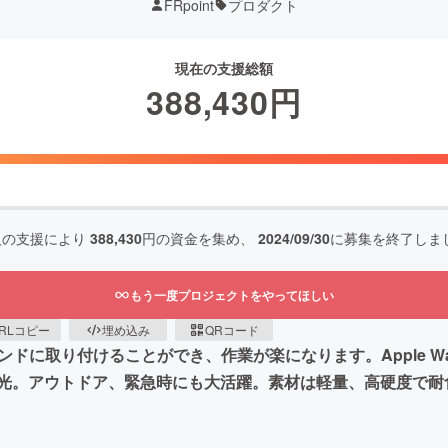
FRpoint
プロダクト
現在の支援総額
388,430
円
人の支援により
388,430
円の資金を集め、
2024/09/30
に募集を終了しま
もう一度プロジェクトをやってほしい
RLコピー
埋め込み
QRコード
ドに取り付けることができ、作業が楽になります。Apple Wa
光。アウトドア、緊急時にも大活躍。素材は軽量、高硬度で耐食