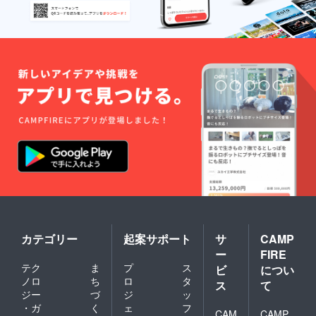
カテゴリー
起案サポート
サ
CAMP
ー
FIRE
テク
ま
プ
ス
ビ
につい
ノロ
ち
ロ
タ
ス
て
ジー
づ
ジ
ッ
・ガ
く
ェ
フ
CAM
CAMP