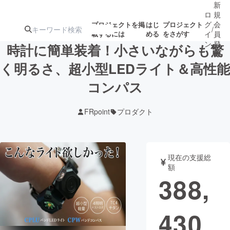
新
ロ
規
グ
会
プロジェクトを掲
はじ
プロジェクト
/
載するには
める
をさがす
イ
員
ン
登
時計に簡単装着！小さいながらも驚
録
く明るさ、超小型LEDライト＆高性能
コンパス
人気のプロ
注目のリ
注目の新着プロ
募集終了が近いプ
もうすぐ公開
ジェクト
ターン
ジェクト
ロジェクト
されます
FRpoint
プロダクト
アート・写真
音楽
現在の支援総
テクノロジー・ガジェット
ゲーム・サ
額
388,
映像・映画
書籍・雑誌
430
ビジネス・起業
チャレンジ