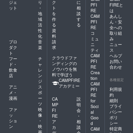
ジェ
り
ク
に
PFI
FIREと
ット
・
ト
相
RE
は
地
を
談
CAM
あんし
域
作
す
PFI
ん・安
活
る
る
RE
全への
性
資
コ
取り組
化
料
ミュ
み
プロ
音
請
ニ
ニュー
ダク
楽
求
ティ
ス
ト
CAM
ヘルプ
クラウドファ
フー
チ
PFI
お問い
ンディングの
ド・
ャ
RE
合わせ
ノウハウを無
飲食
レ
Crea
料で学ぼう
店
ン
tion
各種規定
CAMPFIRE
ジ
CAM
アカデミー
アニ
ス
利用規
PFI
メ・
ポ
約
RE
漫画
ー
CA
説
細則
for
ツ
MP
明
プライ
Soci
ファ
映
FI
会
バシー
al
ッ
像
RE
・
ポリ
Goo
ショ
・
ア
相
シー
d
ン
映
カ
談
特定商
CAM
画
デ
会