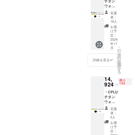
チタン
の販売
ウォッ
予定価
チバン
格に対
支援
ドLED
するも
者：
ライト1
ので
16人
点 ・カ
す。
お届
ラー：
け予
ブラッ
定：
ク (一般
2024
年11
販売価
こ
月
格
の
リ
20,445
タ
ー
円→割
ン
詳細を見る
を
引価格
選
択
14,515
す
る
円) ※税
14,
込・送
残り
料込み
924
100
円
※ 割引
・CPLU
率は製
チタン
品本体
ウォッ
の販売
チバン
予定価
支援
ドLED
格に対
者：
ライト1
するも
0人
点 ・カ
ので
お届
ラー：
す。
け予
ブラッ
定：
2024