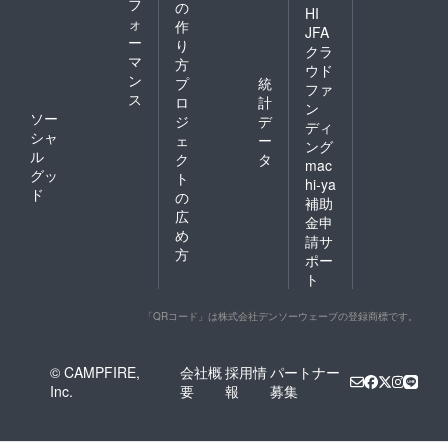
フ
の
HI
ォ
作
JFA
ー
り
クラ
マ
方
ウド
ン
プ
統
ファ
ス
ロ
計
ン
ソー
ジ
デ
ディ
シャ
ェ
ー
ング
ル
ク
タ
mac
グッ
ト
hi-ya
ド
の
補助
広
金申
め
請サ
方
ポー
ト
「QRコード」は株式会社デンソーウェーブの登録商標です。
© CAMPFIRE,
会社概
採用情
パートナー
Inc.
要
報
募集