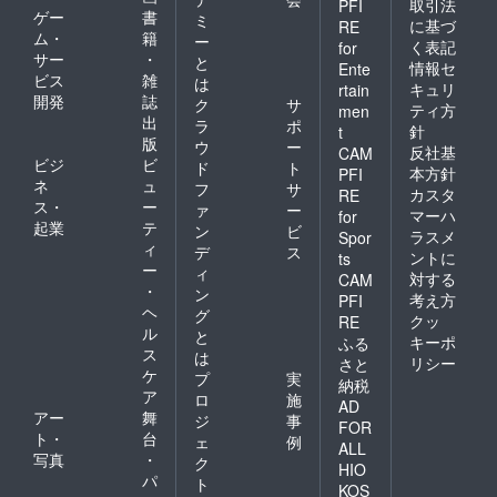
取引法
PFI
ゲー
書
ミ
に基づ
RE
ム・
籍
ー
く表記
for
サー
・
と
情報セ
Ente
ビス
雑
は
キュリ
rtain
開発
誌
ク
サ
ティ方
men
出
ラ
ポ
針
t
版
ウ
ー
反社基
CAM
ビジ
ビ
ド
ト
本方針
PFI
ネ
ュ
フ
サ
カスタ
RE
ス・
ー
ァ
ー
マーハ
for
起業
テ
ン
ビ
ラスメ
Spor
ィ
デ
ス
ントに
ts
ー
ィ
対する
CAM
・
ン
考え方
PFI
ヘ
グ
クッ
RE
ル
と
キーポ
ふる
ス
は
リシー
さと
ケ
プ
実
納税
ア
ロ
施
AD
アー
舞
ジ
事
FOR
ト・
台
ェ
例
ALL
写真
・
ク
HIO
パ
ト
KOS