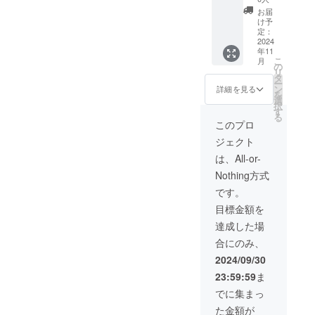
点 ・カ
ので
お届
ラー：
す。
け予
ブラッ
定：
ク (一般
2024
年11
販売価
こ
月
格
の
リ
40,890
タ
ー
円→割
ン
詳細を見る
を
引価格
選
択
29,031
す
る
円) ※税
このプロ
込・送
ジェクト
料込み
※ 割引
は、All-or-
率は製
Nothing方式
品本体
の販売
です。
予定価
目標金額を
格に対
するも
達成した場
ので
合にのみ、
す。
2024/09/30
23:59:59
ま
でに集まっ
た金額が