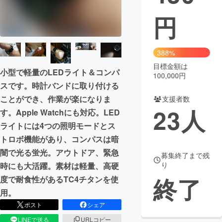
円
まちづくり・地域活性化
CAMPFIRE for Social Good
CAMPFIRE Creation
388%
CAMPFIREふるさと納税
machi-ya
コミュニティ
目標金額は
小型で軽量のLEDライト＆コンパ
100,000円
スです。時計バンドに取り付ける
ことができ、作業が楽になりま
支援者数
23
人
す。Apple Watchにも対応。LED
ライトには4つの照明モードとス
トロボ機能があり、コンパスは暗
闇で光る蛍光。アウトドア、緊急
募集終了まで残
り
時にも大活躍。素材は軽量、高硬
終了
度で耐食性があるTC4チタンを使
用。
ポスト
シェア
LINEで送る
URLコピー