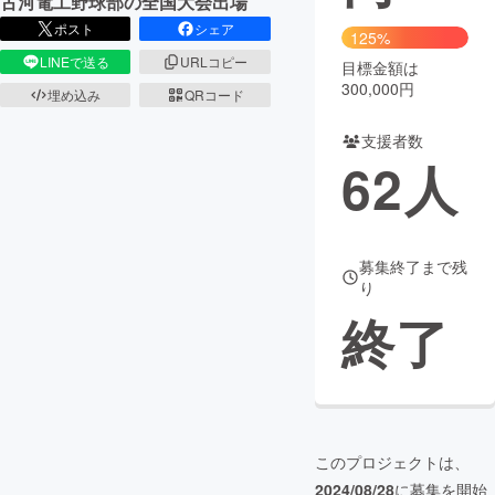
古河電工野球部の全国大会出場
ポスト
シェア
125%
まちづくり・地域活性化
LINEで送る
URLコピー
目標金額は
300,000円
埋め込み
QRコード
CAMPFIRE for Social Good
CAMPFIRE Creation
支援者数
CAMPFIREふるさと納税
machi-ya
コミュニティ
62
人
募集終了まで残
り
終了
このプロジェクトは、
2024/08/28
に募集を開始