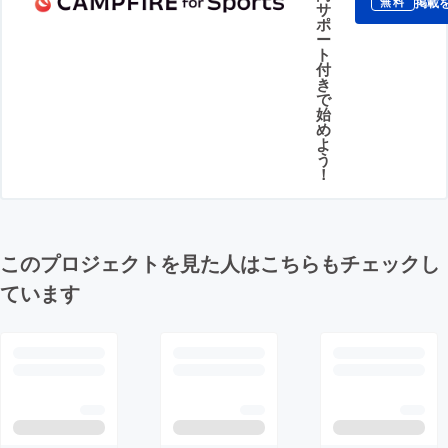
掲載
無料
サ
ポ
ー
ト
付
き
で
始
め
よ
う
！
このプロジェクトを見た人はこちらもチェックし
ています