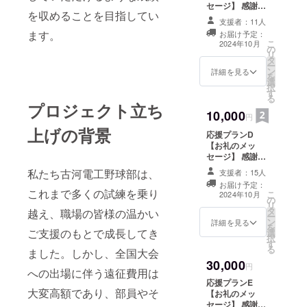
セージ】 感謝の
を収めることを目指してい
気持ちを込め
支援者：11人
て、お礼のメッ
ます。
お届け予定：
セージをお送り
こ
2024年10月
の
します。 1,000
リ
タ
円/ 3,000
ー
ン
円/5,000
詳細を見る
を
選
円/10,000
択
す
円/30,000円のリ
る
ターンは同じ内
プロジェクト立ち
10,000
容になります。
円
上げの背景
応援プランD
【お礼のメッ
セージ】 感謝の
気持ちを込め
私たち古河電工野球部は、
支援者：15人
て、お礼のメッ
お届け予定：
セージをお送り
これまで多くの試練を乗り
こ
2024年10月
の
します。 1,000
リ
タ
円/ 3,000
越え、職場の皆様の温かい
ー
ン
円/5,000
詳細を見る
を
ご支援のもとで成長してき
選
円/10,000
択
す
円/30,000円のリ
る
ました。しかし、全国大会
ターンは同じ内
30,000
容になります。
円
への出場に伴う遠征費用は
応援プランE
大変高額であり、部員やそ
【お礼のメッ
セージ】 感謝の