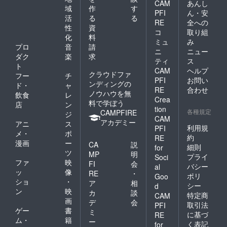
CAM
あんし
域
作
す
PFI
ん・安
活
る
る
RE
全への
性
資
コ
取り組
化
料
ミュ
み
プロ
音
請
ニ
ニュー
ダク
楽
求
ティ
ス
ト
CAM
ヘルプ
クラウドファ
フー
チ
PFI
お問い
ンディングの
ド・
ャ
RE
合わせ
ノウハウを無
飲食
レ
Crea
料で学ぼう
店
ン
tion
各種規定
CAMPFIRE
ジ
CAM
アカデミー
アニ
ス
利用規
PFI
メ・
ポ
約
RE
漫画
ー
CA
説
細則
for
ツ
MP
明
プライ
Soci
ファ
映
FI
会
バシー
al
ッ
像
RE
・
ポリ
Goo
ショ
・
ア
相
シー
d
ン
映
カ
談
特定商
CAM
画
デ
会
取引法
PFI
ゲー
書
ミ
に基づ
RE
ム・
籍
ー
く表記
for