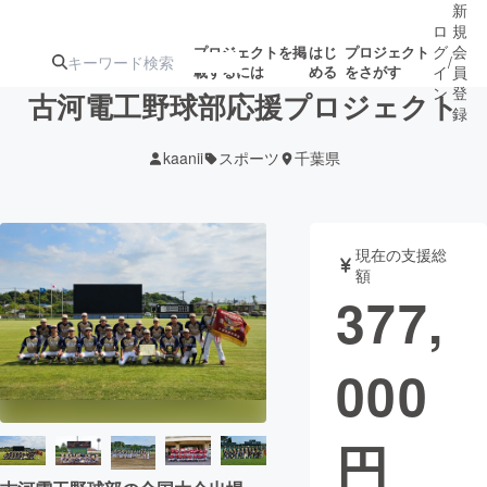
新
ロ
規
グ
会
プロジェクトを掲
はじ
プロジェクト
/
載するには
める
をさがす
イ
員
ン
登
古河電工野球部応援プロジェクト
録
kaanii
スポーツ
千葉県
人気のプロ
注目のリ
注目の新着プロ
募集終了が近いプ
もうすぐ公開
ジェクト
ターン
ジェクト
ロジェクト
されます
現在の支援総
額
アート・写真
音楽
377,
テクノロジー・ガジェット
ゲーム・サ
000
映像・映画
書籍・雑誌
円
ビジネス・起業
チャレンジ