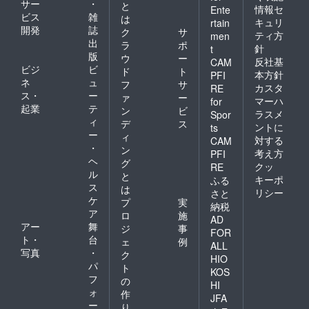
サー
・
と
情報セ
Ente
ビス
雑
は
キュリ
rtain
開発
誌
ク
サ
ティ方
men
出
ラ
ポ
針
t
版
ウ
ー
反社基
CAM
ビジ
ビ
ド
ト
本方針
PFI
ネ
ュ
フ
サ
カスタ
RE
ス・
ー
ァ
ー
マーハ
for
起業
テ
ン
ビ
ラスメ
Spor
ィ
デ
ス
ントに
ts
ー
ィ
対する
CAM
・
ン
考え方
PFI
ヘ
グ
クッ
RE
ル
と
キーポ
ふる
ス
は
リシー
さと
ケ
プ
実
納税
ア
ロ
施
AD
アー
舞
ジ
事
FOR
ト・
台
ェ
例
ALL
写真
・
ク
HIO
パ
ト
KOS
フ
の
HI
ォ
作
JFA
ー
り