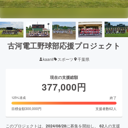
古河電工野球部応援プロジェクト
kaanii
スポーツ
千葉県
現在の支援総額
377,000
円
終了
125
%達成
目標金額
300,000
円
支援者数
62
人
このプロジェクトは、
2024/08/28
に募集を開始し、
62
人の支援