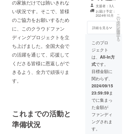
の家族だけでは賄いきれな
気持ちを込め
支援者：3人
て、お礼のメッ
い状況です。そこで、皆様
お届け予定：
セージをお送り
こ
2024年10月
の
します。 1,000
のご協力をお願いするため
リ
タ
円/ 3,000
ー
ン
円/5,000
詳細を見る
に、このクラウドファン
を
選
円/10,000
択
ディングプロジェクトを立
す
円/30,000円のリ
る
ターンは同じ内
このプロ
ち上げました。全国大会で
容になります。
ジェクト
の活躍を通じて、応援して
は、
All-In方
くださる皆様に恩返しがで
式
です。
目標金額に
きるよう、全力で頑張りま
関わらず、
す。
2024/09/15
23:59:59
ま
でに集まっ
た金額が
これまでの活動と
ファンディ
ングされま
準備状況
す。