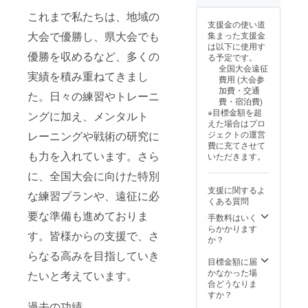
これまで私たちは、地域の
支援金の使い道
大会で優勝し、県大会でも
集まった支援金
は以下に使用す
優勝を収めるなど、多くの
る予定です。
全国大会遠征
実績を積み重ねてきまし
費用 (大会参
加費・交通
た。日々の練習やトレーニ
費・宿泊費)
※目標金額を超
ングに加え、メンタルト
えた場合はプロ
レーニングや戦術の研究に
ジェクトの運営
費に充てさせて
も力を入れています。さら
いただきます。
に、全国大会に向けた特別
支援に関するよ
な練習プランや、遠征に必
くある質問
要な準備も進めておりま
手数料はいく
らかかります
す。皆様からの支援で、さ
か？
らなる高みを目指していき
目標金額に届
かなかった場
たいと考えています。
合どうなりま
すか？
過去の功績