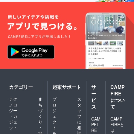
カテゴリー
起案サポート
サ
CAMP
ー
FIRE
テク
ま
プ
ス
ビ
につい
ノロ
ち
ロ
タ
ス
て
ジー
づ
ジ
ッ
・ガ
く
ェ
フ
CAM
CAMP
ジェ
り
ク
に
PFI
FIREと
ット
・
ト
相
RE
は
地
を
談