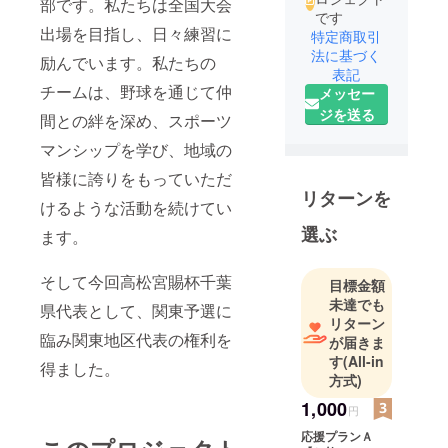
部です。私たちは全国大会
です
出場を目指し、日々練習に
特定商取引
法に基づく
励んでいます。私たちの
表記
チームは、野球を通じて仲
メッセー
ジを送る
間との絆を深め、スポーツ
マンシップを学び、地域の
皆様に誇りをもっていただ
リターンを
けるような活動を続けてい
選ぶ
ます。
そして今回高松宮賜杯千葉
目標金額
未達でも
県代表として、関東予選に
リターン
臨み関東地区代表の権利を
が届きま
す
(All-in
得ました。
方式)
1,000
円
応援プランＡ