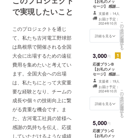
このプロジェクト
【お礼のメッ
セージ】 感謝の
で実現したいこと
気持ちを込め
支援者：14人
て、お礼のメッ
お届け予定：
セージをお送り
こ
2024年10月
の
します。 1,000
このプロジェクトを通じ
リ
タ
円/ 3,000
ー
ン
円/5,000
詳細を見る
て、私たち古河電工野球部
を
選
円/10,000
択
す
円/30,000円のリ
は島根県で開催される全国
る
ターンは同じ内
3,000
大会に出場するための遠征
容になります。
円
費用を集めたいと考えてい
応援プランB
【お礼のメッ
ます。全国大会への出場
セージ】 感謝の
気持ちを込め
支援者：19人
は、私たちにとって大変重
て、お礼のメッ
お届け予定：
セージをお送り
要な経験となり、チームの
こ
2024年10月
の
します。 1,000
リ
タ
円/ 3,000
成長や個々の技術向上に繋
ー
ン
円/5,000
詳細を見る
を
選
がる貴重な機会です。ま
円/10,000
択
す
円/30,000円のリ
る
た、古河電工社員の皆様へ
ターンは同じ内
5,000
容になります。
円
感謝の気持ちを伝え、応援
応援プランC
していただけるような成績
【お礼のメッ