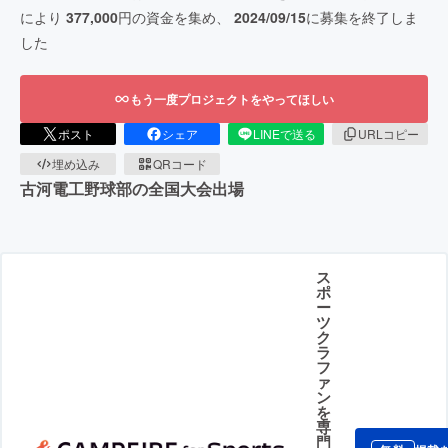
により
377,000
円の資金を集め、
2024/09/15
に募集を終了しま
した
もう一度プロジェクトをやってほしい
ポスト
シェア
LINEで送る
URLコピー
埋め込み
QRコード
古河電工野球部の全国大会出場
ス
ポ
ー
ツ
ク
ラ
フ
ァ
ン
を
専
門