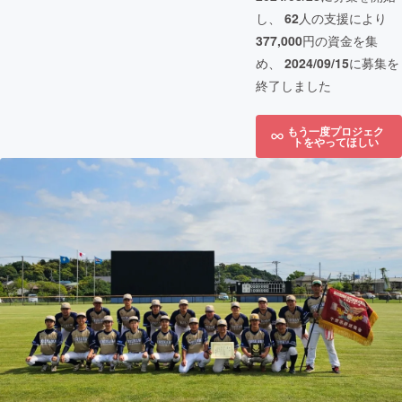
し、
62
人の支援により
377,000
円の資金を集
め、
2024/09/15
に募集を
終了しました
もう一度プロジェク
トをやってほしい