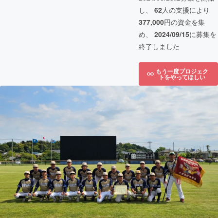
し、
62
人の支援により
377,000
円の資金を集
め、
2024/09/15
に募集を
終了しました
もう一度プロジェク
トをやってほしい