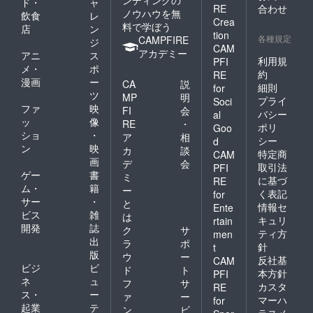
ド・
ャ
RE
合わせ
ノウハウを無
飲食
レ
Crea
料で学ぼう
店
ン
tion
各種規定
CAMPFIRE
ジ
CAM
アカデミー
アニ
ス
利用規
PFI
メ・
ポ
約
RE
漫画
ー
CA
説
細則
for
ツ
MP
明
プライ
Soci
ファ
映
FI
会
バシー
al
ッ
像
RE
・
ポリ
Goo
ショ
・
ア
相
シー
d
ン
映
カ
談
特定商
CAM
画
デ
会
取引法
PFI
ゲー
書
ミ
に基づ
RE
ム・
籍
ー
く表記
for
サー
・
と
情報セ
Ente
ビス
雑
は
キュリ
rtain
開発
誌
ク
サ
ティ方
men
出
ラ
ポ
針
t
版
ウ
ー
反社基
CAM
ビジ
ビ
ド
ト
本方針
PFI
ネ
ュ
フ
サ
カスタ
RE
ス・
ー
ァ
ー
マーハ
for
起業
テ
ン
ビ
ラスメ