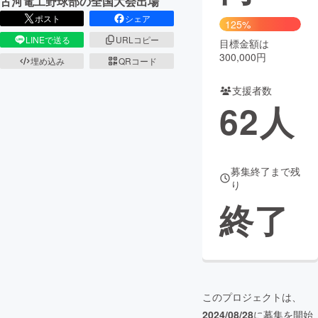
古河電工野球部の全国大会出場
ポスト
シェア
125%
まちづくり・地域活性化
LINEで送る
URLコピー
目標金額は
300,000円
埋め込み
QRコード
CAMPFIRE for Social Good
CAMPFIRE Creation
支援者数
CAMPFIREふるさと納税
machi-ya
コミュニティ
62
人
募集終了まで残
り
終了
このプロジェクトは、
2024/08/28
に募集を開始