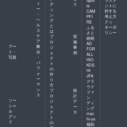
Spor
ィ
デ
ス
ントに
ts
ー
ィ
対する
CAM
・
ン
考え方
PFI
ヘ
グ
クッ
RE
ル
と
キーポ
ふる
ス
は
リシー
さと
ケ
プ
実
納税
ア
ロ
施
AD
アー
舞
ジ
事
FOR
ト・
台
ェ
例
ALL
写真
・
ク
HIO
パ
ト
KOS
フ
の
HI
ォ
作
JFA
ー
り
クラ
マ
方
ウド
ン
プ
統
ファ
ス
ロ
計
ン
ソー
ジ
デ
ディ
シャ
ェ
ー
ング
ル
ク
タ
mac
グッ
ト
hi-ya
ド
の
補助