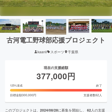
古河電工野球部応援プロジェクト
kaanii
スポーツ
千葉県
現在の支援総額
377,000
円
終了
125
%達成
目標金額
300,000
円
支援者数
62
人
このプロジェクトは、
2024/08/28
に募集を開始し、
62
人の支援