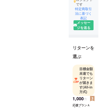
です
特定商取引
法に基づく
表記
メッセー
ジを送る
リターンを
選ぶ
目標金額
未達でも
リターン
が届きま
す
(All-in
方式)
1,000
円
応援プランＡ