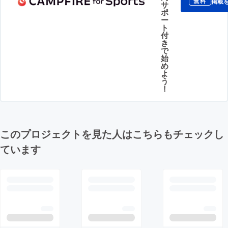
掲載
無料
サ
ポ
ー
ト
付
き
で
始
め
よ
う
！
このプロジェクトを見た人はこちらもチェックし
ています