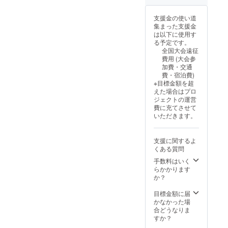
支援金の使い道
集まった支援金
は以下に使用す
る予定です。
全国大会遠征
費用 (大会参
加費・交通
費・宿泊費)
※目標金額を超
えた場合はプロ
ジェクトの運営
費に充てさせて
いただきます。
支援に関するよ
くある質問
手数料はいく
らかかります
か？
目標金額に届
かなかった場
合どうなりま
すか？