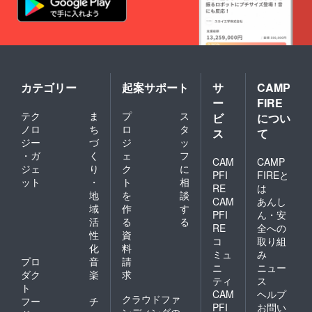
カテゴリー
起案サポート
サ
CAMP
ー
FIRE
テク
ま
プ
ス
ビ
につい
ノロ
ち
ロ
タ
ス
て
ジー
づ
ジ
ッ
・ガ
く
ェ
フ
CAM
CAMP
ジェ
り
ク
に
PFI
FIREと
ット
・
ト
相
RE
は
地
を
談
CAM
あんし
域
作
す
PFI
ん・安
活
る
る
RE
全への
性
資
コ
取り組
化
料
ミュ
み
プロ
音
請
ニ
ニュー
ダク
楽
求
ティ
ス
ト
CAM
ヘルプ
クラウドファ
フー
チ
PFI
お問い
ンディングの