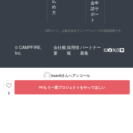
広
金申
め
請サ
方
ポー
ト
「QRコード」は株式会社デンソーウェーブの登録商標です。
© CAMPFIRE,
会社概
採用情
パートナー
Inc.
要
報
募集
kaanii
さんへアンコール
もう一度プロジェクトをやってほしい
5