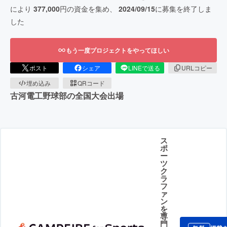
により
377,000
円の資金を集め、
2024/09/15
に募集を終了しま
した
もう一度プロジェクトをやってほしい
ポスト
シェア
LINEで送る
URLコピー
埋め込み
QRコード
古河電工野球部の全国大会出場
ス
ポ
ー
ツ
ク
ラ
フ
ァ
ン
を
専
門