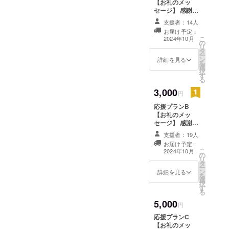
【お礼のメッ
セージ】 感謝の
気持ちを込め
支援者：14人
て、お礼のメッ
お届け予定：
セージをお送り
こ
2024年10月
の
します。 1,000
リ
タ
円/ 3,000
ー
ン
円/5,000
詳細を見る
を
選
円/10,000
択
す
円/30,000円のリ
る
ターンは同じ内
3,000
容になります。
円
応援プランB
【お礼のメッ
セージ】 感謝の
気持ちを込め
支援者：19人
て、お礼のメッ
お届け予定：
セージをお送り
こ
2024年10月
の
します。 1,000
リ
タ
円/ 3,000
ー
ン
円/5,000
詳細を見る
を
選
円/10,000
択
す
円/30,000円のリ
る
ターンは同じ内
5,000
容になります。
円
応援プランC
【お礼のメッ