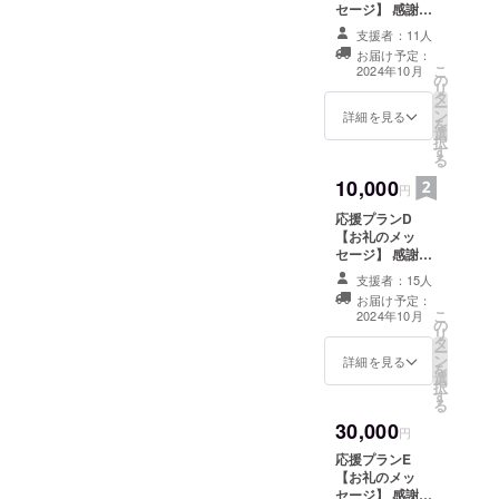
セージ】 感謝の
気持ちを込め
支援者：11人
て、お礼のメッ
お届け予定：
セージをお送り
こ
2024年10月
の
します。 1,000
リ
タ
円/ 3,000
ー
ン
円/5,000
詳細を見る
を
選
円/10,000
択
す
円/30,000円のリ
る
ターンは同じ内
10,000
容になります。
円
応援プランD
【お礼のメッ
セージ】 感謝の
気持ちを込め
支援者：15人
て、お礼のメッ
お届け予定：
セージをお送り
こ
2024年10月
の
します。 1,000
リ
タ
円/ 3,000
ー
ン
円/5,000
詳細を見る
を
選
円/10,000
択
す
円/30,000円のリ
る
ターンは同じ内
30,000
容になります。
円
応援プランE
【お礼のメッ
セージ】 感謝の