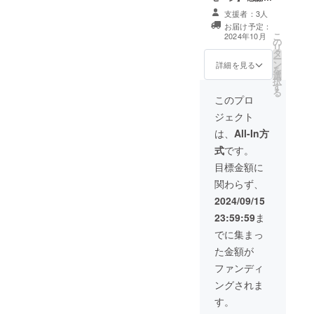
気持ちを込め
支援者：3人
て、お礼のメッ
お届け予定：
セージをお送り
こ
2024年10月
の
します。 1,000
リ
タ
円/ 3,000
ー
ン
円/5,000
詳細を見る
を
選
円/10,000
択
す
円/30,000円のリ
る
ターンは同じ内
このプロ
容になります。
ジェクト
は、
All-In方
式
です。
目標金額に
関わらず、
2024/09/15
23:59:59
ま
でに集まっ
た金額が
ファンディ
ングされま
す。