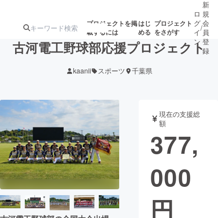
新
ロ
規
グ
会
プロジェクトを掲
はじ
プロジェクト
/
載するには
める
をさがす
イ
員
ン
登
古河電工野球部応援プロジェクト
録
kaanii
スポーツ
千葉県
人気のプロ
注目のリ
注目の新着プロ
募集終了が近いプ
もうすぐ公開
ジェクト
ターン
ジェクト
ロジェクト
されます
現在の支援総
額
アート・写真
音楽
377,
テクノロジー・ガジェット
ゲーム・サ
000
映像・映画
書籍・雑誌
円
ビジネス・起業
チャレンジ