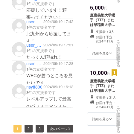
る
1件
の支援者です
5,000
円
応援しています！頑
慶應義塾大学選
張ってください！
手（TTZ）また
user_042f1423afb4
2024/09/19 17:42
は早稲田大学選
1件
の支援者です
手（WEC）から
支援者：3人
北九州から応援してま
のお礼のお手紙
お届け予定：
メールにて送信
す！
こ
2024年11月
の
させていただき
user_d11b6e3e9334
2024/09/19 17:31
リ
タ
ます。 選手の集
1件
の支援者です
ー
ン
合チェキ及び、
詳細を見る
を
たっくん頑張れ！
選
個人チェキ（サ
択
す
イン付き） 選手
user_9a226d26d884
2024/09/19 17:28
る
の裏側映像 選手
1件
の支援者です
10,000
の試合中のVC 2
円
WECが勝つところを見
ラウンド分(映像
慶應義塾大学選
付き)
たいです
手（TTZ）また
nsytf800
2024/09/19 16:13
は早稲田大学選
3件
の支援者です
手（WEC）から
支援者：31人
レベルアップして最高
のお礼のお手紙
お届け予定：
メールにて送信
のパフォーマンスを！
こ
2024年11月
の
させていただき
リ
チーム一丸となって勝
タ
ます。 選手の集
ー
ン
合チェキ及び、
詳細を見る
利掴み取ろう！
を
選
個人チェキ（サ
択
す
イン付き） 選手
1
2
3
次のページ
る
の裏側映像 選手