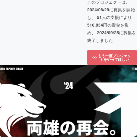
このプロジェクトは、
2024/08/29
に募集を開始
し、
51
人の支援により
510,834
円の資金を集
め、
2024/09/25
に募集を
終了しました
もう一度プロジェク
トをやってほしい