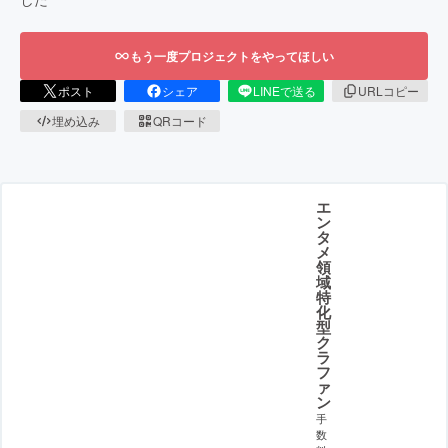
もう一度プロジェクトをやってほしい
ポスト
シェア
LINEで送る
URLコピー
埋め込み
QRコード
エ
ン
タ
メ
領
域
特
化
型
ク
ラ
フ
ァ
ン
手
数