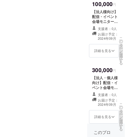
100,000
の試合中のVC 2
円
ラウンド分(映像
【法人様向け】
付き) 早稲田大学
配信・イベント
（WEC）または
会場モニターお
慶應義塾大学
よびユニフォー
（TTZ）の早慶
支援者：0人
ムへのロゴの掲
戦ゲームTシャツ
お届け予定：
載 又は 会場での
こ
1枚（どちらの大
2024年09月
の
試供品・アン
リ
学をご希望かお
タ
ケート等の配布
ー
伝えくださいま
ン
このプランは企
詳細を見る
を
せ。また、一律
選
業様や団体様
択
フリーサイズと
す
が、告知する内
る
させていただき
容がある場合に
ます。）
300,000
お選びいただき
円
たい内容になり
【法人・個人様
ます。 また、個
向け】配信・イ
人での支援を考
ベント会場モニ
えてる方は一度
ターおよびユニ
相談ください。
支援者：0人
フォームへのロ
お届け予定：
ゴの掲載だけで
こ
2024年09月
の
なく、商品・
リ
タ
サービス等の紹
ー
ン
介、CMの放映を
詳細を見る
を
選
配信・イベント
択
す
内で行います。
る
紹介したい内容
このプロ
については一度