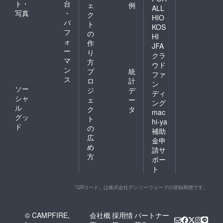
ト・
台
ェ
例
ALL
写真
・
ク
HIO
パ
ト
KOS
フ
の
HI
ォ
作
JFA
ー
り
クラ
マ
方
ウド
ン
プ
統
ファ
ス
ロ
計
ン
ソー
ジ
デ
ディ
シャ
ェ
ー
ング
ル
ク
タ
mac
グッ
ト
hi-ya
ド
の
補助
広
金申
め
請サ
方
ポー
ト
「QRコード」は株式会社デンソーウェーブの登録商標です。
© CAMPFIRE,
会社概
採用情
パートナー