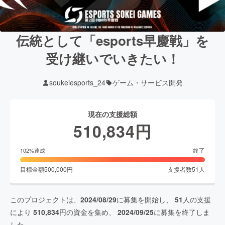
伝統として「esports早慶戦」を
受け継いでいきたい！
soukeiesports_24
ゲーム・サービス開発
現在の支援総額
510,834
円
終了
102
%達成
目標金額
500,000
円
支援者数
51
人
このプロジェクトは、
2024/08/29
に募集を開始し、
51
人の支援
により
510,834
円の資金を集め、
2024/09/25
に募集を終了しま
した