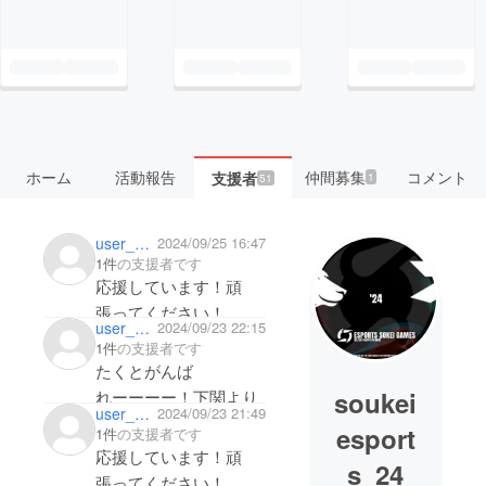
ホーム
活動報告
仲間募集
コメント
支援者
1
51
user_ff7ad339ff44
2024/09/25 16:47
1件
の支援者です
応援しています！頑
張ってください！
user_9149362c7e34
2024/09/23 22:15
良いプロジェクトです
1件
の支援者です
ね！
たくとがんば
soukei
れーーーー！下関より
user_b61f96ef9f24
2024/09/23 21:49
esport
1件
の支援者です
応援しています！頑
s_24
張ってください！