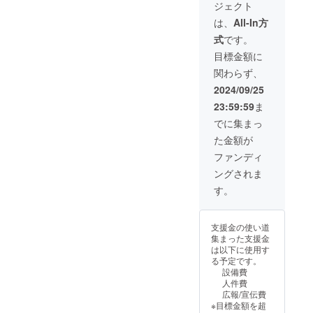
ジェクト
ご相談くださ
い。 また、個人
は、
All-In方
での支援を考え
式
です。
てる方は一度相
談ください。
目標金額に
関わらず、
2024/09/25
23:59:59
ま
でに集まっ
た金額が
ファンディ
ングされま
す。
支援金の使い道
集まった支援金
は以下に使用す
る予定です。
設備費
人件費
広報/宣伝費
※目標金額を超