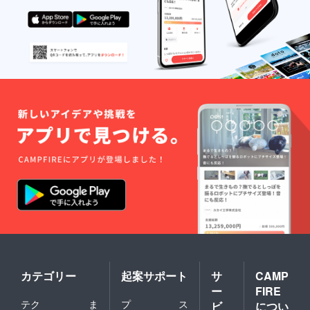
カテゴリー
起案サポート
サ
CAMP
ー
FIRE
テク
ま
プ
ス
ビ
につい