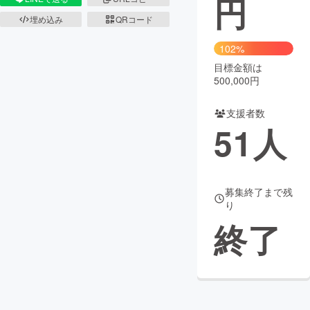
円
埋め込み
QRコード
まちづくり・地域活性化
102%
目標金額は
CAMPFIRE for Social Good
CAMPFIRE Creation
500,000円
CAMPFIREふるさと納税
machi-ya
コミュニティ
支援者数
51
人
募集終了まで残
り
終了