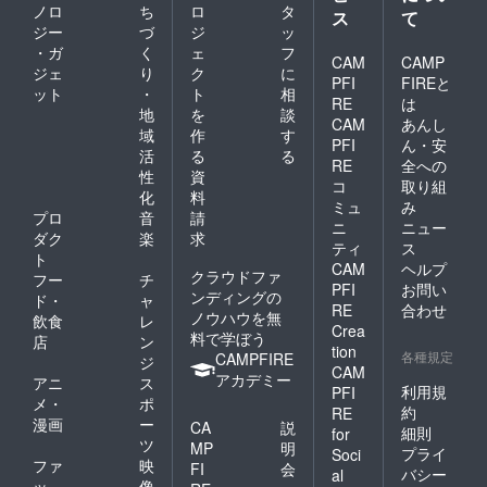
ノロ
ち
ロ
タ
ス
て
ジー
づ
ジ
ッ
・ガ
く
ェ
フ
CAM
CAMP
ジェ
り
ク
に
PFI
FIREと
ット
・
ト
相
RE
は
地
を
談
CAM
あんし
域
作
す
PFI
ん・安
活
る
る
RE
全への
性
資
コ
取り組
化
料
ミュ
み
プロ
音
請
ニ
ニュー
ダク
楽
求
ティ
ス
ト
CAM
ヘルプ
クラウドファ
フー
チ
PFI
お問い
ンディングの
ド・
ャ
RE
合わせ
ノウハウを無
飲食
レ
Crea
料で学ぼう
店
ン
tion
各種規定
CAMPFIRE
ジ
CAM
アカデミー
アニ
ス
利用規
PFI
メ・
ポ
約
RE
漫画
ー
CA
説
細則
for
ツ
MP
明
プライ
Soci
ファ
映
FI
会
バシー
al
ッ
像