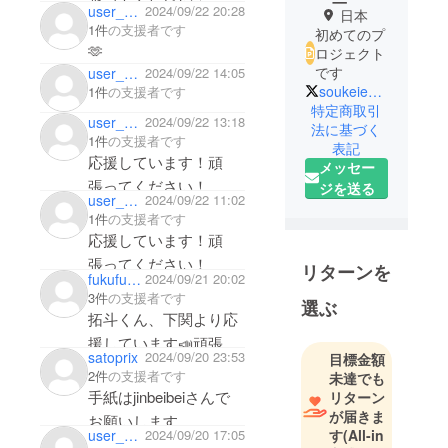
user_69736d86cc64
2024/09/22 20:28
日本
1件
の支援者です
初めてのプ
🫶
ロジェクト
です
user_cd1bed558f34
2024/09/22 14:05
soukeiesports24
1件
の支援者です
特定商取引
user_bb7d18ef3234
2024/09/22 13:18
法に基づく
1件
の支援者です
表記
応援しています！頑
メッセー
張ってください！
ジを送る
user_a100c7c9e3a4
2024/09/22 11:02
1件
の支援者です
応援しています！頑
張ってください！
リターンを
fukufukusupportflap
2024/09/21 20:02
3件
の支援者です
選ぶ
拓斗くん、下関より応
援しています📣頑張っ
satoprix
2024/09/20 23:53
目標金額
てね♪
2件
の支援者です
未達でも
手紙はjinbeibeiさんで
リターン
が届きま
お願いします
す
(All-in
user_8c5f2db9b384
2024/09/20 17:05