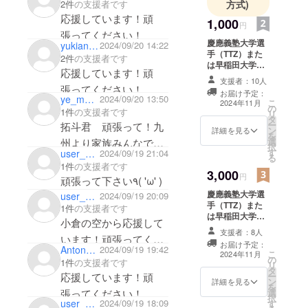
方式)
2件
の支援者です
応援しています！頑
1,000
円
張ってください！
慶應義塾大学選
yukiando0305
2024/09/20 14:22
手（TTZ）また
2件
の支援者です
は早稲田大学選
応援しています！頑
手（WEC）から
支援者：10人
のお礼のお手紙
張ってください！
お届け予定：
をメールにて送
ye_maimai6
2024/09/20 13:50
こ
2024年11月
の
信させていただ
1件
の支援者です
リ
タ
きます。 個人
ー
拓斗君 頑張って！九
ン
チェキ3枚（ラン
詳細を見る
を
選
ダム）
州より家族みんなで応
択
す
user_d8ffd235dc74
2024/09/19 21:04
る
援してます！
1件
の支援者です
3,000
円
頑張って下さい٩( 'ω' )
慶應義塾大学選
user_a430c4d0b634
2024/09/19 20:09
手（TTZ）また
1件
の支援者です
は早稲田大学選
小倉の空から応援して
手（WEC）から
支援者：8人
のお礼のお手紙
います！頑張ってくだ
お届け予定：
メールにて送信
Anton_OYA
2024/09/19 19:42
こ
2024年11月
さい！
の
させていただき
1件
の支援者です
リ
タ
ます。 選手の集
ー
応援しています！頑
ン
合チェキ及び、
詳細を見る
を
選
個人チェキ（サ
択
user_5d3aec2883e4
2024/09/19 18:09
す
イン付き）