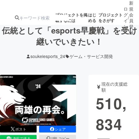
新
ロ
規
グ
会
プロジェクトを掲
はじ
プロジェクト
/
載するには
める
をさがす
イ
員
ン
登
伝統として「esports早慶戦」を受け
録
継いでいきたい！
人気のプロ
注目のリ
注目の新着プロ
募集終了が近いプ
もうすぐ公開
soukeiesports_24
ゲーム・サービス開発
ジェクト
ターン
ジェクト
ロジェクト
されます
アート・写真
音楽
現在の支援総
額
510,
テクノロジー・ガジェット
ゲーム・サ
834
映像・映画
書籍・雑誌
ポスト
シェア
ビジネス・起業
チャレンジ
LINEで送る
URLコピー