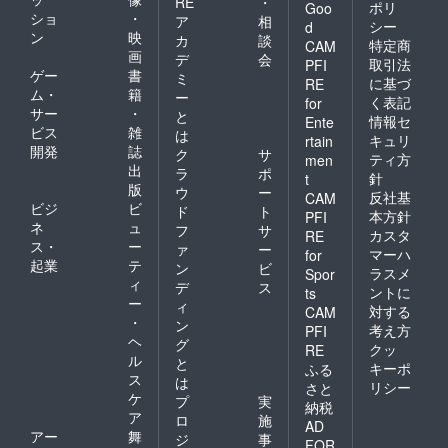
RE
・
ポリ
Goo
ショ
・
ア
相
シー
d
ン
映
カ
談
特定商
CAM
画
デ
会
取引法
PFI
ゲー
書
ミ
に基づ
RE
ム・
籍
ー
く表記
for
サー
・
と
情報セ
Ente
ビス
雑
は
キュリ
rtain
開発
誌
ク
サ
ティ方
men
出
ラ
ポ
針
t
版
ウ
ー
反社基
CAM
ビジ
ビ
ド
ト
本方針
PFI
ネ
ュ
フ
サ
カスタ
RE
ス・
ー
ァ
ー
マーハ
for
起業
テ
ン
ビ
ラスメ
Spor
ィ
デ
ス
ントに
ts
ー
ィ
対する
CAM
・
ン
考え方
PFI
ヘ
グ
クッ
RE
ル
と
キーポ
ふる
ス
は
リシー
さと
ケ
プ
実
納税
ア
ロ
施
AD
アー
舞
ジ
事
FOR