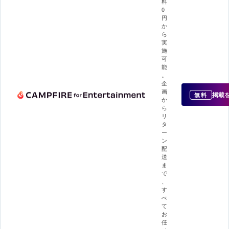
料
0
円
か
ら
実
施
可
能
。
企
画
掲載
無料
か
ら
リ
タ
ー
ン
配
送
ま
で
、
す
べ
て
お
任