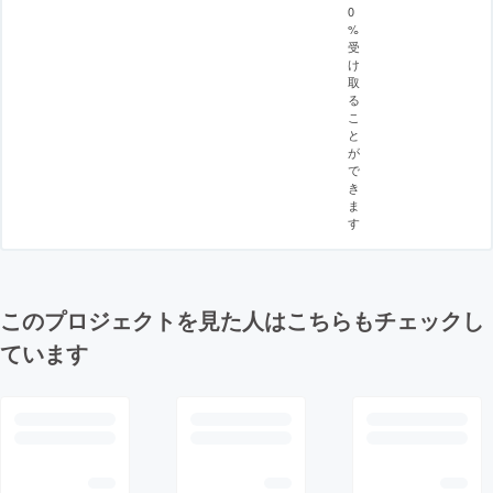
0
%
受
け
取
る
こ
と
が
で
き
ま
す
このプロジェクトを見た人はこちらもチェックし
ています