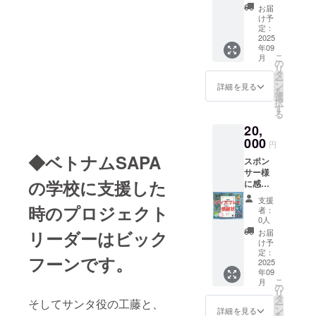
す。 い
べ放
法はク
につい
お届
ス 高校
ずれの
題、飲
ラウド
ては備
け予
生１人
ケース
み放
共有、
定：
考欄に
のケー
で子ど
題、時
2025
ファイ
xlかsの
ス ご自
もたち
年09
間無制
ル便、
希望を
分も３
に食事
こ
月
限で
ＤＶＤ
の
お知ら
枚で一
を提供
リ
す。 夜
など、
タ
せくだ
食分を
するこ
ー
は２０
メール
ン
さい。
詳細を見る
頂くこ
とが出
を
時まで
で打ち
選
⸻
とが出
来ま
択
ですの
合わせ
す
※【G7
来ま
す。 御
る
で、早
致しま
ブラッ
す。 チ
名前を
20,
めにお
す。 約
クイン
ケット
頂けれ
越しく
000
１時間
スタン
円
１０枚
ば、チ
ださ
に１回
トコー
◆ベトナムSAPA
で、大
ケット
スポン
い。 来
のペー
ヒー
人３人
の横に
サー様
られる
スで最
（無
と子ど
お名前
の学校に支援した
に感謝
際には
低３か
糖）】
も１人
を書い
状を贈
予定で
月以上
名称：
支援
が利用
ておき
りま
時のプロジェクト
結構で
は、ラ
インス
者：
できま
ます。
す。 名
すの
ンダム
0人
タント
す。 い
前の掲
で、前
に流し
リーダーはビック
コー
お届
ずれの
載を希
もって
ます。
け予
ヒー 原
ケース
望され
日時を
定：
子ども
材料
フーンです。
で子ど
る方
2025
備考欄
食堂の
名：
もたち
年09
は、A4
に記載
開催日
コー
に食事
こ
月
サイズ
お願い
の
以外も
ヒー豆
を提供
リ
１枚を
しま
タ
流しま
（ベト
そしてサンタ役の工藤と、
するこ
ー
横にし
す。 有
ン
す。 注
詳細を見る
ナム
とが出
を