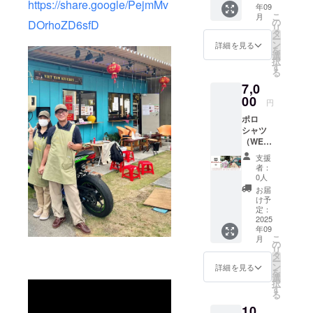
であ
に食事
https://share.google/PejmMv
年09
１枚プ
知らせ
り、１
を提供
こ
月
レゼン
くださ
の
００円
DOrhoZD6sfD
するこ
リ
トし、
い。 画
タ
チケッ
とが出
ー
ポロ
像に１
ン
ト６枚
詳細を見る
来ま
を
シャツ
００円
選
という
す。 ホ
択
（WEL
（百
す
意味で
ワイト
る
WELオ
円）と
す。 ミ
ボード
7,0
リジナ
記載が
ライ種
に貼れ
ル）Sか
00
ありま
まきチ
ば 小学
円
XL １
すが、
ケット
生３人
ポロ
枚をリ
この記
をホワ
のケー
シャツ
ターン
載は１
イト
ス 中学
（WEL
として
００円
ボード
生１人
WELオ
送りま
（百
に貼っ
と小学
支援
リジナ
す。 ポ
円）ミ
て、 そ
者：
生１人
ル）Sか
ロシャ
ライ種
0人
のチ
のケー
XL、ベ
ツにつ
まきチ
ケット
お届
ス 高校
トナム
いては
ケット
け予
で子ど
生１人
インス
備考欄
定：
の表記
もたち
のケー
タント
2025
にxlかs
であ
に食事
ス いず
年09
コー
の希望
り、１
を提供
れの
こ
月
ヒーを
をお知
の
００円
するこ
ケース
リ
10p、
らせく
タ
チケッ
とが出
で子ど
ー
ポップ
ださ
ン
ト１０
詳細を見る
来ま
もたち
を
アップ
い。
選
枚とい
す。 ホ
に食事
択
カード
す
う意味
ワイト
を提供
る
（3Dグ
です。
ボード
するこ
10,
リー
ミライ