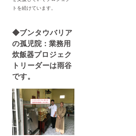
ンダム
に流し
トを続けています。
ます。
子ども
食堂の
開催日
◆ブンタウバリア
以外も
流しま
す。 注
の孤児院：業務用
意事
項：お
炊飯器プロジェク
名前を
希望さ
トリーダーは雨谷
れる方
は備考
です。
欄に記
載して
くださ
い。法
人名や
ロゴ、
バナー
も可能
です。
ロゴや
バナー
などの
画像の