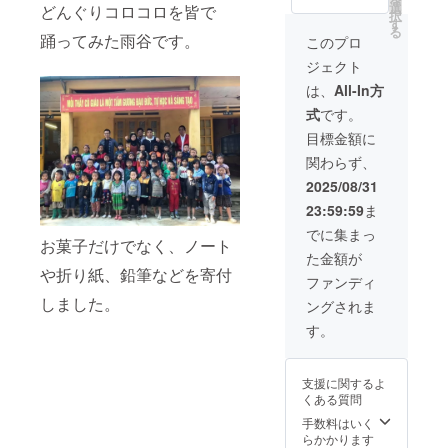
て、ス
効期
選
意事
どんぐりコロコロを皆で
産） 内
来ま
択
ポン
限：２
す
項：お
容量：
す。 御
る
サー様
踊ってみた雨谷です。
０２５
名前を
このプロ
2g/p 賞
名前を
を記載
年９月
希望さ
味期
頂けれ
ジェクト
して壁
１５日
れる方
限：外
ば、チ
に貼っ
から２
は備考
は、
All-In方
装パッ
ケット
ていき
０２５
欄に記
ケージ
の横に
式
です。
ます。
年１２
載して
に記載
お名前
１枚の
月１５
くださ
目標金額に
保存方
を書い
紙に４
日まで
い。法
法：直
ておき
関わらず、
名づつ
人名や
射日
ます。
記載す
ロゴ、
2025/08/31
光、高
る文字
バナー
温多湿
23:59:59
ま
の大き
も可能
を避け
さにな
です。
でに集まっ
て保存
お菓子だけでなく、ノート
りま
ロゴや
してく
た金額が
す。そ
バナー
ださ
や折り紙、鉛筆などを寄付
してお
などの
ファンディ
い。 原
礼の感
画像の
産国
しました。
ングされま
謝メー
受け渡
名：ベ
ルを送
しにつ
す。
トナム
りま
いて
す。
は、プ
データ
ロジェ
支援に関するよ
拡張子
クト終
くある質問
は
了後に
「mp3
手数料はいく
お送り
」に
らかかります
する