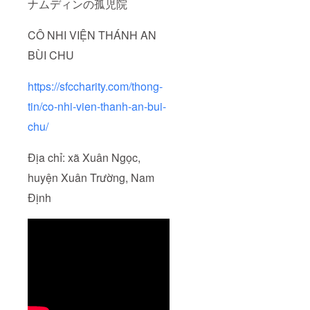
ナムディンの孤児院
CÔ NHI VIỆN THÁNH AN
BÙI CHU
https://sfccharity.com/thong-
tin/co-nhi-vien-thanh-an-bui-
chu/
Địa chỉ: xã Xuân Ngọc,
huyện Xuân Trường, Nam
Định