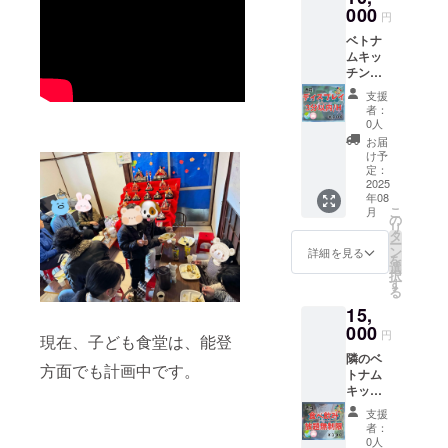
に貼れ
とが出
ディン
000
種まき
ば 小学
円
来ま
グカー
チケッ
生３人
す。 御
ベトナ
ド）1
トをホ
のケー
名前を
ムキッ
枚、
ワイト
ス 中学
頂けれ
チン側
WELWE
ボード
生１人
ば、チ
のデジ
L販促ス
に貼っ
と小学
支援
ケット
タルサ
テッ
て、 そ
者：
生１人
の横に
イネー
カー１
0人
のチ
のケー
お名前
ジにて
枚、
ケット
お届
ス 高校
を書い
ディス
バッチ
け予
で子ど
生１人
ておき
プレイ
１個、
定：
もたち
のケー
ます。
広告を
2025
エコ
に食事
ス ご自
年08
流しま
バッグ
を提供
分も３
こ
月
す。
１個を
の
するこ
枚で一
リ
データ
送りま
タ
とが出
食分を
ー
拡張子
す。 ※
ン
詳細を見る
来ま
頂くこ
を
は
ポップ
選
す。 ホ
とが出
択
「mp3
アップ
す
ワイト
来ま
る
」に
カード
ボード
す。 チ
15,
て、３
（3Dグ
に貼れ
ケット
分以内
000
リー
ば 小学
円
６枚
現在、子ども食堂は、能登
の映像
ディン
生３人
で、大
隣のベ
を作成
グカー
のケー
方面でも計画中です。
人１人
トナム
し、共
ド）は
ス 中学
と子ど
キッチ
有して
選べま
生１人
も３人
ンで、
くださ
せん。
と小学
支援
が利用
お一人
い。 共
※ ポロ
者：
生１人
できま
様、食
有の方
シャツ
0人
のケー