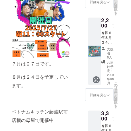
「３
方は、
ン
詳細を見る
を
枚」
備考欄
選
択
を、お
に不要
す
る
渡しし
と記載
2,2
ます。
くださ
当日、
00
い。 掲
円
お渡し
載期
令和６
できな
間：
年８月
い場合
2025年
２４日
は、お
8月16日
の子ど
渡しで
から事
支援
も食堂
きそう
業が存
者：
開催日
な候補
続する
0人
にて、
日を
限り掲
お届
７月は２７日です。
子ども
メッ
載
け予
食堂に
セージ
定：
てミラ
2025
にてお
８月は２４日を予定してい
年08
イ種ま
知らせ
こ
月
きチ
ます。
くださ
の
リ
ケット
い。 画
タ
ー
「６
像に１
ン
詳細を見る
を
枚」
００円
選
択
を、お
（百
す
る
渡しし
円）と
ベトナムキッチン藤波駅前
3,3
ます。
記載が
当日、
00
ありま
円
店横の母屋で開催中
お渡し
すが、
令和６
できな
この記
年８月