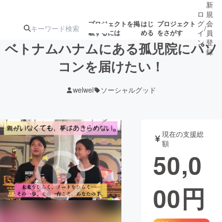
新
ロ
規
グ
会
プロジェクトを掲
はじ
プロジェクト
/
載するには
める
をさがす
イ
員
ン
登
ベトナムハナムにある孤児院にパソ
録
コンを届けたい！
人気のプロ
注目のリ
注目の新着プロ
募集終了が近いプ
もうすぐ公開
welwel
ソーシャルグッド
ジェクト
ターン
ジェクト
ロジェクト
されます
アート・写真
音楽
現在の支援総
額
50,0
テクノロジー・ガジェット
ゲーム・サ
00
円
映像・映画
書籍・雑誌
ビジネス・起業
チャレンジ