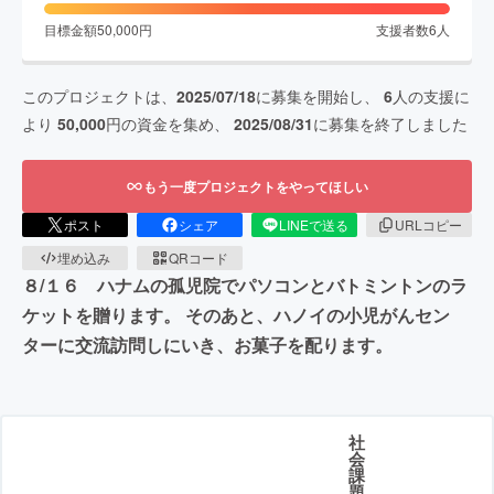
目標金額
50,000
円
支援者数
6
人
このプロジェクトは、
2025/07/18
に募集を開始し、
6
人の支援に
より
50,000
円の資金を集め、
2025/08/31
に募集を終了しました
もう一度プロジェクトをやってほしい
ポスト
シェア
LINEで送る
URLコピー
埋め込み
QRコード
８/１６ ハナムの孤児院でパソコンとバトミントンのラ
ケットを贈ります。 そのあと、ハノイの小児がんセン
ターに交流訪問しにいき、お菓子を配ります。
社
会
課
題