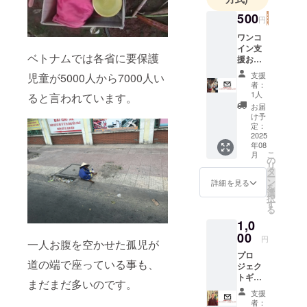
500
円
ワンコ
イン支
ベトナムでは各省に要保護
援お願
いしま
支援
児童が5000人から7000人い
す。サ
者：
ンクス
1人
ると言われています。
メール
お届
送りま
け予
す。 使
定：
わなく
2025
年08
なった
こ
月
中古パ
の
リ
ソコ
タ
ー
ン、バ
ン
詳細を見る
を
ドミン
選
択
トンラ
す
る
ケッ
1,0
ト、古
着など
00
円
一人お腹を空かせた孤児が
頂ける
プロ
ようで
道の端で座っている事も、
ジェク
あれ
トギ
ば、個
まだまだ多いのです。
バー参
別に
支援
加者と
メッ
者：