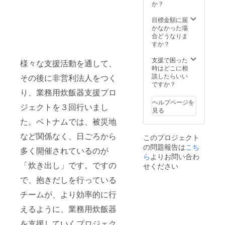
て、３
か？
メール
分以内
をご確
の映像
目標金額に届
認くだ
を作成
かなかった場
さい。
し、共
合どうなりま
令和７
有して
すか？
年９月
くださ
１日か
い。 共
支援で困った
ら動画
様々な支援活動を通して、
有の方
時はどこに相
データ
法はク
談したらいい
その後に非営利法人をつく
を頂戴
ラウド
ですか？
した
共有、
り、業務用炊飯器支援プロ
後、特
ファイ
段の事
ヘルプページを
ジェクトを３回行いまし
ル便、
情が無
見る
ＤＶＤ
い限
た。ベトナムでは、被災地
など、
り、事
メール
業が存
など関係なく、日ごろから
このプロジェクト
で打ち
続する
の問題報告は
こち
合わせ
限り掲
多く開催されているのが
致しま
ら
よりお問い合わ
載
す。 約
「炊き出し」です。ですの
せください
１時間
で、抱きだしを行っている
に１回
のペー
チームが、より効率的に行
スで最
低３か
えるように、業務用炊飯器
月以上
は、ラ
を支援していくプロジェク