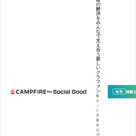
の
解
決
を
み
ん
な
で
支
え
合
う
新
し
い
ク
ラ
フ
ァ
ン
掲載
無料
集
ま
っ
た
支
援
金
は
10