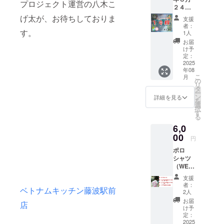
い場合
載は１
プロジェクト運営の八木こ
２４日
は、お
００円
の子ど
渡しで
げ太が、お待ちしておりま
（百
支援
も食堂
きそう
円）ミ
者：
開催日
す。
な候補
ライ種
1人
にて、
日を
まきチ
お届
子ども
メッ
ケット
け予
食堂に
セージ
定：
の表記
てミラ
2025
にてお
であ
年08
イ種ま
知らせ
り、１
こ
月
きチ
くださ
の
００円
リ
ケット
い。 画
タ
チケッ
ー
「１０
像に１
ン
ト３枚
詳細を見る
を
枚」
００円
選
という
択
を、お
（百
す
意味で
る
渡しし
円）と
す。 ミ
6,0
ます。
記載が
ライ種
当日、
00
ありま
まきチ
円
お渡し
すが、
ケット
ポロ
できな
この記
をホワ
シャツ
い場合
載は１
イト
（WEL
は、お
００円
ボード
WELオ
渡しで
（百
に貼っ
支援
リジナ
きそう
円）ミ
て、 そ
者：
ベトナムキッチン藤波駅前
ル）Sか
な候補
ライ種
2人
のチ
XL １
日を
まきチ
ケット
お届
店
枚を施
メッ
ケット
け予
で子ど
設の子
セージ
定：
の表記
もたち
どもに
2025
にてお