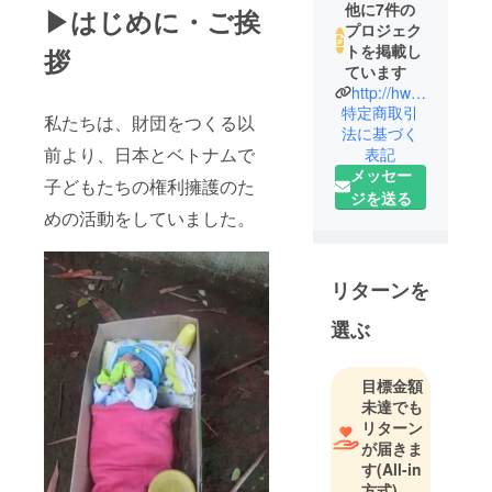
他に7件の
▶はじめに・ご挨
プロジェク
トを掲載し
拶
ています
http://hw2.work
特定商取引
私たちは、財団をつくる以
法に基づく
前より、日本とベトナムで
表記
メッセー
子どもたちの権利擁護のた
ジを送る
めの活動をしていました。
リターンを
選ぶ
目標金額
未達でも
リターン
が届きま
す
(All-in
方式)