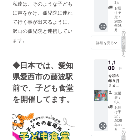
して、
セージ
3人
私達は、そのような子ども
名前か
してく
お届
ニック
ださ
に声をかけ、孤児院に連れ
け予
ネーム
い。
定：
て行く事が出来るように、
を、住
2025
年08
職に渡
こ
月
沢山の孤児院と連携してい
すA4ほ
の
リ
どの紙
タ
ます。
ー
を額縁
ン
詳細を見る
を
に入れ
選
択
た一覧
す
る
表で、
1,1
特別に
◆日本では、愛知
太字か
00
円
フォン
県愛西市の藤波駅
令和６
トを少
年８月
し大き
前で、子ども食堂
２４日
くして
の子ど
記載
支援
も食堂
し、感
を開催してます。
者：
開催日
謝メー
0人
にて、
ルを送
お届
子ども
りま
け予
食堂に
す。 お
定：
てミラ
2025
名前の
年08
イ種ま
記載を
こ
月
きチ
希望さ
の
リ
ケット
れない
タ
ー