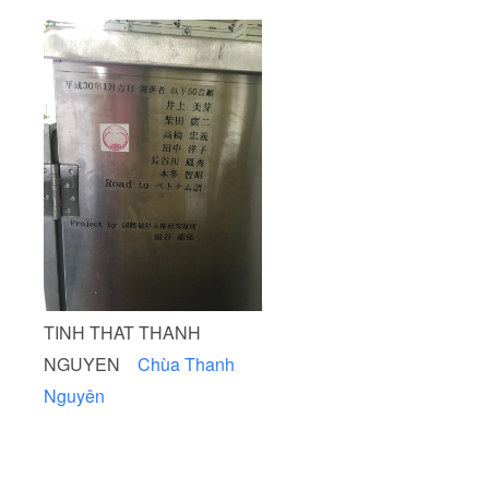
受け渡
しにつ
いて
は、プ
ロジェ
クト終
了後に
お送り
する
メール
をご確
認くだ
さい。
備考欄
にお名
前を記
入され
ていな
い方
TINH THAT THANH
は、お
名前の
NGUYEN
Chùa Thanh
掲載を
希望さ
Nguyên
れない
方とさ
せて頂
きま
す。 令