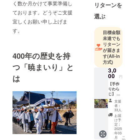
く数か月かけて事業準備し
リターンを
ております。どうぞご支援
選ぶ
宜しくお願い申し上げま
す。
目標金額
未達でも
リターン
が届きま
400年の歴史を持
す
(All-in
方式)
つ「暁まいり」と
3,0
00
は
円
【手作
りわら
じ】 今
回はじ
支援
めて
者：
「暁ま
33人
いり福
お届
男福女
け予
競走」
定：
で奉納
2025
年03
するわ
こ
月
らじを
の