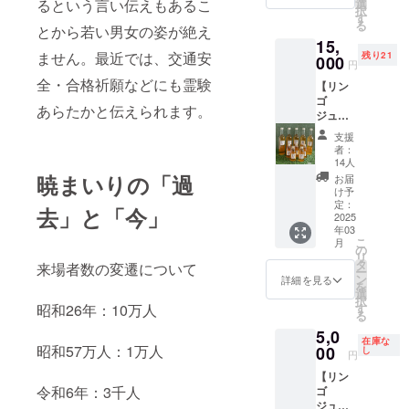
るという言い伝えもあるこ
選
ジュー
択
いいの
す
ス ・内
る
で是非
とから若い男女の姿が絶え
容量
記念に
15,
１：1本
お持ち
ません。最近では、交通安
残り21
000
円
200ml
くださ
サイズ
全・合格祈願などにも霊験
いま
【リン
を3本
せ。 ・
ゴ
あらたかと伝えられます。
セット
素材：
ジュー
・内容
布 ・個
ス】 福
支援
量２：1
数：1個
島ユナ
者：
本
・商品
イテッ
14人
500ml
サイ
ドFCと
暁まいりの「過
お届
サイズ
ズ：約
コラボ
け予
を3本
90×35c
レー
定：
去」と「今」
セット
m
ショ
2025
・容
年03
ン！
器：瓶
こ
月
チーム
の
「保存
リ
が運営
タ
来場者数の変遷について
方法、
ー
する農
ン
詳細を見る
消費期
を
業部で
選
限もし
択
収穫に
昭和26年：10万人
す
くは賞
る
も携
味期
5,0
わった
在庫な
限、原
昭和57万人：1万人
福島産
00
し
円
料、主
りんご
原料の
【リン
を使用
原産
令和6年：3千人
ゴ
した
地、添
ジュー
ジュー