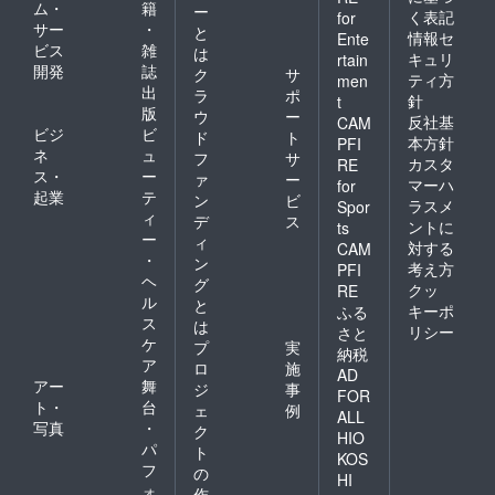
ム・
籍
ー
く表記
for
サー
・
と
情報セ
Ente
ビス
雑
は
キュリ
rtain
開発
誌
ク
サ
ティ方
men
出
ラ
ポ
針
t
版
ウ
ー
反社基
CAM
ビジ
ビ
ド
ト
本方針
PFI
ネ
ュ
フ
サ
カスタ
RE
ス・
ー
ァ
ー
マーハ
for
起業
テ
ン
ビ
ラスメ
Spor
ィ
デ
ス
ントに
ts
ー
ィ
対する
CAM
・
ン
考え方
PFI
ヘ
グ
クッ
RE
ル
と
キーポ
ふる
ス
は
リシー
さと
ケ
プ
実
納税
ア
ロ
施
AD
アー
舞
ジ
事
FOR
ト・
台
ェ
例
ALL
写真
・
ク
HIO
パ
ト
KOS
フ
の
HI
ォ
作