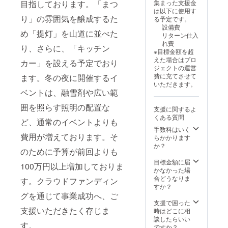
目指しております。「まつ
集まった支援金
我々福
供しま
示はお
たラベ
は以下に使用す
島青年
す。 ・
届け商
ルや注
り」の雰囲気を醸成するた
る予定です。
会議所
内容量
品のラ
意書き
設備費
メン
１：1本
ベルに
をご確
め「提灯」を山道に並べた
リターン仕入
バーで
200ml
表記さ
認くだ
れ費
一生懸
を5本
り、さらに、「キッチン
れま
さい。
※目標金額を超
命制作
セット
す。 商
【手作
えた場合はプロ
いたし
カー」を設える予定でおり
・内容
品開封
りわら
ジェクトの運営
ます。
量２：1
前には
じ】 今
費に充てさせて
ます。冬の夜に開催するイ
・規
本
必ずお
回はじ
いただきます。
格：
500ml
届けの
めて
ベントは、融雪剤や広い範
40cm程
を5本
リター
「暁ま
度（手
セット
ンに貼
いり福
囲を照らす照明の配置な
支援に関するよ
作りの
・容
付され
男福女
くある質問
ため大
器：瓶
たラベ
ど、通常のイベントよりも
競走」
きさ多
「保存
ルや注
手数料はいく
で奉納
少違い
費用が増えております。そ
方法、
意書き
らかかります
するわ
ます）
消費期
をご確
か？
らじを
のために予算が前回よりも
・素
限もし
認くだ
返礼品
材：藁
くは賞
さい。
目標金額に届
用に少
100万円以上増加しておりま
・個
味期
【手作
かなかった場
し大き
数：1個
限、原
りわら
合どうなりま
なわら
す。クラウドファンディン
【福男
料、主
じ】 今
すか？
じを製
福女競
原料の
回はじ
グを通じて事業成功へ、ご
作いた
走記念
原産
めて
支援で困った
しま
手拭
地、添
支援いただきたく存じま
「暁ま
時はどこに相
す。皆
い】 今
加物表
いり福
談したらいい
様に応
す。
年限定
示、ア
男福女
ですか？
援いた