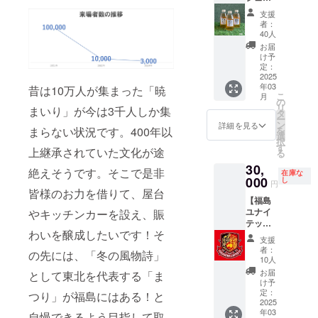
加物表
ス】 福
スを提
支援
示、ア
島ユナ
供しま
者：
レル
イテッ
す。 ・
40人
ギー表
ドFCと
名称：
お届
示」に
コラボ
リンゴ
け予
ついて
レー
ジュー
定：
は、原
ショ
2025
ス ・内
材料及
年03
ン！
昔は10万人が集まった「暁
容量
こ
び添加
月
チーム
１：1本
の
リ
物等の
まいり」が今は3千人しか集
が運営
200ml
タ
ー
食品表
する農
を5本
ン
詳細を見る
まらない状況です。400年以
を
示はお
業部で
セット
選
択
届け商
収穫に
・内容
す
上継承されていた文化が途
る
品のラ
も携
量２：1
ベルに
30,
わった
本
絶えそうです。そこで是非
在庫な
表記さ
福島産
000
500ml
し
円
れま
りんご
皆様のお力を借りて、屋台
を5本
す。 商
【福島
を使用
セット
品開封
ユナイ
やキッチンカーを設え、賑
した
・容
前には
テッド
ジュー
器：瓶
わいを醸成したいです！そ
必ずお
選手サ
スを提
「保存
支援
届けの
イン】
供しま
方法、
者：
の先には、「冬の風物詩」
リター
全選手
す。 ・
消費期
10人
ンに貼
のサイ
名称：
限もし
お届
として東北を代表する「ま
付され
ン入り
リンゴ
くは賞
け予
たラベ
色紙
ジュー
定：
味期
つり」が福島にはある！と
ルや注
（2025
2025
ス ・内
限、原
意書き
年03
シーズ
自慢できるよう目指して取
容量：1
料、主