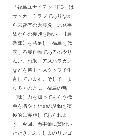
90×35c
さい。
40cm程
手拭
「福島ユナイテッドFC」は
m
【手作
度（手
い】 今
りわら
作りの
年限定
サッカークラブでありなが
じ】 今
ため大
デザイ
回はじ
きさ多
ら未曾有の大震災、原発事
ン、そ
めて
少違い
して本
故からの復興を願い、【農
「暁ま
ます）
来は当
いり福
・素
日競走
業部】を発足し、福島を代
男福女
材：藁
に参加
競走」
・個
しない
表する農作物である桃やり
で奉納
数：1個
と入手
するわ
【福男
するこ
んご、お米、アスパラガス
らじを
福女競
とがで
返礼品
走記念
などを選手・スタッフで生
きない
用に少
手拭
貴重な
し大き
育しています。そして、よ
い】 今
手拭い
なわら
年限定
です。
り多くの方に、福島の魅
じを製
デザイ
縁起が
作いた
ン、そ
いいの
（味）力を知ってもらう機
しま
して本
で是非
す。皆
来は当
記念に
会を増やすための活動を積
様に応
日競走
お持ち
援いた
に参加
くださ
極的に実施しておられま
だいた
しない
いま
感謝を
す。今回、当事業に賛同い
と入手
せ。 ・
込めて
するこ
素材：
ただき、ふくしまのリンゴ
我々福
とがで
布 ・個
島青年
きない
数：1個