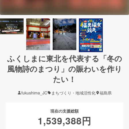
ふくしまに東北を代表する「冬の
風物詩のまつり」の賑わいを作り
たい！
fukushima_JC
まちづくり・地域活性化
福島県
現在の支援総額
1,539,388
円