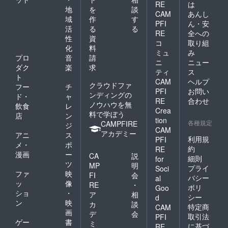
RE
は
地
を
談
CAM
あんし
域
作
す
PFI
ん・安
活
る
る
RE
全への
性
資
コ
取り組
化
料
ミュ
み
プロ
音
請
ニ
ニュー
ダク
楽
求
ティ
ス
ト
CAM
ヘルプ
クラウドファ
フー
チ
PFI
お問い
ンディングの
ド・
ャ
RE
合わせ
ノウハウを無
飲食
レ
Crea
料で学ぼう
店
ン
tion
各種規定
CAMPFIRE
ジ
CAM
アカデミー
アニ
ス
利用規
PFI
メ・
ポ
約
RE
漫画
ー
CA
説
細則
for
ツ
MP
明
プライ
Soci
ファ
映
FI
会
バシー
al
ッ
像
RE
・
ポリ
Goo
ショ
・
ア
相
シー
d
ン
映
カ
談
特定商
CAM
画
デ
会
取引法
PFI
ゲー
書
ミ
に基づ
RE