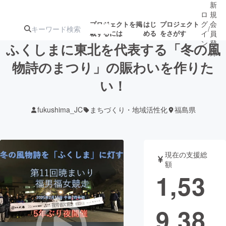
新
ロ
規
グ
会
プロジェクトを掲
はじ
プロジェクト
/
載するには
める
をさがす
イ
員
ン
登
ふくしまに東北を代表する「冬の風
録
物詩のまつり」の賑わいを作りた
い！
人気のプロ
注目のリ
注目の新着プロ
募集終了が近いプ
もうすぐ公開
ジェクト
ターン
ジェクト
ロジェクト
されます
fukushima_JC
まちづくり・地域活性化
福島県
アート・写真
音楽
現在の支援総
テクノロジー・ガジェット
ゲーム・サ
額
1,53
映像・映画
書籍・雑誌
9,38
ビジネス・起業
チャレンジ