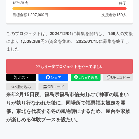
終了
127
%達成
目標金額
1,207,000
円
支援者数
159
人
このプロジェクトは、
2024/12/01
に募集を開始し、
159
人の支援
により
1,539,388
円の資金を集め、
2025/01/15
に募集を終了し
ました
もう一度プロジェクトをやってほしい
ポスト
シェア
LINEで送る
URLコピー
埋め込み
QRコード
来年2月15日夜、福島県福島市信夫山にて神事の暁まい
りが執り行なわれた後に、同場所で福男福女競走を開
催。東北を代表する冬の風物詩にするため、屋台や家族
が楽しめる体験ブースを設たい。