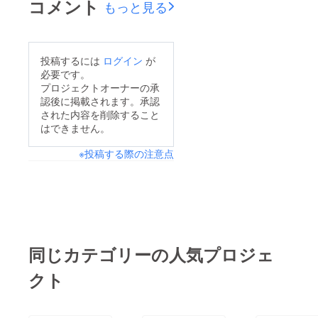
コメント
もっと見る
り募集しておりました
クラウドファンディン
グの支援額が、目標
投稿するには
ログイン
が
1,207,000円に到達い
必要です。
たしましたことをご報
プロジェクトオーナーの承
認後に掲載されます。承認
告申し上げます。募集
された内容を削除すること
開始からわずか10日で
はできません。
の達成となり、ご支援
※投稿する際の注意点
いただいた皆さまや情
報拡散にご協力いただ
いた皆さまに心より御
礼申し上げます。いた
だいた浄財は、事業の
成功に向けて大切に活
同じカテゴリーの人気プロジェ
用させていただきま
クト
す。今後は役割分担や
準備に注力し、当日に
向けて万全の体制で対