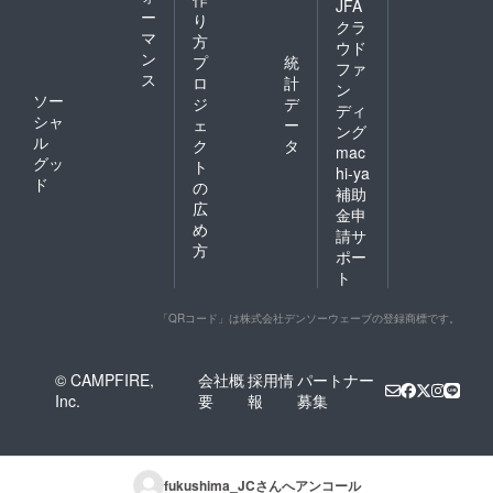
JFA
ー
り
クラ
マ
方
ウド
ン
プ
統
ファ
ス
ロ
計
ン
ソー
ジ
デ
ディ
シャ
ェ
ー
ング
ル
ク
タ
mac
グッ
ト
hi-ya
ド
の
補助
広
金申
め
請サ
方
ポー
ト
「QRコード」は株式会社デンソーウェーブの登録商標です。
© CAMPFIRE,
会社概
採用情
パートナー
Inc.
要
報
募集
fukushima_JC
さんへアンコール