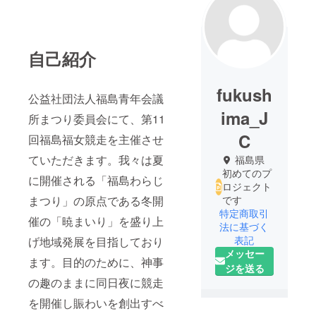
自己紹介
fukush
公益社団法人福島青年会議
ima_J
所まつり委員会にて、第11
C
回福島福女競走を主催させ
ていただきます。我々は夏
福島県
初めてのプ
に開催される「福島わらじ
ロジェクト
まつり」の原点である冬開
です
特定商取引
催の「暁まいり」を盛り上
法に基づく
表記
げ地域発展を目指しており
メッセー
ます。目的のために、神事
ジを送る
の趣のままに同日夜に競走
を開催し賑わいを創出すべ