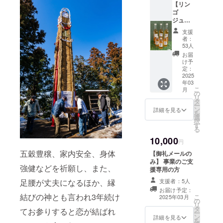
【リン
トを提
きさ多
ゴ
供しま
少違い
ジュー
す。
ます）
ス】 福
【メ
・素
支援
島ユナ
ニュー
材：藁
者：
イテッ
】 ポー
・個
53人
ドFCと
玉おに
数：1個
お届
コラボ
ぎり、
【福男
け予
レー
豚汁う
定：
福女競
ショ
2025
どん、
走記念
年03
ン！
浜のデ
手拭
こ
月
チーム
カ唐揚
の
い】 今
リ
が運営
げ、米
タ
年限定
ー
する農
粉ワッ
ン
デザイ
詳細を見る
を
業部で
フル、
選
ン、そ
択
収穫に
おしる
す
して本
る
も携
こ他 ・
来は当
10,000
わった
お届け
日競走
円
福島産
の媒
に参加
五穀豊穣、家内安全、身体
【御礼メールの
りんご
体：食
しない
み】 事業のご支
を使用
事チ
と入手
強健などを祈願し、また、
援専用の方
した
ケット
するこ
ジュー
を郵送
足腰が丈夫になるほか、縁
支援者：5人
とがで
スを提
きない
お届け予定：
供しま
結びの神とも言われ3年続け
こ
2025年03月
貴重な
の
す。 ・
リ
手拭い
タ
てお参りすると恋が結ばれ
名称：
ー
です。
ン
詳細を見る
リンゴ
を
縁起が