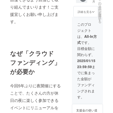
こ
月
をご確
ンのメ
本
の
原料の
リ
認くだ
り組んでまいります！ご支
ンバー
200ml
タ
原産
ー
さい。
を予
を3本
ン
地、添
詳細を見る
を
援宜しくお願い申し上げま
【手作
定）
セット
選
加物表
択
りわら
【リン
・容
す
示、ア
す。
る
じ】 今
ゴ
器：瓶
レル
このプロ
回はじ
ジュー
「保存
ギー表
ジェクト
めて
ス】 福
方法、
示」に
「暁ま
島ユナ
消費期
ついて
は、
All-In方
いり福
イテッ
限もし
は、原
式
です。
男福女
ドFCと
くは賞
材料及
競走」
コラボ
味期
び添加
目標金額に
で奉納
レー
なぜ「クラウド
限、原
物等の
関わらず、
するわ
ショ
料、主
食品表
らじを
ン！
原料の
示はお
ファンディング」
2025/01/15
返礼品
チーム
原産
届け商
23:59:59
ま
用に少
が運営
地、添
品のラ
が必要か
し大き
する農
加物表
ベルに
でに集まっ
なわら
業部で
示、ア
表記さ
た金額が
じを製
収穫に
レル
れま
作いた
も携
ギー表
す。 商
ファンディ
今回5年ぶりに夜開催にする
しま
わった
示」に
品開封
ングされま
す。皆
福島産
ついて
ことで、たくさんの方が休
前には
様に応
りんご
は、原
必ずお
す。
援いた
を使用
日の夜に楽しく参加できる
材料及
届けの
だいた
した
び添加
リター
イベントにリニューアルを
感謝を
ジュー
物等の
ンに貼
支援金の使い道
込めて
スを提
食品表
付され