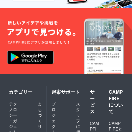
カテゴリー
起案サポート
サ
CAMP
ー
FIRE
テク
ま
プ
ス
ビ
につい
ノロ
ち
ロ
タ
ス
て
ジー
づ
ジ
ッ
・ガ
く
ェ
フ
CAM
CAMP
ジェ
り
ク
に
PFI
FIREと
ット
・
ト
相