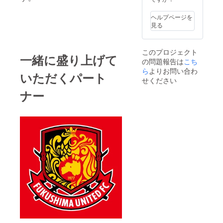
デザイ
レル
競走」
だいた
ン、そ
ギー表
で奉納
感謝を
ヘルプページを
して本
示」に
するわ
込めて
見る
来は当
ついて
らじを
我々福
日競走
は、原
返礼品
島青年
に参加
材料及
用に少
会議所
このプロジェクト
しない
び添加
し大き
メン
一緒に盛り上げて
と入手
の問題報告は
物等の
こち
なわら
バーで
するこ
食品表
じを製
ら
よりお問い合わ
一生懸
いただくパート
とがで
示はお
作いた
命制作
せください
きない
届け商
しま
いたし
ナー
貴重な
品のラ
す。皆
ます。
手拭い
ベルに
様に応
・規
です。
表記さ
援いた
格：
縁起が
れま
だいた
40cm程
いいの
す。 商
感謝を
度（手
で是非
品開封
込めて
作りの
記念に
前には
我々福
ため大
お持ち
必ずお
島青年
きさ多
くださ
届けの
会議所
少違い
いま
リター
メン
ます）
せ。 ・
ンに貼
バーで
・素
素材：
付され
一生懸
材：藁
布 ・個
たラベ
命制作
・個
数：1個
ルや注
いたし
数：1個
・商品
意書き
ます。
【福男
サイ
をご確
・規
福女競
ズ：約
認くだ
格：
走記念