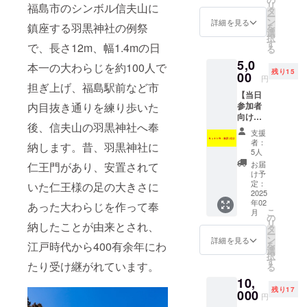
リ
福島市のシンボル信夫山に
返礼品
タ
ー
用に少
ン
詳細を見る
鎮座する羽黒神社の例祭
を
し大き
選
択
なわら
す
で、長さ12m、幅1.4mの日
る
じを製
5,0
作いた
本一の大わらじを約100人で
残り15
しま
00
円
す。皆
担ぎ上げ、福島駅前など市
【当日
様に応
内目抜き通りを練り歩いた
参加者
援いた
向け】
だいた
後、信夫山の羽黒神社へ奉
【キッ
感謝を
支援
チン
込めて
者：
納します。昔、羽黒神社に
カー食
我々福
5人
券】ご
島青年
お届
仁王門があり、安置されて
家族で
会議所
け予
来られ
メン
定：
いた仁王様の足の大きさに
る方
2025
バーで
年02
や、お
あった大わらじを作って奉
一生懸
こ
月
腹いっ
命制作
の
リ
納したことが由来とされ、
ぱい食
いたし
タ
ー
べて楽
ます。
ン
詳細を見る
江戸時代から400有余年にわ
を
しみた
・規
選
択
い方
格：
す
たり受け継がれています。
る
へ、「5
40cm程
10,
食分」
度（手
残り17
の食事
000
作りの
円
チケッ
ため大