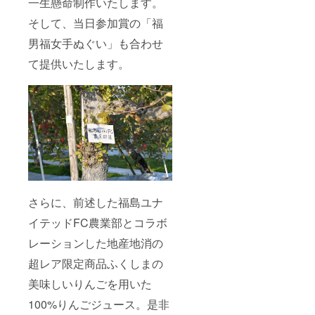
一生懸命制作いたします。
して本
来は当
そして、当日参加賞の「福
日競走
に参加
男福女手ぬぐい」も合わせ
しない
て提供いたします。
と入手
するこ
とがで
きない
貴重な
手拭い
です。
縁起が
いいの
で是非
記念に
お持ち
くださ
さらに、前述した福島ユナ
いま
イテッドFC農業部とコラボ
せ。 ・
素材：
レーションした地産地消の
布 ・個
数：1個
超レア限定商品ふくしまの
・商品
サイ
美味しいりんごを用いた
ズ：約
90×35c
100%りんごジュース。是非
m