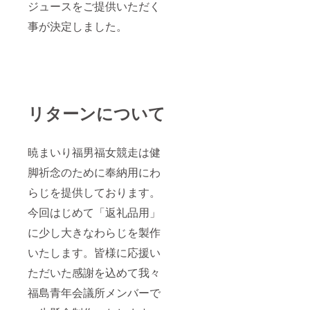
ジュースをご提供いただく
会議所
貴重な
・商品
メン
手拭い
サイ
事が決定しました。
バーで
です。
ズ：約
一生懸
縁起が
90×35c
命制作
いいの
m
いたし
で是非
ます。
記念に
・規
お持ち
格：
くださ
40cm程
リターンについて
いま
度（手
せ。 ・
作りの
素材：
ため大
布 ・個
暁まいり福男福女競走は健
きさ多
数：1個
少違い
・商品
脚祈念のために奉納用にわ
ます）
サイ
・素
ズ：約
らじを提供しております。
材：藁
90×35c
・個
m
今回はじめて「返礼品用」
数：1個
【福男
に少し大きなわらじを製作
福女競
いたします。皆様に応援い
走記念
手拭
ただいた感謝を込めて我々
い】 今
年限定
福島青年会議所メンバーで
デザイ
ン、そ