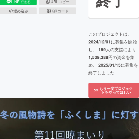
終了
LINEで送る
URLコピー
埋め込み
QRコード
このプロジェクトは、
2024/12/01
に募集を開始
し、
159
人の支援により
1,539,388
円の資金を集
め、
2025/01/15
に募集を
終了しました
もう一度プロジェク
トをやってほしい